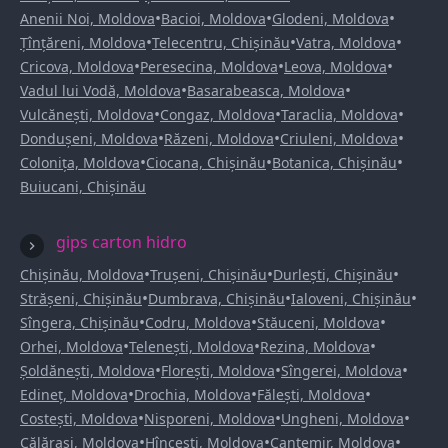
•
•
•
Anenii Noi, Moldova
Bacioi, Moldova
Glodeni, Moldova
•
•
•
Țînțăreni, Moldova
Telecentru, Chișinău
Vatra, Moldova
•
•
•
Cricova, Moldova
Peresecina, Moldova
Leova, Moldova
•
•
Vadul lui Vodă, Moldova
Basarabeasca, Moldova
•
•
•
Vulcănești, Moldova
Congaz, Moldova
Taraclia, Moldova
•
•
•
Dondușeni, Moldova
Răzeni, Moldova
Criuleni, Moldova
•
•
•
Colonița, Moldova
Ciocana, Chișinău
Botanica, Chișinău
Buiucani, Chișinău
gips carton hidro
•
•
•
Chișinău, Moldova
Trușeni, Chișinău
Durlești, Chișinău
•
•
•
Strășeni, Chișinău
Dumbrava, Chișinău
Ialoveni, Chișinău
•
•
•
Sîngera, Chișinău
Codru, Moldova
Stăuceni, Moldova
•
•
•
Orhei, Moldova
Telenești, Moldova
Rezina, Moldova
•
•
•
Șoldănești, Moldova
Florești, Moldova
Sîngerei, Moldova
•
•
•
Edineț, Moldova
Drochia, Moldova
Fălești, Moldova
•
•
•
Costești, Moldova
Nisporeni, Moldova
Ungheni, Moldova
•
•
•
Călărași, Moldova
Hîncești, Moldova
Cantemir, Moldova