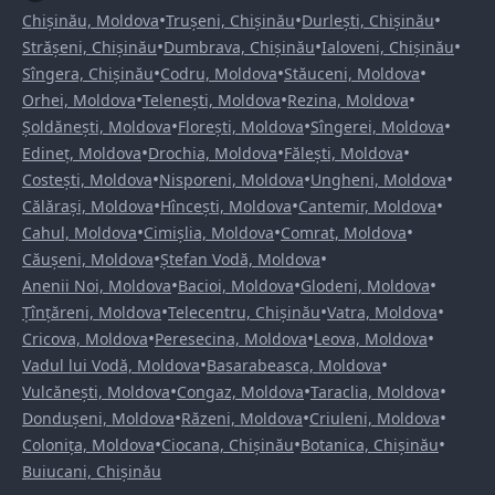
•
•
•
Chișinău, Moldova
Trușeni, Chișinău
Durlești, Chișinău
•
•
•
Strășeni, Chișinău
Dumbrava, Chișinău
Ialoveni, Chișinău
•
•
•
Sîngera, Chișinău
Codru, Moldova
Stăuceni, Moldova
•
•
•
Orhei, Moldova
Telenești, Moldova
Rezina, Moldova
•
•
•
Șoldănești, Moldova
Florești, Moldova
Sîngerei, Moldova
•
•
•
Edineț, Moldova
Drochia, Moldova
Fălești, Moldova
•
•
•
Costești, Moldova
Nisporeni, Moldova
Ungheni, Moldova
•
•
•
Călărași, Moldova
Hîncești, Moldova
Cantemir, Moldova
•
•
•
Cahul, Moldova
Cimișlia, Moldova
Comrat, Moldova
•
•
Căușeni, Moldova
Ștefan Vodă, Moldova
•
•
•
Anenii Noi, Moldova
Bacioi, Moldova
Glodeni, Moldova
•
•
•
Țînțăreni, Moldova
Telecentru, Chișinău
Vatra, Moldova
•
•
•
Cricova, Moldova
Peresecina, Moldova
Leova, Moldova
•
•
Vadul lui Vodă, Moldova
Basarabeasca, Moldova
•
•
•
Vulcănești, Moldova
Congaz, Moldova
Taraclia, Moldova
•
•
•
Dondușeni, Moldova
Răzeni, Moldova
Criuleni, Moldova
•
•
•
Colonița, Moldova
Ciocana, Chișinău
Botanica, Chișinău
Buiucani, Chișinău