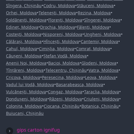
•
•
•
Sîngera, Chișinău
Codru, Moldova
Stăuceni, Moldova
•
•
•
Orhei, Moldova
Telenești, Moldova
Rezina, Moldova
•
•
•
Șoldănești, Moldova
Florești, Moldova
Sîngerei, Moldova
•
•
•
Edineț, Moldova
Drochia, Moldova
Fălești, Moldova
•
•
•
Costești, Moldova
Nisporeni, Moldova
Ungheni, Moldova
•
•
•
Călărași, Moldova
Hîncești, Moldova
Cantemir, Moldova
•
•
•
Cahul, Moldova
Cimișlia, Moldova
Comrat, Moldova
•
•
Căușeni, Moldova
Ștefan Vodă, Moldova
•
•
•
Anenii Noi, Moldova
Bacioi, Moldova
Glodeni, Moldova
•
•
•
Țînțăreni, Moldova
Telecentru, Chișinău
Vatra, Moldova
•
•
•
Cricova, Moldova
Peresecina, Moldova
Leova, Moldova
•
•
Vadul lui Vodă, Moldova
Basarabeasca, Moldova
•
•
•
Vulcănești, Moldova
Congaz, Moldova
Taraclia, Moldova
•
•
•
Dondușeni, Moldova
Răzeni, Moldova
Criuleni, Moldova
•
•
•
Colonița, Moldova
Ciocana, Chișinău
Botanica, Chișinău
Buiucani, Chișinău
gips carton ignifug