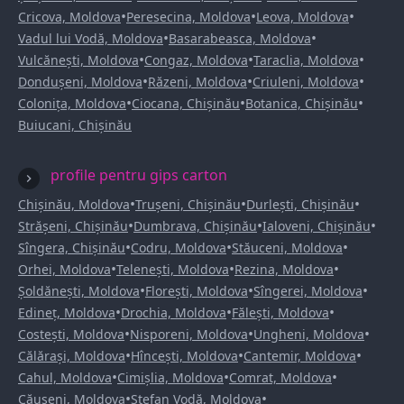
•
•
•
Cricova, Moldova
Peresecina, Moldova
Leova, Moldova
•
•
Vadul lui Vodă, Moldova
Basarabeasca, Moldova
•
•
•
Vulcănești, Moldova
Congaz, Moldova
Taraclia, Moldova
•
•
•
Dondușeni, Moldova
Răzeni, Moldova
Criuleni, Moldova
•
•
•
Colonița, Moldova
Ciocana, Chișinău
Botanica, Chișinău
Buiucani, Chișinău
profile pentru gips carton
•
•
•
Chișinău, Moldova
Trușeni, Chișinău
Durlești, Chișinău
•
•
•
Strășeni, Chișinău
Dumbrava, Chișinău
Ialoveni, Chișinău
•
•
•
Sîngera, Chișinău
Codru, Moldova
Stăuceni, Moldova
•
•
•
Orhei, Moldova
Telenești, Moldova
Rezina, Moldova
•
•
•
Șoldănești, Moldova
Florești, Moldova
Sîngerei, Moldova
•
•
•
Edineț, Moldova
Drochia, Moldova
Fălești, Moldova
•
•
•
Costești, Moldova
Nisporeni, Moldova
Ungheni, Moldova
•
•
•
Călărași, Moldova
Hîncești, Moldova
Cantemir, Moldova
•
•
•
Cahul, Moldova
Cimișlia, Moldova
Comrat, Moldova
•
•
Căușeni, Moldova
Ștefan Vodă, Moldova