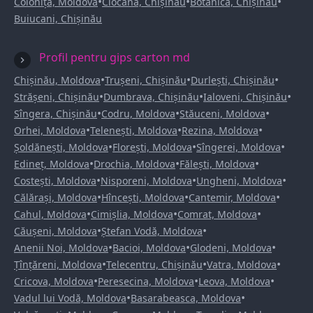
•
•
•
Colonița, Moldova
Ciocana, Chișinău
Botanica, Chișinău
Buiucani, Chișinău
Profil pentru gips carton md
•
•
•
Chișinău, Moldova
Trușeni, Chișinău
Durlești, Chișinău
•
•
•
Strășeni, Chișinău
Dumbrava, Chișinău
Ialoveni, Chișinău
•
•
•
Sîngera, Chișinău
Codru, Moldova
Stăuceni, Moldova
•
•
•
Orhei, Moldova
Telenești, Moldova
Rezina, Moldova
•
•
•
Șoldănești, Moldova
Florești, Moldova
Sîngerei, Moldova
•
•
•
Edineț, Moldova
Drochia, Moldova
Fălești, Moldova
•
•
•
Costești, Moldova
Nisporeni, Moldova
Ungheni, Moldova
•
•
•
Călărași, Moldova
Hîncești, Moldova
Cantemir, Moldova
•
•
•
Cahul, Moldova
Cimișlia, Moldova
Comrat, Moldova
•
•
Căușeni, Moldova
Ștefan Vodă, Moldova
•
•
•
Anenii Noi, Moldova
Bacioi, Moldova
Glodeni, Moldova
•
•
•
Țînțăreni, Moldova
Telecentru, Chișinău
Vatra, Moldova
•
•
•
Cricova, Moldova
Peresecina, Moldova
Leova, Moldova
•
•
Vadul lui Vodă, Moldova
Basarabeasca, Moldova