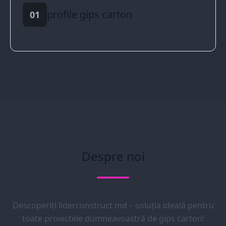
profile gips carton
01
Despre noi
Descoperiți liderconstruct.md – soluția ideală pentru
toate proiectele dumneavoastră de gips carton!