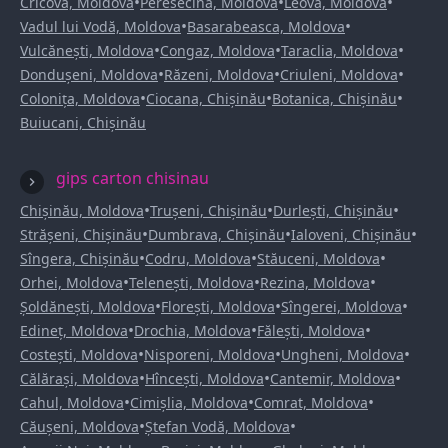
•
•
•
Cricova, Moldova
Peresecina, Moldova
Leova, Moldova
•
•
Vadul lui Vodă, Moldova
Basarabeasca, Moldova
•
•
•
Vulcănești, Moldova
Congaz, Moldova
Taraclia, Moldova
•
•
•
Dondușeni, Moldova
Răzeni, Moldova
Criuleni, Moldova
•
•
•
Colonița, Moldova
Ciocana, Chișinău
Botanica, Chișinău
Buiucani, Chișinău
gips carton chisinau
•
•
•
Chișinău, Moldova
Trușeni, Chișinău
Durlești, Chișinău
•
•
•
Strășeni, Chișinău
Dumbrava, Chișinău
Ialoveni, Chișinău
•
•
•
Sîngera, Chișinău
Codru, Moldova
Stăuceni, Moldova
•
•
•
Orhei, Moldova
Telenești, Moldova
Rezina, Moldova
•
•
•
Șoldănești, Moldova
Florești, Moldova
Sîngerei, Moldova
•
•
•
Edineț, Moldova
Drochia, Moldova
Fălești, Moldova
•
•
•
Costești, Moldova
Nisporeni, Moldova
Ungheni, Moldova
•
•
•
Călărași, Moldova
Hîncești, Moldova
Cantemir, Moldova
•
•
•
Cahul, Moldova
Cimișlia, Moldova
Comrat, Moldova
•
•
Căușeni, Moldova
Ștefan Vodă, Moldova