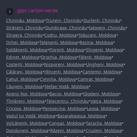
gips carton verde
•
•
•
Chișinău, Moldova
Trușeni, Chișinău
Durlești, Chișinău
•
•
•
Strășeni, Chișinău
Dumbrava, Chișinău
Ialoveni, Chișinău
•
•
•
Sîngera, Chișinău
Codru, Moldova
Stăuceni, Moldova
•
•
•
Orhei, Moldova
Telenești, Moldova
Rezina, Moldova
•
•
•
Șoldănești, Moldova
Florești, Moldova
Sîngerei, Moldova
•
•
•
Edineț, Moldova
Drochia, Moldova
Fălești, Moldova
•
•
•
Costești, Moldova
Nisporeni, Moldova
Ungheni, Moldova
•
•
•
Călărași, Moldova
Hîncești, Moldova
Cantemir, Moldova
•
•
•
Cahul, Moldova
Cimișlia, Moldova
Comrat, Moldova
•
•
Căușeni, Moldova
Ștefan Vodă, Moldova
•
•
•
Anenii Noi, Moldova
Bacioi, Moldova
Glodeni, Moldova
•
•
•
Țînțăreni, Moldova
Telecentru, Chișinău
Vatra, Moldova
•
•
•
Cricova, Moldova
Peresecina, Moldova
Leova, Moldova
•
•
Vadul lui Vodă, Moldova
Basarabeasca, Moldova
•
•
•
Vulcănești, Moldova
Congaz, Moldova
Taraclia, Moldova
•
•
•
Dondușeni, Moldova
Răzeni, Moldova
Criuleni, Moldova