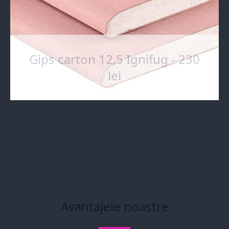
Gips carton 12,5 Ignifug - 230
lei
Avantajele noastre