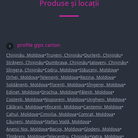
Produse și locații
profile gips carton
•
•
•
Chișinău, Moldova
Trușeni, Chișinău
Durlești, Chișinău
•
•
•
Strășeni, Chișinău
Dumbrava, Chișinău
Ialoveni, Chișinău
•
•
•
Sîngera, Chișinău
Codru, Moldova
Stăuceni, Moldova
•
•
•
Orhei, Moldova
Telenești, Moldova
Rezina, Moldova
•
•
•
Șoldănești, Moldova
Florești, Moldova
Sîngerei, Moldova
•
•
•
Edineț, Moldova
Drochia, Moldova
Fălești, Moldova
•
•
•
Costești, Moldova
Nisporeni, Moldova
Ungheni, Moldova
•
•
•
Călărași, Moldova
Hîncești, Moldova
Cantemir, Moldova
•
•
•
Cahul, Moldova
Cimișlia, Moldova
Comrat, Moldova
•
•
Căușeni, Moldova
Ștefan Vodă, Moldova
•
•
•
Anenii Noi, Moldova
Bacioi, Moldova
Glodeni, Moldova
•
•
•
Țînțăreni, Moldova
Telecentru, Chișinău
Vatra, Moldova