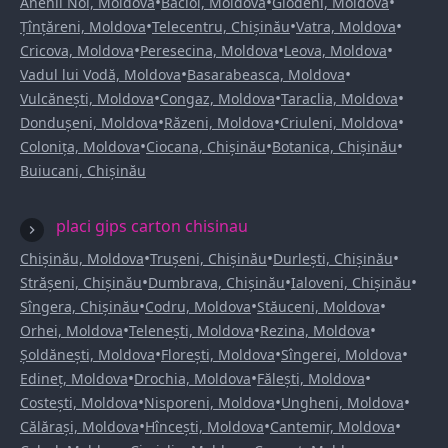
•
•
•
Anenii Noi, Moldova
Bacioi, Moldova
Glodeni, Moldova
•
•
•
Țînțăreni, Moldova
Telecentru, Chișinău
Vatra, Moldova
•
•
•
Cricova, Moldova
Peresecina, Moldova
Leova, Moldova
•
•
Vadul lui Vodă, Moldova
Basarabeasca, Moldova
•
•
•
Vulcănești, Moldova
Congaz, Moldova
Taraclia, Moldova
•
•
•
Dondușeni, Moldova
Răzeni, Moldova
Criuleni, Moldova
•
•
•
Colonița, Moldova
Ciocana, Chișinău
Botanica, Chișinău
Buiucani, Chișinău
placi gips carton chisinau
•
•
•
Chișinău, Moldova
Trușeni, Chișinău
Durlești, Chișinău
•
•
•
Strășeni, Chișinău
Dumbrava, Chișinău
Ialoveni, Chișinău
•
•
•
Sîngera, Chișinău
Codru, Moldova
Stăuceni, Moldova
•
•
•
Orhei, Moldova
Telenești, Moldova
Rezina, Moldova
•
•
•
Șoldănești, Moldova
Florești, Moldova
Sîngerei, Moldova
•
•
•
Edineț, Moldova
Drochia, Moldova
Fălești, Moldova
•
•
•
Costești, Moldova
Nisporeni, Moldova
Ungheni, Moldova
•
•
•
Călărași, Moldova
Hîncești, Moldova
Cantemir, Moldova