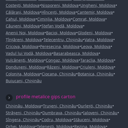
•
•
•
Costești, Moldova
Nisporeni, Moldova
Ungheni, Moldova
•
•
•
Călărași, Moldova
Hîncești, Moldova
Cantemir, Moldova
•
•
•
Cahul, Moldova
Cimișlia, Moldova
Comrat, Moldova
•
•
Căușeni, Moldova
Ștefan Vodă, Moldova
•
•
•
Anenii Noi, Moldova
Bacioi, Moldova
Glodeni, Moldova
•
•
•
Țînțăreni, Moldova
Telecentru, Chișinău
Vatra, Moldova
•
•
•
Cricova, Moldova
Peresecina, Moldova
Leova, Moldova
•
•
Vadul lui Vodă, Moldova
Basarabeasca, Moldova
•
•
•
Vulcănești, Moldova
Congaz, Moldova
Taraclia, Moldova
•
•
•
Dondușeni, Moldova
Răzeni, Moldova
Criuleni, Moldova
•
•
•
Colonița, Moldova
Ciocana, Chișinău
Botanica, Chișinău
Buiucani, Chișinău
profile metalice gips carton
•
•
•
Chișinău, Moldova
Trușeni, Chișinău
Durlești, Chișinău
•
•
•
Strășeni, Chișinău
Dumbrava, Chișinău
Ialoveni, Chișinău
•
•
•
Sîngera, Chișinău
Codru, Moldova
Stăuceni, Moldova
•
•
•
Orhei, Moldova
Telenești, Moldova
Rezina, Moldova