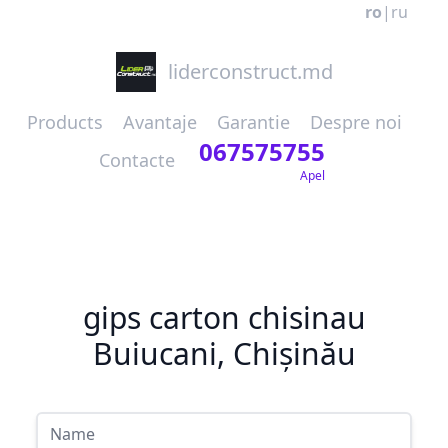
ro
|
ru
liderconstruct.md
Products
Avantaje
Garantie
Despre noi
067575755
Contacte
Apel
gips carton chisinau
Buiucani, Chișinău