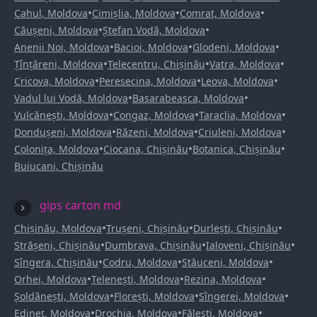
•
•
•
Cahul, Moldova
Cimișlia, Moldova
Comrat, Moldova
•
•
Căușeni, Moldova
Ștefan Vodă, Moldova
•
•
•
Anenii Noi, Moldova
Bacioi, Moldova
Glodeni, Moldova
•
•
•
Țînțăreni, Moldova
Telecentru, Chișinău
Vatra, Moldova
•
•
•
Cricova, Moldova
Peresecina, Moldova
Leova, Moldova
•
•
Vadul lui Vodă, Moldova
Basarabeasca, Moldova
•
•
•
Vulcănești, Moldova
Congaz, Moldova
Taraclia, Moldova
•
•
•
Dondușeni, Moldova
Răzeni, Moldova
Criuleni, Moldova
•
•
•
Colonița, Moldova
Ciocana, Chișinău
Botanica, Chișinău
Buiucani, Chișinău
gips carton md
•
•
•
Chișinău, Moldova
Trușeni, Chișinău
Durlești, Chișinău
•
•
•
Strășeni, Chișinău
Dumbrava, Chișinău
Ialoveni, Chișinău
•
•
•
Sîngera, Chișinău
Codru, Moldova
Stăuceni, Moldova
•
•
•
Orhei, Moldova
Telenești, Moldova
Rezina, Moldova
•
•
•
Șoldănești, Moldova
Florești, Moldova
Sîngerei, Moldova
•
•
•
Edineț, Moldova
Drochia, Moldova
Fălești, Moldova