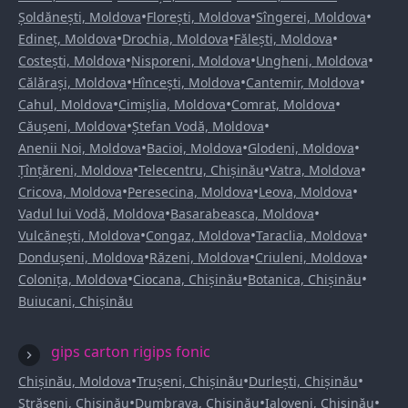
•
•
•
Șoldănești, Moldova
Florești, Moldova
Sîngerei, Moldova
•
•
•
Edineț, Moldova
Drochia, Moldova
Fălești, Moldova
•
•
•
Costești, Moldova
Nisporeni, Moldova
Ungheni, Moldova
•
•
•
Călărași, Moldova
Hîncești, Moldova
Cantemir, Moldova
•
•
•
Cahul, Moldova
Cimișlia, Moldova
Comrat, Moldova
•
•
Căușeni, Moldova
Ștefan Vodă, Moldova
•
•
•
Anenii Noi, Moldova
Bacioi, Moldova
Glodeni, Moldova
•
•
•
Țînțăreni, Moldova
Telecentru, Chișinău
Vatra, Moldova
•
•
•
Cricova, Moldova
Peresecina, Moldova
Leova, Moldova
•
•
Vadul lui Vodă, Moldova
Basarabeasca, Moldova
•
•
•
Vulcănești, Moldova
Congaz, Moldova
Taraclia, Moldova
•
•
•
Dondușeni, Moldova
Răzeni, Moldova
Criuleni, Moldova
•
•
•
Colonița, Moldova
Ciocana, Chișinău
Botanica, Chișinău
Buiucani, Chișinău
gips carton rigips fonic
•
•
•
Chișinău, Moldova
Trușeni, Chișinău
Durlești, Chișinău
•
•
•
Strășeni, Chișinău
Dumbrava, Chișinău
Ialoveni, Chișinău