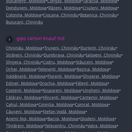
•
•
•
Vulcănești, Moldova
Congaz, Moldova
Taraclia, Moldova
•
•
•
Dondușeni, Moldova
Răzeni, Moldova
Criuleni, Moldova
•
•
•
Colonița, Moldova
Ciocana, Chișinău
Botanica, Chișinău
Buiucani, Chișinău
gips carton knauf md
•
•
•
Chișinău, Moldova
Trușeni, Chișinău
Durlești, Chișinău
•
•
•
Strășeni, Chișinău
Dumbrava, Chișinău
Ialoveni, Chișinău
•
•
•
Sîngera, Chișinău
Codru, Moldova
Stăuceni, Moldova
•
•
•
Orhei, Moldova
Telenești, Moldova
Rezina, Moldova
•
•
•
Șoldănești, Moldova
Florești, Moldova
Sîngerei, Moldova
•
•
•
Edineț, Moldova
Drochia, Moldova
Fălești, Moldova
•
•
•
Costești, Moldova
Nisporeni, Moldova
Ungheni, Moldova
•
•
•
Călărași, Moldova
Hîncești, Moldova
Cantemir, Moldova
•
•
•
Cahul, Moldova
Cimișlia, Moldova
Comrat, Moldova
•
•
Căușeni, Moldova
Ștefan Vodă, Moldova
•
•
•
Anenii Noi, Moldova
Bacioi, Moldova
Glodeni, Moldova
•
•
•
Țînțăreni, Moldova
Telecentru, Chișinău
Vatra, Moldova