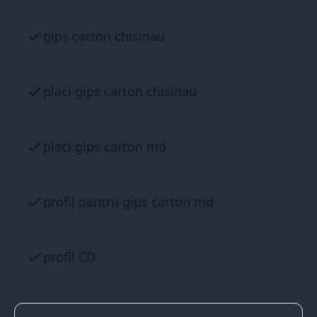
gips carton chisinau
placi gips carton chisinau
placi gips carton md
profil pentru gips carton md
profil CD