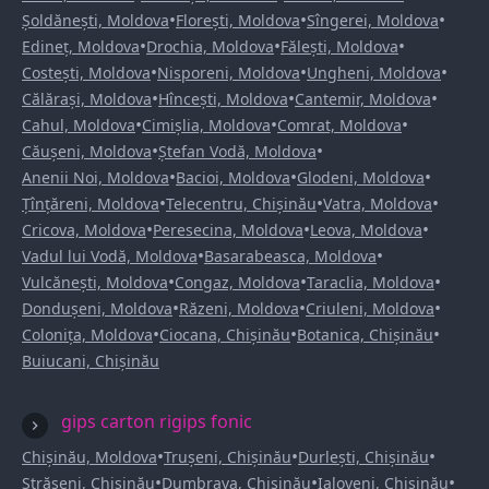
•
•
•
Șoldănești, Moldova
Florești, Moldova
Sîngerei, Moldova
•
•
•
Edineț, Moldova
Drochia, Moldova
Fălești, Moldova
•
•
•
Costești, Moldova
Nisporeni, Moldova
Ungheni, Moldova
•
•
•
Călărași, Moldova
Hîncești, Moldova
Cantemir, Moldova
•
•
•
Cahul, Moldova
Cimișlia, Moldova
Comrat, Moldova
•
•
Căușeni, Moldova
Ștefan Vodă, Moldova
•
•
•
Anenii Noi, Moldova
Bacioi, Moldova
Glodeni, Moldova
•
•
•
Țînțăreni, Moldova
Telecentru, Chișinău
Vatra, Moldova
•
•
•
Cricova, Moldova
Peresecina, Moldova
Leova, Moldova
•
•
Vadul lui Vodă, Moldova
Basarabeasca, Moldova
•
•
•
Vulcănești, Moldova
Congaz, Moldova
Taraclia, Moldova
•
•
•
Dondușeni, Moldova
Răzeni, Moldova
Criuleni, Moldova
•
•
•
Colonița, Moldova
Ciocana, Chișinău
Botanica, Chișinău
Buiucani, Chișinău
gips carton rigips fonic
•
•
•
Chișinău, Moldova
Trușeni, Chișinău
Durlești, Chișinău
•
•
•
Strășeni, Chișinău
Dumbrava, Chișinău
Ialoveni, Chișinău