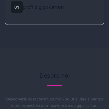
profile gips carton
01
Despre noi
Descoperiți liderconstruct.md – soluția ideală pentru
toate proiectele dumneavoastră de gips carton!