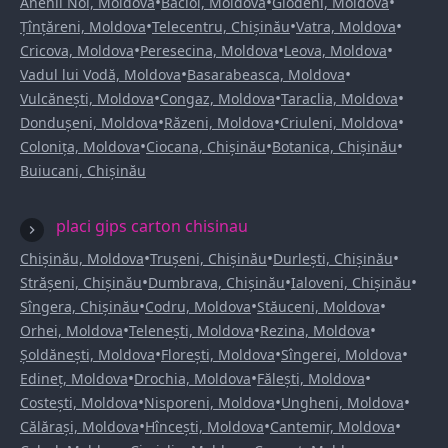
•
•
•
Anenii Noi, Moldova
Bacioi, Moldova
Glodeni, Moldova
•
•
•
Țînțăreni, Moldova
Telecentru, Chișinău
Vatra, Moldova
•
•
•
Cricova, Moldova
Peresecina, Moldova
Leova, Moldova
•
•
Vadul lui Vodă, Moldova
Basarabeasca, Moldova
•
•
•
Vulcănești, Moldova
Congaz, Moldova
Taraclia, Moldova
•
•
•
Dondușeni, Moldova
Răzeni, Moldova
Criuleni, Moldova
•
•
•
Colonița, Moldova
Ciocana, Chișinău
Botanica, Chișinău
Buiucani, Chișinău
placi gips carton chisinau
•
•
•
Chișinău, Moldova
Trușeni, Chișinău
Durlești, Chișinău
•
•
•
Strășeni, Chișinău
Dumbrava, Chișinău
Ialoveni, Chișinău
•
•
•
Sîngera, Chișinău
Codru, Moldova
Stăuceni, Moldova
•
•
•
Orhei, Moldova
Telenești, Moldova
Rezina, Moldova
•
•
•
Șoldănești, Moldova
Florești, Moldova
Sîngerei, Moldova
•
•
•
Edineț, Moldova
Drochia, Moldova
Fălești, Moldova
•
•
•
Costești, Moldova
Nisporeni, Moldova
Ungheni, Moldova
•
•
•
Călărași, Moldova
Hîncești, Moldova
Cantemir, Moldova