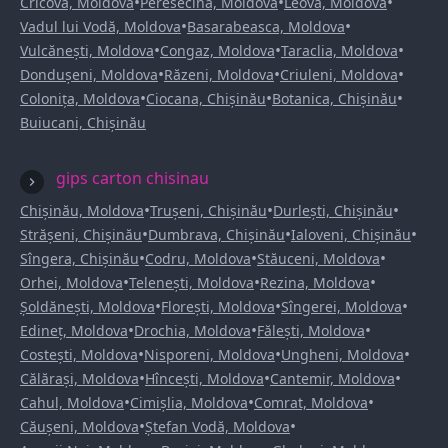
•
•
•
Cricova, Moldova
Peresecina, Moldova
Leova, Moldova
•
•
Vadul lui Vodă, Moldova
Basarabeasca, Moldova
•
•
•
Vulcănești, Moldova
Congaz, Moldova
Taraclia, Moldova
•
•
•
Dondușeni, Moldova
Răzeni, Moldova
Criuleni, Moldova
•
•
•
Colonița, Moldova
Ciocana, Chișinău
Botanica, Chișinău
Buiucani, Chișinău
gips carton chisinau
•
•
•
Chișinău, Moldova
Trușeni, Chișinău
Durlești, Chișinău
•
•
•
Strășeni, Chișinău
Dumbrava, Chișinău
Ialoveni, Chișinău
•
•
•
Sîngera, Chișinău
Codru, Moldova
Stăuceni, Moldova
•
•
•
Orhei, Moldova
Telenești, Moldova
Rezina, Moldova
•
•
•
Șoldănești, Moldova
Florești, Moldova
Sîngerei, Moldova
•
•
•
Edineț, Moldova
Drochia, Moldova
Fălești, Moldova
•
•
•
Costești, Moldova
Nisporeni, Moldova
Ungheni, Moldova
•
•
•
Călărași, Moldova
Hîncești, Moldova
Cantemir, Moldova
•
•
•
Cahul, Moldova
Cimișlia, Moldova
Comrat, Moldova
•
•
Căușeni, Moldova
Ștefan Vodă, Moldova