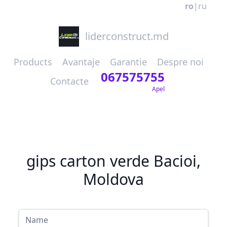
ro
|
ru
liderconstruct.md
Products
Avantaje
Garantie
Despre noi
067575755
Contacte
Apel
gips carton verde Bacioi,
Moldova