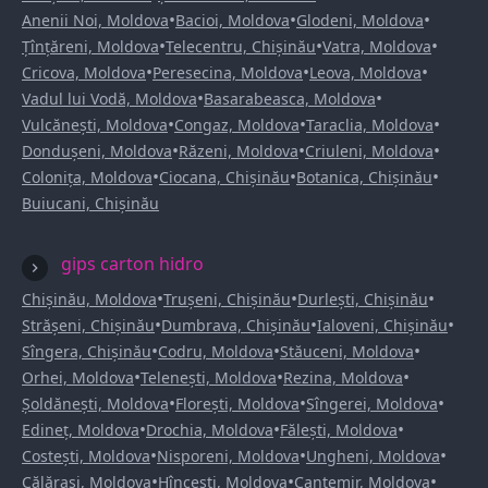
•
•
•
Anenii Noi, Moldova
Bacioi, Moldova
Glodeni, Moldova
•
•
•
Țînțăreni, Moldova
Telecentru, Chișinău
Vatra, Moldova
•
•
•
Cricova, Moldova
Peresecina, Moldova
Leova, Moldova
•
•
Vadul lui Vodă, Moldova
Basarabeasca, Moldova
•
•
•
Vulcănești, Moldova
Congaz, Moldova
Taraclia, Moldova
•
•
•
Dondușeni, Moldova
Răzeni, Moldova
Criuleni, Moldova
•
•
•
Colonița, Moldova
Ciocana, Chișinău
Botanica, Chișinău
Buiucani, Chișinău
gips carton hidro
•
•
•
Chișinău, Moldova
Trușeni, Chișinău
Durlești, Chișinău
•
•
•
Strășeni, Chișinău
Dumbrava, Chișinău
Ialoveni, Chișinău
•
•
•
Sîngera, Chișinău
Codru, Moldova
Stăuceni, Moldova
•
•
•
Orhei, Moldova
Telenești, Moldova
Rezina, Moldova
•
•
•
Șoldănești, Moldova
Florești, Moldova
Sîngerei, Moldova
•
•
•
Edineț, Moldova
Drochia, Moldova
Fălești, Moldova
•
•
•
Costești, Moldova
Nisporeni, Moldova
Ungheni, Moldova
•
•
•
Călărași, Moldova
Hîncești, Moldova
Cantemir, Moldova