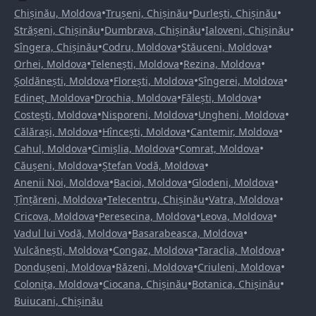
•
•
•
Chișinău, Moldova
Trușeni, Chișinău
Durlești, Chișinău
•
•
•
Strășeni, Chișinău
Dumbrava, Chișinău
Ialoveni, Chișinău
•
•
•
Sîngera, Chișinău
Codru, Moldova
Stăuceni, Moldova
•
•
•
Orhei, Moldova
Telenești, Moldova
Rezina, Moldova
•
•
•
Șoldănești, Moldova
Florești, Moldova
Sîngerei, Moldova
•
•
•
Edineț, Moldova
Drochia, Moldova
Fălești, Moldova
•
•
•
Costești, Moldova
Nisporeni, Moldova
Ungheni, Moldova
•
•
•
Călărași, Moldova
Hîncești, Moldova
Cantemir, Moldova
•
•
•
Cahul, Moldova
Cimișlia, Moldova
Comrat, Moldova
•
•
Căușeni, Moldova
Ștefan Vodă, Moldova
•
•
•
Anenii Noi, Moldova
Bacioi, Moldova
Glodeni, Moldova
•
•
•
Țînțăreni, Moldova
Telecentru, Chișinău
Vatra, Moldova
•
•
•
Cricova, Moldova
Peresecina, Moldova
Leova, Moldova
•
•
Vadul lui Vodă, Moldova
Basarabeasca, Moldova
•
•
•
Vulcănești, Moldova
Congaz, Moldova
Taraclia, Moldova
•
•
•
Dondușeni, Moldova
Răzeni, Moldova
Criuleni, Moldova
•
•
•
Colonița, Moldova
Ciocana, Chișinău
Botanica, Chișinău
Buiucani, Chișinău