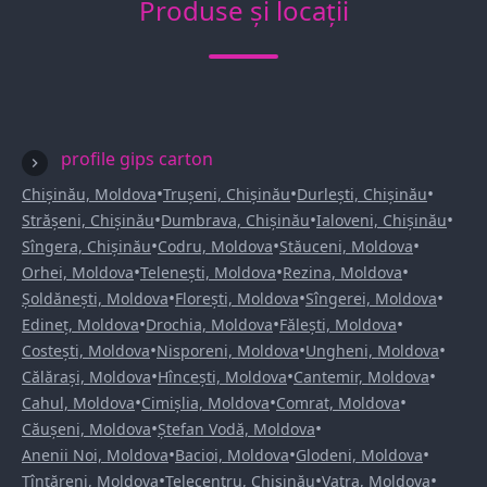
Produse și locații
profile gips carton
•
•
•
Chișinău, Moldova
Trușeni, Chișinău
Durlești, Chișinău
•
•
•
Strășeni, Chișinău
Dumbrava, Chișinău
Ialoveni, Chișinău
•
•
•
Sîngera, Chișinău
Codru, Moldova
Stăuceni, Moldova
•
•
•
Orhei, Moldova
Telenești, Moldova
Rezina, Moldova
•
•
•
Șoldănești, Moldova
Florești, Moldova
Sîngerei, Moldova
•
•
•
Edineț, Moldova
Drochia, Moldova
Fălești, Moldova
•
•
•
Costești, Moldova
Nisporeni, Moldova
Ungheni, Moldova
•
•
•
Călărași, Moldova
Hîncești, Moldova
Cantemir, Moldova
•
•
•
Cahul, Moldova
Cimișlia, Moldova
Comrat, Moldova
•
•
Căușeni, Moldova
Ștefan Vodă, Moldova
•
•
•
Anenii Noi, Moldova
Bacioi, Moldova
Glodeni, Moldova
•
•
•
Țînțăreni, Moldova
Telecentru, Chișinău
Vatra, Moldova