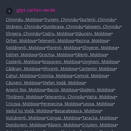
gips carton verde
•
•
•
Chișinău, Moldova
Trușeni, Chișinău
Durlești, Chișinău
•
•
•
Strășeni, Chișinău
Dumbrava, Chișinău
Ialoveni, Chișinău
•
•
•
Sîngera, Chișinău
Codru, Moldova
Stăuceni, Moldova
•
•
•
Orhei, Moldova
Telenești, Moldova
Rezina, Moldova
•
•
•
Șoldănești, Moldova
Florești, Moldova
Sîngerei, Moldova
•
•
•
Edineț, Moldova
Drochia, Moldova
Fălești, Moldova
•
•
•
Costești, Moldova
Nisporeni, Moldova
Ungheni, Moldova
•
•
•
Călărași, Moldova
Hîncești, Moldova
Cantemir, Moldova
•
•
•
Cahul, Moldova
Cimișlia, Moldova
Comrat, Moldova
•
•
Căușeni, Moldova
Ștefan Vodă, Moldova
•
•
•
Anenii Noi, Moldova
Bacioi, Moldova
Glodeni, Moldova
•
•
•
Țînțăreni, Moldova
Telecentru, Chișinău
Vatra, Moldova
•
•
•
Cricova, Moldova
Peresecina, Moldova
Leova, Moldova
•
•
Vadul lui Vodă, Moldova
Basarabeasca, Moldova
•
•
•
Vulcănești, Moldova
Congaz, Moldova
Taraclia, Moldova
•
•
•
Dondușeni, Moldova
Răzeni, Moldova
Criuleni, Moldova