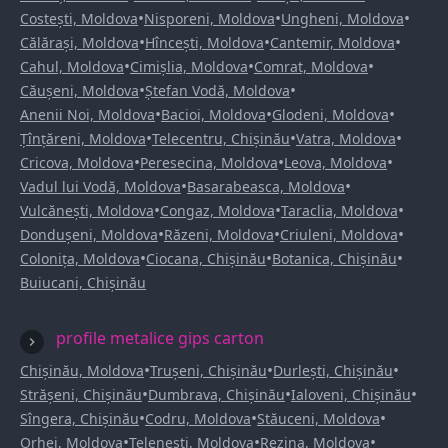
•
•
•
Costești, Moldova
Nisporeni, Moldova
Ungheni, Moldova
•
•
•
Călărași, Moldova
Hîncești, Moldova
Cantemir, Moldova
•
•
•
Cahul, Moldova
Cimișlia, Moldova
Comrat, Moldova
•
•
Căușeni, Moldova
Ștefan Vodă, Moldova
•
•
•
Anenii Noi, Moldova
Bacioi, Moldova
Glodeni, Moldova
•
•
•
Țînțăreni, Moldova
Telecentru, Chișinău
Vatra, Moldova
•
•
•
Cricova, Moldova
Peresecina, Moldova
Leova, Moldova
•
•
Vadul lui Vodă, Moldova
Basarabeasca, Moldova
•
•
•
Vulcănești, Moldova
Congaz, Moldova
Taraclia, Moldova
•
•
•
Dondușeni, Moldova
Răzeni, Moldova
Criuleni, Moldova
•
•
•
Colonița, Moldova
Ciocana, Chișinău
Botanica, Chișinău
Buiucani, Chișinău
profile metalice gips carton
•
•
•
Chișinău, Moldova
Trușeni, Chișinău
Durlești, Chișinău
•
•
•
Strășeni, Chișinău
Dumbrava, Chișinău
Ialoveni, Chișinău
•
•
•
Sîngera, Chișinău
Codru, Moldova
Stăuceni, Moldova
•
•
•
Orhei, Moldova
Telenești, Moldova
Rezina, Moldova