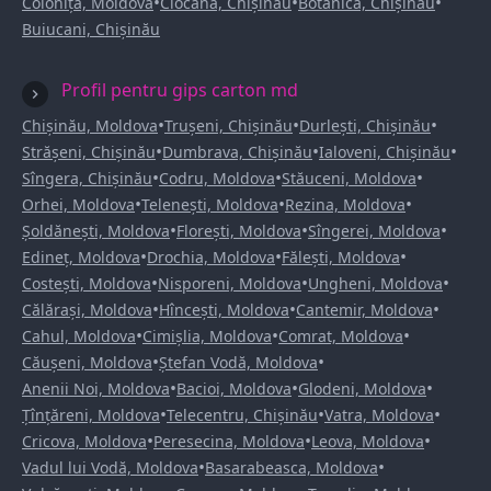
•
•
•
Colonița, Moldova
Ciocana, Chișinău
Botanica, Chișinău
Buiucani, Chișinău
Profil pentru gips carton md
•
•
•
Chișinău, Moldova
Trușeni, Chișinău
Durlești, Chișinău
•
•
•
Strășeni, Chișinău
Dumbrava, Chișinău
Ialoveni, Chișinău
•
•
•
Sîngera, Chișinău
Codru, Moldova
Stăuceni, Moldova
•
•
•
Orhei, Moldova
Telenești, Moldova
Rezina, Moldova
•
•
•
Șoldănești, Moldova
Florești, Moldova
Sîngerei, Moldova
•
•
•
Edineț, Moldova
Drochia, Moldova
Fălești, Moldova
•
•
•
Costești, Moldova
Nisporeni, Moldova
Ungheni, Moldova
•
•
•
Călărași, Moldova
Hîncești, Moldova
Cantemir, Moldova
•
•
•
Cahul, Moldova
Cimișlia, Moldova
Comrat, Moldova
•
•
Căușeni, Moldova
Ștefan Vodă, Moldova
•
•
•
Anenii Noi, Moldova
Bacioi, Moldova
Glodeni, Moldova
•
•
•
Țînțăreni, Moldova
Telecentru, Chișinău
Vatra, Moldova
•
•
•
Cricova, Moldova
Peresecina, Moldova
Leova, Moldova
•
•
Vadul lui Vodă, Moldova
Basarabeasca, Moldova