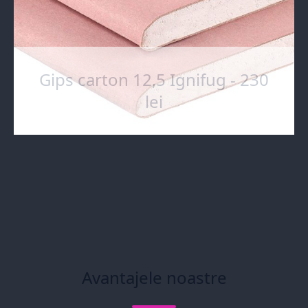
Gips carton 12,5 Ignifug - 230
lei
Avantajele noastre