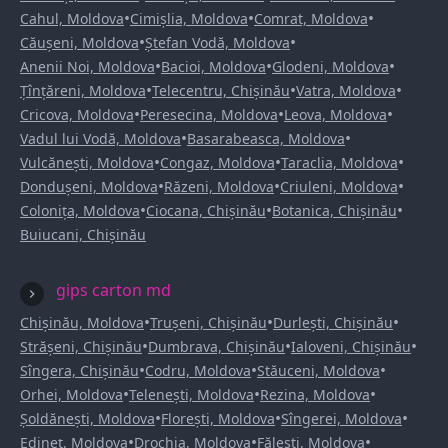
•
•
•
Cahul, Moldova
Cimișlia, Moldova
Comrat, Moldova
•
•
Căușeni, Moldova
Ștefan Vodă, Moldova
•
•
•
Anenii Noi, Moldova
Bacioi, Moldova
Glodeni, Moldova
•
•
•
Țînțăreni, Moldova
Telecentru, Chișinău
Vatra, Moldova
•
•
•
Cricova, Moldova
Peresecina, Moldova
Leova, Moldova
•
•
Vadul lui Vodă, Moldova
Basarabeasca, Moldova
•
•
•
Vulcănești, Moldova
Congaz, Moldova
Taraclia, Moldova
•
•
•
Dondușeni, Moldova
Răzeni, Moldova
Criuleni, Moldova
•
•
•
Colonița, Moldova
Ciocana, Chișinău
Botanica, Chișinău
Buiucani, Chișinău
gips carton md
•
•
•
Chișinău, Moldova
Trușeni, Chișinău
Durlești, Chișinău
•
•
•
Strășeni, Chișinău
Dumbrava, Chișinău
Ialoveni, Chișinău
•
•
•
Sîngera, Chișinău
Codru, Moldova
Stăuceni, Moldova
•
•
•
Orhei, Moldova
Telenești, Moldova
Rezina, Moldova
•
•
•
Șoldănești, Moldova
Florești, Moldova
Sîngerei, Moldova
•
•
•
Edineț, Moldova
Drochia, Moldova
Fălești, Moldova