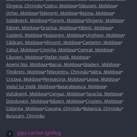
•
•
•
Sîngera, Chișinău
Codru, Moldova
Stăuceni, Moldova
•
•
•
Orhei, Moldova
Telenești, Moldova
Rezina, Moldova
•
•
•
Șoldănești, Moldova
Florești, Moldova
Sîngerei, Moldova
•
•
•
Edineț, Moldova
Drochia, Moldova
Fălești, Moldova
•
•
•
Costești, Moldova
Nisporeni, Moldova
Ungheni, Moldova
•
•
•
Călărași, Moldova
Hîncești, Moldova
Cantemir, Moldova
•
•
•
Cahul, Moldova
Cimișlia, Moldova
Comrat, Moldova
•
•
Căușeni, Moldova
Ștefan Vodă, Moldova
•
•
•
Anenii Noi, Moldova
Bacioi, Moldova
Glodeni, Moldova
•
•
•
Țînțăreni, Moldova
Telecentru, Chișinău
Vatra, Moldova
•
•
•
Cricova, Moldova
Peresecina, Moldova
Leova, Moldova
•
•
Vadul lui Vodă, Moldova
Basarabeasca, Moldova
•
•
•
Vulcănești, Moldova
Congaz, Moldova
Taraclia, Moldova
•
•
•
Dondușeni, Moldova
Răzeni, Moldova
Criuleni, Moldova
•
•
•
Colonița, Moldova
Ciocana, Chișinău
Botanica, Chișinău
Buiucani, Chișinău
gips carton ignifug