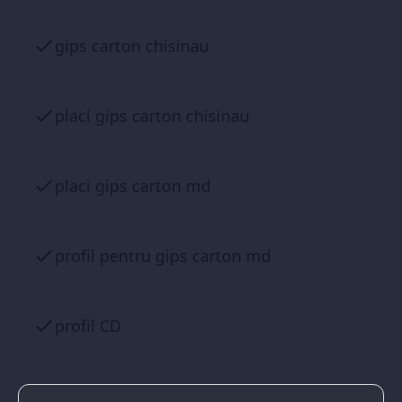
gips carton chisinau
placi gips carton chisinau
placi gips carton md
profil pentru gips carton md
profil CD