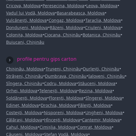
•
•
•
Cricova, Moldova
Peresecina, Moldova
Leova, Moldova
•
•
Vadul lui Vodă, Moldova
Basarabeasca, Moldova
•
•
•
Vulcănești, Moldova
Congaz, Moldova
Taraclia, Moldova
•
•
•
Dondușeni, Moldova
Răzeni, Moldova
Criuleni, Moldova
•
•
•
Colonița, Moldova
Ciocana, Chișinău
Botanica, Chișinău
Buiucani, Chișinău
profile pentru gips carton
•
•
•
Chișinău, Moldova
Trușeni, Chișinău
Durlești, Chișinău
•
•
•
Strășeni, Chișinău
Dumbrava, Chișinău
Ialoveni, Chișinău
•
•
•
Sîngera, Chișinău
Codru, Moldova
Stăuceni, Moldova
•
•
•
Orhei, Moldova
Telenești, Moldova
Rezina, Moldova
•
•
•
Șoldănești, Moldova
Florești, Moldova
Sîngerei, Moldova
•
•
•
Edineț, Moldova
Drochia, Moldova
Fălești, Moldova
•
•
•
Costești, Moldova
Nisporeni, Moldova
Ungheni, Moldova
•
•
•
Călărași, Moldova
Hîncești, Moldova
Cantemir, Moldova
•
•
•
Cahul, Moldova
Cimișlia, Moldova
Comrat, Moldova
•
•
Căușeni, Moldova
Ștefan Vodă, Moldova