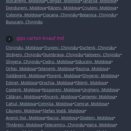
•
•
•
Vulcănești, Moldova
Congaz, Moldova
Taraclia, Moldova
•
•
•
Dondușeni, Moldova
Răzeni, Moldova
Criuleni, Moldova
•
•
•
Colonița, Moldova
Ciocana, Chișinău
Botanica, Chișinău
Buiucani, Chișinău
gips carton knauf md
•
•
•
Chișinău, Moldova
Trușeni, Chișinău
Durlești, Chișinău
•
•
•
Strășeni, Chișinău
Dumbrava, Chișinău
Ialoveni, Chișinău
•
•
•
Sîngera, Chișinău
Codru, Moldova
Stăuceni, Moldova
•
•
•
Orhei, Moldova
Telenești, Moldova
Rezina, Moldova
•
•
•
Șoldănești, Moldova
Florești, Moldova
Sîngerei, Moldova
•
•
•
Edineț, Moldova
Drochia, Moldova
Fălești, Moldova
•
•
•
Costești, Moldova
Nisporeni, Moldova
Ungheni, Moldova
•
•
•
Călărași, Moldova
Hîncești, Moldova
Cantemir, Moldova
•
•
•
Cahul, Moldova
Cimișlia, Moldova
Comrat, Moldova
•
•
Căușeni, Moldova
Ștefan Vodă, Moldova
•
•
•
Anenii Noi, Moldova
Bacioi, Moldova
Glodeni, Moldova
•
•
•
Țînțăreni, Moldova
Telecentru, Chișinău
Vatra, Moldova