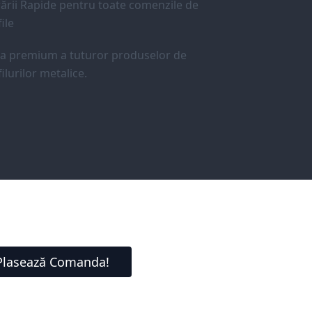
ării Rapide pentru toate comenzile de
ile
ea premium a tuturor produselor de
ilurilor metalice.
Plasează Comanda!