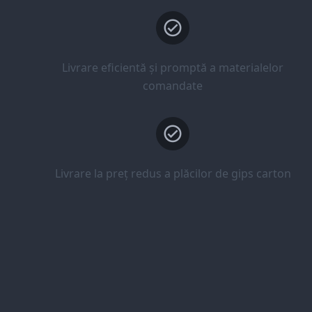
Livrare eficientă și promptă a materialelor
comandate
Livrare la preț redus a plăcilor de gips carton