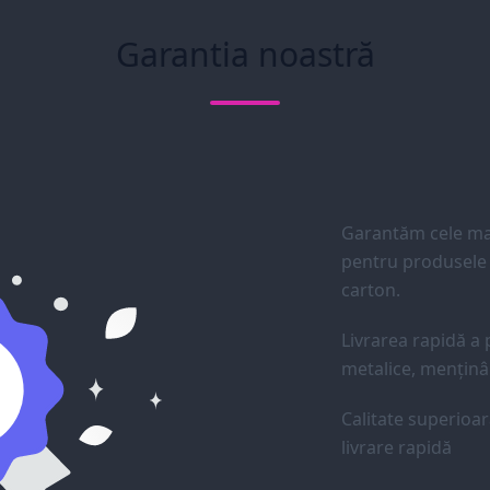
Garantia noastră
Garantăm cele mai
pentru produsele d
carton.
Livrarea rapidă a p
metalice, menținân
Calitate superioar
livrare rapidă