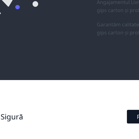
Angajamentul Livr
gips carton și prof
Garantăm calitat
gips carton și prof
 Sigură