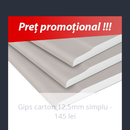
Gips carton 12,5mm simplu -
145 lei