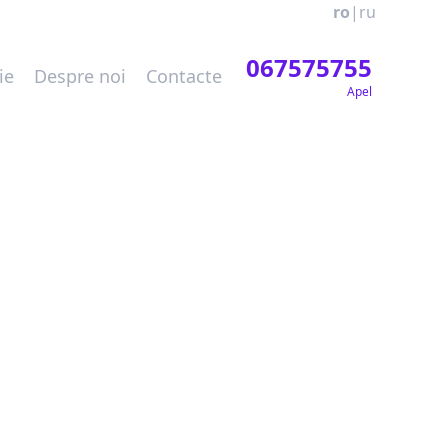
ro
|
ru
067575755
ie
Despre noi
Contacte
Apel