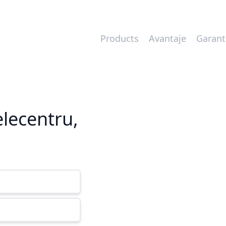
Products
Avantaje
Garant
elecentru,