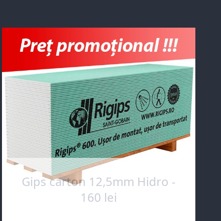
Gips carton 12,5mm Hidro -
160 lei