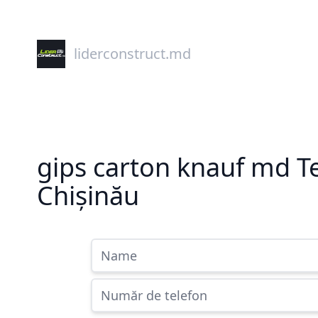
liderconstruct.md
gips carton knauf md T
Chișinău