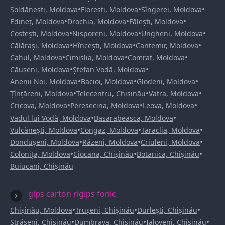
•
•
•
Șoldănești, Moldova
Florești, Moldova
Sîngerei, Moldova
•
•
•
Edineț, Moldova
Drochia, Moldova
Fălești, Moldova
•
•
•
Costești, Moldova
Nisporeni, Moldova
Ungheni, Moldova
•
•
•
Călărași, Moldova
Hîncești, Moldova
Cantemir, Moldova
•
•
•
Cahul, Moldova
Cimișlia, Moldova
Comrat, Moldova
•
•
Căușeni, Moldova
Ștefan Vodă, Moldova
•
•
•
Anenii Noi, Moldova
Bacioi, Moldova
Glodeni, Moldova
•
•
•
Țînțăreni, Moldova
Telecentru, Chișinău
Vatra, Moldova
•
•
•
Cricova, Moldova
Peresecina, Moldova
Leova, Moldova
•
•
Vadul lui Vodă, Moldova
Basarabeasca, Moldova
•
•
•
Vulcănești, Moldova
Congaz, Moldova
Taraclia, Moldova
•
•
•
Dondușeni, Moldova
Răzeni, Moldova
Criuleni, Moldova
•
•
•
Colonița, Moldova
Ciocana, Chișinău
Botanica, Chișinău
Buiucani, Chișinău
gips carton rigips fonic
•
•
•
Chișinău, Moldova
Trușeni, Chișinău
Durlești, Chișinău
•
•
•
Strășeni, Chișinău
Dumbrava, Chișinău
Ialoveni, Chișinău