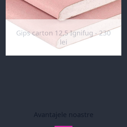
Gips carton 12,5 Ignifug - 230
lei
Avantajele noastre