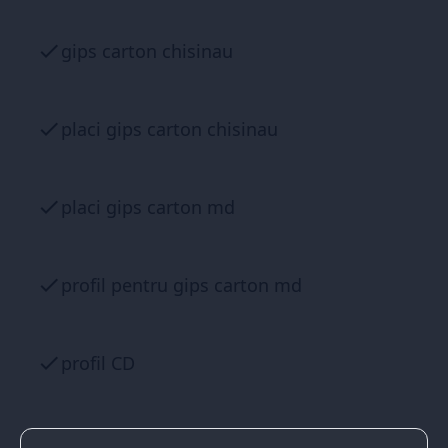
gips carton chisinau
placi gips carton chisinau
placi gips carton md
profil pentru gips carton md
profil CD