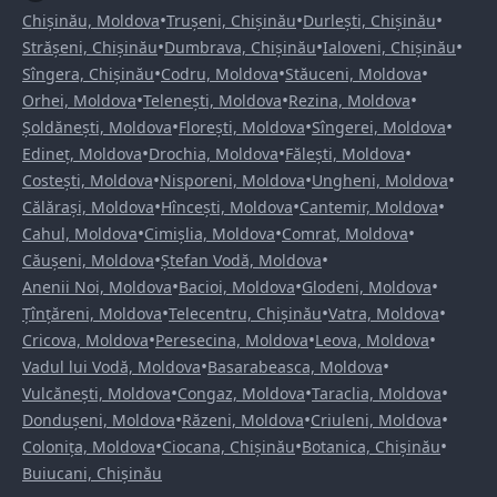
•
•
•
Chișinău, Moldova
Trușeni, Chișinău
Durlești, Chișinău
•
•
•
Strășeni, Chișinău
Dumbrava, Chișinău
Ialoveni, Chișinău
•
•
•
Sîngera, Chișinău
Codru, Moldova
Stăuceni, Moldova
•
•
•
Orhei, Moldova
Telenești, Moldova
Rezina, Moldova
•
•
•
Șoldănești, Moldova
Florești, Moldova
Sîngerei, Moldova
•
•
•
Edineț, Moldova
Drochia, Moldova
Fălești, Moldova
•
•
•
Costești, Moldova
Nisporeni, Moldova
Ungheni, Moldova
•
•
•
Călărași, Moldova
Hîncești, Moldova
Cantemir, Moldova
•
•
•
Cahul, Moldova
Cimișlia, Moldova
Comrat, Moldova
•
•
Căușeni, Moldova
Ștefan Vodă, Moldova
•
•
•
Anenii Noi, Moldova
Bacioi, Moldova
Glodeni, Moldova
•
•
•
Țînțăreni, Moldova
Telecentru, Chișinău
Vatra, Moldova
•
•
•
Cricova, Moldova
Peresecina, Moldova
Leova, Moldova
•
•
Vadul lui Vodă, Moldova
Basarabeasca, Moldova
•
•
•
Vulcănești, Moldova
Congaz, Moldova
Taraclia, Moldova
•
•
•
Dondușeni, Moldova
Răzeni, Moldova
Criuleni, Moldova
•
•
•
Colonița, Moldova
Ciocana, Chișinău
Botanica, Chișinău
Buiucani, Chișinău