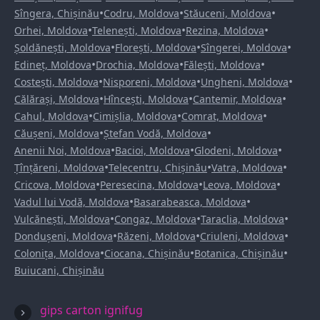
•
•
•
Sîngera, Chișinău
Codru, Moldova
Stăuceni, Moldova
•
•
•
Orhei, Moldova
Telenești, Moldova
Rezina, Moldova
•
•
•
Șoldănești, Moldova
Florești, Moldova
Sîngerei, Moldova
•
•
•
Edineț, Moldova
Drochia, Moldova
Fălești, Moldova
•
•
•
Costești, Moldova
Nisporeni, Moldova
Ungheni, Moldova
•
•
•
Călărași, Moldova
Hîncești, Moldova
Cantemir, Moldova
•
•
•
Cahul, Moldova
Cimișlia, Moldova
Comrat, Moldova
•
•
Căușeni, Moldova
Ștefan Vodă, Moldova
•
•
•
Anenii Noi, Moldova
Bacioi, Moldova
Glodeni, Moldova
•
•
•
Țînțăreni, Moldova
Telecentru, Chișinău
Vatra, Moldova
•
•
•
Cricova, Moldova
Peresecina, Moldova
Leova, Moldova
•
•
Vadul lui Vodă, Moldova
Basarabeasca, Moldova
•
•
•
Vulcănești, Moldova
Congaz, Moldova
Taraclia, Moldova
•
•
•
Dondușeni, Moldova
Răzeni, Moldova
Criuleni, Moldova
•
•
•
Colonița, Moldova
Ciocana, Chișinău
Botanica, Chișinău
Buiucani, Chișinău
gips carton ignifug