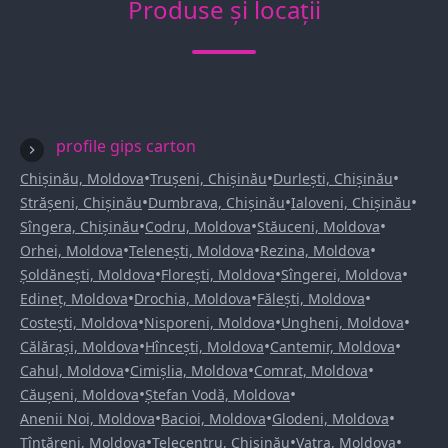
Produse și locații
profile gips carton
•
•
•
Chișinău, Moldova
Trușeni, Chișinău
Durlești, Chișinău
•
•
•
Strășeni, Chișinău
Dumbrava, Chișinău
Ialoveni, Chișinău
•
•
•
Sîngera, Chișinău
Codru, Moldova
Stăuceni, Moldova
•
•
•
Orhei, Moldova
Telenești, Moldova
Rezina, Moldova
•
•
•
Șoldănești, Moldova
Florești, Moldova
Sîngerei, Moldova
•
•
•
Edineț, Moldova
Drochia, Moldova
Fălești, Moldova
•
•
•
Costești, Moldova
Nisporeni, Moldova
Ungheni, Moldova
•
•
•
Călărași, Moldova
Hîncești, Moldova
Cantemir, Moldova
•
•
•
Cahul, Moldova
Cimișlia, Moldova
Comrat, Moldova
•
•
Căușeni, Moldova
Ștefan Vodă, Moldova
•
•
•
Anenii Noi, Moldova
Bacioi, Moldova
Glodeni, Moldova
•
•
•
Țînțăreni, Moldova
Telecentru, Chișinău
Vatra, Moldova