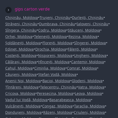
gips carton verde
•
•
•
Chișinău, Moldova
Trușeni, Chișinău
Durlești, Chișinău
•
•
•
Strășeni, Chișinău
Dumbrava, Chișinău
Ialoveni, Chișinău
•
•
•
Sîngera, Chișinău
Codru, Moldova
Stăuceni, Moldova
•
•
•
Orhei, Moldova
Telenești, Moldova
Rezina, Moldova
•
•
•
Șoldănești, Moldova
Florești, Moldova
Sîngerei, Moldova
•
•
•
Edineț, Moldova
Drochia, Moldova
Fălești, Moldova
•
•
•
Costești, Moldova
Nisporeni, Moldova
Ungheni, Moldova
•
•
•
Călărași, Moldova
Hîncești, Moldova
Cantemir, Moldova
•
•
•
Cahul, Moldova
Cimișlia, Moldova
Comrat, Moldova
•
•
Căușeni, Moldova
Ștefan Vodă, Moldova
•
•
•
Anenii Noi, Moldova
Bacioi, Moldova
Glodeni, Moldova
•
•
•
Țînțăreni, Moldova
Telecentru, Chișinău
Vatra, Moldova
•
•
•
Cricova, Moldova
Peresecina, Moldova
Leova, Moldova
•
•
Vadul lui Vodă, Moldova
Basarabeasca, Moldova
•
•
•
Vulcănești, Moldova
Congaz, Moldova
Taraclia, Moldova
•
•
•
Dondușeni, Moldova
Răzeni, Moldova
Criuleni, Moldova