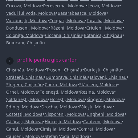
•
•
•
Cricova, Moldova
Peresecina, Moldova
Leova, Moldova
•
•
Vadul lui Vodă, Moldova
Basarabeasca, Moldova
•
•
•
Vulcănești, Moldova
Congaz, Moldova
Taraclia, Moldova
•
•
•
Dondușeni, Moldova
Răzeni, Moldova
Criuleni, Moldova
•
•
•
Colonița, Moldova
Ciocana, Chișinău
Botanica, Chișinău
Buiucani, Chișinău
profile pentru gips carton
•
•
•
Chișinău, Moldova
Trușeni, Chișinău
Durlești, Chișinău
•
•
•
Strășeni, Chișinău
Dumbrava, Chișinău
Ialoveni, Chișinău
•
•
•
Sîngera, Chișinău
Codru, Moldova
Stăuceni, Moldova
•
•
•
Orhei, Moldova
Telenești, Moldova
Rezina, Moldova
•
•
•
Șoldănești, Moldova
Florești, Moldova
Sîngerei, Moldova
•
•
•
Edineț, Moldova
Drochia, Moldova
Fălești, Moldova
•
•
•
Costești, Moldova
Nisporeni, Moldova
Ungheni, Moldova
•
•
•
Călărași, Moldova
Hîncești, Moldova
Cantemir, Moldova
•
•
•
Cahul, Moldova
Cimișlia, Moldova
Comrat, Moldova
•
•
Căușeni, Moldova
Ștefan Vodă, Moldova