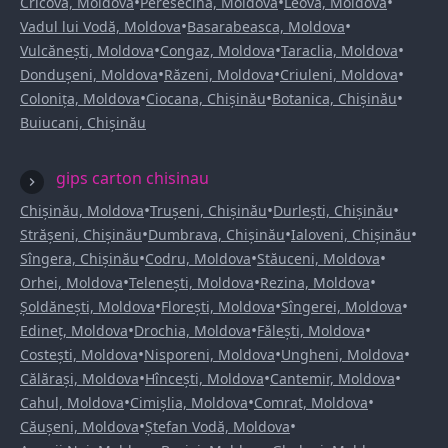
•
•
•
Cricova, Moldova
Peresecina, Moldova
Leova, Moldova
•
•
Vadul lui Vodă, Moldova
Basarabeasca, Moldova
•
•
•
Vulcănești, Moldova
Congaz, Moldova
Taraclia, Moldova
•
•
•
Dondușeni, Moldova
Răzeni, Moldova
Criuleni, Moldova
•
•
•
Colonița, Moldova
Ciocana, Chișinău
Botanica, Chișinău
Buiucani, Chișinău
gips carton chisinau
•
•
•
Chișinău, Moldova
Trușeni, Chișinău
Durlești, Chișinău
•
•
•
Strășeni, Chișinău
Dumbrava, Chișinău
Ialoveni, Chișinău
•
•
•
Sîngera, Chișinău
Codru, Moldova
Stăuceni, Moldova
•
•
•
Orhei, Moldova
Telenești, Moldova
Rezina, Moldova
•
•
•
Șoldănești, Moldova
Florești, Moldova
Sîngerei, Moldova
•
•
•
Edineț, Moldova
Drochia, Moldova
Fălești, Moldova
•
•
•
Costești, Moldova
Nisporeni, Moldova
Ungheni, Moldova
•
•
•
Călărași, Moldova
Hîncești, Moldova
Cantemir, Moldova
•
•
•
Cahul, Moldova
Cimișlia, Moldova
Comrat, Moldova
•
•
Căușeni, Moldova
Ștefan Vodă, Moldova