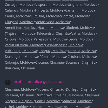
•
•
•
Costești, Moldova
Nisporeni, Moldova
Ungheni, Moldova
•
•
•
Călărași, Moldova
Hîncești, Moldova
Cantemir, Moldova
•
•
•
Cahul, Moldova
Cimișlia, Moldova
Comrat, Moldova
•
•
Căușeni, Moldova
Ștefan Vodă, Moldova
•
•
•
Anenii Noi, Moldova
Bacioi, Moldova
Glodeni, Moldova
•
•
•
Țînțăreni, Moldova
Telecentru, Chișinău
Vatra, Moldova
•
•
•
Cricova, Moldova
Peresecina, Moldova
Leova, Moldova
•
•
Vadul lui Vodă, Moldova
Basarabeasca, Moldova
•
•
•
Vulcănești, Moldova
Congaz, Moldova
Taraclia, Moldova
•
•
•
Dondușeni, Moldova
Răzeni, Moldova
Criuleni, Moldova
•
•
•
Colonița, Moldova
Ciocana, Chișinău
Botanica, Chișinău
Buiucani, Chișinău
profile metalice gips carton
•
•
•
Chișinău, Moldova
Trușeni, Chișinău
Durlești, Chișinău
•
•
•
Strășeni, Chișinău
Dumbrava, Chișinău
Ialoveni, Chișinău
•
•
•
Sîngera, Chișinău
Codru, Moldova
Stăuceni, Moldova
•
•
•
Orhei, Moldova
Telenești, Moldova
Rezina, Moldova