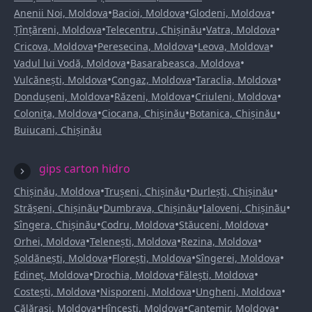
•
•
•
Anenii Noi, Moldova
Bacioi, Moldova
Glodeni, Moldova
•
•
•
Țînțăreni, Moldova
Telecentru, Chișinău
Vatra, Moldova
•
•
•
Cricova, Moldova
Peresecina, Moldova
Leova, Moldova
•
•
Vadul lui Vodă, Moldova
Basarabeasca, Moldova
•
•
•
Vulcănești, Moldova
Congaz, Moldova
Taraclia, Moldova
•
•
•
Dondușeni, Moldova
Răzeni, Moldova
Criuleni, Moldova
•
•
•
Colonița, Moldova
Ciocana, Chișinău
Botanica, Chișinău
Buiucani, Chișinău
gips carton hidro
•
•
•
Chișinău, Moldova
Trușeni, Chișinău
Durlești, Chișinău
•
•
•
Strășeni, Chișinău
Dumbrava, Chișinău
Ialoveni, Chișinău
•
•
•
Sîngera, Chișinău
Codru, Moldova
Stăuceni, Moldova
•
•
•
Orhei, Moldova
Telenești, Moldova
Rezina, Moldova
•
•
•
Șoldănești, Moldova
Florești, Moldova
Sîngerei, Moldova
•
•
•
Edineț, Moldova
Drochia, Moldova
Fălești, Moldova
•
•
•
Costești, Moldova
Nisporeni, Moldova
Ungheni, Moldova
•
•
•
Călărași, Moldova
Hîncești, Moldova
Cantemir, Moldova