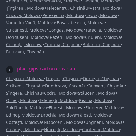
•
•
•
Anenii Noi, Moldova
Bacioi, Moldova
Glodeni, Moldova
•
•
•
Țînțăreni, Moldova
Telecentru, Chișinău
Vatra, Moldova
•
•
•
Cricova, Moldova
Peresecina, Moldova
Leova, Moldova
•
•
Vadul lui Vodă, Moldova
Basarabeasca, Moldova
•
•
•
Vulcănești, Moldova
Congaz, Moldova
Taraclia, Moldova
•
•
•
Dondușeni, Moldova
Răzeni, Moldova
Criuleni, Moldova
•
•
•
Colonița, Moldova
Ciocana, Chișinău
Botanica, Chișinău
Buiucani, Chișinău
placi gips carton chisinau
•
•
•
Chișinău, Moldova
Trușeni, Chișinău
Durlești, Chișinău
•
•
•
Strășeni, Chișinău
Dumbrava, Chișinău
Ialoveni, Chișinău
•
•
•
Sîngera, Chișinău
Codru, Moldova
Stăuceni, Moldova
•
•
•
Orhei, Moldova
Telenești, Moldova
Rezina, Moldova
•
•
•
Șoldănești, Moldova
Florești, Moldova
Sîngerei, Moldova
•
•
•
Edineț, Moldova
Drochia, Moldova
Fălești, Moldova
•
•
•
Costești, Moldova
Nisporeni, Moldova
Ungheni, Moldova
•
•
•
Călărași, Moldova
Hîncești, Moldova
Cantemir, Moldova