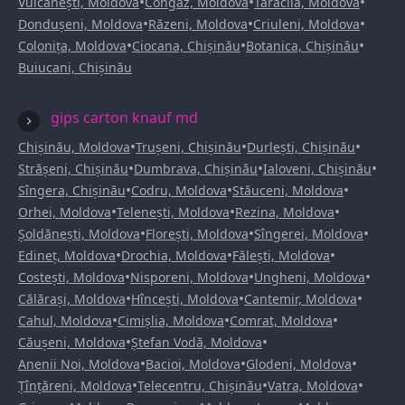
•
•
•
Vulcănești, Moldova
Congaz, Moldova
Taraclia, Moldova
•
•
•
Dondușeni, Moldova
Răzeni, Moldova
Criuleni, Moldova
•
•
•
Colonița, Moldova
Ciocana, Chișinău
Botanica, Chișinău
Buiucani, Chișinău
gips carton knauf md
•
•
•
Chișinău, Moldova
Trușeni, Chișinău
Durlești, Chișinău
•
•
•
Strășeni, Chișinău
Dumbrava, Chișinău
Ialoveni, Chișinău
•
•
•
Sîngera, Chișinău
Codru, Moldova
Stăuceni, Moldova
•
•
•
Orhei, Moldova
Telenești, Moldova
Rezina, Moldova
•
•
•
Șoldănești, Moldova
Florești, Moldova
Sîngerei, Moldova
•
•
•
Edineț, Moldova
Drochia, Moldova
Fălești, Moldova
•
•
•
Costești, Moldova
Nisporeni, Moldova
Ungheni, Moldova
•
•
•
Călărași, Moldova
Hîncești, Moldova
Cantemir, Moldova
•
•
•
Cahul, Moldova
Cimișlia, Moldova
Comrat, Moldova
•
•
Căușeni, Moldova
Ștefan Vodă, Moldova
•
•
•
Anenii Noi, Moldova
Bacioi, Moldova
Glodeni, Moldova
•
•
•
Țînțăreni, Moldova
Telecentru, Chișinău
Vatra, Moldova