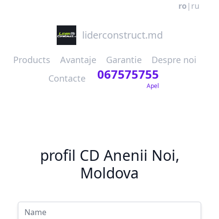
ro
|
ru
liderconstruct.md
Products
Avantaje
Garantie
Despre noi
067575755
Contacte
Apel
profil CD Anenii Noi,
Moldova