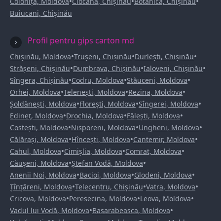
•
•
•
Colonița, Moldova
Ciocana, Chișinău
Botanica, Chișinău
Buiucani, Chișinău
Profil pentru gips carton md
•
•
•
Chișinău, Moldova
Trușeni, Chișinău
Durlești, Chișinău
•
•
•
Strășeni, Chișinău
Dumbrava, Chișinău
Ialoveni, Chișinău
•
•
•
Sîngera, Chișinău
Codru, Moldova
Stăuceni, Moldova
•
•
•
Orhei, Moldova
Telenești, Moldova
Rezina, Moldova
•
•
•
Șoldănești, Moldova
Florești, Moldova
Sîngerei, Moldova
•
•
•
Edineț, Moldova
Drochia, Moldova
Fălești, Moldova
•
•
•
Costești, Moldova
Nisporeni, Moldova
Ungheni, Moldova
•
•
•
Călărași, Moldova
Hîncești, Moldova
Cantemir, Moldova
•
•
•
Cahul, Moldova
Cimișlia, Moldova
Comrat, Moldova
•
•
Căușeni, Moldova
Ștefan Vodă, Moldova
•
•
•
Anenii Noi, Moldova
Bacioi, Moldova
Glodeni, Moldova
•
•
•
Țînțăreni, Moldova
Telecentru, Chișinău
Vatra, Moldova
•
•
•
Cricova, Moldova
Peresecina, Moldova
Leova, Moldova
•
•
Vadul lui Vodă, Moldova
Basarabeasca, Moldova