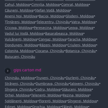
•
•
•
Cahul, Moldova
Cimișlia, Moldova
Comrat, Moldova
•
•
Căușeni, Moldova
Ștefan Vodă, Moldova
•
•
•
Anenii Noi, Moldova
Bacioi, Moldova
Glodeni, Moldova
•
•
•
Țînțăreni, Moldova
Telecentru, Chișinău
Vatra, Moldova
•
•
•
Cricova, Moldova
Peresecina, Moldova
Leova, Moldova
•
•
Vadul lui Vodă, Moldova
Basarabeasca, Moldova
•
•
•
Vulcănești, Moldova
Congaz, Moldova
Taraclia, Moldova
•
•
•
Dondușeni, Moldova
Răzeni, Moldova
Criuleni, Moldova
•
•
•
Colonița, Moldova
Ciocana, Chișinău
Botanica, Chișinău
Buiucani, Chișinău
gips carton md
•
•
•
Chișinău, Moldova
Trușeni, Chișinău
Durlești, Chișinău
•
•
•
Strășeni, Chișinău
Dumbrava, Chișinău
Ialoveni, Chișinău
•
•
•
Sîngera, Chișinău
Codru, Moldova
Stăuceni, Moldova
•
•
•
Orhei, Moldova
Telenești, Moldova
Rezina, Moldova
•
•
•
Șoldănești, Moldova
Florești, Moldova
Sîngerei, Moldova
•
•
•
Edineț, Moldova
Drochia, Moldova
Fălești, Moldova