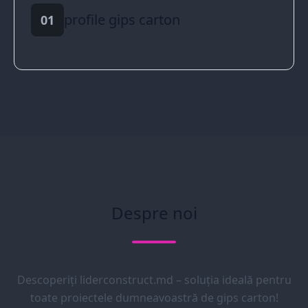
profile gips carton
01
Despre noi
Descoperiți liderconstruct.md – soluția ideală pentru
toate proiectele dumneavoastră de gips carton!