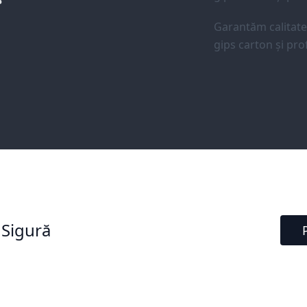
Garantăm calitat
gips carton și prof
 Sigură