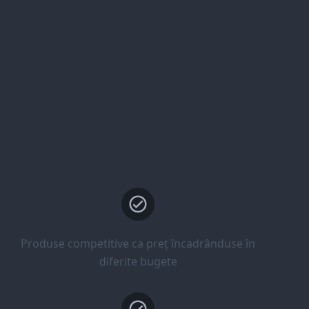
Produse competitive ca preț încadrânduse în
diferite bugete