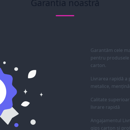
Garantia noastră
Garantăm cele mai
pentru produsele d
carton.
Livrarea rapidă a p
metalice, menținân
Calitate superioar
livrare rapidă
Angajamentul Livr
gips carton și prof