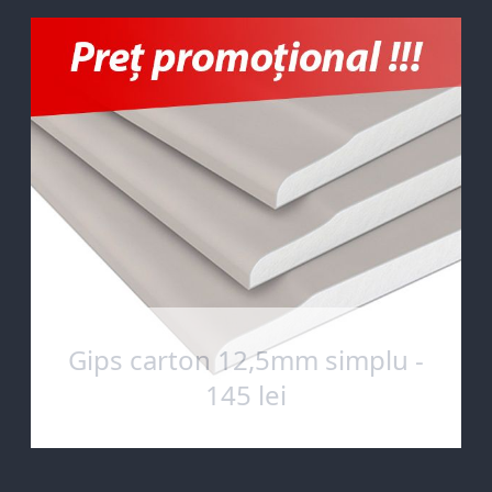
Gips carton 12,5mm simplu -
145 lei