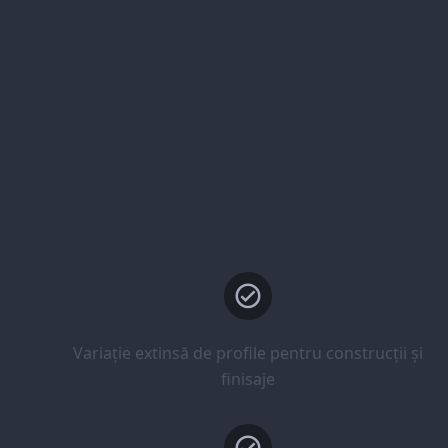
Variație extinsă de profile pentru construcții și
finisaje