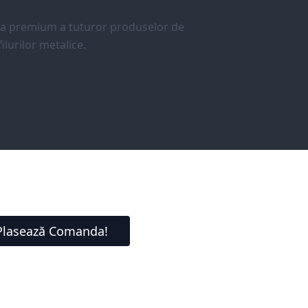
ea premium a tuturor produselor de
ilurilor metalice.
Plasează Comanda!