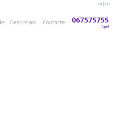
ro
|
ru
067575755
ie
Despre noi
Contacte
Apel