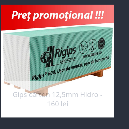
Gips carton 12,5mm Hidro -
160 lei