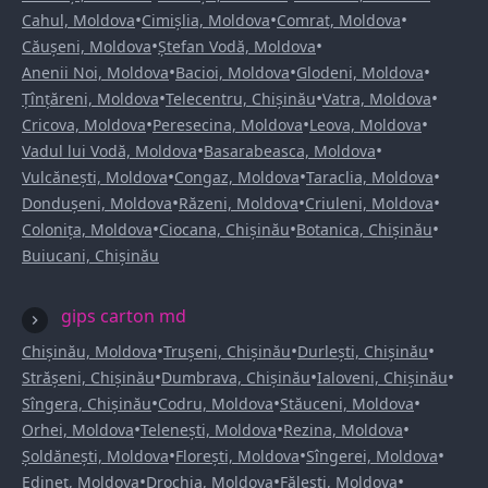
•
•
•
Cahul, Moldova
Cimișlia, Moldova
Comrat, Moldova
•
•
Căușeni, Moldova
Ștefan Vodă, Moldova
•
•
•
Anenii Noi, Moldova
Bacioi, Moldova
Glodeni, Moldova
•
•
•
Țînțăreni, Moldova
Telecentru, Chișinău
Vatra, Moldova
•
•
•
Cricova, Moldova
Peresecina, Moldova
Leova, Moldova
•
•
Vadul lui Vodă, Moldova
Basarabeasca, Moldova
•
•
•
Vulcănești, Moldova
Congaz, Moldova
Taraclia, Moldova
•
•
•
Dondușeni, Moldova
Răzeni, Moldova
Criuleni, Moldova
•
•
•
Colonița, Moldova
Ciocana, Chișinău
Botanica, Chișinău
Buiucani, Chișinău
gips carton md
•
•
•
Chișinău, Moldova
Trușeni, Chișinău
Durlești, Chișinău
•
•
•
Strășeni, Chișinău
Dumbrava, Chișinău
Ialoveni, Chișinău
•
•
•
Sîngera, Chișinău
Codru, Moldova
Stăuceni, Moldova
•
•
•
Orhei, Moldova
Telenești, Moldova
Rezina, Moldova
•
•
•
Șoldănești, Moldova
Florești, Moldova
Sîngerei, Moldova
•
•
•
Edineț, Moldova
Drochia, Moldova
Fălești, Moldova