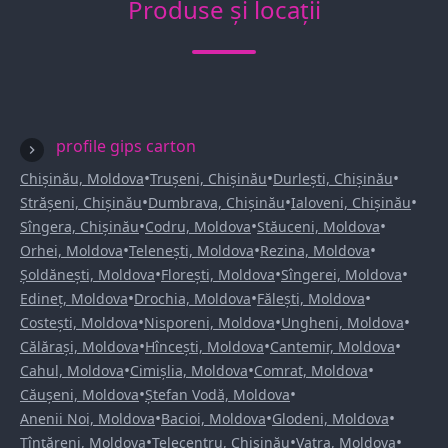
Produse și locații
profile gips carton
•
•
•
Chișinău, Moldova
Trușeni, Chișinău
Durlești, Chișinău
•
•
•
Strășeni, Chișinău
Dumbrava, Chișinău
Ialoveni, Chișinău
•
•
•
Sîngera, Chișinău
Codru, Moldova
Stăuceni, Moldova
•
•
•
Orhei, Moldova
Telenești, Moldova
Rezina, Moldova
•
•
•
Șoldănești, Moldova
Florești, Moldova
Sîngerei, Moldova
•
•
•
Edineț, Moldova
Drochia, Moldova
Fălești, Moldova
•
•
•
Costești, Moldova
Nisporeni, Moldova
Ungheni, Moldova
•
•
•
Călărași, Moldova
Hîncești, Moldova
Cantemir, Moldova
•
•
•
Cahul, Moldova
Cimișlia, Moldova
Comrat, Moldova
•
•
Căușeni, Moldova
Ștefan Vodă, Moldova
•
•
•
Anenii Noi, Moldova
Bacioi, Moldova
Glodeni, Moldova
•
•
•
Țînțăreni, Moldova
Telecentru, Chișinău
Vatra, Moldova