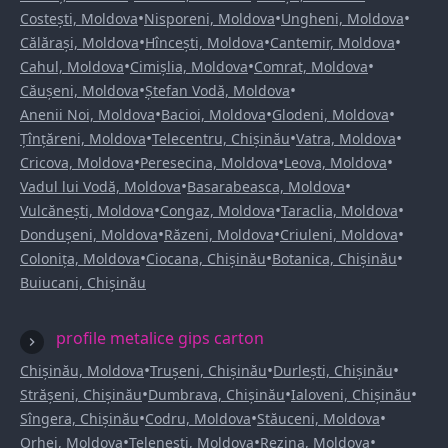
•
•
•
Costești, Moldova
Nisporeni, Moldova
Ungheni, Moldova
•
•
•
Călărași, Moldova
Hîncești, Moldova
Cantemir, Moldova
•
•
•
Cahul, Moldova
Cimișlia, Moldova
Comrat, Moldova
•
•
Căușeni, Moldova
Ștefan Vodă, Moldova
•
•
•
Anenii Noi, Moldova
Bacioi, Moldova
Glodeni, Moldova
•
•
•
Țînțăreni, Moldova
Telecentru, Chișinău
Vatra, Moldova
•
•
•
Cricova, Moldova
Peresecina, Moldova
Leova, Moldova
•
•
Vadul lui Vodă, Moldova
Basarabeasca, Moldova
•
•
•
Vulcănești, Moldova
Congaz, Moldova
Taraclia, Moldova
•
•
•
Dondușeni, Moldova
Răzeni, Moldova
Criuleni, Moldova
•
•
•
Colonița, Moldova
Ciocana, Chișinău
Botanica, Chișinău
Buiucani, Chișinău
profile metalice gips carton
•
•
•
Chișinău, Moldova
Trușeni, Chișinău
Durlești, Chișinău
•
•
•
Strășeni, Chișinău
Dumbrava, Chișinău
Ialoveni, Chișinău
•
•
•
Sîngera, Chișinău
Codru, Moldova
Stăuceni, Moldova
•
•
•
Orhei, Moldova
Telenești, Moldova
Rezina, Moldova