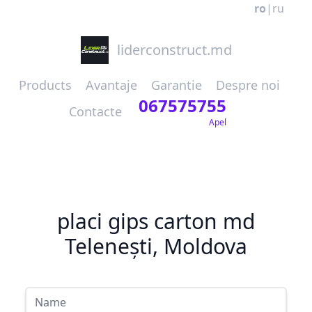
ro
|
ru
liderconstruct.md
Products
Avantaje
Garantie
Despre noi
067575755
Contacte
Apel
placi gips carton md
Telenești, Moldova