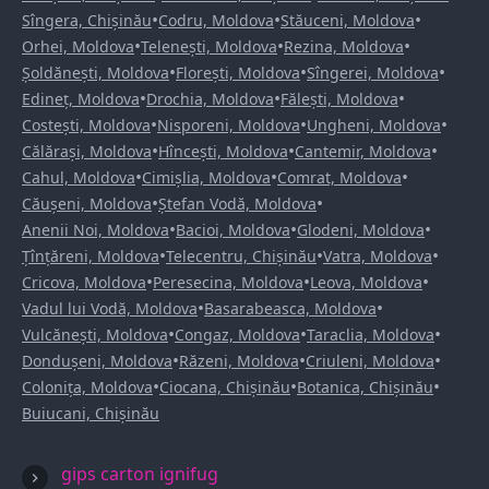
•
•
•
Sîngera, Chișinău
Codru, Moldova
Stăuceni, Moldova
•
•
•
Orhei, Moldova
Telenești, Moldova
Rezina, Moldova
•
•
•
Șoldănești, Moldova
Florești, Moldova
Sîngerei, Moldova
•
•
•
Edineț, Moldova
Drochia, Moldova
Fălești, Moldova
•
•
•
Costești, Moldova
Nisporeni, Moldova
Ungheni, Moldova
•
•
•
Călărași, Moldova
Hîncești, Moldova
Cantemir, Moldova
•
•
•
Cahul, Moldova
Cimișlia, Moldova
Comrat, Moldova
•
•
Căușeni, Moldova
Ștefan Vodă, Moldova
•
•
•
Anenii Noi, Moldova
Bacioi, Moldova
Glodeni, Moldova
•
•
•
Țînțăreni, Moldova
Telecentru, Chișinău
Vatra, Moldova
•
•
•
Cricova, Moldova
Peresecina, Moldova
Leova, Moldova
•
•
Vadul lui Vodă, Moldova
Basarabeasca, Moldova
•
•
•
Vulcănești, Moldova
Congaz, Moldova
Taraclia, Moldova
•
•
•
Dondușeni, Moldova
Răzeni, Moldova
Criuleni, Moldova
•
•
•
Colonița, Moldova
Ciocana, Chișinău
Botanica, Chișinău
Buiucani, Chișinău
gips carton ignifug