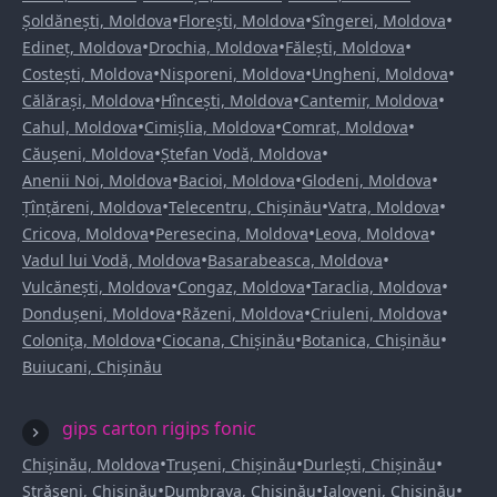
•
•
•
Șoldănești, Moldova
Florești, Moldova
Sîngerei, Moldova
•
•
•
Edineț, Moldova
Drochia, Moldova
Fălești, Moldova
•
•
•
Costești, Moldova
Nisporeni, Moldova
Ungheni, Moldova
•
•
•
Călărași, Moldova
Hîncești, Moldova
Cantemir, Moldova
•
•
•
Cahul, Moldova
Cimișlia, Moldova
Comrat, Moldova
•
•
Căușeni, Moldova
Ștefan Vodă, Moldova
•
•
•
Anenii Noi, Moldova
Bacioi, Moldova
Glodeni, Moldova
•
•
•
Țînțăreni, Moldova
Telecentru, Chișinău
Vatra, Moldova
•
•
•
Cricova, Moldova
Peresecina, Moldova
Leova, Moldova
•
•
Vadul lui Vodă, Moldova
Basarabeasca, Moldova
•
•
•
Vulcănești, Moldova
Congaz, Moldova
Taraclia, Moldova
•
•
•
Dondușeni, Moldova
Răzeni, Moldova
Criuleni, Moldova
•
•
•
Colonița, Moldova
Ciocana, Chișinău
Botanica, Chișinău
Buiucani, Chișinău
gips carton rigips fonic
•
•
•
Chișinău, Moldova
Trușeni, Chișinău
Durlești, Chișinău
•
•
•
Strășeni, Chișinău
Dumbrava, Chișinău
Ialoveni, Chișinău