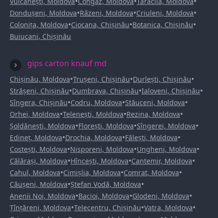
•
•
•
Vulcănești, Moldova
Congaz, Moldova
Taraclia, Moldova
•
•
•
Dondușeni, Moldova
Răzeni, Moldova
Criuleni, Moldova
•
•
•
Colonița, Moldova
Ciocana, Chișinău
Botanica, Chișinău
Buiucani, Chișinău
gips carton knauf md
•
•
•
Chișinău, Moldova
Trușeni, Chișinău
Durlești, Chișinău
•
•
•
Strășeni, Chișinău
Dumbrava, Chișinău
Ialoveni, Chișinău
•
•
•
Sîngera, Chișinău
Codru, Moldova
Stăuceni, Moldova
•
•
•
Orhei, Moldova
Telenești, Moldova
Rezina, Moldova
•
•
•
Șoldănești, Moldova
Florești, Moldova
Sîngerei, Moldova
•
•
•
Edineț, Moldova
Drochia, Moldova
Fălești, Moldova
•
•
•
Costești, Moldova
Nisporeni, Moldova
Ungheni, Moldova
•
•
•
Călărași, Moldova
Hîncești, Moldova
Cantemir, Moldova
•
•
•
Cahul, Moldova
Cimișlia, Moldova
Comrat, Moldova
•
•
Căușeni, Moldova
Ștefan Vodă, Moldova
•
•
•
Anenii Noi, Moldova
Bacioi, Moldova
Glodeni, Moldova
•
•
•
Țînțăreni, Moldova
Telecentru, Chișinău
Vatra, Moldova