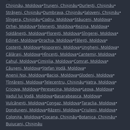
•
•
•
Chișinău, Moldova
Trușeni, Chișinău
Durlești, Chișinău
•
•
•
Strășeni, Chișinău
Dumbrava, Chișinău
Ialoveni, Chișinău
•
•
•
Sîngera, Chișinău
Codru, Moldova
Stăuceni, Moldova
•
•
•
Orhei, Moldova
Telenești, Moldova
Rezina, Moldova
•
•
•
Șoldănești, Moldova
Florești, Moldova
Sîngerei, Moldova
•
•
•
Edineț, Moldova
Drochia, Moldova
Fălești, Moldova
•
•
•
Costești, Moldova
Nisporeni, Moldova
Ungheni, Moldova
•
•
•
Călărași, Moldova
Hîncești, Moldova
Cantemir, Moldova
•
•
•
Cahul, Moldova
Cimișlia, Moldova
Comrat, Moldova
•
•
Căușeni, Moldova
Ștefan Vodă, Moldova
•
•
•
Anenii Noi, Moldova
Bacioi, Moldova
Glodeni, Moldova
•
•
•
Țînțăreni, Moldova
Telecentru, Chișinău
Vatra, Moldova
•
•
•
Cricova, Moldova
Peresecina, Moldova
Leova, Moldova
•
•
Vadul lui Vodă, Moldova
Basarabeasca, Moldova
•
•
•
Vulcănești, Moldova
Congaz, Moldova
Taraclia, Moldova
•
•
•
Dondușeni, Moldova
Răzeni, Moldova
Criuleni, Moldova
•
•
•
Colonița, Moldova
Ciocana, Chișinău
Botanica, Chișinău
Buiucani, Chișinău