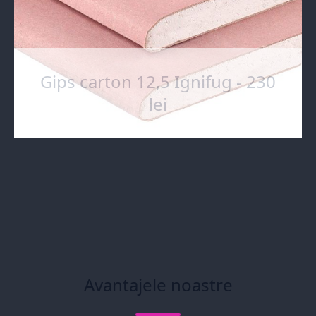
Gips carton 12,5 Ignifug - 230
lei
Avantajele noastre