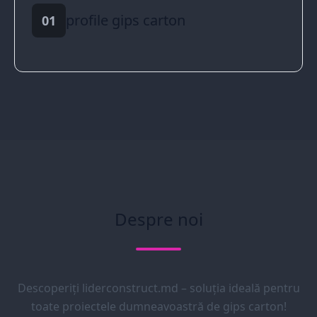
profile gips carton
01
Despre noi
Descoperiți liderconstruct.md – soluția ideală pentru
toate proiectele dumneavoastră de gips carton!