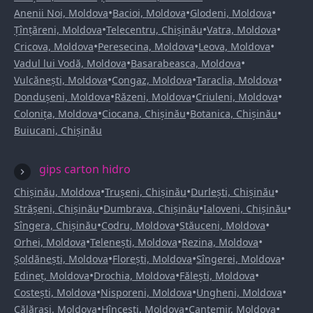
•
•
•
Anenii Noi, Moldova
Bacioi, Moldova
Glodeni, Moldova
•
•
•
Țînțăreni, Moldova
Telecentru, Chișinău
Vatra, Moldova
•
•
•
Cricova, Moldova
Peresecina, Moldova
Leova, Moldova
•
•
Vadul lui Vodă, Moldova
Basarabeasca, Moldova
•
•
•
Vulcănești, Moldova
Congaz, Moldova
Taraclia, Moldova
•
•
•
Dondușeni, Moldova
Răzeni, Moldova
Criuleni, Moldova
•
•
•
Colonița, Moldova
Ciocana, Chișinău
Botanica, Chișinău
Buiucani, Chișinău
gips carton hidro
•
•
•
Chișinău, Moldova
Trușeni, Chișinău
Durlești, Chișinău
•
•
•
Strășeni, Chișinău
Dumbrava, Chișinău
Ialoveni, Chișinău
•
•
•
Sîngera, Chișinău
Codru, Moldova
Stăuceni, Moldova
•
•
•
Orhei, Moldova
Telenești, Moldova
Rezina, Moldova
•
•
•
Șoldănești, Moldova
Florești, Moldova
Sîngerei, Moldova
•
•
•
Edineț, Moldova
Drochia, Moldova
Fălești, Moldova
•
•
•
Costești, Moldova
Nisporeni, Moldova
Ungheni, Moldova
•
•
•
Călărași, Moldova
Hîncești, Moldova
Cantemir, Moldova