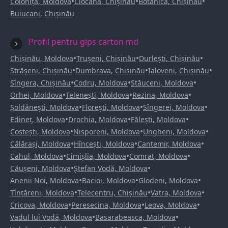
•
•
•
Colonița, Moldova
Ciocana, Chișinău
Botanica, Chișinău
Buiucani, Chișinău
Profil pentru gips carton md
•
•
•
Chișinău, Moldova
Trușeni, Chișinău
Durlești, Chișinău
•
•
•
Strășeni, Chișinău
Dumbrava, Chișinău
Ialoveni, Chișinău
•
•
•
Sîngera, Chișinău
Codru, Moldova
Stăuceni, Moldova
•
•
•
Orhei, Moldova
Telenești, Moldova
Rezina, Moldova
•
•
•
Șoldănești, Moldova
Florești, Moldova
Sîngerei, Moldova
•
•
•
Edineț, Moldova
Drochia, Moldova
Fălești, Moldova
•
•
•
Costești, Moldova
Nisporeni, Moldova
Ungheni, Moldova
•
•
•
Călărași, Moldova
Hîncești, Moldova
Cantemir, Moldova
•
•
•
Cahul, Moldova
Cimișlia, Moldova
Comrat, Moldova
•
•
Căușeni, Moldova
Ștefan Vodă, Moldova
•
•
•
Anenii Noi, Moldova
Bacioi, Moldova
Glodeni, Moldova
•
•
•
Țînțăreni, Moldova
Telecentru, Chișinău
Vatra, Moldova
•
•
•
Cricova, Moldova
Peresecina, Moldova
Leova, Moldova
•
•
Vadul lui Vodă, Moldova
Basarabeasca, Moldova