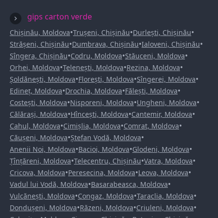
gips carton verde
•
•
•
Chișinău, Moldova
Trușeni, Chișinău
Durlești, Chișinău
•
•
•
Strășeni, Chișinău
Dumbrava, Chișinău
Ialoveni, Chișinău
•
•
•
Sîngera, Chișinău
Codru, Moldova
Stăuceni, Moldova
•
•
•
Orhei, Moldova
Telenești, Moldova
Rezina, Moldova
•
•
•
Șoldănești, Moldova
Florești, Moldova
Sîngerei, Moldova
•
•
•
Edineț, Moldova
Drochia, Moldova
Fălești, Moldova
•
•
•
Costești, Moldova
Nisporeni, Moldova
Ungheni, Moldova
•
•
•
Călărași, Moldova
Hîncești, Moldova
Cantemir, Moldova
•
•
•
Cahul, Moldova
Cimișlia, Moldova
Comrat, Moldova
•
•
Căușeni, Moldova
Ștefan Vodă, Moldova
•
•
•
Anenii Noi, Moldova
Bacioi, Moldova
Glodeni, Moldova
•
•
•
Țînțăreni, Moldova
Telecentru, Chișinău
Vatra, Moldova
•
•
•
Cricova, Moldova
Peresecina, Moldova
Leova, Moldova
•
•
Vadul lui Vodă, Moldova
Basarabeasca, Moldova
•
•
•
Vulcănești, Moldova
Congaz, Moldova
Taraclia, Moldova
•
•
•
Dondușeni, Moldova
Răzeni, Moldova
Criuleni, Moldova