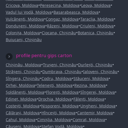
•
•
•
Cricova, Moldova
Peresecina, Moldova
Leova, Moldova
•
•
Vadul lui Vodă, Moldova
Basarabeasca, Moldova
•
•
•
Vulcănești, Moldova
Congaz, Moldova
Taraclia, Moldova
•
•
•
Dondușeni, Moldova
Răzeni, Moldova
Criuleni, Moldova
•
•
•
Colonița, Moldova
Ciocana, Chișinău
Botanica, Chișinău
Buiucani, Chișinău
profile pentru gips carton
•
•
•
Chișinău, Moldova
Trușeni, Chișinău
Durlești, Chișinău
•
•
•
Strășeni, Chișinău
Dumbrava, Chișinău
Ialoveni, Chișinău
•
•
•
Sîngera, Chișinău
Codru, Moldova
Stăuceni, Moldova
•
•
•
Orhei, Moldova
Telenești, Moldova
Rezina, Moldova
•
•
•
Șoldănești, Moldova
Florești, Moldova
Sîngerei, Moldova
•
•
•
Edineț, Moldova
Drochia, Moldova
Fălești, Moldova
•
•
•
Costești, Moldova
Nisporeni, Moldova
Ungheni, Moldova
•
•
•
Călărași, Moldova
Hîncești, Moldova
Cantemir, Moldova
•
•
•
Cahul, Moldova
Cimișlia, Moldova
Comrat, Moldova
•
•
Căușeni, Moldova
Ștefan Vodă, Moldova