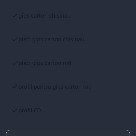
gips carton chisinau
placi gips carton chisinau
placi gips carton md
profil pentru gips carton md
profil CD