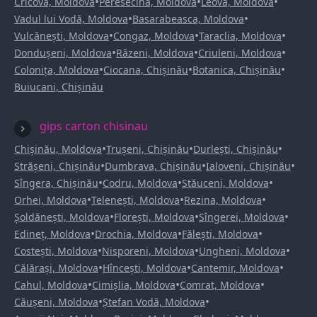
•
•
•
Cricova, Moldova
Peresecina, Moldova
Leova, Moldova
•
•
Vadul lui Vodă, Moldova
Basarabeasca, Moldova
•
•
•
Vulcănești, Moldova
Congaz, Moldova
Taraclia, Moldova
•
•
•
Dondușeni, Moldova
Răzeni, Moldova
Criuleni, Moldova
•
•
•
Colonița, Moldova
Ciocana, Chișinău
Botanica, Chișinău
Buiucani, Chișinău
gips carton chisinau
•
•
•
Chișinău, Moldova
Trușeni, Chișinău
Durlești, Chișinău
•
•
•
Strășeni, Chișinău
Dumbrava, Chișinău
Ialoveni, Chișinău
•
•
•
Sîngera, Chișinău
Codru, Moldova
Stăuceni, Moldova
•
•
•
Orhei, Moldova
Telenești, Moldova
Rezina, Moldova
•
•
•
Șoldănești, Moldova
Florești, Moldova
Sîngerei, Moldova
•
•
•
Edineț, Moldova
Drochia, Moldova
Fălești, Moldova
•
•
•
Costești, Moldova
Nisporeni, Moldova
Ungheni, Moldova
•
•
•
Călărași, Moldova
Hîncești, Moldova
Cantemir, Moldova
•
•
•
Cahul, Moldova
Cimișlia, Moldova
Comrat, Moldova
•
•
Căușeni, Moldova
Ștefan Vodă, Moldova