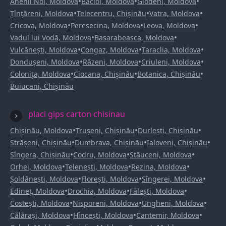
•
•
•
Anenii Noi, Moldova
Bacioi, Moldova
Glodeni, Moldova
•
•
•
Țînțăreni, Moldova
Telecentru, Chișinău
Vatra, Moldova
•
•
•
Cricova, Moldova
Peresecina, Moldova
Leova, Moldova
•
•
Vadul lui Vodă, Moldova
Basarabeasca, Moldova
•
•
•
Vulcănești, Moldova
Congaz, Moldova
Taraclia, Moldova
•
•
•
Dondușeni, Moldova
Răzeni, Moldova
Criuleni, Moldova
•
•
•
Colonița, Moldova
Ciocana, Chișinău
Botanica, Chișinău
Buiucani, Chișinău
placi gips carton chisinau
•
•
•
Chișinău, Moldova
Trușeni, Chișinău
Durlești, Chișinău
•
•
•
Strășeni, Chișinău
Dumbrava, Chișinău
Ialoveni, Chișinău
•
•
•
Sîngera, Chișinău
Codru, Moldova
Stăuceni, Moldova
•
•
•
Orhei, Moldova
Telenești, Moldova
Rezina, Moldova
•
•
•
Șoldănești, Moldova
Florești, Moldova
Sîngerei, Moldova
•
•
•
Edineț, Moldova
Drochia, Moldova
Fălești, Moldova
•
•
•
Costești, Moldova
Nisporeni, Moldova
Ungheni, Moldova
•
•
•
Călărași, Moldova
Hîncești, Moldova
Cantemir, Moldova