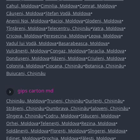
•
•
•
Cahul, Moldova
Cimișlia, Moldova
Comrat, Moldova
•
•
Căușeni, Moldova
Ștefan Vodă, Moldova
•
•
•
Anenii Noi, Moldova
Bacioi, Moldova
Glodeni, Moldova
•
•
•
Țînțăreni, Moldova
Telecentru, Chișinău
Vatra, Moldova
•
•
•
Cricova, Moldova
Peresecina, Moldova
Leova, Moldova
•
•
Vadul lui Vodă, Moldova
Basarabeasca, Moldova
•
•
•
Vulcănești, Moldova
Congaz, Moldova
Taraclia, Moldova
•
•
•
Dondușeni, Moldova
Răzeni, Moldova
Criuleni, Moldova
•
•
•
Colonița, Moldova
Ciocana, Chișinău
Botanica, Chișinău
Buiucani, Chișinău
gips carton md
•
•
•
Chișinău, Moldova
Trușeni, Chișinău
Durlești, Chișinău
•
•
•
Strășeni, Chișinău
Dumbrava, Chișinău
Ialoveni, Chișinău
•
•
•
Sîngera, Chișinău
Codru, Moldova
Stăuceni, Moldova
•
•
•
Orhei, Moldova
Telenești, Moldova
Rezina, Moldova
•
•
•
Șoldănești, Moldova
Florești, Moldova
Sîngerei, Moldova
•
•
•
Edineț, Moldova
Drochia, Moldova
Fălești, Moldova