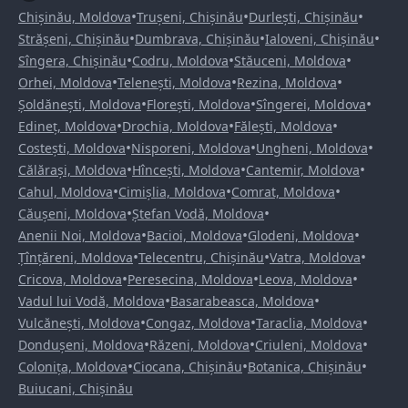
•
•
•
Chișinău, Moldova
Trușeni, Chișinău
Durlești, Chișinău
•
•
•
Strășeni, Chișinău
Dumbrava, Chișinău
Ialoveni, Chișinău
•
•
•
Sîngera, Chișinău
Codru, Moldova
Stăuceni, Moldova
•
•
•
Orhei, Moldova
Telenești, Moldova
Rezina, Moldova
•
•
•
Șoldănești, Moldova
Florești, Moldova
Sîngerei, Moldova
•
•
•
Edineț, Moldova
Drochia, Moldova
Fălești, Moldova
•
•
•
Costești, Moldova
Nisporeni, Moldova
Ungheni, Moldova
•
•
•
Călărași, Moldova
Hîncești, Moldova
Cantemir, Moldova
•
•
•
Cahul, Moldova
Cimișlia, Moldova
Comrat, Moldova
•
•
Căușeni, Moldova
Ștefan Vodă, Moldova
•
•
•
Anenii Noi, Moldova
Bacioi, Moldova
Glodeni, Moldova
•
•
•
Țînțăreni, Moldova
Telecentru, Chișinău
Vatra, Moldova
•
•
•
Cricova, Moldova
Peresecina, Moldova
Leova, Moldova
•
•
Vadul lui Vodă, Moldova
Basarabeasca, Moldova
•
•
•
Vulcănești, Moldova
Congaz, Moldova
Taraclia, Moldova
•
•
•
Dondușeni, Moldova
Răzeni, Moldova
Criuleni, Moldova
•
•
•
Colonița, Moldova
Ciocana, Chișinău
Botanica, Chișinău
Buiucani, Chișinău