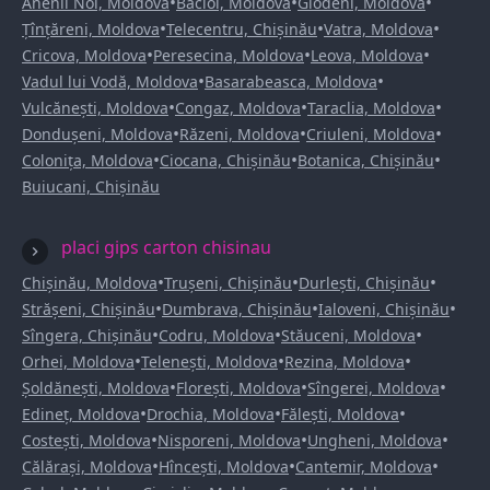
•
•
•
Anenii Noi, Moldova
Bacioi, Moldova
Glodeni, Moldova
•
•
•
Țînțăreni, Moldova
Telecentru, Chișinău
Vatra, Moldova
•
•
•
Cricova, Moldova
Peresecina, Moldova
Leova, Moldova
•
•
Vadul lui Vodă, Moldova
Basarabeasca, Moldova
•
•
•
Vulcănești, Moldova
Congaz, Moldova
Taraclia, Moldova
•
•
•
Dondușeni, Moldova
Răzeni, Moldova
Criuleni, Moldova
•
•
•
Colonița, Moldova
Ciocana, Chișinău
Botanica, Chișinău
Buiucani, Chișinău
placi gips carton chisinau
•
•
•
Chișinău, Moldova
Trușeni, Chișinău
Durlești, Chișinău
•
•
•
Strășeni, Chișinău
Dumbrava, Chișinău
Ialoveni, Chișinău
•
•
•
Sîngera, Chișinău
Codru, Moldova
Stăuceni, Moldova
•
•
•
Orhei, Moldova
Telenești, Moldova
Rezina, Moldova
•
•
•
Șoldănești, Moldova
Florești, Moldova
Sîngerei, Moldova
•
•
•
Edineț, Moldova
Drochia, Moldova
Fălești, Moldova
•
•
•
Costești, Moldova
Nisporeni, Moldova
Ungheni, Moldova
•
•
•
Călărași, Moldova
Hîncești, Moldova
Cantemir, Moldova