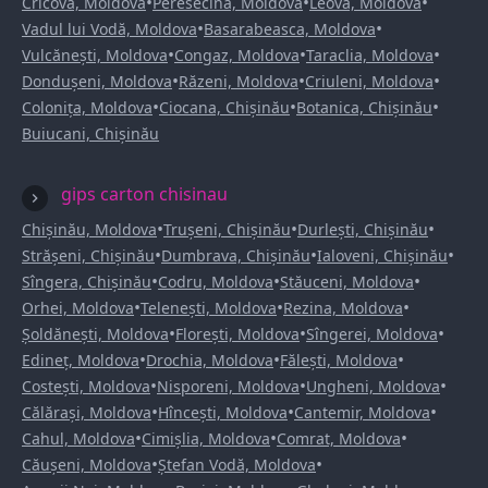
•
•
•
Cricova, Moldova
Peresecina, Moldova
Leova, Moldova
•
•
Vadul lui Vodă, Moldova
Basarabeasca, Moldova
•
•
•
Vulcănești, Moldova
Congaz, Moldova
Taraclia, Moldova
•
•
•
Dondușeni, Moldova
Răzeni, Moldova
Criuleni, Moldova
•
•
•
Colonița, Moldova
Ciocana, Chișinău
Botanica, Chișinău
Buiucani, Chișinău
gips carton chisinau
•
•
•
Chișinău, Moldova
Trușeni, Chișinău
Durlești, Chișinău
•
•
•
Strășeni, Chișinău
Dumbrava, Chișinău
Ialoveni, Chișinău
•
•
•
Sîngera, Chișinău
Codru, Moldova
Stăuceni, Moldova
•
•
•
Orhei, Moldova
Telenești, Moldova
Rezina, Moldova
•
•
•
Șoldănești, Moldova
Florești, Moldova
Sîngerei, Moldova
•
•
•
Edineț, Moldova
Drochia, Moldova
Fălești, Moldova
•
•
•
Costești, Moldova
Nisporeni, Moldova
Ungheni, Moldova
•
•
•
Călărași, Moldova
Hîncești, Moldova
Cantemir, Moldova
•
•
•
Cahul, Moldova
Cimișlia, Moldova
Comrat, Moldova
•
•
Căușeni, Moldova
Ștefan Vodă, Moldova