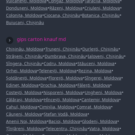
•
•
•
Vulcănești, Moldova
Congaz, Moldova
Taraclia, Moldova
•
•
•
Dondușeni, Moldova
Răzeni, Moldova
Criuleni, Moldova
•
•
•
Colonița, Moldova
Ciocana, Chișinău
Botanica, Chișinău
Buiucani, Chișinău
gips carton knauf md
•
•
•
Chișinău, Moldova
Trușeni, Chișinău
Durlești, Chișinău
•
•
•
Strășeni, Chișinău
Dumbrava, Chișinău
Ialoveni, Chișinău
•
•
•
Sîngera, Chișinău
Codru, Moldova
Stăuceni, Moldova
•
•
•
Orhei, Moldova
Telenești, Moldova
Rezina, Moldova
•
•
•
Șoldănești, Moldova
Florești, Moldova
Sîngerei, Moldova
•
•
•
Edineț, Moldova
Drochia, Moldova
Fălești, Moldova
•
•
•
Costești, Moldova
Nisporeni, Moldova
Ungheni, Moldova
•
•
•
Călărași, Moldova
Hîncești, Moldova
Cantemir, Moldova
•
•
•
Cahul, Moldova
Cimișlia, Moldova
Comrat, Moldova
•
•
Căușeni, Moldova
Ștefan Vodă, Moldova
•
•
•
Anenii Noi, Moldova
Bacioi, Moldova
Glodeni, Moldova
•
•
•
Țînțăreni, Moldova
Telecentru, Chișinău
Vatra, Moldova