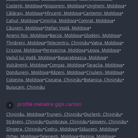
•
•
•
Costești, Moldova
Nisporeni, Moldova
Ungheni, Moldova
•
•
•
Călărași, Moldova
Hîncești, Moldova
Cantemir, Moldova
•
•
•
Cahul, Moldova
Cimișlia, Moldova
Comrat, Moldova
•
•
Căușeni, Moldova
Ștefan Vodă, Moldova
•
•
•
Anenii Noi, Moldova
Bacioi, Moldova
Glodeni, Moldova
•
•
•
Țînțăreni, Moldova
Telecentru, Chișinău
Vatra, Moldova
•
•
•
Cricova, Moldova
Peresecina, Moldova
Leova, Moldova
•
•
Vadul lui Vodă, Moldova
Basarabeasca, Moldova
•
•
•
Vulcănești, Moldova
Congaz, Moldova
Taraclia, Moldova
•
•
•
Dondușeni, Moldova
Răzeni, Moldova
Criuleni, Moldova
•
•
•
Colonița, Moldova
Ciocana, Chișinău
Botanica, Chișinău
Buiucani, Chișinău
profile metalice gips carton
•
•
•
Chișinău, Moldova
Trușeni, Chișinău
Durlești, Chișinău
•
•
•
Strășeni, Chișinău
Dumbrava, Chișinău
Ialoveni, Chișinău
•
•
•
Sîngera, Chișinău
Codru, Moldova
Stăuceni, Moldova
•
•
•
Orhei, Moldova
Telenești, Moldova
Rezina, Moldova