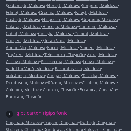
•
•
•
Șoldănești, Moldova
Florești, Moldova
Sîngerei, Moldova
•
•
•
Edineț, Moldova
Drochia, Moldova
Fălești, Moldova
•
•
•
Costești, Moldova
Nisporeni, Moldova
Ungheni, Moldova
•
•
•
Călărași, Moldova
Hîncești, Moldova
Cantemir, Moldova
•
•
•
Cahul, Moldova
Cimișlia, Moldova
Comrat, Moldova
•
•
Căușeni, Moldova
Ștefan Vodă, Moldova
•
•
•
Anenii Noi, Moldova
Bacioi, Moldova
Glodeni, Moldova
•
•
•
Țînțăreni, Moldova
Telecentru, Chișinău
Vatra, Moldova
•
•
•
Cricova, Moldova
Peresecina, Moldova
Leova, Moldova
•
•
Vadul lui Vodă, Moldova
Basarabeasca, Moldova
•
•
•
Vulcănești, Moldova
Congaz, Moldova
Taraclia, Moldova
•
•
•
Dondușeni, Moldova
Răzeni, Moldova
Criuleni, Moldova
•
•
•
Colonița, Moldova
Ciocana, Chișinău
Botanica, Chișinău
Buiucani, Chișinău
gips carton rigips fonic
•
•
•
Chișinău, Moldova
Trușeni, Chișinău
Durlești, Chișinău
•
•
•
Strășeni, Chișinău
Dumbrava, Chișinău
Ialoveni, Chișinău