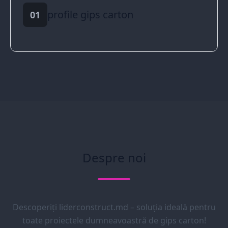
profile gips carton
01
Despre noi
Descoperiți liderconstruct.md – soluția ideală pentru
toate proiectele dumneavoastră de gips carton!