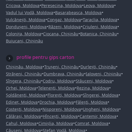
•
•
•
Cricova, Moldova
Peresecina, Moldova
Leova, Moldova
•
•
Vadul lui Vodă, Moldova
Basarabeasca, Moldova
•
•
•
Vulcănești, Moldova
Congaz, Moldova
Taraclia, Moldova
•
•
•
Dondușeni, Moldova
Răzeni, Moldova
Criuleni, Moldova
•
•
•
Colonița, Moldova
Ciocana, Chișinău
Botanica, Chișinău
Buiucani, Chișinău
profile pentru gips carton
•
•
•
Chișinău, Moldova
Trușeni, Chișinău
Durlești, Chișinău
•
•
•
Strășeni, Chișinău
Dumbrava, Chișinău
Ialoveni, Chișinău
•
•
•
Sîngera, Chișinău
Codru, Moldova
Stăuceni, Moldova
•
•
•
Orhei, Moldova
Telenești, Moldova
Rezina, Moldova
•
•
•
Șoldănești, Moldova
Florești, Moldova
Sîngerei, Moldova
•
•
•
Edineț, Moldova
Drochia, Moldova
Fălești, Moldova
•
•
•
Costești, Moldova
Nisporeni, Moldova
Ungheni, Moldova
•
•
•
Călărași, Moldova
Hîncești, Moldova
Cantemir, Moldova
•
•
•
Cahul, Moldova
Cimișlia, Moldova
Comrat, Moldova
•
•
Căușeni, Moldova
Ștefan Vodă, Moldova