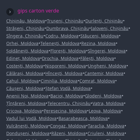
gips carton verde
•
•
•
Chișinău, Moldova
Trușeni, Chișinău
Durlești, Chișinău
•
•
•
Strășeni, Chișinău
Dumbrava, Chișinău
Ialoveni, Chișinău
•
•
•
Sîngera, Chișinău
Codru, Moldova
Stăuceni, Moldova
•
•
•
Orhei, Moldova
Telenești, Moldova
Rezina, Moldova
•
•
•
Șoldănești, Moldova
Florești, Moldova
Sîngerei, Moldova
•
•
•
Edineț, Moldova
Drochia, Moldova
Fălești, Moldova
•
•
•
Costești, Moldova
Nisporeni, Moldova
Ungheni, Moldova
•
•
•
Călărași, Moldova
Hîncești, Moldova
Cantemir, Moldova
•
•
•
Cahul, Moldova
Cimișlia, Moldova
Comrat, Moldova
•
•
Căușeni, Moldova
Ștefan Vodă, Moldova
•
•
•
Anenii Noi, Moldova
Bacioi, Moldova
Glodeni, Moldova
•
•
•
Țînțăreni, Moldova
Telecentru, Chișinău
Vatra, Moldova
•
•
•
Cricova, Moldova
Peresecina, Moldova
Leova, Moldova
•
•
Vadul lui Vodă, Moldova
Basarabeasca, Moldova
•
•
•
Vulcănești, Moldova
Congaz, Moldova
Taraclia, Moldova
•
•
•
Dondușeni, Moldova
Răzeni, Moldova
Criuleni, Moldova