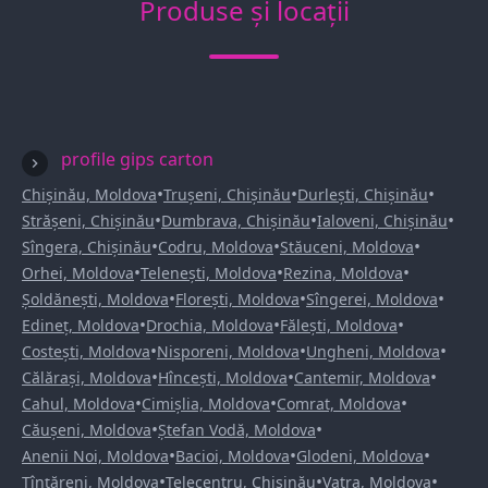
Produse și locații
profile gips carton
•
•
•
Chișinău, Moldova
Trușeni, Chișinău
Durlești, Chișinău
•
•
•
Strășeni, Chișinău
Dumbrava, Chișinău
Ialoveni, Chișinău
•
•
•
Sîngera, Chișinău
Codru, Moldova
Stăuceni, Moldova
•
•
•
Orhei, Moldova
Telenești, Moldova
Rezina, Moldova
•
•
•
Șoldănești, Moldova
Florești, Moldova
Sîngerei, Moldova
•
•
•
Edineț, Moldova
Drochia, Moldova
Fălești, Moldova
•
•
•
Costești, Moldova
Nisporeni, Moldova
Ungheni, Moldova
•
•
•
Călărași, Moldova
Hîncești, Moldova
Cantemir, Moldova
•
•
•
Cahul, Moldova
Cimișlia, Moldova
Comrat, Moldova
•
•
Căușeni, Moldova
Ștefan Vodă, Moldova
•
•
•
Anenii Noi, Moldova
Bacioi, Moldova
Glodeni, Moldova
•
•
•
Țînțăreni, Moldova
Telecentru, Chișinău
Vatra, Moldova