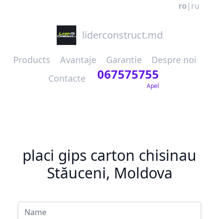
ro
|
ru
liderconstruct.md
Products
Avantaje
Garantie
Despre noi
067575755
Contacte
Apel
placi gips carton chisinau
Stăuceni, Moldova