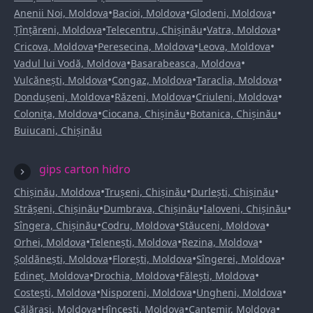
•
•
•
Anenii Noi, Moldova
Bacioi, Moldova
Glodeni, Moldova
•
•
•
Țînțăreni, Moldova
Telecentru, Chișinău
Vatra, Moldova
•
•
•
Cricova, Moldova
Peresecina, Moldova
Leova, Moldova
•
•
Vadul lui Vodă, Moldova
Basarabeasca, Moldova
•
•
•
Vulcănești, Moldova
Congaz, Moldova
Taraclia, Moldova
•
•
•
Dondușeni, Moldova
Răzeni, Moldova
Criuleni, Moldova
•
•
•
Colonița, Moldova
Ciocana, Chișinău
Botanica, Chișinău
Buiucani, Chișinău
gips carton hidro
•
•
•
Chișinău, Moldova
Trușeni, Chișinău
Durlești, Chișinău
•
•
•
Strășeni, Chișinău
Dumbrava, Chișinău
Ialoveni, Chișinău
•
•
•
Sîngera, Chișinău
Codru, Moldova
Stăuceni, Moldova
•
•
•
Orhei, Moldova
Telenești, Moldova
Rezina, Moldova
•
•
•
Șoldănești, Moldova
Florești, Moldova
Sîngerei, Moldova
•
•
•
Edineț, Moldova
Drochia, Moldova
Fălești, Moldova
•
•
•
Costești, Moldova
Nisporeni, Moldova
Ungheni, Moldova
•
•
•
Călărași, Moldova
Hîncești, Moldova
Cantemir, Moldova