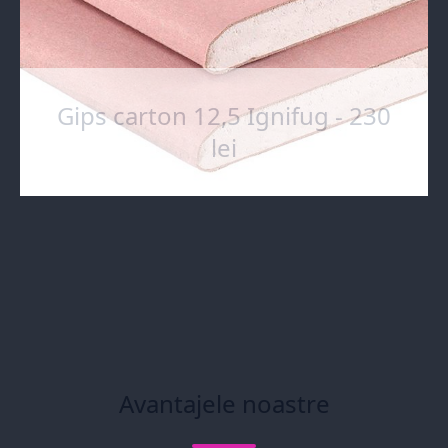
Gips carton 12,5 Ignifug - 230
lei
Avantajele noastre