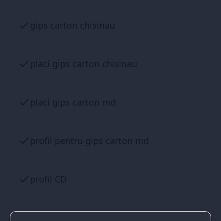
gips carton chisinau
placi gips carton chisinau
placi gips carton md
profil pentru gips carton md
profil CD