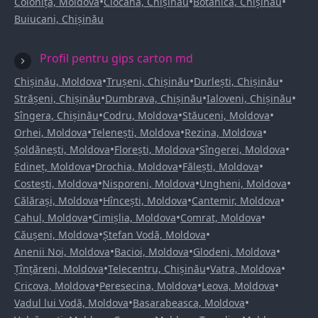
•
•
•
Colonița, Moldova
Ciocana, Chișinău
Botanica, Chișinău
Buiucani, Chișinău
Profil pentru gips carton md
•
•
•
Chișinău, Moldova
Trușeni, Chișinău
Durlești, Chișinău
•
•
•
Strășeni, Chișinău
Dumbrava, Chișinău
Ialoveni, Chișinău
•
•
•
Sîngera, Chișinău
Codru, Moldova
Stăuceni, Moldova
•
•
•
Orhei, Moldova
Telenești, Moldova
Rezina, Moldova
•
•
•
Șoldănești, Moldova
Florești, Moldova
Sîngerei, Moldova
•
•
•
Edineț, Moldova
Drochia, Moldova
Fălești, Moldova
•
•
•
Costești, Moldova
Nisporeni, Moldova
Ungheni, Moldova
•
•
•
Călărași, Moldova
Hîncești, Moldova
Cantemir, Moldova
•
•
•
Cahul, Moldova
Cimișlia, Moldova
Comrat, Moldova
•
•
Căușeni, Moldova
Ștefan Vodă, Moldova
•
•
•
Anenii Noi, Moldova
Bacioi, Moldova
Glodeni, Moldova
•
•
•
Țînțăreni, Moldova
Telecentru, Chișinău
Vatra, Moldova
•
•
•
Cricova, Moldova
Peresecina, Moldova
Leova, Moldova
•
•
Vadul lui Vodă, Moldova
Basarabeasca, Moldova