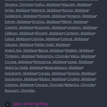
•
•
•
Sîngera, Chișinău
Codru, Moldova
Stăuceni, Moldova
•
•
•
Orhei, Moldova
Telenești, Moldova
Rezina, Moldova
•
•
•
Șoldănești, Moldova
Florești, Moldova
Sîngerei, Moldova
•
•
•
Edineț, Moldova
Drochia, Moldova
Fălești, Moldova
•
•
•
Costești, Moldova
Nisporeni, Moldova
Ungheni, Moldova
•
•
•
Călărași, Moldova
Hîncești, Moldova
Cantemir, Moldova
•
•
•
Cahul, Moldova
Cimișlia, Moldova
Comrat, Moldova
•
•
Căușeni, Moldova
Ștefan Vodă, Moldova
•
•
•
Anenii Noi, Moldova
Bacioi, Moldova
Glodeni, Moldova
•
•
•
Țînțăreni, Moldova
Telecentru, Chișinău
Vatra, Moldova
•
•
•
Cricova, Moldova
Peresecina, Moldova
Leova, Moldova
•
•
Vadul lui Vodă, Moldova
Basarabeasca, Moldova
•
•
•
Vulcănești, Moldova
Congaz, Moldova
Taraclia, Moldova
•
•
•
Dondușeni, Moldova
Răzeni, Moldova
Criuleni, Moldova
•
•
•
Colonița, Moldova
Ciocana, Chișinău
Botanica, Chișinău
Buiucani, Chișinău
gips carton ignifug