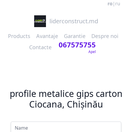
ro
|
ru
liderconstruct.md
Products
Avantaje
Garantie
Despre noi
067575755
Contacte
Apel
profile metalice gips carton
Ciocana, Chișinău