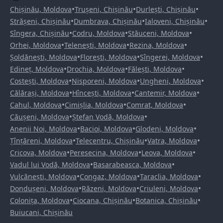
•
•
•
Chișinău, Moldova
Trușeni, Chișinău
Durlești, Chișinău
•
•
•
Strășeni, Chișinău
Dumbrava, Chișinău
Ialoveni, Chișinău
•
•
•
Sîngera, Chișinău
Codru, Moldova
Stăuceni, Moldova
•
•
•
Orhei, Moldova
Telenești, Moldova
Rezina, Moldova
•
•
•
Șoldănești, Moldova
Florești, Moldova
Sîngerei, Moldova
•
•
•
Edineț, Moldova
Drochia, Moldova
Fălești, Moldova
•
•
•
Costești, Moldova
Nisporeni, Moldova
Ungheni, Moldova
•
•
•
Călărași, Moldova
Hîncești, Moldova
Cantemir, Moldova
•
•
•
Cahul, Moldova
Cimișlia, Moldova
Comrat, Moldova
•
•
Căușeni, Moldova
Ștefan Vodă, Moldova
•
•
•
Anenii Noi, Moldova
Bacioi, Moldova
Glodeni, Moldova
•
•
•
Țînțăreni, Moldova
Telecentru, Chișinău
Vatra, Moldova
•
•
•
Cricova, Moldova
Peresecina, Moldova
Leova, Moldova
•
•
Vadul lui Vodă, Moldova
Basarabeasca, Moldova
•
•
•
Vulcănești, Moldova
Congaz, Moldova
Taraclia, Moldova
•
•
•
Dondușeni, Moldova
Răzeni, Moldova
Criuleni, Moldova
•
•
•
Colonița, Moldova
Ciocana, Chișinău
Botanica, Chișinău
Buiucani, Chișinău