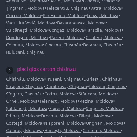
•
•
•
Anenii Noi, Moldova
Bacioi, Moldova
Glodeni, Moldova
•
•
•
Țînțăreni, Moldova
Telecentru, Chișinău
Vatra, Moldova
•
•
•
Cricova, Moldova
Peresecina, Moldova
Leova, Moldova
•
•
Vadul lui Vodă, Moldova
Basarabeasca, Moldova
•
•
•
Vulcănești, Moldova
Congaz, Moldova
Taraclia, Moldova
•
•
•
Dondușeni, Moldova
Răzeni, Moldova
Criuleni, Moldova
•
•
•
Colonița, Moldova
Ciocana, Chișinău
Botanica, Chișinău
Buiucani, Chișinău
placi gips carton chisinau
•
•
•
Chișinău, Moldova
Trușeni, Chișinău
Durlești, Chișinău
•
•
•
Strășeni, Chișinău
Dumbrava, Chișinău
Ialoveni, Chișinău
•
•
•
Sîngera, Chișinău
Codru, Moldova
Stăuceni, Moldova
•
•
•
Orhei, Moldova
Telenești, Moldova
Rezina, Moldova
•
•
•
Șoldănești, Moldova
Florești, Moldova
Sîngerei, Moldova
•
•
•
Edineț, Moldova
Drochia, Moldova
Fălești, Moldova
•
•
•
Costești, Moldova
Nisporeni, Moldova
Ungheni, Moldova
•
•
•
Călărași, Moldova
Hîncești, Moldova
Cantemir, Moldova