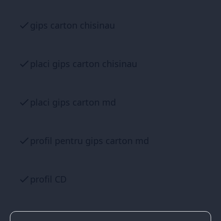
gips carton chisinau
placi gips carton chisinau
placi gips carton md
profil pentru gips carton md
profil CD