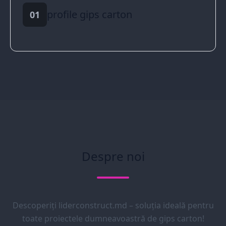
profile gips carton
01
Despre noi
Descoperiți liderconstruct.md – soluția ideală pentru
toate proiectele dumneavoastră de gips carton!