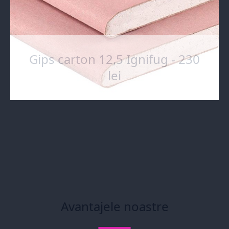
Gips carton 12,5 Ignifug - 230
lei
Avantajele noastre