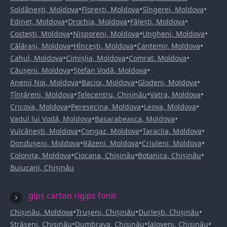
•
•
•
Șoldănești, Moldova
Florești, Moldova
Sîngerei, Moldova
•
•
•
Edineț, Moldova
Drochia, Moldova
Fălești, Moldova
•
•
•
Costești, Moldova
Nisporeni, Moldova
Ungheni, Moldova
•
•
•
Călărași, Moldova
Hîncești, Moldova
Cantemir, Moldova
•
•
•
Cahul, Moldova
Cimișlia, Moldova
Comrat, Moldova
•
•
Căușeni, Moldova
Ștefan Vodă, Moldova
•
•
•
Anenii Noi, Moldova
Bacioi, Moldova
Glodeni, Moldova
•
•
•
Țînțăreni, Moldova
Telecentru, Chișinău
Vatra, Moldova
•
•
•
Cricova, Moldova
Peresecina, Moldova
Leova, Moldova
•
•
Vadul lui Vodă, Moldova
Basarabeasca, Moldova
•
•
•
Vulcănești, Moldova
Congaz, Moldova
Taraclia, Moldova
•
•
•
Dondușeni, Moldova
Răzeni, Moldova
Criuleni, Moldova
•
•
•
Colonița, Moldova
Ciocana, Chișinău
Botanica, Chișinău
Buiucani, Chișinău
gips carton rigips fonic
•
•
•
Chișinău, Moldova
Trușeni, Chișinău
Durlești, Chișinău
•
•
•
Strășeni, Chișinău
Dumbrava, Chișinău
Ialoveni, Chișinău