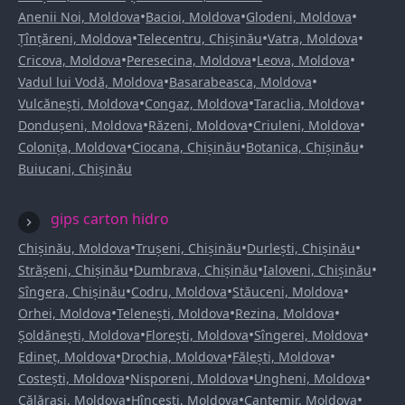
•
•
•
Anenii Noi, Moldova
Bacioi, Moldova
Glodeni, Moldova
•
•
•
Țînțăreni, Moldova
Telecentru, Chișinău
Vatra, Moldova
•
•
•
Cricova, Moldova
Peresecina, Moldova
Leova, Moldova
•
•
Vadul lui Vodă, Moldova
Basarabeasca, Moldova
•
•
•
Vulcănești, Moldova
Congaz, Moldova
Taraclia, Moldova
•
•
•
Dondușeni, Moldova
Răzeni, Moldova
Criuleni, Moldova
•
•
•
Colonița, Moldova
Ciocana, Chișinău
Botanica, Chișinău
Buiucani, Chișinău
gips carton hidro
•
•
•
Chișinău, Moldova
Trușeni, Chișinău
Durlești, Chișinău
•
•
•
Strășeni, Chișinău
Dumbrava, Chișinău
Ialoveni, Chișinău
•
•
•
Sîngera, Chișinău
Codru, Moldova
Stăuceni, Moldova
•
•
•
Orhei, Moldova
Telenești, Moldova
Rezina, Moldova
•
•
•
Șoldănești, Moldova
Florești, Moldova
Sîngerei, Moldova
•
•
•
Edineț, Moldova
Drochia, Moldova
Fălești, Moldova
•
•
•
Costești, Moldova
Nisporeni, Moldova
Ungheni, Moldova
•
•
•
Călărași, Moldova
Hîncești, Moldova
Cantemir, Moldova