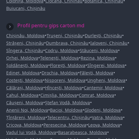
•
•
•
Colonița, Moldova
Ciocana, Chișinău
Botanica, Chișinău
Buiucani, Chișinău
Profil pentru gips carton md
•
•
•
Chișinău, Moldova
Trușeni, Chișinău
Durlești, Chișinău
•
•
•
Strășeni, Chișinău
Dumbrava, Chișinău
Ialoveni, Chișinău
•
•
•
Sîngera, Chișinău
Codru, Moldova
Stăuceni, Moldova
•
•
•
Orhei, Moldova
Telenești, Moldova
Rezina, Moldova
•
•
•
Șoldănești, Moldova
Florești, Moldova
Sîngerei, Moldova
•
•
•
Edineț, Moldova
Drochia, Moldova
Fălești, Moldova
•
•
•
Costești, Moldova
Nisporeni, Moldova
Ungheni, Moldova
•
•
•
Călărași, Moldova
Hîncești, Moldova
Cantemir, Moldova
•
•
•
Cahul, Moldova
Cimișlia, Moldova
Comrat, Moldova
•
•
Căușeni, Moldova
Ștefan Vodă, Moldova
•
•
•
Anenii Noi, Moldova
Bacioi, Moldova
Glodeni, Moldova
•
•
•
Țînțăreni, Moldova
Telecentru, Chișinău
Vatra, Moldova
•
•
•
Cricova, Moldova
Peresecina, Moldova
Leova, Moldova
•
•
Vadul lui Vodă, Moldova
Basarabeasca, Moldova