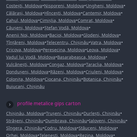
•
•
•
Costești, Moldova
Nisporeni, Moldova
Ungheni, Moldova
•
•
•
Călărași, Moldova
Hîncești, Moldova
Cantemir, Moldova
•
•
•
Cahul, Moldova
Cimișlia, Moldova
Comrat, Moldova
•
•
Căușeni, Moldova
Ștefan Vodă, Moldova
•
•
•
Anenii Noi, Moldova
Bacioi, Moldova
Glodeni, Moldova
•
•
•
Țînțăreni, Moldova
Telecentru, Chișinău
Vatra, Moldova
•
•
•
Cricova, Moldova
Peresecina, Moldova
Leova, Moldova
•
•
Vadul lui Vodă, Moldova
Basarabeasca, Moldova
•
•
•
Vulcănești, Moldova
Congaz, Moldova
Taraclia, Moldova
•
•
•
Dondușeni, Moldova
Răzeni, Moldova
Criuleni, Moldova
•
•
•
Colonița, Moldova
Ciocana, Chișinău
Botanica, Chișinău
Buiucani, Chișinău
profile metalice gips carton
•
•
•
Chișinău, Moldova
Trușeni, Chișinău
Durlești, Chișinău
•
•
•
Strășeni, Chișinău
Dumbrava, Chișinău
Ialoveni, Chișinău
•
•
•
Sîngera, Chișinău
Codru, Moldova
Stăuceni, Moldova
•
•
•
Orhei, Moldova
Telenești, Moldova
Rezina, Moldova