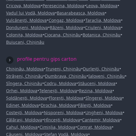
•
•
•
Cricova, Moldova
Peresecina, Moldova
Leova, Moldova
•
•
Vadul lui Vodă, Moldova
Basarabeasca, Moldova
•
•
•
Vulcănești, Moldova
Congaz, Moldova
Taraclia, Moldova
•
•
•
Dondușeni, Moldova
Răzeni, Moldova
Criuleni, Moldova
•
•
•
Colonița, Moldova
Ciocana, Chișinău
Botanica, Chișinău
Buiucani, Chișinău
profile pentru gips carton
•
•
•
Chișinău, Moldova
Trușeni, Chișinău
Durlești, Chișinău
•
•
•
Strășeni, Chișinău
Dumbrava, Chișinău
Ialoveni, Chișinău
•
•
•
Sîngera, Chișinău
Codru, Moldova
Stăuceni, Moldova
•
•
•
Orhei, Moldova
Telenești, Moldova
Rezina, Moldova
•
•
•
Șoldănești, Moldova
Florești, Moldova
Sîngerei, Moldova
•
•
•
Edineț, Moldova
Drochia, Moldova
Fălești, Moldova
•
•
•
Costești, Moldova
Nisporeni, Moldova
Ungheni, Moldova
•
•
•
Călărași, Moldova
Hîncești, Moldova
Cantemir, Moldova
•
•
•
Cahul, Moldova
Cimișlia, Moldova
Comrat, Moldova
•
•
Căușeni, Moldova
Ștefan Vodă, Moldova