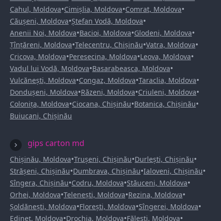
•
•
•
Cahul, Moldova
Cimișlia, Moldova
Comrat, Moldova
•
•
Căușeni, Moldova
Ștefan Vodă, Moldova
•
•
•
Anenii Noi, Moldova
Bacioi, Moldova
Glodeni, Moldova
•
•
•
Țînțăreni, Moldova
Telecentru, Chișinău
Vatra, Moldova
•
•
•
Cricova, Moldova
Peresecina, Moldova
Leova, Moldova
•
•
Vadul lui Vodă, Moldova
Basarabeasca, Moldova
•
•
•
Vulcănești, Moldova
Congaz, Moldova
Taraclia, Moldova
•
•
•
Dondușeni, Moldova
Răzeni, Moldova
Criuleni, Moldova
•
•
•
Colonița, Moldova
Ciocana, Chișinău
Botanica, Chișinău
Buiucani, Chișinău
gips carton md
•
•
•
Chișinău, Moldova
Trușeni, Chișinău
Durlești, Chișinău
•
•
•
Strășeni, Chișinău
Dumbrava, Chișinău
Ialoveni, Chișinău
•
•
•
Sîngera, Chișinău
Codru, Moldova
Stăuceni, Moldova
•
•
•
Orhei, Moldova
Telenești, Moldova
Rezina, Moldova
•
•
•
Șoldănești, Moldova
Florești, Moldova
Sîngerei, Moldova
•
•
•
Edineț, Moldova
Drochia, Moldova
Fălești, Moldova