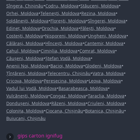
•
•
•
Sîngera, Chișinău
Codru, Moldova
Stăuceni, Moldova
•
•
•
Orhei, Moldova
Telenești, Moldova
Rezina, Moldova
•
•
•
Șoldănești, Moldova
Florești, Moldova
Sîngerei, Moldova
•
•
•
Edineț, Moldova
Drochia, Moldova
Fălești, Moldova
•
•
•
Costești, Moldova
Nisporeni, Moldova
Ungheni, Moldova
•
•
•
Călărași, Moldova
Hîncești, Moldova
Cantemir, Moldova
•
•
•
Cahul, Moldova
Cimișlia, Moldova
Comrat, Moldova
•
•
Căușeni, Moldova
Ștefan Vodă, Moldova
•
•
•
Anenii Noi, Moldova
Bacioi, Moldova
Glodeni, Moldova
•
•
•
Țînțăreni, Moldova
Telecentru, Chișinău
Vatra, Moldova
•
•
•
Cricova, Moldova
Peresecina, Moldova
Leova, Moldova
•
•
Vadul lui Vodă, Moldova
Basarabeasca, Moldova
•
•
•
Vulcănești, Moldova
Congaz, Moldova
Taraclia, Moldova
•
•
•
Dondușeni, Moldova
Răzeni, Moldova
Criuleni, Moldova
•
•
•
Colonița, Moldova
Ciocana, Chișinău
Botanica, Chișinău
Buiucani, Chișinău
gips carton ignifug