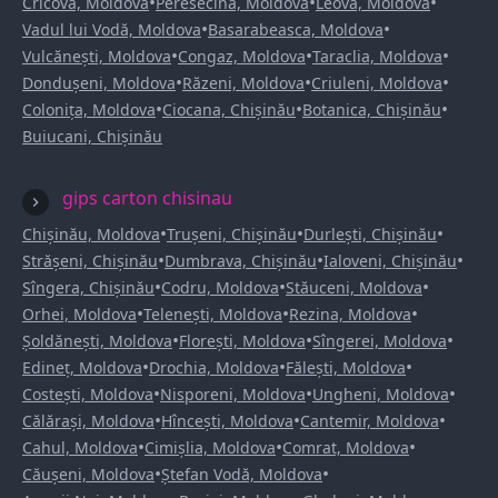
•
•
•
Cricova, Moldova
Peresecina, Moldova
Leova, Moldova
•
•
Vadul lui Vodă, Moldova
Basarabeasca, Moldova
•
•
•
Vulcănești, Moldova
Congaz, Moldova
Taraclia, Moldova
•
•
•
Dondușeni, Moldova
Răzeni, Moldova
Criuleni, Moldova
•
•
•
Colonița, Moldova
Ciocana, Chișinău
Botanica, Chișinău
Buiucani, Chișinău
gips carton chisinau
•
•
•
Chișinău, Moldova
Trușeni, Chișinău
Durlești, Chișinău
•
•
•
Strășeni, Chișinău
Dumbrava, Chișinău
Ialoveni, Chișinău
•
•
•
Sîngera, Chișinău
Codru, Moldova
Stăuceni, Moldova
•
•
•
Orhei, Moldova
Telenești, Moldova
Rezina, Moldova
•
•
•
Șoldănești, Moldova
Florești, Moldova
Sîngerei, Moldova
•
•
•
Edineț, Moldova
Drochia, Moldova
Fălești, Moldova
•
•
•
Costești, Moldova
Nisporeni, Moldova
Ungheni, Moldova
•
•
•
Călărași, Moldova
Hîncești, Moldova
Cantemir, Moldova
•
•
•
Cahul, Moldova
Cimișlia, Moldova
Comrat, Moldova
•
•
Căușeni, Moldova
Ștefan Vodă, Moldova