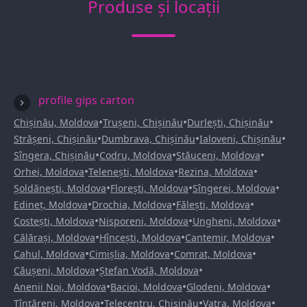
Produse și locații
profile gips carton
•
•
•
Chișinău, Moldova
Trușeni, Chișinău
Durlești, Chișinău
•
•
•
Strășeni, Chișinău
Dumbrava, Chișinău
Ialoveni, Chișinău
•
•
•
Sîngera, Chișinău
Codru, Moldova
Stăuceni, Moldova
•
•
•
Orhei, Moldova
Telenești, Moldova
Rezina, Moldova
•
•
•
Șoldănești, Moldova
Florești, Moldova
Sîngerei, Moldova
•
•
•
Edineț, Moldova
Drochia, Moldova
Fălești, Moldova
•
•
•
Costești, Moldova
Nisporeni, Moldova
Ungheni, Moldova
•
•
•
Călărași, Moldova
Hîncești, Moldova
Cantemir, Moldova
•
•
•
Cahul, Moldova
Cimișlia, Moldova
Comrat, Moldova
•
•
Căușeni, Moldova
Ștefan Vodă, Moldova
•
•
•
Anenii Noi, Moldova
Bacioi, Moldova
Glodeni, Moldova
•
•
•
Țînțăreni, Moldova
Telecentru, Chișinău
Vatra, Moldova