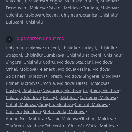
•
•
•
Vulcănești, Moldova
Congaz, Moldova
Taraclia, Moldova
•
•
•
Dondușeni, Moldova
Răzeni, Moldova
Criuleni, Moldova
•
•
•
Colonița, Moldova
Ciocana, Chișinău
Botanica, Chișinău
Buiucani, Chișinău
gips carton knauf md
•
•
•
Chișinău, Moldova
Trușeni, Chișinău
Durlești, Chișinău
•
•
•
Strășeni, Chișinău
Dumbrava, Chișinău
Ialoveni, Chișinău
•
•
•
Sîngera, Chișinău
Codru, Moldova
Stăuceni, Moldova
•
•
•
Orhei, Moldova
Telenești, Moldova
Rezina, Moldova
•
•
•
Șoldănești, Moldova
Florești, Moldova
Sîngerei, Moldova
•
•
•
Edineț, Moldova
Drochia, Moldova
Fălești, Moldova
•
•
•
Costești, Moldova
Nisporeni, Moldova
Ungheni, Moldova
•
•
•
Călărași, Moldova
Hîncești, Moldova
Cantemir, Moldova
•
•
•
Cahul, Moldova
Cimișlia, Moldova
Comrat, Moldova
•
•
Căușeni, Moldova
Ștefan Vodă, Moldova
•
•
•
Anenii Noi, Moldova
Bacioi, Moldova
Glodeni, Moldova
•
•
•
Țînțăreni, Moldova
Telecentru, Chișinău
Vatra, Moldova