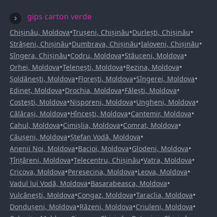
gips carton verde
•
•
•
Chișinău, Moldova
Trușeni, Chișinău
Durlești, Chișinău
•
•
•
Strășeni, Chișinău
Dumbrava, Chișinău
Ialoveni, Chișinău
•
•
•
Sîngera, Chișinău
Codru, Moldova
Stăuceni, Moldova
•
•
•
Orhei, Moldova
Telenești, Moldova
Rezina, Moldova
•
•
•
Șoldănești, Moldova
Florești, Moldova
Sîngerei, Moldova
•
•
•
Edineț, Moldova
Drochia, Moldova
Fălești, Moldova
•
•
•
Costești, Moldova
Nisporeni, Moldova
Ungheni, Moldova
•
•
•
Călărași, Moldova
Hîncești, Moldova
Cantemir, Moldova
•
•
•
Cahul, Moldova
Cimișlia, Moldova
Comrat, Moldova
•
•
Căușeni, Moldova
Ștefan Vodă, Moldova
•
•
•
Anenii Noi, Moldova
Bacioi, Moldova
Glodeni, Moldova
•
•
•
Țînțăreni, Moldova
Telecentru, Chișinău
Vatra, Moldova
•
•
•
Cricova, Moldova
Peresecina, Moldova
Leova, Moldova
•
•
Vadul lui Vodă, Moldova
Basarabeasca, Moldova
•
•
•
Vulcănești, Moldova
Congaz, Moldova
Taraclia, Moldova
•
•
•
Dondușeni, Moldova
Răzeni, Moldova
Criuleni, Moldova