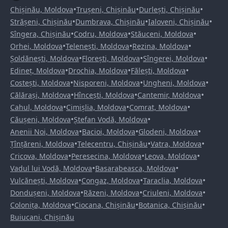
•
•
•
Chișinău, Moldova
Trușeni, Chișinău
Durlești, Chișinău
•
•
•
Strășeni, Chișinău
Dumbrava, Chișinău
Ialoveni, Chișinău
•
•
•
Sîngera, Chișinău
Codru, Moldova
Stăuceni, Moldova
•
•
•
Orhei, Moldova
Telenești, Moldova
Rezina, Moldova
•
•
•
Șoldănești, Moldova
Florești, Moldova
Sîngerei, Moldova
•
•
•
Edineț, Moldova
Drochia, Moldova
Fălești, Moldova
•
•
•
Costești, Moldova
Nisporeni, Moldova
Ungheni, Moldova
•
•
•
Călărași, Moldova
Hîncești, Moldova
Cantemir, Moldova
•
•
•
Cahul, Moldova
Cimișlia, Moldova
Comrat, Moldova
•
•
Căușeni, Moldova
Ștefan Vodă, Moldova
•
•
•
Anenii Noi, Moldova
Bacioi, Moldova
Glodeni, Moldova
•
•
•
Țînțăreni, Moldova
Telecentru, Chișinău
Vatra, Moldova
•
•
•
Cricova, Moldova
Peresecina, Moldova
Leova, Moldova
•
•
Vadul lui Vodă, Moldova
Basarabeasca, Moldova
•
•
•
Vulcănești, Moldova
Congaz, Moldova
Taraclia, Moldova
•
•
•
Dondușeni, Moldova
Răzeni, Moldova
Criuleni, Moldova
•
•
•
Colonița, Moldova
Ciocana, Chișinău
Botanica, Chișinău
Buiucani, Chișinău