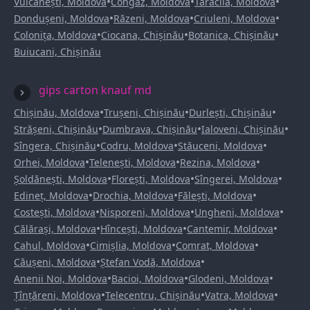
•
•
•
Vulcănești, Moldova
Congaz, Moldova
Taraclia, Moldova
•
•
•
Dondușeni, Moldova
Răzeni, Moldova
Criuleni, Moldova
•
•
•
Colonița, Moldova
Ciocana, Chișinău
Botanica, Chișinău
Buiucani, Chișinău
gips carton knauf md
•
•
•
Chișinău, Moldova
Trușeni, Chișinău
Durlești, Chișinău
•
•
•
Strășeni, Chișinău
Dumbrava, Chișinău
Ialoveni, Chișinău
•
•
•
Sîngera, Chișinău
Codru, Moldova
Stăuceni, Moldova
•
•
•
Orhei, Moldova
Telenești, Moldova
Rezina, Moldova
•
•
•
Șoldănești, Moldova
Florești, Moldova
Sîngerei, Moldova
•
•
•
Edineț, Moldova
Drochia, Moldova
Fălești, Moldova
•
•
•
Costești, Moldova
Nisporeni, Moldova
Ungheni, Moldova
•
•
•
Călărași, Moldova
Hîncești, Moldova
Cantemir, Moldova
•
•
•
Cahul, Moldova
Cimișlia, Moldova
Comrat, Moldova
•
•
Căușeni, Moldova
Ștefan Vodă, Moldova
•
•
•
Anenii Noi, Moldova
Bacioi, Moldova
Glodeni, Moldova
•
•
•
Țînțăreni, Moldova
Telecentru, Chișinău
Vatra, Moldova