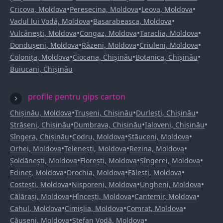
•
•
•
Cricova, Moldova
Peresecina, Moldova
Leova, Moldova
•
•
Vadul lui Vodă, Moldova
Basarabeasca, Moldova
•
•
•
Vulcănești, Moldova
Congaz, Moldova
Taraclia, Moldova
•
•
•
Dondușeni, Moldova
Răzeni, Moldova
Criuleni, Moldova
•
•
•
Colonița, Moldova
Ciocana, Chișinău
Botanica, Chișinău
Buiucani, Chișinău
profile pentru gips carton
•
•
•
Chișinău, Moldova
Trușeni, Chișinău
Durlești, Chișinău
•
•
•
Strășeni, Chișinău
Dumbrava, Chișinău
Ialoveni, Chișinău
•
•
•
Sîngera, Chișinău
Codru, Moldova
Stăuceni, Moldova
•
•
•
Orhei, Moldova
Telenești, Moldova
Rezina, Moldova
•
•
•
Șoldănești, Moldova
Florești, Moldova
Sîngerei, Moldova
•
•
•
Edineț, Moldova
Drochia, Moldova
Fălești, Moldova
•
•
•
Costești, Moldova
Nisporeni, Moldova
Ungheni, Moldova
•
•
•
Călărași, Moldova
Hîncești, Moldova
Cantemir, Moldova
•
•
•
Cahul, Moldova
Cimișlia, Moldova
Comrat, Moldova
•
•
Căușeni, Moldova
Ștefan Vodă, Moldova