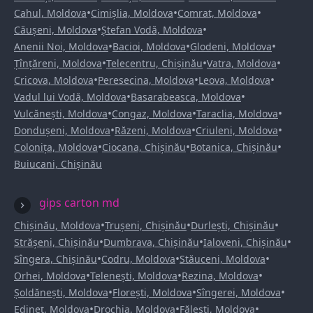
•
•
•
Cahul, Moldova
Cimișlia, Moldova
Comrat, Moldova
•
•
Căușeni, Moldova
Ștefan Vodă, Moldova
•
•
•
Anenii Noi, Moldova
Bacioi, Moldova
Glodeni, Moldova
•
•
•
Țînțăreni, Moldova
Telecentru, Chișinău
Vatra, Moldova
•
•
•
Cricova, Moldova
Peresecina, Moldova
Leova, Moldova
•
•
Vadul lui Vodă, Moldova
Basarabeasca, Moldova
•
•
•
Vulcănești, Moldova
Congaz, Moldova
Taraclia, Moldova
•
•
•
Dondușeni, Moldova
Răzeni, Moldova
Criuleni, Moldova
•
•
•
Colonița, Moldova
Ciocana, Chișinău
Botanica, Chișinău
Buiucani, Chișinău
gips carton md
•
•
•
Chișinău, Moldova
Trușeni, Chișinău
Durlești, Chișinău
•
•
•
Strășeni, Chișinău
Dumbrava, Chișinău
Ialoveni, Chișinău
•
•
•
Sîngera, Chișinău
Codru, Moldova
Stăuceni, Moldova
•
•
•
Orhei, Moldova
Telenești, Moldova
Rezina, Moldova
•
•
•
Șoldănești, Moldova
Florești, Moldova
Sîngerei, Moldova
•
•
•
Edineț, Moldova
Drochia, Moldova
Fălești, Moldova