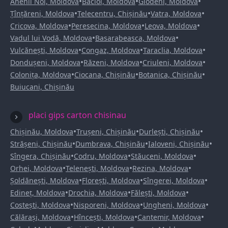
•
•
•
Anenii Noi, Moldova
Bacioi, Moldova
Glodeni, Moldova
•
•
•
Țînțăreni, Moldova
Telecentru, Chișinău
Vatra, Moldova
•
•
•
Cricova, Moldova
Peresecina, Moldova
Leova, Moldova
•
•
Vadul lui Vodă, Moldova
Basarabeasca, Moldova
•
•
•
Vulcănești, Moldova
Congaz, Moldova
Taraclia, Moldova
•
•
•
Dondușeni, Moldova
Răzeni, Moldova
Criuleni, Moldova
•
•
•
Colonița, Moldova
Ciocana, Chișinău
Botanica, Chișinău
Buiucani, Chișinău
placi gips carton chisinau
•
•
•
Chișinău, Moldova
Trușeni, Chișinău
Durlești, Chișinău
•
•
•
Strășeni, Chișinău
Dumbrava, Chișinău
Ialoveni, Chișinău
•
•
•
Sîngera, Chișinău
Codru, Moldova
Stăuceni, Moldova
•
•
•
Orhei, Moldova
Telenești, Moldova
Rezina, Moldova
•
•
•
Șoldănești, Moldova
Florești, Moldova
Sîngerei, Moldova
•
•
•
Edineț, Moldova
Drochia, Moldova
Fălești, Moldova
•
•
•
Costești, Moldova
Nisporeni, Moldova
Ungheni, Moldova
•
•
•
Călărași, Moldova
Hîncești, Moldova
Cantemir, Moldova