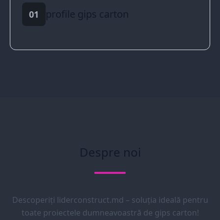
profile gips carton
01
Despre noi
Descoperiți liderconstruct.md – soluția ideală pentru
toate proiectele dumneavoastră de gips carton!