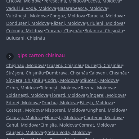
•
•
•
Cricova, Moldova
Peresecina, Moldova
Leova, Moldova
•
•
Vadul lui Vodă, Moldova
Basarabeasca, Moldova
•
•
•
Vulcănești, Moldova
Congaz, Moldova
Taraclia, Moldova
•
•
•
Dondușeni, Moldova
Răzeni, Moldova
Criuleni, Moldova
•
•
•
Colonița, Moldova
Ciocana, Chișinău
Botanica, Chișinău
Buiucani, Chișinău
gips carton chisinau
•
•
•
Chișinău, Moldova
Trușeni, Chișinău
Durlești, Chișinău
•
•
•
Strășeni, Chișinău
Dumbrava, Chișinău
Ialoveni, Chișinău
•
•
•
Sîngera, Chișinău
Codru, Moldova
Stăuceni, Moldova
•
•
•
Orhei, Moldova
Telenești, Moldova
Rezina, Moldova
•
•
•
Șoldănești, Moldova
Florești, Moldova
Sîngerei, Moldova
•
•
•
Edineț, Moldova
Drochia, Moldova
Fălești, Moldova
•
•
•
Costești, Moldova
Nisporeni, Moldova
Ungheni, Moldova
•
•
•
Călărași, Moldova
Hîncești, Moldova
Cantemir, Moldova
•
•
•
Cahul, Moldova
Cimișlia, Moldova
Comrat, Moldova
•
•
Căușeni, Moldova
Ștefan Vodă, Moldova