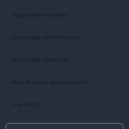
gips carton chisinau
placi gips carton chisinau
placi gips carton md
profil pentru gips carton md
profil CD