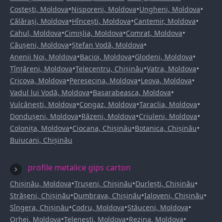
•
•
•
Costești, Moldova
Nisporeni, Moldova
Ungheni, Moldova
•
•
•
Călărași, Moldova
Hîncești, Moldova
Cantemir, Moldova
•
•
•
Cahul, Moldova
Cimișlia, Moldova
Comrat, Moldova
•
•
Căușeni, Moldova
Ștefan Vodă, Moldova
•
•
•
Anenii Noi, Moldova
Bacioi, Moldova
Glodeni, Moldova
•
•
•
Țînțăreni, Moldova
Telecentru, Chișinău
Vatra, Moldova
•
•
•
Cricova, Moldova
Peresecina, Moldova
Leova, Moldova
•
•
Vadul lui Vodă, Moldova
Basarabeasca, Moldova
•
•
•
Vulcănești, Moldova
Congaz, Moldova
Taraclia, Moldova
•
•
•
Dondușeni, Moldova
Răzeni, Moldova
Criuleni, Moldova
•
•
•
Colonița, Moldova
Ciocana, Chișinău
Botanica, Chișinău
Buiucani, Chișinău
profile metalice gips carton
•
•
•
Chișinău, Moldova
Trușeni, Chișinău
Durlești, Chișinău
•
•
•
Strășeni, Chișinău
Dumbrava, Chișinău
Ialoveni, Chișinău
•
•
•
Sîngera, Chișinău
Codru, Moldova
Stăuceni, Moldova
•
•
•
Orhei, Moldova
Telenești, Moldova
Rezina, Moldova