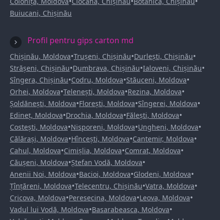
•
•
•
Colonița, Moldova
Ciocana, Chișinău
Botanica, Chișinău
Buiucani, Chișinău
Profil pentru gips carton md
•
•
•
Chișinău, Moldova
Trușeni, Chișinău
Durlești, Chișinău
•
•
•
Strășeni, Chișinău
Dumbrava, Chișinău
Ialoveni, Chișinău
•
•
•
Sîngera, Chișinău
Codru, Moldova
Stăuceni, Moldova
•
•
•
Orhei, Moldova
Telenești, Moldova
Rezina, Moldova
•
•
•
Șoldănești, Moldova
Florești, Moldova
Sîngerei, Moldova
•
•
•
Edineț, Moldova
Drochia, Moldova
Fălești, Moldova
•
•
•
Costești, Moldova
Nisporeni, Moldova
Ungheni, Moldova
•
•
•
Călărași, Moldova
Hîncești, Moldova
Cantemir, Moldova
•
•
•
Cahul, Moldova
Cimișlia, Moldova
Comrat, Moldova
•
•
Căușeni, Moldova
Ștefan Vodă, Moldova
•
•
•
Anenii Noi, Moldova
Bacioi, Moldova
Glodeni, Moldova
•
•
•
Țînțăreni, Moldova
Telecentru, Chișinău
Vatra, Moldova
•
•
•
Cricova, Moldova
Peresecina, Moldova
Leova, Moldova
•
•
Vadul lui Vodă, Moldova
Basarabeasca, Moldova