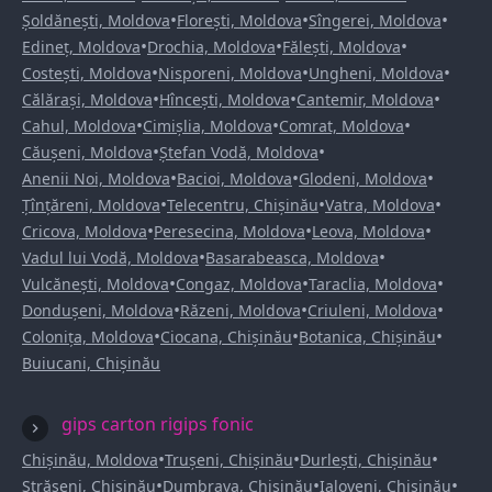
•
•
•
Șoldănești, Moldova
Florești, Moldova
Sîngerei, Moldova
•
•
•
Edineț, Moldova
Drochia, Moldova
Fălești, Moldova
•
•
•
Costești, Moldova
Nisporeni, Moldova
Ungheni, Moldova
•
•
•
Călărași, Moldova
Hîncești, Moldova
Cantemir, Moldova
•
•
•
Cahul, Moldova
Cimișlia, Moldova
Comrat, Moldova
•
•
Căușeni, Moldova
Ștefan Vodă, Moldova
•
•
•
Anenii Noi, Moldova
Bacioi, Moldova
Glodeni, Moldova
•
•
•
Țînțăreni, Moldova
Telecentru, Chișinău
Vatra, Moldova
•
•
•
Cricova, Moldova
Peresecina, Moldova
Leova, Moldova
•
•
Vadul lui Vodă, Moldova
Basarabeasca, Moldova
•
•
•
Vulcănești, Moldova
Congaz, Moldova
Taraclia, Moldova
•
•
•
Dondușeni, Moldova
Răzeni, Moldova
Criuleni, Moldova
•
•
•
Colonița, Moldova
Ciocana, Chișinău
Botanica, Chișinău
Buiucani, Chișinău
gips carton rigips fonic
•
•
•
Chișinău, Moldova
Trușeni, Chișinău
Durlești, Chișinău
•
•
•
Strășeni, Chișinău
Dumbrava, Chișinău
Ialoveni, Chișinău