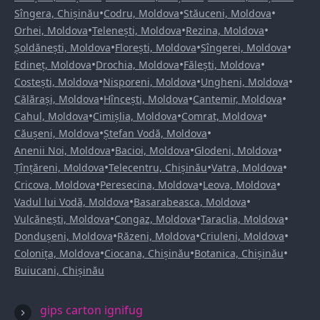
•
•
•
Sîngera, Chișinău
Codru, Moldova
Stăuceni, Moldova
•
•
•
Orhei, Moldova
Telenești, Moldova
Rezina, Moldova
•
•
•
Șoldănești, Moldova
Florești, Moldova
Sîngerei, Moldova
•
•
•
Edineț, Moldova
Drochia, Moldova
Fălești, Moldova
•
•
•
Costești, Moldova
Nisporeni, Moldova
Ungheni, Moldova
•
•
•
Călărași, Moldova
Hîncești, Moldova
Cantemir, Moldova
•
•
•
Cahul, Moldova
Cimișlia, Moldova
Comrat, Moldova
•
•
Căușeni, Moldova
Ștefan Vodă, Moldova
•
•
•
Anenii Noi, Moldova
Bacioi, Moldova
Glodeni, Moldova
•
•
•
Țînțăreni, Moldova
Telecentru, Chișinău
Vatra, Moldova
•
•
•
Cricova, Moldova
Peresecina, Moldova
Leova, Moldova
•
•
Vadul lui Vodă, Moldova
Basarabeasca, Moldova
•
•
•
Vulcănești, Moldova
Congaz, Moldova
Taraclia, Moldova
•
•
•
Dondușeni, Moldova
Răzeni, Moldova
Criuleni, Moldova
•
•
•
Colonița, Moldova
Ciocana, Chișinău
Botanica, Chișinău
Buiucani, Chișinău
gips carton ignifug