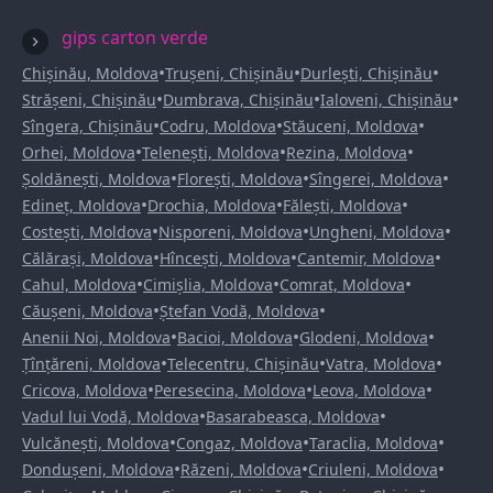
gips carton verde
•
•
•
Chișinău, Moldova
Trușeni, Chișinău
Durlești, Chișinău
•
•
•
Strășeni, Chișinău
Dumbrava, Chișinău
Ialoveni, Chișinău
•
•
•
Sîngera, Chișinău
Codru, Moldova
Stăuceni, Moldova
•
•
•
Orhei, Moldova
Telenești, Moldova
Rezina, Moldova
•
•
•
Șoldănești, Moldova
Florești, Moldova
Sîngerei, Moldova
•
•
•
Edineț, Moldova
Drochia, Moldova
Fălești, Moldova
•
•
•
Costești, Moldova
Nisporeni, Moldova
Ungheni, Moldova
•
•
•
Călărași, Moldova
Hîncești, Moldova
Cantemir, Moldova
•
•
•
Cahul, Moldova
Cimișlia, Moldova
Comrat, Moldova
•
•
Căușeni, Moldova
Ștefan Vodă, Moldova
•
•
•
Anenii Noi, Moldova
Bacioi, Moldova
Glodeni, Moldova
•
•
•
Țînțăreni, Moldova
Telecentru, Chișinău
Vatra, Moldova
•
•
•
Cricova, Moldova
Peresecina, Moldova
Leova, Moldova
•
•
Vadul lui Vodă, Moldova
Basarabeasca, Moldova
•
•
•
Vulcănești, Moldova
Congaz, Moldova
Taraclia, Moldova
•
•
•
Dondușeni, Moldova
Răzeni, Moldova
Criuleni, Moldova