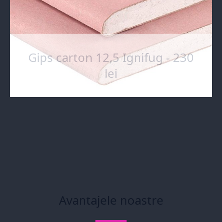
Gips carton 12,5 Ignifug - 230
lei
Avantajele noastre