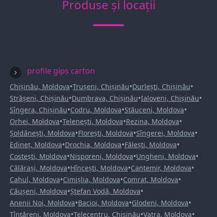
Produse și locații
profile gips carton
•
•
•
Chișinău, Moldova
Trușeni, Chișinău
Durlești, Chișinău
•
•
•
Strășeni, Chișinău
Dumbrava, Chișinău
Ialoveni, Chișinău
•
•
•
Sîngera, Chișinău
Codru, Moldova
Stăuceni, Moldova
•
•
•
Orhei, Moldova
Telenești, Moldova
Rezina, Moldova
•
•
•
Șoldănești, Moldova
Florești, Moldova
Sîngerei, Moldova
•
•
•
Edineț, Moldova
Drochia, Moldova
Fălești, Moldova
•
•
•
Costești, Moldova
Nisporeni, Moldova
Ungheni, Moldova
•
•
•
Călărași, Moldova
Hîncești, Moldova
Cantemir, Moldova
•
•
•
Cahul, Moldova
Cimișlia, Moldova
Comrat, Moldova
•
•
Căușeni, Moldova
Ștefan Vodă, Moldova
•
•
•
Anenii Noi, Moldova
Bacioi, Moldova
Glodeni, Moldova
•
•
•
Țînțăreni, Moldova
Telecentru, Chișinău
Vatra, Moldova