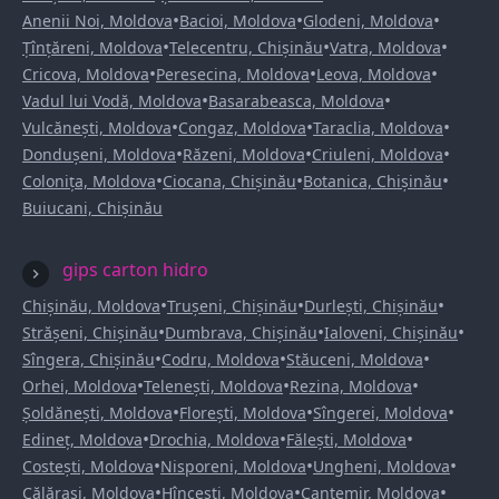
•
•
•
Anenii Noi, Moldova
Bacioi, Moldova
Glodeni, Moldova
•
•
•
Țînțăreni, Moldova
Telecentru, Chișinău
Vatra, Moldova
•
•
•
Cricova, Moldova
Peresecina, Moldova
Leova, Moldova
•
•
Vadul lui Vodă, Moldova
Basarabeasca, Moldova
•
•
•
Vulcănești, Moldova
Congaz, Moldova
Taraclia, Moldova
•
•
•
Dondușeni, Moldova
Răzeni, Moldova
Criuleni, Moldova
•
•
•
Colonița, Moldova
Ciocana, Chișinău
Botanica, Chișinău
Buiucani, Chișinău
gips carton hidro
•
•
•
Chișinău, Moldova
Trușeni, Chișinău
Durlești, Chișinău
•
•
•
Strășeni, Chișinău
Dumbrava, Chișinău
Ialoveni, Chișinău
•
•
•
Sîngera, Chișinău
Codru, Moldova
Stăuceni, Moldova
•
•
•
Orhei, Moldova
Telenești, Moldova
Rezina, Moldova
•
•
•
Șoldănești, Moldova
Florești, Moldova
Sîngerei, Moldova
•
•
•
Edineț, Moldova
Drochia, Moldova
Fălești, Moldova
•
•
•
Costești, Moldova
Nisporeni, Moldova
Ungheni, Moldova
•
•
•
Călărași, Moldova
Hîncești, Moldova
Cantemir, Moldova