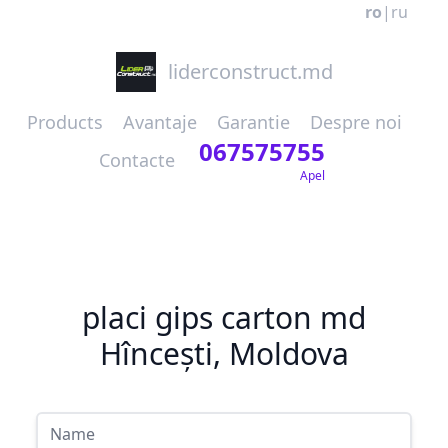
ro
|
ru
liderconstruct.md
Products
Avantaje
Garantie
Despre noi
067575755
Contacte
Apel
placi gips carton md
Hîncești, Moldova