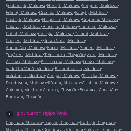
•
•
•
Șoldănești, Moldova
Florești, Moldova
Sîngerei, Moldova
•
•
•
Edineț, Moldova
Drochia, Moldova
Fălești, Moldova
•
•
•
Costești, Moldova
Nisporeni, Moldova
Ungheni, Moldova
•
•
•
Călărași, Moldova
Hîncești, Moldova
Cantemir, Moldova
•
•
•
Cahul, Moldova
Cimișlia, Moldova
Comrat, Moldova
•
•
Căușeni, Moldova
Ștefan Vodă, Moldova
•
•
•
Anenii Noi, Moldova
Bacioi, Moldova
Glodeni, Moldova
•
•
•
Țînțăreni, Moldova
Telecentru, Chișinău
Vatra, Moldova
•
•
•
Cricova, Moldova
Peresecina, Moldova
Leova, Moldova
•
•
Vadul lui Vodă, Moldova
Basarabeasca, Moldova
•
•
•
Vulcănești, Moldova
Congaz, Moldova
Taraclia, Moldova
•
•
•
Dondușeni, Moldova
Răzeni, Moldova
Criuleni, Moldova
•
•
•
Colonița, Moldova
Ciocana, Chișinău
Botanica, Chișinău
Buiucani, Chișinău
gips carton rigips fonic
•
•
•
Chișinău, Moldova
Trușeni, Chișinău
Durlești, Chișinău
•
•
•
Strășeni, Chișinău
Dumbrava, Chișinău
Ialoveni, Chișinău