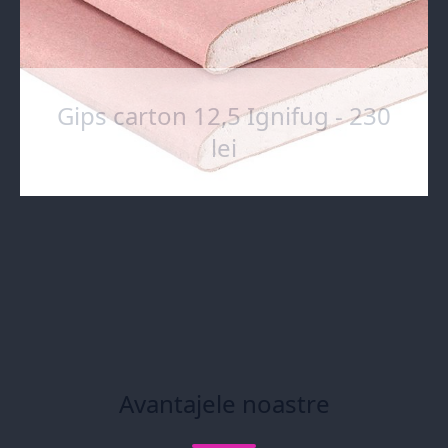
Gips carton 12,5 Ignifug - 230
lei
Avantajele noastre