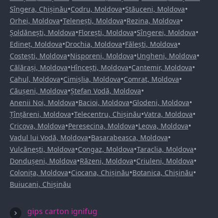
•
•
•
Sîngera, Chișinău
Codru, Moldova
Stăuceni, Moldova
•
•
•
Orhei, Moldova
Telenești, Moldova
Rezina, Moldova
•
•
•
Șoldănești, Moldova
Florești, Moldova
Sîngerei, Moldova
•
•
•
Edineț, Moldova
Drochia, Moldova
Fălești, Moldova
•
•
•
Costești, Moldova
Nisporeni, Moldova
Ungheni, Moldova
•
•
•
Călărași, Moldova
Hîncești, Moldova
Cantemir, Moldova
•
•
•
Cahul, Moldova
Cimișlia, Moldova
Comrat, Moldova
•
•
Căușeni, Moldova
Ștefan Vodă, Moldova
•
•
•
Anenii Noi, Moldova
Bacioi, Moldova
Glodeni, Moldova
•
•
•
Țînțăreni, Moldova
Telecentru, Chișinău
Vatra, Moldova
•
•
•
Cricova, Moldova
Peresecina, Moldova
Leova, Moldova
•
•
Vadul lui Vodă, Moldova
Basarabeasca, Moldova
•
•
•
Vulcănești, Moldova
Congaz, Moldova
Taraclia, Moldova
•
•
•
Dondușeni, Moldova
Răzeni, Moldova
Criuleni, Moldova
•
•
•
Colonița, Moldova
Ciocana, Chișinău
Botanica, Chișinău
Buiucani, Chișinău
gips carton ignifug