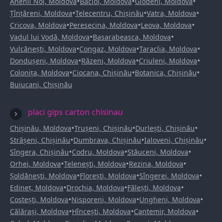
•
•
•
Anenii Noi, Moldova
Bacioi, Moldova
Glodeni, Moldova
•
•
•
Țînțăreni, Moldova
Telecentru, Chișinău
Vatra, Moldova
•
•
•
Cricova, Moldova
Peresecina, Moldova
Leova, Moldova
•
•
Vadul lui Vodă, Moldova
Basarabeasca, Moldova
•
•
•
Vulcănești, Moldova
Congaz, Moldova
Taraclia, Moldova
•
•
•
Dondușeni, Moldova
Răzeni, Moldova
Criuleni, Moldova
•
•
•
Colonița, Moldova
Ciocana, Chișinău
Botanica, Chișinău
Buiucani, Chișinău
placi gips carton chisinau
•
•
•
Chișinău, Moldova
Trușeni, Chișinău
Durlești, Chișinău
•
•
•
Strășeni, Chișinău
Dumbrava, Chișinău
Ialoveni, Chișinău
•
•
•
Sîngera, Chișinău
Codru, Moldova
Stăuceni, Moldova
•
•
•
Orhei, Moldova
Telenești, Moldova
Rezina, Moldova
•
•
•
Șoldănești, Moldova
Florești, Moldova
Sîngerei, Moldova
•
•
•
Edineț, Moldova
Drochia, Moldova
Fălești, Moldova
•
•
•
Costești, Moldova
Nisporeni, Moldova
Ungheni, Moldova
•
•
•
Călărași, Moldova
Hîncești, Moldova
Cantemir, Moldova