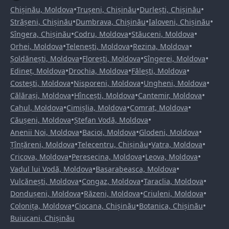
•
•
•
Chișinău, Moldova
Trușeni, Chișinău
Durlești, Chișinău
•
•
•
Strășeni, Chișinău
Dumbrava, Chișinău
Ialoveni, Chișinău
•
•
•
Sîngera, Chișinău
Codru, Moldova
Stăuceni, Moldova
•
•
•
Orhei, Moldova
Telenești, Moldova
Rezina, Moldova
•
•
•
Șoldănești, Moldova
Florești, Moldova
Sîngerei, Moldova
•
•
•
Edineț, Moldova
Drochia, Moldova
Fălești, Moldova
•
•
•
Costești, Moldova
Nisporeni, Moldova
Ungheni, Moldova
•
•
•
Călărași, Moldova
Hîncești, Moldova
Cantemir, Moldova
•
•
•
Cahul, Moldova
Cimișlia, Moldova
Comrat, Moldova
•
•
Căușeni, Moldova
Ștefan Vodă, Moldova
•
•
•
Anenii Noi, Moldova
Bacioi, Moldova
Glodeni, Moldova
•
•
•
Țînțăreni, Moldova
Telecentru, Chișinău
Vatra, Moldova
•
•
•
Cricova, Moldova
Peresecina, Moldova
Leova, Moldova
•
•
Vadul lui Vodă, Moldova
Basarabeasca, Moldova
•
•
•
Vulcănești, Moldova
Congaz, Moldova
Taraclia, Moldova
•
•
•
Dondușeni, Moldova
Răzeni, Moldova
Criuleni, Moldova
•
•
•
Colonița, Moldova
Ciocana, Chișinău
Botanica, Chișinău
Buiucani, Chișinău