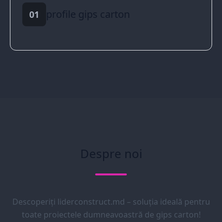
profile gips carton
01
Despre noi
Descoperiți liderconstruct.md – soluția ideală pentru
toate proiectele dumneavoastră de gips carton!