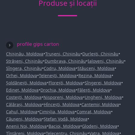
Produse și locații
profile gips carton
•
•
•
Chișinău, Moldova
Trușeni, Chișinău
Durlești, Chișinău
•
•
•
Strășeni, Chișinău
Dumbrava, Chișinău
Ialoveni, Chișinău
•
•
•
Sîngera, Chișinău
Codru, Moldova
Stăuceni, Moldova
•
•
•
Orhei, Moldova
Telenești, Moldova
Rezina, Moldova
•
•
•
Șoldănești, Moldova
Florești, Moldova
Sîngerei, Moldova
•
•
•
Edineț, Moldova
Drochia, Moldova
Fălești, Moldova
•
•
•
Costești, Moldova
Nisporeni, Moldova
Ungheni, Moldova
•
•
•
Călărași, Moldova
Hîncești, Moldova
Cantemir, Moldova
•
•
•
Cahul, Moldova
Cimișlia, Moldova
Comrat, Moldova
•
•
Căușeni, Moldova
Ștefan Vodă, Moldova
•
•
•
Anenii Noi, Moldova
Bacioi, Moldova
Glodeni, Moldova
•
•
•
Țînțăreni, Moldova
Telecentru, Chișinău
Vatra, Moldova