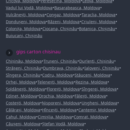
•
•
•
Cricova, Moldova
Peresecina, Moldova
Leova, Moldova
•
•
Vadul lui Vodă, Moldova
Basarabeasca, Moldova
•
•
•
Vulcănești, Moldova
Congaz, Moldova
Taraclia, Moldova
•
•
•
Dondușeni, Moldova
Răzeni, Moldova
Criuleni, Moldova
•
•
•
Colonița, Moldova
Ciocana, Chișinău
Botanica, Chișinău
Buiucani, Chișinău
gips carton chisinau
•
•
•
Chișinău, Moldova
Trușeni, Chișinău
Durlești, Chișinău
•
•
•
Strășeni, Chișinău
Dumbrava, Chișinău
Ialoveni, Chișinău
•
•
•
Sîngera, Chișinău
Codru, Moldova
Stăuceni, Moldova
•
•
•
Orhei, Moldova
Telenești, Moldova
Rezina, Moldova
•
•
•
Șoldănești, Moldova
Florești, Moldova
Sîngerei, Moldova
•
•
•
Edineț, Moldova
Drochia, Moldova
Fălești, Moldova
•
•
•
Costești, Moldova
Nisporeni, Moldova
Ungheni, Moldova
•
•
•
Călărași, Moldova
Hîncești, Moldova
Cantemir, Moldova
•
•
•
Cahul, Moldova
Cimișlia, Moldova
Comrat, Moldova
•
•
Căușeni, Moldova
Ștefan Vodă, Moldova