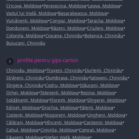
•
•
•
Cricova, Moldova
Peresecina, Moldova
Leova, Moldova
•
•
Vadul lui Vodă, Moldova
Basarabeasca, Moldova
•
•
•
Vulcănești, Moldova
Congaz, Moldova
Taraclia, Moldova
•
•
•
Dondușeni, Moldova
Răzeni, Moldova
Criuleni, Moldova
•
•
•
Colonița, Moldova
Ciocana, Chișinău
Botanica, Chișinău
Buiucani, Chișinău
profile pentru gips carton
•
•
•
Chișinău, Moldova
Trușeni, Chișinău
Durlești, Chișinău
•
•
•
Strășeni, Chișinău
Dumbrava, Chișinău
Ialoveni, Chișinău
•
•
•
Sîngera, Chișinău
Codru, Moldova
Stăuceni, Moldova
•
•
•
Orhei, Moldova
Telenești, Moldova
Rezina, Moldova
•
•
•
Șoldănești, Moldova
Florești, Moldova
Sîngerei, Moldova
•
•
•
Edineț, Moldova
Drochia, Moldova
Fălești, Moldova
•
•
•
Costești, Moldova
Nisporeni, Moldova
Ungheni, Moldova
•
•
•
Călărași, Moldova
Hîncești, Moldova
Cantemir, Moldova
•
•
•
Cahul, Moldova
Cimișlia, Moldova
Comrat, Moldova
•
•
Căușeni, Moldova
Ștefan Vodă, Moldova