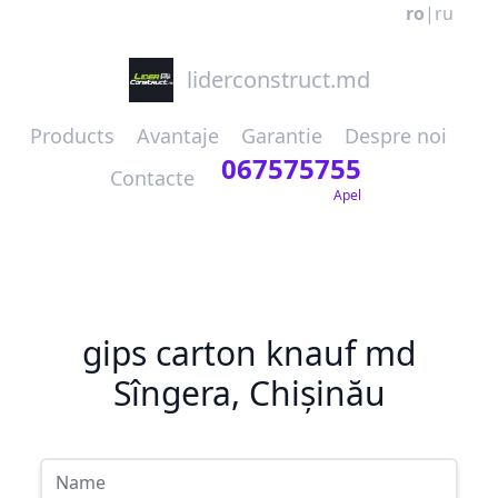
ro
|
ru
liderconstruct.md
Products
Avantaje
Garantie
Despre noi
067575755
Contacte
Apel
gips carton knauf md
Sîngera, Chișinău