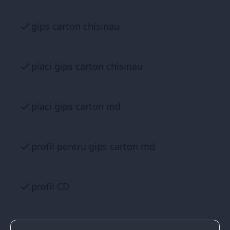
gips carton chisinau
placi gips carton chisinau
placi gips carton md
profil pentru gips carton md
profil CD