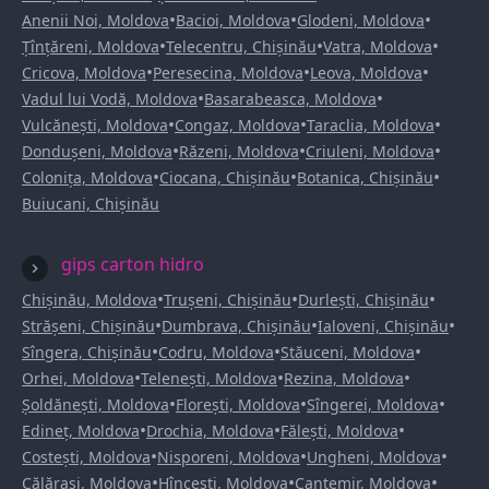
•
•
•
Anenii Noi, Moldova
Bacioi, Moldova
Glodeni, Moldova
•
•
•
Țînțăreni, Moldova
Telecentru, Chișinău
Vatra, Moldova
•
•
•
Cricova, Moldova
Peresecina, Moldova
Leova, Moldova
•
•
Vadul lui Vodă, Moldova
Basarabeasca, Moldova
•
•
•
Vulcănești, Moldova
Congaz, Moldova
Taraclia, Moldova
•
•
•
Dondușeni, Moldova
Răzeni, Moldova
Criuleni, Moldova
•
•
•
Colonița, Moldova
Ciocana, Chișinău
Botanica, Chișinău
Buiucani, Chișinău
gips carton hidro
•
•
•
Chișinău, Moldova
Trușeni, Chișinău
Durlești, Chișinău
•
•
•
Strășeni, Chișinău
Dumbrava, Chișinău
Ialoveni, Chișinău
•
•
•
Sîngera, Chișinău
Codru, Moldova
Stăuceni, Moldova
•
•
•
Orhei, Moldova
Telenești, Moldova
Rezina, Moldova
•
•
•
Șoldănești, Moldova
Florești, Moldova
Sîngerei, Moldova
•
•
•
Edineț, Moldova
Drochia, Moldova
Fălești, Moldova
•
•
•
Costești, Moldova
Nisporeni, Moldova
Ungheni, Moldova
•
•
•
Călărași, Moldova
Hîncești, Moldova
Cantemir, Moldova