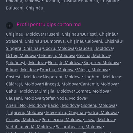
•
•
•
Colonița, Moldova
Ciocana, Chișinău
Botanica, Chișinău
Buiucani, Chișinău
Profil pentru gips carton md
•
•
•
Chișinău, Moldova
Trușeni, Chișinău
Durlești, Chișinău
•
•
•
Strășeni, Chișinău
Dumbrava, Chișinău
Ialoveni, Chișinău
•
•
•
Sîngera, Chișinău
Codru, Moldova
Stăuceni, Moldova
•
•
•
Orhei, Moldova
Telenești, Moldova
Rezina, Moldova
•
•
•
Șoldănești, Moldova
Florești, Moldova
Sîngerei, Moldova
•
•
•
Edineț, Moldova
Drochia, Moldova
Fălești, Moldova
•
•
•
Costești, Moldova
Nisporeni, Moldova
Ungheni, Moldova
•
•
•
Călărași, Moldova
Hîncești, Moldova
Cantemir, Moldova
•
•
•
Cahul, Moldova
Cimișlia, Moldova
Comrat, Moldova
•
•
Căușeni, Moldova
Ștefan Vodă, Moldova
•
•
•
Anenii Noi, Moldova
Bacioi, Moldova
Glodeni, Moldova
•
•
•
Țînțăreni, Moldova
Telecentru, Chișinău
Vatra, Moldova
•
•
•
Cricova, Moldova
Peresecina, Moldova
Leova, Moldova
•
•
Vadul lui Vodă, Moldova
Basarabeasca, Moldova