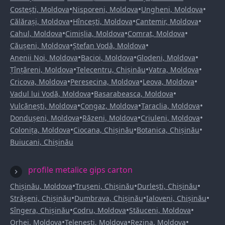
•
•
•
Costești, Moldova
Nisporeni, Moldova
Ungheni, Moldova
•
•
•
Călărași, Moldova
Hîncești, Moldova
Cantemir, Moldova
•
•
•
Cahul, Moldova
Cimișlia, Moldova
Comrat, Moldova
•
•
Căușeni, Moldova
Ștefan Vodă, Moldova
•
•
•
Anenii Noi, Moldova
Bacioi, Moldova
Glodeni, Moldova
•
•
•
Țînțăreni, Moldova
Telecentru, Chișinău
Vatra, Moldova
•
•
•
Cricova, Moldova
Peresecina, Moldova
Leova, Moldova
•
•
Vadul lui Vodă, Moldova
Basarabeasca, Moldova
•
•
•
Vulcănești, Moldova
Congaz, Moldova
Taraclia, Moldova
•
•
•
Dondușeni, Moldova
Răzeni, Moldova
Criuleni, Moldova
•
•
•
Colonița, Moldova
Ciocana, Chișinău
Botanica, Chișinău
Buiucani, Chișinău
profile metalice gips carton
•
•
•
Chișinău, Moldova
Trușeni, Chișinău
Durlești, Chișinău
•
•
•
Strășeni, Chișinău
Dumbrava, Chișinău
Ialoveni, Chișinău
•
•
•
Sîngera, Chișinău
Codru, Moldova
Stăuceni, Moldova
•
•
•
Orhei, Moldova
Telenești, Moldova
Rezina, Moldova