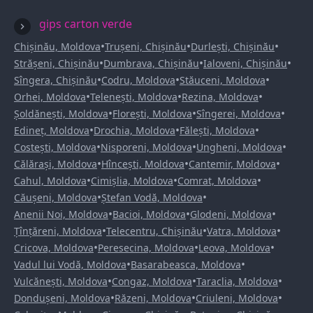
gips carton verde
•
•
•
Chișinău, Moldova
Trușeni, Chișinău
Durlești, Chișinău
•
•
•
Strășeni, Chișinău
Dumbrava, Chișinău
Ialoveni, Chișinău
•
•
•
Sîngera, Chișinău
Codru, Moldova
Stăuceni, Moldova
•
•
•
Orhei, Moldova
Telenești, Moldova
Rezina, Moldova
•
•
•
Șoldănești, Moldova
Florești, Moldova
Sîngerei, Moldova
•
•
•
Edineț, Moldova
Drochia, Moldova
Fălești, Moldova
•
•
•
Costești, Moldova
Nisporeni, Moldova
Ungheni, Moldova
•
•
•
Călărași, Moldova
Hîncești, Moldova
Cantemir, Moldova
•
•
•
Cahul, Moldova
Cimișlia, Moldova
Comrat, Moldova
•
•
Căușeni, Moldova
Ștefan Vodă, Moldova
•
•
•
Anenii Noi, Moldova
Bacioi, Moldova
Glodeni, Moldova
•
•
•
Țînțăreni, Moldova
Telecentru, Chișinău
Vatra, Moldova
•
•
•
Cricova, Moldova
Peresecina, Moldova
Leova, Moldova
•
•
Vadul lui Vodă, Moldova
Basarabeasca, Moldova
•
•
•
Vulcănești, Moldova
Congaz, Moldova
Taraclia, Moldova
•
•
•
Dondușeni, Moldova
Răzeni, Moldova
Criuleni, Moldova