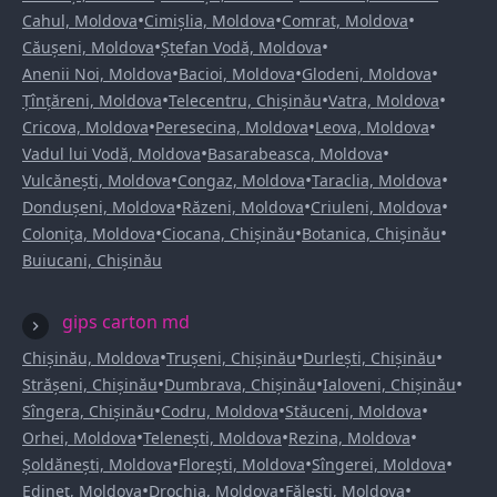
•
•
•
Cahul, Moldova
Cimișlia, Moldova
Comrat, Moldova
•
•
Căușeni, Moldova
Ștefan Vodă, Moldova
•
•
•
Anenii Noi, Moldova
Bacioi, Moldova
Glodeni, Moldova
•
•
•
Țînțăreni, Moldova
Telecentru, Chișinău
Vatra, Moldova
•
•
•
Cricova, Moldova
Peresecina, Moldova
Leova, Moldova
•
•
Vadul lui Vodă, Moldova
Basarabeasca, Moldova
•
•
•
Vulcănești, Moldova
Congaz, Moldova
Taraclia, Moldova
•
•
•
Dondușeni, Moldova
Răzeni, Moldova
Criuleni, Moldova
•
•
•
Colonița, Moldova
Ciocana, Chișinău
Botanica, Chișinău
Buiucani, Chișinău
gips carton md
•
•
•
Chișinău, Moldova
Trușeni, Chișinău
Durlești, Chișinău
•
•
•
Strășeni, Chișinău
Dumbrava, Chișinău
Ialoveni, Chișinău
•
•
•
Sîngera, Chișinău
Codru, Moldova
Stăuceni, Moldova
•
•
•
Orhei, Moldova
Telenești, Moldova
Rezina, Moldova
•
•
•
Șoldănești, Moldova
Florești, Moldova
Sîngerei, Moldova
•
•
•
Edineț, Moldova
Drochia, Moldova
Fălești, Moldova