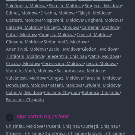
•
•
•
Șoldănești, Moldova
Florești, Moldova
Sîngerei, Moldova
•
•
•
Edineț, Moldova
Drochia, Moldova
Fălești, Moldova
•
•
•
Costești, Moldova
Nisporeni, Moldova
Ungheni, Moldova
•
•
•
Călărași, Moldova
Hîncești, Moldova
Cantemir, Moldova
•
•
•
Cahul, Moldova
Cimișlia, Moldova
Comrat, Moldova
•
•
Căușeni, Moldova
Ștefan Vodă, Moldova
•
•
•
Anenii Noi, Moldova
Bacioi, Moldova
Glodeni, Moldova
•
•
•
Țînțăreni, Moldova
Telecentru, Chișinău
Vatra, Moldova
•
•
•
Cricova, Moldova
Peresecina, Moldova
Leova, Moldova
•
•
Vadul lui Vodă, Moldova
Basarabeasca, Moldova
•
•
•
Vulcănești, Moldova
Congaz, Moldova
Taraclia, Moldova
•
•
•
Dondușeni, Moldova
Răzeni, Moldova
Criuleni, Moldova
•
•
•
Colonița, Moldova
Ciocana, Chișinău
Botanica, Chișinău
Buiucani, Chișinău
gips carton rigips fonic
•
•
•
Chișinău, Moldova
Trușeni, Chișinău
Durlești, Chișinău
•
•
•
Strășeni, Chișinău
Dumbrava, Chișinău
Ialoveni, Chișinău