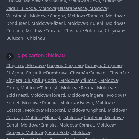
•
•
•
Cricova, Moldova
Peresecina, Moldova
Leova, Moldova
•
•
Vadul lui Vodă, Moldova
Basarabeasca, Moldova
•
•
•
Vulcănești, Moldova
Congaz, Moldova
Taraclia, Moldova
•
•
•
Dondușeni, Moldova
Răzeni, Moldova
Criuleni, Moldova
•
•
•
Colonița, Moldova
Ciocana, Chișinău
Botanica, Chișinău
Buiucani, Chișinău
gips carton chisinau
•
•
•
Chișinău, Moldova
Trușeni, Chișinău
Durlești, Chișinău
•
•
•
Strășeni, Chișinău
Dumbrava, Chișinău
Ialoveni, Chișinău
•
•
•
Sîngera, Chișinău
Codru, Moldova
Stăuceni, Moldova
•
•
•
Orhei, Moldova
Telenești, Moldova
Rezina, Moldova
•
•
•
Șoldănești, Moldova
Florești, Moldova
Sîngerei, Moldova
•
•
•
Edineț, Moldova
Drochia, Moldova
Fălești, Moldova
•
•
•
Costești, Moldova
Nisporeni, Moldova
Ungheni, Moldova
•
•
•
Călărași, Moldova
Hîncești, Moldova
Cantemir, Moldova
•
•
•
Cahul, Moldova
Cimișlia, Moldova
Comrat, Moldova
•
•
Căușeni, Moldova
Ștefan Vodă, Moldova