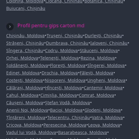
•
•
•
Colonița, Moldova
Ciocana, Chișinău
Botanica, Chișinău
Buiucani, Chișinău
Profil pentru gips carton md
•
•
•
Chișinău, Moldova
Trușeni, Chișinău
Durlești, Chișinău
•
•
•
Strășeni, Chișinău
Dumbrava, Chișinău
Ialoveni, Chișinău
•
•
•
Sîngera, Chișinău
Codru, Moldova
Stăuceni, Moldova
•
•
•
Orhei, Moldova
Telenești, Moldova
Rezina, Moldova
•
•
•
Șoldănești, Moldova
Florești, Moldova
Sîngerei, Moldova
•
•
•
Edineț, Moldova
Drochia, Moldova
Fălești, Moldova
•
•
•
Costești, Moldova
Nisporeni, Moldova
Ungheni, Moldova
•
•
•
Călărași, Moldova
Hîncești, Moldova
Cantemir, Moldova
•
•
•
Cahul, Moldova
Cimișlia, Moldova
Comrat, Moldova
•
•
Căușeni, Moldova
Ștefan Vodă, Moldova
•
•
•
Anenii Noi, Moldova
Bacioi, Moldova
Glodeni, Moldova
•
•
•
Țînțăreni, Moldova
Telecentru, Chișinău
Vatra, Moldova
•
•
•
Cricova, Moldova
Peresecina, Moldova
Leova, Moldova
•
•
Vadul lui Vodă, Moldova
Basarabeasca, Moldova