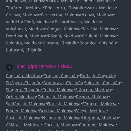
•
•
•
Anenii Noi, Moldova
Bacioi, Moldova
Glodeni, Moldova
•
•
•
Țînțăreni, Moldova
Telecentru, Chișinău
Vatra, Moldova
•
•
•
Cricova, Moldova
Peresecina, Moldova
Leova, Moldova
•
•
Vadul lui Vodă, Moldova
Basarabeasca, Moldova
•
•
•
Vulcănești, Moldova
Congaz, Moldova
Taraclia, Moldova
•
•
•
Dondușeni, Moldova
Răzeni, Moldova
Criuleni, Moldova
•
•
•
Colonița, Moldova
Ciocana, Chișinău
Botanica, Chișinău
Buiucani, Chișinău
placi gips carton chisinau
•
•
•
Chișinău, Moldova
Trușeni, Chișinău
Durlești, Chișinău
•
•
•
Strășeni, Chișinău
Dumbrava, Chișinău
Ialoveni, Chișinău
•
•
•
Sîngera, Chișinău
Codru, Moldova
Stăuceni, Moldova
•
•
•
Orhei, Moldova
Telenești, Moldova
Rezina, Moldova
•
•
•
Șoldănești, Moldova
Florești, Moldova
Sîngerei, Moldova
•
•
•
Edineț, Moldova
Drochia, Moldova
Fălești, Moldova
•
•
•
Costești, Moldova
Nisporeni, Moldova
Ungheni, Moldova
•
•
•
Călărași, Moldova
Hîncești, Moldova
Cantemir, Moldova