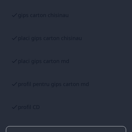
gips carton chisinau
placi gips carton chisinau
placi gips carton md
profil pentru gips carton md
profil CD