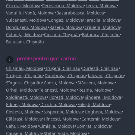
•
•
•
Cricova, Moldova
Peresecina, Moldova
Leova, Moldova
•
•
Vadul lui Vodă, Moldova
Basarabeasca, Moldova
•
•
•
Vulcănești, Moldova
Congaz, Moldova
Taraclia, Moldova
•
•
•
Dondușeni, Moldova
Răzeni, Moldova
Criuleni, Moldova
•
•
•
Colonița, Moldova
Ciocana, Chișinău
Botanica, Chișinău
Buiucani, Chișinău
profile pentru gips carton
•
•
•
Chișinău, Moldova
Trușeni, Chișinău
Durlești, Chișinău
•
•
•
Strășeni, Chișinău
Dumbrava, Chișinău
Ialoveni, Chișinău
•
•
•
Sîngera, Chișinău
Codru, Moldova
Stăuceni, Moldova
•
•
•
Orhei, Moldova
Telenești, Moldova
Rezina, Moldova
•
•
•
Șoldănești, Moldova
Florești, Moldova
Sîngerei, Moldova
•
•
•
Edineț, Moldova
Drochia, Moldova
Fălești, Moldova
•
•
•
Costești, Moldova
Nisporeni, Moldova
Ungheni, Moldova
•
•
•
Călărași, Moldova
Hîncești, Moldova
Cantemir, Moldova
•
•
•
Cahul, Moldova
Cimișlia, Moldova
Comrat, Moldova
•
•
Căușeni, Moldova
Ștefan Vodă, Moldova