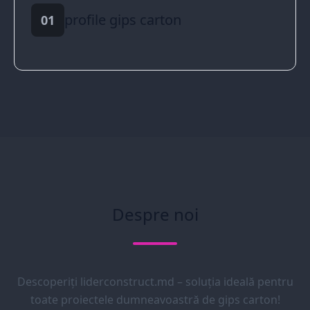
profile gips carton
01
Despre noi
Descoperiți liderconstruct.md – soluția ideală pentru
toate proiectele dumneavoastră de gips carton!