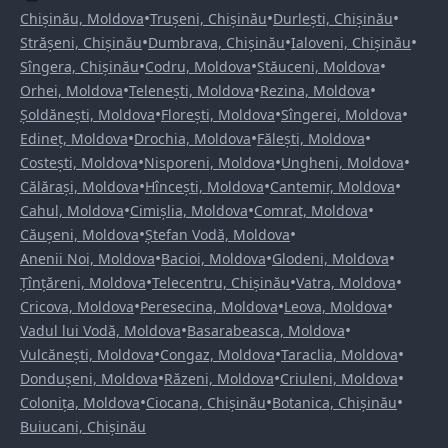
•
•
•
Chișinău, Moldova
Trușeni, Chișinău
Durlești, Chișinău
•
•
•
Strășeni, Chișinău
Dumbrava, Chișinău
Ialoveni, Chișinău
•
•
•
Sîngera, Chișinău
Codru, Moldova
Stăuceni, Moldova
•
•
•
Orhei, Moldova
Telenești, Moldova
Rezina, Moldova
•
•
•
Șoldănești, Moldova
Florești, Moldova
Sîngerei, Moldova
•
•
•
Edineț, Moldova
Drochia, Moldova
Fălești, Moldova
•
•
•
Costești, Moldova
Nisporeni, Moldova
Ungheni, Moldova
•
•
•
Călărași, Moldova
Hîncești, Moldova
Cantemir, Moldova
•
•
•
Cahul, Moldova
Cimișlia, Moldova
Comrat, Moldova
•
•
Căușeni, Moldova
Ștefan Vodă, Moldova
•
•
•
Anenii Noi, Moldova
Bacioi, Moldova
Glodeni, Moldova
•
•
•
Țînțăreni, Moldova
Telecentru, Chișinău
Vatra, Moldova
•
•
•
Cricova, Moldova
Peresecina, Moldova
Leova, Moldova
•
•
Vadul lui Vodă, Moldova
Basarabeasca, Moldova
•
•
•
Vulcănești, Moldova
Congaz, Moldova
Taraclia, Moldova
•
•
•
Dondușeni, Moldova
Răzeni, Moldova
Criuleni, Moldova
•
•
•
Colonița, Moldova
Ciocana, Chișinău
Botanica, Chișinău
Buiucani, Chișinău