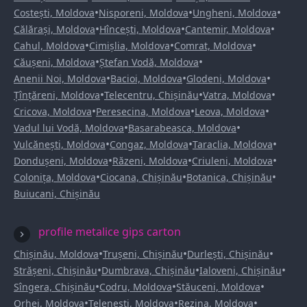
•
•
•
Costești, Moldova
Nisporeni, Moldova
Ungheni, Moldova
•
•
•
Călărași, Moldova
Hîncești, Moldova
Cantemir, Moldova
•
•
•
Cahul, Moldova
Cimișlia, Moldova
Comrat, Moldova
•
•
Căușeni, Moldova
Ștefan Vodă, Moldova
•
•
•
Anenii Noi, Moldova
Bacioi, Moldova
Glodeni, Moldova
•
•
•
Țînțăreni, Moldova
Telecentru, Chișinău
Vatra, Moldova
•
•
•
Cricova, Moldova
Peresecina, Moldova
Leova, Moldova
•
•
Vadul lui Vodă, Moldova
Basarabeasca, Moldova
•
•
•
Vulcănești, Moldova
Congaz, Moldova
Taraclia, Moldova
•
•
•
Dondușeni, Moldova
Răzeni, Moldova
Criuleni, Moldova
•
•
•
Colonița, Moldova
Ciocana, Chișinău
Botanica, Chișinău
Buiucani, Chișinău
profile metalice gips carton
•
•
•
Chișinău, Moldova
Trușeni, Chișinău
Durlești, Chișinău
•
•
•
Strășeni, Chișinău
Dumbrava, Chișinău
Ialoveni, Chișinău
•
•
•
Sîngera, Chișinău
Codru, Moldova
Stăuceni, Moldova
•
•
•
Orhei, Moldova
Telenești, Moldova
Rezina, Moldova