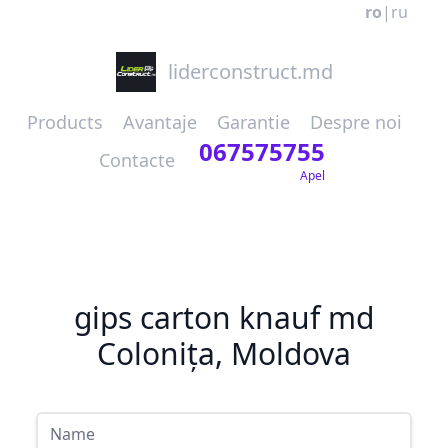
ro
|
ru
liderconstruct.md
Products
Avantaje
Garantie
Despre noi
067575755
Contacte
Apel
gips carton knauf md
Colonița, Moldova