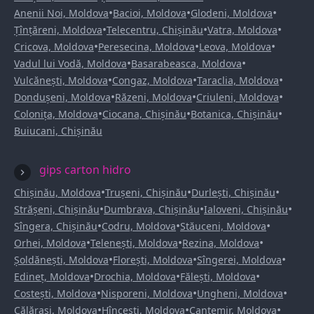
•
•
•
Anenii Noi, Moldova
Bacioi, Moldova
Glodeni, Moldova
•
•
•
Țînțăreni, Moldova
Telecentru, Chișinău
Vatra, Moldova
•
•
•
Cricova, Moldova
Peresecina, Moldova
Leova, Moldova
•
•
Vadul lui Vodă, Moldova
Basarabeasca, Moldova
•
•
•
Vulcănești, Moldova
Congaz, Moldova
Taraclia, Moldova
•
•
•
Dondușeni, Moldova
Răzeni, Moldova
Criuleni, Moldova
•
•
•
Colonița, Moldova
Ciocana, Chișinău
Botanica, Chișinău
Buiucani, Chișinău
gips carton hidro
•
•
•
Chișinău, Moldova
Trușeni, Chișinău
Durlești, Chișinău
•
•
•
Strășeni, Chișinău
Dumbrava, Chișinău
Ialoveni, Chișinău
•
•
•
Sîngera, Chișinău
Codru, Moldova
Stăuceni, Moldova
•
•
•
Orhei, Moldova
Telenești, Moldova
Rezina, Moldova
•
•
•
Șoldănești, Moldova
Florești, Moldova
Sîngerei, Moldova
•
•
•
Edineț, Moldova
Drochia, Moldova
Fălești, Moldova
•
•
•
Costești, Moldova
Nisporeni, Moldova
Ungheni, Moldova
•
•
•
Călărași, Moldova
Hîncești, Moldova
Cantemir, Moldova