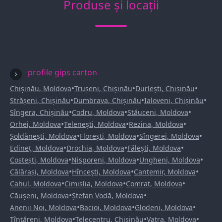
Produse și locații
profile gips carton
•
•
•
Chișinău, Moldova
Trușeni, Chișinău
Durlești, Chișinău
•
•
•
Strășeni, Chișinău
Dumbrava, Chișinău
Ialoveni, Chișinău
•
•
•
Sîngera, Chișinău
Codru, Moldova
Stăuceni, Moldova
•
•
•
Orhei, Moldova
Telenești, Moldova
Rezina, Moldova
•
•
•
Șoldănești, Moldova
Florești, Moldova
Sîngerei, Moldova
•
•
•
Edineț, Moldova
Drochia, Moldova
Fălești, Moldova
•
•
•
Costești, Moldova
Nisporeni, Moldova
Ungheni, Moldova
•
•
•
Călărași, Moldova
Hîncești, Moldova
Cantemir, Moldova
•
•
•
Cahul, Moldova
Cimișlia, Moldova
Comrat, Moldova
•
•
Căușeni, Moldova
Ștefan Vodă, Moldova
•
•
•
Anenii Noi, Moldova
Bacioi, Moldova
Glodeni, Moldova
•
•
•
Țînțăreni, Moldova
Telecentru, Chișinău
Vatra, Moldova