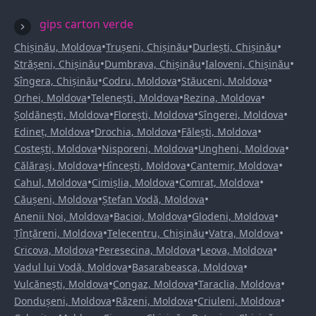
gips carton verde
•
•
•
Chișinău, Moldova
Trușeni, Chișinău
Durlești, Chișinău
•
•
•
Strășeni, Chișinău
Dumbrava, Chișinău
Ialoveni, Chișinău
•
•
•
Sîngera, Chișinău
Codru, Moldova
Stăuceni, Moldova
•
•
•
Orhei, Moldova
Telenești, Moldova
Rezina, Moldova
•
•
•
Șoldănești, Moldova
Florești, Moldova
Sîngerei, Moldova
•
•
•
Edineț, Moldova
Drochia, Moldova
Fălești, Moldova
•
•
•
Costești, Moldova
Nisporeni, Moldova
Ungheni, Moldova
•
•
•
Călărași, Moldova
Hîncești, Moldova
Cantemir, Moldova
•
•
•
Cahul, Moldova
Cimișlia, Moldova
Comrat, Moldova
•
•
Căușeni, Moldova
Ștefan Vodă, Moldova
•
•
•
Anenii Noi, Moldova
Bacioi, Moldova
Glodeni, Moldova
•
•
•
Țînțăreni, Moldova
Telecentru, Chișinău
Vatra, Moldova
•
•
•
Cricova, Moldova
Peresecina, Moldova
Leova, Moldova
•
•
Vadul lui Vodă, Moldova
Basarabeasca, Moldova
•
•
•
Vulcănești, Moldova
Congaz, Moldova
Taraclia, Moldova
•
•
•
Dondușeni, Moldova
Răzeni, Moldova
Criuleni, Moldova