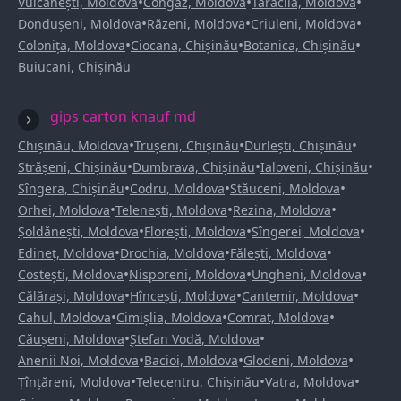
•
•
•
Vulcănești, Moldova
Congaz, Moldova
Taraclia, Moldova
•
•
•
Dondușeni, Moldova
Răzeni, Moldova
Criuleni, Moldova
•
•
•
Colonița, Moldova
Ciocana, Chișinău
Botanica, Chișinău
Buiucani, Chișinău
gips carton knauf md
•
•
•
Chișinău, Moldova
Trușeni, Chișinău
Durlești, Chișinău
•
•
•
Strășeni, Chișinău
Dumbrava, Chișinău
Ialoveni, Chișinău
•
•
•
Sîngera, Chișinău
Codru, Moldova
Stăuceni, Moldova
•
•
•
Orhei, Moldova
Telenești, Moldova
Rezina, Moldova
•
•
•
Șoldănești, Moldova
Florești, Moldova
Sîngerei, Moldova
•
•
•
Edineț, Moldova
Drochia, Moldova
Fălești, Moldova
•
•
•
Costești, Moldova
Nisporeni, Moldova
Ungheni, Moldova
•
•
•
Călărași, Moldova
Hîncești, Moldova
Cantemir, Moldova
•
•
•
Cahul, Moldova
Cimișlia, Moldova
Comrat, Moldova
•
•
Căușeni, Moldova
Ștefan Vodă, Moldova
•
•
•
Anenii Noi, Moldova
Bacioi, Moldova
Glodeni, Moldova
•
•
•
Țînțăreni, Moldova
Telecentru, Chișinău
Vatra, Moldova