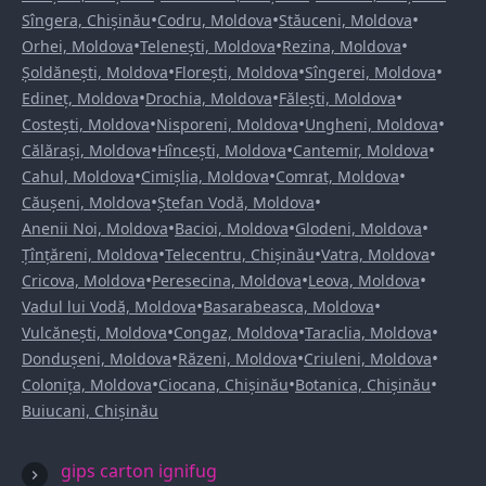
•
•
•
Sîngera, Chișinău
Codru, Moldova
Stăuceni, Moldova
•
•
•
Orhei, Moldova
Telenești, Moldova
Rezina, Moldova
•
•
•
Șoldănești, Moldova
Florești, Moldova
Sîngerei, Moldova
•
•
•
Edineț, Moldova
Drochia, Moldova
Fălești, Moldova
•
•
•
Costești, Moldova
Nisporeni, Moldova
Ungheni, Moldova
•
•
•
Călărași, Moldova
Hîncești, Moldova
Cantemir, Moldova
•
•
•
Cahul, Moldova
Cimișlia, Moldova
Comrat, Moldova
•
•
Căușeni, Moldova
Ștefan Vodă, Moldova
•
•
•
Anenii Noi, Moldova
Bacioi, Moldova
Glodeni, Moldova
•
•
•
Țînțăreni, Moldova
Telecentru, Chișinău
Vatra, Moldova
•
•
•
Cricova, Moldova
Peresecina, Moldova
Leova, Moldova
•
•
Vadul lui Vodă, Moldova
Basarabeasca, Moldova
•
•
•
Vulcănești, Moldova
Congaz, Moldova
Taraclia, Moldova
•
•
•
Dondușeni, Moldova
Răzeni, Moldova
Criuleni, Moldova
•
•
•
Colonița, Moldova
Ciocana, Chișinău
Botanica, Chișinău
Buiucani, Chișinău
gips carton ignifug