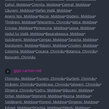
•
•
•
Cahul, Moldova
Cimișlia, Moldova
Comrat, Moldova
•
•
Căușeni, Moldova
Ștefan Vodă, Moldova
•
•
•
Anenii Noi, Moldova
Bacioi, Moldova
Glodeni, Moldova
•
•
•
Țînțăreni, Moldova
Telecentru, Chișinău
Vatra, Moldova
•
•
•
Cricova, Moldova
Peresecina, Moldova
Leova, Moldova
•
•
Vadul lui Vodă, Moldova
Basarabeasca, Moldova
•
•
•
Vulcănești, Moldova
Congaz, Moldova
Taraclia, Moldova
•
•
•
Dondușeni, Moldova
Răzeni, Moldova
Criuleni, Moldova
•
•
•
Colonița, Moldova
Ciocana, Chișinău
Botanica, Chișinău
Buiucani, Chișinău
gips carton md
•
•
•
Chișinău, Moldova
Trușeni, Chișinău
Durlești, Chișinău
•
•
•
Strășeni, Chișinău
Dumbrava, Chișinău
Ialoveni, Chișinău
•
•
•
Sîngera, Chișinău
Codru, Moldova
Stăuceni, Moldova
•
•
•
Orhei, Moldova
Telenești, Moldova
Rezina, Moldova
•
•
•
Șoldănești, Moldova
Florești, Moldova
Sîngerei, Moldova
•
•
•
Edineț, Moldova
Drochia, Moldova
Fălești, Moldova