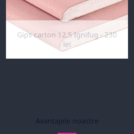
Gips carton 12,5 Ignifug - 230
lei
Avantajele noastre