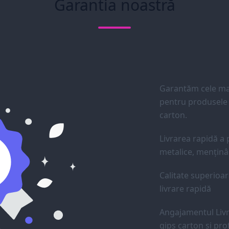
Garantia noastră
Garantăm cele mai
pentru produsele d
carton.
Livrarea rapidă a p
metalice, menținân
Calitate superioar
livrare rapidă
Angajamentul Livr
gips carton și prof