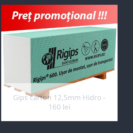
Gips carton 12,5mm Hidro -
160 lei