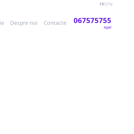
ro
|
ru
067575755
ie
Despre noi
Contacte
Apel