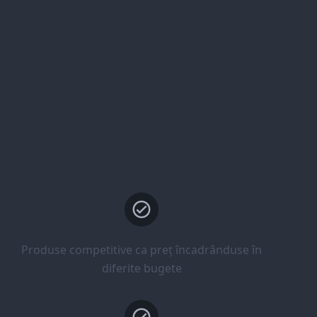
Produse competitive ca preț încadrânduse în
diferite bugete