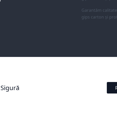
Garantăm calitat
gips carton și prof
 Sigură