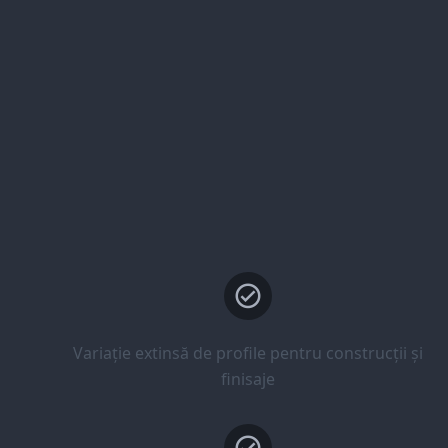
Variație extinsă de profile pentru construcții și
finisaje