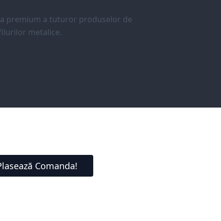
ea premium a tuturor produselor de
ilurilor metalice.
Plasează Comanda!