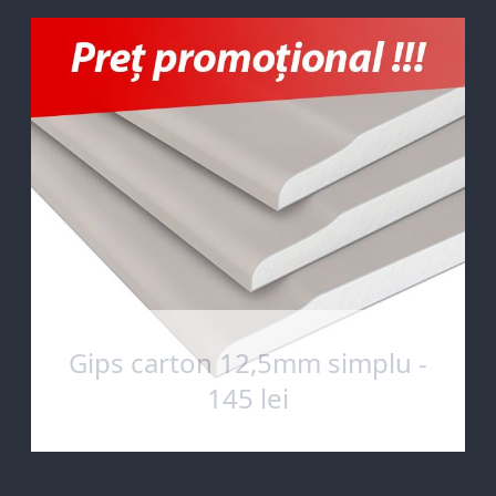
Gips carton 12,5mm simplu -
145 lei