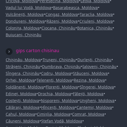
•
•
•
Cricova, Moldova
Peresecina, Moldova
Leova, Moldova
•
•
Vadul lui Vodă, Moldova
Basarabeasca, Moldova
•
•
•
Vulcănești, Moldova
Congaz, Moldova
Taraclia, Moldova
•
•
•
Dondușeni, Moldova
Răzeni, Moldova
Criuleni, Moldova
•
•
•
Colonița, Moldova
Ciocana, Chișinău
Botanica, Chișinău
Buiucani, Chișinău
gips carton chisinau
•
•
•
Chișinău, Moldova
Trușeni, Chișinău
Durlești, Chișinău
•
•
•
Strășeni, Chișinău
Dumbrava, Chișinău
Ialoveni, Chișinău
•
•
•
Sîngera, Chișinău
Codru, Moldova
Stăuceni, Moldova
•
•
•
Orhei, Moldova
Telenești, Moldova
Rezina, Moldova
•
•
•
Șoldănești, Moldova
Florești, Moldova
Sîngerei, Moldova
•
•
•
Edineț, Moldova
Drochia, Moldova
Fălești, Moldova
•
•
•
Costești, Moldova
Nisporeni, Moldova
Ungheni, Moldova
•
•
•
Călărași, Moldova
Hîncești, Moldova
Cantemir, Moldova
•
•
•
Cahul, Moldova
Cimișlia, Moldova
Comrat, Moldova
•
•
Căușeni, Moldova
Ștefan Vodă, Moldova