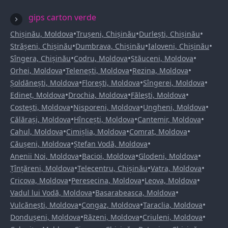
gips carton verde
•
•
•
Chișinău, Moldova
Trușeni, Chișinău
Durlești, Chișinău
•
•
•
Strășeni, Chișinău
Dumbrava, Chișinău
Ialoveni, Chișinău
•
•
•
Sîngera, Chișinău
Codru, Moldova
Stăuceni, Moldova
•
•
•
Orhei, Moldova
Telenești, Moldova
Rezina, Moldova
•
•
•
Șoldănești, Moldova
Florești, Moldova
Sîngerei, Moldova
•
•
•
Edineț, Moldova
Drochia, Moldova
Fălești, Moldova
•
•
•
Costești, Moldova
Nisporeni, Moldova
Ungheni, Moldova
•
•
•
Călărași, Moldova
Hîncești, Moldova
Cantemir, Moldova
•
•
•
Cahul, Moldova
Cimișlia, Moldova
Comrat, Moldova
•
•
Căușeni, Moldova
Ștefan Vodă, Moldova
•
•
•
Anenii Noi, Moldova
Bacioi, Moldova
Glodeni, Moldova
•
•
•
Țînțăreni, Moldova
Telecentru, Chișinău
Vatra, Moldova
•
•
•
Cricova, Moldova
Peresecina, Moldova
Leova, Moldova
•
•
Vadul lui Vodă, Moldova
Basarabeasca, Moldova
•
•
•
Vulcănești, Moldova
Congaz, Moldova
Taraclia, Moldova
•
•
•
Dondușeni, Moldova
Răzeni, Moldova
Criuleni, Moldova