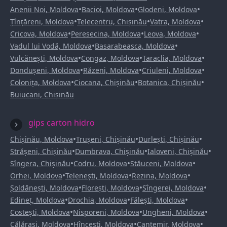
•
•
•
Anenii Noi, Moldova
Bacioi, Moldova
Glodeni, Moldova
•
•
•
Țînțăreni, Moldova
Telecentru, Chișinău
Vatra, Moldova
•
•
•
Cricova, Moldova
Peresecina, Moldova
Leova, Moldova
•
•
Vadul lui Vodă, Moldova
Basarabeasca, Moldova
•
•
•
Vulcănești, Moldova
Congaz, Moldova
Taraclia, Moldova
•
•
•
Dondușeni, Moldova
Răzeni, Moldova
Criuleni, Moldova
•
•
•
Colonița, Moldova
Ciocana, Chișinău
Botanica, Chișinău
Buiucani, Chișinău
gips carton hidro
•
•
•
Chișinău, Moldova
Trușeni, Chișinău
Durlești, Chișinău
•
•
•
Strășeni, Chișinău
Dumbrava, Chișinău
Ialoveni, Chișinău
•
•
•
Sîngera, Chișinău
Codru, Moldova
Stăuceni, Moldova
•
•
•
Orhei, Moldova
Telenești, Moldova
Rezina, Moldova
•
•
•
Șoldănești, Moldova
Florești, Moldova
Sîngerei, Moldova
•
•
•
Edineț, Moldova
Drochia, Moldova
Fălești, Moldova
•
•
•
Costești, Moldova
Nisporeni, Moldova
Ungheni, Moldova
•
•
•
Călărași, Moldova
Hîncești, Moldova
Cantemir, Moldova