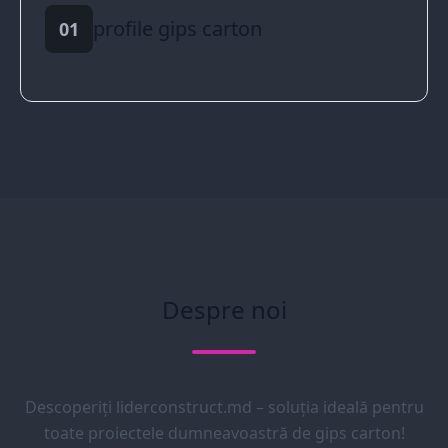
profile gips carton
01
Despre noi
Descoperiți liderconstruct.md – soluția ideală pentru
toate proiectele dumneavoastră de gips carton!