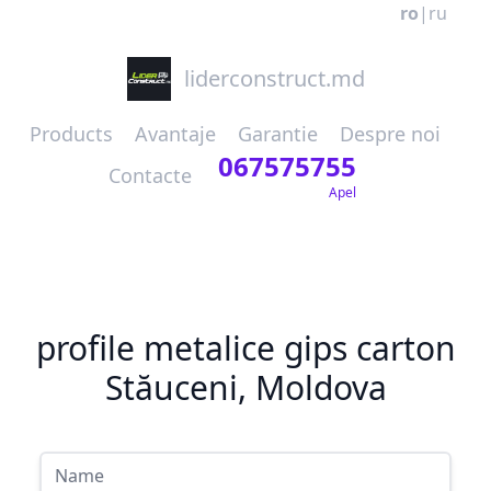
ro
|
ru
liderconstruct.md
Products
Avantaje
Garantie
Despre noi
067575755
Contacte
Apel
profile metalice gips carton
Stăuceni, Moldova