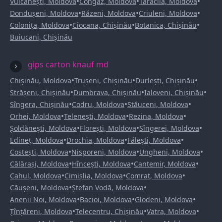
•
•
•
Vulcănești, Moldova
Congaz, Moldova
Taraclia, Moldova
•
•
•
Dondușeni, Moldova
Răzeni, Moldova
Criuleni, Moldova
•
•
•
Colonița, Moldova
Ciocana, Chișinău
Botanica, Chișinău
Buiucani, Chișinău
gips carton knauf md
•
•
•
Chișinău, Moldova
Trușeni, Chișinău
Durlești, Chișinău
•
•
•
Strășeni, Chișinău
Dumbrava, Chișinău
Ialoveni, Chișinău
•
•
•
Sîngera, Chișinău
Codru, Moldova
Stăuceni, Moldova
•
•
•
Orhei, Moldova
Telenești, Moldova
Rezina, Moldova
•
•
•
Șoldănești, Moldova
Florești, Moldova
Sîngerei, Moldova
•
•
•
Edineț, Moldova
Drochia, Moldova
Fălești, Moldova
•
•
•
Costești, Moldova
Nisporeni, Moldova
Ungheni, Moldova
•
•
•
Călărași, Moldova
Hîncești, Moldova
Cantemir, Moldova
•
•
•
Cahul, Moldova
Cimișlia, Moldova
Comrat, Moldova
•
•
Căușeni, Moldova
Ștefan Vodă, Moldova
•
•
•
Anenii Noi, Moldova
Bacioi, Moldova
Glodeni, Moldova
•
•
•
Țînțăreni, Moldova
Telecentru, Chișinău
Vatra, Moldova