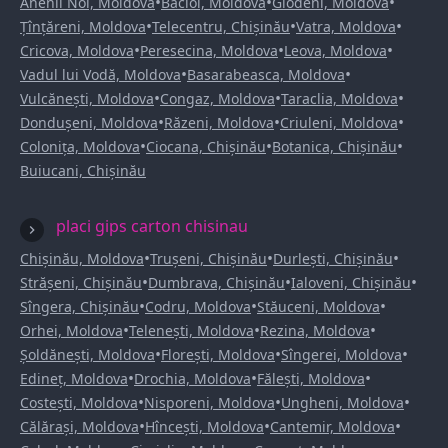
•
•
•
Anenii Noi, Moldova
Bacioi, Moldova
Glodeni, Moldova
•
•
•
Țînțăreni, Moldova
Telecentru, Chișinău
Vatra, Moldova
•
•
•
Cricova, Moldova
Peresecina, Moldova
Leova, Moldova
•
•
Vadul lui Vodă, Moldova
Basarabeasca, Moldova
•
•
•
Vulcănești, Moldova
Congaz, Moldova
Taraclia, Moldova
•
•
•
Dondușeni, Moldova
Răzeni, Moldova
Criuleni, Moldova
•
•
•
Colonița, Moldova
Ciocana, Chișinău
Botanica, Chișinău
Buiucani, Chișinău
placi gips carton chisinau
•
•
•
Chișinău, Moldova
Trușeni, Chișinău
Durlești, Chișinău
•
•
•
Strășeni, Chișinău
Dumbrava, Chișinău
Ialoveni, Chișinău
•
•
•
Sîngera, Chișinău
Codru, Moldova
Stăuceni, Moldova
•
•
•
Orhei, Moldova
Telenești, Moldova
Rezina, Moldova
•
•
•
Șoldănești, Moldova
Florești, Moldova
Sîngerei, Moldova
•
•
•
Edineț, Moldova
Drochia, Moldova
Fălești, Moldova
•
•
•
Costești, Moldova
Nisporeni, Moldova
Ungheni, Moldova
•
•
•
Călărași, Moldova
Hîncești, Moldova
Cantemir, Moldova