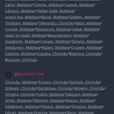
•
•
•
Cahul, Moldova
Cimișlia, Moldova
Comrat, Moldova
•
•
Căușeni, Moldova
Ștefan Vodă, Moldova
•
•
•
Anenii Noi, Moldova
Bacioi, Moldova
Glodeni, Moldova
•
•
•
Țînțăreni, Moldova
Telecentru, Chișinău
Vatra, Moldova
•
•
•
Cricova, Moldova
Peresecina, Moldova
Leova, Moldova
•
•
Vadul lui Vodă, Moldova
Basarabeasca, Moldova
•
•
•
Vulcănești, Moldova
Congaz, Moldova
Taraclia, Moldova
•
•
•
Dondușeni, Moldova
Răzeni, Moldova
Criuleni, Moldova
•
•
•
Colonița, Moldova
Ciocana, Chișinău
Botanica, Chișinău
Buiucani, Chișinău
gips carton md
•
•
•
Chișinău, Moldova
Trușeni, Chișinău
Durlești, Chișinău
•
•
•
Strășeni, Chișinău
Dumbrava, Chișinău
Ialoveni, Chișinău
•
•
•
Sîngera, Chișinău
Codru, Moldova
Stăuceni, Moldova
•
•
•
Orhei, Moldova
Telenești, Moldova
Rezina, Moldova
•
•
•
Șoldănești, Moldova
Florești, Moldova
Sîngerei, Moldova
•
•
•
Edineț, Moldova
Drochia, Moldova
Fălești, Moldova