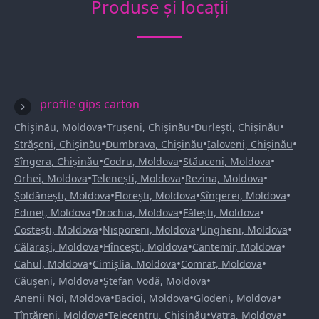
Produse și locații
profile gips carton
•
•
•
Chișinău, Moldova
Trușeni, Chișinău
Durlești, Chișinău
•
•
•
Strășeni, Chișinău
Dumbrava, Chișinău
Ialoveni, Chișinău
•
•
•
Sîngera, Chișinău
Codru, Moldova
Stăuceni, Moldova
•
•
•
Orhei, Moldova
Telenești, Moldova
Rezina, Moldova
•
•
•
Șoldănești, Moldova
Florești, Moldova
Sîngerei, Moldova
•
•
•
Edineț, Moldova
Drochia, Moldova
Fălești, Moldova
•
•
•
Costești, Moldova
Nisporeni, Moldova
Ungheni, Moldova
•
•
•
Călărași, Moldova
Hîncești, Moldova
Cantemir, Moldova
•
•
•
Cahul, Moldova
Cimișlia, Moldova
Comrat, Moldova
•
•
Căușeni, Moldova
Ștefan Vodă, Moldova
•
•
•
Anenii Noi, Moldova
Bacioi, Moldova
Glodeni, Moldova
•
•
•
Țînțăreni, Moldova
Telecentru, Chișinău
Vatra, Moldova