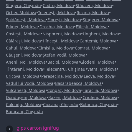
•
•
•
Sîngera, Chișinău
Codru, Moldova
Stăuceni, Moldova
•
•
•
Orhei, Moldova
Telenești, Moldova
Rezina, Moldova
•
•
•
Șoldănești, Moldova
Florești, Moldova
Sîngerei, Moldova
•
•
•
Edineț, Moldova
Drochia, Moldova
Fălești, Moldova
•
•
•
Costești, Moldova
Nisporeni, Moldova
Ungheni, Moldova
•
•
•
Călărași, Moldova
Hîncești, Moldova
Cantemir, Moldova
•
•
•
Cahul, Moldova
Cimișlia, Moldova
Comrat, Moldova
•
•
Căușeni, Moldova
Ștefan Vodă, Moldova
•
•
•
Anenii Noi, Moldova
Bacioi, Moldova
Glodeni, Moldova
•
•
•
Țînțăreni, Moldova
Telecentru, Chișinău
Vatra, Moldova
•
•
•
Cricova, Moldova
Peresecina, Moldova
Leova, Moldova
•
•
Vadul lui Vodă, Moldova
Basarabeasca, Moldova
•
•
•
Vulcănești, Moldova
Congaz, Moldova
Taraclia, Moldova
•
•
•
Dondușeni, Moldova
Răzeni, Moldova
Criuleni, Moldova
•
•
•
Colonița, Moldova
Ciocana, Chișinău
Botanica, Chișinău
Buiucani, Chișinău
gips carton ignifug