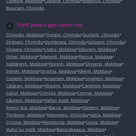
•
•
•
Colonița, Moldova
Ciocana, Chișinău
Botanica, Chișinău
Buiucani, Chișinău
Profil pentru gips carton md
•
•
•
Chișinău, Moldova
Trușeni, Chișinău
Durlești, Chișinău
•
•
•
Strășeni, Chișinău
Dumbrava, Chișinău
Ialoveni, Chișinău
•
•
•
Sîngera, Chișinău
Codru, Moldova
Stăuceni, Moldova
•
•
•
Orhei, Moldova
Telenești, Moldova
Rezina, Moldova
•
•
•
Șoldănești, Moldova
Florești, Moldova
Sîngerei, Moldova
•
•
•
Edineț, Moldova
Drochia, Moldova
Fălești, Moldova
•
•
•
Costești, Moldova
Nisporeni, Moldova
Ungheni, Moldova
•
•
•
Călărași, Moldova
Hîncești, Moldova
Cantemir, Moldova
•
•
•
Cahul, Moldova
Cimișlia, Moldova
Comrat, Moldova
•
•
Căușeni, Moldova
Ștefan Vodă, Moldova
•
•
•
Anenii Noi, Moldova
Bacioi, Moldova
Glodeni, Moldova
•
•
•
Țînțăreni, Moldova
Telecentru, Chișinău
Vatra, Moldova
•
•
•
Cricova, Moldova
Peresecina, Moldova
Leova, Moldova
•
•
Vadul lui Vodă, Moldova
Basarabeasca, Moldova