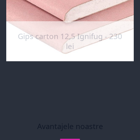
Gips carton 12,5 Ignifug - 230
lei
Avantajele noastre