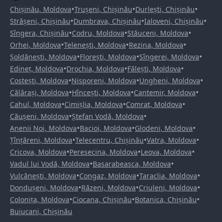
•
•
•
Chișinău, Moldova
Trușeni, Chișinău
Durlești, Chișinău
•
•
•
Strășeni, Chișinău
Dumbrava, Chișinău
Ialoveni, Chișinău
•
•
•
Sîngera, Chișinău
Codru, Moldova
Stăuceni, Moldova
•
•
•
Orhei, Moldova
Telenești, Moldova
Rezina, Moldova
•
•
•
Șoldănești, Moldova
Florești, Moldova
Sîngerei, Moldova
•
•
•
Edineț, Moldova
Drochia, Moldova
Fălești, Moldova
•
•
•
Costești, Moldova
Nisporeni, Moldova
Ungheni, Moldova
•
•
•
Călărași, Moldova
Hîncești, Moldova
Cantemir, Moldova
•
•
•
Cahul, Moldova
Cimișlia, Moldova
Comrat, Moldova
•
•
Căușeni, Moldova
Ștefan Vodă, Moldova
•
•
•
Anenii Noi, Moldova
Bacioi, Moldova
Glodeni, Moldova
•
•
•
Țînțăreni, Moldova
Telecentru, Chișinău
Vatra, Moldova
•
•
•
Cricova, Moldova
Peresecina, Moldova
Leova, Moldova
•
•
Vadul lui Vodă, Moldova
Basarabeasca, Moldova
•
•
•
Vulcănești, Moldova
Congaz, Moldova
Taraclia, Moldova
•
•
•
Dondușeni, Moldova
Răzeni, Moldova
Criuleni, Moldova
•
•
•
Colonița, Moldova
Ciocana, Chișinău
Botanica, Chișinău
Buiucani, Chișinău