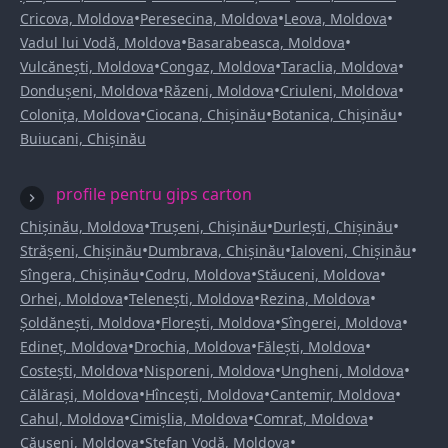
•
•
•
Cricova, Moldova
Peresecina, Moldova
Leova, Moldova
•
•
Vadul lui Vodă, Moldova
Basarabeasca, Moldova
•
•
•
Vulcănești, Moldova
Congaz, Moldova
Taraclia, Moldova
•
•
•
Dondușeni, Moldova
Răzeni, Moldova
Criuleni, Moldova
•
•
•
Colonița, Moldova
Ciocana, Chișinău
Botanica, Chișinău
Buiucani, Chișinău
profile pentru gips carton
•
•
•
Chișinău, Moldova
Trușeni, Chișinău
Durlești, Chișinău
•
•
•
Strășeni, Chișinău
Dumbrava, Chișinău
Ialoveni, Chișinău
•
•
•
Sîngera, Chișinău
Codru, Moldova
Stăuceni, Moldova
•
•
•
Orhei, Moldova
Telenești, Moldova
Rezina, Moldova
•
•
•
Șoldănești, Moldova
Florești, Moldova
Sîngerei, Moldova
•
•
•
Edineț, Moldova
Drochia, Moldova
Fălești, Moldova
•
•
•
Costești, Moldova
Nisporeni, Moldova
Ungheni, Moldova
•
•
•
Călărași, Moldova
Hîncești, Moldova
Cantemir, Moldova
•
•
•
Cahul, Moldova
Cimișlia, Moldova
Comrat, Moldova
•
•
Căușeni, Moldova
Ștefan Vodă, Moldova