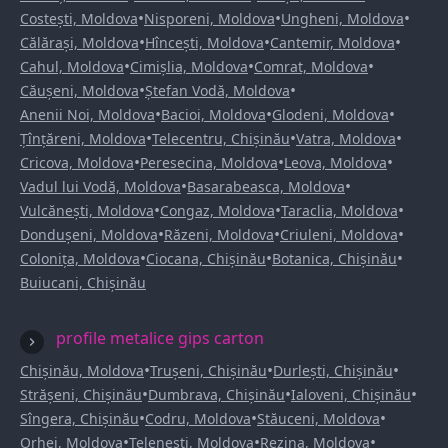
•
•
•
Costești, Moldova
Nisporeni, Moldova
Ungheni, Moldova
•
•
•
Călărași, Moldova
Hîncești, Moldova
Cantemir, Moldova
•
•
•
Cahul, Moldova
Cimișlia, Moldova
Comrat, Moldova
•
•
Căușeni, Moldova
Ștefan Vodă, Moldova
•
•
•
Anenii Noi, Moldova
Bacioi, Moldova
Glodeni, Moldova
•
•
•
Țînțăreni, Moldova
Telecentru, Chișinău
Vatra, Moldova
•
•
•
Cricova, Moldova
Peresecina, Moldova
Leova, Moldova
•
•
Vadul lui Vodă, Moldova
Basarabeasca, Moldova
•
•
•
Vulcănești, Moldova
Congaz, Moldova
Taraclia, Moldova
•
•
•
Dondușeni, Moldova
Răzeni, Moldova
Criuleni, Moldova
•
•
•
Colonița, Moldova
Ciocana, Chișinău
Botanica, Chișinău
Buiucani, Chișinău
profile metalice gips carton
•
•
•
Chișinău, Moldova
Trușeni, Chișinău
Durlești, Chișinău
•
•
•
Strășeni, Chișinău
Dumbrava, Chișinău
Ialoveni, Chișinău
•
•
•
Sîngera, Chișinău
Codru, Moldova
Stăuceni, Moldova
•
•
•
Orhei, Moldova
Telenești, Moldova
Rezina, Moldova