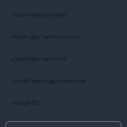
gips carton chisinau
placi gips carton chisinau
placi gips carton md
profil pentru gips carton md
profil CD