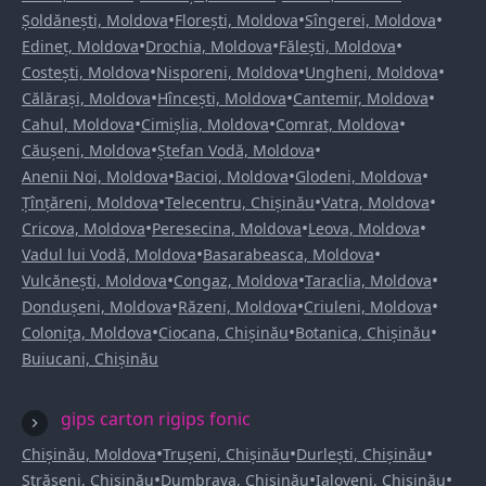
•
•
•
Șoldănești, Moldova
Florești, Moldova
Sîngerei, Moldova
•
•
•
Edineț, Moldova
Drochia, Moldova
Fălești, Moldova
•
•
•
Costești, Moldova
Nisporeni, Moldova
Ungheni, Moldova
•
•
•
Călărași, Moldova
Hîncești, Moldova
Cantemir, Moldova
•
•
•
Cahul, Moldova
Cimișlia, Moldova
Comrat, Moldova
•
•
Căușeni, Moldova
Ștefan Vodă, Moldova
•
•
•
Anenii Noi, Moldova
Bacioi, Moldova
Glodeni, Moldova
•
•
•
Țînțăreni, Moldova
Telecentru, Chișinău
Vatra, Moldova
•
•
•
Cricova, Moldova
Peresecina, Moldova
Leova, Moldova
•
•
Vadul lui Vodă, Moldova
Basarabeasca, Moldova
•
•
•
Vulcănești, Moldova
Congaz, Moldova
Taraclia, Moldova
•
•
•
Dondușeni, Moldova
Răzeni, Moldova
Criuleni, Moldova
•
•
•
Colonița, Moldova
Ciocana, Chișinău
Botanica, Chișinău
Buiucani, Chișinău
gips carton rigips fonic
•
•
•
Chișinău, Moldova
Trușeni, Chișinău
Durlești, Chișinău
•
•
•
Strășeni, Chișinău
Dumbrava, Chișinău
Ialoveni, Chișinău