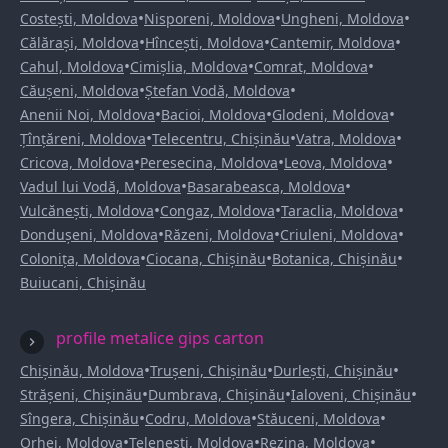
•
•
•
Costești, Moldova
Nisporeni, Moldova
Ungheni, Moldova
•
•
•
Călărași, Moldova
Hîncești, Moldova
Cantemir, Moldova
•
•
•
Cahul, Moldova
Cimișlia, Moldova
Comrat, Moldova
•
•
Căușeni, Moldova
Ștefan Vodă, Moldova
•
•
•
Anenii Noi, Moldova
Bacioi, Moldova
Glodeni, Moldova
•
•
•
Țînțăreni, Moldova
Telecentru, Chișinău
Vatra, Moldova
•
•
•
Cricova, Moldova
Peresecina, Moldova
Leova, Moldova
•
•
Vadul lui Vodă, Moldova
Basarabeasca, Moldova
•
•
•
Vulcănești, Moldova
Congaz, Moldova
Taraclia, Moldova
•
•
•
Dondușeni, Moldova
Răzeni, Moldova
Criuleni, Moldova
•
•
•
Colonița, Moldova
Ciocana, Chișinău
Botanica, Chișinău
Buiucani, Chișinău
profile metalice gips carton
•
•
•
Chișinău, Moldova
Trușeni, Chișinău
Durlești, Chișinău
•
•
•
Strășeni, Chișinău
Dumbrava, Chișinău
Ialoveni, Chișinău
•
•
•
Sîngera, Chișinău
Codru, Moldova
Stăuceni, Moldova
•
•
•
Orhei, Moldova
Telenești, Moldova
Rezina, Moldova