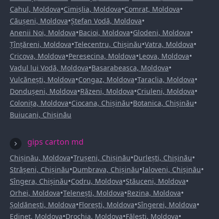
•
•
•
Cahul, Moldova
Cimișlia, Moldova
Comrat, Moldova
•
•
Căușeni, Moldova
Ștefan Vodă, Moldova
•
•
•
Anenii Noi, Moldova
Bacioi, Moldova
Glodeni, Moldova
•
•
•
Țînțăreni, Moldova
Telecentru, Chișinău
Vatra, Moldova
•
•
•
Cricova, Moldova
Peresecina, Moldova
Leova, Moldova
•
•
Vadul lui Vodă, Moldova
Basarabeasca, Moldova
•
•
•
Vulcănești, Moldova
Congaz, Moldova
Taraclia, Moldova
•
•
•
Dondușeni, Moldova
Răzeni, Moldova
Criuleni, Moldova
•
•
•
Colonița, Moldova
Ciocana, Chișinău
Botanica, Chișinău
Buiucani, Chișinău
gips carton md
•
•
•
Chișinău, Moldova
Trușeni, Chișinău
Durlești, Chișinău
•
•
•
Strășeni, Chișinău
Dumbrava, Chișinău
Ialoveni, Chișinău
•
•
•
Sîngera, Chișinău
Codru, Moldova
Stăuceni, Moldova
•
•
•
Orhei, Moldova
Telenești, Moldova
Rezina, Moldova
•
•
•
Șoldănești, Moldova
Florești, Moldova
Sîngerei, Moldova
•
•
•
Edineț, Moldova
Drochia, Moldova
Fălești, Moldova