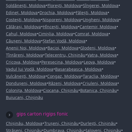
•
•
•
Șoldănești, Moldova
Florești, Moldova
Sîngerei, Moldova
•
•
•
Edineț, Moldova
Drochia, Moldova
Fălești, Moldova
•
•
•
Costești, Moldova
Nisporeni, Moldova
Ungheni, Moldova
•
•
•
Călărași, Moldova
Hîncești, Moldova
Cantemir, Moldova
•
•
•
Cahul, Moldova
Cimișlia, Moldova
Comrat, Moldova
•
•
Căușeni, Moldova
Ștefan Vodă, Moldova
•
•
•
Anenii Noi, Moldova
Bacioi, Moldova
Glodeni, Moldova
•
•
•
Țînțăreni, Moldova
Telecentru, Chișinău
Vatra, Moldova
•
•
•
Cricova, Moldova
Peresecina, Moldova
Leova, Moldova
•
•
Vadul lui Vodă, Moldova
Basarabeasca, Moldova
•
•
•
Vulcănești, Moldova
Congaz, Moldova
Taraclia, Moldova
•
•
•
Dondușeni, Moldova
Răzeni, Moldova
Criuleni, Moldova
•
•
•
Colonița, Moldova
Ciocana, Chișinău
Botanica, Chișinău
Buiucani, Chișinău
gips carton rigips fonic
•
•
•
Chișinău, Moldova
Trușeni, Chișinău
Durlești, Chișinău
•
•
•
Strășeni, Chișinău
Dumbrava, Chișinău
Ialoveni, Chișinău