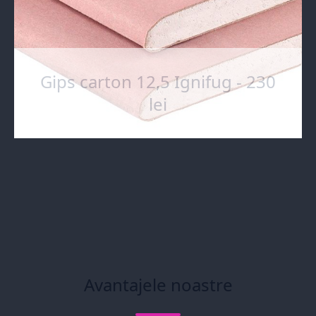
Gips carton 12,5 Ignifug - 230
lei
Avantajele noastre