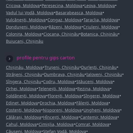
•
•
•
Cricova, Moldova
Peresecina, Moldova
Leova, Moldova
•
•
Vadul lui Vodă, Moldova
Basarabeasca, Moldova
•
•
•
Vulcănești, Moldova
Congaz, Moldova
Taraclia, Moldova
•
•
•
Dondușeni, Moldova
Răzeni, Moldova
Criuleni, Moldova
•
•
•
Colonița, Moldova
Ciocana, Chișinău
Botanica, Chișinău
Buiucani, Chișinău
profile pentru gips carton
•
•
•
Chișinău, Moldova
Trușeni, Chișinău
Durlești, Chișinău
•
•
•
Strășeni, Chișinău
Dumbrava, Chișinău
Ialoveni, Chișinău
•
•
•
Sîngera, Chișinău
Codru, Moldova
Stăuceni, Moldova
•
•
•
Orhei, Moldova
Telenești, Moldova
Rezina, Moldova
•
•
•
Șoldănești, Moldova
Florești, Moldova
Sîngerei, Moldova
•
•
•
Edineț, Moldova
Drochia, Moldova
Fălești, Moldova
•
•
•
Costești, Moldova
Nisporeni, Moldova
Ungheni, Moldova
•
•
•
Călărași, Moldova
Hîncești, Moldova
Cantemir, Moldova
•
•
•
Cahul, Moldova
Cimișlia, Moldova
Comrat, Moldova
•
•
Căușeni, Moldova
Ștefan Vodă, Moldova