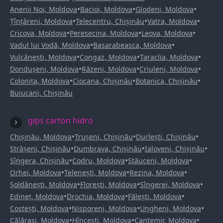
•
•
•
Anenii Noi, Moldova
Bacioi, Moldova
Glodeni, Moldova
•
•
•
Țînțăreni, Moldova
Telecentru, Chișinău
Vatra, Moldova
•
•
•
Cricova, Moldova
Peresecina, Moldova
Leova, Moldova
•
•
Vadul lui Vodă, Moldova
Basarabeasca, Moldova
•
•
•
Vulcănești, Moldova
Congaz, Moldova
Taraclia, Moldova
•
•
•
Dondușeni, Moldova
Răzeni, Moldova
Criuleni, Moldova
•
•
•
Colonița, Moldova
Ciocana, Chișinău
Botanica, Chișinău
Buiucani, Chișinău
gips carton hidro
•
•
•
Chișinău, Moldova
Trușeni, Chișinău
Durlești, Chișinău
•
•
•
Strășeni, Chișinău
Dumbrava, Chișinău
Ialoveni, Chișinău
•
•
•
Sîngera, Chișinău
Codru, Moldova
Stăuceni, Moldova
•
•
•
Orhei, Moldova
Telenești, Moldova
Rezina, Moldova
•
•
•
Șoldănești, Moldova
Florești, Moldova
Sîngerei, Moldova
•
•
•
Edineț, Moldova
Drochia, Moldova
Fălești, Moldova
•
•
•
Costești, Moldova
Nisporeni, Moldova
Ungheni, Moldova
•
•
•
Călărași, Moldova
Hîncești, Moldova
Cantemir, Moldova