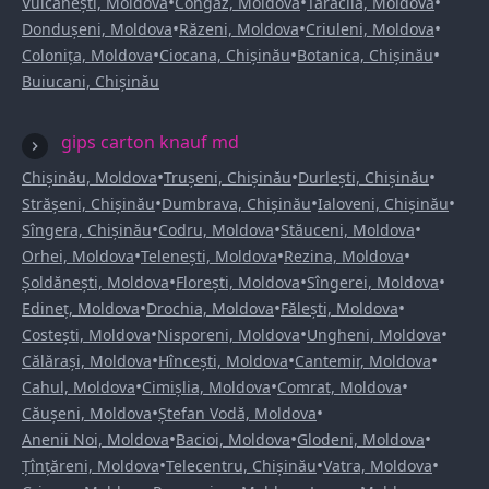
•
•
•
Vulcănești, Moldova
Congaz, Moldova
Taraclia, Moldova
•
•
•
Dondușeni, Moldova
Răzeni, Moldova
Criuleni, Moldova
•
•
•
Colonița, Moldova
Ciocana, Chișinău
Botanica, Chișinău
Buiucani, Chișinău
gips carton knauf md
•
•
•
Chișinău, Moldova
Trușeni, Chișinău
Durlești, Chișinău
•
•
•
Strășeni, Chișinău
Dumbrava, Chișinău
Ialoveni, Chișinău
•
•
•
Sîngera, Chișinău
Codru, Moldova
Stăuceni, Moldova
•
•
•
Orhei, Moldova
Telenești, Moldova
Rezina, Moldova
•
•
•
Șoldănești, Moldova
Florești, Moldova
Sîngerei, Moldova
•
•
•
Edineț, Moldova
Drochia, Moldova
Fălești, Moldova
•
•
•
Costești, Moldova
Nisporeni, Moldova
Ungheni, Moldova
•
•
•
Călărași, Moldova
Hîncești, Moldova
Cantemir, Moldova
•
•
•
Cahul, Moldova
Cimișlia, Moldova
Comrat, Moldova
•
•
Căușeni, Moldova
Ștefan Vodă, Moldova
•
•
•
Anenii Noi, Moldova
Bacioi, Moldova
Glodeni, Moldova
•
•
•
Țînțăreni, Moldova
Telecentru, Chișinău
Vatra, Moldova