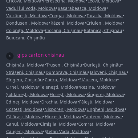
•
•
•
Cricova, Moldova
Peresecina, Moldova
Leova, Moldova
•
•
Vadul lui Vodă, Moldova
Basarabeasca, Moldova
•
•
•
Vulcănești, Moldova
Congaz, Moldova
Taraclia, Moldova
•
•
•
Dondușeni, Moldova
Răzeni, Moldova
Criuleni, Moldova
•
•
•
Colonița, Moldova
Ciocana, Chișinău
Botanica, Chișinău
Buiucani, Chișinău
gips carton chisinau
•
•
•
Chișinău, Moldova
Trușeni, Chișinău
Durlești, Chișinău
•
•
•
Strășeni, Chișinău
Dumbrava, Chișinău
Ialoveni, Chișinău
•
•
•
Sîngera, Chișinău
Codru, Moldova
Stăuceni, Moldova
•
•
•
Orhei, Moldova
Telenești, Moldova
Rezina, Moldova
•
•
•
Șoldănești, Moldova
Florești, Moldova
Sîngerei, Moldova
•
•
•
Edineț, Moldova
Drochia, Moldova
Fălești, Moldova
•
•
•
Costești, Moldova
Nisporeni, Moldova
Ungheni, Moldova
•
•
•
Călărași, Moldova
Hîncești, Moldova
Cantemir, Moldova
•
•
•
Cahul, Moldova
Cimișlia, Moldova
Comrat, Moldova
•
•
Căușeni, Moldova
Ștefan Vodă, Moldova