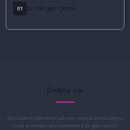
profile gips carton
01
Despre noi
Descoperiți liderconstruct.md – soluția ideală pentru
toate proiectele dumneavoastră de gips carton!