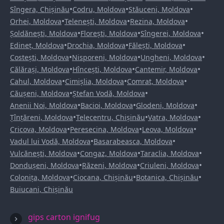
•
•
•
Sîngera, Chișinău
Codru, Moldova
Stăuceni, Moldova
•
•
•
Orhei, Moldova
Telenești, Moldova
Rezina, Moldova
•
•
•
Șoldănești, Moldova
Florești, Moldova
Sîngerei, Moldova
•
•
•
Edineț, Moldova
Drochia, Moldova
Fălești, Moldova
•
•
•
Costești, Moldova
Nisporeni, Moldova
Ungheni, Moldova
•
•
•
Călărași, Moldova
Hîncești, Moldova
Cantemir, Moldova
•
•
•
Cahul, Moldova
Cimișlia, Moldova
Comrat, Moldova
•
•
Căușeni, Moldova
Ștefan Vodă, Moldova
•
•
•
Anenii Noi, Moldova
Bacioi, Moldova
Glodeni, Moldova
•
•
•
Țînțăreni, Moldova
Telecentru, Chișinău
Vatra, Moldova
•
•
•
Cricova, Moldova
Peresecina, Moldova
Leova, Moldova
•
•
Vadul lui Vodă, Moldova
Basarabeasca, Moldova
•
•
•
Vulcănești, Moldova
Congaz, Moldova
Taraclia, Moldova
•
•
•
Dondușeni, Moldova
Răzeni, Moldova
Criuleni, Moldova
•
•
•
Colonița, Moldova
Ciocana, Chișinău
Botanica, Chișinău
Buiucani, Chișinău
gips carton ignifug