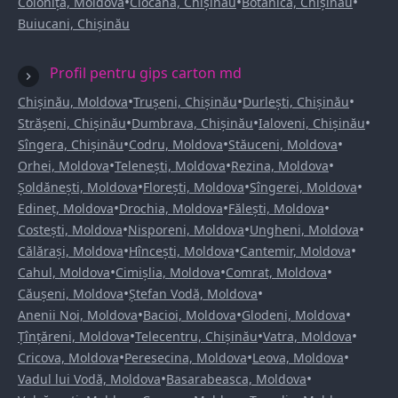
•
•
•
Colonița, Moldova
Ciocana, Chișinău
Botanica, Chișinău
Buiucani, Chișinău
Profil pentru gips carton md
•
•
•
Chișinău, Moldova
Trușeni, Chișinău
Durlești, Chișinău
•
•
•
Strășeni, Chișinău
Dumbrava, Chișinău
Ialoveni, Chișinău
•
•
•
Sîngera, Chișinău
Codru, Moldova
Stăuceni, Moldova
•
•
•
Orhei, Moldova
Telenești, Moldova
Rezina, Moldova
•
•
•
Șoldănești, Moldova
Florești, Moldova
Sîngerei, Moldova
•
•
•
Edineț, Moldova
Drochia, Moldova
Fălești, Moldova
•
•
•
Costești, Moldova
Nisporeni, Moldova
Ungheni, Moldova
•
•
•
Călărași, Moldova
Hîncești, Moldova
Cantemir, Moldova
•
•
•
Cahul, Moldova
Cimișlia, Moldova
Comrat, Moldova
•
•
Căușeni, Moldova
Ștefan Vodă, Moldova
•
•
•
Anenii Noi, Moldova
Bacioi, Moldova
Glodeni, Moldova
•
•
•
Țînțăreni, Moldova
Telecentru, Chișinău
Vatra, Moldova
•
•
•
Cricova, Moldova
Peresecina, Moldova
Leova, Moldova
•
•
Vadul lui Vodă, Moldova
Basarabeasca, Moldova