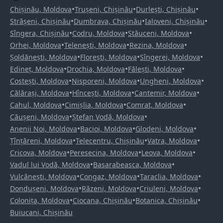
•
•
•
Chișinău, Moldova
Trușeni, Chișinău
Durlești, Chișinău
•
•
•
Strășeni, Chișinău
Dumbrava, Chișinău
Ialoveni, Chișinău
•
•
•
Sîngera, Chișinău
Codru, Moldova
Stăuceni, Moldova
•
•
•
Orhei, Moldova
Telenești, Moldova
Rezina, Moldova
•
•
•
Șoldănești, Moldova
Florești, Moldova
Sîngerei, Moldova
•
•
•
Edineț, Moldova
Drochia, Moldova
Fălești, Moldova
•
•
•
Costești, Moldova
Nisporeni, Moldova
Ungheni, Moldova
•
•
•
Călărași, Moldova
Hîncești, Moldova
Cantemir, Moldova
•
•
•
Cahul, Moldova
Cimișlia, Moldova
Comrat, Moldova
•
•
Căușeni, Moldova
Ștefan Vodă, Moldova
•
•
•
Anenii Noi, Moldova
Bacioi, Moldova
Glodeni, Moldova
•
•
•
Țînțăreni, Moldova
Telecentru, Chișinău
Vatra, Moldova
•
•
•
Cricova, Moldova
Peresecina, Moldova
Leova, Moldova
•
•
Vadul lui Vodă, Moldova
Basarabeasca, Moldova
•
•
•
Vulcănești, Moldova
Congaz, Moldova
Taraclia, Moldova
•
•
•
Dondușeni, Moldova
Răzeni, Moldova
Criuleni, Moldova
•
•
•
Colonița, Moldova
Ciocana, Chișinău
Botanica, Chișinău
Buiucani, Chișinău