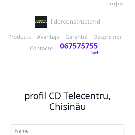
ro
|
ru
liderconstruct.md
Products
Avantaje
Garantie
Despre noi
067575755
Contacte
Apel
profil CD Telecentru,
Chișinău