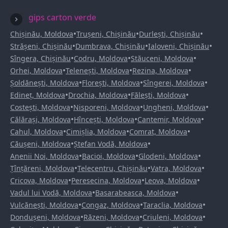
gips carton verde
•
•
•
Chișinău, Moldova
Trușeni, Chișinău
Durlești, Chișinău
•
•
•
Strășeni, Chișinău
Dumbrava, Chișinău
Ialoveni, Chișinău
•
•
•
Sîngera, Chișinău
Codru, Moldova
Stăuceni, Moldova
•
•
•
Orhei, Moldova
Telenești, Moldova
Rezina, Moldova
•
•
•
Șoldănești, Moldova
Florești, Moldova
Sîngerei, Moldova
•
•
•
Edineț, Moldova
Drochia, Moldova
Fălești, Moldova
•
•
•
Costești, Moldova
Nisporeni, Moldova
Ungheni, Moldova
•
•
•
Călărași, Moldova
Hîncești, Moldova
Cantemir, Moldova
•
•
•
Cahul, Moldova
Cimișlia, Moldova
Comrat, Moldova
•
•
Căușeni, Moldova
Ștefan Vodă, Moldova
•
•
•
Anenii Noi, Moldova
Bacioi, Moldova
Glodeni, Moldova
•
•
•
Țînțăreni, Moldova
Telecentru, Chișinău
Vatra, Moldova
•
•
•
Cricova, Moldova
Peresecina, Moldova
Leova, Moldova
•
•
Vadul lui Vodă, Moldova
Basarabeasca, Moldova
•
•
•
Vulcănești, Moldova
Congaz, Moldova
Taraclia, Moldova
•
•
•
Dondușeni, Moldova
Răzeni, Moldova
Criuleni, Moldova