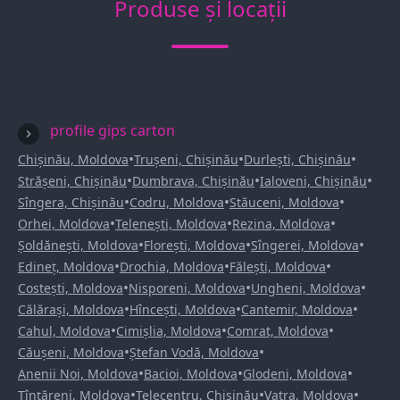
Produse și locații
profile gips carton
•
•
•
Chișinău, Moldova
Trușeni, Chișinău
Durlești, Chișinău
•
•
•
Strășeni, Chișinău
Dumbrava, Chișinău
Ialoveni, Chișinău
•
•
•
Sîngera, Chișinău
Codru, Moldova
Stăuceni, Moldova
•
•
•
Orhei, Moldova
Telenești, Moldova
Rezina, Moldova
•
•
•
Șoldănești, Moldova
Florești, Moldova
Sîngerei, Moldova
•
•
•
Edineț, Moldova
Drochia, Moldova
Fălești, Moldova
•
•
•
Costești, Moldova
Nisporeni, Moldova
Ungheni, Moldova
•
•
•
Călărași, Moldova
Hîncești, Moldova
Cantemir, Moldova
•
•
•
Cahul, Moldova
Cimișlia, Moldova
Comrat, Moldova
•
•
Căușeni, Moldova
Ștefan Vodă, Moldova
•
•
•
Anenii Noi, Moldova
Bacioi, Moldova
Glodeni, Moldova
•
•
•
Țînțăreni, Moldova
Telecentru, Chișinău
Vatra, Moldova