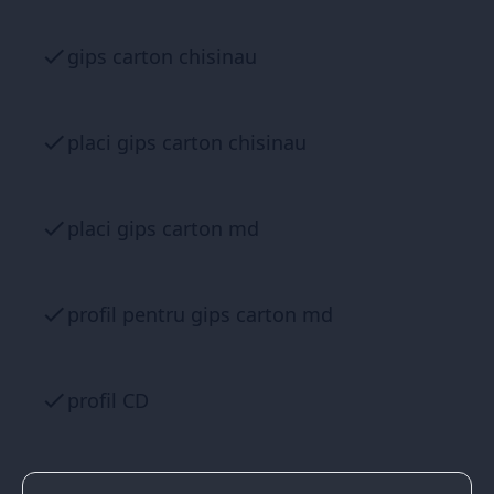
gips carton chisinau
placi gips carton chisinau
placi gips carton md
profil pentru gips carton md
profil CD