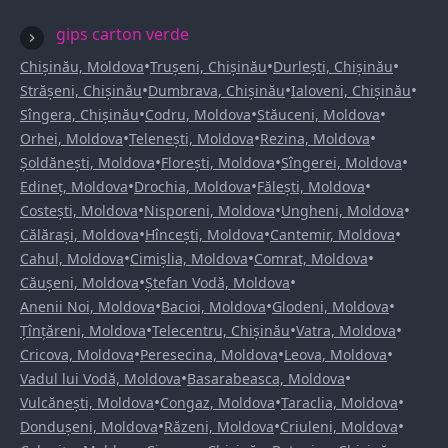
gips carton verde
•
•
•
Chișinău, Moldova
Trușeni, Chișinău
Durlești, Chișinău
•
•
•
Strășeni, Chișinău
Dumbrava, Chișinău
Ialoveni, Chișinău
•
•
•
Sîngera, Chișinău
Codru, Moldova
Stăuceni, Moldova
•
•
•
Orhei, Moldova
Telenești, Moldova
Rezina, Moldova
•
•
•
Șoldănești, Moldova
Florești, Moldova
Sîngerei, Moldova
•
•
•
Edineț, Moldova
Drochia, Moldova
Fălești, Moldova
•
•
•
Costești, Moldova
Nisporeni, Moldova
Ungheni, Moldova
•
•
•
Călărași, Moldova
Hîncești, Moldova
Cantemir, Moldova
•
•
•
Cahul, Moldova
Cimișlia, Moldova
Comrat, Moldova
•
•
Căușeni, Moldova
Ștefan Vodă, Moldova
•
•
•
Anenii Noi, Moldova
Bacioi, Moldova
Glodeni, Moldova
•
•
•
Țînțăreni, Moldova
Telecentru, Chișinău
Vatra, Moldova
•
•
•
Cricova, Moldova
Peresecina, Moldova
Leova, Moldova
•
•
Vadul lui Vodă, Moldova
Basarabeasca, Moldova
•
•
•
Vulcănești, Moldova
Congaz, Moldova
Taraclia, Moldova
•
•
•
Dondușeni, Moldova
Răzeni, Moldova
Criuleni, Moldova