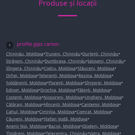
Produse și locații
profile gips carton
•
•
•
Chișinău, Moldova
Trușeni, Chișinău
Durlești, Chișinău
•
•
•
Strășeni, Chișinău
Dumbrava, Chișinău
Ialoveni, Chișinău
•
•
•
Sîngera, Chișinău
Codru, Moldova
Stăuceni, Moldova
•
•
•
Orhei, Moldova
Telenești, Moldova
Rezina, Moldova
•
•
•
Șoldănești, Moldova
Florești, Moldova
Sîngerei, Moldova
•
•
•
Edineț, Moldova
Drochia, Moldova
Fălești, Moldova
•
•
•
Costești, Moldova
Nisporeni, Moldova
Ungheni, Moldova
•
•
•
Călărași, Moldova
Hîncești, Moldova
Cantemir, Moldova
•
•
•
Cahul, Moldova
Cimișlia, Moldova
Comrat, Moldova
•
•
Căușeni, Moldova
Ștefan Vodă, Moldova
•
•
•
Anenii Noi, Moldova
Bacioi, Moldova
Glodeni, Moldova
•
•
•
Țînțăreni, Moldova
Telecentru, Chișinău
Vatra, Moldova