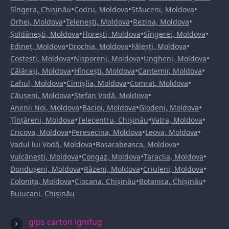
•
•
•
Sîngera, Chișinău
Codru, Moldova
Stăuceni, Moldova
•
•
•
Orhei, Moldova
Telenești, Moldova
Rezina, Moldova
•
•
•
Șoldănești, Moldova
Florești, Moldova
Sîngerei, Moldova
•
•
•
Edineț, Moldova
Drochia, Moldova
Fălești, Moldova
•
•
•
Costești, Moldova
Nisporeni, Moldova
Ungheni, Moldova
•
•
•
Călărași, Moldova
Hîncești, Moldova
Cantemir, Moldova
•
•
•
Cahul, Moldova
Cimișlia, Moldova
Comrat, Moldova
•
•
Căușeni, Moldova
Ștefan Vodă, Moldova
•
•
•
Anenii Noi, Moldova
Bacioi, Moldova
Glodeni, Moldova
•
•
•
Țînțăreni, Moldova
Telecentru, Chișinău
Vatra, Moldova
•
•
•
Cricova, Moldova
Peresecina, Moldova
Leova, Moldova
•
•
Vadul lui Vodă, Moldova
Basarabeasca, Moldova
•
•
•
Vulcănești, Moldova
Congaz, Moldova
Taraclia, Moldova
•
•
•
Dondușeni, Moldova
Răzeni, Moldova
Criuleni, Moldova
•
•
•
Colonița, Moldova
Ciocana, Chișinău
Botanica, Chișinău
Buiucani, Chișinău
gips carton ignifug