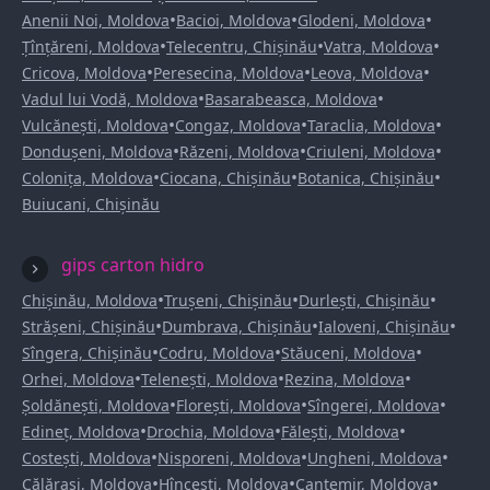
•
•
•
Anenii Noi, Moldova
Bacioi, Moldova
Glodeni, Moldova
•
•
•
Țînțăreni, Moldova
Telecentru, Chișinău
Vatra, Moldova
•
•
•
Cricova, Moldova
Peresecina, Moldova
Leova, Moldova
•
•
Vadul lui Vodă, Moldova
Basarabeasca, Moldova
•
•
•
Vulcănești, Moldova
Congaz, Moldova
Taraclia, Moldova
•
•
•
Dondușeni, Moldova
Răzeni, Moldova
Criuleni, Moldova
•
•
•
Colonița, Moldova
Ciocana, Chișinău
Botanica, Chișinău
Buiucani, Chișinău
gips carton hidro
•
•
•
Chișinău, Moldova
Trușeni, Chișinău
Durlești, Chișinău
•
•
•
Strășeni, Chișinău
Dumbrava, Chișinău
Ialoveni, Chișinău
•
•
•
Sîngera, Chișinău
Codru, Moldova
Stăuceni, Moldova
•
•
•
Orhei, Moldova
Telenești, Moldova
Rezina, Moldova
•
•
•
Șoldănești, Moldova
Florești, Moldova
Sîngerei, Moldova
•
•
•
Edineț, Moldova
Drochia, Moldova
Fălești, Moldova
•
•
•
Costești, Moldova
Nisporeni, Moldova
Ungheni, Moldova
•
•
•
Călărași, Moldova
Hîncești, Moldova
Cantemir, Moldova