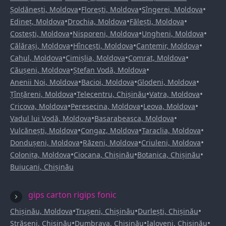
•
•
•
Șoldănești, Moldova
Florești, Moldova
Sîngerei, Moldova
•
•
•
Edineț, Moldova
Drochia, Moldova
Fălești, Moldova
•
•
•
Costești, Moldova
Nisporeni, Moldova
Ungheni, Moldova
•
•
•
Călărași, Moldova
Hîncești, Moldova
Cantemir, Moldova
•
•
•
Cahul, Moldova
Cimișlia, Moldova
Comrat, Moldova
•
•
Căușeni, Moldova
Ștefan Vodă, Moldova
•
•
•
Anenii Noi, Moldova
Bacioi, Moldova
Glodeni, Moldova
•
•
•
Țînțăreni, Moldova
Telecentru, Chișinău
Vatra, Moldova
•
•
•
Cricova, Moldova
Peresecina, Moldova
Leova, Moldova
•
•
Vadul lui Vodă, Moldova
Basarabeasca, Moldova
•
•
•
Vulcănești, Moldova
Congaz, Moldova
Taraclia, Moldova
•
•
•
Dondușeni, Moldova
Răzeni, Moldova
Criuleni, Moldova
•
•
•
Colonița, Moldova
Ciocana, Chișinău
Botanica, Chișinău
Buiucani, Chișinău
gips carton rigips fonic
•
•
•
Chișinău, Moldova
Trușeni, Chișinău
Durlești, Chișinău
•
•
•
Strășeni, Chișinău
Dumbrava, Chișinău
Ialoveni, Chișinău