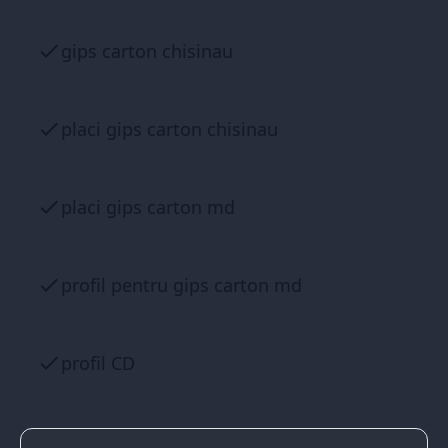
gips carton chisinau
placi gips carton chisinau
placi gips carton md
profil pentru gips carton md
profil CD