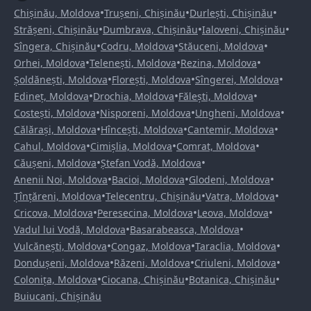
•
•
•
Chișinău, Moldova
Trușeni, Chișinău
Durlești, Chișinău
•
•
•
Strășeni, Chișinău
Dumbrava, Chișinău
Ialoveni, Chișinău
•
•
•
Sîngera, Chișinău
Codru, Moldova
Stăuceni, Moldova
•
•
•
Orhei, Moldova
Telenești, Moldova
Rezina, Moldova
•
•
•
Șoldănești, Moldova
Florești, Moldova
Sîngerei, Moldova
•
•
•
Edineț, Moldova
Drochia, Moldova
Fălești, Moldova
•
•
•
Costești, Moldova
Nisporeni, Moldova
Ungheni, Moldova
•
•
•
Călărași, Moldova
Hîncești, Moldova
Cantemir, Moldova
•
•
•
Cahul, Moldova
Cimișlia, Moldova
Comrat, Moldova
•
•
Căușeni, Moldova
Ștefan Vodă, Moldova
•
•
•
Anenii Noi, Moldova
Bacioi, Moldova
Glodeni, Moldova
•
•
•
Țînțăreni, Moldova
Telecentru, Chișinău
Vatra, Moldova
•
•
•
Cricova, Moldova
Peresecina, Moldova
Leova, Moldova
•
•
Vadul lui Vodă, Moldova
Basarabeasca, Moldova
•
•
•
Vulcănești, Moldova
Congaz, Moldova
Taraclia, Moldova
•
•
•
Dondușeni, Moldova
Răzeni, Moldova
Criuleni, Moldova
•
•
•
Colonița, Moldova
Ciocana, Chișinău
Botanica, Chișinău
Buiucani, Chișinău