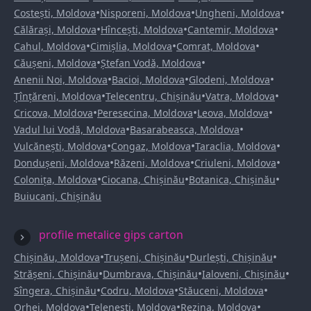
•
•
•
Costești, Moldova
Nisporeni, Moldova
Ungheni, Moldova
•
•
•
Călărași, Moldova
Hîncești, Moldova
Cantemir, Moldova
•
•
•
Cahul, Moldova
Cimișlia, Moldova
Comrat, Moldova
•
•
Căușeni, Moldova
Ștefan Vodă, Moldova
•
•
•
Anenii Noi, Moldova
Bacioi, Moldova
Glodeni, Moldova
•
•
•
Țînțăreni, Moldova
Telecentru, Chișinău
Vatra, Moldova
•
•
•
Cricova, Moldova
Peresecina, Moldova
Leova, Moldova
•
•
Vadul lui Vodă, Moldova
Basarabeasca, Moldova
•
•
•
Vulcănești, Moldova
Congaz, Moldova
Taraclia, Moldova
•
•
•
Dondușeni, Moldova
Răzeni, Moldova
Criuleni, Moldova
•
•
•
Colonița, Moldova
Ciocana, Chișinău
Botanica, Chișinău
Buiucani, Chișinău
profile metalice gips carton
•
•
•
Chișinău, Moldova
Trușeni, Chișinău
Durlești, Chișinău
•
•
•
Strășeni, Chișinău
Dumbrava, Chișinău
Ialoveni, Chișinău
•
•
•
Sîngera, Chișinău
Codru, Moldova
Stăuceni, Moldova
•
•
•
Orhei, Moldova
Telenești, Moldova
Rezina, Moldova