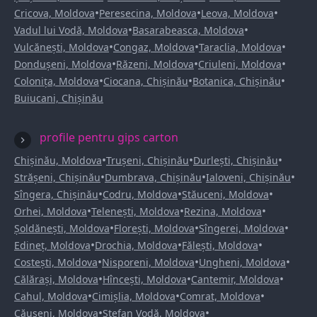
•
•
•
Cricova, Moldova
Peresecina, Moldova
Leova, Moldova
•
•
Vadul lui Vodă, Moldova
Basarabeasca, Moldova
•
•
•
Vulcănești, Moldova
Congaz, Moldova
Taraclia, Moldova
•
•
•
Dondușeni, Moldova
Răzeni, Moldova
Criuleni, Moldova
•
•
•
Colonița, Moldova
Ciocana, Chișinău
Botanica, Chișinău
Buiucani, Chișinău
profile pentru gips carton
•
•
•
Chișinău, Moldova
Trușeni, Chișinău
Durlești, Chișinău
•
•
•
Strășeni, Chișinău
Dumbrava, Chișinău
Ialoveni, Chișinău
•
•
•
Sîngera, Chișinău
Codru, Moldova
Stăuceni, Moldova
•
•
•
Orhei, Moldova
Telenești, Moldova
Rezina, Moldova
•
•
•
Șoldănești, Moldova
Florești, Moldova
Sîngerei, Moldova
•
•
•
Edineț, Moldova
Drochia, Moldova
Fălești, Moldova
•
•
•
Costești, Moldova
Nisporeni, Moldova
Ungheni, Moldova
•
•
•
Călărași, Moldova
Hîncești, Moldova
Cantemir, Moldova
•
•
•
Cahul, Moldova
Cimișlia, Moldova
Comrat, Moldova
•
•
Căușeni, Moldova
Ștefan Vodă, Moldova