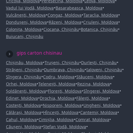
•
•
•
Cricova, Moldova
Peresecina, Moldova
Leova, Moldova
•
•
Vadul lui Vodă, Moldova
Basarabeasca, Moldova
•
•
•
Vulcănești, Moldova
Congaz, Moldova
Taraclia, Moldova
•
•
•
Dondușeni, Moldova
Răzeni, Moldova
Criuleni, Moldova
•
•
•
Colonița, Moldova
Ciocana, Chișinău
Botanica, Chișinău
Buiucani, Chișinău
gips carton chisinau
•
•
•
Chișinău, Moldova
Trușeni, Chișinău
Durlești, Chișinău
•
•
•
Strășeni, Chișinău
Dumbrava, Chișinău
Ialoveni, Chișinău
•
•
•
Sîngera, Chișinău
Codru, Moldova
Stăuceni, Moldova
•
•
•
Orhei, Moldova
Telenești, Moldova
Rezina, Moldova
•
•
•
Șoldănești, Moldova
Florești, Moldova
Sîngerei, Moldova
•
•
•
Edineț, Moldova
Drochia, Moldova
Fălești, Moldova
•
•
•
Costești, Moldova
Nisporeni, Moldova
Ungheni, Moldova
•
•
•
Călărași, Moldova
Hîncești, Moldova
Cantemir, Moldova
•
•
•
Cahul, Moldova
Cimișlia, Moldova
Comrat, Moldova
•
•
Căușeni, Moldova
Ștefan Vodă, Moldova