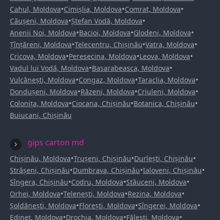
•
•
•
Cahul, Moldova
Cimișlia, Moldova
Comrat, Moldova
•
•
Căușeni, Moldova
Ștefan Vodă, Moldova
•
•
•
Anenii Noi, Moldova
Bacioi, Moldova
Glodeni, Moldova
•
•
•
Țînțăreni, Moldova
Telecentru, Chișinău
Vatra, Moldova
•
•
•
Cricova, Moldova
Peresecina, Moldova
Leova, Moldova
•
•
Vadul lui Vodă, Moldova
Basarabeasca, Moldova
•
•
•
Vulcănești, Moldova
Congaz, Moldova
Taraclia, Moldova
•
•
•
Dondușeni, Moldova
Răzeni, Moldova
Criuleni, Moldova
•
•
•
Colonița, Moldova
Ciocana, Chișinău
Botanica, Chișinău
Buiucani, Chișinău
gips carton md
•
•
•
Chișinău, Moldova
Trușeni, Chișinău
Durlești, Chișinău
•
•
•
Strășeni, Chișinău
Dumbrava, Chișinău
Ialoveni, Chișinău
•
•
•
Sîngera, Chișinău
Codru, Moldova
Stăuceni, Moldova
•
•
•
Orhei, Moldova
Telenești, Moldova
Rezina, Moldova
•
•
•
Șoldănești, Moldova
Florești, Moldova
Sîngerei, Moldova
•
•
•
Edineț, Moldova
Drochia, Moldova
Fălești, Moldova