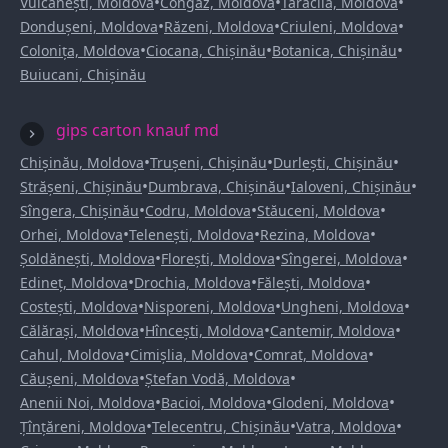
•
•
•
Vulcănești, Moldova
Congaz, Moldova
Taraclia, Moldova
•
•
•
Dondușeni, Moldova
Răzeni, Moldova
Criuleni, Moldova
•
•
•
Colonița, Moldova
Ciocana, Chișinău
Botanica, Chișinău
Buiucani, Chișinău
gips carton knauf md
•
•
•
Chișinău, Moldova
Trușeni, Chișinău
Durlești, Chișinău
•
•
•
Strășeni, Chișinău
Dumbrava, Chișinău
Ialoveni, Chișinău
•
•
•
Sîngera, Chișinău
Codru, Moldova
Stăuceni, Moldova
•
•
•
Orhei, Moldova
Telenești, Moldova
Rezina, Moldova
•
•
•
Șoldănești, Moldova
Florești, Moldova
Sîngerei, Moldova
•
•
•
Edineț, Moldova
Drochia, Moldova
Fălești, Moldova
•
•
•
Costești, Moldova
Nisporeni, Moldova
Ungheni, Moldova
•
•
•
Călărași, Moldova
Hîncești, Moldova
Cantemir, Moldova
•
•
•
Cahul, Moldova
Cimișlia, Moldova
Comrat, Moldova
•
•
Căușeni, Moldova
Ștefan Vodă, Moldova
•
•
•
Anenii Noi, Moldova
Bacioi, Moldova
Glodeni, Moldova
•
•
•
Țînțăreni, Moldova
Telecentru, Chișinău
Vatra, Moldova