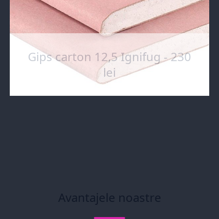
Gips carton 12,5 Ignifug - 230
lei
Avantajele noastre