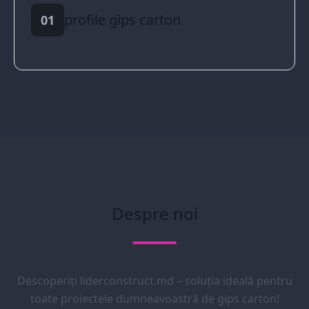
profile gips carton
01
Despre noi
Descoperiți liderconstruct.md – soluția ideală pentru
toate proiectele dumneavoastră de gips carton!