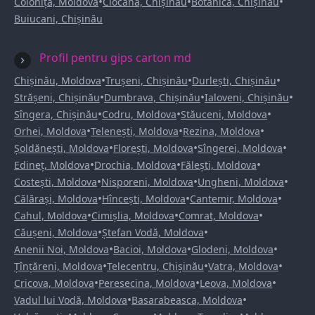
•
•
•
Colonița, Moldova
Ciocana, Chișinău
Botanica, Chișinău
Buiucani, Chișinău
Profil pentru gips carton md
•
•
•
Chișinău, Moldova
Trușeni, Chișinău
Durlești, Chișinău
•
•
•
Strășeni, Chișinău
Dumbrava, Chișinău
Ialoveni, Chișinău
•
•
•
Sîngera, Chișinău
Codru, Moldova
Stăuceni, Moldova
•
•
•
Orhei, Moldova
Telenești, Moldova
Rezina, Moldova
•
•
•
Șoldănești, Moldova
Florești, Moldova
Sîngerei, Moldova
•
•
•
Edineț, Moldova
Drochia, Moldova
Fălești, Moldova
•
•
•
Costești, Moldova
Nisporeni, Moldova
Ungheni, Moldova
•
•
•
Călărași, Moldova
Hîncești, Moldova
Cantemir, Moldova
•
•
•
Cahul, Moldova
Cimișlia, Moldova
Comrat, Moldova
•
•
Căușeni, Moldova
Ștefan Vodă, Moldova
•
•
•
Anenii Noi, Moldova
Bacioi, Moldova
Glodeni, Moldova
•
•
•
Țînțăreni, Moldova
Telecentru, Chișinău
Vatra, Moldova
•
•
•
Cricova, Moldova
Peresecina, Moldova
Leova, Moldova
•
•
Vadul lui Vodă, Moldova
Basarabeasca, Moldova