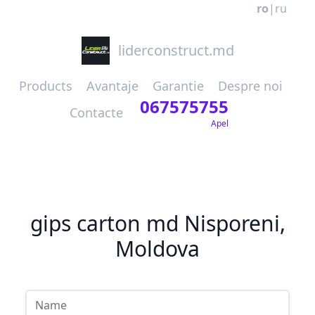
ro
|
ru
liderconstruct.md
Products
Avantaje
Garantie
Despre noi
067575755
Contacte
Apel
gips carton md Nisporeni,
Moldova