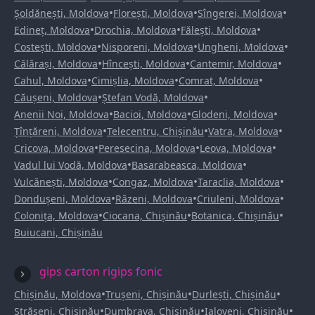
•
•
•
Șoldănești, Moldova
Florești, Moldova
Sîngerei, Moldova
•
•
•
Edineț, Moldova
Drochia, Moldova
Fălești, Moldova
•
•
•
Costești, Moldova
Nisporeni, Moldova
Ungheni, Moldova
•
•
•
Călărași, Moldova
Hîncești, Moldova
Cantemir, Moldova
•
•
•
Cahul, Moldova
Cimișlia, Moldova
Comrat, Moldova
•
•
Căușeni, Moldova
Ștefan Vodă, Moldova
•
•
•
Anenii Noi, Moldova
Bacioi, Moldova
Glodeni, Moldova
•
•
•
Țînțăreni, Moldova
Telecentru, Chișinău
Vatra, Moldova
•
•
•
Cricova, Moldova
Peresecina, Moldova
Leova, Moldova
•
•
Vadul lui Vodă, Moldova
Basarabeasca, Moldova
•
•
•
Vulcănești, Moldova
Congaz, Moldova
Taraclia, Moldova
•
•
•
Dondușeni, Moldova
Răzeni, Moldova
Criuleni, Moldova
•
•
•
Colonița, Moldova
Ciocana, Chișinău
Botanica, Chișinău
Buiucani, Chișinău
gips carton rigips fonic
•
•
•
Chișinău, Moldova
Trușeni, Chișinău
Durlești, Chișinău
•
•
•
Strășeni, Chișinău
Dumbrava, Chișinău
Ialoveni, Chișinău