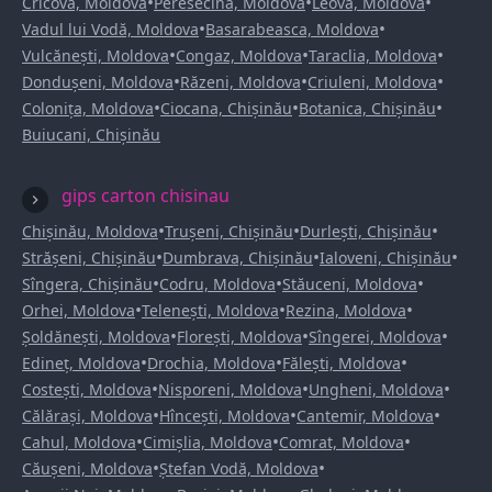
•
•
•
Cricova, Moldova
Peresecina, Moldova
Leova, Moldova
•
•
Vadul lui Vodă, Moldova
Basarabeasca, Moldova
•
•
•
Vulcănești, Moldova
Congaz, Moldova
Taraclia, Moldova
•
•
•
Dondușeni, Moldova
Răzeni, Moldova
Criuleni, Moldova
•
•
•
Colonița, Moldova
Ciocana, Chișinău
Botanica, Chișinău
Buiucani, Chișinău
gips carton chisinau
•
•
•
Chișinău, Moldova
Trușeni, Chișinău
Durlești, Chișinău
•
•
•
Strășeni, Chișinău
Dumbrava, Chișinău
Ialoveni, Chișinău
•
•
•
Sîngera, Chișinău
Codru, Moldova
Stăuceni, Moldova
•
•
•
Orhei, Moldova
Telenești, Moldova
Rezina, Moldova
•
•
•
Șoldănești, Moldova
Florești, Moldova
Sîngerei, Moldova
•
•
•
Edineț, Moldova
Drochia, Moldova
Fălești, Moldova
•
•
•
Costești, Moldova
Nisporeni, Moldova
Ungheni, Moldova
•
•
•
Călărași, Moldova
Hîncești, Moldova
Cantemir, Moldova
•
•
•
Cahul, Moldova
Cimișlia, Moldova
Comrat, Moldova
•
•
Căușeni, Moldova
Ștefan Vodă, Moldova