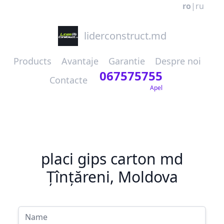
ro
|
ru
liderconstruct.md
Products
Avantaje
Garantie
Despre noi
067575755
Contacte
Apel
placi gips carton md
Țînțăreni, Moldova