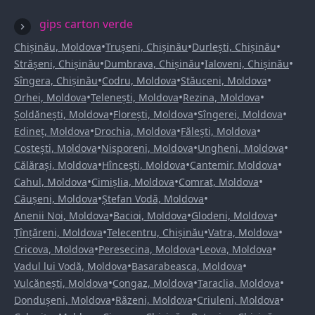
gips carton verde
•
•
•
Chișinău, Moldova
Trușeni, Chișinău
Durlești, Chișinău
•
•
•
Strășeni, Chișinău
Dumbrava, Chișinău
Ialoveni, Chișinău
•
•
•
Sîngera, Chișinău
Codru, Moldova
Stăuceni, Moldova
•
•
•
Orhei, Moldova
Telenești, Moldova
Rezina, Moldova
•
•
•
Șoldănești, Moldova
Florești, Moldova
Sîngerei, Moldova
•
•
•
Edineț, Moldova
Drochia, Moldova
Fălești, Moldova
•
•
•
Costești, Moldova
Nisporeni, Moldova
Ungheni, Moldova
•
•
•
Călărași, Moldova
Hîncești, Moldova
Cantemir, Moldova
•
•
•
Cahul, Moldova
Cimișlia, Moldova
Comrat, Moldova
•
•
Căușeni, Moldova
Ștefan Vodă, Moldova
•
•
•
Anenii Noi, Moldova
Bacioi, Moldova
Glodeni, Moldova
•
•
•
Țînțăreni, Moldova
Telecentru, Chișinău
Vatra, Moldova
•
•
•
Cricova, Moldova
Peresecina, Moldova
Leova, Moldova
•
•
Vadul lui Vodă, Moldova
Basarabeasca, Moldova
•
•
•
Vulcănești, Moldova
Congaz, Moldova
Taraclia, Moldova
•
•
•
Dondușeni, Moldova
Răzeni, Moldova
Criuleni, Moldova