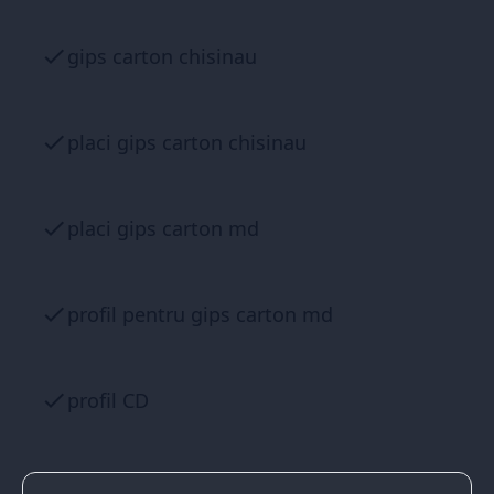
gips carton chisinau
placi gips carton chisinau
placi gips carton md
profil pentru gips carton md
profil CD