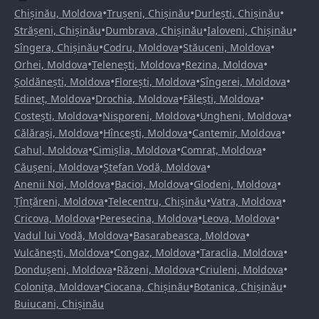
•
•
•
Chișinău, Moldova
Trușeni, Chișinău
Durlești, Chișinău
•
•
•
Strășeni, Chișinău
Dumbrava, Chișinău
Ialoveni, Chișinău
•
•
•
Sîngera, Chișinău
Codru, Moldova
Stăuceni, Moldova
•
•
•
Orhei, Moldova
Telenești, Moldova
Rezina, Moldova
•
•
•
Șoldănești, Moldova
Florești, Moldova
Sîngerei, Moldova
•
•
•
Edineț, Moldova
Drochia, Moldova
Fălești, Moldova
•
•
•
Costești, Moldova
Nisporeni, Moldova
Ungheni, Moldova
•
•
•
Călărași, Moldova
Hîncești, Moldova
Cantemir, Moldova
•
•
•
Cahul, Moldova
Cimișlia, Moldova
Comrat, Moldova
•
•
Căușeni, Moldova
Ștefan Vodă, Moldova
•
•
•
Anenii Noi, Moldova
Bacioi, Moldova
Glodeni, Moldova
•
•
•
Țînțăreni, Moldova
Telecentru, Chișinău
Vatra, Moldova
•
•
•
Cricova, Moldova
Peresecina, Moldova
Leova, Moldova
•
•
Vadul lui Vodă, Moldova
Basarabeasca, Moldova
•
•
•
Vulcănești, Moldova
Congaz, Moldova
Taraclia, Moldova
•
•
•
Dondușeni, Moldova
Răzeni, Moldova
Criuleni, Moldova
•
•
•
Colonița, Moldova
Ciocana, Chișinău
Botanica, Chișinău
Buiucani, Chișinău