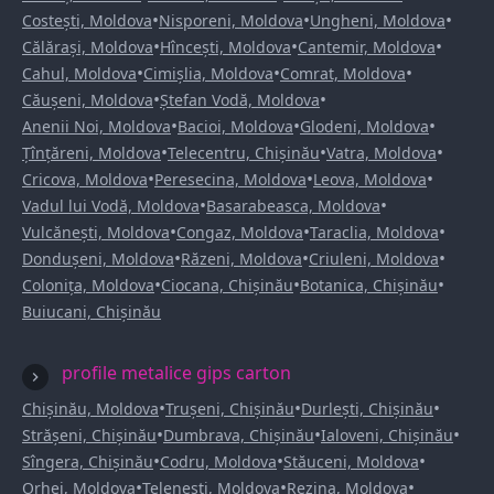
•
•
•
Costești, Moldova
Nisporeni, Moldova
Ungheni, Moldova
•
•
•
Călărași, Moldova
Hîncești, Moldova
Cantemir, Moldova
•
•
•
Cahul, Moldova
Cimișlia, Moldova
Comrat, Moldova
•
•
Căușeni, Moldova
Ștefan Vodă, Moldova
•
•
•
Anenii Noi, Moldova
Bacioi, Moldova
Glodeni, Moldova
•
•
•
Țînțăreni, Moldova
Telecentru, Chișinău
Vatra, Moldova
•
•
•
Cricova, Moldova
Peresecina, Moldova
Leova, Moldova
•
•
Vadul lui Vodă, Moldova
Basarabeasca, Moldova
•
•
•
Vulcănești, Moldova
Congaz, Moldova
Taraclia, Moldova
•
•
•
Dondușeni, Moldova
Răzeni, Moldova
Criuleni, Moldova
•
•
•
Colonița, Moldova
Ciocana, Chișinău
Botanica, Chișinău
Buiucani, Chișinău
profile metalice gips carton
•
•
•
Chișinău, Moldova
Trușeni, Chișinău
Durlești, Chișinău
•
•
•
Strășeni, Chișinău
Dumbrava, Chișinău
Ialoveni, Chișinău
•
•
•
Sîngera, Chișinău
Codru, Moldova
Stăuceni, Moldova
•
•
•
Orhei, Moldova
Telenești, Moldova
Rezina, Moldova