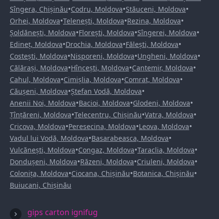
•
•
•
Sîngera, Chișinău
Codru, Moldova
Stăuceni, Moldova
•
•
•
Orhei, Moldova
Telenești, Moldova
Rezina, Moldova
•
•
•
Șoldănești, Moldova
Florești, Moldova
Sîngerei, Moldova
•
•
•
Edineț, Moldova
Drochia, Moldova
Fălești, Moldova
•
•
•
Costești, Moldova
Nisporeni, Moldova
Ungheni, Moldova
•
•
•
Călărași, Moldova
Hîncești, Moldova
Cantemir, Moldova
•
•
•
Cahul, Moldova
Cimișlia, Moldova
Comrat, Moldova
•
•
Căușeni, Moldova
Ștefan Vodă, Moldova
•
•
•
Anenii Noi, Moldova
Bacioi, Moldova
Glodeni, Moldova
•
•
•
Țînțăreni, Moldova
Telecentru, Chișinău
Vatra, Moldova
•
•
•
Cricova, Moldova
Peresecina, Moldova
Leova, Moldova
•
•
Vadul lui Vodă, Moldova
Basarabeasca, Moldova
•
•
•
Vulcănești, Moldova
Congaz, Moldova
Taraclia, Moldova
•
•
•
Dondușeni, Moldova
Răzeni, Moldova
Criuleni, Moldova
•
•
•
Colonița, Moldova
Ciocana, Chișinău
Botanica, Chișinău
Buiucani, Chișinău
gips carton ignifug