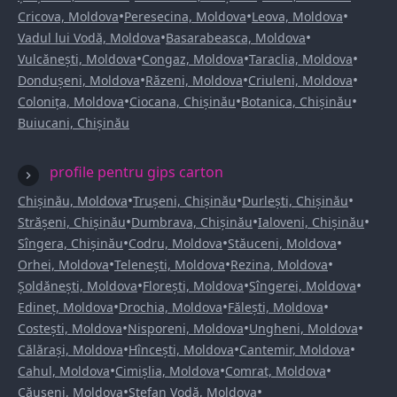
•
•
•
Cricova, Moldova
Peresecina, Moldova
Leova, Moldova
•
•
Vadul lui Vodă, Moldova
Basarabeasca, Moldova
•
•
•
Vulcănești, Moldova
Congaz, Moldova
Taraclia, Moldova
•
•
•
Dondușeni, Moldova
Răzeni, Moldova
Criuleni, Moldova
•
•
•
Colonița, Moldova
Ciocana, Chișinău
Botanica, Chișinău
Buiucani, Chișinău
profile pentru gips carton
•
•
•
Chișinău, Moldova
Trușeni, Chișinău
Durlești, Chișinău
•
•
•
Strășeni, Chișinău
Dumbrava, Chișinău
Ialoveni, Chișinău
•
•
•
Sîngera, Chișinău
Codru, Moldova
Stăuceni, Moldova
•
•
•
Orhei, Moldova
Telenești, Moldova
Rezina, Moldova
•
•
•
Șoldănești, Moldova
Florești, Moldova
Sîngerei, Moldova
•
•
•
Edineț, Moldova
Drochia, Moldova
Fălești, Moldova
•
•
•
Costești, Moldova
Nisporeni, Moldova
Ungheni, Moldova
•
•
•
Călărași, Moldova
Hîncești, Moldova
Cantemir, Moldova
•
•
•
Cahul, Moldova
Cimișlia, Moldova
Comrat, Moldova
•
•
Căușeni, Moldova
Ștefan Vodă, Moldova