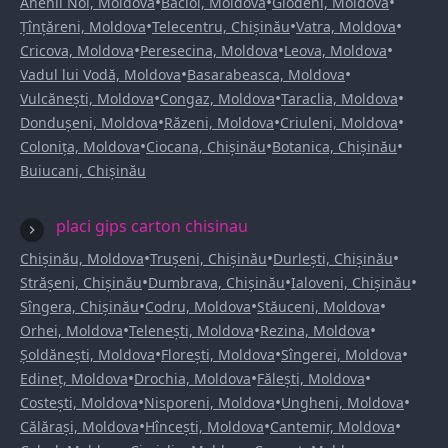
•
•
•
Anenii Noi, Moldova
Bacioi, Moldova
Glodeni, Moldova
•
•
•
Țînțăreni, Moldova
Telecentru, Chișinău
Vatra, Moldova
•
•
•
Cricova, Moldova
Peresecina, Moldova
Leova, Moldova
•
•
Vadul lui Vodă, Moldova
Basarabeasca, Moldova
•
•
•
Vulcănești, Moldova
Congaz, Moldova
Taraclia, Moldova
•
•
•
Dondușeni, Moldova
Răzeni, Moldova
Criuleni, Moldova
•
•
•
Colonița, Moldova
Ciocana, Chișinău
Botanica, Chișinău
Buiucani, Chișinău
placi gips carton chisinau
•
•
•
Chișinău, Moldova
Trușeni, Chișinău
Durlești, Chișinău
•
•
•
Strășeni, Chișinău
Dumbrava, Chișinău
Ialoveni, Chișinău
•
•
•
Sîngera, Chișinău
Codru, Moldova
Stăuceni, Moldova
•
•
•
Orhei, Moldova
Telenești, Moldova
Rezina, Moldova
•
•
•
Șoldănești, Moldova
Florești, Moldova
Sîngerei, Moldova
•
•
•
Edineț, Moldova
Drochia, Moldova
Fălești, Moldova
•
•
•
Costești, Moldova
Nisporeni, Moldova
Ungheni, Moldova
•
•
•
Călărași, Moldova
Hîncești, Moldova
Cantemir, Moldova