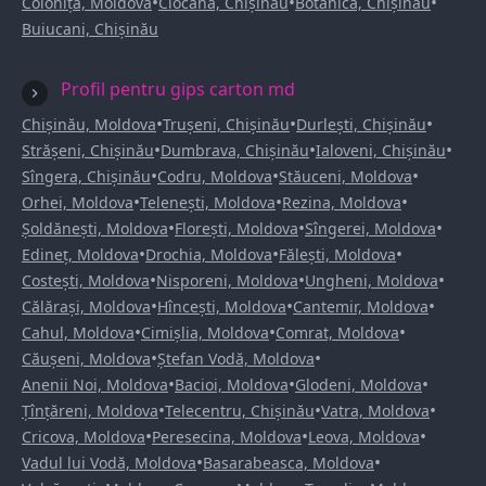
•
•
•
Colonița, Moldova
Ciocana, Chișinău
Botanica, Chișinău
Buiucani, Chișinău
Profil pentru gips carton md
•
•
•
Chișinău, Moldova
Trușeni, Chișinău
Durlești, Chișinău
•
•
•
Strășeni, Chișinău
Dumbrava, Chișinău
Ialoveni, Chișinău
•
•
•
Sîngera, Chișinău
Codru, Moldova
Stăuceni, Moldova
•
•
•
Orhei, Moldova
Telenești, Moldova
Rezina, Moldova
•
•
•
Șoldănești, Moldova
Florești, Moldova
Sîngerei, Moldova
•
•
•
Edineț, Moldova
Drochia, Moldova
Fălești, Moldova
•
•
•
Costești, Moldova
Nisporeni, Moldova
Ungheni, Moldova
•
•
•
Călărași, Moldova
Hîncești, Moldova
Cantemir, Moldova
•
•
•
Cahul, Moldova
Cimișlia, Moldova
Comrat, Moldova
•
•
Căușeni, Moldova
Ștefan Vodă, Moldova
•
•
•
Anenii Noi, Moldova
Bacioi, Moldova
Glodeni, Moldova
•
•
•
Țînțăreni, Moldova
Telecentru, Chișinău
Vatra, Moldova
•
•
•
Cricova, Moldova
Peresecina, Moldova
Leova, Moldova
•
•
Vadul lui Vodă, Moldova
Basarabeasca, Moldova