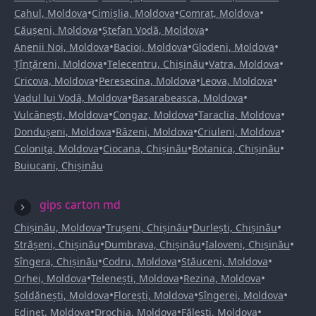
•
•
•
Cahul, Moldova
Cimișlia, Moldova
Comrat, Moldova
•
•
Căușeni, Moldova
Ștefan Vodă, Moldova
•
•
•
Anenii Noi, Moldova
Bacioi, Moldova
Glodeni, Moldova
•
•
•
Țînțăreni, Moldova
Telecentru, Chișinău
Vatra, Moldova
•
•
•
Cricova, Moldova
Peresecina, Moldova
Leova, Moldova
•
•
Vadul lui Vodă, Moldova
Basarabeasca, Moldova
•
•
•
Vulcănești, Moldova
Congaz, Moldova
Taraclia, Moldova
•
•
•
Dondușeni, Moldova
Răzeni, Moldova
Criuleni, Moldova
•
•
•
Colonița, Moldova
Ciocana, Chișinău
Botanica, Chișinău
Buiucani, Chișinău
gips carton md
•
•
•
Chișinău, Moldova
Trușeni, Chișinău
Durlești, Chișinău
•
•
•
Strășeni, Chișinău
Dumbrava, Chișinău
Ialoveni, Chișinău
•
•
•
Sîngera, Chișinău
Codru, Moldova
Stăuceni, Moldova
•
•
•
Orhei, Moldova
Telenești, Moldova
Rezina, Moldova
•
•
•
Șoldănești, Moldova
Florești, Moldova
Sîngerei, Moldova
•
•
•
Edineț, Moldova
Drochia, Moldova
Fălești, Moldova