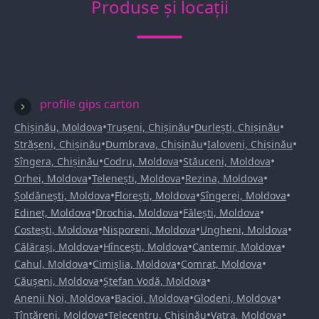
Produse și locații
profile gips carton
•
•
•
Chișinău, Moldova
Trușeni, Chișinău
Durlești, Chișinău
•
•
•
Strășeni, Chișinău
Dumbrava, Chișinău
Ialoveni, Chișinău
•
•
•
Sîngera, Chișinău
Codru, Moldova
Stăuceni, Moldova
•
•
•
Orhei, Moldova
Telenești, Moldova
Rezina, Moldova
•
•
•
Șoldănești, Moldova
Florești, Moldova
Sîngerei, Moldova
•
•
•
Edineț, Moldova
Drochia, Moldova
Fălești, Moldova
•
•
•
Costești, Moldova
Nisporeni, Moldova
Ungheni, Moldova
•
•
•
Călărași, Moldova
Hîncești, Moldova
Cantemir, Moldova
•
•
•
Cahul, Moldova
Cimișlia, Moldova
Comrat, Moldova
•
•
Căușeni, Moldova
Ștefan Vodă, Moldova
•
•
•
Anenii Noi, Moldova
Bacioi, Moldova
Glodeni, Moldova
•
•
•
Țînțăreni, Moldova
Telecentru, Chișinău
Vatra, Moldova