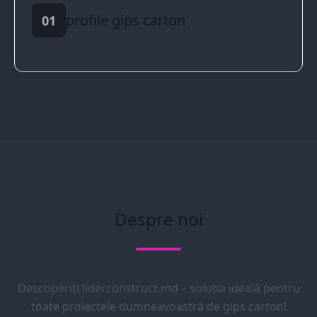
profile gips carton
01
Despre noi
Descoperiți liderconstruct.md – soluția ideală pentru
toate proiectele dumneavoastră de gips carton!