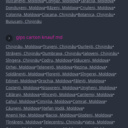
•
•
•
Vulcănești, Moldova
Congaz, Moldova
Taraclia, Moldova
•
•
•
Dondușeni, Moldova
Răzeni, Moldova
Criuleni, Moldova
•
•
•
Colonița, Moldova
Ciocana, Chișinău
Botanica, Chișinău
Buiucani, Chișinău
gips carton knauf md
•
•
•
Chișinău, Moldova
Trușeni, Chișinău
Durlești, Chișinău
•
•
•
Strășeni, Chișinău
Dumbrava, Chișinău
Ialoveni, Chișinău
•
•
•
Sîngera, Chișinău
Codru, Moldova
Stăuceni, Moldova
•
•
•
Orhei, Moldova
Telenești, Moldova
Rezina, Moldova
•
•
•
Șoldănești, Moldova
Florești, Moldova
Sîngerei, Moldova
•
•
•
Edineț, Moldova
Drochia, Moldova
Fălești, Moldova
•
•
•
Costești, Moldova
Nisporeni, Moldova
Ungheni, Moldova
•
•
•
Călărași, Moldova
Hîncești, Moldova
Cantemir, Moldova
•
•
•
Cahul, Moldova
Cimișlia, Moldova
Comrat, Moldova
•
•
Căușeni, Moldova
Ștefan Vodă, Moldova
•
•
•
Anenii Noi, Moldova
Bacioi, Moldova
Glodeni, Moldova
•
•
•
Țînțăreni, Moldova
Telecentru, Chișinău
Vatra, Moldova