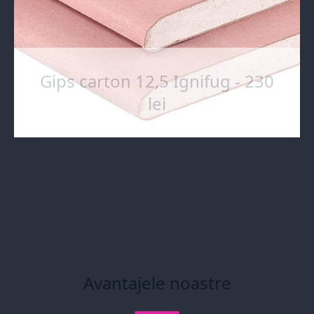
Gips carton 12,5 Ignifug - 230
lei
Avantajele noastre