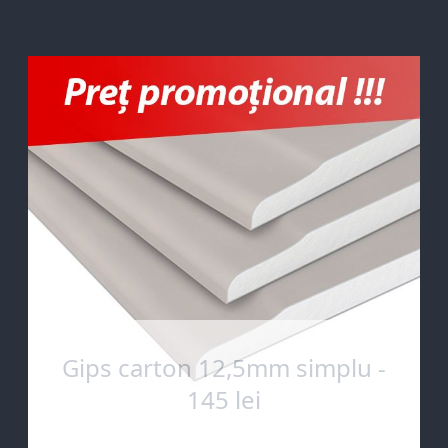
Gips carton 12,5mm simplu -
145 lei