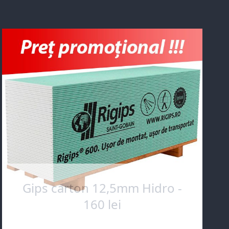
Gips carton 12,5mm Hidro -
160 lei