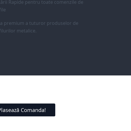
ării Rapide pentru toate comenzile de
ile
ea premium a tuturor produselor de
ilurilor metalice.
Plasează Comanda!