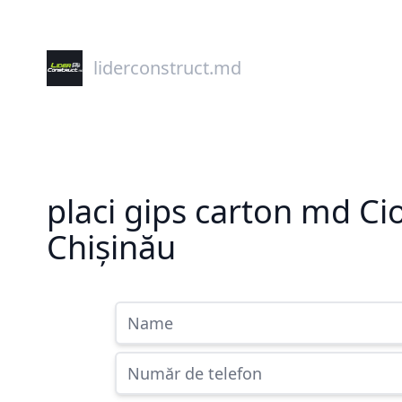
liderconstruct.md
placi gips carton md Ci
Chișinău