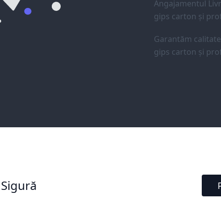
Angajamentul Livr
gips carton și prof
Garantăm calitat
gips carton și prof
 Sigură