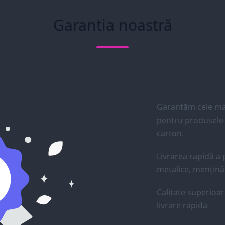
Garantia noastră
Garantăm cele mai
pentru produsele d
carton.
Livrarea rapidă a p
metalice, menținân
Calitate superioar
livrare rapidă