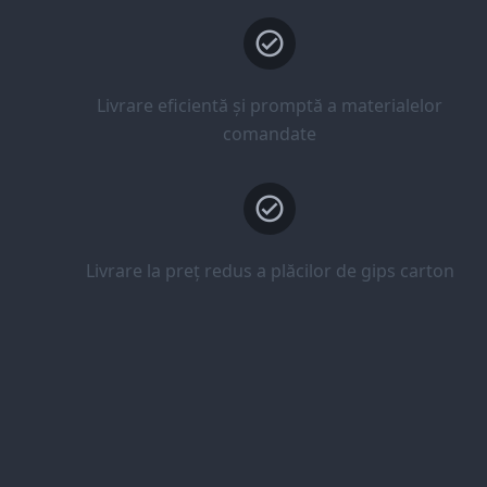
Livrare eficientă și promptă a materialelor
comandate
Livrare la preț redus a plăcilor de gips carton