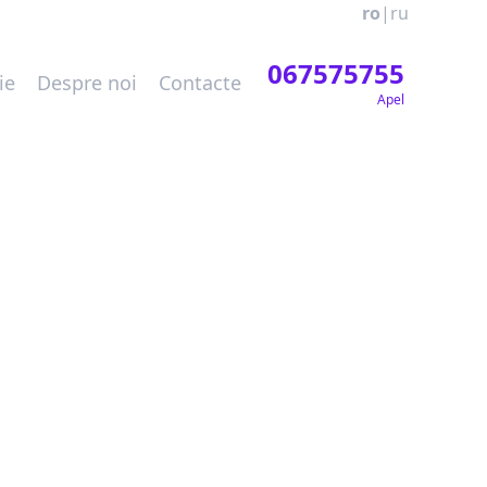
ro
|
ru
067575755
ie
Despre noi
Contacte
Apel