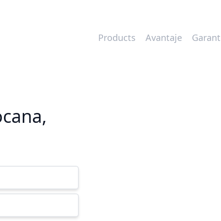
Products
Avantaje
Garant
ocana,