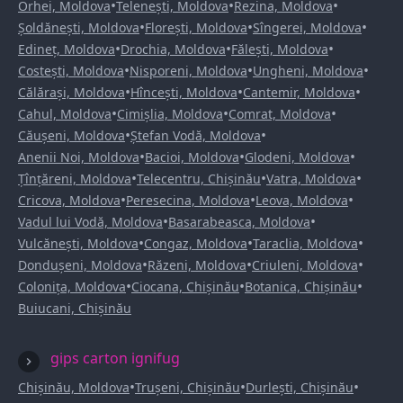
•
•
•
Orhei, Moldova
Telenești, Moldova
Rezina, Moldova
•
•
•
Șoldănești, Moldova
Florești, Moldova
Sîngerei, Moldova
•
•
•
Edineț, Moldova
Drochia, Moldova
Fălești, Moldova
•
•
•
Costești, Moldova
Nisporeni, Moldova
Ungheni, Moldova
•
•
•
Călărași, Moldova
Hîncești, Moldova
Cantemir, Moldova
•
•
•
Cahul, Moldova
Cimișlia, Moldova
Comrat, Moldova
•
•
Căușeni, Moldova
Ștefan Vodă, Moldova
•
•
•
Anenii Noi, Moldova
Bacioi, Moldova
Glodeni, Moldova
•
•
•
Țînțăreni, Moldova
Telecentru, Chișinău
Vatra, Moldova
•
•
•
Cricova, Moldova
Peresecina, Moldova
Leova, Moldova
•
•
Vadul lui Vodă, Moldova
Basarabeasca, Moldova
•
•
•
Vulcănești, Moldova
Congaz, Moldova
Taraclia, Moldova
•
•
•
Dondușeni, Moldova
Răzeni, Moldova
Criuleni, Moldova
•
•
•
Colonița, Moldova
Ciocana, Chișinău
Botanica, Chișinău
Buiucani, Chișinău
gips carton ignifug
•
•
•
Chișinău, Moldova
Trușeni, Chișinău
Durlești, Chișinău