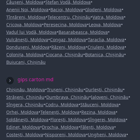
•
•
Căușeni, Moldova
Ștefan Vodă, Moldova
•
•
•
Anenii Noi, Moldova
Bacioi, Moldova
Glodeni, Moldova
•
•
•
Țînțăreni, Moldova
Telecentru, Chișinău
Vatra, Moldova
•
•
•
Cricova, Moldova
Peresecina, Moldova
Leova, Moldova
•
•
Vadul lui Vodă, Moldova
Basarabeasca, Moldova
•
•
•
Vulcănești, Moldova
Congaz, Moldova
Taraclia, Moldova
•
•
•
Dondușeni, Moldova
Răzeni, Moldova
Criuleni, Moldova
•
•
•
Colonița, Moldova
Ciocana, Chișinău
Botanica, Chișinău
Buiucani, Chișinău
gips carton md
•
•
•
Chișinău, Moldova
Trușeni, Chișinău
Durlești, Chișinău
•
•
•
Strășeni, Chișinău
Dumbrava, Chișinău
Ialoveni, Chișinău
•
•
•
Sîngera, Chișinău
Codru, Moldova
Stăuceni, Moldova
•
•
•
Orhei, Moldova
Telenești, Moldova
Rezina, Moldova
•
•
•
Șoldănești, Moldova
Florești, Moldova
Sîngerei, Moldova
•
•
•
Edineț, Moldova
Drochia, Moldova
Fălești, Moldova
•
•
•
Costești, Moldova
Nisporeni, Moldova
Ungheni, Moldova