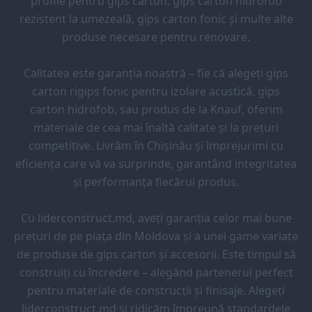
profile pentru gips carton, gips carton hidrofob
rezistent la umezeală, gips carton fonic și multe alte
produse necesare pentru renovare.
Calitatea este garanția noastră – fie că alegeți gips
carton rigips fonic pentru izolare acustică, gips
carton hidrofob, sau produs de la Knauf, oferim
materiale de cea mai înaltă calitate și la prețuri
competitive. Livrăm în Chișinău și împrejurimi cu
eficiența care vă va surprinde, garantând integritatea
și performanța fiecărui produs.
Cu liderconstruct.md, aveți garanția celor mai bune
prețuri de pe piața din Moldova și a unei game variate
de produse de gips carton și accesorii. Este timpul să
construiți cu încredere – alegând partenerul perfect
pentru materiale de construcții și finisaje. Alegeți
liderconstruct.md și ridicăm împreună standardele