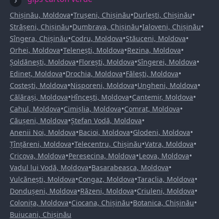
•
•
•
Chișinău, Moldova
Trușeni, Chișinău
Durlești, Chișinău
•
•
•
Strășeni, Chișinău
Dumbrava, Chișinău
Ialoveni, Chișinău
•
•
•
Sîngera, Chișinău
Codru, Moldova
Stăuceni, Moldova
•
•
•
Orhei, Moldova
Telenești, Moldova
Rezina, Moldova
•
•
•
Șoldănești, Moldova
Florești, Moldova
Sîngerei, Moldova
•
•
•
Edineț, Moldova
Drochia, Moldova
Fălești, Moldova
•
•
•
Costești, Moldova
Nisporeni, Moldova
Ungheni, Moldova
•
•
•
Călărași, Moldova
Hîncești, Moldova
Cantemir, Moldova
•
•
•
Cahul, Moldova
Cimișlia, Moldova
Comrat, Moldova
•
•
Căușeni, Moldova
Ștefan Vodă, Moldova
•
•
•
Anenii Noi, Moldova
Bacioi, Moldova
Glodeni, Moldova
•
•
•
Țînțăreni, Moldova
Telecentru, Chișinău
Vatra, Moldova
•
•
•
Cricova, Moldova
Peresecina, Moldova
Leova, Moldova
•
•
Vadul lui Vodă, Moldova
Basarabeasca, Moldova
•
•
•
Vulcănești, Moldova
Congaz, Moldova
Taraclia, Moldova
•
•
•
Dondușeni, Moldova
Răzeni, Moldova
Criuleni, Moldova
•
•
•
Colonița, Moldova
Ciocana, Chișinău
Botanica, Chișinău
Buiucani, Chișinău