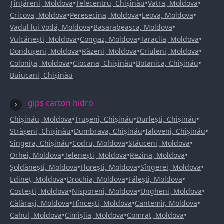
•
•
•
Țînțăreni, Moldova
Telecentru, Chișinău
Vatra, Moldova
•
•
•
Cricova, Moldova
Peresecina, Moldova
Leova, Moldova
•
•
Vadul lui Vodă, Moldova
Basarabeasca, Moldova
•
•
•
Vulcănești, Moldova
Congaz, Moldova
Taraclia, Moldova
•
•
•
Dondușeni, Moldova
Răzeni, Moldova
Criuleni, Moldova
•
•
•
Colonița, Moldova
Ciocana, Chișinău
Botanica, Chișinău
Buiucani, Chișinău
gips carton hidro
•
•
•
Chișinău, Moldova
Trușeni, Chișinău
Durlești, Chișinău
•
•
•
Strășeni, Chișinău
Dumbrava, Chișinău
Ialoveni, Chișinău
•
•
•
Sîngera, Chișinău
Codru, Moldova
Stăuceni, Moldova
•
•
•
Orhei, Moldova
Telenești, Moldova
Rezina, Moldova
•
•
•
Șoldănești, Moldova
Florești, Moldova
Sîngerei, Moldova
•
•
•
Edineț, Moldova
Drochia, Moldova
Fălești, Moldova
•
•
•
Costești, Moldova
Nisporeni, Moldova
Ungheni, Moldova
•
•
•
Călărași, Moldova
Hîncești, Moldova
Cantemir, Moldova
•
•
•
Cahul, Moldova
Cimișlia, Moldova
Comrat, Moldova