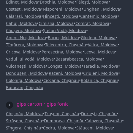
•
•
•
Edineț, Moldova
Drochia, Moldova
Fălești, Moldova
•
•
•
Costești, Moldova
Nisporeni, Moldova
Ungheni, Moldova
•
•
•
Călărași, Moldova
Hîncești, Moldova
Cantemir, Moldova
•
•
•
Cahul, Moldova
Cimișlia, Moldova
Comrat, Moldova
•
•
Căușeni, Moldova
Ștefan Vodă, Moldova
•
•
•
Anenii Noi, Moldova
Bacioi, Moldova
Glodeni, Moldova
•
•
•
Țînțăreni, Moldova
Telecentru, Chișinău
Vatra, Moldova
•
•
•
Cricova, Moldova
Peresecina, Moldova
Leova, Moldova
•
•
Vadul lui Vodă, Moldova
Basarabeasca, Moldova
•
•
•
Vulcănești, Moldova
Congaz, Moldova
Taraclia, Moldova
•
•
•
Dondușeni, Moldova
Răzeni, Moldova
Criuleni, Moldova
•
•
•
Colonița, Moldova
Ciocana, Chișinău
Botanica, Chișinău
Buiucani, Chișinău
gips carton rigips fonic
•
•
•
Chișinău, Moldova
Trușeni, Chișinău
Durlești, Chișinău
•
•
•
Strășeni, Chișinău
Dumbrava, Chișinău
Ialoveni, Chișinău
•
•
•
Sîngera, Chișinău
Codru, Moldova
Stăuceni, Moldova