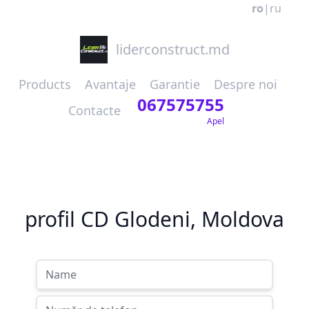
ro
|
ru
liderconstruct.md
Products
Avantaje
Garantie
Despre noi
067575755
Contacte
Apel
profil CD Glodeni, Moldova