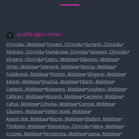
profile gips carton
•
•
•
Chișinău, Moldova
Trușeni, Chișinău
Durlești, Chișinău
•
•
•
Strășeni, Chișinău
Dumbrava, Chișinău
Ialoveni, Chișinău
•
•
•
Sîngera, Chișinău
Codru, Moldova
Stăuceni, Moldova
•
•
•
Orhei, Moldova
Telenești, Moldova
Rezina, Moldova
•
•
•
Șoldănești, Moldova
Florești, Moldova
Sîngerei, Moldova
•
•
•
Edineț, Moldova
Drochia, Moldova
Fălești, Moldova
•
•
•
Costești, Moldova
Nisporeni, Moldova
Ungheni, Moldova
•
•
•
Călărași, Moldova
Hîncești, Moldova
Cantemir, Moldova
•
•
•
Cahul, Moldova
Cimișlia, Moldova
Comrat, Moldova
•
•
Căușeni, Moldova
Ștefan Vodă, Moldova
•
•
•
Anenii Noi, Moldova
Bacioi, Moldova
Glodeni, Moldova
•
•
•
Țînțăreni, Moldova
Telecentru, Chișinău
Vatra, Moldova
•
•
•
Cricova, Moldova
Peresecina, Moldova
Leova, Moldova