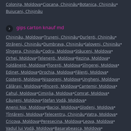
•
•
•
Colonița, Moldova
Ciocana, Chișinău
Botanica, Chișinău
Buiucani, Chișinău
gips carton knauf md
•
•
•
Chișinău, Moldova
Trușeni, Chișinău
Durlești, Chișinău
•
•
•
Strășeni, Chișinău
Dumbrava, Chișinău
Ialoveni, Chișinău
•
•
•
Sîngera, Chișinău
Codru, Moldova
Stăuceni, Moldova
•
•
•
Orhei, Moldova
Telenești, Moldova
Rezina, Moldova
•
•
•
Șoldănești, Moldova
Florești, Moldova
Sîngerei, Moldova
•
•
•
Edineț, Moldova
Drochia, Moldova
Fălești, Moldova
•
•
•
Costești, Moldova
Nisporeni, Moldova
Ungheni, Moldova
•
•
•
Călărași, Moldova
Hîncești, Moldova
Cantemir, Moldova
•
•
•
Cahul, Moldova
Cimișlia, Moldova
Comrat, Moldova
•
•
Căușeni, Moldova
Ștefan Vodă, Moldova
•
•
•
Anenii Noi, Moldova
Bacioi, Moldova
Glodeni, Moldova
•
•
•
Țînțăreni, Moldova
Telecentru, Chișinău
Vatra, Moldova
•
•
•
Cricova, Moldova
Peresecina, Moldova
Leova, Moldova
•
•
Vadul lui Vodă, Moldova
Basarabeasca, Moldova