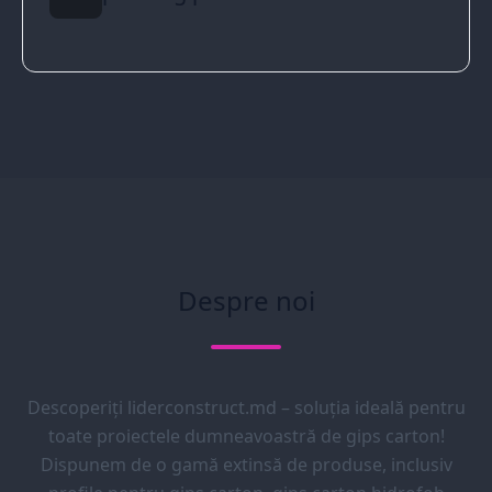
Despre noi
Descoperiți liderconstruct.md – soluția ideală pentru
toate proiectele dumneavoastră de gips carton!
Dispunem de o gamă extinsă de produse, inclusiv