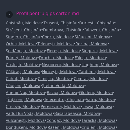
Profil pentru gips carton md
•
•
•
Chișinău, Moldova
Trușeni, Chișinău
Durlești, Chișinău
•
•
•
Strășeni, Chișinău
Dumbrava, Chișinău
Ialoveni, Chișinău
•
•
•
Sîngera, Chișinău
Codru, Moldova
Stăuceni, Moldova
•
•
•
Orhei, Moldova
Telenești, Moldova
Rezina, Moldova
•
•
•
Șoldănești, Moldova
Florești, Moldova
Sîngerei, Moldova
•
•
•
Edineț, Moldova
Drochia, Moldova
Fălești, Moldova
•
•
•
Costești, Moldova
Nisporeni, Moldova
Ungheni, Moldova
•
•
•
Călărași, Moldova
Hîncești, Moldova
Cantemir, Moldova
•
•
•
Cahul, Moldova
Cimișlia, Moldova
Comrat, Moldova
•
•
Căușeni, Moldova
Ștefan Vodă, Moldova
•
•
•
Anenii Noi, Moldova
Bacioi, Moldova
Glodeni, Moldova
•
•
•
Țînțăreni, Moldova
Telecentru, Chișinău
Vatra, Moldova
•
•
•
Cricova, Moldova
Peresecina, Moldova
Leova, Moldova
•
•
Vadul lui Vodă, Moldova
Basarabeasca, Moldova
•
•
•
Vulcănești, Moldova
Congaz, Moldova
Taraclia, Moldova
•
•
•
Dondușeni, Moldova
Răzeni, Moldova
Criuleni, Moldova