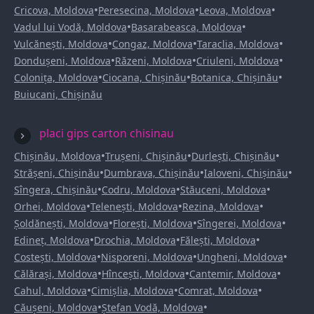
•
•
•
Cricova, Moldova
Peresecina, Moldova
Leova, Moldova
•
•
Vadul lui Vodă, Moldova
Basarabeasca, Moldova
•
•
•
Vulcănești, Moldova
Congaz, Moldova
Taraclia, Moldova
•
•
•
Dondușeni, Moldova
Răzeni, Moldova
Criuleni, Moldova
•
•
•
Colonița, Moldova
Ciocana, Chișinău
Botanica, Chișinău
Buiucani, Chișinău
placi gips carton chisinau
•
•
•
Chișinău, Moldova
Trușeni, Chișinău
Durlești, Chișinău
•
•
•
Strășeni, Chișinău
Dumbrava, Chișinău
Ialoveni, Chișinău
•
•
•
Sîngera, Chișinău
Codru, Moldova
Stăuceni, Moldova
•
•
•
Orhei, Moldova
Telenești, Moldova
Rezina, Moldova
•
•
•
Șoldănești, Moldova
Florești, Moldova
Sîngerei, Moldova
•
•
•
Edineț, Moldova
Drochia, Moldova
Fălești, Moldova
•
•
•
Costești, Moldova
Nisporeni, Moldova
Ungheni, Moldova
•
•
•
Călărași, Moldova
Hîncești, Moldova
Cantemir, Moldova
•
•
•
Cahul, Moldova
Cimișlia, Moldova
Comrat, Moldova
•
•
Căușeni, Moldova
Ștefan Vodă, Moldova