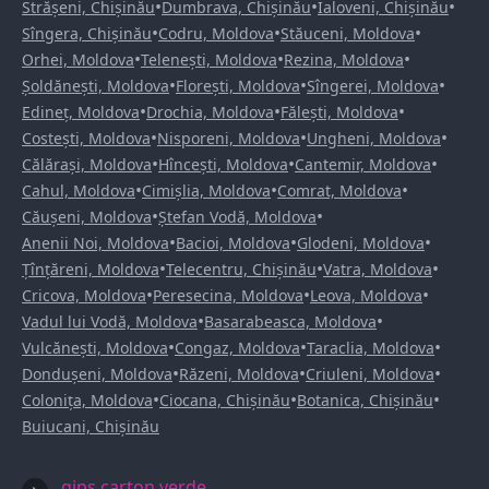
•
•
•
Strășeni, Chișinău
Dumbrava, Chișinău
Ialoveni, Chișinău
•
•
•
Sîngera, Chișinău
Codru, Moldova
Stăuceni, Moldova
•
•
•
Orhei, Moldova
Telenești, Moldova
Rezina, Moldova
•
•
•
Șoldănești, Moldova
Florești, Moldova
Sîngerei, Moldova
•
•
•
Edineț, Moldova
Drochia, Moldova
Fălești, Moldova
•
•
•
Costești, Moldova
Nisporeni, Moldova
Ungheni, Moldova
•
•
•
Călărași, Moldova
Hîncești, Moldova
Cantemir, Moldova
•
•
•
Cahul, Moldova
Cimișlia, Moldova
Comrat, Moldova
•
•
Căușeni, Moldova
Ștefan Vodă, Moldova
•
•
•
Anenii Noi, Moldova
Bacioi, Moldova
Glodeni, Moldova
•
•
•
Țînțăreni, Moldova
Telecentru, Chișinău
Vatra, Moldova
•
•
•
Cricova, Moldova
Peresecina, Moldova
Leova, Moldova
•
•
Vadul lui Vodă, Moldova
Basarabeasca, Moldova
•
•
•
Vulcănești, Moldova
Congaz, Moldova
Taraclia, Moldova
•
•
•
Dondușeni, Moldova
Răzeni, Moldova
Criuleni, Moldova
•
•
•
Colonița, Moldova
Ciocana, Chișinău
Botanica, Chișinău
Buiucani, Chișinău
gips carton verde