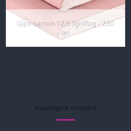
Gips carton 12,5 Ignifug - 230
lei
Avantajele noastre