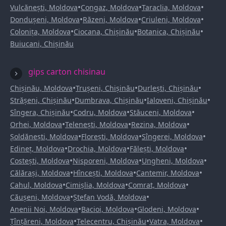
•
•
•
Vulcănești, Moldova
Congaz, Moldova
Taraclia, Moldova
•
•
•
Dondușeni, Moldova
Răzeni, Moldova
Criuleni, Moldova
•
•
•
Colonița, Moldova
Ciocana, Chișinău
Botanica, Chișinău
Buiucani, Chișinău
gips carton chisinau
•
•
•
Chișinău, Moldova
Trușeni, Chișinău
Durlești, Chișinău
•
•
•
Strășeni, Chișinău
Dumbrava, Chișinău
Ialoveni, Chișinău
•
•
•
Sîngera, Chișinău
Codru, Moldova
Stăuceni, Moldova
•
•
•
Orhei, Moldova
Telenești, Moldova
Rezina, Moldova
•
•
•
Șoldănești, Moldova
Florești, Moldova
Sîngerei, Moldova
•
•
•
Edineț, Moldova
Drochia, Moldova
Fălești, Moldova
•
•
•
Costești, Moldova
Nisporeni, Moldova
Ungheni, Moldova
•
•
•
Călărași, Moldova
Hîncești, Moldova
Cantemir, Moldova
•
•
•
Cahul, Moldova
Cimișlia, Moldova
Comrat, Moldova
•
•
Căușeni, Moldova
Ștefan Vodă, Moldova
•
•
•
Anenii Noi, Moldova
Bacioi, Moldova
Glodeni, Moldova
•
•
•
Țînțăreni, Moldova
Telecentru, Chișinău
Vatra, Moldova