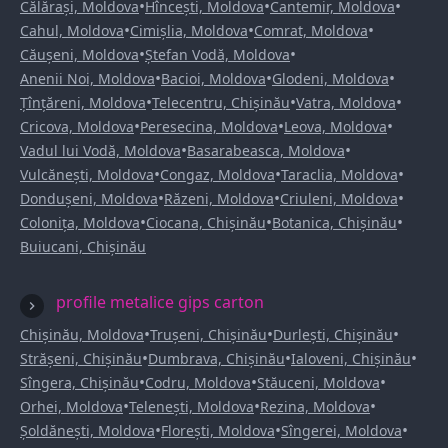
•
•
•
Călărași, Moldova
Hîncești, Moldova
Cantemir, Moldova
•
•
•
Cahul, Moldova
Cimișlia, Moldova
Comrat, Moldova
•
•
Căușeni, Moldova
Ștefan Vodă, Moldova
•
•
•
Anenii Noi, Moldova
Bacioi, Moldova
Glodeni, Moldova
•
•
•
Țînțăreni, Moldova
Telecentru, Chișinău
Vatra, Moldova
•
•
•
Cricova, Moldova
Peresecina, Moldova
Leova, Moldova
•
•
Vadul lui Vodă, Moldova
Basarabeasca, Moldova
•
•
•
Vulcănești, Moldova
Congaz, Moldova
Taraclia, Moldova
•
•
•
Dondușeni, Moldova
Răzeni, Moldova
Criuleni, Moldova
•
•
•
Colonița, Moldova
Ciocana, Chișinău
Botanica, Chișinău
Buiucani, Chișinău
profile metalice gips carton
•
•
•
Chișinău, Moldova
Trușeni, Chișinău
Durlești, Chișinău
•
•
•
Strășeni, Chișinău
Dumbrava, Chișinău
Ialoveni, Chișinău
•
•
•
Sîngera, Chișinău
Codru, Moldova
Stăuceni, Moldova
•
•
•
Orhei, Moldova
Telenești, Moldova
Rezina, Moldova
•
•
•
Șoldănești, Moldova
Florești, Moldova
Sîngerei, Moldova