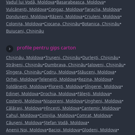
•
•
Vadul lui Vodă, Moldova
Basarabeasca, Moldova
•
•
•
Vulcănești, Moldova
Congaz, Moldova
Taraclia, Moldova
•
•
•
Dondușeni, Moldova
Răzeni, Moldova
Criuleni, Moldova
•
•
•
Colonița, Moldova
Ciocana, Chișinău
Botanica, Chișinău
Buiucani, Chișinău
profile pentru gips carton
•
•
•
Chișinău, Moldova
Trușeni, Chișinău
Durlești, Chișinău
•
•
•
Strășeni, Chișinău
Dumbrava, Chișinău
Ialoveni, Chișinău
•
•
•
Sîngera, Chișinău
Codru, Moldova
Stăuceni, Moldova
•
•
•
Orhei, Moldova
Telenești, Moldova
Rezina, Moldova
•
•
•
Șoldănești, Moldova
Florești, Moldova
Sîngerei, Moldova
•
•
•
Edineț, Moldova
Drochia, Moldova
Fălești, Moldova
•
•
•
Costești, Moldova
Nisporeni, Moldova
Ungheni, Moldova
•
•
•
Călărași, Moldova
Hîncești, Moldova
Cantemir, Moldova
•
•
•
Cahul, Moldova
Cimișlia, Moldova
Comrat, Moldova
•
•
Căușeni, Moldova
Ștefan Vodă, Moldova
•
•
•
Anenii Noi, Moldova
Bacioi, Moldova
Glodeni, Moldova