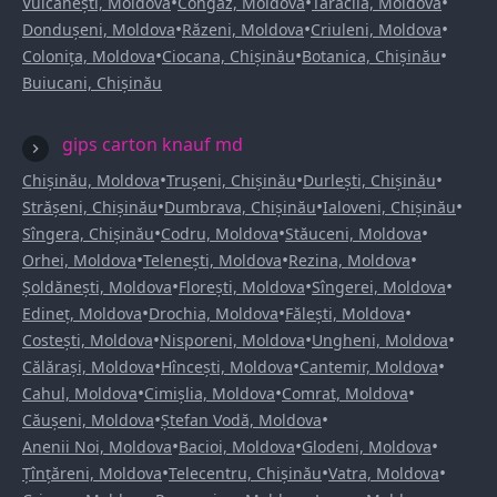
•
•
•
Vulcănești, Moldova
Congaz, Moldova
Taraclia, Moldova
•
•
•
Dondușeni, Moldova
Răzeni, Moldova
Criuleni, Moldova
•
•
•
Colonița, Moldova
Ciocana, Chișinău
Botanica, Chișinău
Buiucani, Chișinău
gips carton knauf md
•
•
•
Chișinău, Moldova
Trușeni, Chișinău
Durlești, Chișinău
•
•
•
Strășeni, Chișinău
Dumbrava, Chișinău
Ialoveni, Chișinău
•
•
•
Sîngera, Chișinău
Codru, Moldova
Stăuceni, Moldova
•
•
•
Orhei, Moldova
Telenești, Moldova
Rezina, Moldova
•
•
•
Șoldănești, Moldova
Florești, Moldova
Sîngerei, Moldova
•
•
•
Edineț, Moldova
Drochia, Moldova
Fălești, Moldova
•
•
•
Costești, Moldova
Nisporeni, Moldova
Ungheni, Moldova
•
•
•
Călărași, Moldova
Hîncești, Moldova
Cantemir, Moldova
•
•
•
Cahul, Moldova
Cimișlia, Moldova
Comrat, Moldova
•
•
Căușeni, Moldova
Ștefan Vodă, Moldova
•
•
•
Anenii Noi, Moldova
Bacioi, Moldova
Glodeni, Moldova
•
•
•
Țînțăreni, Moldova
Telecentru, Chișinău
Vatra, Moldova