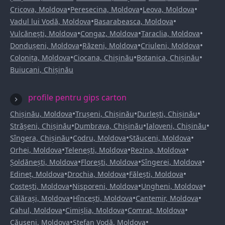
•
•
•
Cricova, Moldova
Peresecina, Moldova
Leova, Moldova
•
•
Vadul lui Vodă, Moldova
Basarabeasca, Moldova
•
•
•
Vulcănești, Moldova
Congaz, Moldova
Taraclia, Moldova
•
•
•
Dondușeni, Moldova
Răzeni, Moldova
Criuleni, Moldova
•
•
•
Colonița, Moldova
Ciocana, Chișinău
Botanica, Chișinău
Buiucani, Chișinău
profile pentru gips carton
•
•
•
Chișinău, Moldova
Trușeni, Chișinău
Durlești, Chișinău
•
•
•
Strășeni, Chișinău
Dumbrava, Chișinău
Ialoveni, Chișinău
•
•
•
Sîngera, Chișinău
Codru, Moldova
Stăuceni, Moldova
•
•
•
Orhei, Moldova
Telenești, Moldova
Rezina, Moldova
•
•
•
Șoldănești, Moldova
Florești, Moldova
Sîngerei, Moldova
•
•
•
Edineț, Moldova
Drochia, Moldova
Fălești, Moldova
•
•
•
Costești, Moldova
Nisporeni, Moldova
Ungheni, Moldova
•
•
•
Călărași, Moldova
Hîncești, Moldova
Cantemir, Moldova
•
•
•
Cahul, Moldova
Cimișlia, Moldova
Comrat, Moldova
•
•
Căușeni, Moldova
Ștefan Vodă, Moldova