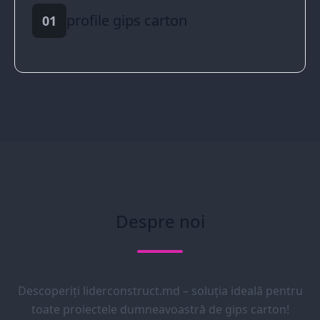
profile gips carton
01
Despre noi
Descoperiți liderconstruct.md – soluția ideală pentru
toate proiectele dumneavoastră de gips carton!