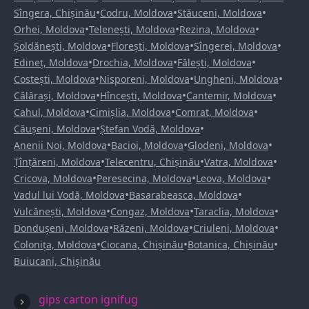
•
•
•
Sîngera, Chișinău
Codru, Moldova
Stăuceni, Moldova
•
•
•
Orhei, Moldova
Telenești, Moldova
Rezina, Moldova
•
•
•
Șoldănești, Moldova
Florești, Moldova
Sîngerei, Moldova
•
•
•
Edineț, Moldova
Drochia, Moldova
Fălești, Moldova
•
•
•
Costești, Moldova
Nisporeni, Moldova
Ungheni, Moldova
•
•
•
Călărași, Moldova
Hîncești, Moldova
Cantemir, Moldova
•
•
•
Cahul, Moldova
Cimișlia, Moldova
Comrat, Moldova
•
•
Căușeni, Moldova
Ștefan Vodă, Moldova
•
•
•
Anenii Noi, Moldova
Bacioi, Moldova
Glodeni, Moldova
•
•
•
Țînțăreni, Moldova
Telecentru, Chișinău
Vatra, Moldova
•
•
•
Cricova, Moldova
Peresecina, Moldova
Leova, Moldova
•
•
Vadul lui Vodă, Moldova
Basarabeasca, Moldova
•
•
•
Vulcănești, Moldova
Congaz, Moldova
Taraclia, Moldova
•
•
•
Dondușeni, Moldova
Răzeni, Moldova
Criuleni, Moldova
•
•
•
Colonița, Moldova
Ciocana, Chișinău
Botanica, Chișinău
Buiucani, Chișinău
gips carton ignifug