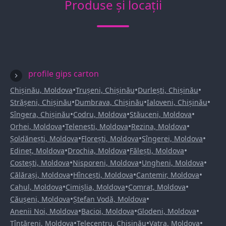
Produse și locații
profile gips carton
•
•
•
Chișinău, Moldova
Trușeni, Chișinău
Durlești, Chișinău
•
•
•
Strășeni, Chișinău
Dumbrava, Chișinău
Ialoveni, Chișinău
•
•
•
Sîngera, Chișinău
Codru, Moldova
Stăuceni, Moldova
•
•
•
Orhei, Moldova
Telenești, Moldova
Rezina, Moldova
•
•
•
Șoldănești, Moldova
Florești, Moldova
Sîngerei, Moldova
•
•
•
Edineț, Moldova
Drochia, Moldova
Fălești, Moldova
•
•
•
Costești, Moldova
Nisporeni, Moldova
Ungheni, Moldova
•
•
•
Călărași, Moldova
Hîncești, Moldova
Cantemir, Moldova
•
•
•
Cahul, Moldova
Cimișlia, Moldova
Comrat, Moldova
•
•
Căușeni, Moldova
Ștefan Vodă, Moldova
•
•
•
Anenii Noi, Moldova
Bacioi, Moldova
Glodeni, Moldova
•
•
•
Țînțăreni, Moldova
Telecentru, Chișinău
Vatra, Moldova