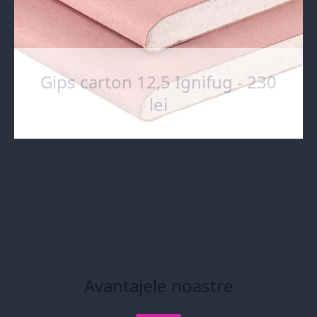
Gips carton 12,5 Ignifug - 230
lei
Avantajele noastre