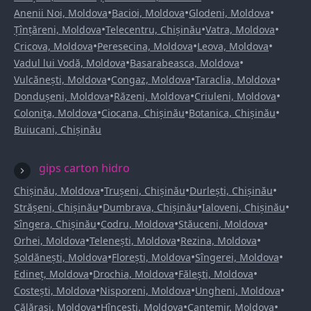
•
•
•
Anenii Noi, Moldova
Bacioi, Moldova
Glodeni, Moldova
•
•
•
Țînțăreni, Moldova
Telecentru, Chișinău
Vatra, Moldova
•
•
•
Cricova, Moldova
Peresecina, Moldova
Leova, Moldova
•
•
Vadul lui Vodă, Moldova
Basarabeasca, Moldova
•
•
•
Vulcănești, Moldova
Congaz, Moldova
Taraclia, Moldova
•
•
•
Dondușeni, Moldova
Răzeni, Moldova
Criuleni, Moldova
•
•
•
Colonița, Moldova
Ciocana, Chișinău
Botanica, Chișinău
Buiucani, Chișinău
gips carton hidro
•
•
•
Chișinău, Moldova
Trușeni, Chișinău
Durlești, Chișinău
•
•
•
Strășeni, Chișinău
Dumbrava, Chișinău
Ialoveni, Chișinău
•
•
•
Sîngera, Chișinău
Codru, Moldova
Stăuceni, Moldova
•
•
•
Orhei, Moldova
Telenești, Moldova
Rezina, Moldova
•
•
•
Șoldănești, Moldova
Florești, Moldova
Sîngerei, Moldova
•
•
•
Edineț, Moldova
Drochia, Moldova
Fălești, Moldova
•
•
•
Costești, Moldova
Nisporeni, Moldova
Ungheni, Moldova
•
•
•
Călărași, Moldova
Hîncești, Moldova
Cantemir, Moldova