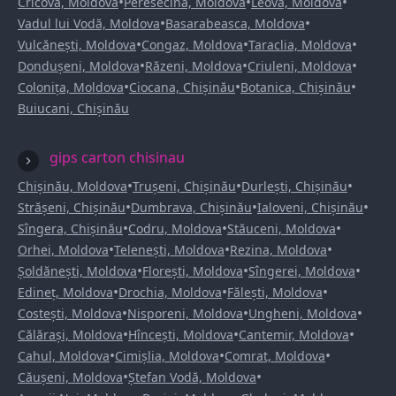
•
•
•
Cricova, Moldova
Peresecina, Moldova
Leova, Moldova
•
•
Vadul lui Vodă, Moldova
Basarabeasca, Moldova
•
•
•
Vulcănești, Moldova
Congaz, Moldova
Taraclia, Moldova
•
•
•
Dondușeni, Moldova
Răzeni, Moldova
Criuleni, Moldova
•
•
•
Colonița, Moldova
Ciocana, Chișinău
Botanica, Chișinău
Buiucani, Chișinău
gips carton chisinau
•
•
•
Chișinău, Moldova
Trușeni, Chișinău
Durlești, Chișinău
•
•
•
Strășeni, Chișinău
Dumbrava, Chișinău
Ialoveni, Chișinău
•
•
•
Sîngera, Chișinău
Codru, Moldova
Stăuceni, Moldova
•
•
•
Orhei, Moldova
Telenești, Moldova
Rezina, Moldova
•
•
•
Șoldănești, Moldova
Florești, Moldova
Sîngerei, Moldova
•
•
•
Edineț, Moldova
Drochia, Moldova
Fălești, Moldova
•
•
•
Costești, Moldova
Nisporeni, Moldova
Ungheni, Moldova
•
•
•
Călărași, Moldova
Hîncești, Moldova
Cantemir, Moldova
•
•
•
Cahul, Moldova
Cimișlia, Moldova
Comrat, Moldova
•
•
Căușeni, Moldova
Ștefan Vodă, Moldova