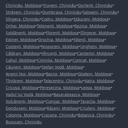
•
•
•
Chișinău, Moldova
Trușeni, Chișinău
Durlești, Chișinău
•
•
•
Strășeni, Chișinău
Dumbrava, Chișinău
Ialoveni, Chișinău
•
•
•
Sîngera, Chișinău
Codru, Moldova
Stăuceni, Moldova
•
•
•
Orhei, Moldova
Telenești, Moldova
Rezina, Moldova
•
•
•
Șoldănești, Moldova
Florești, Moldova
Sîngerei, Moldova
•
•
•
Edineț, Moldova
Drochia, Moldova
Fălești, Moldova
•
•
•
Costești, Moldova
Nisporeni, Moldova
Ungheni, Moldova
•
•
•
Călărași, Moldova
Hîncești, Moldova
Cantemir, Moldova
•
•
•
Cahul, Moldova
Cimișlia, Moldova
Comrat, Moldova
•
•
Căușeni, Moldova
Ștefan Vodă, Moldova
•
•
•
Anenii Noi, Moldova
Bacioi, Moldova
Glodeni, Moldova
•
•
•
Țînțăreni, Moldova
Telecentru, Chișinău
Vatra, Moldova
•
•
•
Cricova, Moldova
Peresecina, Moldova
Leova, Moldova
•
•
Vadul lui Vodă, Moldova
Basarabeasca, Moldova
•
•
•
Vulcănești, Moldova
Congaz, Moldova
Taraclia, Moldova
•
•
•
Dondușeni, Moldova
Răzeni, Moldova
Criuleni, Moldova
•
•
•
Colonița, Moldova
Ciocana, Chișinău
Botanica, Chișinău
Buiucani, Chișinău