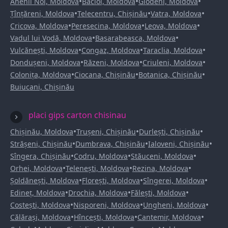
•
•
•
Anenii Noi, Moldova
Bacioi, Moldova
Glodeni, Moldova
•
•
•
Țînțăreni, Moldova
Telecentru, Chișinău
Vatra, Moldova
•
•
•
Cricova, Moldova
Peresecina, Moldova
Leova, Moldova
•
•
Vadul lui Vodă, Moldova
Basarabeasca, Moldova
•
•
•
Vulcănești, Moldova
Congaz, Moldova
Taraclia, Moldova
•
•
•
Dondușeni, Moldova
Răzeni, Moldova
Criuleni, Moldova
•
•
•
Colonița, Moldova
Ciocana, Chișinău
Botanica, Chișinău
Buiucani, Chișinău
placi gips carton chisinau
•
•
•
Chișinău, Moldova
Trușeni, Chișinău
Durlești, Chișinău
•
•
•
Strășeni, Chișinău
Dumbrava, Chișinău
Ialoveni, Chișinău
•
•
•
Sîngera, Chișinău
Codru, Moldova
Stăuceni, Moldova
•
•
•
Orhei, Moldova
Telenești, Moldova
Rezina, Moldova
•
•
•
Șoldănești, Moldova
Florești, Moldova
Sîngerei, Moldova
•
•
•
Edineț, Moldova
Drochia, Moldova
Fălești, Moldova
•
•
•
Costești, Moldova
Nisporeni, Moldova
Ungheni, Moldova
•
•
•
Călărași, Moldova
Hîncești, Moldova
Cantemir, Moldova