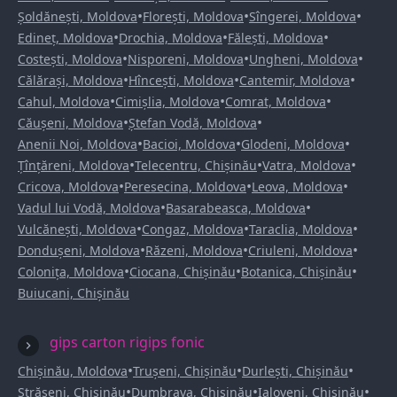
•
•
•
Șoldănești, Moldova
Florești, Moldova
Sîngerei, Moldova
•
•
•
Edineț, Moldova
Drochia, Moldova
Fălești, Moldova
•
•
•
Costești, Moldova
Nisporeni, Moldova
Ungheni, Moldova
•
•
•
Călărași, Moldova
Hîncești, Moldova
Cantemir, Moldova
•
•
•
Cahul, Moldova
Cimișlia, Moldova
Comrat, Moldova
•
•
Căușeni, Moldova
Ștefan Vodă, Moldova
•
•
•
Anenii Noi, Moldova
Bacioi, Moldova
Glodeni, Moldova
•
•
•
Țînțăreni, Moldova
Telecentru, Chișinău
Vatra, Moldova
•
•
•
Cricova, Moldova
Peresecina, Moldova
Leova, Moldova
•
•
Vadul lui Vodă, Moldova
Basarabeasca, Moldova
•
•
•
Vulcănești, Moldova
Congaz, Moldova
Taraclia, Moldova
•
•
•
Dondușeni, Moldova
Răzeni, Moldova
Criuleni, Moldova
•
•
•
Colonița, Moldova
Ciocana, Chișinău
Botanica, Chișinău
Buiucani, Chișinău
gips carton rigips fonic
•
•
•
Chișinău, Moldova
Trușeni, Chișinău
Durlești, Chișinău
•
•
•
Strășeni, Chișinău
Dumbrava, Chișinău
Ialoveni, Chișinău