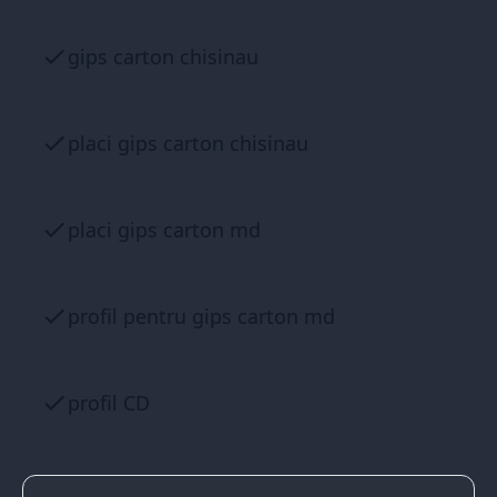
gips carton chisinau
placi gips carton chisinau
placi gips carton md
profil pentru gips carton md
profil CD