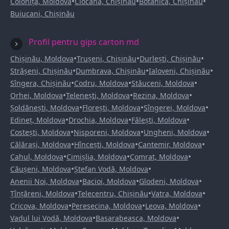
•
•
•
Colonița, Moldova
Ciocana, Chișinău
Botanica, Chișinău
Buiucani, Chișinău
Profil pentru gips carton md
•
•
•
Chișinău, Moldova
Trușeni, Chișinău
Durlești, Chișinău
•
•
•
Strășeni, Chișinău
Dumbrava, Chișinău
Ialoveni, Chișinău
•
•
•
Sîngera, Chișinău
Codru, Moldova
Stăuceni, Moldova
•
•
•
Orhei, Moldova
Telenești, Moldova
Rezina, Moldova
•
•
•
Șoldănești, Moldova
Florești, Moldova
Sîngerei, Moldova
•
•
•
Edineț, Moldova
Drochia, Moldova
Fălești, Moldova
•
•
•
Costești, Moldova
Nisporeni, Moldova
Ungheni, Moldova
•
•
•
Călărași, Moldova
Hîncești, Moldova
Cantemir, Moldova
•
•
•
Cahul, Moldova
Cimișlia, Moldova
Comrat, Moldova
•
•
Căușeni, Moldova
Ștefan Vodă, Moldova
•
•
•
Anenii Noi, Moldova
Bacioi, Moldova
Glodeni, Moldova
•
•
•
Țînțăreni, Moldova
Telecentru, Chișinău
Vatra, Moldova
•
•
•
Cricova, Moldova
Peresecina, Moldova
Leova, Moldova
•
•
Vadul lui Vodă, Moldova
Basarabeasca, Moldova