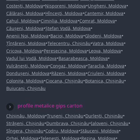
•
•
•
Costești, Moldova
Nisporeni, Moldova
Ungheni, Moldova
•
•
•
Călărași, Moldova
Hîncești, Moldova
Cantemir, Moldova
•
•
•
Cahul, Moldova
Cimișlia, Moldova
Comrat, Moldova
•
•
Căușeni, Moldova
Ștefan Vodă, Moldova
•
•
•
Anenii Noi, Moldova
Bacioi, Moldova
Glodeni, Moldova
•
•
•
Țînțăreni, Moldova
Telecentru, Chișinău
Vatra, Moldova
•
•
•
Cricova, Moldova
Peresecina, Moldova
Leova, Moldova
•
•
Vadul lui Vodă, Moldova
Basarabeasca, Moldova
•
•
•
Vulcănești, Moldova
Congaz, Moldova
Taraclia, Moldova
•
•
•
Dondușeni, Moldova
Răzeni, Moldova
Criuleni, Moldova
•
•
•
Colonița, Moldova
Ciocana, Chișinău
Botanica, Chișinău
Buiucani, Chișinău
profile metalice gips carton
•
•
•
Chișinău, Moldova
Trușeni, Chișinău
Durlești, Chișinău
•
•
•
Strășeni, Chișinău
Dumbrava, Chișinău
Ialoveni, Chișinău
•
•
•
Sîngera, Chișinău
Codru, Moldova
Stăuceni, Moldova
•
•
•
Orhei, Moldova
Telenești, Moldova
Rezina, Moldova