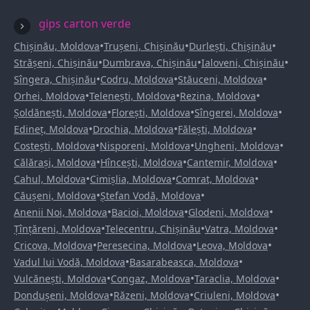
gips carton verde
•
•
•
Chișinău, Moldova
Trușeni, Chișinău
Durlești, Chișinău
•
•
•
Strășeni, Chișinău
Dumbrava, Chișinău
Ialoveni, Chișinău
•
•
•
Sîngera, Chișinău
Codru, Moldova
Stăuceni, Moldova
•
•
•
Orhei, Moldova
Telenești, Moldova
Rezina, Moldova
•
•
•
Șoldănești, Moldova
Florești, Moldova
Sîngerei, Moldova
•
•
•
Edineț, Moldova
Drochia, Moldova
Fălești, Moldova
•
•
•
Costești, Moldova
Nisporeni, Moldova
Ungheni, Moldova
•
•
•
Călărași, Moldova
Hîncești, Moldova
Cantemir, Moldova
•
•
•
Cahul, Moldova
Cimișlia, Moldova
Comrat, Moldova
•
•
Căușeni, Moldova
Ștefan Vodă, Moldova
•
•
•
Anenii Noi, Moldova
Bacioi, Moldova
Glodeni, Moldova
•
•
•
Țînțăreni, Moldova
Telecentru, Chișinău
Vatra, Moldova
•
•
•
Cricova, Moldova
Peresecina, Moldova
Leova, Moldova
•
•
Vadul lui Vodă, Moldova
Basarabeasca, Moldova
•
•
•
Vulcănești, Moldova
Congaz, Moldova
Taraclia, Moldova
•
•
•
Dondușeni, Moldova
Răzeni, Moldova
Criuleni, Moldova