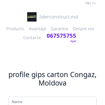
ro
|
ru
liderconstruct.md
Products
Avantaje
Garantie
Despre noi
067575755
Contacte
Apel
profile gips carton Congaz,
Moldova