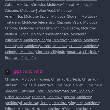
•
•
•
Cahul, Moldova
Cimișlia, Moldova
Comrat, Moldova
•
•
Căușeni, Moldova
Ștefan Vodă, Moldova
•
•
•
Anenii Noi, Moldova
Bacioi, Moldova
Glodeni, Moldova
•
•
•
Țînțăreni, Moldova
Telecentru, Chișinău
Vatra, Moldova
•
•
•
Cricova, Moldova
Peresecina, Moldova
Leova, Moldova
•
•
Vadul lui Vodă, Moldova
Basarabeasca, Moldova
•
•
•
Vulcănești, Moldova
Congaz, Moldova
Taraclia, Moldova
•
•
•
Dondușeni, Moldova
Răzeni, Moldova
Criuleni, Moldova
•
•
•
Colonița, Moldova
Ciocana, Chișinău
Botanica, Chișinău
Buiucani, Chișinău
gips carton md
•
•
•
Chișinău, Moldova
Trușeni, Chișinău
Durlești, Chișinău
•
•
•
Strășeni, Chișinău
Dumbrava, Chișinău
Ialoveni, Chișinău
•
•
•
Sîngera, Chișinău
Codru, Moldova
Stăuceni, Moldova
•
•
•
Orhei, Moldova
Telenești, Moldova
Rezina, Moldova
•
•
•
Șoldănești, Moldova
Florești, Moldova
Sîngerei, Moldova
•
•
•
Edineț, Moldova
Drochia, Moldova
Fălești, Moldova