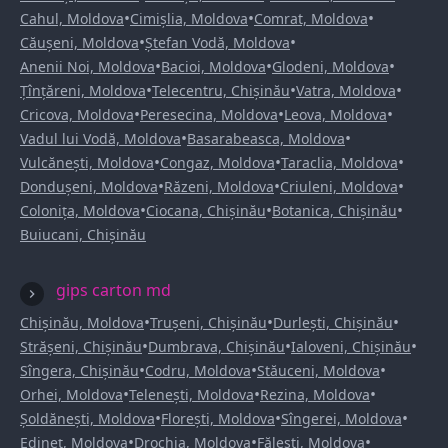
•
•
•
Cahul, Moldova
Cimișlia, Moldova
Comrat, Moldova
•
•
Căușeni, Moldova
Ștefan Vodă, Moldova
•
•
•
Anenii Noi, Moldova
Bacioi, Moldova
Glodeni, Moldova
•
•
•
Țînțăreni, Moldova
Telecentru, Chișinău
Vatra, Moldova
•
•
•
Cricova, Moldova
Peresecina, Moldova
Leova, Moldova
•
•
Vadul lui Vodă, Moldova
Basarabeasca, Moldova
•
•
•
Vulcănești, Moldova
Congaz, Moldova
Taraclia, Moldova
•
•
•
Dondușeni, Moldova
Răzeni, Moldova
Criuleni, Moldova
•
•
•
Colonița, Moldova
Ciocana, Chișinău
Botanica, Chișinău
Buiucani, Chișinău
gips carton md
•
•
•
Chișinău, Moldova
Trușeni, Chișinău
Durlești, Chișinău
•
•
•
Strășeni, Chișinău
Dumbrava, Chișinău
Ialoveni, Chișinău
•
•
•
Sîngera, Chișinău
Codru, Moldova
Stăuceni, Moldova
•
•
•
Orhei, Moldova
Telenești, Moldova
Rezina, Moldova
•
•
•
Șoldănești, Moldova
Florești, Moldova
Sîngerei, Moldova
•
•
•
Edineț, Moldova
Drochia, Moldova
Fălești, Moldova