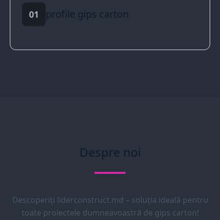
profile gips carton
01
Despre noi
Descoperiți liderconstruct.md – soluția ideală pentru
toate proiectele dumneavoastră de gips carton!