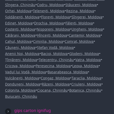
•
•
•
Sîngera, Chișinău
Codru, Moldova
Stăuceni, Moldova
•
•
•
Orhei, Moldova
Telenești, Moldova
Rezina, Moldova
•
•
•
Șoldănești, Moldova
Florești, Moldova
Sîngerei, Moldova
•
•
•
Edineț, Moldova
Drochia, Moldova
Fălești, Moldova
•
•
•
Costești, Moldova
Nisporeni, Moldova
Ungheni, Moldova
•
•
•
Călărași, Moldova
Hîncești, Moldova
Cantemir, Moldova
•
•
•
Cahul, Moldova
Cimișlia, Moldova
Comrat, Moldova
•
•
Căușeni, Moldova
Ștefan Vodă, Moldova
•
•
•
Anenii Noi, Moldova
Bacioi, Moldova
Glodeni, Moldova
•
•
•
Țînțăreni, Moldova
Telecentru, Chișinău
Vatra, Moldova
•
•
•
Cricova, Moldova
Peresecina, Moldova
Leova, Moldova
•
•
Vadul lui Vodă, Moldova
Basarabeasca, Moldova
•
•
•
Vulcănești, Moldova
Congaz, Moldova
Taraclia, Moldova
•
•
•
Dondușeni, Moldova
Răzeni, Moldova
Criuleni, Moldova
•
•
•
Colonița, Moldova
Ciocana, Chișinău
Botanica, Chișinău
Buiucani, Chișinău
gips carton ignifug