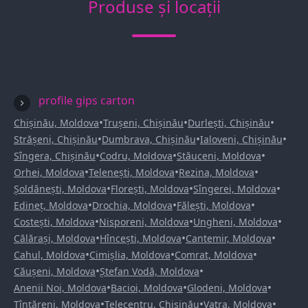
Produse și locații
profile gips carton
•
•
•
Chișinău, Moldova
Trușeni, Chișinău
Durlești, Chișinău
•
•
•
Strășeni, Chișinău
Dumbrava, Chișinău
Ialoveni, Chișinău
•
•
•
Sîngera, Chișinău
Codru, Moldova
Stăuceni, Moldova
•
•
•
Orhei, Moldova
Telenești, Moldova
Rezina, Moldova
•
•
•
Șoldănești, Moldova
Florești, Moldova
Sîngerei, Moldova
•
•
•
Edineț, Moldova
Drochia, Moldova
Fălești, Moldova
•
•
•
Costești, Moldova
Nisporeni, Moldova
Ungheni, Moldova
•
•
•
Călărași, Moldova
Hîncești, Moldova
Cantemir, Moldova
•
•
•
Cahul, Moldova
Cimișlia, Moldova
Comrat, Moldova
•
•
Căușeni, Moldova
Ștefan Vodă, Moldova
•
•
•
Anenii Noi, Moldova
Bacioi, Moldova
Glodeni, Moldova
•
•
•
Țînțăreni, Moldova
Telecentru, Chișinău
Vatra, Moldova