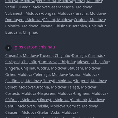
•
•
•
Cricova, Moldova
Peresecina, Moldova
Leova, Moldova
•
•
Vadul lui Vodă, Moldova
Basarabeasca, Moldova
•
•
•
Vulcănești, Moldova
Congaz, Moldova
Taraclia, Moldova
•
•
•
Dondușeni, Moldova
Răzeni, Moldova
Criuleni, Moldova
•
•
•
Colonița, Moldova
Ciocana, Chișinău
Botanica, Chișinău
Buiucani, Chișinău
gips carton chisinau
•
•
•
Chișinău, Moldova
Trușeni, Chișinău
Durlești, Chișinău
•
•
•
Strășeni, Chișinău
Dumbrava, Chișinău
Ialoveni, Chișinău
•
•
•
Sîngera, Chișinău
Codru, Moldova
Stăuceni, Moldova
•
•
•
Orhei, Moldova
Telenești, Moldova
Rezina, Moldova
•
•
•
Șoldănești, Moldova
Florești, Moldova
Sîngerei, Moldova
•
•
•
Edineț, Moldova
Drochia, Moldova
Fălești, Moldova
•
•
•
Costești, Moldova
Nisporeni, Moldova
Ungheni, Moldova
•
•
•
Călărași, Moldova
Hîncești, Moldova
Cantemir, Moldova
•
•
•
Cahul, Moldova
Cimișlia, Moldova
Comrat, Moldova
•
•
Căușeni, Moldova
Ștefan Vodă, Moldova