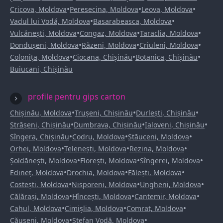
•
•
•
Cricova, Moldova
Peresecina, Moldova
Leova, Moldova
•
•
Vadul lui Vodă, Moldova
Basarabeasca, Moldova
•
•
•
Vulcănești, Moldova
Congaz, Moldova
Taraclia, Moldova
•
•
•
Dondușeni, Moldova
Răzeni, Moldova
Criuleni, Moldova
•
•
•
Colonița, Moldova
Ciocana, Chișinău
Botanica, Chișinău
Buiucani, Chișinău
profile pentru gips carton
•
•
•
Chișinău, Moldova
Trușeni, Chișinău
Durlești, Chișinău
•
•
•
Strășeni, Chișinău
Dumbrava, Chișinău
Ialoveni, Chișinău
•
•
•
Sîngera, Chișinău
Codru, Moldova
Stăuceni, Moldova
•
•
•
Orhei, Moldova
Telenești, Moldova
Rezina, Moldova
•
•
•
Șoldănești, Moldova
Florești, Moldova
Sîngerei, Moldova
•
•
•
Edineț, Moldova
Drochia, Moldova
Fălești, Moldova
•
•
•
Costești, Moldova
Nisporeni, Moldova
Ungheni, Moldova
•
•
•
Călărași, Moldova
Hîncești, Moldova
Cantemir, Moldova
•
•
•
Cahul, Moldova
Cimișlia, Moldova
Comrat, Moldova
•
•
Căușeni, Moldova
Ștefan Vodă, Moldova