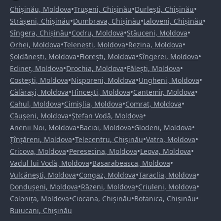
•
•
•
Chișinău, Moldova
Trușeni, Chișinău
Durlești, Chișinău
•
•
•
Strășeni, Chișinău
Dumbrava, Chișinău
Ialoveni, Chișinău
•
•
•
Sîngera, Chișinău
Codru, Moldova
Stăuceni, Moldova
•
•
•
Orhei, Moldova
Telenești, Moldova
Rezina, Moldova
•
•
•
Șoldănești, Moldova
Florești, Moldova
Sîngerei, Moldova
•
•
•
Edineț, Moldova
Drochia, Moldova
Fălești, Moldova
•
•
•
Costești, Moldova
Nisporeni, Moldova
Ungheni, Moldova
•
•
•
Călărași, Moldova
Hîncești, Moldova
Cantemir, Moldova
•
•
•
Cahul, Moldova
Cimișlia, Moldova
Comrat, Moldova
•
•
Căușeni, Moldova
Ștefan Vodă, Moldova
•
•
•
Anenii Noi, Moldova
Bacioi, Moldova
Glodeni, Moldova
•
•
•
Țînțăreni, Moldova
Telecentru, Chișinău
Vatra, Moldova
•
•
•
Cricova, Moldova
Peresecina, Moldova
Leova, Moldova
•
•
Vadul lui Vodă, Moldova
Basarabeasca, Moldova
•
•
•
Vulcănești, Moldova
Congaz, Moldova
Taraclia, Moldova
•
•
•
Dondușeni, Moldova
Răzeni, Moldova
Criuleni, Moldova
•
•
•
Colonița, Moldova
Ciocana, Chișinău
Botanica, Chișinău
Buiucani, Chișinău