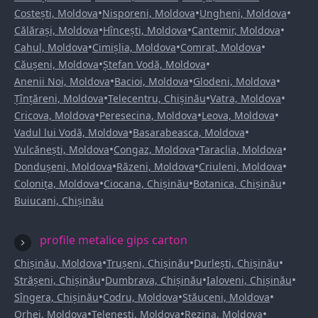
•
•
•
Costești, Moldova
Nisporeni, Moldova
Ungheni, Moldova
•
•
•
Călărași, Moldova
Hîncești, Moldova
Cantemir, Moldova
•
•
•
Cahul, Moldova
Cimișlia, Moldova
Comrat, Moldova
•
•
Căușeni, Moldova
Ștefan Vodă, Moldova
•
•
•
Anenii Noi, Moldova
Bacioi, Moldova
Glodeni, Moldova
•
•
•
Țînțăreni, Moldova
Telecentru, Chișinău
Vatra, Moldova
•
•
•
Cricova, Moldova
Peresecina, Moldova
Leova, Moldova
•
•
Vadul lui Vodă, Moldova
Basarabeasca, Moldova
•
•
•
Vulcănești, Moldova
Congaz, Moldova
Taraclia, Moldova
•
•
•
Dondușeni, Moldova
Răzeni, Moldova
Criuleni, Moldova
•
•
•
Colonița, Moldova
Ciocana, Chișinău
Botanica, Chișinău
Buiucani, Chișinău
profile metalice gips carton
•
•
•
Chișinău, Moldova
Trușeni, Chișinău
Durlești, Chișinău
•
•
•
Strășeni, Chișinău
Dumbrava, Chișinău
Ialoveni, Chișinău
•
•
•
Sîngera, Chișinău
Codru, Moldova
Stăuceni, Moldova
•
•
•
Orhei, Moldova
Telenești, Moldova
Rezina, Moldova