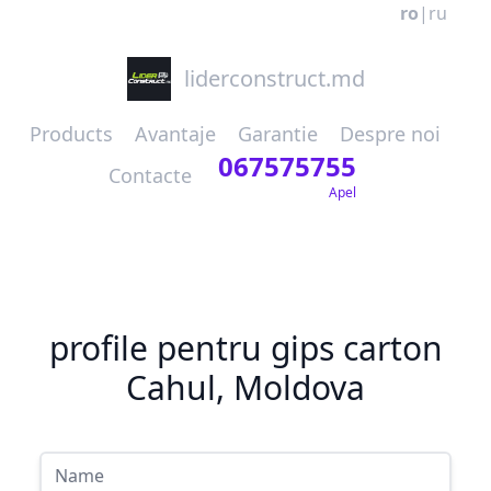
ro
|
ru
liderconstruct.md
Products
Avantaje
Garantie
Despre noi
067575755
Contacte
Apel
profile pentru gips carton
Cahul, Moldova