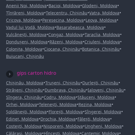
•
•
•
Anenii Noi, Moldova
Bacioi, Moldova
Glodeni, Moldova
•
•
•
Țînțăreni, Moldova
Telecentru, Chișinău
Vatra, Moldova
•
•
•
Cricova, Moldova
Peresecina, Moldova
Leova, Moldova
•
•
Vadul lui Vodă, Moldova
Basarabeasca, Moldova
•
•
•
Vulcănești, Moldova
Congaz, Moldova
Taraclia, Moldova
•
•
•
Dondușeni, Moldova
Răzeni, Moldova
Criuleni, Moldova
•
•
•
Colonița, Moldova
Ciocana, Chișinău
Botanica, Chișinău
Buiucani, Chișinău
gips carton hidro
•
•
•
Chișinău, Moldova
Trușeni, Chișinău
Durlești, Chișinău
•
•
•
Strășeni, Chișinău
Dumbrava, Chișinău
Ialoveni, Chișinău
•
•
•
Sîngera, Chișinău
Codru, Moldova
Stăuceni, Moldova
•
•
•
Orhei, Moldova
Telenești, Moldova
Rezina, Moldova
•
•
•
Șoldănești, Moldova
Florești, Moldova
Sîngerei, Moldova
•
•
•
Edineț, Moldova
Drochia, Moldova
Fălești, Moldova
•
•
•
Costești, Moldova
Nisporeni, Moldova
Ungheni, Moldova
•
•
•
Călărași, Moldova
Hîncești, Moldova
Cantemir, Moldova