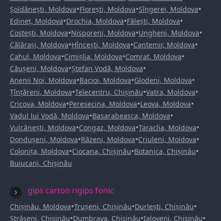
•
•
•
Șoldănești, Moldova
Florești, Moldova
Sîngerei, Moldova
•
•
•
Edineț, Moldova
Drochia, Moldova
Fălești, Moldova
•
•
•
Costești, Moldova
Nisporeni, Moldova
Ungheni, Moldova
•
•
•
Călărași, Moldova
Hîncești, Moldova
Cantemir, Moldova
•
•
•
Cahul, Moldova
Cimișlia, Moldova
Comrat, Moldova
•
•
Căușeni, Moldova
Ștefan Vodă, Moldova
•
•
•
Anenii Noi, Moldova
Bacioi, Moldova
Glodeni, Moldova
•
•
•
Țînțăreni, Moldova
Telecentru, Chișinău
Vatra, Moldova
•
•
•
Cricova, Moldova
Peresecina, Moldova
Leova, Moldova
•
•
Vadul lui Vodă, Moldova
Basarabeasca, Moldova
•
•
•
Vulcănești, Moldova
Congaz, Moldova
Taraclia, Moldova
•
•
•
Dondușeni, Moldova
Răzeni, Moldova
Criuleni, Moldova
•
•
•
Colonița, Moldova
Ciocana, Chișinău
Botanica, Chișinău
Buiucani, Chișinău
gips carton rigips fonic
•
•
•
Chișinău, Moldova
Trușeni, Chișinău
Durlești, Chișinău
•
•
•
Strășeni, Chișinău
Dumbrava, Chișinău
Ialoveni, Chișinău