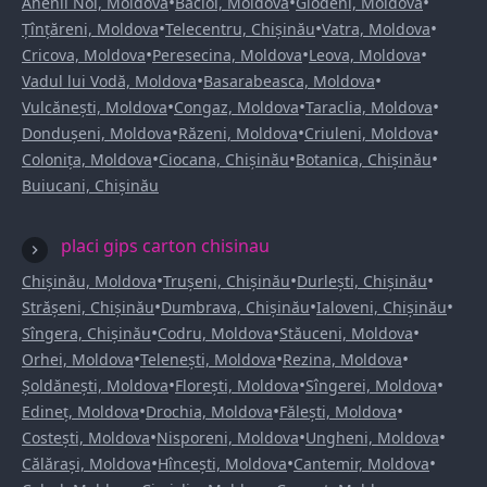
•
•
•
Anenii Noi, Moldova
Bacioi, Moldova
Glodeni, Moldova
•
•
•
Țînțăreni, Moldova
Telecentru, Chișinău
Vatra, Moldova
•
•
•
Cricova, Moldova
Peresecina, Moldova
Leova, Moldova
•
•
Vadul lui Vodă, Moldova
Basarabeasca, Moldova
•
•
•
Vulcănești, Moldova
Congaz, Moldova
Taraclia, Moldova
•
•
•
Dondușeni, Moldova
Răzeni, Moldova
Criuleni, Moldova
•
•
•
Colonița, Moldova
Ciocana, Chișinău
Botanica, Chișinău
Buiucani, Chișinău
placi gips carton chisinau
•
•
•
Chișinău, Moldova
Trușeni, Chișinău
Durlești, Chișinău
•
•
•
Strășeni, Chișinău
Dumbrava, Chișinău
Ialoveni, Chișinău
•
•
•
Sîngera, Chișinău
Codru, Moldova
Stăuceni, Moldova
•
•
•
Orhei, Moldova
Telenești, Moldova
Rezina, Moldova
•
•
•
Șoldănești, Moldova
Florești, Moldova
Sîngerei, Moldova
•
•
•
Edineț, Moldova
Drochia, Moldova
Fălești, Moldova
•
•
•
Costești, Moldova
Nisporeni, Moldova
Ungheni, Moldova
•
•
•
Călărași, Moldova
Hîncești, Moldova
Cantemir, Moldova