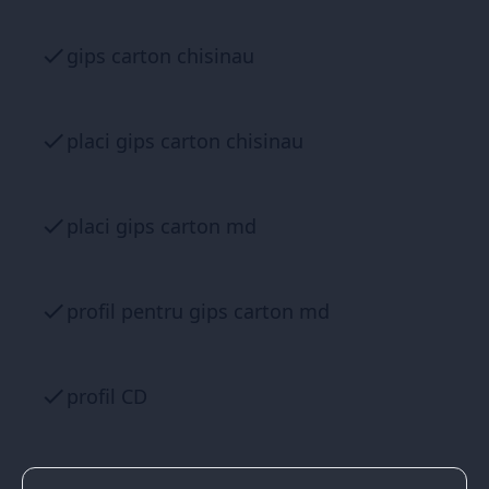
gips carton chisinau
placi gips carton chisinau
placi gips carton md
profil pentru gips carton md
profil CD