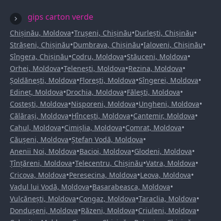
gips carton verde
•
•
•
Chișinău, Moldova
Trușeni, Chișinău
Durlești, Chișinău
•
•
•
Strășeni, Chișinău
Dumbrava, Chișinău
Ialoveni, Chișinău
•
•
•
Sîngera, Chișinău
Codru, Moldova
Stăuceni, Moldova
•
•
•
Orhei, Moldova
Telenești, Moldova
Rezina, Moldova
•
•
•
Șoldănești, Moldova
Florești, Moldova
Sîngerei, Moldova
•
•
•
Edineț, Moldova
Drochia, Moldova
Fălești, Moldova
•
•
•
Costești, Moldova
Nisporeni, Moldova
Ungheni, Moldova
•
•
•
Călărași, Moldova
Hîncești, Moldova
Cantemir, Moldova
•
•
•
Cahul, Moldova
Cimișlia, Moldova
Comrat, Moldova
•
•
Căușeni, Moldova
Ștefan Vodă, Moldova
•
•
•
Anenii Noi, Moldova
Bacioi, Moldova
Glodeni, Moldova
•
•
•
Țînțăreni, Moldova
Telecentru, Chișinău
Vatra, Moldova
•
•
•
Cricova, Moldova
Peresecina, Moldova
Leova, Moldova
•
•
Vadul lui Vodă, Moldova
Basarabeasca, Moldova
•
•
•
Vulcănești, Moldova
Congaz, Moldova
Taraclia, Moldova
•
•
•
Dondușeni, Moldova
Răzeni, Moldova
Criuleni, Moldova