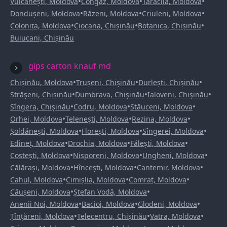
•
•
•
Vulcănești, Moldova
Congaz, Moldova
Taraclia, Moldova
•
•
•
Dondușeni, Moldova
Răzeni, Moldova
Criuleni, Moldova
•
•
•
Colonița, Moldova
Ciocana, Chișinău
Botanica, Chișinău
Buiucani, Chișinău
gips carton knauf md
•
•
•
Chișinău, Moldova
Trușeni, Chișinău
Durlești, Chișinău
•
•
•
Strășeni, Chișinău
Dumbrava, Chișinău
Ialoveni, Chișinău
•
•
•
Sîngera, Chișinău
Codru, Moldova
Stăuceni, Moldova
•
•
•
Orhei, Moldova
Telenești, Moldova
Rezina, Moldova
•
•
•
Șoldănești, Moldova
Florești, Moldova
Sîngerei, Moldova
•
•
•
Edineț, Moldova
Drochia, Moldova
Fălești, Moldova
•
•
•
Costești, Moldova
Nisporeni, Moldova
Ungheni, Moldova
•
•
•
Călărași, Moldova
Hîncești, Moldova
Cantemir, Moldova
•
•
•
Cahul, Moldova
Cimișlia, Moldova
Comrat, Moldova
•
•
Căușeni, Moldova
Ștefan Vodă, Moldova
•
•
•
Anenii Noi, Moldova
Bacioi, Moldova
Glodeni, Moldova
•
•
•
Țînțăreni, Moldova
Telecentru, Chișinău
Vatra, Moldova