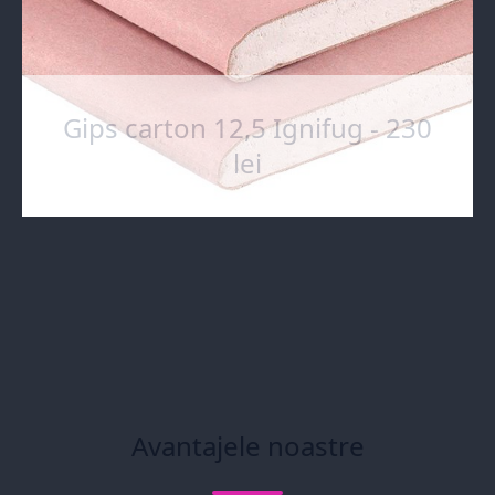
Gips carton 12,5 Ignifug - 230
lei
Avantajele noastre