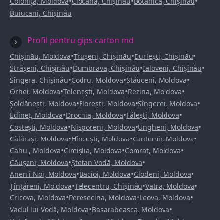
•
•
•
Colonița, Moldova
Ciocana, Chișinău
Botanica, Chișinău
Buiucani, Chișinău
Profil pentru gips carton md
•
•
•
Chișinău, Moldova
Trușeni, Chișinău
Durlești, Chișinău
•
•
•
Strășeni, Chișinău
Dumbrava, Chișinău
Ialoveni, Chișinău
•
•
•
Sîngera, Chișinău
Codru, Moldova
Stăuceni, Moldova
•
•
•
Orhei, Moldova
Telenești, Moldova
Rezina, Moldova
•
•
•
Șoldănești, Moldova
Florești, Moldova
Sîngerei, Moldova
•
•
•
Edineț, Moldova
Drochia, Moldova
Fălești, Moldova
•
•
•
Costești, Moldova
Nisporeni, Moldova
Ungheni, Moldova
•
•
•
Călărași, Moldova
Hîncești, Moldova
Cantemir, Moldova
•
•
•
Cahul, Moldova
Cimișlia, Moldova
Comrat, Moldova
•
•
Căușeni, Moldova
Ștefan Vodă, Moldova
•
•
•
Anenii Noi, Moldova
Bacioi, Moldova
Glodeni, Moldova
•
•
•
Țînțăreni, Moldova
Telecentru, Chișinău
Vatra, Moldova
•
•
•
Cricova, Moldova
Peresecina, Moldova
Leova, Moldova
•
•
Vadul lui Vodă, Moldova
Basarabeasca, Moldova