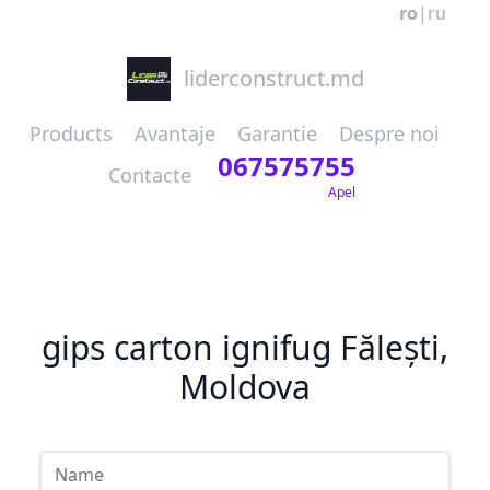
ro
|
ru
liderconstruct.md
Products
Avantaje
Garantie
Despre noi
067575755
Contacte
Apel
gips carton ignifug Fălești,
Moldova