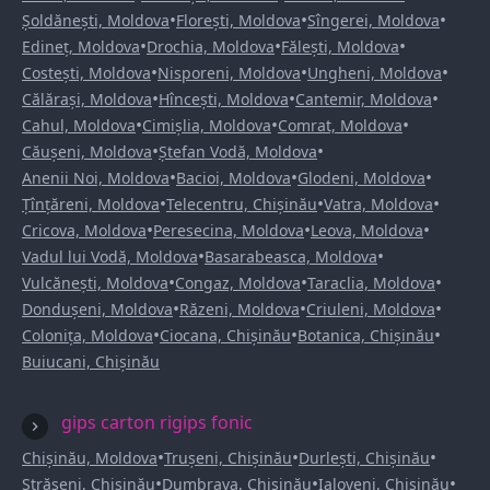
•
•
•
Șoldănești, Moldova
Florești, Moldova
Sîngerei, Moldova
•
•
•
Edineț, Moldova
Drochia, Moldova
Fălești, Moldova
•
•
•
Costești, Moldova
Nisporeni, Moldova
Ungheni, Moldova
•
•
•
Călărași, Moldova
Hîncești, Moldova
Cantemir, Moldova
•
•
•
Cahul, Moldova
Cimișlia, Moldova
Comrat, Moldova
•
•
Căușeni, Moldova
Ștefan Vodă, Moldova
•
•
•
Anenii Noi, Moldova
Bacioi, Moldova
Glodeni, Moldova
•
•
•
Țînțăreni, Moldova
Telecentru, Chișinău
Vatra, Moldova
•
•
•
Cricova, Moldova
Peresecina, Moldova
Leova, Moldova
•
•
Vadul lui Vodă, Moldova
Basarabeasca, Moldova
•
•
•
Vulcănești, Moldova
Congaz, Moldova
Taraclia, Moldova
•
•
•
Dondușeni, Moldova
Răzeni, Moldova
Criuleni, Moldova
•
•
•
Colonița, Moldova
Ciocana, Chișinău
Botanica, Chișinău
Buiucani, Chișinău
gips carton rigips fonic
•
•
•
Chișinău, Moldova
Trușeni, Chișinău
Durlești, Chișinău
•
•
•
Strășeni, Chișinău
Dumbrava, Chișinău
Ialoveni, Chișinău