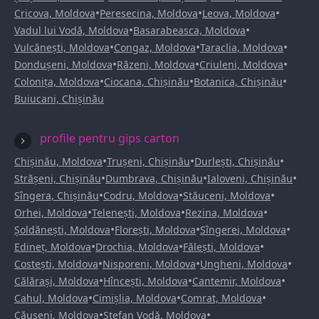
•
•
•
Cricova, Moldova
Peresecina, Moldova
Leova, Moldova
•
•
Vadul lui Vodă, Moldova
Basarabeasca, Moldova
•
•
•
Vulcănești, Moldova
Congaz, Moldova
Taraclia, Moldova
•
•
•
Dondușeni, Moldova
Răzeni, Moldova
Criuleni, Moldova
•
•
•
Colonița, Moldova
Ciocana, Chișinău
Botanica, Chișinău
Buiucani, Chișinău
profile pentru gips carton
•
•
•
Chișinău, Moldova
Trușeni, Chișinău
Durlești, Chișinău
•
•
•
Strășeni, Chișinău
Dumbrava, Chișinău
Ialoveni, Chișinău
•
•
•
Sîngera, Chișinău
Codru, Moldova
Stăuceni, Moldova
•
•
•
Orhei, Moldova
Telenești, Moldova
Rezina, Moldova
•
•
•
Șoldănești, Moldova
Florești, Moldova
Sîngerei, Moldova
•
•
•
Edineț, Moldova
Drochia, Moldova
Fălești, Moldova
•
•
•
Costești, Moldova
Nisporeni, Moldova
Ungheni, Moldova
•
•
•
Călărași, Moldova
Hîncești, Moldova
Cantemir, Moldova
•
•
•
Cahul, Moldova
Cimișlia, Moldova
Comrat, Moldova
•
•
Căușeni, Moldova
Ștefan Vodă, Moldova