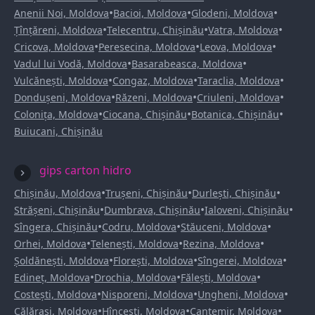
•
•
•
Anenii Noi, Moldova
Bacioi, Moldova
Glodeni, Moldova
•
•
•
Țînțăreni, Moldova
Telecentru, Chișinău
Vatra, Moldova
•
•
•
Cricova, Moldova
Peresecina, Moldova
Leova, Moldova
•
•
Vadul lui Vodă, Moldova
Basarabeasca, Moldova
•
•
•
Vulcănești, Moldova
Congaz, Moldova
Taraclia, Moldova
•
•
•
Dondușeni, Moldova
Răzeni, Moldova
Criuleni, Moldova
•
•
•
Colonița, Moldova
Ciocana, Chișinău
Botanica, Chișinău
Buiucani, Chișinău
gips carton hidro
•
•
•
Chișinău, Moldova
Trușeni, Chișinău
Durlești, Chișinău
•
•
•
Strășeni, Chișinău
Dumbrava, Chișinău
Ialoveni, Chișinău
•
•
•
Sîngera, Chișinău
Codru, Moldova
Stăuceni, Moldova
•
•
•
Orhei, Moldova
Telenești, Moldova
Rezina, Moldova
•
•
•
Șoldănești, Moldova
Florești, Moldova
Sîngerei, Moldova
•
•
•
Edineț, Moldova
Drochia, Moldova
Fălești, Moldova
•
•
•
Costești, Moldova
Nisporeni, Moldova
Ungheni, Moldova
•
•
•
Călărași, Moldova
Hîncești, Moldova
Cantemir, Moldova