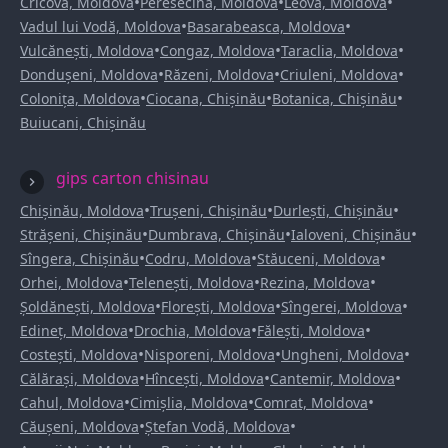
•
•
•
Cricova, Moldova
Peresecina, Moldova
Leova, Moldova
•
•
Vadul lui Vodă, Moldova
Basarabeasca, Moldova
•
•
•
Vulcănești, Moldova
Congaz, Moldova
Taraclia, Moldova
•
•
•
Dondușeni, Moldova
Răzeni, Moldova
Criuleni, Moldova
•
•
•
Colonița, Moldova
Ciocana, Chișinău
Botanica, Chișinău
Buiucani, Chișinău
gips carton chisinau
•
•
•
Chișinău, Moldova
Trușeni, Chișinău
Durlești, Chișinău
•
•
•
Strășeni, Chișinău
Dumbrava, Chișinău
Ialoveni, Chișinău
•
•
•
Sîngera, Chișinău
Codru, Moldova
Stăuceni, Moldova
•
•
•
Orhei, Moldova
Telenești, Moldova
Rezina, Moldova
•
•
•
Șoldănești, Moldova
Florești, Moldova
Sîngerei, Moldova
•
•
•
Edineț, Moldova
Drochia, Moldova
Fălești, Moldova
•
•
•
Costești, Moldova
Nisporeni, Moldova
Ungheni, Moldova
•
•
•
Călărași, Moldova
Hîncești, Moldova
Cantemir, Moldova
•
•
•
Cahul, Moldova
Cimișlia, Moldova
Comrat, Moldova
•
•
Căușeni, Moldova
Ștefan Vodă, Moldova