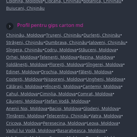
•
•
•
Colonița, Moldova
Ciocana, Chișinău
Botanica, Chișinău
Buiucani, Chișinău
Profil pentru gips carton md
•
•
•
Chișinău, Moldova
Trușeni, Chișinău
Durlești, Chișinău
•
•
•
Strășeni, Chișinău
Dumbrava, Chișinău
Ialoveni, Chișinău
•
•
•
Sîngera, Chișinău
Codru, Moldova
Stăuceni, Moldova
•
•
•
Orhei, Moldova
Telenești, Moldova
Rezina, Moldova
•
•
•
Șoldănești, Moldova
Florești, Moldova
Sîngerei, Moldova
•
•
•
Edineț, Moldova
Drochia, Moldova
Fălești, Moldova
•
•
•
Costești, Moldova
Nisporeni, Moldova
Ungheni, Moldova
•
•
•
Călărași, Moldova
Hîncești, Moldova
Cantemir, Moldova
•
•
•
Cahul, Moldova
Cimișlia, Moldova
Comrat, Moldova
•
•
Căușeni, Moldova
Ștefan Vodă, Moldova
•
•
•
Anenii Noi, Moldova
Bacioi, Moldova
Glodeni, Moldova
•
•
•
Țînțăreni, Moldova
Telecentru, Chișinău
Vatra, Moldova
•
•
•
Cricova, Moldova
Peresecina, Moldova
Leova, Moldova
•
•
Vadul lui Vodă, Moldova
Basarabeasca, Moldova