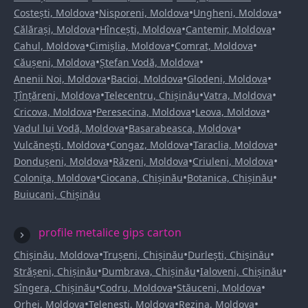
•
•
•
Costești, Moldova
Nisporeni, Moldova
Ungheni, Moldova
•
•
•
Călărași, Moldova
Hîncești, Moldova
Cantemir, Moldova
•
•
•
Cahul, Moldova
Cimișlia, Moldova
Comrat, Moldova
•
•
Căușeni, Moldova
Ștefan Vodă, Moldova
•
•
•
Anenii Noi, Moldova
Bacioi, Moldova
Glodeni, Moldova
•
•
•
Țînțăreni, Moldova
Telecentru, Chișinău
Vatra, Moldova
•
•
•
Cricova, Moldova
Peresecina, Moldova
Leova, Moldova
•
•
Vadul lui Vodă, Moldova
Basarabeasca, Moldova
•
•
•
Vulcănești, Moldova
Congaz, Moldova
Taraclia, Moldova
•
•
•
Dondușeni, Moldova
Răzeni, Moldova
Criuleni, Moldova
•
•
•
Colonița, Moldova
Ciocana, Chișinău
Botanica, Chișinău
Buiucani, Chișinău
profile metalice gips carton
•
•
•
Chișinău, Moldova
Trușeni, Chișinău
Durlești, Chișinău
•
•
•
Strășeni, Chișinău
Dumbrava, Chișinău
Ialoveni, Chișinău
•
•
•
Sîngera, Chișinău
Codru, Moldova
Stăuceni, Moldova
•
•
•
Orhei, Moldova
Telenești, Moldova
Rezina, Moldova