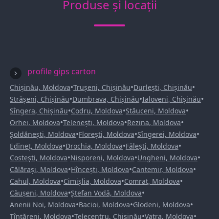
Produse și locații
profile gips carton
•
•
•
Chișinău, Moldova
Trușeni, Chișinău
Durlești, Chișinău
•
•
•
Strășeni, Chișinău
Dumbrava, Chișinău
Ialoveni, Chișinău
•
•
•
Sîngera, Chișinău
Codru, Moldova
Stăuceni, Moldova
•
•
•
Orhei, Moldova
Telenești, Moldova
Rezina, Moldova
•
•
•
Șoldănești, Moldova
Florești, Moldova
Sîngerei, Moldova
•
•
•
Edineț, Moldova
Drochia, Moldova
Fălești, Moldova
•
•
•
Costești, Moldova
Nisporeni, Moldova
Ungheni, Moldova
•
•
•
Călărași, Moldova
Hîncești, Moldova
Cantemir, Moldova
•
•
•
Cahul, Moldova
Cimișlia, Moldova
Comrat, Moldova
•
•
Căușeni, Moldova
Ștefan Vodă, Moldova
•
•
•
Anenii Noi, Moldova
Bacioi, Moldova
Glodeni, Moldova
•
•
•
Țînțăreni, Moldova
Telecentru, Chișinău
Vatra, Moldova