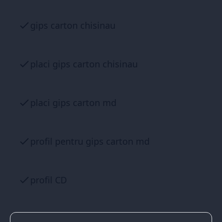
gips carton chisinau
placi gips carton chisinau
placi gips carton md
profil pentru gips carton md
profil CD