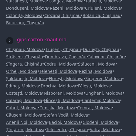
•
•
•
Vulcănești, Moldova
Congaz, Moldova
Taraclia, Moldova
•
•
•
Dondușeni, Moldova
Răzeni, Moldova
Criuleni, Moldova
•
•
•
Colonița, Moldova
Ciocana, Chișinău
Botanica, Chișinău
Buiucani, Chișinău
gips carton knauf md
•
•
•
Chișinău, Moldova
Trușeni, Chișinău
Durlești, Chișinău
•
•
•
Strășeni, Chișinău
Dumbrava, Chișinău
Ialoveni, Chișinău
•
•
•
Sîngera, Chișinău
Codru, Moldova
Stăuceni, Moldova
•
•
•
Orhei, Moldova
Telenești, Moldova
Rezina, Moldova
•
•
•
Șoldănești, Moldova
Florești, Moldova
Sîngerei, Moldova
•
•
•
Edineț, Moldova
Drochia, Moldova
Fălești, Moldova
•
•
•
Costești, Moldova
Nisporeni, Moldova
Ungheni, Moldova
•
•
•
Călărași, Moldova
Hîncești, Moldova
Cantemir, Moldova
•
•
•
Cahul, Moldova
Cimișlia, Moldova
Comrat, Moldova
•
•
Căușeni, Moldova
Ștefan Vodă, Moldova
•
•
•
Anenii Noi, Moldova
Bacioi, Moldova
Glodeni, Moldova
•
•
•
Țînțăreni, Moldova
Telecentru, Chișinău
Vatra, Moldova