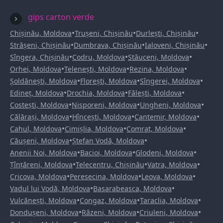
gips carton verde
•
•
•
Chișinău, Moldova
Trușeni, Chișinău
Durlești, Chișinău
•
•
•
Strășeni, Chișinău
Dumbrava, Chișinău
Ialoveni, Chișinău
•
•
•
Sîngera, Chișinău
Codru, Moldova
Stăuceni, Moldova
•
•
•
Orhei, Moldova
Telenești, Moldova
Rezina, Moldova
•
•
•
Șoldănești, Moldova
Florești, Moldova
Sîngerei, Moldova
•
•
•
Edineț, Moldova
Drochia, Moldova
Fălești, Moldova
•
•
•
Costești, Moldova
Nisporeni, Moldova
Ungheni, Moldova
•
•
•
Călărași, Moldova
Hîncești, Moldova
Cantemir, Moldova
•
•
•
Cahul, Moldova
Cimișlia, Moldova
Comrat, Moldova
•
•
Căușeni, Moldova
Ștefan Vodă, Moldova
•
•
•
Anenii Noi, Moldova
Bacioi, Moldova
Glodeni, Moldova
•
•
•
Țînțăreni, Moldova
Telecentru, Chișinău
Vatra, Moldova
•
•
•
Cricova, Moldova
Peresecina, Moldova
Leova, Moldova
•
•
Vadul lui Vodă, Moldova
Basarabeasca, Moldova
•
•
•
Vulcănești, Moldova
Congaz, Moldova
Taraclia, Moldova
•
•
•
Dondușeni, Moldova
Răzeni, Moldova
Criuleni, Moldova