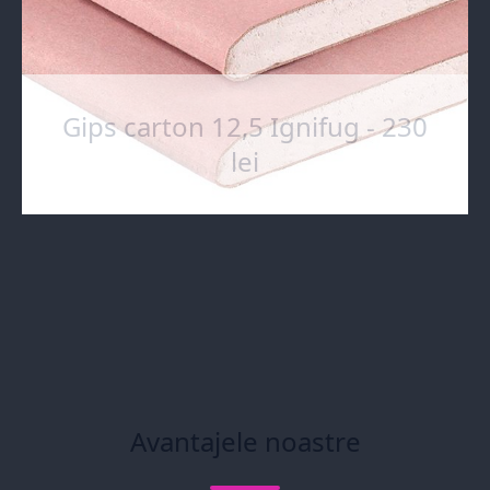
Gips carton 12,5 Ignifug - 230
lei
Avantajele noastre