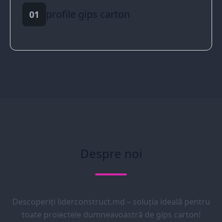
profile gips carton
01
Despre noi
Descoperiți liderconstruct.md – soluția ideală pentru
toate proiectele dumneavoastră de gips carton!