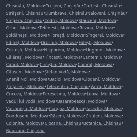
•
•
•
Chișinău, Moldova
Trușeni, Chișinău
Durlești, Chișinău
•
•
•
Strășeni, Chișinău
Dumbrava, Chișinău
Ialoveni, Chișinău
•
•
•
Sîngera, Chișinău
Codru, Moldova
Stăuceni, Moldova
•
•
•
Orhei, Moldova
Telenești, Moldova
Rezina, Moldova
•
•
•
Șoldănești, Moldova
Florești, Moldova
Sîngerei, Moldova
•
•
•
Edineț, Moldova
Drochia, Moldova
Fălești, Moldova
•
•
•
Costești, Moldova
Nisporeni, Moldova
Ungheni, Moldova
•
•
•
Călărași, Moldova
Hîncești, Moldova
Cantemir, Moldova
•
•
•
Cahul, Moldova
Cimișlia, Moldova
Comrat, Moldova
•
•
Căușeni, Moldova
Ștefan Vodă, Moldova
•
•
•
Anenii Noi, Moldova
Bacioi, Moldova
Glodeni, Moldova
•
•
•
Țînțăreni, Moldova
Telecentru, Chișinău
Vatra, Moldova
•
•
•
Cricova, Moldova
Peresecina, Moldova
Leova, Moldova
•
•
Vadul lui Vodă, Moldova
Basarabeasca, Moldova
•
•
•
Vulcănești, Moldova
Congaz, Moldova
Taraclia, Moldova
•
•
•
Dondușeni, Moldova
Răzeni, Moldova
Criuleni, Moldova
•
•
•
Colonița, Moldova
Ciocana, Chișinău
Botanica, Chișinău
Buiucani, Chișinău