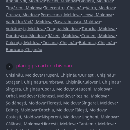
•
•
•
Anenii Noi, Moldova
Bacioi, Moldova
Glodeni, Moldova
•
•
•
Țînțăreni, Moldova
Telecentru, Chișinău
Vatra, Moldova
•
•
•
Cricova, Moldova
Peresecina, Moldova
Leova, Moldova
•
•
Vadul lui Vodă, Moldova
Basarabeasca, Moldova
•
•
•
Vulcănești, Moldova
Congaz, Moldova
Taraclia, Moldova
•
•
•
Dondușeni, Moldova
Răzeni, Moldova
Criuleni, Moldova
•
•
•
Colonița, Moldova
Ciocana, Chișinău
Botanica, Chișinău
Buiucani, Chișinău
placi gips carton chisinau
•
•
•
Chișinău, Moldova
Trușeni, Chișinău
Durlești, Chișinău
•
•
•
Strășeni, Chișinău
Dumbrava, Chișinău
Ialoveni, Chișinău
•
•
•
Sîngera, Chișinău
Codru, Moldova
Stăuceni, Moldova
•
•
•
Orhei, Moldova
Telenești, Moldova
Rezina, Moldova
•
•
•
Șoldănești, Moldova
Florești, Moldova
Sîngerei, Moldova
•
•
•
Edineț, Moldova
Drochia, Moldova
Fălești, Moldova
•
•
•
Costești, Moldova
Nisporeni, Moldova
Ungheni, Moldova
•
•
•
Călărași, Moldova
Hîncești, Moldova
Cantemir, Moldova