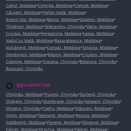
•
•
•
Cahul, Moldova
Cimișlia, Moldova
Comrat, Moldova
•
•
Căușeni, Moldova
Ștefan Vodă, Moldova
•
•
•
Anenii Noi, Moldova
Bacioi, Moldova
Glodeni, Moldova
•
•
•
Țînțăreni, Moldova
Telecentru, Chișinău
Vatra, Moldova
•
•
•
Cricova, Moldova
Peresecina, Moldova
Leova, Moldova
•
•
Vadul lui Vodă, Moldova
Basarabeasca, Moldova
•
•
•
Vulcănești, Moldova
Congaz, Moldova
Taraclia, Moldova
•
•
•
Dondușeni, Moldova
Răzeni, Moldova
Criuleni, Moldova
•
•
•
Colonița, Moldova
Ciocana, Chișinău
Botanica, Chișinău
Buiucani, Chișinău
gips carton md
•
•
•
Chișinău, Moldova
Trușeni, Chișinău
Durlești, Chișinău
•
•
•
Strășeni, Chișinău
Dumbrava, Chișinău
Ialoveni, Chișinău
•
•
•
Sîngera, Chișinău
Codru, Moldova
Stăuceni, Moldova
•
•
•
Orhei, Moldova
Telenești, Moldova
Rezina, Moldova
•
•
•
Șoldănești, Moldova
Florești, Moldova
Sîngerei, Moldova
•
•
•
Edineț, Moldova
Drochia, Moldova
Fălești, Moldova