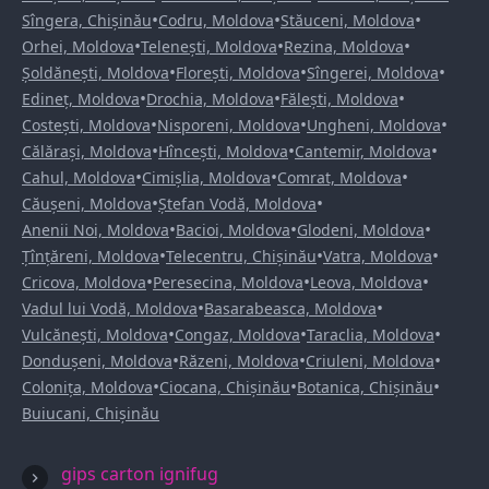
•
•
•
Sîngera, Chișinău
Codru, Moldova
Stăuceni, Moldova
•
•
•
Orhei, Moldova
Telenești, Moldova
Rezina, Moldova
•
•
•
Șoldănești, Moldova
Florești, Moldova
Sîngerei, Moldova
•
•
•
Edineț, Moldova
Drochia, Moldova
Fălești, Moldova
•
•
•
Costești, Moldova
Nisporeni, Moldova
Ungheni, Moldova
•
•
•
Călărași, Moldova
Hîncești, Moldova
Cantemir, Moldova
•
•
•
Cahul, Moldova
Cimișlia, Moldova
Comrat, Moldova
•
•
Căușeni, Moldova
Ștefan Vodă, Moldova
•
•
•
Anenii Noi, Moldova
Bacioi, Moldova
Glodeni, Moldova
•
•
•
Țînțăreni, Moldova
Telecentru, Chișinău
Vatra, Moldova
•
•
•
Cricova, Moldova
Peresecina, Moldova
Leova, Moldova
•
•
Vadul lui Vodă, Moldova
Basarabeasca, Moldova
•
•
•
Vulcănești, Moldova
Congaz, Moldova
Taraclia, Moldova
•
•
•
Dondușeni, Moldova
Răzeni, Moldova
Criuleni, Moldova
•
•
•
Colonița, Moldova
Ciocana, Chișinău
Botanica, Chișinău
Buiucani, Chișinău
gips carton ignifug