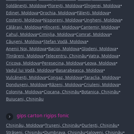
•
•
•
Șoldănești, Moldova
Florești, Moldova
Sîngerei, Moldova
•
•
•
Edineț, Moldova
Drochia, Moldova
Fălești, Moldova
•
•
•
Costești, Moldova
Nisporeni, Moldova
Ungheni, Moldova
•
•
•
Călărași, Moldova
Hîncești, Moldova
Cantemir, Moldova
•
•
•
Cahul, Moldova
Cimișlia, Moldova
Comrat, Moldova
•
•
Căușeni, Moldova
Ștefan Vodă, Moldova
•
•
•
Anenii Noi, Moldova
Bacioi, Moldova
Glodeni, Moldova
•
•
•
Țînțăreni, Moldova
Telecentru, Chișinău
Vatra, Moldova
•
•
•
Cricova, Moldova
Peresecina, Moldova
Leova, Moldova
•
•
Vadul lui Vodă, Moldova
Basarabeasca, Moldova
•
•
•
Vulcănești, Moldova
Congaz, Moldova
Taraclia, Moldova
•
•
•
Dondușeni, Moldova
Răzeni, Moldova
Criuleni, Moldova
•
•
•
Colonița, Moldova
Ciocana, Chișinău
Botanica, Chișinău
Buiucani, Chișinău
gips carton rigips fonic
•
•
•
Chișinău, Moldova
Trușeni, Chișinău
Durlești, Chișinău
•
•
•
Strășeni, Chișinău
Dumbrava, Chișinău
Ialoveni, Chișinău