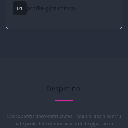
profile gips carton
01
Despre noi
Descoperiți liderconstruct.md – soluția ideală pentru
toate proiectele dumneavoastră de gips carton!