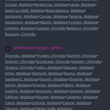
•
•
•
Cricova, Moldova
Peresecina, Moldova
Leova, Moldova
•
•
Vadul lui Vodă, Moldova
Basarabeasca, Moldova
•
•
•
Vulcănești, Moldova
Congaz, Moldova
Taraclia, Moldova
•
•
•
Dondușeni, Moldova
Răzeni, Moldova
Criuleni, Moldova
•
•
•
Colonița, Moldova
Ciocana, Chișinău
Botanica, Chișinău
Buiucani, Chișinău
profile pentru gips carton
•
•
•
Chișinău, Moldova
Trușeni, Chișinău
Durlești, Chișinău
•
•
•
Strășeni, Chișinău
Dumbrava, Chișinău
Ialoveni, Chișinău
•
•
•
Sîngera, Chișinău
Codru, Moldova
Stăuceni, Moldova
•
•
•
Orhei, Moldova
Telenești, Moldova
Rezina, Moldova
•
•
•
Șoldănești, Moldova
Florești, Moldova
Sîngerei, Moldova
•
•
•
Edineț, Moldova
Drochia, Moldova
Fălești, Moldova
•
•
•
Costești, Moldova
Nisporeni, Moldova
Ungheni, Moldova
•
•
•
Călărași, Moldova
Hîncești, Moldova
Cantemir, Moldova
•
•
•
Cahul, Moldova
Cimișlia, Moldova
Comrat, Moldova
•
•
Căușeni, Moldova
Ștefan Vodă, Moldova