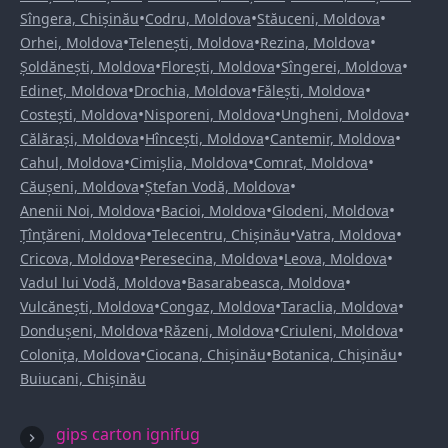
•
•
•
Sîngera, Chișinău
Codru, Moldova
Stăuceni, Moldova
•
•
•
Orhei, Moldova
Telenești, Moldova
Rezina, Moldova
•
•
•
Șoldănești, Moldova
Florești, Moldova
Sîngerei, Moldova
•
•
•
Edineț, Moldova
Drochia, Moldova
Fălești, Moldova
•
•
•
Costești, Moldova
Nisporeni, Moldova
Ungheni, Moldova
•
•
•
Călărași, Moldova
Hîncești, Moldova
Cantemir, Moldova
•
•
•
Cahul, Moldova
Cimișlia, Moldova
Comrat, Moldova
•
•
Căușeni, Moldova
Ștefan Vodă, Moldova
•
•
•
Anenii Noi, Moldova
Bacioi, Moldova
Glodeni, Moldova
•
•
•
Țînțăreni, Moldova
Telecentru, Chișinău
Vatra, Moldova
•
•
•
Cricova, Moldova
Peresecina, Moldova
Leova, Moldova
•
•
Vadul lui Vodă, Moldova
Basarabeasca, Moldova
•
•
•
Vulcănești, Moldova
Congaz, Moldova
Taraclia, Moldova
•
•
•
Dondușeni, Moldova
Răzeni, Moldova
Criuleni, Moldova
•
•
•
Colonița, Moldova
Ciocana, Chișinău
Botanica, Chișinău
Buiucani, Chișinău
gips carton ignifug