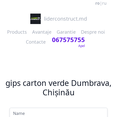
ro
|
ru
liderconstruct.md
Products
Avantaje
Garantie
Despre noi
067575755
Contacte
Apel
gips carton verde Dumbrava,
Chișinău