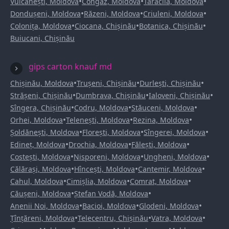
•
•
•
Vulcănești, Moldova
Congaz, Moldova
Taraclia, Moldova
•
•
•
Dondușeni, Moldova
Răzeni, Moldova
Criuleni, Moldova
•
•
•
Colonița, Moldova
Ciocana, Chișinău
Botanica, Chișinău
Buiucani, Chișinău
gips carton knauf md
•
•
•
Chișinău, Moldova
Trușeni, Chișinău
Durlești, Chișinău
•
•
•
Strășeni, Chișinău
Dumbrava, Chișinău
Ialoveni, Chișinău
•
•
•
Sîngera, Chișinău
Codru, Moldova
Stăuceni, Moldova
•
•
•
Orhei, Moldova
Telenești, Moldova
Rezina, Moldova
•
•
•
Șoldănești, Moldova
Florești, Moldova
Sîngerei, Moldova
•
•
•
Edineț, Moldova
Drochia, Moldova
Fălești, Moldova
•
•
•
Costești, Moldova
Nisporeni, Moldova
Ungheni, Moldova
•
•
•
Călărași, Moldova
Hîncești, Moldova
Cantemir, Moldova
•
•
•
Cahul, Moldova
Cimișlia, Moldova
Comrat, Moldova
•
•
Căușeni, Moldova
Ștefan Vodă, Moldova
•
•
•
Anenii Noi, Moldova
Bacioi, Moldova
Glodeni, Moldova
•
•
•
Țînțăreni, Moldova
Telecentru, Chișinău
Vatra, Moldova