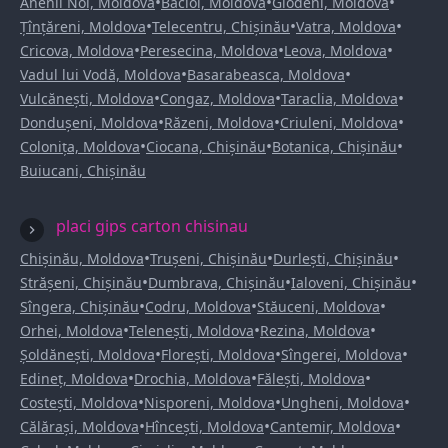
•
•
•
Anenii Noi, Moldova
Bacioi, Moldova
Glodeni, Moldova
•
•
•
Țînțăreni, Moldova
Telecentru, Chișinău
Vatra, Moldova
•
•
•
Cricova, Moldova
Peresecina, Moldova
Leova, Moldova
•
•
Vadul lui Vodă, Moldova
Basarabeasca, Moldova
•
•
•
Vulcănești, Moldova
Congaz, Moldova
Taraclia, Moldova
•
•
•
Dondușeni, Moldova
Răzeni, Moldova
Criuleni, Moldova
•
•
•
Colonița, Moldova
Ciocana, Chișinău
Botanica, Chișinău
Buiucani, Chișinău
placi gips carton chisinau
•
•
•
Chișinău, Moldova
Trușeni, Chișinău
Durlești, Chișinău
•
•
•
Strășeni, Chișinău
Dumbrava, Chișinău
Ialoveni, Chișinău
•
•
•
Sîngera, Chișinău
Codru, Moldova
Stăuceni, Moldova
•
•
•
Orhei, Moldova
Telenești, Moldova
Rezina, Moldova
•
•
•
Șoldănești, Moldova
Florești, Moldova
Sîngerei, Moldova
•
•
•
Edineț, Moldova
Drochia, Moldova
Fălești, Moldova
•
•
•
Costești, Moldova
Nisporeni, Moldova
Ungheni, Moldova
•
•
•
Călărași, Moldova
Hîncești, Moldova
Cantemir, Moldova