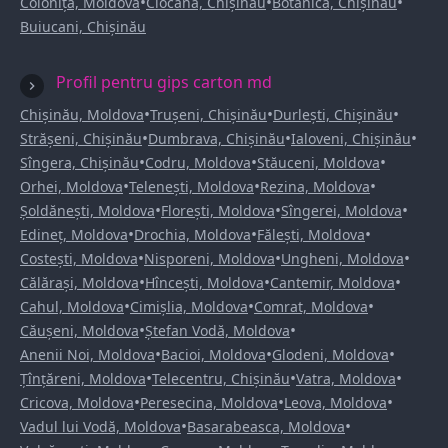
•
•
•
Colonița, Moldova
Ciocana, Chișinău
Botanica, Chișinău
Buiucani, Chișinău
Profil pentru gips carton md
•
•
•
Chișinău, Moldova
Trușeni, Chișinău
Durlești, Chișinău
•
•
•
Strășeni, Chișinău
Dumbrava, Chișinău
Ialoveni, Chișinău
•
•
•
Sîngera, Chișinău
Codru, Moldova
Stăuceni, Moldova
•
•
•
Orhei, Moldova
Telenești, Moldova
Rezina, Moldova
•
•
•
Șoldănești, Moldova
Florești, Moldova
Sîngerei, Moldova
•
•
•
Edineț, Moldova
Drochia, Moldova
Fălești, Moldova
•
•
•
Costești, Moldova
Nisporeni, Moldova
Ungheni, Moldova
•
•
•
Călărași, Moldova
Hîncești, Moldova
Cantemir, Moldova
•
•
•
Cahul, Moldova
Cimișlia, Moldova
Comrat, Moldova
•
•
Căușeni, Moldova
Ștefan Vodă, Moldova
•
•
•
Anenii Noi, Moldova
Bacioi, Moldova
Glodeni, Moldova
•
•
•
Țînțăreni, Moldova
Telecentru, Chișinău
Vatra, Moldova
•
•
•
Cricova, Moldova
Peresecina, Moldova
Leova, Moldova
•
•
Vadul lui Vodă, Moldova
Basarabeasca, Moldova