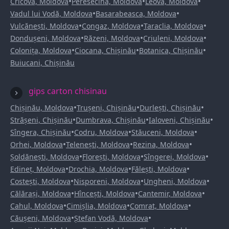
•
•
•
Cricova, Moldova
Peresecina, Moldova
Leova, Moldova
•
•
Vadul lui Vodă, Moldova
Basarabeasca, Moldova
•
•
•
Vulcănești, Moldova
Congaz, Moldova
Taraclia, Moldova
•
•
•
Dondușeni, Moldova
Răzeni, Moldova
Criuleni, Moldova
•
•
•
Colonița, Moldova
Ciocana, Chișinău
Botanica, Chișinău
Buiucani, Chișinău
gips carton chisinau
•
•
•
Chișinău, Moldova
Trușeni, Chișinău
Durlești, Chișinău
•
•
•
Strășeni, Chișinău
Dumbrava, Chișinău
Ialoveni, Chișinău
•
•
•
Sîngera, Chișinău
Codru, Moldova
Stăuceni, Moldova
•
•
•
Orhei, Moldova
Telenești, Moldova
Rezina, Moldova
•
•
•
Șoldănești, Moldova
Florești, Moldova
Sîngerei, Moldova
•
•
•
Edineț, Moldova
Drochia, Moldova
Fălești, Moldova
•
•
•
Costești, Moldova
Nisporeni, Moldova
Ungheni, Moldova
•
•
•
Călărași, Moldova
Hîncești, Moldova
Cantemir, Moldova
•
•
•
Cahul, Moldova
Cimișlia, Moldova
Comrat, Moldova
•
•
Căușeni, Moldova
Ștefan Vodă, Moldova