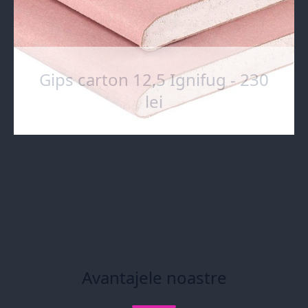
Gips carton 12,5 Ignifug - 230
lei
Avantajele noastre