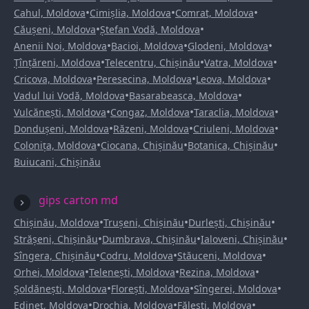
•
•
•
Cahul, Moldova
Cimișlia, Moldova
Comrat, Moldova
•
•
Căușeni, Moldova
Ștefan Vodă, Moldova
•
•
•
Anenii Noi, Moldova
Bacioi, Moldova
Glodeni, Moldova
•
•
•
Țînțăreni, Moldova
Telecentru, Chișinău
Vatra, Moldova
•
•
•
Cricova, Moldova
Peresecina, Moldova
Leova, Moldova
•
•
Vadul lui Vodă, Moldova
Basarabeasca, Moldova
•
•
•
Vulcănești, Moldova
Congaz, Moldova
Taraclia, Moldova
•
•
•
Dondușeni, Moldova
Răzeni, Moldova
Criuleni, Moldova
•
•
•
Colonița, Moldova
Ciocana, Chișinău
Botanica, Chișinău
Buiucani, Chișinău
gips carton md
•
•
•
Chișinău, Moldova
Trușeni, Chișinău
Durlești, Chișinău
•
•
•
Strășeni, Chișinău
Dumbrava, Chișinău
Ialoveni, Chișinău
•
•
•
Sîngera, Chișinău
Codru, Moldova
Stăuceni, Moldova
•
•
•
Orhei, Moldova
Telenești, Moldova
Rezina, Moldova
•
•
•
Șoldănești, Moldova
Florești, Moldova
Sîngerei, Moldova
•
•
•
Edineț, Moldova
Drochia, Moldova
Fălești, Moldova