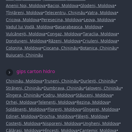
•
•
•
Anenii Noi, Moldova
Bacioi, Moldova
Glodeni, Moldova
•
•
•
Țînțăreni, Moldova
Telecentru, Chișinău
Vatra, Moldova
•
•
•
Cricova, Moldova
Peresecina, Moldova
Leova, Moldova
•
•
Vadul lui Vodă, Moldova
Basarabeasca, Moldova
•
•
•
Vulcănești, Moldova
Congaz, Moldova
Taraclia, Moldova
•
•
•
Dondușeni, Moldova
Răzeni, Moldova
Criuleni, Moldova
•
•
•
Colonița, Moldova
Ciocana, Chișinău
Botanica, Chișinău
Buiucani, Chișinău
gips carton hidro
•
•
•
Chișinău, Moldova
Trușeni, Chișinău
Durlești, Chișinău
•
•
•
Strășeni, Chișinău
Dumbrava, Chișinău
Ialoveni, Chișinău
•
•
•
Sîngera, Chișinău
Codru, Moldova
Stăuceni, Moldova
•
•
•
Orhei, Moldova
Telenești, Moldova
Rezina, Moldova
•
•
•
Șoldănești, Moldova
Florești, Moldova
Sîngerei, Moldova
•
•
•
Edineț, Moldova
Drochia, Moldova
Fălești, Moldova
•
•
•
Costești, Moldova
Nisporeni, Moldova
Ungheni, Moldova
•
•
•
Călărași, Moldova
Hîncești, Moldova
Cantemir, Moldova