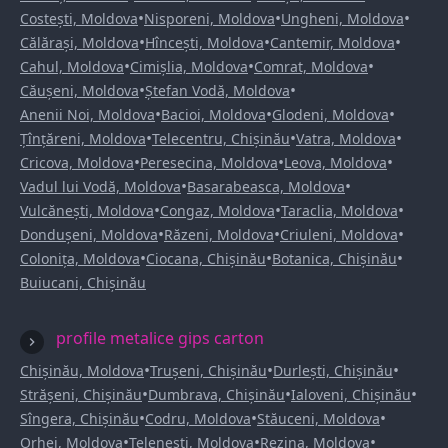
•
•
•
Costești, Moldova
Nisporeni, Moldova
Ungheni, Moldova
•
•
•
Călărași, Moldova
Hîncești, Moldova
Cantemir, Moldova
•
•
•
Cahul, Moldova
Cimișlia, Moldova
Comrat, Moldova
•
•
Căușeni, Moldova
Ștefan Vodă, Moldova
•
•
•
Anenii Noi, Moldova
Bacioi, Moldova
Glodeni, Moldova
•
•
•
Țînțăreni, Moldova
Telecentru, Chișinău
Vatra, Moldova
•
•
•
Cricova, Moldova
Peresecina, Moldova
Leova, Moldova
•
•
Vadul lui Vodă, Moldova
Basarabeasca, Moldova
•
•
•
Vulcănești, Moldova
Congaz, Moldova
Taraclia, Moldova
•
•
•
Dondușeni, Moldova
Răzeni, Moldova
Criuleni, Moldova
•
•
•
Colonița, Moldova
Ciocana, Chișinău
Botanica, Chișinău
Buiucani, Chișinău
profile metalice gips carton
•
•
•
Chișinău, Moldova
Trușeni, Chișinău
Durlești, Chișinău
•
•
•
Strășeni, Chișinău
Dumbrava, Chișinău
Ialoveni, Chișinău
•
•
•
Sîngera, Chișinău
Codru, Moldova
Stăuceni, Moldova
•
•
•
Orhei, Moldova
Telenești, Moldova
Rezina, Moldova