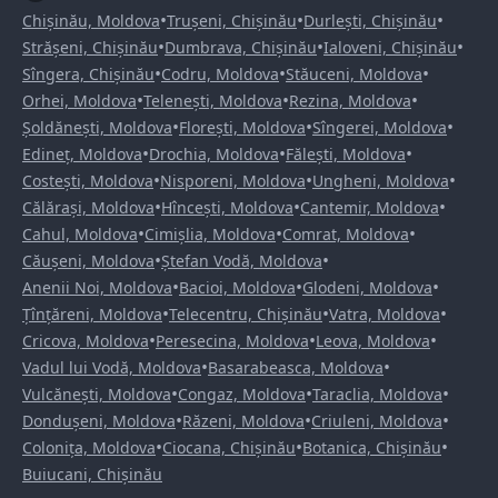
•
•
•
Chișinău, Moldova
Trușeni, Chișinău
Durlești, Chișinău
•
•
•
Strășeni, Chișinău
Dumbrava, Chișinău
Ialoveni, Chișinău
•
•
•
Sîngera, Chișinău
Codru, Moldova
Stăuceni, Moldova
•
•
•
Orhei, Moldova
Telenești, Moldova
Rezina, Moldova
•
•
•
Șoldănești, Moldova
Florești, Moldova
Sîngerei, Moldova
•
•
•
Edineț, Moldova
Drochia, Moldova
Fălești, Moldova
•
•
•
Costești, Moldova
Nisporeni, Moldova
Ungheni, Moldova
•
•
•
Călărași, Moldova
Hîncești, Moldova
Cantemir, Moldova
•
•
•
Cahul, Moldova
Cimișlia, Moldova
Comrat, Moldova
•
•
Căușeni, Moldova
Ștefan Vodă, Moldova
•
•
•
Anenii Noi, Moldova
Bacioi, Moldova
Glodeni, Moldova
•
•
•
Țînțăreni, Moldova
Telecentru, Chișinău
Vatra, Moldova
•
•
•
Cricova, Moldova
Peresecina, Moldova
Leova, Moldova
•
•
Vadul lui Vodă, Moldova
Basarabeasca, Moldova
•
•
•
Vulcănești, Moldova
Congaz, Moldova
Taraclia, Moldova
•
•
•
Dondușeni, Moldova
Răzeni, Moldova
Criuleni, Moldova
•
•
•
Colonița, Moldova
Ciocana, Chișinău
Botanica, Chișinău
Buiucani, Chișinău