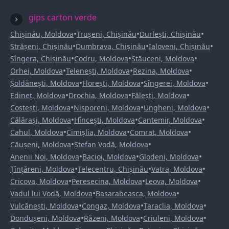
gips carton verde
•
•
•
Chișinău, Moldova
Trușeni, Chișinău
Durlești, Chișinău
•
•
•
Strășeni, Chișinău
Dumbrava, Chișinău
Ialoveni, Chișinău
•
•
•
Sîngera, Chișinău
Codru, Moldova
Stăuceni, Moldova
•
•
•
Orhei, Moldova
Telenești, Moldova
Rezina, Moldova
•
•
•
Șoldănești, Moldova
Florești, Moldova
Sîngerei, Moldova
•
•
•
Edineț, Moldova
Drochia, Moldova
Fălești, Moldova
•
•
•
Costești, Moldova
Nisporeni, Moldova
Ungheni, Moldova
•
•
•
Călărași, Moldova
Hîncești, Moldova
Cantemir, Moldova
•
•
•
Cahul, Moldova
Cimișlia, Moldova
Comrat, Moldova
•
•
Căușeni, Moldova
Ștefan Vodă, Moldova
•
•
•
Anenii Noi, Moldova
Bacioi, Moldova
Glodeni, Moldova
•
•
•
Țînțăreni, Moldova
Telecentru, Chișinău
Vatra, Moldova
•
•
•
Cricova, Moldova
Peresecina, Moldova
Leova, Moldova
•
•
Vadul lui Vodă, Moldova
Basarabeasca, Moldova
•
•
•
Vulcănești, Moldova
Congaz, Moldova
Taraclia, Moldova
•
•
•
Dondușeni, Moldova
Răzeni, Moldova
Criuleni, Moldova