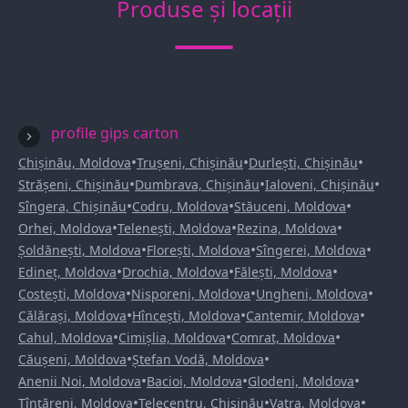
Produse și locații
profile gips carton
•
•
•
Chișinău, Moldova
Trușeni, Chișinău
Durlești, Chișinău
•
•
•
Strășeni, Chișinău
Dumbrava, Chișinău
Ialoveni, Chișinău
•
•
•
Sîngera, Chișinău
Codru, Moldova
Stăuceni, Moldova
•
•
•
Orhei, Moldova
Telenești, Moldova
Rezina, Moldova
•
•
•
Șoldănești, Moldova
Florești, Moldova
Sîngerei, Moldova
•
•
•
Edineț, Moldova
Drochia, Moldova
Fălești, Moldova
•
•
•
Costești, Moldova
Nisporeni, Moldova
Ungheni, Moldova
•
•
•
Călărași, Moldova
Hîncești, Moldova
Cantemir, Moldova
•
•
•
Cahul, Moldova
Cimișlia, Moldova
Comrat, Moldova
•
•
Căușeni, Moldova
Ștefan Vodă, Moldova
•
•
•
Anenii Noi, Moldova
Bacioi, Moldova
Glodeni, Moldova
•
•
•
Țînțăreni, Moldova
Telecentru, Chișinău
Vatra, Moldova