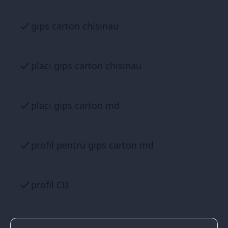
gips carton chisinau
placi gips carton chisinau
placi gips carton md
profil pentru gips carton md
profil CD