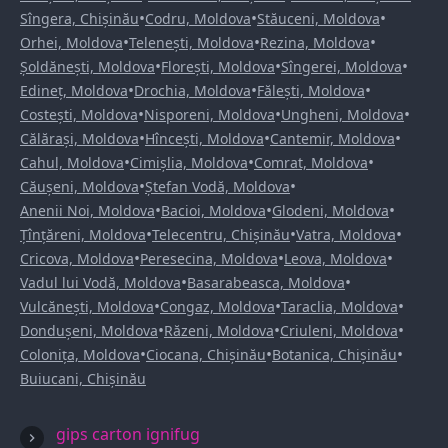
•
•
•
Sîngera, Chișinău
Codru, Moldova
Stăuceni, Moldova
•
•
•
Orhei, Moldova
Telenești, Moldova
Rezina, Moldova
•
•
•
Șoldănești, Moldova
Florești, Moldova
Sîngerei, Moldova
•
•
•
Edineț, Moldova
Drochia, Moldova
Fălești, Moldova
•
•
•
Costești, Moldova
Nisporeni, Moldova
Ungheni, Moldova
•
•
•
Călărași, Moldova
Hîncești, Moldova
Cantemir, Moldova
•
•
•
Cahul, Moldova
Cimișlia, Moldova
Comrat, Moldova
•
•
Căușeni, Moldova
Ștefan Vodă, Moldova
•
•
•
Anenii Noi, Moldova
Bacioi, Moldova
Glodeni, Moldova
•
•
•
Țînțăreni, Moldova
Telecentru, Chișinău
Vatra, Moldova
•
•
•
Cricova, Moldova
Peresecina, Moldova
Leova, Moldova
•
•
Vadul lui Vodă, Moldova
Basarabeasca, Moldova
•
•
•
Vulcănești, Moldova
Congaz, Moldova
Taraclia, Moldova
•
•
•
Dondușeni, Moldova
Răzeni, Moldova
Criuleni, Moldova
•
•
•
Colonița, Moldova
Ciocana, Chișinău
Botanica, Chișinău
Buiucani, Chișinău
gips carton ignifug