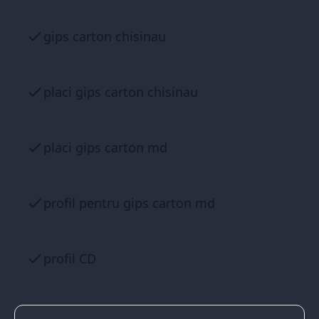
gips carton chisinau
placi gips carton chisinau
placi gips carton md
profil pentru gips carton md
profil CD