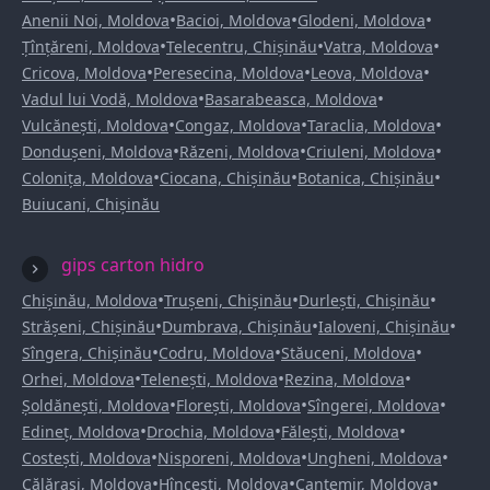
•
•
•
Anenii Noi, Moldova
Bacioi, Moldova
Glodeni, Moldova
•
•
•
Țînțăreni, Moldova
Telecentru, Chișinău
Vatra, Moldova
•
•
•
Cricova, Moldova
Peresecina, Moldova
Leova, Moldova
•
•
Vadul lui Vodă, Moldova
Basarabeasca, Moldova
•
•
•
Vulcănești, Moldova
Congaz, Moldova
Taraclia, Moldova
•
•
•
Dondușeni, Moldova
Răzeni, Moldova
Criuleni, Moldova
•
•
•
Colonița, Moldova
Ciocana, Chișinău
Botanica, Chișinău
Buiucani, Chișinău
gips carton hidro
•
•
•
Chișinău, Moldova
Trușeni, Chișinău
Durlești, Chișinău
•
•
•
Strășeni, Chișinău
Dumbrava, Chișinău
Ialoveni, Chișinău
•
•
•
Sîngera, Chișinău
Codru, Moldova
Stăuceni, Moldova
•
•
•
Orhei, Moldova
Telenești, Moldova
Rezina, Moldova
•
•
•
Șoldănești, Moldova
Florești, Moldova
Sîngerei, Moldova
•
•
•
Edineț, Moldova
Drochia, Moldova
Fălești, Moldova
•
•
•
Costești, Moldova
Nisporeni, Moldova
Ungheni, Moldova
•
•
•
Călărași, Moldova
Hîncești, Moldova
Cantemir, Moldova