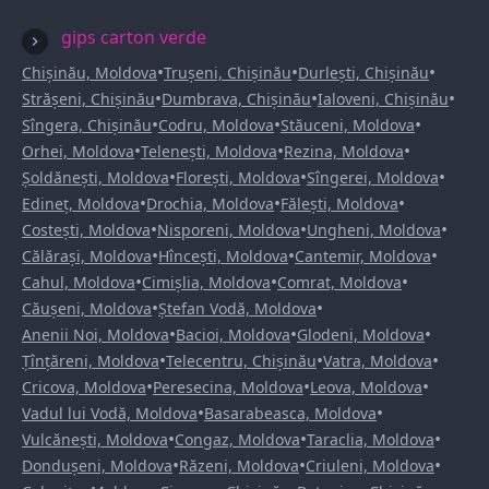
gips carton verde
•
•
•
Chișinău, Moldova
Trușeni, Chișinău
Durlești, Chișinău
•
•
•
Strășeni, Chișinău
Dumbrava, Chișinău
Ialoveni, Chișinău
•
•
•
Sîngera, Chișinău
Codru, Moldova
Stăuceni, Moldova
•
•
•
Orhei, Moldova
Telenești, Moldova
Rezina, Moldova
•
•
•
Șoldănești, Moldova
Florești, Moldova
Sîngerei, Moldova
•
•
•
Edineț, Moldova
Drochia, Moldova
Fălești, Moldova
•
•
•
Costești, Moldova
Nisporeni, Moldova
Ungheni, Moldova
•
•
•
Călărași, Moldova
Hîncești, Moldova
Cantemir, Moldova
•
•
•
Cahul, Moldova
Cimișlia, Moldova
Comrat, Moldova
•
•
Căușeni, Moldova
Ștefan Vodă, Moldova
•
•
•
Anenii Noi, Moldova
Bacioi, Moldova
Glodeni, Moldova
•
•
•
Țînțăreni, Moldova
Telecentru, Chișinău
Vatra, Moldova
•
•
•
Cricova, Moldova
Peresecina, Moldova
Leova, Moldova
•
•
Vadul lui Vodă, Moldova
Basarabeasca, Moldova
•
•
•
Vulcănești, Moldova
Congaz, Moldova
Taraclia, Moldova
•
•
•
Dondușeni, Moldova
Răzeni, Moldova
Criuleni, Moldova