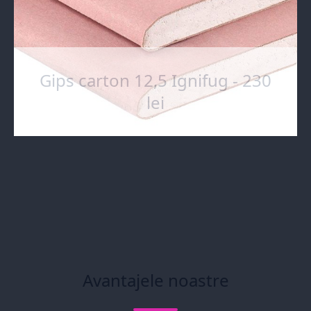
Gips carton 12,5 Ignifug - 230
lei
Avantajele noastre