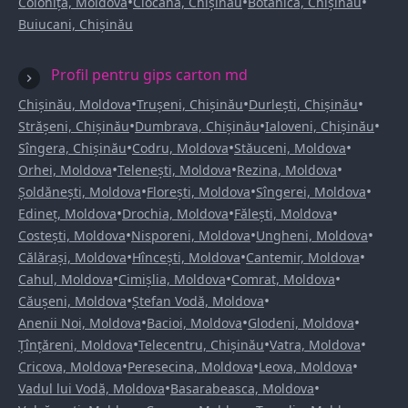
•
•
•
Colonița, Moldova
Ciocana, Chișinău
Botanica, Chișinău
Buiucani, Chișinău
Profil pentru gips carton md
•
•
•
Chișinău, Moldova
Trușeni, Chișinău
Durlești, Chișinău
•
•
•
Strășeni, Chișinău
Dumbrava, Chișinău
Ialoveni, Chișinău
•
•
•
Sîngera, Chișinău
Codru, Moldova
Stăuceni, Moldova
•
•
•
Orhei, Moldova
Telenești, Moldova
Rezina, Moldova
•
•
•
Șoldănești, Moldova
Florești, Moldova
Sîngerei, Moldova
•
•
•
Edineț, Moldova
Drochia, Moldova
Fălești, Moldova
•
•
•
Costești, Moldova
Nisporeni, Moldova
Ungheni, Moldova
•
•
•
Călărași, Moldova
Hîncești, Moldova
Cantemir, Moldova
•
•
•
Cahul, Moldova
Cimișlia, Moldova
Comrat, Moldova
•
•
Căușeni, Moldova
Ștefan Vodă, Moldova
•
•
•
Anenii Noi, Moldova
Bacioi, Moldova
Glodeni, Moldova
•
•
•
Țînțăreni, Moldova
Telecentru, Chișinău
Vatra, Moldova
•
•
•
Cricova, Moldova
Peresecina, Moldova
Leova, Moldova
•
•
Vadul lui Vodă, Moldova
Basarabeasca, Moldova