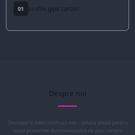
profile gips carton
01
Despre noi
Descoperiți liderconstruct.md – soluția ideală pentru
toate proiectele dumneavoastră de gips carton!