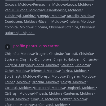
•
•
•
Cricova, Moldova
Peresecina, Moldova
Leova, Moldova
•
•
Vadul lui Vodă, Moldova
Basarabeasca, Moldova
•
•
•
Vulcănești, Moldova
Congaz, Moldova
Taraclia, Moldova
•
•
•
Dondușeni, Moldova
Răzeni, Moldova
Criuleni, Moldova
•
•
•
Colonița, Moldova
Ciocana, Chișinău
Botanica, Chișinău
Buiucani, Chișinău
profile pentru gips carton
•
•
•
Chișinău, Moldova
Trușeni, Chișinău
Durlești, Chișinău
•
•
•
Strășeni, Chișinău
Dumbrava, Chișinău
Ialoveni, Chișinău
•
•
•
Sîngera, Chișinău
Codru, Moldova
Stăuceni, Moldova
•
•
•
Orhei, Moldova
Telenești, Moldova
Rezina, Moldova
•
•
•
Șoldănești, Moldova
Florești, Moldova
Sîngerei, Moldova
•
•
•
Edineț, Moldova
Drochia, Moldova
Fălești, Moldova
•
•
•
Costești, Moldova
Nisporeni, Moldova
Ungheni, Moldova
•
•
•
Călărași, Moldova
Hîncești, Moldova
Cantemir, Moldova
•
•
•
Cahul, Moldova
Cimișlia, Moldova
Comrat, Moldova
•
•
Căușeni, Moldova
Ștefan Vodă, Moldova