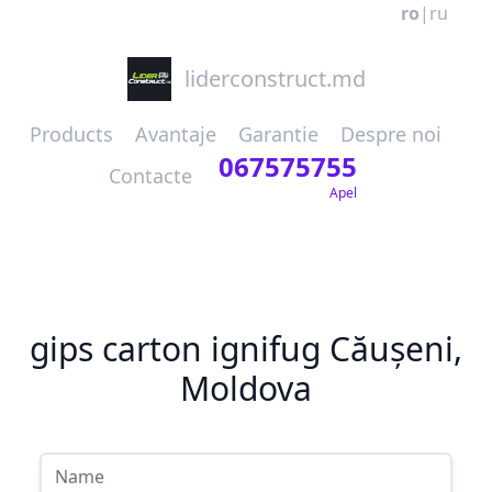
ro
|
ru
liderconstruct.md
Products
Avantaje
Garantie
Despre noi
067575755
Contacte
Apel
gips carton ignifug Căușeni,
Moldova