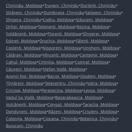
•
•
•
Chișinău, Moldova
Trușeni, Chișinău
Durlești, Chișinău
•
•
•
Strășeni, Chișinău
Dumbrava, Chișinău
Ialoveni, Chișinău
•
•
•
Sîngera, Chișinău
Codru, Moldova
Stăuceni, Moldova
•
•
•
Orhei, Moldova
Telenești, Moldova
Rezina, Moldova
•
•
•
Șoldănești, Moldova
Florești, Moldova
Sîngerei, Moldova
•
•
•
Edineț, Moldova
Drochia, Moldova
Fălești, Moldova
•
•
•
Costești, Moldova
Nisporeni, Moldova
Ungheni, Moldova
•
•
•
Călărași, Moldova
Hîncești, Moldova
Cantemir, Moldova
•
•
•
Cahul, Moldova
Cimișlia, Moldova
Comrat, Moldova
•
•
Căușeni, Moldova
Ștefan Vodă, Moldova
•
•
•
Anenii Noi, Moldova
Bacioi, Moldova
Glodeni, Moldova
•
•
•
Țînțăreni, Moldova
Telecentru, Chișinău
Vatra, Moldova
•
•
•
Cricova, Moldova
Peresecina, Moldova
Leova, Moldova
•
•
Vadul lui Vodă, Moldova
Basarabeasca, Moldova
•
•
•
Vulcănești, Moldova
Congaz, Moldova
Taraclia, Moldova
•
•
•
Dondușeni, Moldova
Răzeni, Moldova
Criuleni, Moldova
•
•
•
Colonița, Moldova
Ciocana, Chișinău
Botanica, Chișinău
Buiucani, Chișinău