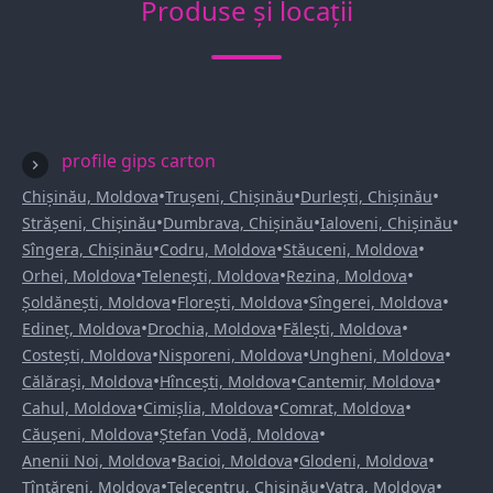
Produse și locații
profile gips carton
•
•
•
Chișinău, Moldova
Trușeni, Chișinău
Durlești, Chișinău
•
•
•
Strășeni, Chișinău
Dumbrava, Chișinău
Ialoveni, Chișinău
•
•
•
Sîngera, Chișinău
Codru, Moldova
Stăuceni, Moldova
•
•
•
Orhei, Moldova
Telenești, Moldova
Rezina, Moldova
•
•
•
Șoldănești, Moldova
Florești, Moldova
Sîngerei, Moldova
•
•
•
Edineț, Moldova
Drochia, Moldova
Fălești, Moldova
•
•
•
Costești, Moldova
Nisporeni, Moldova
Ungheni, Moldova
•
•
•
Călărași, Moldova
Hîncești, Moldova
Cantemir, Moldova
•
•
•
Cahul, Moldova
Cimișlia, Moldova
Comrat, Moldova
•
•
Căușeni, Moldova
Ștefan Vodă, Moldova
•
•
•
Anenii Noi, Moldova
Bacioi, Moldova
Glodeni, Moldova
•
•
•
Țînțăreni, Moldova
Telecentru, Chișinău
Vatra, Moldova