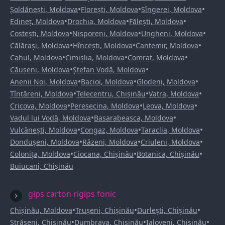
•
•
•
Șoldănești, Moldova
Florești, Moldova
Sîngerei, Moldova
•
•
•
Edineț, Moldova
Drochia, Moldova
Fălești, Moldova
•
•
•
Costești, Moldova
Nisporeni, Moldova
Ungheni, Moldova
•
•
•
Călărași, Moldova
Hîncești, Moldova
Cantemir, Moldova
•
•
•
Cahul, Moldova
Cimișlia, Moldova
Comrat, Moldova
•
•
Căușeni, Moldova
Ștefan Vodă, Moldova
•
•
•
Anenii Noi, Moldova
Bacioi, Moldova
Glodeni, Moldova
•
•
•
Țînțăreni, Moldova
Telecentru, Chișinău
Vatra, Moldova
•
•
•
Cricova, Moldova
Peresecina, Moldova
Leova, Moldova
•
•
Vadul lui Vodă, Moldova
Basarabeasca, Moldova
•
•
•
Vulcănești, Moldova
Congaz, Moldova
Taraclia, Moldova
•
•
•
Dondușeni, Moldova
Răzeni, Moldova
Criuleni, Moldova
•
•
•
Colonița, Moldova
Ciocana, Chișinău
Botanica, Chișinău
Buiucani, Chișinău
gips carton rigips fonic
•
•
•
Chișinău, Moldova
Trușeni, Chișinău
Durlești, Chișinău
•
•
•
Strășeni, Chișinău
Dumbrava, Chișinău
Ialoveni, Chișinău