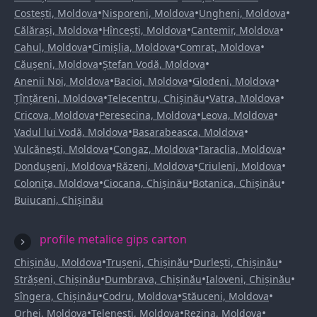
•
•
•
Costești, Moldova
Nisporeni, Moldova
Ungheni, Moldova
•
•
•
Călărași, Moldova
Hîncești, Moldova
Cantemir, Moldova
•
•
•
Cahul, Moldova
Cimișlia, Moldova
Comrat, Moldova
•
•
Căușeni, Moldova
Ștefan Vodă, Moldova
•
•
•
Anenii Noi, Moldova
Bacioi, Moldova
Glodeni, Moldova
•
•
•
Țînțăreni, Moldova
Telecentru, Chișinău
Vatra, Moldova
•
•
•
Cricova, Moldova
Peresecina, Moldova
Leova, Moldova
•
•
Vadul lui Vodă, Moldova
Basarabeasca, Moldova
•
•
•
Vulcănești, Moldova
Congaz, Moldova
Taraclia, Moldova
•
•
•
Dondușeni, Moldova
Răzeni, Moldova
Criuleni, Moldova
•
•
•
Colonița, Moldova
Ciocana, Chișinău
Botanica, Chișinău
Buiucani, Chișinău
profile metalice gips carton
•
•
•
Chișinău, Moldova
Trușeni, Chișinău
Durlești, Chișinău
•
•
•
Strășeni, Chișinău
Dumbrava, Chișinău
Ialoveni, Chișinău
•
•
•
Sîngera, Chișinău
Codru, Moldova
Stăuceni, Moldova
•
•
•
Orhei, Moldova
Telenești, Moldova
Rezina, Moldova