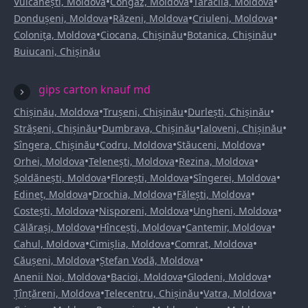
•
•
•
Vulcănești, Moldova
Congaz, Moldova
Taraclia, Moldova
•
•
•
Dondușeni, Moldova
Răzeni, Moldova
Criuleni, Moldova
•
•
•
Colonița, Moldova
Ciocana, Chișinău
Botanica, Chișinău
Buiucani, Chișinău
gips carton knauf md
•
•
•
Chișinău, Moldova
Trușeni, Chișinău
Durlești, Chișinău
•
•
•
Strășeni, Chișinău
Dumbrava, Chișinău
Ialoveni, Chișinău
•
•
•
Sîngera, Chișinău
Codru, Moldova
Stăuceni, Moldova
•
•
•
Orhei, Moldova
Telenești, Moldova
Rezina, Moldova
•
•
•
Șoldănești, Moldova
Florești, Moldova
Sîngerei, Moldova
•
•
•
Edineț, Moldova
Drochia, Moldova
Fălești, Moldova
•
•
•
Costești, Moldova
Nisporeni, Moldova
Ungheni, Moldova
•
•
•
Călărași, Moldova
Hîncești, Moldova
Cantemir, Moldova
•
•
•
Cahul, Moldova
Cimișlia, Moldova
Comrat, Moldova
•
•
Căușeni, Moldova
Ștefan Vodă, Moldova
•
•
•
Anenii Noi, Moldova
Bacioi, Moldova
Glodeni, Moldova
•
•
•
Țînțăreni, Moldova
Telecentru, Chișinău
Vatra, Moldova