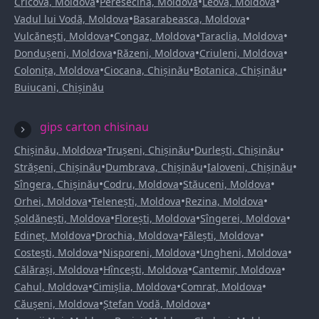
•
•
•
Cricova, Moldova
Peresecina, Moldova
Leova, Moldova
•
•
Vadul lui Vodă, Moldova
Basarabeasca, Moldova
•
•
•
Vulcănești, Moldova
Congaz, Moldova
Taraclia, Moldova
•
•
•
Dondușeni, Moldova
Răzeni, Moldova
Criuleni, Moldova
•
•
•
Colonița, Moldova
Ciocana, Chișinău
Botanica, Chișinău
Buiucani, Chișinău
gips carton chisinau
•
•
•
Chișinău, Moldova
Trușeni, Chișinău
Durlești, Chișinău
•
•
•
Strășeni, Chișinău
Dumbrava, Chișinău
Ialoveni, Chișinău
•
•
•
Sîngera, Chișinău
Codru, Moldova
Stăuceni, Moldova
•
•
•
Orhei, Moldova
Telenești, Moldova
Rezina, Moldova
•
•
•
Șoldănești, Moldova
Florești, Moldova
Sîngerei, Moldova
•
•
•
Edineț, Moldova
Drochia, Moldova
Fălești, Moldova
•
•
•
Costești, Moldova
Nisporeni, Moldova
Ungheni, Moldova
•
•
•
Călărași, Moldova
Hîncești, Moldova
Cantemir, Moldova
•
•
•
Cahul, Moldova
Cimișlia, Moldova
Comrat, Moldova
•
•
Căușeni, Moldova
Ștefan Vodă, Moldova