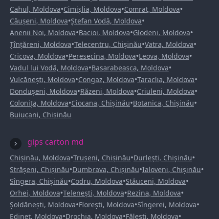
•
•
•
Cahul, Moldova
Cimișlia, Moldova
Comrat, Moldova
•
•
Căușeni, Moldova
Ștefan Vodă, Moldova
•
•
•
Anenii Noi, Moldova
Bacioi, Moldova
Glodeni, Moldova
•
•
•
Țînțăreni, Moldova
Telecentru, Chișinău
Vatra, Moldova
•
•
•
Cricova, Moldova
Peresecina, Moldova
Leova, Moldova
•
•
Vadul lui Vodă, Moldova
Basarabeasca, Moldova
•
•
•
Vulcănești, Moldova
Congaz, Moldova
Taraclia, Moldova
•
•
•
Dondușeni, Moldova
Răzeni, Moldova
Criuleni, Moldova
•
•
•
Colonița, Moldova
Ciocana, Chișinău
Botanica, Chișinău
Buiucani, Chișinău
gips carton md
•
•
•
Chișinău, Moldova
Trușeni, Chișinău
Durlești, Chișinău
•
•
•
Strășeni, Chișinău
Dumbrava, Chișinău
Ialoveni, Chișinău
•
•
•
Sîngera, Chișinău
Codru, Moldova
Stăuceni, Moldova
•
•
•
Orhei, Moldova
Telenești, Moldova
Rezina, Moldova
•
•
•
Șoldănești, Moldova
Florești, Moldova
Sîngerei, Moldova
•
•
•
Edineț, Moldova
Drochia, Moldova
Fălești, Moldova