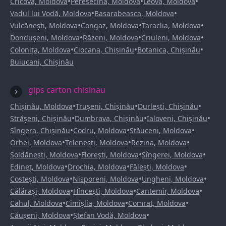
•
•
•
Cricova, Moldova
Peresecina, Moldova
Leova, Moldova
•
•
Vadul lui Vodă, Moldova
Basarabeasca, Moldova
•
•
•
Vulcănești, Moldova
Congaz, Moldova
Taraclia, Moldova
•
•
•
Dondușeni, Moldova
Răzeni, Moldova
Criuleni, Moldova
•
•
•
Colonița, Moldova
Ciocana, Chișinău
Botanica, Chișinău
Buiucani, Chișinău
gips carton chisinau
•
•
•
Chișinău, Moldova
Trușeni, Chișinău
Durlești, Chișinău
•
•
•
Strășeni, Chișinău
Dumbrava, Chișinău
Ialoveni, Chișinău
•
•
•
Sîngera, Chișinău
Codru, Moldova
Stăuceni, Moldova
•
•
•
Orhei, Moldova
Telenești, Moldova
Rezina, Moldova
•
•
•
Șoldănești, Moldova
Florești, Moldova
Sîngerei, Moldova
•
•
•
Edineț, Moldova
Drochia, Moldova
Fălești, Moldova
•
•
•
Costești, Moldova
Nisporeni, Moldova
Ungheni, Moldova
•
•
•
Călărași, Moldova
Hîncești, Moldova
Cantemir, Moldova
•
•
•
Cahul, Moldova
Cimișlia, Moldova
Comrat, Moldova
•
•
Căușeni, Moldova
Ștefan Vodă, Moldova