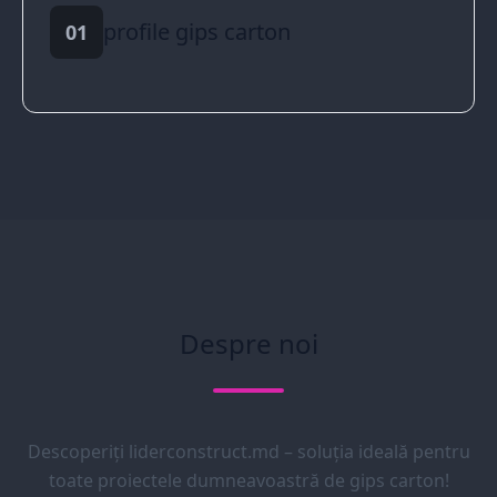
profile gips carton
01
Despre noi
Descoperiți liderconstruct.md – soluția ideală pentru
toate proiectele dumneavoastră de gips carton!