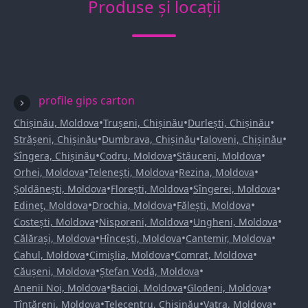
Produse și locații
profile gips carton
•
•
•
Chișinău, Moldova
Trușeni, Chișinău
Durlești, Chișinău
•
•
•
Strășeni, Chișinău
Dumbrava, Chișinău
Ialoveni, Chișinău
•
•
•
Sîngera, Chișinău
Codru, Moldova
Stăuceni, Moldova
•
•
•
Orhei, Moldova
Telenești, Moldova
Rezina, Moldova
•
•
•
Șoldănești, Moldova
Florești, Moldova
Sîngerei, Moldova
•
•
•
Edineț, Moldova
Drochia, Moldova
Fălești, Moldova
•
•
•
Costești, Moldova
Nisporeni, Moldova
Ungheni, Moldova
•
•
•
Călărași, Moldova
Hîncești, Moldova
Cantemir, Moldova
•
•
•
Cahul, Moldova
Cimișlia, Moldova
Comrat, Moldova
•
•
Căușeni, Moldova
Ștefan Vodă, Moldova
•
•
•
Anenii Noi, Moldova
Bacioi, Moldova
Glodeni, Moldova
•
•
•
Țînțăreni, Moldova
Telecentru, Chișinău
Vatra, Moldova