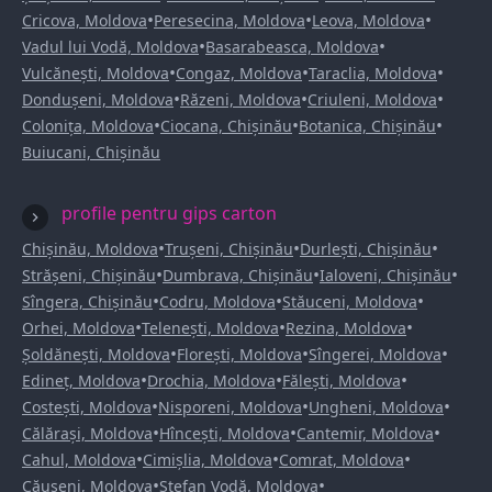
•
•
•
Cricova, Moldova
Peresecina, Moldova
Leova, Moldova
•
•
Vadul lui Vodă, Moldova
Basarabeasca, Moldova
•
•
•
Vulcănești, Moldova
Congaz, Moldova
Taraclia, Moldova
•
•
•
Dondușeni, Moldova
Răzeni, Moldova
Criuleni, Moldova
•
•
•
Colonița, Moldova
Ciocana, Chișinău
Botanica, Chișinău
Buiucani, Chișinău
profile pentru gips carton
•
•
•
Chișinău, Moldova
Trușeni, Chișinău
Durlești, Chișinău
•
•
•
Strășeni, Chișinău
Dumbrava, Chișinău
Ialoveni, Chișinău
•
•
•
Sîngera, Chișinău
Codru, Moldova
Stăuceni, Moldova
•
•
•
Orhei, Moldova
Telenești, Moldova
Rezina, Moldova
•
•
•
Șoldănești, Moldova
Florești, Moldova
Sîngerei, Moldova
•
•
•
Edineț, Moldova
Drochia, Moldova
Fălești, Moldova
•
•
•
Costești, Moldova
Nisporeni, Moldova
Ungheni, Moldova
•
•
•
Călărași, Moldova
Hîncești, Moldova
Cantemir, Moldova
•
•
•
Cahul, Moldova
Cimișlia, Moldova
Comrat, Moldova
•
•
Căușeni, Moldova
Ștefan Vodă, Moldova