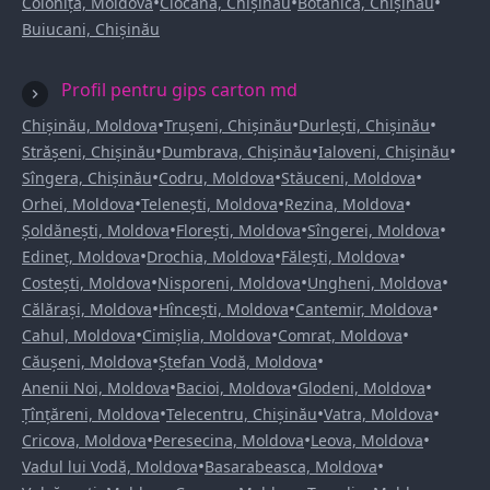
•
•
•
Colonița, Moldova
Ciocana, Chișinău
Botanica, Chișinău
Buiucani, Chișinău
Profil pentru gips carton md
•
•
•
Chișinău, Moldova
Trușeni, Chișinău
Durlești, Chișinău
•
•
•
Strășeni, Chișinău
Dumbrava, Chișinău
Ialoveni, Chișinău
•
•
•
Sîngera, Chișinău
Codru, Moldova
Stăuceni, Moldova
•
•
•
Orhei, Moldova
Telenești, Moldova
Rezina, Moldova
•
•
•
Șoldănești, Moldova
Florești, Moldova
Sîngerei, Moldova
•
•
•
Edineț, Moldova
Drochia, Moldova
Fălești, Moldova
•
•
•
Costești, Moldova
Nisporeni, Moldova
Ungheni, Moldova
•
•
•
Călărași, Moldova
Hîncești, Moldova
Cantemir, Moldova
•
•
•
Cahul, Moldova
Cimișlia, Moldova
Comrat, Moldova
•
•
Căușeni, Moldova
Ștefan Vodă, Moldova
•
•
•
Anenii Noi, Moldova
Bacioi, Moldova
Glodeni, Moldova
•
•
•
Țînțăreni, Moldova
Telecentru, Chișinău
Vatra, Moldova
•
•
•
Cricova, Moldova
Peresecina, Moldova
Leova, Moldova
•
•
Vadul lui Vodă, Moldova
Basarabeasca, Moldova