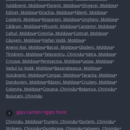
•
•
•
Șoldănești, Moldova
Florești, Moldova
Sîngerei, Moldova
•
•
•
Edineț, Moldova
Drochia, Moldova
Fălești, Moldova
•
•
•
Costești, Moldova
Nisporeni, Moldova
Ungheni, Moldova
•
•
•
Călărași, Moldova
Hîncești, Moldova
Cantemir, Moldova
•
•
•
Cahul, Moldova
Cimișlia, Moldova
Comrat, Moldova
•
•
Căușeni, Moldova
Ștefan Vodă, Moldova
•
•
•
Anenii Noi, Moldova
Bacioi, Moldova
Glodeni, Moldova
•
•
•
Țînțăreni, Moldova
Telecentru, Chișinău
Vatra, Moldova
•
•
•
Cricova, Moldova
Peresecina, Moldova
Leova, Moldova
•
•
Vadul lui Vodă, Moldova
Basarabeasca, Moldova
•
•
•
Vulcănești, Moldova
Congaz, Moldova
Taraclia, Moldova
•
•
•
Dondușeni, Moldova
Răzeni, Moldova
Criuleni, Moldova
•
•
•
Colonița, Moldova
Ciocana, Chișinău
Botanica, Chișinău
Buiucani, Chișinău
gips carton rigips fonic
•
•
•
Chișinău, Moldova
Trușeni, Chișinău
Durlești, Chișinău
•
•
•
Strășeni, Chișinău
Dumbrava, Chișinău
Ialoveni, Chișinău