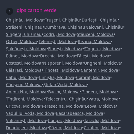
gips carton verde
•
•
•
Chișinău, Moldova
Trușeni, Chișinău
Durlești, Chișinău
•
•
•
Strășeni, Chișinău
Dumbrava, Chișinău
Ialoveni, Chișinău
•
•
•
Sîngera, Chișinău
Codru, Moldova
Stăuceni, Moldova
•
•
•
Orhei, Moldova
Telenești, Moldova
Rezina, Moldova
•
•
•
Șoldănești, Moldova
Florești, Moldova
Sîngerei, Moldova
•
•
•
Edineț, Moldova
Drochia, Moldova
Fălești, Moldova
•
•
•
Costești, Moldova
Nisporeni, Moldova
Ungheni, Moldova
•
•
•
Călărași, Moldova
Hîncești, Moldova
Cantemir, Moldova
•
•
•
Cahul, Moldova
Cimișlia, Moldova
Comrat, Moldova
•
•
Căușeni, Moldova
Ștefan Vodă, Moldova
•
•
•
Anenii Noi, Moldova
Bacioi, Moldova
Glodeni, Moldova
•
•
•
Țînțăreni, Moldova
Telecentru, Chișinău
Vatra, Moldova
•
•
•
Cricova, Moldova
Peresecina, Moldova
Leova, Moldova
•
•
Vadul lui Vodă, Moldova
Basarabeasca, Moldova
•
•
•
Vulcănești, Moldova
Congaz, Moldova
Taraclia, Moldova
•
•
•
Dondușeni, Moldova
Răzeni, Moldova
Criuleni, Moldova