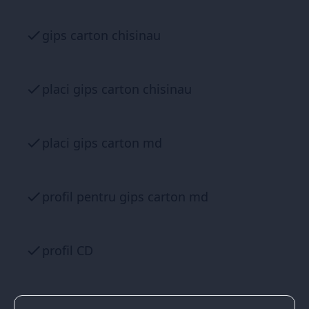
gips carton chisinau
placi gips carton chisinau
placi gips carton md
profil pentru gips carton md
profil CD