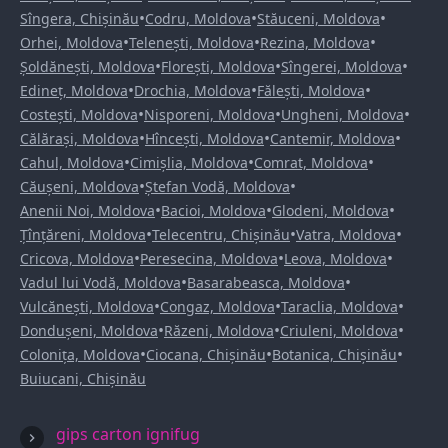
•
•
•
Sîngera, Chișinău
Codru, Moldova
Stăuceni, Moldova
•
•
•
Orhei, Moldova
Telenești, Moldova
Rezina, Moldova
•
•
•
Șoldănești, Moldova
Florești, Moldova
Sîngerei, Moldova
•
•
•
Edineț, Moldova
Drochia, Moldova
Fălești, Moldova
•
•
•
Costești, Moldova
Nisporeni, Moldova
Ungheni, Moldova
•
•
•
Călărași, Moldova
Hîncești, Moldova
Cantemir, Moldova
•
•
•
Cahul, Moldova
Cimișlia, Moldova
Comrat, Moldova
•
•
Căușeni, Moldova
Ștefan Vodă, Moldova
•
•
•
Anenii Noi, Moldova
Bacioi, Moldova
Glodeni, Moldova
•
•
•
Țînțăreni, Moldova
Telecentru, Chișinău
Vatra, Moldova
•
•
•
Cricova, Moldova
Peresecina, Moldova
Leova, Moldova
•
•
Vadul lui Vodă, Moldova
Basarabeasca, Moldova
•
•
•
Vulcănești, Moldova
Congaz, Moldova
Taraclia, Moldova
•
•
•
Dondușeni, Moldova
Răzeni, Moldova
Criuleni, Moldova
•
•
•
Colonița, Moldova
Ciocana, Chișinău
Botanica, Chișinău
Buiucani, Chișinău
gips carton ignifug