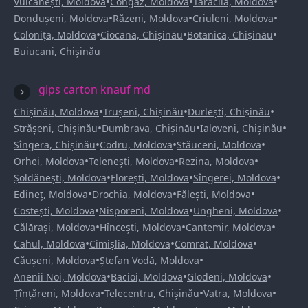
•
•
•
Vulcănești, Moldova
Congaz, Moldova
Taraclia, Moldova
•
•
•
Dondușeni, Moldova
Răzeni, Moldova
Criuleni, Moldova
•
•
•
Colonița, Moldova
Ciocana, Chișinău
Botanica, Chișinău
Buiucani, Chișinău
gips carton knauf md
•
•
•
Chișinău, Moldova
Trușeni, Chișinău
Durlești, Chișinău
•
•
•
Strășeni, Chișinău
Dumbrava, Chișinău
Ialoveni, Chișinău
•
•
•
Sîngera, Chișinău
Codru, Moldova
Stăuceni, Moldova
•
•
•
Orhei, Moldova
Telenești, Moldova
Rezina, Moldova
•
•
•
Șoldănești, Moldova
Florești, Moldova
Sîngerei, Moldova
•
•
•
Edineț, Moldova
Drochia, Moldova
Fălești, Moldova
•
•
•
Costești, Moldova
Nisporeni, Moldova
Ungheni, Moldova
•
•
•
Călărași, Moldova
Hîncești, Moldova
Cantemir, Moldova
•
•
•
Cahul, Moldova
Cimișlia, Moldova
Comrat, Moldova
•
•
Căușeni, Moldova
Ștefan Vodă, Moldova
•
•
•
Anenii Noi, Moldova
Bacioi, Moldova
Glodeni, Moldova
•
•
•
Țînțăreni, Moldova
Telecentru, Chișinău
Vatra, Moldova