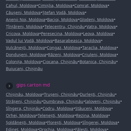
•
•
•
Cahul, Moldova
Cimișlia, Moldova
Comrat, Moldova
•
•
Căușeni, Moldova
Ștefan Vodă, Moldova
•
•
•
Anenii Noi, Moldova
Bacioi, Moldova
Glodeni, Moldova
•
•
•
Țînțăreni, Moldova
Telecentru, Chișinău
Vatra, Moldova
•
•
•
Cricova, Moldova
Peresecina, Moldova
Leova, Moldova
•
•
Vadul lui Vodă, Moldova
Basarabeasca, Moldova
•
•
•
Vulcănești, Moldova
Congaz, Moldova
Taraclia, Moldova
•
•
•
Dondușeni, Moldova
Răzeni, Moldova
Criuleni, Moldova
•
•
•
Colonița, Moldova
Ciocana, Chișinău
Botanica, Chișinău
Buiucani, Chișinău
gips carton md
•
•
•
Chișinău, Moldova
Trușeni, Chișinău
Durlești, Chișinău
•
•
•
Strășeni, Chișinău
Dumbrava, Chișinău
Ialoveni, Chișinău
•
•
•
Sîngera, Chișinău
Codru, Moldova
Stăuceni, Moldova
•
•
•
Orhei, Moldova
Telenești, Moldova
Rezina, Moldova
•
•
•
Șoldănești, Moldova
Florești, Moldova
Sîngerei, Moldova
•
•
•
Edineț, Moldova
Drochia, Moldova
Fălești, Moldova