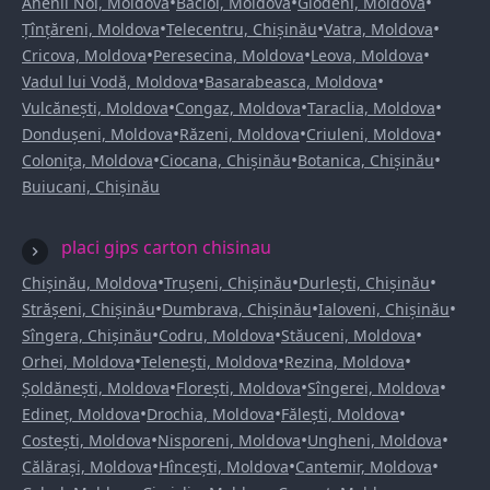
•
•
•
Anenii Noi, Moldova
Bacioi, Moldova
Glodeni, Moldova
•
•
•
Țînțăreni, Moldova
Telecentru, Chișinău
Vatra, Moldova
•
•
•
Cricova, Moldova
Peresecina, Moldova
Leova, Moldova
•
•
Vadul lui Vodă, Moldova
Basarabeasca, Moldova
•
•
•
Vulcănești, Moldova
Congaz, Moldova
Taraclia, Moldova
•
•
•
Dondușeni, Moldova
Răzeni, Moldova
Criuleni, Moldova
•
•
•
Colonița, Moldova
Ciocana, Chișinău
Botanica, Chișinău
Buiucani, Chișinău
placi gips carton chisinau
•
•
•
Chișinău, Moldova
Trușeni, Chișinău
Durlești, Chișinău
•
•
•
Strășeni, Chișinău
Dumbrava, Chișinău
Ialoveni, Chișinău
•
•
•
Sîngera, Chișinău
Codru, Moldova
Stăuceni, Moldova
•
•
•
Orhei, Moldova
Telenești, Moldova
Rezina, Moldova
•
•
•
Șoldănești, Moldova
Florești, Moldova
Sîngerei, Moldova
•
•
•
Edineț, Moldova
Drochia, Moldova
Fălești, Moldova
•
•
•
Costești, Moldova
Nisporeni, Moldova
Ungheni, Moldova
•
•
•
Călărași, Moldova
Hîncești, Moldova
Cantemir, Moldova