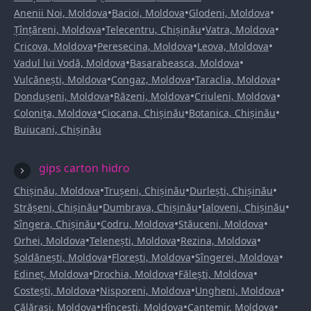
•
•
•
Anenii Noi, Moldova
Bacioi, Moldova
Glodeni, Moldova
•
•
•
Țînțăreni, Moldova
Telecentru, Chișinău
Vatra, Moldova
•
•
•
Cricova, Moldova
Peresecina, Moldova
Leova, Moldova
•
•
Vadul lui Vodă, Moldova
Basarabeasca, Moldova
•
•
•
Vulcănești, Moldova
Congaz, Moldova
Taraclia, Moldova
•
•
•
Dondușeni, Moldova
Răzeni, Moldova
Criuleni, Moldova
•
•
•
Colonița, Moldova
Ciocana, Chișinău
Botanica, Chișinău
Buiucani, Chișinău
gips carton hidro
•
•
•
Chișinău, Moldova
Trușeni, Chișinău
Durlești, Chișinău
•
•
•
Strășeni, Chișinău
Dumbrava, Chișinău
Ialoveni, Chișinău
•
•
•
Sîngera, Chișinău
Codru, Moldova
Stăuceni, Moldova
•
•
•
Orhei, Moldova
Telenești, Moldova
Rezina, Moldova
•
•
•
Șoldănești, Moldova
Florești, Moldova
Sîngerei, Moldova
•
•
•
Edineț, Moldova
Drochia, Moldova
Fălești, Moldova
•
•
•
Costești, Moldova
Nisporeni, Moldova
Ungheni, Moldova
•
•
•
Călărași, Moldova
Hîncești, Moldova
Cantemir, Moldova