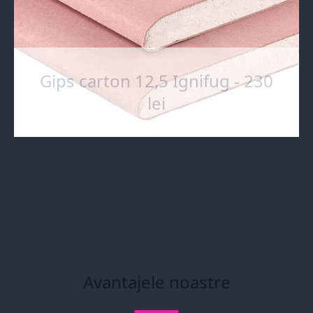
Gips carton 12,5 Ignifug - 230
lei
Avantajele noastre