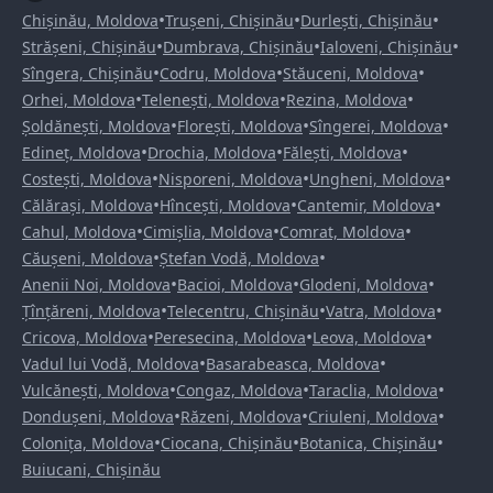
•
•
•
Chișinău, Moldova
Trușeni, Chișinău
Durlești, Chișinău
•
•
•
Strășeni, Chișinău
Dumbrava, Chișinău
Ialoveni, Chișinău
•
•
•
Sîngera, Chișinău
Codru, Moldova
Stăuceni, Moldova
•
•
•
Orhei, Moldova
Telenești, Moldova
Rezina, Moldova
•
•
•
Șoldănești, Moldova
Florești, Moldova
Sîngerei, Moldova
•
•
•
Edineț, Moldova
Drochia, Moldova
Fălești, Moldova
•
•
•
Costești, Moldova
Nisporeni, Moldova
Ungheni, Moldova
•
•
•
Călărași, Moldova
Hîncești, Moldova
Cantemir, Moldova
•
•
•
Cahul, Moldova
Cimișlia, Moldova
Comrat, Moldova
•
•
Căușeni, Moldova
Ștefan Vodă, Moldova
•
•
•
Anenii Noi, Moldova
Bacioi, Moldova
Glodeni, Moldova
•
•
•
Țînțăreni, Moldova
Telecentru, Chișinău
Vatra, Moldova
•
•
•
Cricova, Moldova
Peresecina, Moldova
Leova, Moldova
•
•
Vadul lui Vodă, Moldova
Basarabeasca, Moldova
•
•
•
Vulcănești, Moldova
Congaz, Moldova
Taraclia, Moldova
•
•
•
Dondușeni, Moldova
Răzeni, Moldova
Criuleni, Moldova
•
•
•
Colonița, Moldova
Ciocana, Chișinău
Botanica, Chișinău
Buiucani, Chișinău