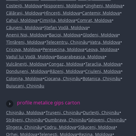
•
•
•
Costești, Moldova
Nisporeni, Moldova
Ungheni, Moldova
•
•
•
Călărași, Moldova
Hîncești, Moldova
Cantemir, Moldova
•
•
•
Cahul, Moldova
Cimișlia, Moldova
Comrat, Moldova
•
•
Căușeni, Moldova
Ștefan Vodă, Moldova
•
•
•
Anenii Noi, Moldova
Bacioi, Moldova
Glodeni, Moldova
•
•
•
Țînțăreni, Moldova
Telecentru, Chișinău
Vatra, Moldova
•
•
•
Cricova, Moldova
Peresecina, Moldova
Leova, Moldova
•
•
Vadul lui Vodă, Moldova
Basarabeasca, Moldova
•
•
•
Vulcănești, Moldova
Congaz, Moldova
Taraclia, Moldova
•
•
•
Dondușeni, Moldova
Răzeni, Moldova
Criuleni, Moldova
•
•
•
Colonița, Moldova
Ciocana, Chișinău
Botanica, Chișinău
Buiucani, Chișinău
profile metalice gips carton
•
•
•
Chișinău, Moldova
Trușeni, Chișinău
Durlești, Chișinău
•
•
•
Strășeni, Chișinău
Dumbrava, Chișinău
Ialoveni, Chișinău
•
•
•
Sîngera, Chișinău
Codru, Moldova
Stăuceni, Moldova
•
•
•
Orhei, Moldova
Telenești, Moldova
Rezina, Moldova