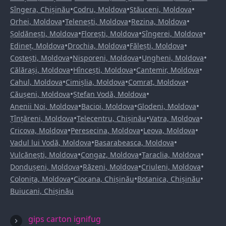
•
•
•
Sîngera, Chișinău
Codru, Moldova
Stăuceni, Moldova
•
•
•
Orhei, Moldova
Telenești, Moldova
Rezina, Moldova
•
•
•
Șoldănești, Moldova
Florești, Moldova
Sîngerei, Moldova
•
•
•
Edineț, Moldova
Drochia, Moldova
Fălești, Moldova
•
•
•
Costești, Moldova
Nisporeni, Moldova
Ungheni, Moldova
•
•
•
Călărași, Moldova
Hîncești, Moldova
Cantemir, Moldova
•
•
•
Cahul, Moldova
Cimișlia, Moldova
Comrat, Moldova
•
•
Căușeni, Moldova
Ștefan Vodă, Moldova
•
•
•
Anenii Noi, Moldova
Bacioi, Moldova
Glodeni, Moldova
•
•
•
Țînțăreni, Moldova
Telecentru, Chișinău
Vatra, Moldova
•
•
•
Cricova, Moldova
Peresecina, Moldova
Leova, Moldova
•
•
Vadul lui Vodă, Moldova
Basarabeasca, Moldova
•
•
•
Vulcănești, Moldova
Congaz, Moldova
Taraclia, Moldova
•
•
•
Dondușeni, Moldova
Răzeni, Moldova
Criuleni, Moldova
•
•
•
Colonița, Moldova
Ciocana, Chișinău
Botanica, Chișinău
Buiucani, Chișinău
gips carton ignifug