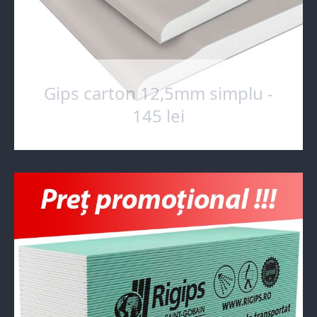
Gips carton 12,5mm simplu -
145 lei