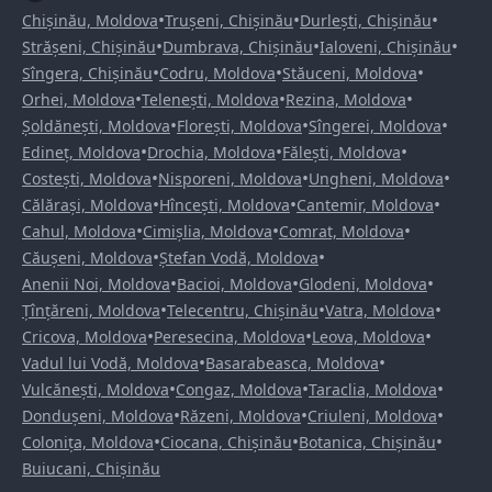
•
•
•
Chișinău, Moldova
Trușeni, Chișinău
Durlești, Chișinău
•
•
•
Strășeni, Chișinău
Dumbrava, Chișinău
Ialoveni, Chișinău
•
•
•
Sîngera, Chișinău
Codru, Moldova
Stăuceni, Moldova
•
•
•
Orhei, Moldova
Telenești, Moldova
Rezina, Moldova
•
•
•
Șoldănești, Moldova
Florești, Moldova
Sîngerei, Moldova
•
•
•
Edineț, Moldova
Drochia, Moldova
Fălești, Moldova
•
•
•
Costești, Moldova
Nisporeni, Moldova
Ungheni, Moldova
•
•
•
Călărași, Moldova
Hîncești, Moldova
Cantemir, Moldova
•
•
•
Cahul, Moldova
Cimișlia, Moldova
Comrat, Moldova
•
•
Căușeni, Moldova
Ștefan Vodă, Moldova
•
•
•
Anenii Noi, Moldova
Bacioi, Moldova
Glodeni, Moldova
•
•
•
Țînțăreni, Moldova
Telecentru, Chișinău
Vatra, Moldova
•
•
•
Cricova, Moldova
Peresecina, Moldova
Leova, Moldova
•
•
Vadul lui Vodă, Moldova
Basarabeasca, Moldova
•
•
•
Vulcănești, Moldova
Congaz, Moldova
Taraclia, Moldova
•
•
•
Dondușeni, Moldova
Răzeni, Moldova
Criuleni, Moldova
•
•
•
Colonița, Moldova
Ciocana, Chișinău
Botanica, Chișinău
Buiucani, Chișinău