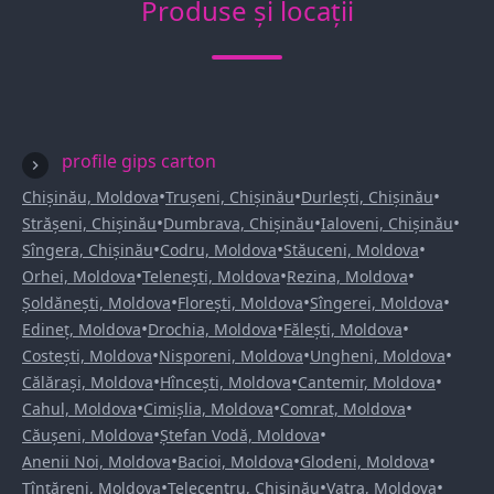
Produse și locații
profile gips carton
•
•
•
Chișinău, Moldova
Trușeni, Chișinău
Durlești, Chișinău
•
•
•
Strășeni, Chișinău
Dumbrava, Chișinău
Ialoveni, Chișinău
•
•
•
Sîngera, Chișinău
Codru, Moldova
Stăuceni, Moldova
•
•
•
Orhei, Moldova
Telenești, Moldova
Rezina, Moldova
•
•
•
Șoldănești, Moldova
Florești, Moldova
Sîngerei, Moldova
•
•
•
Edineț, Moldova
Drochia, Moldova
Fălești, Moldova
•
•
•
Costești, Moldova
Nisporeni, Moldova
Ungheni, Moldova
•
•
•
Călărași, Moldova
Hîncești, Moldova
Cantemir, Moldova
•
•
•
Cahul, Moldova
Cimișlia, Moldova
Comrat, Moldova
•
•
Căușeni, Moldova
Ștefan Vodă, Moldova
•
•
•
Anenii Noi, Moldova
Bacioi, Moldova
Glodeni, Moldova
•
•
•
Țînțăreni, Moldova
Telecentru, Chișinău
Vatra, Moldova