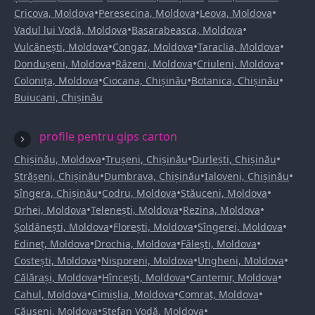
•
•
•
Cricova, Moldova
Peresecina, Moldova
Leova, Moldova
•
•
Vadul lui Vodă, Moldova
Basarabeasca, Moldova
•
•
•
Vulcănești, Moldova
Congaz, Moldova
Taraclia, Moldova
•
•
•
Dondușeni, Moldova
Răzeni, Moldova
Criuleni, Moldova
•
•
•
Colonița, Moldova
Ciocana, Chișinău
Botanica, Chișinău
Buiucani, Chișinău
profile pentru gips carton
•
•
•
Chișinău, Moldova
Trușeni, Chișinău
Durlești, Chișinău
•
•
•
Strășeni, Chișinău
Dumbrava, Chișinău
Ialoveni, Chișinău
•
•
•
Sîngera, Chișinău
Codru, Moldova
Stăuceni, Moldova
•
•
•
Orhei, Moldova
Telenești, Moldova
Rezina, Moldova
•
•
•
Șoldănești, Moldova
Florești, Moldova
Sîngerei, Moldova
•
•
•
Edineț, Moldova
Drochia, Moldova
Fălești, Moldova
•
•
•
Costești, Moldova
Nisporeni, Moldova
Ungheni, Moldova
•
•
•
Călărași, Moldova
Hîncești, Moldova
Cantemir, Moldova
•
•
•
Cahul, Moldova
Cimișlia, Moldova
Comrat, Moldova
•
•
Căușeni, Moldova
Ștefan Vodă, Moldova