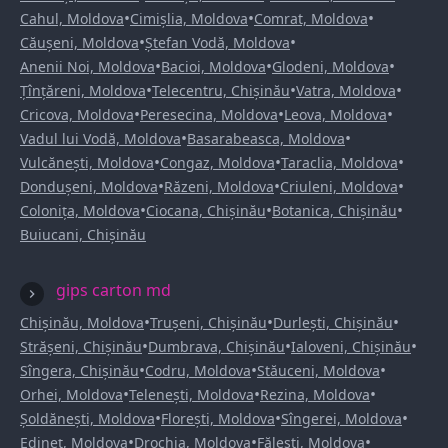
•
•
•
Cahul, Moldova
Cimișlia, Moldova
Comrat, Moldova
•
•
Căușeni, Moldova
Ștefan Vodă, Moldova
•
•
•
Anenii Noi, Moldova
Bacioi, Moldova
Glodeni, Moldova
•
•
•
Țînțăreni, Moldova
Telecentru, Chișinău
Vatra, Moldova
•
•
•
Cricova, Moldova
Peresecina, Moldova
Leova, Moldova
•
•
Vadul lui Vodă, Moldova
Basarabeasca, Moldova
•
•
•
Vulcănești, Moldova
Congaz, Moldova
Taraclia, Moldova
•
•
•
Dondușeni, Moldova
Răzeni, Moldova
Criuleni, Moldova
•
•
•
Colonița, Moldova
Ciocana, Chișinău
Botanica, Chișinău
Buiucani, Chișinău
gips carton md
•
•
•
Chișinău, Moldova
Trușeni, Chișinău
Durlești, Chișinău
•
•
•
Strășeni, Chișinău
Dumbrava, Chișinău
Ialoveni, Chișinău
•
•
•
Sîngera, Chișinău
Codru, Moldova
Stăuceni, Moldova
•
•
•
Orhei, Moldova
Telenești, Moldova
Rezina, Moldova
•
•
•
Șoldănești, Moldova
Florești, Moldova
Sîngerei, Moldova
•
•
•
Edineț, Moldova
Drochia, Moldova
Fălești, Moldova