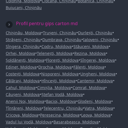
•
•
•
Colonița, Moldova
Ciocana, Chișinău
Botanica, Chișinău
Buiucani, Chișinău
Profil pentru gips carton md
•
•
•
Chișinău, Moldova
Trușeni, Chișinău
Durlești, Chișinău
•
•
•
Strășeni, Chișinău
Dumbrava, Chișinău
Ialoveni, Chișinău
•
•
•
Sîngera, Chișinău
Codru, Moldova
Stăuceni, Moldova
•
•
•
Orhei, Moldova
Telenești, Moldova
Rezina, Moldova
•
•
•
Șoldănești, Moldova
Florești, Moldova
Sîngerei, Moldova
•
•
•
Edineț, Moldova
Drochia, Moldova
Fălești, Moldova
•
•
•
Costești, Moldova
Nisporeni, Moldova
Ungheni, Moldova
•
•
•
Călărași, Moldova
Hîncești, Moldova
Cantemir, Moldova
•
•
•
Cahul, Moldova
Cimișlia, Moldova
Comrat, Moldova
•
•
Căușeni, Moldova
Ștefan Vodă, Moldova
•
•
•
Anenii Noi, Moldova
Bacioi, Moldova
Glodeni, Moldova
•
•
•
Țînțăreni, Moldova
Telecentru, Chișinău
Vatra, Moldova
•
•
•
Cricova, Moldova
Peresecina, Moldova
Leova, Moldova
•
•
Vadul lui Vodă, Moldova
Basarabeasca, Moldova