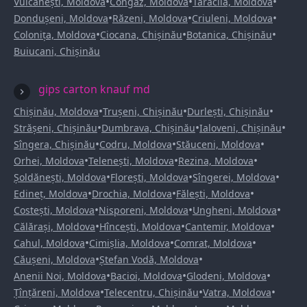
•
•
•
Vulcănești, Moldova
Congaz, Moldova
Taraclia, Moldova
•
•
•
Dondușeni, Moldova
Răzeni, Moldova
Criuleni, Moldova
•
•
•
Colonița, Moldova
Ciocana, Chișinău
Botanica, Chișinău
Buiucani, Chișinău
gips carton knauf md
•
•
•
Chișinău, Moldova
Trușeni, Chișinău
Durlești, Chișinău
•
•
•
Strășeni, Chișinău
Dumbrava, Chișinău
Ialoveni, Chișinău
•
•
•
Sîngera, Chișinău
Codru, Moldova
Stăuceni, Moldova
•
•
•
Orhei, Moldova
Telenești, Moldova
Rezina, Moldova
•
•
•
Șoldănești, Moldova
Florești, Moldova
Sîngerei, Moldova
•
•
•
Edineț, Moldova
Drochia, Moldova
Fălești, Moldova
•
•
•
Costești, Moldova
Nisporeni, Moldova
Ungheni, Moldova
•
•
•
Călărași, Moldova
Hîncești, Moldova
Cantemir, Moldova
•
•
•
Cahul, Moldova
Cimișlia, Moldova
Comrat, Moldova
•
•
Căușeni, Moldova
Ștefan Vodă, Moldova
•
•
•
Anenii Noi, Moldova
Bacioi, Moldova
Glodeni, Moldova
•
•
•
Țînțăreni, Moldova
Telecentru, Chișinău
Vatra, Moldova