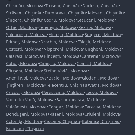
•
•
•
Chișinău, Moldova
Trușeni, Chișinău
Durlești, Chișinău
•
•
•
Strășeni, Chișinău
Dumbrava, Chișinău
Ialoveni, Chișinău
•
•
•
Sîngera, Chișinău
Codru, Moldova
Stăuceni, Moldova
•
•
•
Orhei, Moldova
Telenești, Moldova
Rezina, Moldova
•
•
•
Șoldănești, Moldova
Florești, Moldova
Sîngerei, Moldova
•
•
•
Edineț, Moldova
Drochia, Moldova
Fălești, Moldova
•
•
•
Costești, Moldova
Nisporeni, Moldova
Ungheni, Moldova
•
•
•
Călărași, Moldova
Hîncești, Moldova
Cantemir, Moldova
•
•
•
Cahul, Moldova
Cimișlia, Moldova
Comrat, Moldova
•
•
Căușeni, Moldova
Ștefan Vodă, Moldova
•
•
•
Anenii Noi, Moldova
Bacioi, Moldova
Glodeni, Moldova
•
•
•
Țînțăreni, Moldova
Telecentru, Chișinău
Vatra, Moldova
•
•
•
Cricova, Moldova
Peresecina, Moldova
Leova, Moldova
•
•
Vadul lui Vodă, Moldova
Basarabeasca, Moldova
•
•
•
Vulcănești, Moldova
Congaz, Moldova
Taraclia, Moldova
•
•
•
Dondușeni, Moldova
Răzeni, Moldova
Criuleni, Moldova
•
•
•
Colonița, Moldova
Ciocana, Chișinău
Botanica, Chișinău
Buiucani, Chișinău