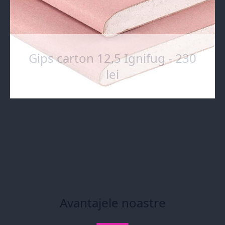
Gips carton 12,5 Ignifug - 230
lei
Avantajele noastre