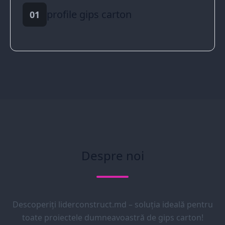
profile gips carton
01
Despre noi
Descoperiți liderconstruct.md – soluția ideală pentru
toate proiectele dumneavoastră de gips carton!