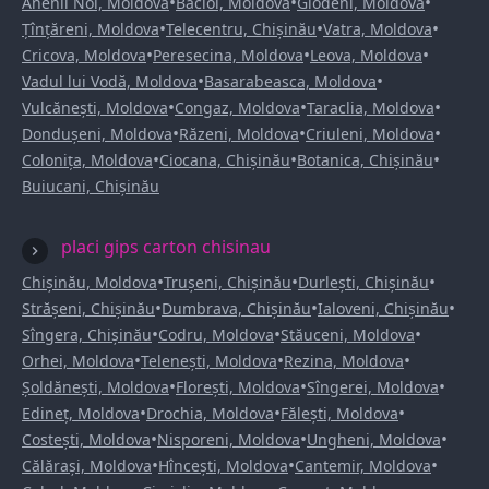
•
•
•
Anenii Noi, Moldova
Bacioi, Moldova
Glodeni, Moldova
•
•
•
Țînțăreni, Moldova
Telecentru, Chișinău
Vatra, Moldova
•
•
•
Cricova, Moldova
Peresecina, Moldova
Leova, Moldova
•
•
Vadul lui Vodă, Moldova
Basarabeasca, Moldova
•
•
•
Vulcănești, Moldova
Congaz, Moldova
Taraclia, Moldova
•
•
•
Dondușeni, Moldova
Răzeni, Moldova
Criuleni, Moldova
•
•
•
Colonița, Moldova
Ciocana, Chișinău
Botanica, Chișinău
Buiucani, Chișinău
placi gips carton chisinau
•
•
•
Chișinău, Moldova
Trușeni, Chișinău
Durlești, Chișinău
•
•
•
Strășeni, Chișinău
Dumbrava, Chișinău
Ialoveni, Chișinău
•
•
•
Sîngera, Chișinău
Codru, Moldova
Stăuceni, Moldova
•
•
•
Orhei, Moldova
Telenești, Moldova
Rezina, Moldova
•
•
•
Șoldănești, Moldova
Florești, Moldova
Sîngerei, Moldova
•
•
•
Edineț, Moldova
Drochia, Moldova
Fălești, Moldova
•
•
•
Costești, Moldova
Nisporeni, Moldova
Ungheni, Moldova
•
•
•
Călărași, Moldova
Hîncești, Moldova
Cantemir, Moldova