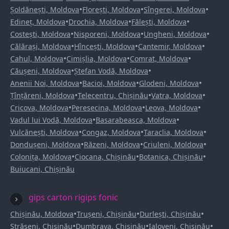
•
•
•
Șoldănești, Moldova
Florești, Moldova
Sîngerei, Moldova
•
•
•
Edineț, Moldova
Drochia, Moldova
Fălești, Moldova
•
•
•
Costești, Moldova
Nisporeni, Moldova
Ungheni, Moldova
•
•
•
Călărași, Moldova
Hîncești, Moldova
Cantemir, Moldova
•
•
•
Cahul, Moldova
Cimișlia, Moldova
Comrat, Moldova
•
•
Căușeni, Moldova
Ștefan Vodă, Moldova
•
•
•
Anenii Noi, Moldova
Bacioi, Moldova
Glodeni, Moldova
•
•
•
Țînțăreni, Moldova
Telecentru, Chișinău
Vatra, Moldova
•
•
•
Cricova, Moldova
Peresecina, Moldova
Leova, Moldova
•
•
Vadul lui Vodă, Moldova
Basarabeasca, Moldova
•
•
•
Vulcănești, Moldova
Congaz, Moldova
Taraclia, Moldova
•
•
•
Dondușeni, Moldova
Răzeni, Moldova
Criuleni, Moldova
•
•
•
Colonița, Moldova
Ciocana, Chișinău
Botanica, Chișinău
Buiucani, Chișinău
gips carton rigips fonic
•
•
•
Chișinău, Moldova
Trușeni, Chișinău
Durlești, Chișinău
•
•
•
Strășeni, Chișinău
Dumbrava, Chișinău
Ialoveni, Chișinău