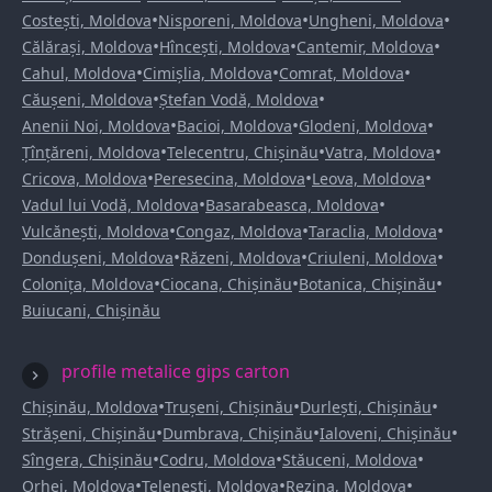
•
•
•
Costești, Moldova
Nisporeni, Moldova
Ungheni, Moldova
•
•
•
Călărași, Moldova
Hîncești, Moldova
Cantemir, Moldova
•
•
•
Cahul, Moldova
Cimișlia, Moldova
Comrat, Moldova
•
•
Căușeni, Moldova
Ștefan Vodă, Moldova
•
•
•
Anenii Noi, Moldova
Bacioi, Moldova
Glodeni, Moldova
•
•
•
Țînțăreni, Moldova
Telecentru, Chișinău
Vatra, Moldova
•
•
•
Cricova, Moldova
Peresecina, Moldova
Leova, Moldova
•
•
Vadul lui Vodă, Moldova
Basarabeasca, Moldova
•
•
•
Vulcănești, Moldova
Congaz, Moldova
Taraclia, Moldova
•
•
•
Dondușeni, Moldova
Răzeni, Moldova
Criuleni, Moldova
•
•
•
Colonița, Moldova
Ciocana, Chișinău
Botanica, Chișinău
Buiucani, Chișinău
profile metalice gips carton
•
•
•
Chișinău, Moldova
Trușeni, Chișinău
Durlești, Chișinău
•
•
•
Strășeni, Chișinău
Dumbrava, Chișinău
Ialoveni, Chișinău
•
•
•
Sîngera, Chișinău
Codru, Moldova
Stăuceni, Moldova
•
•
•
Orhei, Moldova
Telenești, Moldova
Rezina, Moldova