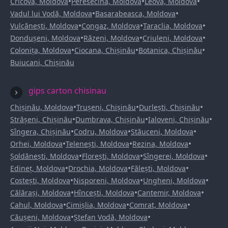
•
•
•
Cricova, Moldova
Peresecina, Moldova
Leova, Moldova
•
•
Vadul lui Vodă, Moldova
Basarabeasca, Moldova
•
•
•
Vulcănești, Moldova
Congaz, Moldova
Taraclia, Moldova
•
•
•
Dondușeni, Moldova
Răzeni, Moldova
Criuleni, Moldova
•
•
•
Colonița, Moldova
Ciocana, Chișinău
Botanica, Chișinău
Buiucani, Chișinău
gips carton chisinau
•
•
•
Chișinău, Moldova
Trușeni, Chișinău
Durlești, Chișinău
•
•
•
Strășeni, Chișinău
Dumbrava, Chișinău
Ialoveni, Chișinău
•
•
•
Sîngera, Chișinău
Codru, Moldova
Stăuceni, Moldova
•
•
•
Orhei, Moldova
Telenești, Moldova
Rezina, Moldova
•
•
•
Șoldănești, Moldova
Florești, Moldova
Sîngerei, Moldova
•
•
•
Edineț, Moldova
Drochia, Moldova
Fălești, Moldova
•
•
•
Costești, Moldova
Nisporeni, Moldova
Ungheni, Moldova
•
•
•
Călărași, Moldova
Hîncești, Moldova
Cantemir, Moldova
•
•
•
Cahul, Moldova
Cimișlia, Moldova
Comrat, Moldova
•
•
Căușeni, Moldova
Ștefan Vodă, Moldova