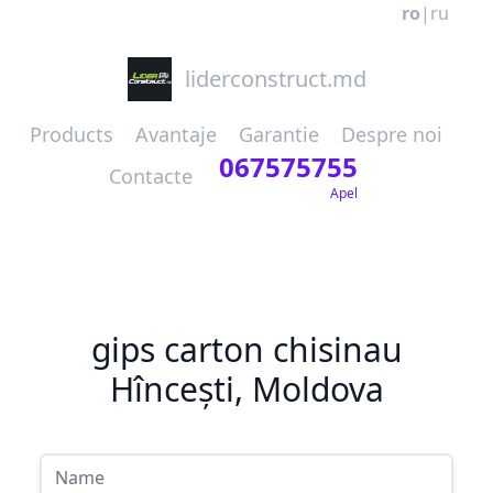
ro
|
ru
liderconstruct.md
Products
Avantaje
Garantie
Despre noi
067575755
Contacte
Apel
gips carton chisinau
Hîncești, Moldova