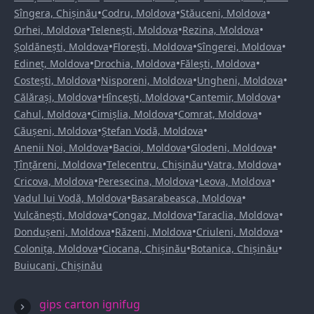
•
•
•
Sîngera, Chișinău
Codru, Moldova
Stăuceni, Moldova
•
•
•
Orhei, Moldova
Telenești, Moldova
Rezina, Moldova
•
•
•
Șoldănești, Moldova
Florești, Moldova
Sîngerei, Moldova
•
•
•
Edineț, Moldova
Drochia, Moldova
Fălești, Moldova
•
•
•
Costești, Moldova
Nisporeni, Moldova
Ungheni, Moldova
•
•
•
Călărași, Moldova
Hîncești, Moldova
Cantemir, Moldova
•
•
•
Cahul, Moldova
Cimișlia, Moldova
Comrat, Moldova
•
•
Căușeni, Moldova
Ștefan Vodă, Moldova
•
•
•
Anenii Noi, Moldova
Bacioi, Moldova
Glodeni, Moldova
•
•
•
Țînțăreni, Moldova
Telecentru, Chișinău
Vatra, Moldova
•
•
•
Cricova, Moldova
Peresecina, Moldova
Leova, Moldova
•
•
Vadul lui Vodă, Moldova
Basarabeasca, Moldova
•
•
•
Vulcănești, Moldova
Congaz, Moldova
Taraclia, Moldova
•
•
•
Dondușeni, Moldova
Răzeni, Moldova
Criuleni, Moldova
•
•
•
Colonița, Moldova
Ciocana, Chișinău
Botanica, Chișinău
Buiucani, Chișinău
gips carton ignifug