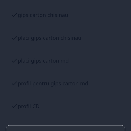
gips carton chisinau
placi gips carton chisinau
placi gips carton md
profil pentru gips carton md
profil CD