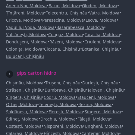
•
•
•
Anenii Noi, Moldova
Bacioi, Moldova
Glodeni, Moldova
•
•
•
Țînțăreni, Moldova
Telecentru, Chișinău
Vatra, Moldova
•
•
•
Cricova, Moldova
Peresecina, Moldova
Leova, Moldova
•
•
Vadul lui Vodă, Moldova
Basarabeasca, Moldova
•
•
•
Vulcănești, Moldova
Congaz, Moldova
Taraclia, Moldova
•
•
•
Dondușeni, Moldova
Răzeni, Moldova
Criuleni, Moldova
•
•
•
Colonița, Moldova
Ciocana, Chișinău
Botanica, Chișinău
Buiucani, Chișinău
gips carton hidro
•
•
•
Chișinău, Moldova
Trușeni, Chișinău
Durlești, Chișinău
•
•
•
Strășeni, Chișinău
Dumbrava, Chișinău
Ialoveni, Chișinău
•
•
•
Sîngera, Chișinău
Codru, Moldova
Stăuceni, Moldova
•
•
•
Orhei, Moldova
Telenești, Moldova
Rezina, Moldova
•
•
•
Șoldănești, Moldova
Florești, Moldova
Sîngerei, Moldova
•
•
•
Edineț, Moldova
Drochia, Moldova
Fălești, Moldova
•
•
•
Costești, Moldova
Nisporeni, Moldova
Ungheni, Moldova
•
•
•
Călărași, Moldova
Hîncești, Moldova
Cantemir, Moldova