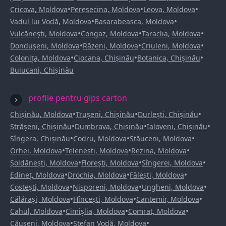
•
•
•
Cricova, Moldova
Peresecina, Moldova
Leova, Moldova
•
•
Vadul lui Vodă, Moldova
Basarabeasca, Moldova
•
•
•
Vulcănești, Moldova
Congaz, Moldova
Taraclia, Moldova
•
•
•
Dondușeni, Moldova
Răzeni, Moldova
Criuleni, Moldova
•
•
•
Colonița, Moldova
Ciocana, Chișinău
Botanica, Chișinău
Buiucani, Chișinău
profile pentru gips carton
•
•
•
Chișinău, Moldova
Trușeni, Chișinău
Durlești, Chișinău
•
•
•
Strășeni, Chișinău
Dumbrava, Chișinău
Ialoveni, Chișinău
•
•
•
Sîngera, Chișinău
Codru, Moldova
Stăuceni, Moldova
•
•
•
Orhei, Moldova
Telenești, Moldova
Rezina, Moldova
•
•
•
Șoldănești, Moldova
Florești, Moldova
Sîngerei, Moldova
•
•
•
Edineț, Moldova
Drochia, Moldova
Fălești, Moldova
•
•
•
Costești, Moldova
Nisporeni, Moldova
Ungheni, Moldova
•
•
•
Călărași, Moldova
Hîncești, Moldova
Cantemir, Moldova
•
•
•
Cahul, Moldova
Cimișlia, Moldova
Comrat, Moldova
•
•
Căușeni, Moldova
Ștefan Vodă, Moldova