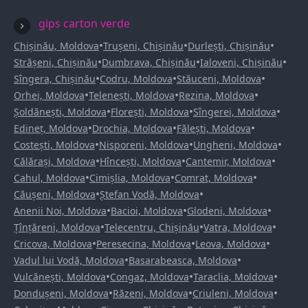
gips carton verde
•
•
•
Chișinău, Moldova
Trușeni, Chișinău
Durlești, Chișinău
•
•
•
Strășeni, Chișinău
Dumbrava, Chișinău
Ialoveni, Chișinău
•
•
•
Sîngera, Chișinău
Codru, Moldova
Stăuceni, Moldova
•
•
•
Orhei, Moldova
Telenești, Moldova
Rezina, Moldova
•
•
•
Șoldănești, Moldova
Florești, Moldova
Sîngerei, Moldova
•
•
•
Edineț, Moldova
Drochia, Moldova
Fălești, Moldova
•
•
•
Costești, Moldova
Nisporeni, Moldova
Ungheni, Moldova
•
•
•
Călărași, Moldova
Hîncești, Moldova
Cantemir, Moldova
•
•
•
Cahul, Moldova
Cimișlia, Moldova
Comrat, Moldova
•
•
Căușeni, Moldova
Ștefan Vodă, Moldova
•
•
•
Anenii Noi, Moldova
Bacioi, Moldova
Glodeni, Moldova
•
•
•
Țînțăreni, Moldova
Telecentru, Chișinău
Vatra, Moldova
•
•
•
Cricova, Moldova
Peresecina, Moldova
Leova, Moldova
•
•
Vadul lui Vodă, Moldova
Basarabeasca, Moldova
•
•
•
Vulcănești, Moldova
Congaz, Moldova
Taraclia, Moldova
•
•
•
Dondușeni, Moldova
Răzeni, Moldova
Criuleni, Moldova