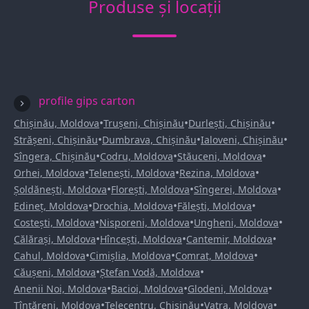
Produse și locații
profile gips carton
•
•
•
Chișinău, Moldova
Trușeni, Chișinău
Durlești, Chișinău
•
•
•
Strășeni, Chișinău
Dumbrava, Chișinău
Ialoveni, Chișinău
•
•
•
Sîngera, Chișinău
Codru, Moldova
Stăuceni, Moldova
•
•
•
Orhei, Moldova
Telenești, Moldova
Rezina, Moldova
•
•
•
Șoldănești, Moldova
Florești, Moldova
Sîngerei, Moldova
•
•
•
Edineț, Moldova
Drochia, Moldova
Fălești, Moldova
•
•
•
Costești, Moldova
Nisporeni, Moldova
Ungheni, Moldova
•
•
•
Călărași, Moldova
Hîncești, Moldova
Cantemir, Moldova
•
•
•
Cahul, Moldova
Cimișlia, Moldova
Comrat, Moldova
•
•
Căușeni, Moldova
Ștefan Vodă, Moldova
•
•
•
Anenii Noi, Moldova
Bacioi, Moldova
Glodeni, Moldova
•
•
•
Țînțăreni, Moldova
Telecentru, Chișinău
Vatra, Moldova