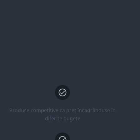
Produse competitive ca preț încadrânduse în
diferite bugete