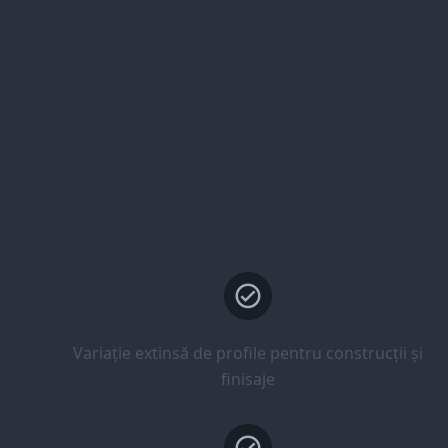
Variație extinsă de profile pentru construcții și
finisaje