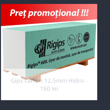
Gips carton 12,5mm Hidro -
160 lei