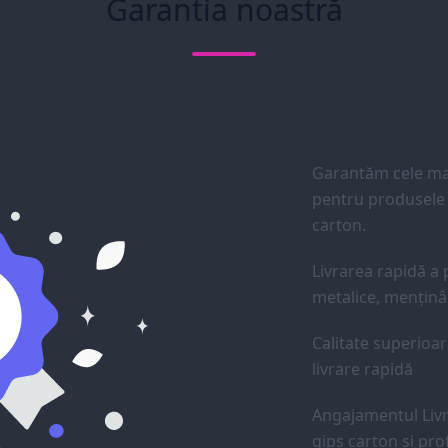
Garantia noastră
Garantăm cele mai
pentru produsele d
carton.
Livrarea rapidă a p
metalice, menținân
Calitate superioar
livrare rapidă
Angajamentul Livr
gips carton și prof