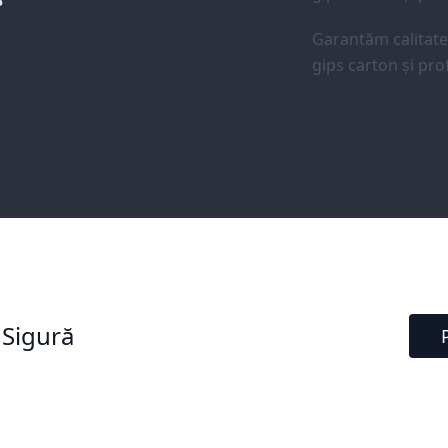
Garantăm calitat
gips carton și prof
 Sigură