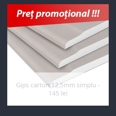
Gips carton 12,5mm simplu -
145 lei