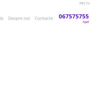
ro
|
ru
067575755
ie
Despre noi
Contacte
Apel