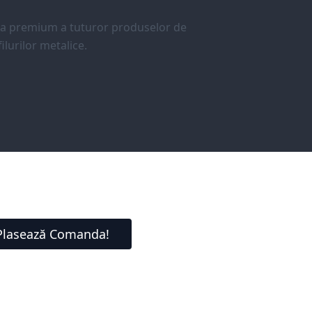
ea premium a tuturor produselor de
ilurilor metalice.
Plasează Comanda!