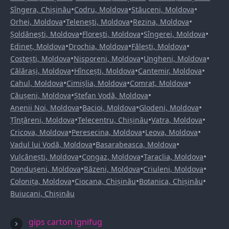
•
•
•
Sîngera, Chișinău
Codru, Moldova
Stăuceni, Moldova
•
•
•
Orhei, Moldova
Telenești, Moldova
Rezina, Moldova
•
•
•
Șoldănești, Moldova
Florești, Moldova
Sîngerei, Moldova
•
•
•
Edineț, Moldova
Drochia, Moldova
Fălești, Moldova
•
•
•
Costești, Moldova
Nisporeni, Moldova
Ungheni, Moldova
•
•
•
Călărași, Moldova
Hîncești, Moldova
Cantemir, Moldova
•
•
•
Cahul, Moldova
Cimișlia, Moldova
Comrat, Moldova
•
•
Căușeni, Moldova
Ștefan Vodă, Moldova
•
•
•
Anenii Noi, Moldova
Bacioi, Moldova
Glodeni, Moldova
•
•
•
Țînțăreni, Moldova
Telecentru, Chișinău
Vatra, Moldova
•
•
•
Cricova, Moldova
Peresecina, Moldova
Leova, Moldova
•
•
Vadul lui Vodă, Moldova
Basarabeasca, Moldova
•
•
•
Vulcănești, Moldova
Congaz, Moldova
Taraclia, Moldova
•
•
•
Dondușeni, Moldova
Răzeni, Moldova
Criuleni, Moldova
•
•
•
Colonița, Moldova
Ciocana, Chișinău
Botanica, Chișinău
Buiucani, Chișinău
gips carton ignifug