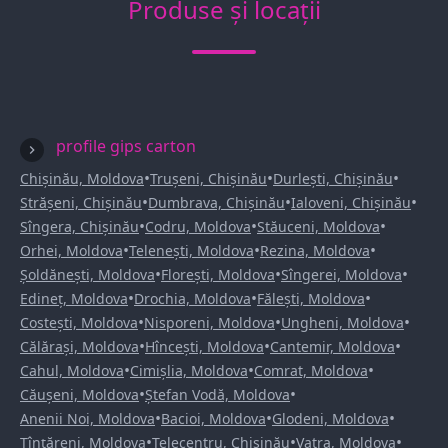
Produse și locații
profile gips carton
•
•
•
Chișinău, Moldova
Trușeni, Chișinău
Durlești, Chișinău
•
•
•
Strășeni, Chișinău
Dumbrava, Chișinău
Ialoveni, Chișinău
•
•
•
Sîngera, Chișinău
Codru, Moldova
Stăuceni, Moldova
•
•
•
Orhei, Moldova
Telenești, Moldova
Rezina, Moldova
•
•
•
Șoldănești, Moldova
Florești, Moldova
Sîngerei, Moldova
•
•
•
Edineț, Moldova
Drochia, Moldova
Fălești, Moldova
•
•
•
Costești, Moldova
Nisporeni, Moldova
Ungheni, Moldova
•
•
•
Călărași, Moldova
Hîncești, Moldova
Cantemir, Moldova
•
•
•
Cahul, Moldova
Cimișlia, Moldova
Comrat, Moldova
•
•
Căușeni, Moldova
Ștefan Vodă, Moldova
•
•
•
Anenii Noi, Moldova
Bacioi, Moldova
Glodeni, Moldova
•
•
•
Țînțăreni, Moldova
Telecentru, Chișinău
Vatra, Moldova