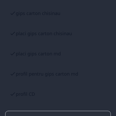
gips carton chisinau
placi gips carton chisinau
placi gips carton md
profil pentru gips carton md
profil CD