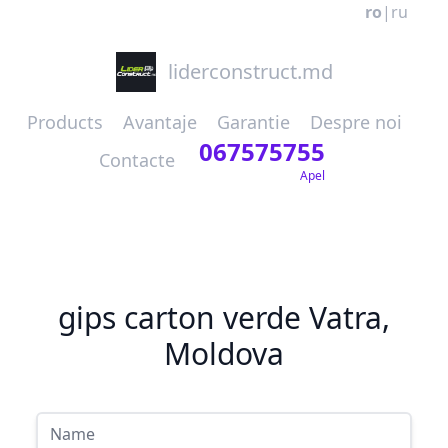
ro
|
ru
liderconstruct.md
Products
Avantaje
Garantie
Despre noi
067575755
Contacte
Apel
gips carton verde Vatra,
Moldova