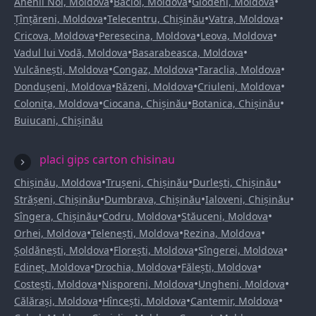
•
•
•
Anenii Noi, Moldova
Bacioi, Moldova
Glodeni, Moldova
•
•
•
Țînțăreni, Moldova
Telecentru, Chișinău
Vatra, Moldova
•
•
•
Cricova, Moldova
Peresecina, Moldova
Leova, Moldova
•
•
Vadul lui Vodă, Moldova
Basarabeasca, Moldova
•
•
•
Vulcănești, Moldova
Congaz, Moldova
Taraclia, Moldova
•
•
•
Dondușeni, Moldova
Răzeni, Moldova
Criuleni, Moldova
•
•
•
Colonița, Moldova
Ciocana, Chișinău
Botanica, Chișinău
Buiucani, Chișinău
placi gips carton chisinau
•
•
•
Chișinău, Moldova
Trușeni, Chișinău
Durlești, Chișinău
•
•
•
Strășeni, Chișinău
Dumbrava, Chișinău
Ialoveni, Chișinău
•
•
•
Sîngera, Chișinău
Codru, Moldova
Stăuceni, Moldova
•
•
•
Orhei, Moldova
Telenești, Moldova
Rezina, Moldova
•
•
•
Șoldănești, Moldova
Florești, Moldova
Sîngerei, Moldova
•
•
•
Edineț, Moldova
Drochia, Moldova
Fălești, Moldova
•
•
•
Costești, Moldova
Nisporeni, Moldova
Ungheni, Moldova
•
•
•
Călărași, Moldova
Hîncești, Moldova
Cantemir, Moldova