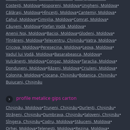
•
•
•
Costești, Moldova
Nisporeni, Moldova
Ungheni, Moldova
•
•
•
Călărași, Moldova
Hîncești, Moldova
Cantemir, Moldova
•
•
•
Cahul, Moldova
Cimișlia, Moldova
Comrat, Moldova
•
•
Căușeni, Moldova
Ștefan Vodă, Moldova
•
•
•
Anenii Noi, Moldova
Bacioi, Moldova
Glodeni, Moldova
•
•
•
Țînțăreni, Moldova
Telecentru, Chișinău
Vatra, Moldova
•
•
•
Cricova, Moldova
Peresecina, Moldova
Leova, Moldova
•
•
Vadul lui Vodă, Moldova
Basarabeasca, Moldova
•
•
•
Vulcănești, Moldova
Congaz, Moldova
Taraclia, Moldova
•
•
•
Dondușeni, Moldova
Răzeni, Moldova
Criuleni, Moldova
•
•
•
Colonița, Moldova
Ciocana, Chișinău
Botanica, Chișinău
Buiucani, Chișinău
profile metalice gips carton
•
•
•
Chișinău, Moldova
Trușeni, Chișinău
Durlești, Chișinău
•
•
•
Strășeni, Chișinău
Dumbrava, Chișinău
Ialoveni, Chișinău
•
•
•
Sîngera, Chișinău
Codru, Moldova
Stăuceni, Moldova
•
•
•
Orhei, Moldova
Telenești, Moldova
Rezina, Moldova