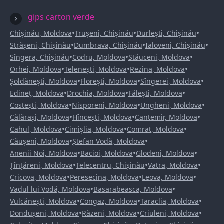
gips carton verde
•
•
•
Chișinău, Moldova
Trușeni, Chișinău
Durlești, Chișinău
•
•
•
Strășeni, Chișinău
Dumbrava, Chișinău
Ialoveni, Chișinău
•
•
•
Sîngera, Chișinău
Codru, Moldova
Stăuceni, Moldova
•
•
•
Orhei, Moldova
Telenești, Moldova
Rezina, Moldova
•
•
•
Șoldănești, Moldova
Florești, Moldova
Sîngerei, Moldova
•
•
•
Edineț, Moldova
Drochia, Moldova
Fălești, Moldova
•
•
•
Costești, Moldova
Nisporeni, Moldova
Ungheni, Moldova
•
•
•
Călărași, Moldova
Hîncești, Moldova
Cantemir, Moldova
•
•
•
Cahul, Moldova
Cimișlia, Moldova
Comrat, Moldova
•
•
Căușeni, Moldova
Ștefan Vodă, Moldova
•
•
•
Anenii Noi, Moldova
Bacioi, Moldova
Glodeni, Moldova
•
•
•
Țînțăreni, Moldova
Telecentru, Chișinău
Vatra, Moldova
•
•
•
Cricova, Moldova
Peresecina, Moldova
Leova, Moldova
•
•
Vadul lui Vodă, Moldova
Basarabeasca, Moldova
•
•
•
Vulcănești, Moldova
Congaz, Moldova
Taraclia, Moldova
•
•
•
Dondușeni, Moldova
Răzeni, Moldova
Criuleni, Moldova