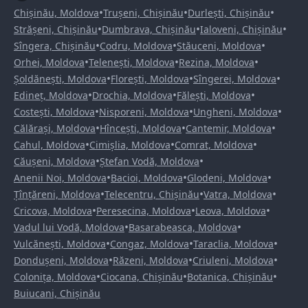
•
•
•
Chișinău, Moldova
Trușeni, Chișinău
Durlești, Chișinău
•
•
•
Strășeni, Chișinău
Dumbrava, Chișinău
Ialoveni, Chișinău
•
•
•
Sîngera, Chișinău
Codru, Moldova
Stăuceni, Moldova
•
•
•
Orhei, Moldova
Telenești, Moldova
Rezina, Moldova
•
•
•
Șoldănești, Moldova
Florești, Moldova
Sîngerei, Moldova
•
•
•
Edineț, Moldova
Drochia, Moldova
Fălești, Moldova
•
•
•
Costești, Moldova
Nisporeni, Moldova
Ungheni, Moldova
•
•
•
Călărași, Moldova
Hîncești, Moldova
Cantemir, Moldova
•
•
•
Cahul, Moldova
Cimișlia, Moldova
Comrat, Moldova
•
•
Căușeni, Moldova
Ștefan Vodă, Moldova
•
•
•
Anenii Noi, Moldova
Bacioi, Moldova
Glodeni, Moldova
•
•
•
Țînțăreni, Moldova
Telecentru, Chișinău
Vatra, Moldova
•
•
•
Cricova, Moldova
Peresecina, Moldova
Leova, Moldova
•
•
Vadul lui Vodă, Moldova
Basarabeasca, Moldova
•
•
•
Vulcănești, Moldova
Congaz, Moldova
Taraclia, Moldova
•
•
•
Dondușeni, Moldova
Răzeni, Moldova
Criuleni, Moldova
•
•
•
Colonița, Moldova
Ciocana, Chișinău
Botanica, Chișinău
Buiucani, Chișinău