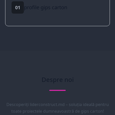
profile gips carton
01
Despre noi
Descoperiți liderconstruct.md – soluția ideală pentru
toate proiectele dumneavoastră de gips carton!