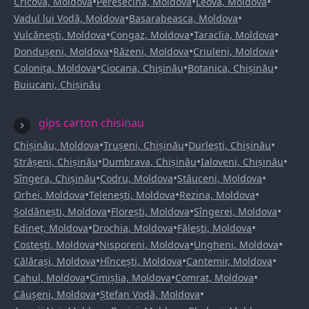
•
•
•
Cricova, Moldova
Peresecina, Moldova
Leova, Moldova
•
•
Vadul lui Vodă, Moldova
Basarabeasca, Moldova
•
•
•
Vulcănești, Moldova
Congaz, Moldova
Taraclia, Moldova
•
•
•
Dondușeni, Moldova
Răzeni, Moldova
Criuleni, Moldova
•
•
•
Colonița, Moldova
Ciocana, Chișinău
Botanica, Chișinău
Buiucani, Chișinău
gips carton chisinau
•
•
•
Chișinău, Moldova
Trușeni, Chișinău
Durlești, Chișinău
•
•
•
Strășeni, Chișinău
Dumbrava, Chișinău
Ialoveni, Chișinău
•
•
•
Sîngera, Chișinău
Codru, Moldova
Stăuceni, Moldova
•
•
•
Orhei, Moldova
Telenești, Moldova
Rezina, Moldova
•
•
•
Șoldănești, Moldova
Florești, Moldova
Sîngerei, Moldova
•
•
•
Edineț, Moldova
Drochia, Moldova
Fălești, Moldova
•
•
•
Costești, Moldova
Nisporeni, Moldova
Ungheni, Moldova
•
•
•
Călărași, Moldova
Hîncești, Moldova
Cantemir, Moldova
•
•
•
Cahul, Moldova
Cimișlia, Moldova
Comrat, Moldova
•
•
Căușeni, Moldova
Ștefan Vodă, Moldova