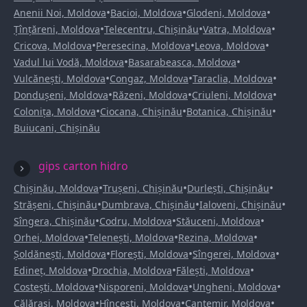
•
•
•
Anenii Noi, Moldova
Bacioi, Moldova
Glodeni, Moldova
•
•
•
Țînțăreni, Moldova
Telecentru, Chișinău
Vatra, Moldova
•
•
•
Cricova, Moldova
Peresecina, Moldova
Leova, Moldova
•
•
Vadul lui Vodă, Moldova
Basarabeasca, Moldova
•
•
•
Vulcănești, Moldova
Congaz, Moldova
Taraclia, Moldova
•
•
•
Dondușeni, Moldova
Răzeni, Moldova
Criuleni, Moldova
•
•
•
Colonița, Moldova
Ciocana, Chișinău
Botanica, Chișinău
Buiucani, Chișinău
gips carton hidro
•
•
•
Chișinău, Moldova
Trușeni, Chișinău
Durlești, Chișinău
•
•
•
Strășeni, Chișinău
Dumbrava, Chișinău
Ialoveni, Chișinău
•
•
•
Sîngera, Chișinău
Codru, Moldova
Stăuceni, Moldova
•
•
•
Orhei, Moldova
Telenești, Moldova
Rezina, Moldova
•
•
•
Șoldănești, Moldova
Florești, Moldova
Sîngerei, Moldova
•
•
•
Edineț, Moldova
Drochia, Moldova
Fălești, Moldova
•
•
•
Costești, Moldova
Nisporeni, Moldova
Ungheni, Moldova
•
•
•
Călărași, Moldova
Hîncești, Moldova
Cantemir, Moldova