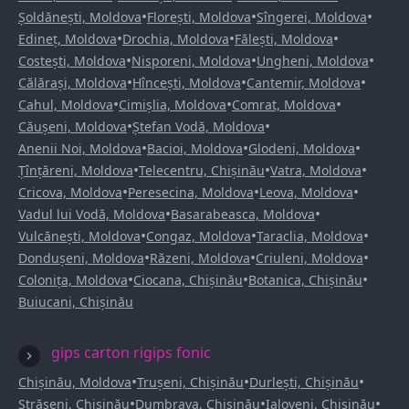
•
•
•
Șoldănești, Moldova
Florești, Moldova
Sîngerei, Moldova
•
•
•
Edineț, Moldova
Drochia, Moldova
Fălești, Moldova
•
•
•
Costești, Moldova
Nisporeni, Moldova
Ungheni, Moldova
•
•
•
Călărași, Moldova
Hîncești, Moldova
Cantemir, Moldova
•
•
•
Cahul, Moldova
Cimișlia, Moldova
Comrat, Moldova
•
•
Căușeni, Moldova
Ștefan Vodă, Moldova
•
•
•
Anenii Noi, Moldova
Bacioi, Moldova
Glodeni, Moldova
•
•
•
Țînțăreni, Moldova
Telecentru, Chișinău
Vatra, Moldova
•
•
•
Cricova, Moldova
Peresecina, Moldova
Leova, Moldova
•
•
Vadul lui Vodă, Moldova
Basarabeasca, Moldova
•
•
•
Vulcănești, Moldova
Congaz, Moldova
Taraclia, Moldova
•
•
•
Dondușeni, Moldova
Răzeni, Moldova
Criuleni, Moldova
•
•
•
Colonița, Moldova
Ciocana, Chișinău
Botanica, Chișinău
Buiucani, Chișinău
gips carton rigips fonic
•
•
•
Chișinău, Moldova
Trușeni, Chișinău
Durlești, Chișinău
•
•
•
Strășeni, Chișinău
Dumbrava, Chișinău
Ialoveni, Chișinău