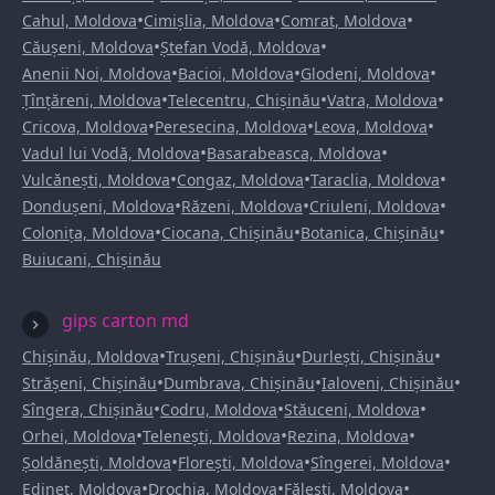
•
•
•
Cahul, Moldova
Cimișlia, Moldova
Comrat, Moldova
•
•
Căușeni, Moldova
Ștefan Vodă, Moldova
•
•
•
Anenii Noi, Moldova
Bacioi, Moldova
Glodeni, Moldova
•
•
•
Țînțăreni, Moldova
Telecentru, Chișinău
Vatra, Moldova
•
•
•
Cricova, Moldova
Peresecina, Moldova
Leova, Moldova
•
•
Vadul lui Vodă, Moldova
Basarabeasca, Moldova
•
•
•
Vulcănești, Moldova
Congaz, Moldova
Taraclia, Moldova
•
•
•
Dondușeni, Moldova
Răzeni, Moldova
Criuleni, Moldova
•
•
•
Colonița, Moldova
Ciocana, Chișinău
Botanica, Chișinău
Buiucani, Chișinău
gips carton md
•
•
•
Chișinău, Moldova
Trușeni, Chișinău
Durlești, Chișinău
•
•
•
Strășeni, Chișinău
Dumbrava, Chișinău
Ialoveni, Chișinău
•
•
•
Sîngera, Chișinău
Codru, Moldova
Stăuceni, Moldova
•
•
•
Orhei, Moldova
Telenești, Moldova
Rezina, Moldova
•
•
•
Șoldănești, Moldova
Florești, Moldova
Sîngerei, Moldova
•
•
•
Edineț, Moldova
Drochia, Moldova
Fălești, Moldova