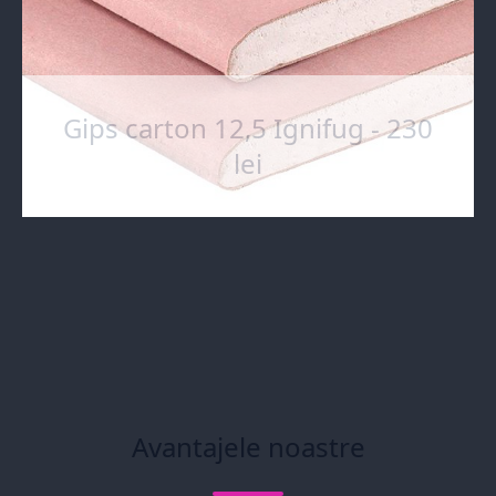
Gips carton 12,5 Ignifug - 230
lei
Avantajele noastre