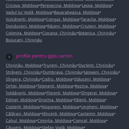
•
•
•
Cricova, Moldova
Peresecina, Moldova
Leova, Moldova
•
•
Vadul lui Vodă, Moldova
Basarabeasca, Moldova
•
•
•
Vulcănești, Moldova
Congaz, Moldova
Taraclia, Moldova
•
•
•
Dondușeni, Moldova
Răzeni, Moldova
Criuleni, Moldova
•
•
•
Colonița, Moldova
Ciocana, Chișinău
Botanica, Chișinău
Buiucani, Chișinău
profile pentru gips carton
•
•
•
Chișinău, Moldova
Trușeni, Chișinău
Durlești, Chișinău
•
•
•
Strășeni, Chișinău
Dumbrava, Chișinău
Ialoveni, Chișinău
•
•
•
Sîngera, Chișinău
Codru, Moldova
Stăuceni, Moldova
•
•
•
Orhei, Moldova
Telenești, Moldova
Rezina, Moldova
•
•
•
Șoldănești, Moldova
Florești, Moldova
Sîngerei, Moldova
•
•
•
Edineț, Moldova
Drochia, Moldova
Fălești, Moldova
•
•
•
Costești, Moldova
Nisporeni, Moldova
Ungheni, Moldova
•
•
•
Călărași, Moldova
Hîncești, Moldova
Cantemir, Moldova
•
•
•
Cahul, Moldova
Cimișlia, Moldova
Comrat, Moldova
•
•
Căușeni, Moldova
Ștefan Vodă, Moldova