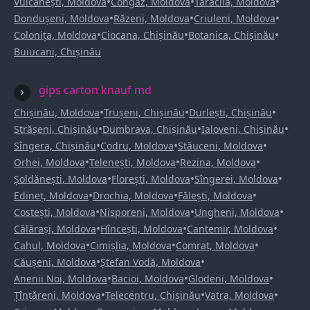
•
•
•
Vulcănești, Moldova
Congaz, Moldova
Taraclia, Moldova
•
•
•
Dondușeni, Moldova
Răzeni, Moldova
Criuleni, Moldova
•
•
•
Colonița, Moldova
Ciocana, Chișinău
Botanica, Chișinău
Buiucani, Chișinău
gips carton knauf md
•
•
•
Chișinău, Moldova
Trușeni, Chișinău
Durlești, Chișinău
•
•
•
Strășeni, Chișinău
Dumbrava, Chișinău
Ialoveni, Chișinău
•
•
•
Sîngera, Chișinău
Codru, Moldova
Stăuceni, Moldova
•
•
•
Orhei, Moldova
Telenești, Moldova
Rezina, Moldova
•
•
•
Șoldănești, Moldova
Florești, Moldova
Sîngerei, Moldova
•
•
•
Edineț, Moldova
Drochia, Moldova
Fălești, Moldova
•
•
•
Costești, Moldova
Nisporeni, Moldova
Ungheni, Moldova
•
•
•
Călărași, Moldova
Hîncești, Moldova
Cantemir, Moldova
•
•
•
Cahul, Moldova
Cimișlia, Moldova
Comrat, Moldova
•
•
Căușeni, Moldova
Ștefan Vodă, Moldova
•
•
•
Anenii Noi, Moldova
Bacioi, Moldova
Glodeni, Moldova
•
•
•
Țînțăreni, Moldova
Telecentru, Chișinău
Vatra, Moldova