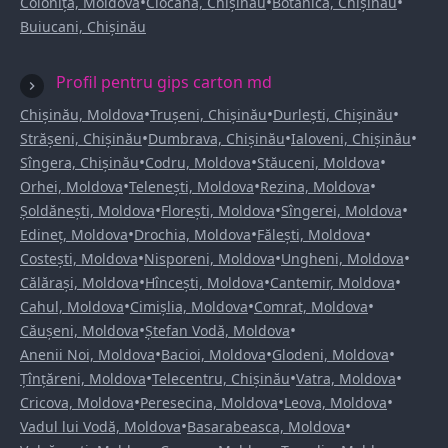
•
•
•
Colonița, Moldova
Ciocana, Chișinău
Botanica, Chișinău
Buiucani, Chișinău
Profil pentru gips carton md
•
•
•
Chișinău, Moldova
Trușeni, Chișinău
Durlești, Chișinău
•
•
•
Strășeni, Chișinău
Dumbrava, Chișinău
Ialoveni, Chișinău
•
•
•
Sîngera, Chișinău
Codru, Moldova
Stăuceni, Moldova
•
•
•
Orhei, Moldova
Telenești, Moldova
Rezina, Moldova
•
•
•
Șoldănești, Moldova
Florești, Moldova
Sîngerei, Moldova
•
•
•
Edineț, Moldova
Drochia, Moldova
Fălești, Moldova
•
•
•
Costești, Moldova
Nisporeni, Moldova
Ungheni, Moldova
•
•
•
Călărași, Moldova
Hîncești, Moldova
Cantemir, Moldova
•
•
•
Cahul, Moldova
Cimișlia, Moldova
Comrat, Moldova
•
•
Căușeni, Moldova
Ștefan Vodă, Moldova
•
•
•
Anenii Noi, Moldova
Bacioi, Moldova
Glodeni, Moldova
•
•
•
Țînțăreni, Moldova
Telecentru, Chișinău
Vatra, Moldova
•
•
•
Cricova, Moldova
Peresecina, Moldova
Leova, Moldova
•
•
Vadul lui Vodă, Moldova
Basarabeasca, Moldova