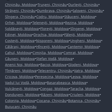
•
•
•
Chișinău, Moldova
Trușeni, Chișinău
Durlești, Chișinău
•
•
•
Strășeni, Chișinău
Dumbrava, Chișinău
Ialoveni, Chișinău
•
•
•
Sîngera, Chișinău
Codru, Moldova
Stăuceni, Moldova
•
•
•
Orhei, Moldova
Telenești, Moldova
Rezina, Moldova
•
•
•
Șoldănești, Moldova
Florești, Moldova
Sîngerei, Moldova
•
•
•
Edineț, Moldova
Drochia, Moldova
Fălești, Moldova
•
•
•
Costești, Moldova
Nisporeni, Moldova
Ungheni, Moldova
•
•
•
Călărași, Moldova
Hîncești, Moldova
Cantemir, Moldova
•
•
•
Cahul, Moldova
Cimișlia, Moldova
Comrat, Moldova
•
•
Căușeni, Moldova
Ștefan Vodă, Moldova
•
•
•
Anenii Noi, Moldova
Bacioi, Moldova
Glodeni, Moldova
•
•
•
Țînțăreni, Moldova
Telecentru, Chișinău
Vatra, Moldova
•
•
•
Cricova, Moldova
Peresecina, Moldova
Leova, Moldova
•
•
Vadul lui Vodă, Moldova
Basarabeasca, Moldova
•
•
•
Vulcănești, Moldova
Congaz, Moldova
Taraclia, Moldova
•
•
•
Dondușeni, Moldova
Răzeni, Moldova
Criuleni, Moldova
•
•
•
Colonița, Moldova
Ciocana, Chișinău
Botanica, Chișinău
Buiucani, Chișinău