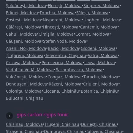
•
•
•
Șoldănești, Moldova
Florești, Moldova
Sîngerei, Moldova
•
•
•
Edineț, Moldova
Drochia, Moldova
Fălești, Moldova
•
•
•
Costești, Moldova
Nisporeni, Moldova
Ungheni, Moldova
•
•
•
Călărași, Moldova
Hîncești, Moldova
Cantemir, Moldova
•
•
•
Cahul, Moldova
Cimișlia, Moldova
Comrat, Moldova
•
•
Căușeni, Moldova
Ștefan Vodă, Moldova
•
•
•
Anenii Noi, Moldova
Bacioi, Moldova
Glodeni, Moldova
•
•
•
Țînțăreni, Moldova
Telecentru, Chișinău
Vatra, Moldova
•
•
•
Cricova, Moldova
Peresecina, Moldova
Leova, Moldova
•
•
Vadul lui Vodă, Moldova
Basarabeasca, Moldova
•
•
•
Vulcănești, Moldova
Congaz, Moldova
Taraclia, Moldova
•
•
•
Dondușeni, Moldova
Răzeni, Moldova
Criuleni, Moldova
•
•
•
Colonița, Moldova
Ciocana, Chișinău
Botanica, Chișinău
Buiucani, Chișinău
gips carton rigips fonic
•
•
•
Chișinău, Moldova
Trușeni, Chișinău
Durlești, Chișinău
•
•
•
Strășeni, Chișinău
Dumbrava, Chișinău
Ialoveni, Chișinău