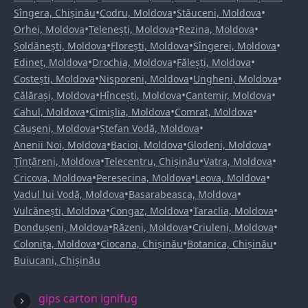
•
•
•
Sîngera, Chișinău
Codru, Moldova
Stăuceni, Moldova
•
•
•
Orhei, Moldova
Telenești, Moldova
Rezina, Moldova
•
•
•
Șoldănești, Moldova
Florești, Moldova
Sîngerei, Moldova
•
•
•
Edineț, Moldova
Drochia, Moldova
Fălești, Moldova
•
•
•
Costești, Moldova
Nisporeni, Moldova
Ungheni, Moldova
•
•
•
Călărași, Moldova
Hîncești, Moldova
Cantemir, Moldova
•
•
•
Cahul, Moldova
Cimișlia, Moldova
Comrat, Moldova
•
•
Căușeni, Moldova
Ștefan Vodă, Moldova
•
•
•
Anenii Noi, Moldova
Bacioi, Moldova
Glodeni, Moldova
•
•
•
Țînțăreni, Moldova
Telecentru, Chișinău
Vatra, Moldova
•
•
•
Cricova, Moldova
Peresecina, Moldova
Leova, Moldova
•
•
Vadul lui Vodă, Moldova
Basarabeasca, Moldova
•
•
•
Vulcănești, Moldova
Congaz, Moldova
Taraclia, Moldova
•
•
•
Dondușeni, Moldova
Răzeni, Moldova
Criuleni, Moldova
•
•
•
Colonița, Moldova
Ciocana, Chișinău
Botanica, Chișinău
Buiucani, Chișinău
gips carton ignifug