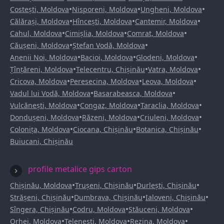
•
•
•
Costești, Moldova
Nisporeni, Moldova
Ungheni, Moldova
•
•
•
Călărași, Moldova
Hîncești, Moldova
Cantemir, Moldova
•
•
•
Cahul, Moldova
Cimișlia, Moldova
Comrat, Moldova
•
•
Căușeni, Moldova
Ștefan Vodă, Moldova
•
•
•
Anenii Noi, Moldova
Bacioi, Moldova
Glodeni, Moldova
•
•
•
Țînțăreni, Moldova
Telecentru, Chișinău
Vatra, Moldova
•
•
•
Cricova, Moldova
Peresecina, Moldova
Leova, Moldova
•
•
Vadul lui Vodă, Moldova
Basarabeasca, Moldova
•
•
•
Vulcănești, Moldova
Congaz, Moldova
Taraclia, Moldova
•
•
•
Dondușeni, Moldova
Răzeni, Moldova
Criuleni, Moldova
•
•
•
Colonița, Moldova
Ciocana, Chișinău
Botanica, Chișinău
Buiucani, Chișinău
profile metalice gips carton
•
•
•
Chișinău, Moldova
Trușeni, Chișinău
Durlești, Chișinău
•
•
•
Strășeni, Chișinău
Dumbrava, Chișinău
Ialoveni, Chișinău
•
•
•
Sîngera, Chișinău
Codru, Moldova
Stăuceni, Moldova
•
•
•
Orhei, Moldova
Telenești, Moldova
Rezina, Moldova