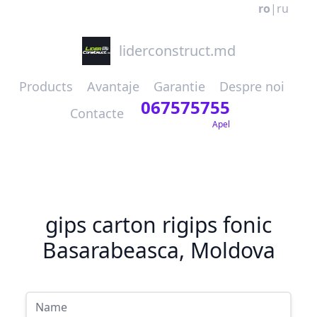
ro
|
ru
liderconstruct.md
Products
Avantaje
Garantie
Despre noi
067575755
Contacte
Apel
gips carton rigips fonic
Basarabeasca, Moldova