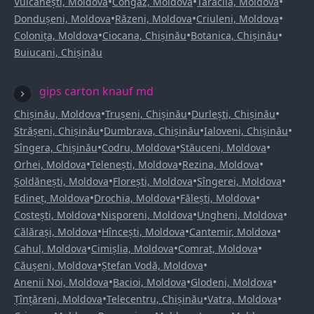
•
•
•
Vulcănești, Moldova
Congaz, Moldova
Taraclia, Moldova
•
•
•
Dondușeni, Moldova
Răzeni, Moldova
Criuleni, Moldova
•
•
•
Colonița, Moldova
Ciocana, Chișinău
Botanica, Chișinău
Buiucani, Chișinău
gips carton knauf md
•
•
•
Chișinău, Moldova
Trușeni, Chișinău
Durlești, Chișinău
•
•
•
Strășeni, Chișinău
Dumbrava, Chișinău
Ialoveni, Chișinău
•
•
•
Sîngera, Chișinău
Codru, Moldova
Stăuceni, Moldova
•
•
•
Orhei, Moldova
Telenești, Moldova
Rezina, Moldova
•
•
•
Șoldănești, Moldova
Florești, Moldova
Sîngerei, Moldova
•
•
•
Edineț, Moldova
Drochia, Moldova
Fălești, Moldova
•
•
•
Costești, Moldova
Nisporeni, Moldova
Ungheni, Moldova
•
•
•
Călărași, Moldova
Hîncești, Moldova
Cantemir, Moldova
•
•
•
Cahul, Moldova
Cimișlia, Moldova
Comrat, Moldova
•
•
Căușeni, Moldova
Ștefan Vodă, Moldova
•
•
•
Anenii Noi, Moldova
Bacioi, Moldova
Glodeni, Moldova
•
•
•
Țînțăreni, Moldova
Telecentru, Chișinău
Vatra, Moldova