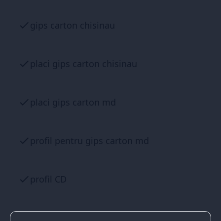
gips carton chisinau
placi gips carton chisinau
placi gips carton md
profil pentru gips carton md
profil CD