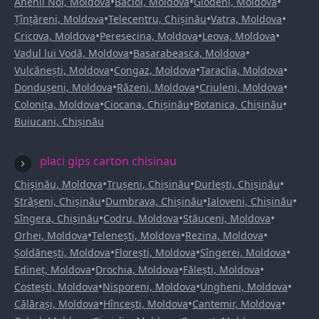
•
•
•
Anenii Noi, Moldova
Bacioi, Moldova
Glodeni, Moldova
•
•
•
Țînțăreni, Moldova
Telecentru, Chișinău
Vatra, Moldova
•
•
•
Cricova, Moldova
Peresecina, Moldova
Leova, Moldova
•
•
Vadul lui Vodă, Moldova
Basarabeasca, Moldova
•
•
•
Vulcănești, Moldova
Congaz, Moldova
Taraclia, Moldova
•
•
•
Dondușeni, Moldova
Răzeni, Moldova
Criuleni, Moldova
•
•
•
Colonița, Moldova
Ciocana, Chișinău
Botanica, Chișinău
Buiucani, Chișinău
placi gips carton chisinau
•
•
•
Chișinău, Moldova
Trușeni, Chișinău
Durlești, Chișinău
•
•
•
Strășeni, Chișinău
Dumbrava, Chișinău
Ialoveni, Chișinău
•
•
•
Sîngera, Chișinău
Codru, Moldova
Stăuceni, Moldova
•
•
•
Orhei, Moldova
Telenești, Moldova
Rezina, Moldova
•
•
•
Șoldănești, Moldova
Florești, Moldova
Sîngerei, Moldova
•
•
•
Edineț, Moldova
Drochia, Moldova
Fălești, Moldova
•
•
•
Costești, Moldova
Nisporeni, Moldova
Ungheni, Moldova
•
•
•
Călărași, Moldova
Hîncești, Moldova
Cantemir, Moldova