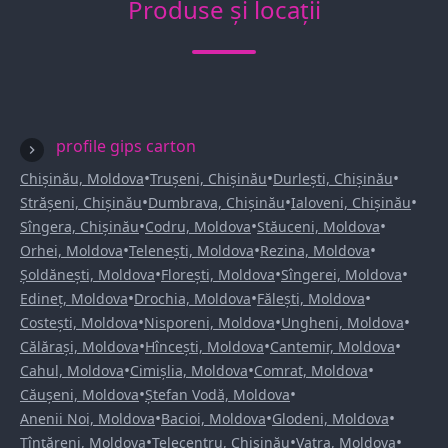
Produse și locații
profile gips carton
•
•
•
Chișinău, Moldova
Trușeni, Chișinău
Durlești, Chișinău
•
•
•
Strășeni, Chișinău
Dumbrava, Chișinău
Ialoveni, Chișinău
•
•
•
Sîngera, Chișinău
Codru, Moldova
Stăuceni, Moldova
•
•
•
Orhei, Moldova
Telenești, Moldova
Rezina, Moldova
•
•
•
Șoldănești, Moldova
Florești, Moldova
Sîngerei, Moldova
•
•
•
Edineț, Moldova
Drochia, Moldova
Fălești, Moldova
•
•
•
Costești, Moldova
Nisporeni, Moldova
Ungheni, Moldova
•
•
•
Călărași, Moldova
Hîncești, Moldova
Cantemir, Moldova
•
•
•
Cahul, Moldova
Cimișlia, Moldova
Comrat, Moldova
•
•
Căușeni, Moldova
Ștefan Vodă, Moldova
•
•
•
Anenii Noi, Moldova
Bacioi, Moldova
Glodeni, Moldova
•
•
•
Țînțăreni, Moldova
Telecentru, Chișinău
Vatra, Moldova