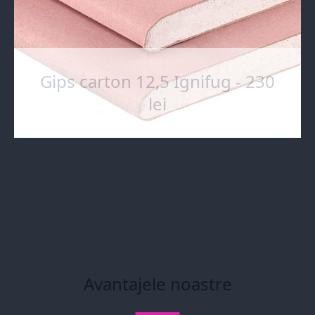
Gips carton 12,5 Ignifug - 230
lei
Avantajele noastre