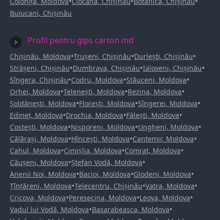
•
•
•
Colonița, Moldova
Ciocana, Chișinău
Botanica, Chișinău
Buiucani, Chișinău
Profil pentru gips carton md
•
•
•
Chișinău, Moldova
Trușeni, Chișinău
Durlești, Chișinău
•
•
•
Strășeni, Chișinău
Dumbrava, Chișinău
Ialoveni, Chișinău
•
•
•
Sîngera, Chișinău
Codru, Moldova
Stăuceni, Moldova
•
•
•
Orhei, Moldova
Telenești, Moldova
Rezina, Moldova
•
•
•
Șoldănești, Moldova
Florești, Moldova
Sîngerei, Moldova
•
•
•
Edineț, Moldova
Drochia, Moldova
Fălești, Moldova
•
•
•
Costești, Moldova
Nisporeni, Moldova
Ungheni, Moldova
•
•
•
Călărași, Moldova
Hîncești, Moldova
Cantemir, Moldova
•
•
•
Cahul, Moldova
Cimișlia, Moldova
Comrat, Moldova
•
•
Căușeni, Moldova
Ștefan Vodă, Moldova
•
•
•
Anenii Noi, Moldova
Bacioi, Moldova
Glodeni, Moldova
•
•
•
Țînțăreni, Moldova
Telecentru, Chișinău
Vatra, Moldova
•
•
•
Cricova, Moldova
Peresecina, Moldova
Leova, Moldova
•
•
Vadul lui Vodă, Moldova
Basarabeasca, Moldova