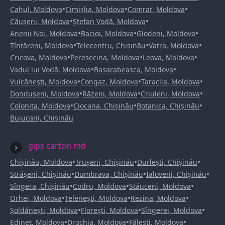
•
•
•
Cahul, Moldova
Cimișlia, Moldova
Comrat, Moldova
•
•
Căușeni, Moldova
Ștefan Vodă, Moldova
•
•
•
Anenii Noi, Moldova
Bacioi, Moldova
Glodeni, Moldova
•
•
•
Țînțăreni, Moldova
Telecentru, Chișinău
Vatra, Moldova
•
•
•
Cricova, Moldova
Peresecina, Moldova
Leova, Moldova
•
•
Vadul lui Vodă, Moldova
Basarabeasca, Moldova
•
•
•
Vulcănești, Moldova
Congaz, Moldova
Taraclia, Moldova
•
•
•
Dondușeni, Moldova
Răzeni, Moldova
Criuleni, Moldova
•
•
•
Colonița, Moldova
Ciocana, Chișinău
Botanica, Chișinău
Buiucani, Chișinău
gips carton md
•
•
•
Chișinău, Moldova
Trușeni, Chișinău
Durlești, Chișinău
•
•
•
Strășeni, Chișinău
Dumbrava, Chișinău
Ialoveni, Chișinău
•
•
•
Sîngera, Chișinău
Codru, Moldova
Stăuceni, Moldova
•
•
•
Orhei, Moldova
Telenești, Moldova
Rezina, Moldova
•
•
•
Șoldănești, Moldova
Florești, Moldova
Sîngerei, Moldova
•
•
•
Edineț, Moldova
Drochia, Moldova
Fălești, Moldova