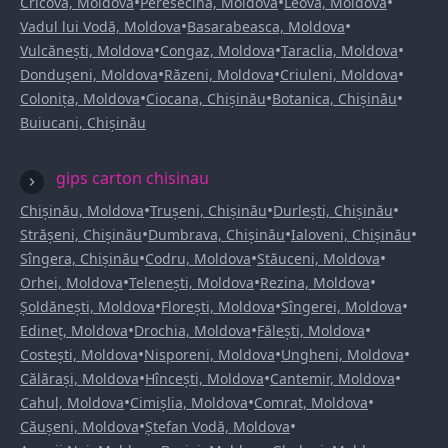
•
•
•
Cricova, Moldova
Peresecina, Moldova
Leova, Moldova
•
•
Vadul lui Vodă, Moldova
Basarabeasca, Moldova
•
•
•
Vulcănești, Moldova
Congaz, Moldova
Taraclia, Moldova
•
•
•
Dondușeni, Moldova
Răzeni, Moldova
Criuleni, Moldova
•
•
•
Colonița, Moldova
Ciocana, Chișinău
Botanica, Chișinău
Buiucani, Chișinău
gips carton chisinau
•
•
•
Chișinău, Moldova
Trușeni, Chișinău
Durlești, Chișinău
•
•
•
Strășeni, Chișinău
Dumbrava, Chișinău
Ialoveni, Chișinău
•
•
•
Sîngera, Chișinău
Codru, Moldova
Stăuceni, Moldova
•
•
•
Orhei, Moldova
Telenești, Moldova
Rezina, Moldova
•
•
•
Șoldănești, Moldova
Florești, Moldova
Sîngerei, Moldova
•
•
•
Edineț, Moldova
Drochia, Moldova
Fălești, Moldova
•
•
•
Costești, Moldova
Nisporeni, Moldova
Ungheni, Moldova
•
•
•
Călărași, Moldova
Hîncești, Moldova
Cantemir, Moldova
•
•
•
Cahul, Moldova
Cimișlia, Moldova
Comrat, Moldova
•
•
Căușeni, Moldova
Ștefan Vodă, Moldova