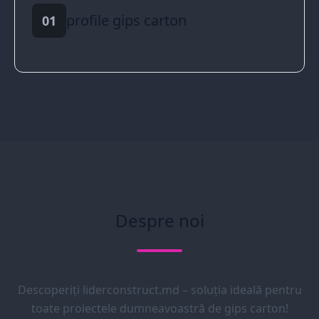
profile gips carton
01
Despre noi
Descoperiți liderconstruct.md – soluția ideală pentru
toate proiectele dumneavoastră de gips carton!