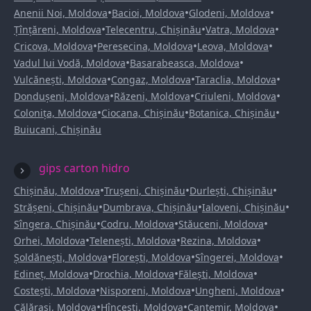
•
•
•
Anenii Noi, Moldova
Bacioi, Moldova
Glodeni, Moldova
•
•
•
Țînțăreni, Moldova
Telecentru, Chișinău
Vatra, Moldova
•
•
•
Cricova, Moldova
Peresecina, Moldova
Leova, Moldova
•
•
Vadul lui Vodă, Moldova
Basarabeasca, Moldova
•
•
•
Vulcănești, Moldova
Congaz, Moldova
Taraclia, Moldova
•
•
•
Dondușeni, Moldova
Răzeni, Moldova
Criuleni, Moldova
•
•
•
Colonița, Moldova
Ciocana, Chișinău
Botanica, Chișinău
Buiucani, Chișinău
gips carton hidro
•
•
•
Chișinău, Moldova
Trușeni, Chișinău
Durlești, Chișinău
•
•
•
Strășeni, Chișinău
Dumbrava, Chișinău
Ialoveni, Chișinău
•
•
•
Sîngera, Chișinău
Codru, Moldova
Stăuceni, Moldova
•
•
•
Orhei, Moldova
Telenești, Moldova
Rezina, Moldova
•
•
•
Șoldănești, Moldova
Florești, Moldova
Sîngerei, Moldova
•
•
•
Edineț, Moldova
Drochia, Moldova
Fălești, Moldova
•
•
•
Costești, Moldova
Nisporeni, Moldova
Ungheni, Moldova
•
•
•
Călărași, Moldova
Hîncești, Moldova
Cantemir, Moldova