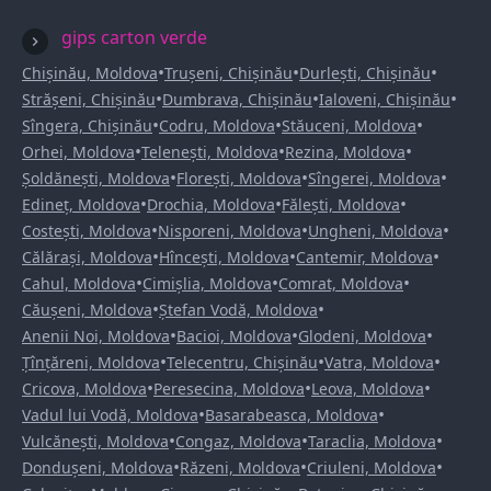
gips carton verde
•
•
•
Chișinău, Moldova
Trușeni, Chișinău
Durlești, Chișinău
•
•
•
Strășeni, Chișinău
Dumbrava, Chișinău
Ialoveni, Chișinău
•
•
•
Sîngera, Chișinău
Codru, Moldova
Stăuceni, Moldova
•
•
•
Orhei, Moldova
Telenești, Moldova
Rezina, Moldova
•
•
•
Șoldănești, Moldova
Florești, Moldova
Sîngerei, Moldova
•
•
•
Edineț, Moldova
Drochia, Moldova
Fălești, Moldova
•
•
•
Costești, Moldova
Nisporeni, Moldova
Ungheni, Moldova
•
•
•
Călărași, Moldova
Hîncești, Moldova
Cantemir, Moldova
•
•
•
Cahul, Moldova
Cimișlia, Moldova
Comrat, Moldova
•
•
Căușeni, Moldova
Ștefan Vodă, Moldova
•
•
•
Anenii Noi, Moldova
Bacioi, Moldova
Glodeni, Moldova
•
•
•
Țînțăreni, Moldova
Telecentru, Chișinău
Vatra, Moldova
•
•
•
Cricova, Moldova
Peresecina, Moldova
Leova, Moldova
•
•
Vadul lui Vodă, Moldova
Basarabeasca, Moldova
•
•
•
Vulcănești, Moldova
Congaz, Moldova
Taraclia, Moldova
•
•
•
Dondușeni, Moldova
Răzeni, Moldova
Criuleni, Moldova