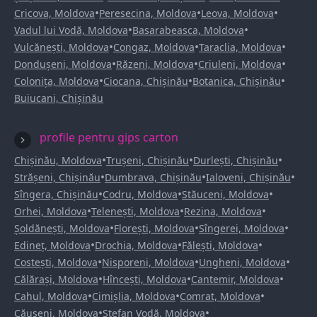
•
•
•
Cricova, Moldova
Peresecina, Moldova
Leova, Moldova
•
•
Vadul lui Vodă, Moldova
Basarabeasca, Moldova
•
•
•
Vulcănești, Moldova
Congaz, Moldova
Taraclia, Moldova
•
•
•
Dondușeni, Moldova
Răzeni, Moldova
Criuleni, Moldova
•
•
•
Colonița, Moldova
Ciocana, Chișinău
Botanica, Chișinău
Buiucani, Chișinău
profile pentru gips carton
•
•
•
Chișinău, Moldova
Trușeni, Chișinău
Durlești, Chișinău
•
•
•
Strășeni, Chișinău
Dumbrava, Chișinău
Ialoveni, Chișinău
•
•
•
Sîngera, Chișinău
Codru, Moldova
Stăuceni, Moldova
•
•
•
Orhei, Moldova
Telenești, Moldova
Rezina, Moldova
•
•
•
Șoldănești, Moldova
Florești, Moldova
Sîngerei, Moldova
•
•
•
Edineț, Moldova
Drochia, Moldova
Fălești, Moldova
•
•
•
Costești, Moldova
Nisporeni, Moldova
Ungheni, Moldova
•
•
•
Călărași, Moldova
Hîncești, Moldova
Cantemir, Moldova
•
•
•
Cahul, Moldova
Cimișlia, Moldova
Comrat, Moldova
•
•
Căușeni, Moldova
Ștefan Vodă, Moldova