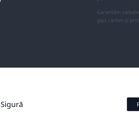
Garantăm calitat
gips carton și prof
 Sigură