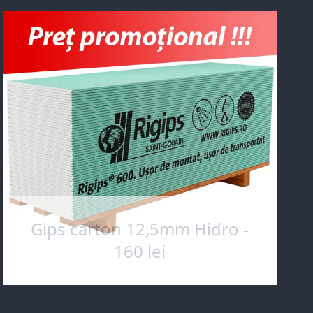
Gips carton 12,5mm Hidro -
160 lei