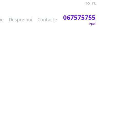
ro
|
ru
067575755
ie
Despre noi
Contacte
Apel