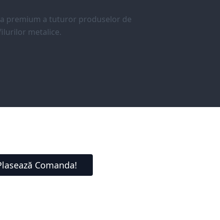
ea premium a tuturor produselor de
ilurilor metalice.
Plasează Comanda!