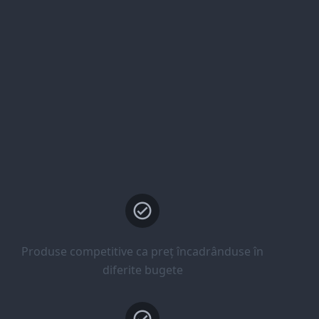
Produse competitive ca preț încadrânduse în
diferite bugete