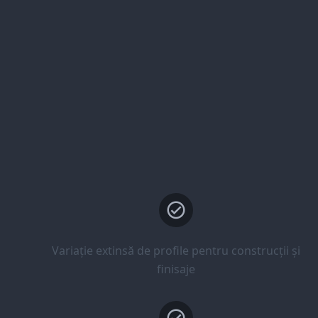
Variație extinsă de profile pentru construcții și
finisaje