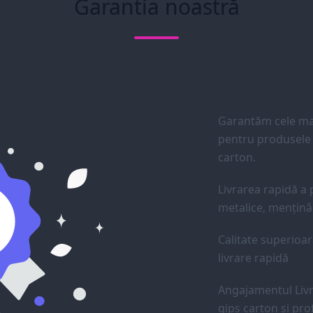
Garantia noastră
Garantăm cele mai
pentru produsele d
carton.
Livrarea rapidă a p
metalice, menținân
Calitate superioar
livrare rapidă
Angajamentul Livr
gips carton și prof