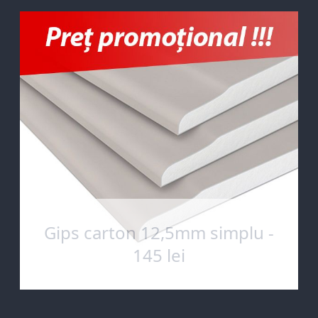
Gips carton 12,5mm simplu -
145 lei