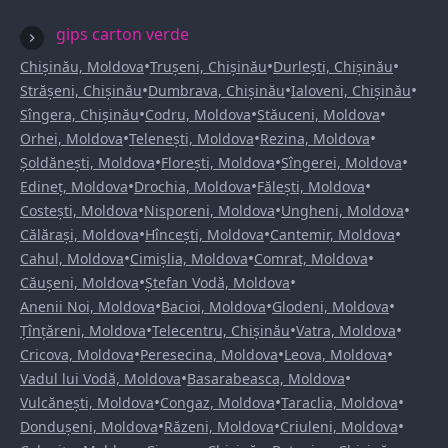
gips carton verde
•
•
•
Chișinău, Moldova
Trușeni, Chișinău
Durlești, Chișinău
•
•
•
Strășeni, Chișinău
Dumbrava, Chișinău
Ialoveni, Chișinău
•
•
•
Sîngera, Chișinău
Codru, Moldova
Stăuceni, Moldova
•
•
•
Orhei, Moldova
Telenești, Moldova
Rezina, Moldova
•
•
•
Șoldănești, Moldova
Florești, Moldova
Sîngerei, Moldova
•
•
•
Edineț, Moldova
Drochia, Moldova
Fălești, Moldova
•
•
•
Costești, Moldova
Nisporeni, Moldova
Ungheni, Moldova
•
•
•
Călărași, Moldova
Hîncești, Moldova
Cantemir, Moldova
•
•
•
Cahul, Moldova
Cimișlia, Moldova
Comrat, Moldova
•
•
Căușeni, Moldova
Ștefan Vodă, Moldova
•
•
•
Anenii Noi, Moldova
Bacioi, Moldova
Glodeni, Moldova
•
•
•
Țînțăreni, Moldova
Telecentru, Chișinău
Vatra, Moldova
•
•
•
Cricova, Moldova
Peresecina, Moldova
Leova, Moldova
•
•
Vadul lui Vodă, Moldova
Basarabeasca, Moldova
•
•
•
Vulcănești, Moldova
Congaz, Moldova
Taraclia, Moldova
•
•
•
Dondușeni, Moldova
Răzeni, Moldova
Criuleni, Moldova