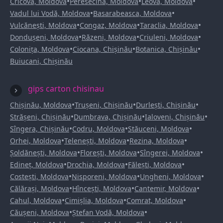
•
•
•
Cricova, Moldova
Peresecina, Moldova
Leova, Moldova
•
•
Vadul lui Vodă, Moldova
Basarabeasca, Moldova
•
•
•
Vulcănești, Moldova
Congaz, Moldova
Taraclia, Moldova
•
•
•
Dondușeni, Moldova
Răzeni, Moldova
Criuleni, Moldova
•
•
•
Colonița, Moldova
Ciocana, Chișinău
Botanica, Chișinău
Buiucani, Chișinău
gips carton chisinau
•
•
•
Chișinău, Moldova
Trușeni, Chișinău
Durlești, Chișinău
•
•
•
Strășeni, Chișinău
Dumbrava, Chișinău
Ialoveni, Chișinău
•
•
•
Sîngera, Chișinău
Codru, Moldova
Stăuceni, Moldova
•
•
•
Orhei, Moldova
Telenești, Moldova
Rezina, Moldova
•
•
•
Șoldănești, Moldova
Florești, Moldova
Sîngerei, Moldova
•
•
•
Edineț, Moldova
Drochia, Moldova
Fălești, Moldova
•
•
•
Costești, Moldova
Nisporeni, Moldova
Ungheni, Moldova
•
•
•
Călărași, Moldova
Hîncești, Moldova
Cantemir, Moldova
•
•
•
Cahul, Moldova
Cimișlia, Moldova
Comrat, Moldova
•
•
Căușeni, Moldova
Ștefan Vodă, Moldova