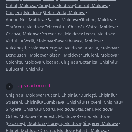
•
•
•
Cahul, Moldova
Cimișlia, Moldova
Comrat, Moldova
•
•
Căușeni, Moldova
Ștefan Vodă, Moldova
•
•
•
Anenii Noi, Moldova
Bacioi, Moldova
Glodeni, Moldova
•
•
•
Țînțăreni, Moldova
Telecentru, Chișinău
Vatra, Moldova
•
•
•
Cricova, Moldova
Peresecina, Moldova
Leova, Moldova
•
•
Vadul lui Vodă, Moldova
Basarabeasca, Moldova
•
•
•
Vulcănești, Moldova
Congaz, Moldova
Taraclia, Moldova
•
•
•
Dondușeni, Moldova
Răzeni, Moldova
Criuleni, Moldova
•
•
•
Colonița, Moldova
Ciocana, Chișinău
Botanica, Chișinău
Buiucani, Chișinău
gips carton md
•
•
•
Chișinău, Moldova
Trușeni, Chișinău
Durlești, Chișinău
•
•
•
Strășeni, Chișinău
Dumbrava, Chișinău
Ialoveni, Chișinău
•
•
•
Sîngera, Chișinău
Codru, Moldova
Stăuceni, Moldova
•
•
•
Orhei, Moldova
Telenești, Moldova
Rezina, Moldova
•
•
•
Șoldănești, Moldova
Florești, Moldova
Sîngerei, Moldova
•
•
•
Edineț, Moldova
Drochia, Moldova
Fălești, Moldova