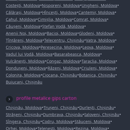
•
•
•
Costești, Moldova
Nisporeni, Moldova
Ungheni, Moldova
•
•
•
Călărași, Moldova
Hîncești, Moldova
Cantemir, Moldova
•
•
•
Cahul, Moldova
Cimișlia, Moldova
Comrat, Moldova
•
•
Căușeni, Moldova
Ștefan Vodă, Moldova
•
•
•
Anenii Noi, Moldova
Bacioi, Moldova
Glodeni, Moldova
•
•
•
Țînțăreni, Moldova
Telecentru, Chișinău
Vatra, Moldova
•
•
•
Cricova, Moldova
Peresecina, Moldova
Leova, Moldova
•
•
Vadul lui Vodă, Moldova
Basarabeasca, Moldova
•
•
•
Vulcănești, Moldova
Congaz, Moldova
Taraclia, Moldova
•
•
•
Dondușeni, Moldova
Răzeni, Moldova
Criuleni, Moldova
•
•
•
Colonița, Moldova
Ciocana, Chișinău
Botanica, Chișinău
Buiucani, Chișinău
profile metalice gips carton
•
•
•
Chișinău, Moldova
Trușeni, Chișinău
Durlești, Chișinău
•
•
•
Strășeni, Chișinău
Dumbrava, Chișinău
Ialoveni, Chișinău
•
•
•
Sîngera, Chișinău
Codru, Moldova
Stăuceni, Moldova
•
•
•
Orhei, Moldova
Telenești, Moldova
Rezina, Moldova