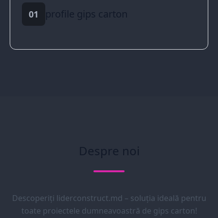
profile gips carton
01
Despre noi
Descoperiți liderconstruct.md – soluția ideală pentru
toate proiectele dumneavoastră de gips carton!