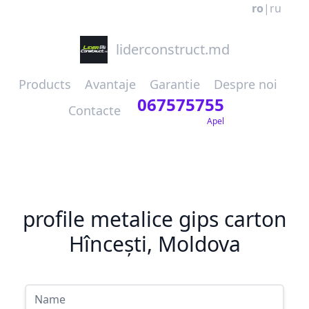
ro
|
ru
liderconstruct.md
Products
Avantaje
Garantie
Despre noi
067575755
Contacte
Apel
profile metalice gips carton
Hîncești, Moldova