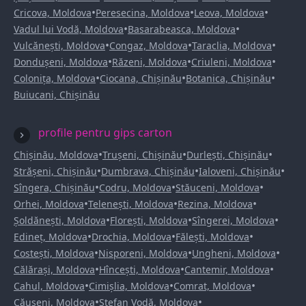
•
•
•
Cricova, Moldova
Peresecina, Moldova
Leova, Moldova
•
•
Vadul lui Vodă, Moldova
Basarabeasca, Moldova
•
•
•
Vulcănești, Moldova
Congaz, Moldova
Taraclia, Moldova
•
•
•
Dondușeni, Moldova
Răzeni, Moldova
Criuleni, Moldova
•
•
•
Colonița, Moldova
Ciocana, Chișinău
Botanica, Chișinău
Buiucani, Chișinău
profile pentru gips carton
•
•
•
Chișinău, Moldova
Trușeni, Chișinău
Durlești, Chișinău
•
•
•
Strășeni, Chișinău
Dumbrava, Chișinău
Ialoveni, Chișinău
•
•
•
Sîngera, Chișinău
Codru, Moldova
Stăuceni, Moldova
•
•
•
Orhei, Moldova
Telenești, Moldova
Rezina, Moldova
•
•
•
Șoldănești, Moldova
Florești, Moldova
Sîngerei, Moldova
•
•
•
Edineț, Moldova
Drochia, Moldova
Fălești, Moldova
•
•
•
Costești, Moldova
Nisporeni, Moldova
Ungheni, Moldova
•
•
•
Călărași, Moldova
Hîncești, Moldova
Cantemir, Moldova
•
•
•
Cahul, Moldova
Cimișlia, Moldova
Comrat, Moldova
•
•
Căușeni, Moldova
Ștefan Vodă, Moldova