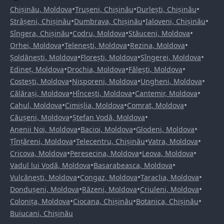
•
•
•
Chișinău, Moldova
Trușeni, Chișinău
Durlești, Chișinău
•
•
•
Strășeni, Chișinău
Dumbrava, Chișinău
Ialoveni, Chișinău
•
•
•
Sîngera, Chișinău
Codru, Moldova
Stăuceni, Moldova
•
•
•
Orhei, Moldova
Telenești, Moldova
Rezina, Moldova
•
•
•
Șoldănești, Moldova
Florești, Moldova
Sîngerei, Moldova
•
•
•
Edineț, Moldova
Drochia, Moldova
Fălești, Moldova
•
•
•
Costești, Moldova
Nisporeni, Moldova
Ungheni, Moldova
•
•
•
Călărași, Moldova
Hîncești, Moldova
Cantemir, Moldova
•
•
•
Cahul, Moldova
Cimișlia, Moldova
Comrat, Moldova
•
•
Căușeni, Moldova
Ștefan Vodă, Moldova
•
•
•
Anenii Noi, Moldova
Bacioi, Moldova
Glodeni, Moldova
•
•
•
Țînțăreni, Moldova
Telecentru, Chișinău
Vatra, Moldova
•
•
•
Cricova, Moldova
Peresecina, Moldova
Leova, Moldova
•
•
Vadul lui Vodă, Moldova
Basarabeasca, Moldova
•
•
•
Vulcănești, Moldova
Congaz, Moldova
Taraclia, Moldova
•
•
•
Dondușeni, Moldova
Răzeni, Moldova
Criuleni, Moldova
•
•
•
Colonița, Moldova
Ciocana, Chișinău
Botanica, Chișinău
Buiucani, Chișinău