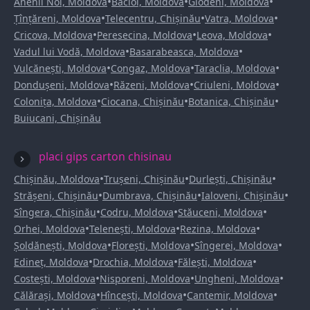
•
•
•
Anenii Noi, Moldova
Bacioi, Moldova
Glodeni, Moldova
•
•
•
Țînțăreni, Moldova
Telecentru, Chișinău
Vatra, Moldova
•
•
•
Cricova, Moldova
Peresecina, Moldova
Leova, Moldova
•
•
Vadul lui Vodă, Moldova
Basarabeasca, Moldova
•
•
•
Vulcănești, Moldova
Congaz, Moldova
Taraclia, Moldova
•
•
•
Dondușeni, Moldova
Răzeni, Moldova
Criuleni, Moldova
•
•
•
Colonița, Moldova
Ciocana, Chișinău
Botanica, Chișinău
Buiucani, Chișinău
placi gips carton chisinau
•
•
•
Chișinău, Moldova
Trușeni, Chișinău
Durlești, Chișinău
•
•
•
Strășeni, Chișinău
Dumbrava, Chișinău
Ialoveni, Chișinău
•
•
•
Sîngera, Chișinău
Codru, Moldova
Stăuceni, Moldova
•
•
•
Orhei, Moldova
Telenești, Moldova
Rezina, Moldova
•
•
•
Șoldănești, Moldova
Florești, Moldova
Sîngerei, Moldova
•
•
•
Edineț, Moldova
Drochia, Moldova
Fălești, Moldova
•
•
•
Costești, Moldova
Nisporeni, Moldova
Ungheni, Moldova
•
•
•
Călărași, Moldova
Hîncești, Moldova
Cantemir, Moldova