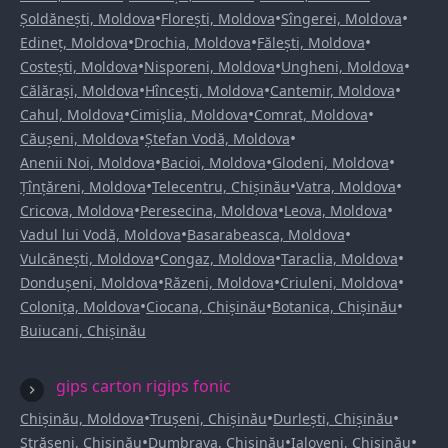
•
•
•
Șoldănești, Moldova
Florești, Moldova
Sîngerei, Moldova
•
•
•
Edineț, Moldova
Drochia, Moldova
Fălești, Moldova
•
•
•
Costești, Moldova
Nisporeni, Moldova
Ungheni, Moldova
•
•
•
Călărași, Moldova
Hîncești, Moldova
Cantemir, Moldova
•
•
•
Cahul, Moldova
Cimișlia, Moldova
Comrat, Moldova
•
•
Căușeni, Moldova
Ștefan Vodă, Moldova
•
•
•
Anenii Noi, Moldova
Bacioi, Moldova
Glodeni, Moldova
•
•
•
Țînțăreni, Moldova
Telecentru, Chișinău
Vatra, Moldova
•
•
•
Cricova, Moldova
Peresecina, Moldova
Leova, Moldova
•
•
Vadul lui Vodă, Moldova
Basarabeasca, Moldova
•
•
•
Vulcănești, Moldova
Congaz, Moldova
Taraclia, Moldova
•
•
•
Dondușeni, Moldova
Răzeni, Moldova
Criuleni, Moldova
•
•
•
Colonița, Moldova
Ciocana, Chișinău
Botanica, Chișinău
Buiucani, Chișinău
gips carton rigips fonic
•
•
•
Chișinău, Moldova
Trușeni, Chișinău
Durlești, Chișinău
•
•
•
Strășeni, Chișinău
Dumbrava, Chișinău
Ialoveni, Chișinău