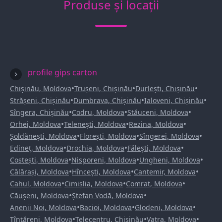
Produse și locații
profile gips carton
•
•
•
Chișinău, Moldova
Trușeni, Chișinău
Durlești, Chișinău
•
•
•
Strășeni, Chișinău
Dumbrava, Chișinău
Ialoveni, Chișinău
•
•
•
Sîngera, Chișinău
Codru, Moldova
Stăuceni, Moldova
•
•
•
Orhei, Moldova
Telenești, Moldova
Rezina, Moldova
•
•
•
Șoldănești, Moldova
Florești, Moldova
Sîngerei, Moldova
•
•
•
Edineț, Moldova
Drochia, Moldova
Fălești, Moldova
•
•
•
Costești, Moldova
Nisporeni, Moldova
Ungheni, Moldova
•
•
•
Călărași, Moldova
Hîncești, Moldova
Cantemir, Moldova
•
•
•
Cahul, Moldova
Cimișlia, Moldova
Comrat, Moldova
•
•
Căușeni, Moldova
Ștefan Vodă, Moldova
•
•
•
Anenii Noi, Moldova
Bacioi, Moldova
Glodeni, Moldova
•
•
•
Țînțăreni, Moldova
Telecentru, Chișinău
Vatra, Moldova