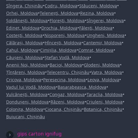
•
•
•
Sîngera, Chișinău
Codru, Moldova
Stăuceni, Moldova
•
•
•
Orhei, Moldova
Telenești, Moldova
Rezina, Moldova
•
•
•
Șoldănești, Moldova
Florești, Moldova
Sîngerei, Moldova
•
•
•
Edineț, Moldova
Drochia, Moldova
Fălești, Moldova
•
•
•
Costești, Moldova
Nisporeni, Moldova
Ungheni, Moldova
•
•
•
Călărași, Moldova
Hîncești, Moldova
Cantemir, Moldova
•
•
•
Cahul, Moldova
Cimișlia, Moldova
Comrat, Moldova
•
•
Căușeni, Moldova
Ștefan Vodă, Moldova
•
•
•
Anenii Noi, Moldova
Bacioi, Moldova
Glodeni, Moldova
•
•
•
Țînțăreni, Moldova
Telecentru, Chișinău
Vatra, Moldova
•
•
•
Cricova, Moldova
Peresecina, Moldova
Leova, Moldova
•
•
Vadul lui Vodă, Moldova
Basarabeasca, Moldova
•
•
•
Vulcănești, Moldova
Congaz, Moldova
Taraclia, Moldova
•
•
•
Dondușeni, Moldova
Răzeni, Moldova
Criuleni, Moldova
•
•
•
Colonița, Moldova
Ciocana, Chișinău
Botanica, Chișinău
Buiucani, Chișinău
gips carton ignifug