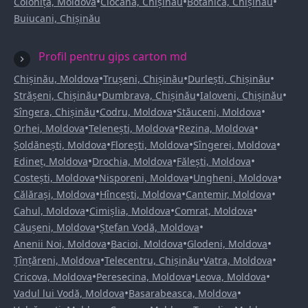
•
•
•
Colonița, Moldova
Ciocana, Chișinău
Botanica, Chișinău
Buiucani, Chișinău
Profil pentru gips carton md
•
•
•
Chișinău, Moldova
Trușeni, Chișinău
Durlești, Chișinău
•
•
•
Strășeni, Chișinău
Dumbrava, Chișinău
Ialoveni, Chișinău
•
•
•
Sîngera, Chișinău
Codru, Moldova
Stăuceni, Moldova
•
•
•
Orhei, Moldova
Telenești, Moldova
Rezina, Moldova
•
•
•
Șoldănești, Moldova
Florești, Moldova
Sîngerei, Moldova
•
•
•
Edineț, Moldova
Drochia, Moldova
Fălești, Moldova
•
•
•
Costești, Moldova
Nisporeni, Moldova
Ungheni, Moldova
•
•
•
Călărași, Moldova
Hîncești, Moldova
Cantemir, Moldova
•
•
•
Cahul, Moldova
Cimișlia, Moldova
Comrat, Moldova
•
•
Căușeni, Moldova
Ștefan Vodă, Moldova
•
•
•
Anenii Noi, Moldova
Bacioi, Moldova
Glodeni, Moldova
•
•
•
Țînțăreni, Moldova
Telecentru, Chișinău
Vatra, Moldova
•
•
•
Cricova, Moldova
Peresecina, Moldova
Leova, Moldova
•
•
Vadul lui Vodă, Moldova
Basarabeasca, Moldova