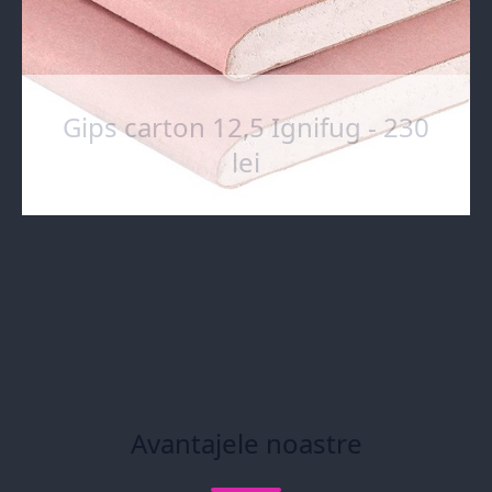
Gips carton 12,5 Ignifug - 230
lei
Avantajele noastre