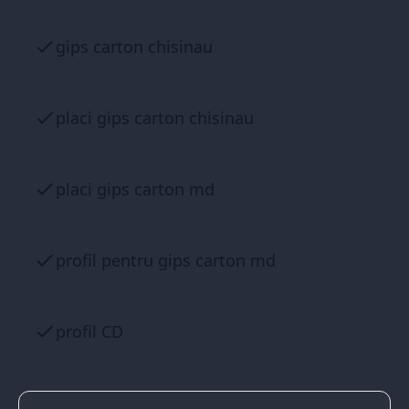
gips carton chisinau
placi gips carton chisinau
placi gips carton md
profil pentru gips carton md
profil CD