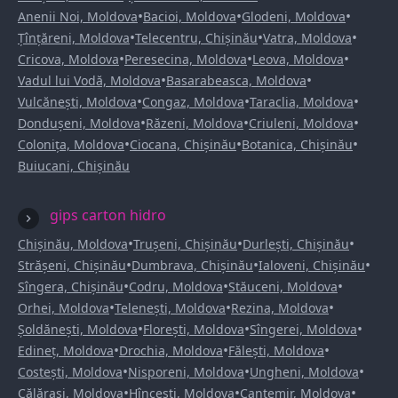
•
•
•
Anenii Noi, Moldova
Bacioi, Moldova
Glodeni, Moldova
•
•
•
Țînțăreni, Moldova
Telecentru, Chișinău
Vatra, Moldova
•
•
•
Cricova, Moldova
Peresecina, Moldova
Leova, Moldova
•
•
Vadul lui Vodă, Moldova
Basarabeasca, Moldova
•
•
•
Vulcănești, Moldova
Congaz, Moldova
Taraclia, Moldova
•
•
•
Dondușeni, Moldova
Răzeni, Moldova
Criuleni, Moldova
•
•
•
Colonița, Moldova
Ciocana, Chișinău
Botanica, Chișinău
Buiucani, Chișinău
gips carton hidro
•
•
•
Chișinău, Moldova
Trușeni, Chișinău
Durlești, Chișinău
•
•
•
Strășeni, Chișinău
Dumbrava, Chișinău
Ialoveni, Chișinău
•
•
•
Sîngera, Chișinău
Codru, Moldova
Stăuceni, Moldova
•
•
•
Orhei, Moldova
Telenești, Moldova
Rezina, Moldova
•
•
•
Șoldănești, Moldova
Florești, Moldova
Sîngerei, Moldova
•
•
•
Edineț, Moldova
Drochia, Moldova
Fălești, Moldova
•
•
•
Costești, Moldova
Nisporeni, Moldova
Ungheni, Moldova
•
•
•
Călărași, Moldova
Hîncești, Moldova
Cantemir, Moldova