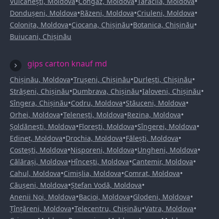
•
•
•
Vulcănești, Moldova
Congaz, Moldova
Taraclia, Moldova
•
•
•
Dondușeni, Moldova
Răzeni, Moldova
Criuleni, Moldova
•
•
•
Colonița, Moldova
Ciocana, Chișinău
Botanica, Chișinău
Buiucani, Chișinău
gips carton knauf md
•
•
•
Chișinău, Moldova
Trușeni, Chișinău
Durlești, Chișinău
•
•
•
Strășeni, Chișinău
Dumbrava, Chișinău
Ialoveni, Chișinău
•
•
•
Sîngera, Chișinău
Codru, Moldova
Stăuceni, Moldova
•
•
•
Orhei, Moldova
Telenești, Moldova
Rezina, Moldova
•
•
•
Șoldănești, Moldova
Florești, Moldova
Sîngerei, Moldova
•
•
•
Edineț, Moldova
Drochia, Moldova
Fălești, Moldova
•
•
•
Costești, Moldova
Nisporeni, Moldova
Ungheni, Moldova
•
•
•
Călărași, Moldova
Hîncești, Moldova
Cantemir, Moldova
•
•
•
Cahul, Moldova
Cimișlia, Moldova
Comrat, Moldova
•
•
Căușeni, Moldova
Ștefan Vodă, Moldova
•
•
•
Anenii Noi, Moldova
Bacioi, Moldova
Glodeni, Moldova
•
•
•
Țînțăreni, Moldova
Telecentru, Chișinău
Vatra, Moldova