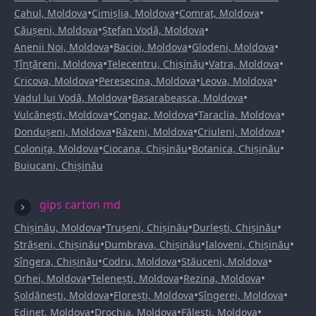
•
•
•
Cahul, Moldova
Cimișlia, Moldova
Comrat, Moldova
•
•
Căușeni, Moldova
Ștefan Vodă, Moldova
•
•
•
Anenii Noi, Moldova
Bacioi, Moldova
Glodeni, Moldova
•
•
•
Țînțăreni, Moldova
Telecentru, Chișinău
Vatra, Moldova
•
•
•
Cricova, Moldova
Peresecina, Moldova
Leova, Moldova
•
•
Vadul lui Vodă, Moldova
Basarabeasca, Moldova
•
•
•
Vulcănești, Moldova
Congaz, Moldova
Taraclia, Moldova
•
•
•
Dondușeni, Moldova
Răzeni, Moldova
Criuleni, Moldova
•
•
•
Colonița, Moldova
Ciocana, Chișinău
Botanica, Chișinău
Buiucani, Chișinău
gips carton md
•
•
•
Chișinău, Moldova
Trușeni, Chișinău
Durlești, Chișinău
•
•
•
Strășeni, Chișinău
Dumbrava, Chișinău
Ialoveni, Chișinău
•
•
•
Sîngera, Chișinău
Codru, Moldova
Stăuceni, Moldova
•
•
•
Orhei, Moldova
Telenești, Moldova
Rezina, Moldova
•
•
•
Șoldănești, Moldova
Florești, Moldova
Sîngerei, Moldova
•
•
•
Edineț, Moldova
Drochia, Moldova
Fălești, Moldova