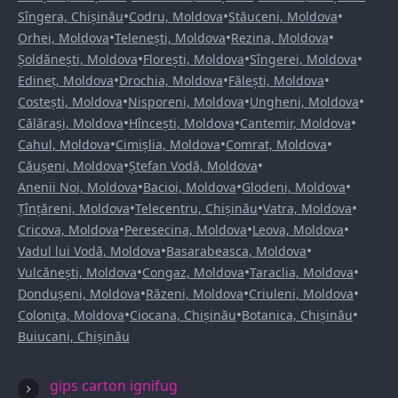
•
•
•
Sîngera, Chișinău
Codru, Moldova
Stăuceni, Moldova
•
•
•
Orhei, Moldova
Telenești, Moldova
Rezina, Moldova
•
•
•
Șoldănești, Moldova
Florești, Moldova
Sîngerei, Moldova
•
•
•
Edineț, Moldova
Drochia, Moldova
Fălești, Moldova
•
•
•
Costești, Moldova
Nisporeni, Moldova
Ungheni, Moldova
•
•
•
Călărași, Moldova
Hîncești, Moldova
Cantemir, Moldova
•
•
•
Cahul, Moldova
Cimișlia, Moldova
Comrat, Moldova
•
•
Căușeni, Moldova
Ștefan Vodă, Moldova
•
•
•
Anenii Noi, Moldova
Bacioi, Moldova
Glodeni, Moldova
•
•
•
Țînțăreni, Moldova
Telecentru, Chișinău
Vatra, Moldova
•
•
•
Cricova, Moldova
Peresecina, Moldova
Leova, Moldova
•
•
Vadul lui Vodă, Moldova
Basarabeasca, Moldova
•
•
•
Vulcănești, Moldova
Congaz, Moldova
Taraclia, Moldova
•
•
•
Dondușeni, Moldova
Răzeni, Moldova
Criuleni, Moldova
•
•
•
Colonița, Moldova
Ciocana, Chișinău
Botanica, Chișinău
Buiucani, Chișinău
gips carton ignifug