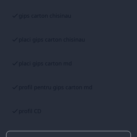
gips carton chisinau
placi gips carton chisinau
placi gips carton md
profil pentru gips carton md
profil CD