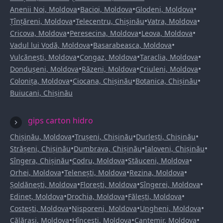
•
•
•
Anenii Noi, Moldova
Bacioi, Moldova
Glodeni, Moldova
•
•
•
Țînțăreni, Moldova
Telecentru, Chișinău
Vatra, Moldova
•
•
•
Cricova, Moldova
Peresecina, Moldova
Leova, Moldova
•
•
Vadul lui Vodă, Moldova
Basarabeasca, Moldova
•
•
•
Vulcănești, Moldova
Congaz, Moldova
Taraclia, Moldova
•
•
•
Dondușeni, Moldova
Răzeni, Moldova
Criuleni, Moldova
•
•
•
Colonița, Moldova
Ciocana, Chișinău
Botanica, Chișinău
Buiucani, Chișinău
gips carton hidro
•
•
•
Chișinău, Moldova
Trușeni, Chișinău
Durlești, Chișinău
•
•
•
Strășeni, Chișinău
Dumbrava, Chișinău
Ialoveni, Chișinău
•
•
•
Sîngera, Chișinău
Codru, Moldova
Stăuceni, Moldova
•
•
•
Orhei, Moldova
Telenești, Moldova
Rezina, Moldova
•
•
•
Șoldănești, Moldova
Florești, Moldova
Sîngerei, Moldova
•
•
•
Edineț, Moldova
Drochia, Moldova
Fălești, Moldova
•
•
•
Costești, Moldova
Nisporeni, Moldova
Ungheni, Moldova
•
•
•
Călărași, Moldova
Hîncești, Moldova
Cantemir, Moldova