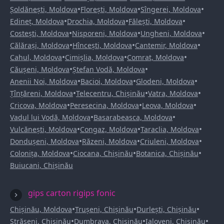
•
•
•
Șoldănești, Moldova
Florești, Moldova
Sîngerei, Moldova
•
•
•
Edineț, Moldova
Drochia, Moldova
Fălești, Moldova
•
•
•
Costești, Moldova
Nisporeni, Moldova
Ungheni, Moldova
•
•
•
Călărași, Moldova
Hîncești, Moldova
Cantemir, Moldova
•
•
•
Cahul, Moldova
Cimișlia, Moldova
Comrat, Moldova
•
•
Căușeni, Moldova
Ștefan Vodă, Moldova
•
•
•
Anenii Noi, Moldova
Bacioi, Moldova
Glodeni, Moldova
•
•
•
Țînțăreni, Moldova
Telecentru, Chișinău
Vatra, Moldova
•
•
•
Cricova, Moldova
Peresecina, Moldova
Leova, Moldova
•
•
Vadul lui Vodă, Moldova
Basarabeasca, Moldova
•
•
•
Vulcănești, Moldova
Congaz, Moldova
Taraclia, Moldova
•
•
•
Dondușeni, Moldova
Răzeni, Moldova
Criuleni, Moldova
•
•
•
Colonița, Moldova
Ciocana, Chișinău
Botanica, Chișinău
Buiucani, Chișinău
gips carton rigips fonic
•
•
•
Chișinău, Moldova
Trușeni, Chișinău
Durlești, Chișinău
•
•
•
Strășeni, Chișinău
Dumbrava, Chișinău
Ialoveni, Chișinău