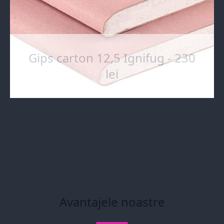
Gips carton 12,5 Ignifug - 230
lei
Avantajele noastre