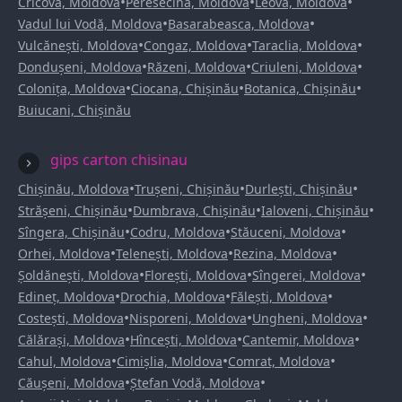
•
•
•
Cricova, Moldova
Peresecina, Moldova
Leova, Moldova
•
•
Vadul lui Vodă, Moldova
Basarabeasca, Moldova
•
•
•
Vulcănești, Moldova
Congaz, Moldova
Taraclia, Moldova
•
•
•
Dondușeni, Moldova
Răzeni, Moldova
Criuleni, Moldova
•
•
•
Colonița, Moldova
Ciocana, Chișinău
Botanica, Chișinău
Buiucani, Chișinău
gips carton chisinau
•
•
•
Chișinău, Moldova
Trușeni, Chișinău
Durlești, Chișinău
•
•
•
Strășeni, Chișinău
Dumbrava, Chișinău
Ialoveni, Chișinău
•
•
•
Sîngera, Chișinău
Codru, Moldova
Stăuceni, Moldova
•
•
•
Orhei, Moldova
Telenești, Moldova
Rezina, Moldova
•
•
•
Șoldănești, Moldova
Florești, Moldova
Sîngerei, Moldova
•
•
•
Edineț, Moldova
Drochia, Moldova
Fălești, Moldova
•
•
•
Costești, Moldova
Nisporeni, Moldova
Ungheni, Moldova
•
•
•
Călărași, Moldova
Hîncești, Moldova
Cantemir, Moldova
•
•
•
Cahul, Moldova
Cimișlia, Moldova
Comrat, Moldova
•
•
Căușeni, Moldova
Ștefan Vodă, Moldova