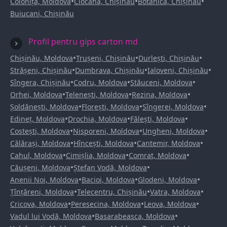
•
•
•
Colonița, Moldova
Ciocana, Chișinău
Botanica, Chișinău
Buiucani, Chișinău
Profil pentru gips carton md
•
•
•
Chișinău, Moldova
Trușeni, Chișinău
Durlești, Chișinău
•
•
•
Strășeni, Chișinău
Dumbrava, Chișinău
Ialoveni, Chișinău
•
•
•
Sîngera, Chișinău
Codru, Moldova
Stăuceni, Moldova
•
•
•
Orhei, Moldova
Telenești, Moldova
Rezina, Moldova
•
•
•
Șoldănești, Moldova
Florești, Moldova
Sîngerei, Moldova
•
•
•
Edineț, Moldova
Drochia, Moldova
Fălești, Moldova
•
•
•
Costești, Moldova
Nisporeni, Moldova
Ungheni, Moldova
•
•
•
Călărași, Moldova
Hîncești, Moldova
Cantemir, Moldova
•
•
•
Cahul, Moldova
Cimișlia, Moldova
Comrat, Moldova
•
•
Căușeni, Moldova
Ștefan Vodă, Moldova
•
•
•
Anenii Noi, Moldova
Bacioi, Moldova
Glodeni, Moldova
•
•
•
Țînțăreni, Moldova
Telecentru, Chișinău
Vatra, Moldova
•
•
•
Cricova, Moldova
Peresecina, Moldova
Leova, Moldova
•
•
Vadul lui Vodă, Moldova
Basarabeasca, Moldova