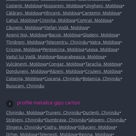
•
•
•
Costești, Moldova
Nisporeni, Moldova
Ungheni, Moldova
•
•
•
Călărași, Moldova
Hîncești, Moldova
Cantemir, Moldova
•
•
•
Cahul, Moldova
Cimișlia, Moldova
Comrat, Moldova
•
•
Căușeni, Moldova
Ștefan Vodă, Moldova
•
•
•
Anenii Noi, Moldova
Bacioi, Moldova
Glodeni, Moldova
•
•
•
Țînțăreni, Moldova
Telecentru, Chișinău
Vatra, Moldova
•
•
•
Cricova, Moldova
Peresecina, Moldova
Leova, Moldova
•
•
Vadul lui Vodă, Moldova
Basarabeasca, Moldova
•
•
•
Vulcănești, Moldova
Congaz, Moldova
Taraclia, Moldova
•
•
•
Dondușeni, Moldova
Răzeni, Moldova
Criuleni, Moldova
•
•
•
Colonița, Moldova
Ciocana, Chișinău
Botanica, Chișinău
Buiucani, Chișinău
profile metalice gips carton
•
•
•
Chișinău, Moldova
Trușeni, Chișinău
Durlești, Chișinău
•
•
•
Strășeni, Chișinău
Dumbrava, Chișinău
Ialoveni, Chișinău
•
•
•
Sîngera, Chișinău
Codru, Moldova
Stăuceni, Moldova
•
•
•
Orhei, Moldova
Telenești, Moldova
Rezina, Moldova