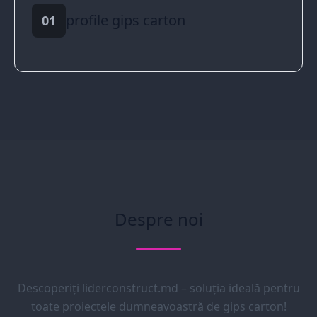
profile gips carton
01
Despre noi
Descoperiți liderconstruct.md – soluția ideală pentru
toate proiectele dumneavoastră de gips carton!