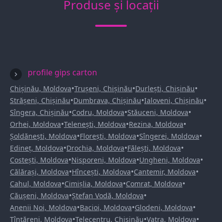
Produse și locații
profile gips carton
•
•
•
Chișinău, Moldova
Trușeni, Chișinău
Durlești, Chișinău
•
•
•
Strășeni, Chișinău
Dumbrava, Chișinău
Ialoveni, Chișinău
•
•
•
Sîngera, Chișinău
Codru, Moldova
Stăuceni, Moldova
•
•
•
Orhei, Moldova
Telenești, Moldova
Rezina, Moldova
•
•
•
Șoldănești, Moldova
Florești, Moldova
Sîngerei, Moldova
•
•
•
Edineț, Moldova
Drochia, Moldova
Fălești, Moldova
•
•
•
Costești, Moldova
Nisporeni, Moldova
Ungheni, Moldova
•
•
•
Călărași, Moldova
Hîncești, Moldova
Cantemir, Moldova
•
•
•
Cahul, Moldova
Cimișlia, Moldova
Comrat, Moldova
•
•
Căușeni, Moldova
Ștefan Vodă, Moldova
•
•
•
Anenii Noi, Moldova
Bacioi, Moldova
Glodeni, Moldova
•
•
•
Țînțăreni, Moldova
Telecentru, Chișinău
Vatra, Moldova