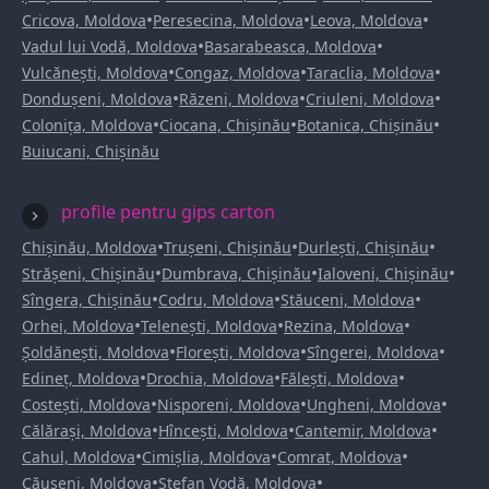
•
•
•
Cricova, Moldova
Peresecina, Moldova
Leova, Moldova
•
•
Vadul lui Vodă, Moldova
Basarabeasca, Moldova
•
•
•
Vulcănești, Moldova
Congaz, Moldova
Taraclia, Moldova
•
•
•
Dondușeni, Moldova
Răzeni, Moldova
Criuleni, Moldova
•
•
•
Colonița, Moldova
Ciocana, Chișinău
Botanica, Chișinău
Buiucani, Chișinău
profile pentru gips carton
•
•
•
Chișinău, Moldova
Trușeni, Chișinău
Durlești, Chișinău
•
•
•
Strășeni, Chișinău
Dumbrava, Chișinău
Ialoveni, Chișinău
•
•
•
Sîngera, Chișinău
Codru, Moldova
Stăuceni, Moldova
•
•
•
Orhei, Moldova
Telenești, Moldova
Rezina, Moldova
•
•
•
Șoldănești, Moldova
Florești, Moldova
Sîngerei, Moldova
•
•
•
Edineț, Moldova
Drochia, Moldova
Fălești, Moldova
•
•
•
Costești, Moldova
Nisporeni, Moldova
Ungheni, Moldova
•
•
•
Călărași, Moldova
Hîncești, Moldova
Cantemir, Moldova
•
•
•
Cahul, Moldova
Cimișlia, Moldova
Comrat, Moldova
•
•
Căușeni, Moldova
Ștefan Vodă, Moldova