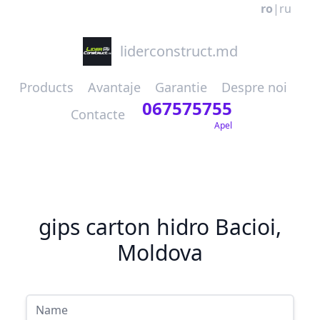
ro
|
ru
liderconstruct.md
Products
Avantaje
Garantie
Despre noi
067575755
Contacte
Apel
gips carton hidro Bacioi,
Moldova