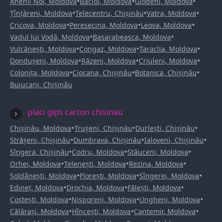
•
•
•
Anenii Noi, Moldova
Bacioi, Moldova
Glodeni, Moldova
•
•
•
Țînțăreni, Moldova
Telecentru, Chișinău
Vatra, Moldova
•
•
•
Cricova, Moldova
Peresecina, Moldova
Leova, Moldova
•
•
Vadul lui Vodă, Moldova
Basarabeasca, Moldova
•
•
•
Vulcănești, Moldova
Congaz, Moldova
Taraclia, Moldova
•
•
•
Dondușeni, Moldova
Răzeni, Moldova
Criuleni, Moldova
•
•
•
Colonița, Moldova
Ciocana, Chișinău
Botanica, Chișinău
Buiucani, Chișinău
placi gips carton chisinau
•
•
•
Chișinău, Moldova
Trușeni, Chișinău
Durlești, Chișinău
•
•
•
Strășeni, Chișinău
Dumbrava, Chișinău
Ialoveni, Chișinău
•
•
•
Sîngera, Chișinău
Codru, Moldova
Stăuceni, Moldova
•
•
•
Orhei, Moldova
Telenești, Moldova
Rezina, Moldova
•
•
•
Șoldănești, Moldova
Florești, Moldova
Sîngerei, Moldova
•
•
•
Edineț, Moldova
Drochia, Moldova
Fălești, Moldova
•
•
•
Costești, Moldova
Nisporeni, Moldova
Ungheni, Moldova
•
•
•
Călărași, Moldova
Hîncești, Moldova
Cantemir, Moldova