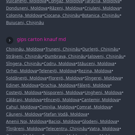
•
•
•
Vulcănești, Moldova
Congaz, Moldova
Taraclia, Moldova
•
•
•
Dondușeni, Moldova
Răzeni, Moldova
Criuleni, Moldova
•
•
•
Colonița, Moldova
Ciocana, Chișinău
Botanica, Chișinău
Buiucani, Chișinău
gips carton knauf md
•
•
•
Chișinău, Moldova
Trușeni, Chișinău
Durlești, Chișinău
•
•
•
Strășeni, Chișinău
Dumbrava, Chișinău
Ialoveni, Chișinău
•
•
•
Sîngera, Chișinău
Codru, Moldova
Stăuceni, Moldova
•
•
•
Orhei, Moldova
Telenești, Moldova
Rezina, Moldova
•
•
•
Șoldănești, Moldova
Florești, Moldova
Sîngerei, Moldova
•
•
•
Edineț, Moldova
Drochia, Moldova
Fălești, Moldova
•
•
•
Costești, Moldova
Nisporeni, Moldova
Ungheni, Moldova
•
•
•
Călărași, Moldova
Hîncești, Moldova
Cantemir, Moldova
•
•
•
Cahul, Moldova
Cimișlia, Moldova
Comrat, Moldova
•
•
Căușeni, Moldova
Ștefan Vodă, Moldova
•
•
•
Anenii Noi, Moldova
Bacioi, Moldova
Glodeni, Moldova
•
•
•
Țînțăreni, Moldova
Telecentru, Chișinău
Vatra, Moldova