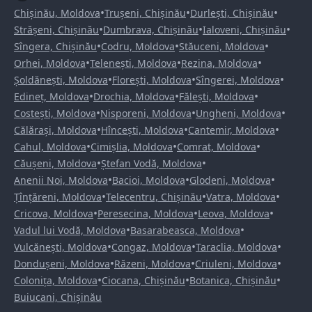
•
•
•
Chișinău, Moldova
Trușeni, Chișinău
Durlești, Chișinău
•
•
•
Strășeni, Chișinău
Dumbrava, Chișinău
Ialoveni, Chișinău
•
•
•
Sîngera, Chișinău
Codru, Moldova
Stăuceni, Moldova
•
•
•
Orhei, Moldova
Telenești, Moldova
Rezina, Moldova
•
•
•
Șoldănești, Moldova
Florești, Moldova
Sîngerei, Moldova
•
•
•
Edineț, Moldova
Drochia, Moldova
Fălești, Moldova
•
•
•
Costești, Moldova
Nisporeni, Moldova
Ungheni, Moldova
•
•
•
Călărași, Moldova
Hîncești, Moldova
Cantemir, Moldova
•
•
•
Cahul, Moldova
Cimișlia, Moldova
Comrat, Moldova
•
•
Căușeni, Moldova
Ștefan Vodă, Moldova
•
•
•
Anenii Noi, Moldova
Bacioi, Moldova
Glodeni, Moldova
•
•
•
Țînțăreni, Moldova
Telecentru, Chișinău
Vatra, Moldova
•
•
•
Cricova, Moldova
Peresecina, Moldova
Leova, Moldova
•
•
Vadul lui Vodă, Moldova
Basarabeasca, Moldova
•
•
•
Vulcănești, Moldova
Congaz, Moldova
Taraclia, Moldova
•
•
•
Dondușeni, Moldova
Răzeni, Moldova
Criuleni, Moldova
•
•
•
Colonița, Moldova
Ciocana, Chișinău
Botanica, Chișinău
Buiucani, Chișinău