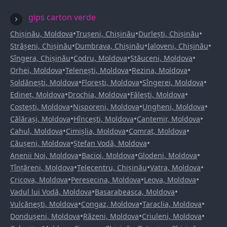
gips carton verde
•
•
•
Chișinău, Moldova
Trușeni, Chișinău
Durlești, Chișinău
•
•
•
Strășeni, Chișinău
Dumbrava, Chișinău
Ialoveni, Chișinău
•
•
•
Sîngera, Chișinău
Codru, Moldova
Stăuceni, Moldova
•
•
•
Orhei, Moldova
Telenești, Moldova
Rezina, Moldova
•
•
•
Șoldănești, Moldova
Florești, Moldova
Sîngerei, Moldova
•
•
•
Edineț, Moldova
Drochia, Moldova
Fălești, Moldova
•
•
•
Costești, Moldova
Nisporeni, Moldova
Ungheni, Moldova
•
•
•
Călărași, Moldova
Hîncești, Moldova
Cantemir, Moldova
•
•
•
Cahul, Moldova
Cimișlia, Moldova
Comrat, Moldova
•
•
Căușeni, Moldova
Ștefan Vodă, Moldova
•
•
•
Anenii Noi, Moldova
Bacioi, Moldova
Glodeni, Moldova
•
•
•
Țînțăreni, Moldova
Telecentru, Chișinău
Vatra, Moldova
•
•
•
Cricova, Moldova
Peresecina, Moldova
Leova, Moldova
•
•
Vadul lui Vodă, Moldova
Basarabeasca, Moldova
•
•
•
Vulcănești, Moldova
Congaz, Moldova
Taraclia, Moldova
•
•
•
Dondușeni, Moldova
Răzeni, Moldova
Criuleni, Moldova