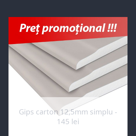
Gips carton 12,5mm simplu -
145 lei