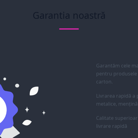
Garantia noastră
Garantăm cele mai
pentru produsele d
carton.
Livrarea rapidă a p
metalice, menținân
Calitate superioar
livrare rapidă