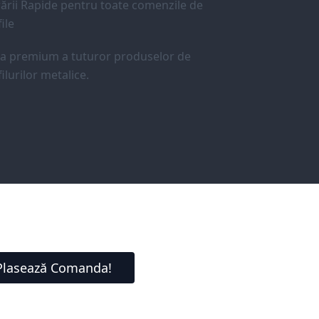
ării Rapide pentru toate comenzile de
ile
ea premium a tuturor produselor de
ilurilor metalice.
Plasează Comanda!