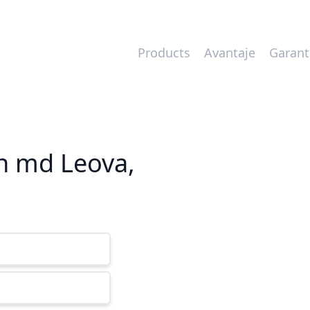
Products
Avantaje
Garant
on md Leova,