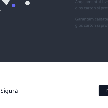
Angajamentul Livr
gips carton și prof
Garantăm calitat
gips carton și prof
 Sigură