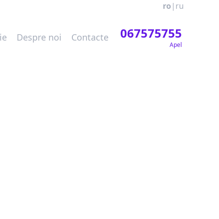
ro
|
ru
067575755
ie
Despre noi
Contacte
Apel