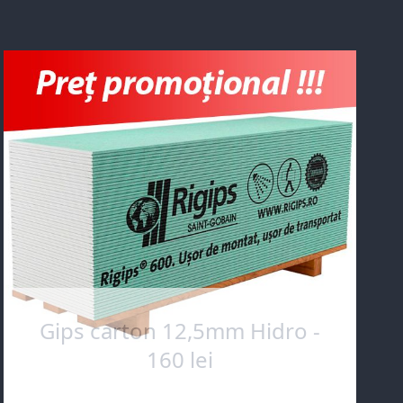
Gips carton 12,5mm Hidro -
160 lei