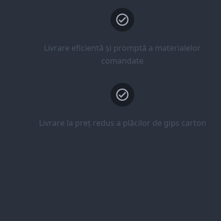
Livrare eficientă și promptă a materialelor
comandate
Livrare la preț redus a plăcilor de gips carton