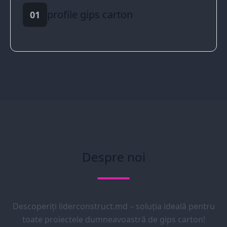
profile gips carton
01
Despre noi
Descoperiți liderconstruct.md – soluția ideală pentru
toate proiectele dumneavoastră de gips carton!