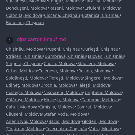
•
•
•
Vulcănești, Moldova
Congaz, Moldova
Taraclia, Moldova
•
•
•
Dondușeni, Moldova
Răzeni, Moldova
Criuleni, Moldova
•
•
•
Colonița, Moldova
Ciocana, Chișinău
Botanica, Chișinău
Buiucani, Chișinău
gips carton knauf md
•
•
•
Chișinău, Moldova
Trușeni, Chișinău
Durlești, Chișinău
•
•
•
Strășeni, Chișinău
Dumbrava, Chișinău
Ialoveni, Chișinău
•
•
•
Sîngera, Chișinău
Codru, Moldova
Stăuceni, Moldova
•
•
•
Orhei, Moldova
Telenești, Moldova
Rezina, Moldova
•
•
•
Șoldănești, Moldova
Florești, Moldova
Sîngerei, Moldova
•
•
•
Edineț, Moldova
Drochia, Moldova
Fălești, Moldova
•
•
•
Costești, Moldova
Nisporeni, Moldova
Ungheni, Moldova
•
•
•
Călărași, Moldova
Hîncești, Moldova
Cantemir, Moldova
•
•
•
Cahul, Moldova
Cimișlia, Moldova
Comrat, Moldova
•
•
Căușeni, Moldova
Ștefan Vodă, Moldova
•
•
•
Anenii Noi, Moldova
Bacioi, Moldova
Glodeni, Moldova
•
•
•
Țînțăreni, Moldova
Telecentru, Chișinău
Vatra, Moldova