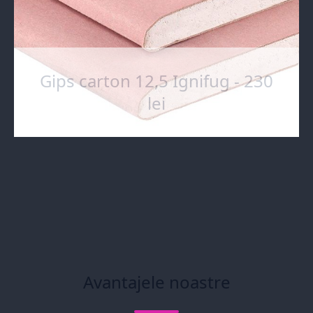
Gips carton 12,5 Ignifug - 230
lei
Avantajele noastre