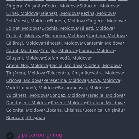
•
•
•
Sîngera, Chișinău
Codru, Moldova
Stăuceni, Moldova
•
•
•
Orhei, Moldova
Telenești, Moldova
Rezina, Moldova
•
•
•
Șoldănești, Moldova
Florești, Moldova
Sîngerei, Moldova
•
•
•
Edineț, Moldova
Drochia, Moldova
Fălești, Moldova
•
•
•
Costești, Moldova
Nisporeni, Moldova
Ungheni, Moldova
•
•
•
Călărași, Moldova
Hîncești, Moldova
Cantemir, Moldova
•
•
•
Cahul, Moldova
Cimișlia, Moldova
Comrat, Moldova
•
•
Căușeni, Moldova
Ștefan Vodă, Moldova
•
•
•
Anenii Noi, Moldova
Bacioi, Moldova
Glodeni, Moldova
•
•
•
Țînțăreni, Moldova
Telecentru, Chișinău
Vatra, Moldova
•
•
•
Cricova, Moldova
Peresecina, Moldova
Leova, Moldova
•
•
Vadul lui Vodă, Moldova
Basarabeasca, Moldova
•
•
•
Vulcănești, Moldova
Congaz, Moldova
Taraclia, Moldova
•
•
•
Dondușeni, Moldova
Răzeni, Moldova
Criuleni, Moldova
•
•
•
Colonița, Moldova
Ciocana, Chișinău
Botanica, Chișinău
Buiucani, Chișinău
gips carton ignifug