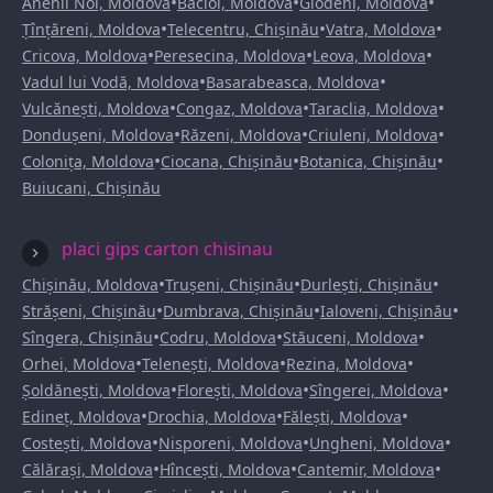
•
•
•
Anenii Noi, Moldova
Bacioi, Moldova
Glodeni, Moldova
•
•
•
Țînțăreni, Moldova
Telecentru, Chișinău
Vatra, Moldova
•
•
•
Cricova, Moldova
Peresecina, Moldova
Leova, Moldova
•
•
Vadul lui Vodă, Moldova
Basarabeasca, Moldova
•
•
•
Vulcănești, Moldova
Congaz, Moldova
Taraclia, Moldova
•
•
•
Dondușeni, Moldova
Răzeni, Moldova
Criuleni, Moldova
•
•
•
Colonița, Moldova
Ciocana, Chișinău
Botanica, Chișinău
Buiucani, Chișinău
placi gips carton chisinau
•
•
•
Chișinău, Moldova
Trușeni, Chișinău
Durlești, Chișinău
•
•
•
Strășeni, Chișinău
Dumbrava, Chișinău
Ialoveni, Chișinău
•
•
•
Sîngera, Chișinău
Codru, Moldova
Stăuceni, Moldova
•
•
•
Orhei, Moldova
Telenești, Moldova
Rezina, Moldova
•
•
•
Șoldănești, Moldova
Florești, Moldova
Sîngerei, Moldova
•
•
•
Edineț, Moldova
Drochia, Moldova
Fălești, Moldova
•
•
•
Costești, Moldova
Nisporeni, Moldova
Ungheni, Moldova
•
•
•
Călărași, Moldova
Hîncești, Moldova
Cantemir, Moldova