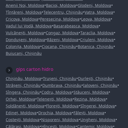
•
•
•
Anenii Noi, Moldova
Bacioi, Moldova
Glodeni, Moldova
•
•
•
Țînțăreni, Moldova
Telecentru, Chișinău
Vatra, Moldova
•
•
•
Cricova, Moldova
Peresecina, Moldova
Leova, Moldova
•
•
Vadul lui Vodă, Moldova
Basarabeasca, Moldova
•
•
•
Vulcănești, Moldova
Congaz, Moldova
Taraclia, Moldova
•
•
•
Dondușeni, Moldova
Răzeni, Moldova
Criuleni, Moldova
•
•
•
Colonița, Moldova
Ciocana, Chișinău
Botanica, Chișinău
Buiucani, Chișinău
gips carton hidro
•
•
•
Chișinău, Moldova
Trușeni, Chișinău
Durlești, Chișinău
•
•
•
Strășeni, Chișinău
Dumbrava, Chișinău
Ialoveni, Chișinău
•
•
•
Sîngera, Chișinău
Codru, Moldova
Stăuceni, Moldova
•
•
•
Orhei, Moldova
Telenești, Moldova
Rezina, Moldova
•
•
•
Șoldănești, Moldova
Florești, Moldova
Sîngerei, Moldova
•
•
•
Edineț, Moldova
Drochia, Moldova
Fălești, Moldova
•
•
•
Costești, Moldova
Nisporeni, Moldova
Ungheni, Moldova
•
•
•
Călărași, Moldova
Hîncești, Moldova
Cantemir, Moldova