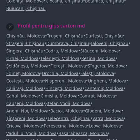
•
•
•
Colonița, Moldova
Ciocana, Chișinău
Botanica, Chișinău
Buiucani, Chișinău
Profil pentru gips carton md
•
•
•
Chișinău, Moldova
Trușeni, Chișinău
Durlești, Chișinău
•
•
•
Strășeni, Chișinău
Dumbrava, Chișinău
Ialoveni, Chișinău
•
•
•
Sîngera, Chișinău
Codru, Moldova
Stăuceni, Moldova
•
•
•
Orhei, Moldova
Telenești, Moldova
Rezina, Moldova
•
•
•
Șoldănești, Moldova
Florești, Moldova
Sîngerei, Moldova
•
•
•
Edineț, Moldova
Drochia, Moldova
Fălești, Moldova
•
•
•
Costești, Moldova
Nisporeni, Moldova
Ungheni, Moldova
•
•
•
Călărași, Moldova
Hîncești, Moldova
Cantemir, Moldova
•
•
•
Cahul, Moldova
Cimișlia, Moldova
Comrat, Moldova
•
•
Căușeni, Moldova
Ștefan Vodă, Moldova
•
•
•
Anenii Noi, Moldova
Bacioi, Moldova
Glodeni, Moldova
•
•
•
Țînțăreni, Moldova
Telecentru, Chișinău
Vatra, Moldova
•
•
•
Cricova, Moldova
Peresecina, Moldova
Leova, Moldova
•
•
Vadul lui Vodă, Moldova
Basarabeasca, Moldova