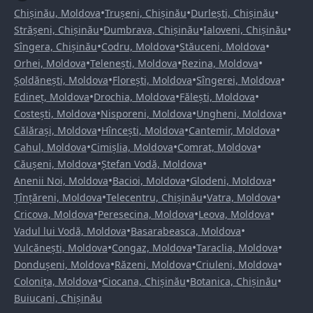
•
•
•
Chișinău, Moldova
Trușeni, Chișinău
Durlești, Chișinău
•
•
•
Strășeni, Chișinău
Dumbrava, Chișinău
Ialoveni, Chișinău
•
•
•
Sîngera, Chișinău
Codru, Moldova
Stăuceni, Moldova
•
•
•
Orhei, Moldova
Telenești, Moldova
Rezina, Moldova
•
•
•
Șoldănești, Moldova
Florești, Moldova
Sîngerei, Moldova
•
•
•
Edineț, Moldova
Drochia, Moldova
Fălești, Moldova
•
•
•
Costești, Moldova
Nisporeni, Moldova
Ungheni, Moldova
•
•
•
Călărași, Moldova
Hîncești, Moldova
Cantemir, Moldova
•
•
•
Cahul, Moldova
Cimișlia, Moldova
Comrat, Moldova
•
•
Căușeni, Moldova
Ștefan Vodă, Moldova
•
•
•
Anenii Noi, Moldova
Bacioi, Moldova
Glodeni, Moldova
•
•
•
Țînțăreni, Moldova
Telecentru, Chișinău
Vatra, Moldova
•
•
•
Cricova, Moldova
Peresecina, Moldova
Leova, Moldova
•
•
Vadul lui Vodă, Moldova
Basarabeasca, Moldova
•
•
•
Vulcănești, Moldova
Congaz, Moldova
Taraclia, Moldova
•
•
•
Dondușeni, Moldova
Răzeni, Moldova
Criuleni, Moldova
•
•
•
Colonița, Moldova
Ciocana, Chișinău
Botanica, Chișinău
Buiucani, Chișinău