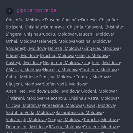
gips carton verde
•
•
•
Chișinău, Moldova
Trușeni, Chișinău
Durlești, Chișinău
•
•
•
Strășeni, Chișinău
Dumbrava, Chișinău
Ialoveni, Chișinău
•
•
•
Sîngera, Chișinău
Codru, Moldova
Stăuceni, Moldova
•
•
•
Orhei, Moldova
Telenești, Moldova
Rezina, Moldova
•
•
•
Șoldănești, Moldova
Florești, Moldova
Sîngerei, Moldova
•
•
•
Edineț, Moldova
Drochia, Moldova
Fălești, Moldova
•
•
•
Costești, Moldova
Nisporeni, Moldova
Ungheni, Moldova
•
•
•
Călărași, Moldova
Hîncești, Moldova
Cantemir, Moldova
•
•
•
Cahul, Moldova
Cimișlia, Moldova
Comrat, Moldova
•
•
Căușeni, Moldova
Ștefan Vodă, Moldova
•
•
•
Anenii Noi, Moldova
Bacioi, Moldova
Glodeni, Moldova
•
•
•
Țînțăreni, Moldova
Telecentru, Chișinău
Vatra, Moldova
•
•
•
Cricova, Moldova
Peresecina, Moldova
Leova, Moldova
•
•
Vadul lui Vodă, Moldova
Basarabeasca, Moldova
•
•
•
Vulcănești, Moldova
Congaz, Moldova
Taraclia, Moldova
•
•
•
Dondușeni, Moldova
Răzeni, Moldova
Criuleni, Moldova