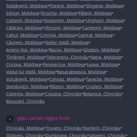
•
•
•
Șoldănești, Moldova
Florești, Moldova
Sîngerei, Moldova
•
•
•
Edineț, Moldova
Drochia, Moldova
Fălești, Moldova
•
•
•
Costești, Moldova
Nisporeni, Moldova
Ungheni, Moldova
•
•
•
Călărași, Moldova
Hîncești, Moldova
Cantemir, Moldova
•
•
•
Cahul, Moldova
Cimișlia, Moldova
Comrat, Moldova
•
•
Căușeni, Moldova
Ștefan Vodă, Moldova
•
•
•
Anenii Noi, Moldova
Bacioi, Moldova
Glodeni, Moldova
•
•
•
Țînțăreni, Moldova
Telecentru, Chișinău
Vatra, Moldova
•
•
•
Cricova, Moldova
Peresecina, Moldova
Leova, Moldova
•
•
Vadul lui Vodă, Moldova
Basarabeasca, Moldova
•
•
•
Vulcănești, Moldova
Congaz, Moldova
Taraclia, Moldova
•
•
•
Dondușeni, Moldova
Răzeni, Moldova
Criuleni, Moldova
•
•
•
Colonița, Moldova
Ciocana, Chișinău
Botanica, Chișinău
Buiucani, Chișinău
gips carton rigips fonic
•
•
•
Chișinău, Moldova
Trușeni, Chișinău
Durlești, Chișinău
•
•
•
Strășeni, Chișinău
Dumbrava, Chișinău
Ialoveni, Chișinău