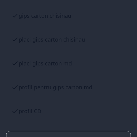
gips carton chisinau
placi gips carton chisinau
placi gips carton md
profil pentru gips carton md
profil CD