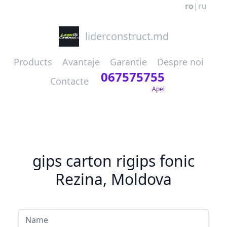
ro
|
ru
liderconstruct.md
Products
Avantaje
Garantie
Despre noi
067575755
Contacte
Apel
gips carton rigips fonic
Rezina, Moldova