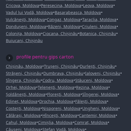
•
•
•
Cricova, Moldova
Peresecina, Moldova
Leova, Moldova
•
•
Vadul lui Vodă, Moldova
Basarabeasca, Moldova
•
•
•
Vulcănești, Moldova
Congaz, Moldova
Taraclia, Moldova
•
•
•
Dondușeni, Moldova
Răzeni, Moldova
Criuleni, Moldova
•
•
•
Colonița, Moldova
Ciocana, Chișinău
Botanica, Chișinău
Buiucani, Chișinău
profile pentru gips carton
•
•
•
Chișinău, Moldova
Trușeni, Chișinău
Durlești, Chișinău
•
•
•
Strășeni, Chișinău
Dumbrava, Chișinău
Ialoveni, Chișinău
•
•
•
Sîngera, Chișinău
Codru, Moldova
Stăuceni, Moldova
•
•
•
Orhei, Moldova
Telenești, Moldova
Rezina, Moldova
•
•
•
Șoldănești, Moldova
Florești, Moldova
Sîngerei, Moldova
•
•
•
Edineț, Moldova
Drochia, Moldova
Fălești, Moldova
•
•
•
Costești, Moldova
Nisporeni, Moldova
Ungheni, Moldova
•
•
•
Călărași, Moldova
Hîncești, Moldova
Cantemir, Moldova
•
•
•
Cahul, Moldova
Cimișlia, Moldova
Comrat, Moldova
•
•
Căușeni, Moldova
Ștefan Vodă, Moldova