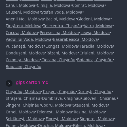
•
•
•
Cahul, Moldova
Cimișlia, Moldova
Comrat, Moldova
•
•
Căușeni, Moldova
Ștefan Vodă, Moldova
•
•
•
Anenii Noi, Moldova
Bacioi, Moldova
Glodeni, Moldova
•
•
•
Țînțăreni, Moldova
Telecentru, Chișinău
Vatra, Moldova
•
•
•
Cricova, Moldova
Peresecina, Moldova
Leova, Moldova
•
•
Vadul lui Vodă, Moldova
Basarabeasca, Moldova
•
•
•
Vulcănești, Moldova
Congaz, Moldova
Taraclia, Moldova
•
•
•
Dondușeni, Moldova
Răzeni, Moldova
Criuleni, Moldova
•
•
•
Colonița, Moldova
Ciocana, Chișinău
Botanica, Chișinău
Buiucani, Chișinău
gips carton md
•
•
•
Chișinău, Moldova
Trușeni, Chișinău
Durlești, Chișinău
•
•
•
Strășeni, Chișinău
Dumbrava, Chișinău
Ialoveni, Chișinău
•
•
•
Sîngera, Chișinău
Codru, Moldova
Stăuceni, Moldova
•
•
•
Orhei, Moldova
Telenești, Moldova
Rezina, Moldova
•
•
•
Șoldănești, Moldova
Florești, Moldova
Sîngerei, Moldova
•
•
•
Edineț, Moldova
Drochia, Moldova
Fălești, Moldova