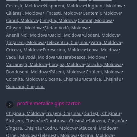
•
•
•
Costești, Moldova
Nisporeni, Moldova
Ungheni, Moldova
•
•
•
Călărași, Moldova
Hîncești, Moldova
Cantemir, Moldova
•
•
•
Cahul, Moldova
Cimișlia, Moldova
Comrat, Moldova
•
•
Căușeni, Moldova
Ștefan Vodă, Moldova
•
•
•
Anenii Noi, Moldova
Bacioi, Moldova
Glodeni, Moldova
•
•
•
Țînțăreni, Moldova
Telecentru, Chișinău
Vatra, Moldova
•
•
•
Cricova, Moldova
Peresecina, Moldova
Leova, Moldova
•
•
Vadul lui Vodă, Moldova
Basarabeasca, Moldova
•
•
•
Vulcănești, Moldova
Congaz, Moldova
Taraclia, Moldova
•
•
•
Dondușeni, Moldova
Răzeni, Moldova
Criuleni, Moldova
•
•
•
Colonița, Moldova
Ciocana, Chișinău
Botanica, Chișinău
Buiucani, Chișinău
profile metalice gips carton
•
•
•
Chișinău, Moldova
Trușeni, Chișinău
Durlești, Chișinău
•
•
•
Strășeni, Chișinău
Dumbrava, Chișinău
Ialoveni, Chișinău
•
•
•
Sîngera, Chișinău
Codru, Moldova
Stăuceni, Moldova
•
•
•
Orhei, Moldova
Telenești, Moldova
Rezina, Moldova