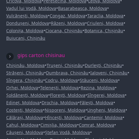
•
•
•
Cricova, Moldova
Peresecina, Moldova
Leova, Moldova
•
•
Vadul lui Vodă, Moldova
Basarabeasca, Moldova
•
•
•
Vulcănești, Moldova
Congaz, Moldova
Taraclia, Moldova
•
•
•
Dondușeni, Moldova
Răzeni, Moldova
Criuleni, Moldova
•
•
•
Colonița, Moldova
Ciocana, Chișinău
Botanica, Chișinău
Buiucani, Chișinău
gips carton chisinau
•
•
•
Chișinău, Moldova
Trușeni, Chișinău
Durlești, Chișinău
•
•
•
Strășeni, Chișinău
Dumbrava, Chișinău
Ialoveni, Chișinău
•
•
•
Sîngera, Chișinău
Codru, Moldova
Stăuceni, Moldova
•
•
•
Orhei, Moldova
Telenești, Moldova
Rezina, Moldova
•
•
•
Șoldănești, Moldova
Florești, Moldova
Sîngerei, Moldova
•
•
•
Edineț, Moldova
Drochia, Moldova
Fălești, Moldova
•
•
•
Costești, Moldova
Nisporeni, Moldova
Ungheni, Moldova
•
•
•
Călărași, Moldova
Hîncești, Moldova
Cantemir, Moldova
•
•
•
Cahul, Moldova
Cimișlia, Moldova
Comrat, Moldova
•
•
Căușeni, Moldova
Ștefan Vodă, Moldova