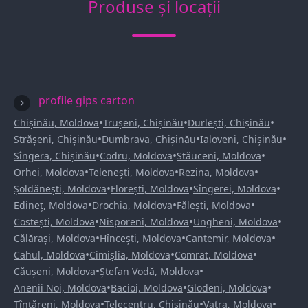
Produse și locații
profile gips carton
•
•
•
Chișinău, Moldova
Trușeni, Chișinău
Durlești, Chișinău
•
•
•
Strășeni, Chișinău
Dumbrava, Chișinău
Ialoveni, Chișinău
•
•
•
Sîngera, Chișinău
Codru, Moldova
Stăuceni, Moldova
•
•
•
Orhei, Moldova
Telenești, Moldova
Rezina, Moldova
•
•
•
Șoldănești, Moldova
Florești, Moldova
Sîngerei, Moldova
•
•
•
Edineț, Moldova
Drochia, Moldova
Fălești, Moldova
•
•
•
Costești, Moldova
Nisporeni, Moldova
Ungheni, Moldova
•
•
•
Călărași, Moldova
Hîncești, Moldova
Cantemir, Moldova
•
•
•
Cahul, Moldova
Cimișlia, Moldova
Comrat, Moldova
•
•
Căușeni, Moldova
Ștefan Vodă, Moldova
•
•
•
Anenii Noi, Moldova
Bacioi, Moldova
Glodeni, Moldova
•
•
•
Țînțăreni, Moldova
Telecentru, Chișinău
Vatra, Moldova