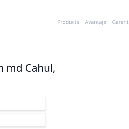
Products
Avantaje
Garant
on md Cahul,