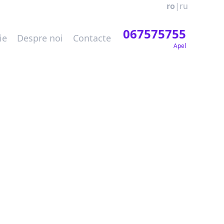
ro
|
ru
067575755
ie
Despre noi
Contacte
Apel