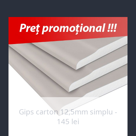
Gips carton 12,5mm simplu -
145 lei