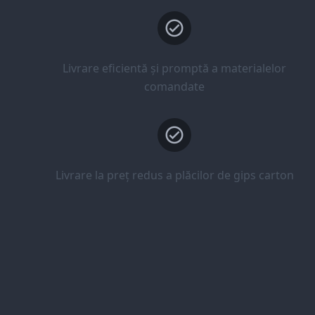
Livrare eficientă și promptă a materialelor
comandate
Livrare la preț redus a plăcilor de gips carton