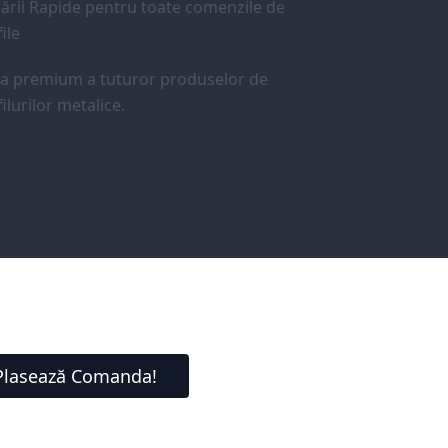
ării Rapide pentru toate comenzile de
ile
ea premium a tuturor produselor de
ilurilor metalice.
Plasează Comanda!