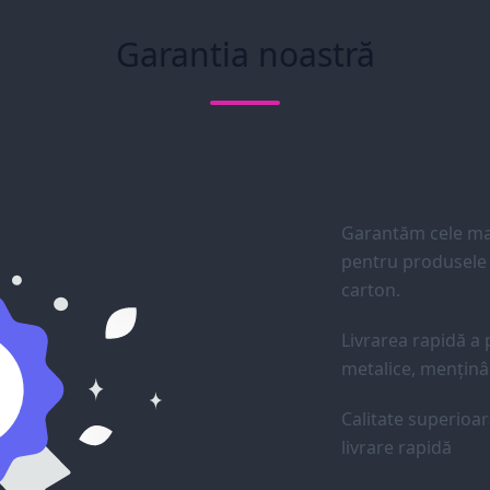
Garantia noastră
Garantăm cele mai
pentru produsele d
carton.
Livrarea rapidă a p
metalice, menținân
Calitate superioar
livrare rapidă