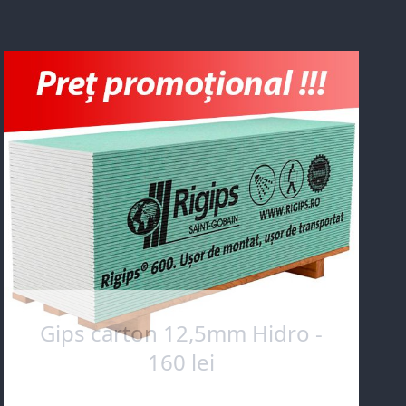
Gips carton 12,5mm Hidro -
160 lei