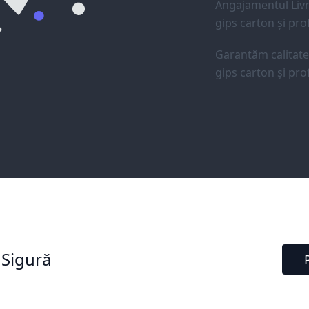
Angajamentul Livr
gips carton și prof
Garantăm calitat
gips carton și prof
 Sigură