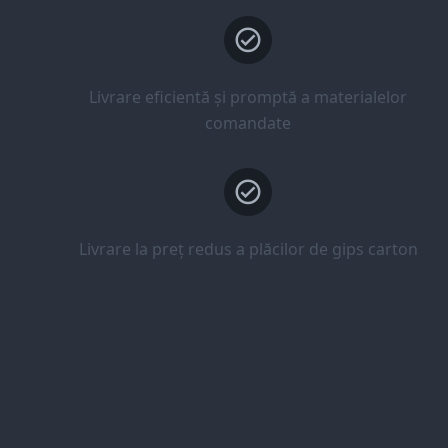
Livrare eficientă și promptă a materialelor
comandate
Livrare la preț redus a plăcilor de gips carton