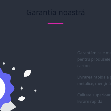
Garantia noastră
Garantăm cele mai
pentru produsele d
carton.
Livrarea rapidă a p
metalice, menținân
Calitate superioar
livrare rapidă