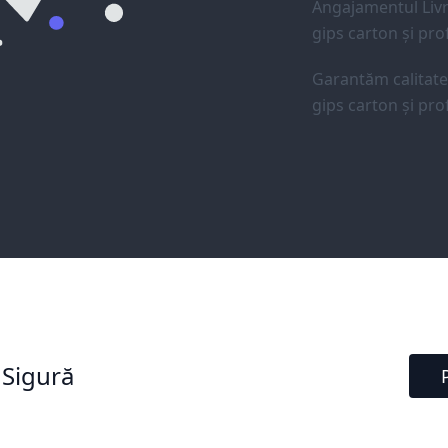
Angajamentul Livr
gips carton și prof
Garantăm calitat
gips carton și prof
 Sigură