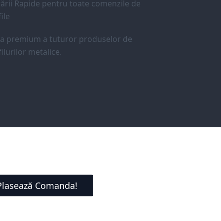
ării Rapide pentru toate comenzile de
ile
ea premium a tuturor produselor de
ilurilor metalice.
Plasează Comanda!