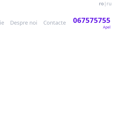
ro
|
ru
067575755
ie
Despre noi
Contacte
Apel