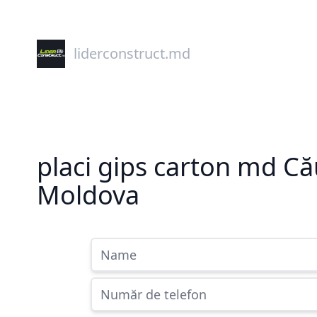
liderconstruct.md
placi gips carton md Că
Moldova