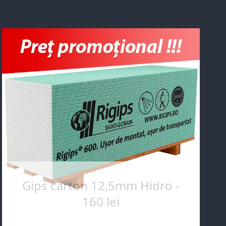
Gips carton 12,5mm Hidro -
160 lei