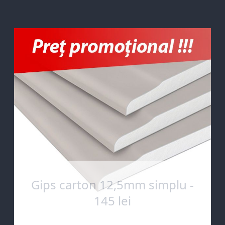
Gips carton 12,5mm simplu -
145 lei