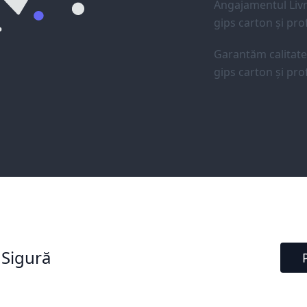
Angajamentul Livr
gips carton și prof
Garantăm calitat
gips carton și prof
 Sigură