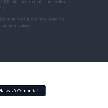
ării Rapide pentru toate comenzile de
ile
ea premium a tuturor produselor de
ilurilor metalice.
Plasează Comanda!