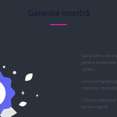
Garantia noastră
Garantăm cele mai
pentru produsele d
carton.
Livrarea rapidă a p
metalice, menținân
Calitate superioar
livrare rapidă