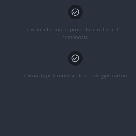
Livrare eficientă și promptă a materialelor
comandate
Livrare la preț redus a plăcilor de gips carton