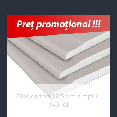
Gips carton 12,5mm simplu -
145 lei