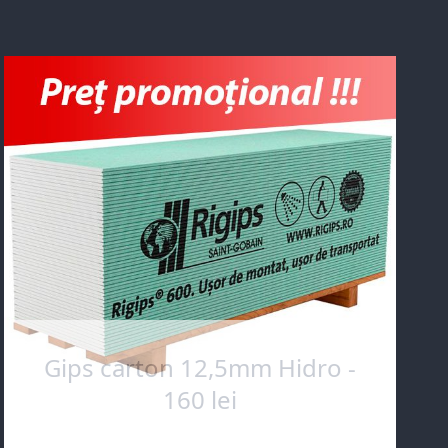
Gips carton 12,5mm Hidro -
160 lei