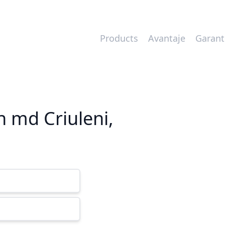
Products
Avantaje
Garant
n md Criuleni,