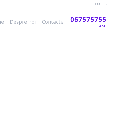
ro
|
ru
067575755
ie
Despre noi
Contacte
Apel