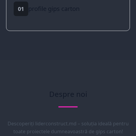
profile gips carton
01
Despre noi
Descoperiți liderconstruct.md – soluția ideală pentru
toate proiectele dumneavoastră de gips carton!