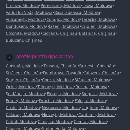
•
•
•
Cricova, Moldova
Peresecina, Moldova
Leova, Moldova
•
•
Vadul lui Vodă, Moldova
Basarabeasca, Moldova
•
•
•
Vulcănești, Moldova
Congaz, Moldova
Taraclia, Moldova
•
•
•
Dondușeni, Moldova
Răzeni, Moldova
Criuleni, Moldova
•
•
•
Colonița, Moldova
Ciocana, Chișinău
Botanica, Chișinău
Buiucani, Chișinău
profile pentru gips carton
•
•
•
Chișinău, Moldova
Trușeni, Chișinău
Durlești, Chișinău
•
•
•
Strășeni, Chișinău
Dumbrava, Chișinău
Ialoveni, Chișinău
•
•
•
Sîngera, Chișinău
Codru, Moldova
Stăuceni, Moldova
•
•
•
Orhei, Moldova
Telenești, Moldova
Rezina, Moldova
•
•
•
Șoldănești, Moldova
Florești, Moldova
Sîngerei, Moldova
•
•
•
Edineț, Moldova
Drochia, Moldova
Fălești, Moldova
•
•
•
Costești, Moldova
Nisporeni, Moldova
Ungheni, Moldova
•
•
•
Călărași, Moldova
Hîncești, Moldova
Cantemir, Moldova
•
•
•
Cahul, Moldova
Cimișlia, Moldova
Comrat, Moldova
•
•
Căușeni, Moldova
Ștefan Vodă, Moldova