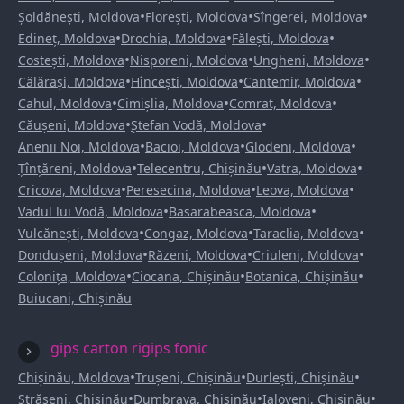
•
•
•
Șoldănești, Moldova
Florești, Moldova
Sîngerei, Moldova
•
•
•
Edineț, Moldova
Drochia, Moldova
Fălești, Moldova
•
•
•
Costești, Moldova
Nisporeni, Moldova
Ungheni, Moldova
•
•
•
Călărași, Moldova
Hîncești, Moldova
Cantemir, Moldova
•
•
•
Cahul, Moldova
Cimișlia, Moldova
Comrat, Moldova
•
•
Căușeni, Moldova
Ștefan Vodă, Moldova
•
•
•
Anenii Noi, Moldova
Bacioi, Moldova
Glodeni, Moldova
•
•
•
Țînțăreni, Moldova
Telecentru, Chișinău
Vatra, Moldova
•
•
•
Cricova, Moldova
Peresecina, Moldova
Leova, Moldova
•
•
Vadul lui Vodă, Moldova
Basarabeasca, Moldova
•
•
•
Vulcănești, Moldova
Congaz, Moldova
Taraclia, Moldova
•
•
•
Dondușeni, Moldova
Răzeni, Moldova
Criuleni, Moldova
•
•
•
Colonița, Moldova
Ciocana, Chișinău
Botanica, Chișinău
Buiucani, Chișinău
gips carton rigips fonic
•
•
•
Chișinău, Moldova
Trușeni, Chișinău
Durlești, Chișinău
•
•
•
Strășeni, Chișinău
Dumbrava, Chișinău
Ialoveni, Chișinău