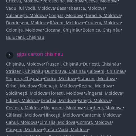
•
•
•
Cricova, Moldova
Peresecina, Moldova
Leova, Moldova
•
•
Vadul lui Vodă, Moldova
Basarabeasca, Moldova
•
•
•
Vulcănești, Moldova
Congaz, Moldova
Taraclia, Moldova
•
•
•
Dondușeni, Moldova
Răzeni, Moldova
Criuleni, Moldova
•
•
•
Colonița, Moldova
Ciocana, Chișinău
Botanica, Chișinău
Buiucani, Chișinău
gips carton chisinau
•
•
•
Chișinău, Moldova
Trușeni, Chișinău
Durlești, Chișinău
•
•
•
Strășeni, Chișinău
Dumbrava, Chișinău
Ialoveni, Chișinău
•
•
•
Sîngera, Chișinău
Codru, Moldova
Stăuceni, Moldova
•
•
•
Orhei, Moldova
Telenești, Moldova
Rezina, Moldova
•
•
•
Șoldănești, Moldova
Florești, Moldova
Sîngerei, Moldova
•
•
•
Edineț, Moldova
Drochia, Moldova
Fălești, Moldova
•
•
•
Costești, Moldova
Nisporeni, Moldova
Ungheni, Moldova
•
•
•
Călărași, Moldova
Hîncești, Moldova
Cantemir, Moldova
•
•
•
Cahul, Moldova
Cimișlia, Moldova
Comrat, Moldova
•
•
Căușeni, Moldova
Ștefan Vodă, Moldova