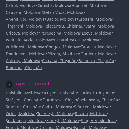
•
•
•
Cahul, Moldova
Cimișlia, Moldova
Comrat, Moldova
•
•
Căușeni, Moldova
Ștefan Vodă, Moldova
•
•
•
Anenii Noi, Moldova
Bacioi, Moldova
Glodeni, Moldova
•
•
•
Țînțăreni, Moldova
Telecentru, Chișinău
Vatra, Moldova
•
•
•
Cricova, Moldova
Peresecina, Moldova
Leova, Moldova
•
•
Vadul lui Vodă, Moldova
Basarabeasca, Moldova
•
•
•
Vulcănești, Moldova
Congaz, Moldova
Taraclia, Moldova
•
•
•
Dondușeni, Moldova
Răzeni, Moldova
Criuleni, Moldova
•
•
•
Colonița, Moldova
Ciocana, Chișinău
Botanica, Chișinău
Buiucani, Chișinău
gips carton md
•
•
•
Chișinău, Moldova
Trușeni, Chișinău
Durlești, Chișinău
•
•
•
Strășeni, Chișinău
Dumbrava, Chișinău
Ialoveni, Chișinău
•
•
•
Sîngera, Chișinău
Codru, Moldova
Stăuceni, Moldova
•
•
•
Orhei, Moldova
Telenești, Moldova
Rezina, Moldova
•
•
•
Șoldănești, Moldova
Florești, Moldova
Sîngerei, Moldova
•
•
•
Edineț, Moldova
Drochia, Moldova
Fălești, Moldova