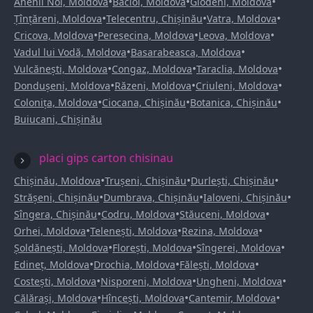
•
•
•
Anenii Noi, Moldova
Bacioi, Moldova
Glodeni, Moldova
•
•
•
Țînțăreni, Moldova
Telecentru, Chișinău
Vatra, Moldova
•
•
•
Cricova, Moldova
Peresecina, Moldova
Leova, Moldova
•
•
Vadul lui Vodă, Moldova
Basarabeasca, Moldova
•
•
•
Vulcănești, Moldova
Congaz, Moldova
Taraclia, Moldova
•
•
•
Dondușeni, Moldova
Răzeni, Moldova
Criuleni, Moldova
•
•
•
Colonița, Moldova
Ciocana, Chișinău
Botanica, Chișinău
Buiucani, Chișinău
placi gips carton chisinau
•
•
•
Chișinău, Moldova
Trușeni, Chișinău
Durlești, Chișinău
•
•
•
Strășeni, Chișinău
Dumbrava, Chișinău
Ialoveni, Chișinău
•
•
•
Sîngera, Chișinău
Codru, Moldova
Stăuceni, Moldova
•
•
•
Orhei, Moldova
Telenești, Moldova
Rezina, Moldova
•
•
•
Șoldănești, Moldova
Florești, Moldova
Sîngerei, Moldova
•
•
•
Edineț, Moldova
Drochia, Moldova
Fălești, Moldova
•
•
•
Costești, Moldova
Nisporeni, Moldova
Ungheni, Moldova
•
•
•
Călărași, Moldova
Hîncești, Moldova
Cantemir, Moldova