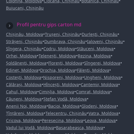
•
•
•
Colonița, Moldova
Ciocana, Chișinău
Botanica, Chișinău
Buiucani, Chișinău
Profil pentru gips carton md
•
•
•
Chișinău, Moldova
Trușeni, Chișinău
Durlești, Chișinău
•
•
•
Strășeni, Chișinău
Dumbrava, Chișinău
Ialoveni, Chișinău
•
•
•
Sîngera, Chișinău
Codru, Moldova
Stăuceni, Moldova
•
•
•
Orhei, Moldova
Telenești, Moldova
Rezina, Moldova
•
•
•
Șoldănești, Moldova
Florești, Moldova
Sîngerei, Moldova
•
•
•
Edineț, Moldova
Drochia, Moldova
Fălești, Moldova
•
•
•
Costești, Moldova
Nisporeni, Moldova
Ungheni, Moldova
•
•
•
Călărași, Moldova
Hîncești, Moldova
Cantemir, Moldova
•
•
•
Cahul, Moldova
Cimișlia, Moldova
Comrat, Moldova
•
•
Căușeni, Moldova
Ștefan Vodă, Moldova
•
•
•
Anenii Noi, Moldova
Bacioi, Moldova
Glodeni, Moldova
•
•
•
Țînțăreni, Moldova
Telecentru, Chișinău
Vatra, Moldova
•
•
•
Cricova, Moldova
Peresecina, Moldova
Leova, Moldova
•
•
Vadul lui Vodă, Moldova
Basarabeasca, Moldova