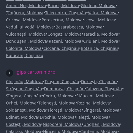
•
•
•
Anenii Noi, Moldova
Bacioi, Moldova
Glodeni, Moldova
•
•
•
Țînțăreni, Moldova
Telecentru, Chișinău
Vatra, Moldova
•
•
•
Cricova, Moldova
Peresecina, Moldova
Leova, Moldova
•
•
Vadul lui Vodă, Moldova
Basarabeasca, Moldova
•
•
•
Vulcănești, Moldova
Congaz, Moldova
Taraclia, Moldova
•
•
•
Dondușeni, Moldova
Răzeni, Moldova
Criuleni, Moldova
•
•
•
Colonița, Moldova
Ciocana, Chișinău
Botanica, Chișinău
Buiucani, Chișinău
gips carton hidro
•
•
•
Chișinău, Moldova
Trușeni, Chișinău
Durlești, Chișinău
•
•
•
Strășeni, Chișinău
Dumbrava, Chișinău
Ialoveni, Chișinău
•
•
•
Sîngera, Chișinău
Codru, Moldova
Stăuceni, Moldova
•
•
•
Orhei, Moldova
Telenești, Moldova
Rezina, Moldova
•
•
•
Șoldănești, Moldova
Florești, Moldova
Sîngerei, Moldova
•
•
•
Edineț, Moldova
Drochia, Moldova
Fălești, Moldova
•
•
•
Costești, Moldova
Nisporeni, Moldova
Ungheni, Moldova
•
•
•
Călărași, Moldova
Hîncești, Moldova
Cantemir, Moldova