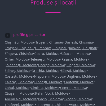
Produse și locații
profile gips carton
•
•
•
Chișinău, Moldova
Trușeni, Chișinău
Durlești, Chișinău
•
•
•
Strășeni, Chișinău
Dumbrava, Chișinău
Ialoveni, Chișinău
•
•
•
Sîngera, Chișinău
Codru, Moldova
Stăuceni, Moldova
•
•
•
Orhei, Moldova
Telenești, Moldova
Rezina, Moldova
•
•
•
Șoldănești, Moldova
Florești, Moldova
Sîngerei, Moldova
•
•
•
Edineț, Moldova
Drochia, Moldova
Fălești, Moldova
•
•
•
Costești, Moldova
Nisporeni, Moldova
Ungheni, Moldova
•
•
•
Călărași, Moldova
Hîncești, Moldova
Cantemir, Moldova
•
•
•
Cahul, Moldova
Cimișlia, Moldova
Comrat, Moldova
•
•
Căușeni, Moldova
Ștefan Vodă, Moldova
•
•
•
Anenii Noi, Moldova
Bacioi, Moldova
Glodeni, Moldova
•
•
•
Țînțăreni, Moldova
Telecentru, Chișinău
Vatra, Moldova