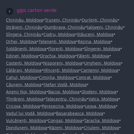
gips carton verde
•
•
•
Chișinău, Moldova
Trușeni, Chișinău
Durlești, Chișinău
•
•
•
Strășeni, Chișinău
Dumbrava, Chișinău
Ialoveni, Chișinău
•
•
•
Sîngera, Chișinău
Codru, Moldova
Stăuceni, Moldova
•
•
•
Orhei, Moldova
Telenești, Moldova
Rezina, Moldova
•
•
•
Șoldănești, Moldova
Florești, Moldova
Sîngerei, Moldova
•
•
•
Edineț, Moldova
Drochia, Moldova
Fălești, Moldova
•
•
•
Costești, Moldova
Nisporeni, Moldova
Ungheni, Moldova
•
•
•
Călărași, Moldova
Hîncești, Moldova
Cantemir, Moldova
•
•
•
Cahul, Moldova
Cimișlia, Moldova
Comrat, Moldova
•
•
Căușeni, Moldova
Ștefan Vodă, Moldova
•
•
•
Anenii Noi, Moldova
Bacioi, Moldova
Glodeni, Moldova
•
•
•
Țînțăreni, Moldova
Telecentru, Chișinău
Vatra, Moldova
•
•
•
Cricova, Moldova
Peresecina, Moldova
Leova, Moldova
•
•
Vadul lui Vodă, Moldova
Basarabeasca, Moldova
•
•
•
Vulcănești, Moldova
Congaz, Moldova
Taraclia, Moldova
•
•
•
Dondușeni, Moldova
Răzeni, Moldova
Criuleni, Moldova