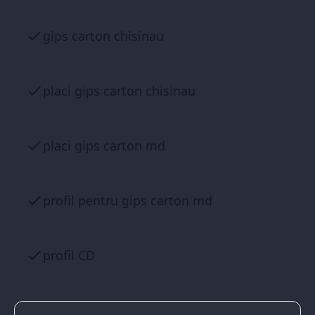
gips carton chisinau
placi gips carton chisinau
placi gips carton md
profil pentru gips carton md
profil CD