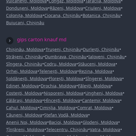
•
•
•
Vulcănești, Moldova
Congaz, Moldova
Taraclia, Moldova
•
•
•
Dondușeni, Moldova
Răzeni, Moldova
Criuleni, Moldova
•
•
•
Colonița, Moldova
Ciocana, Chișinău
Botanica, Chișinău
Buiucani, Chișinău
gips carton knauf md
•
•
•
Chișinău, Moldova
Trușeni, Chișinău
Durlești, Chișinău
•
•
•
Strășeni, Chișinău
Dumbrava, Chișinău
Ialoveni, Chișinău
•
•
•
Sîngera, Chișinău
Codru, Moldova
Stăuceni, Moldova
•
•
•
Orhei, Moldova
Telenești, Moldova
Rezina, Moldova
•
•
•
Șoldănești, Moldova
Florești, Moldova
Sîngerei, Moldova
•
•
•
Edineț, Moldova
Drochia, Moldova
Fălești, Moldova
•
•
•
Costești, Moldova
Nisporeni, Moldova
Ungheni, Moldova
•
•
•
Călărași, Moldova
Hîncești, Moldova
Cantemir, Moldova
•
•
•
Cahul, Moldova
Cimișlia, Moldova
Comrat, Moldova
•
•
Căușeni, Moldova
Ștefan Vodă, Moldova
•
•
•
Anenii Noi, Moldova
Bacioi, Moldova
Glodeni, Moldova
•
•
•
Țînțăreni, Moldova
Telecentru, Chișinău
Vatra, Moldova