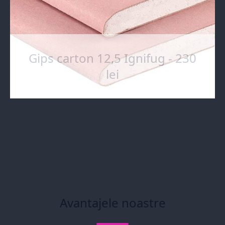
Gips carton 12,5 Ignifug - 230
lei
Avantajele noastre