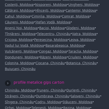
•
•
•
Costești, Moldova
Nisporeni, Moldova
Ungheni, Moldova
•
•
•
Călărași, Moldova
Hîncești, Moldova
Cantemir, Moldova
•
•
•
Cahul, Moldova
Cimișlia, Moldova
Comrat, Moldova
•
•
Căușeni, Moldova
Ștefan Vodă, Moldova
•
•
•
Anenii Noi, Moldova
Bacioi, Moldova
Glodeni, Moldova
•
•
•
Țînțăreni, Moldova
Telecentru, Chișinău
Vatra, Moldova
•
•
•
Cricova, Moldova
Peresecina, Moldova
Leova, Moldova
•
•
Vadul lui Vodă, Moldova
Basarabeasca, Moldova
•
•
•
Vulcănești, Moldova
Congaz, Moldova
Taraclia, Moldova
•
•
•
Dondușeni, Moldova
Răzeni, Moldova
Criuleni, Moldova
•
•
•
Colonița, Moldova
Ciocana, Chișinău
Botanica, Chișinău
Buiucani, Chișinău
profile metalice gips carton
•
•
•
Chișinău, Moldova
Trușeni, Chișinău
Durlești, Chișinău
•
•
•
Strășeni, Chișinău
Dumbrava, Chișinău
Ialoveni, Chișinău
•
•
•
Sîngera, Chișinău
Codru, Moldova
Stăuceni, Moldova
•
•
•
Orhei, Moldova
Telenești, Moldova
Rezina, Moldova