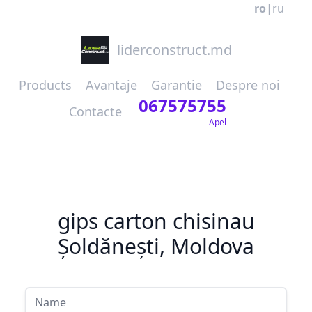
ro
|
ru
liderconstruct.md
Products
Avantaje
Garantie
Despre noi
067575755
Contacte
Apel
gips carton chisinau
Șoldănești, Moldova