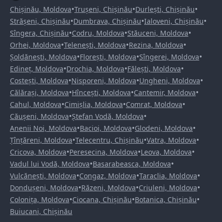
•
•
•
Chișinău, Moldova
Trușeni, Chișinău
Durlești, Chișinău
•
•
•
Strășeni, Chișinău
Dumbrava, Chișinău
Ialoveni, Chișinău
•
•
•
Sîngera, Chișinău
Codru, Moldova
Stăuceni, Moldova
•
•
•
Orhei, Moldova
Telenești, Moldova
Rezina, Moldova
•
•
•
Șoldănești, Moldova
Florești, Moldova
Sîngerei, Moldova
•
•
•
Edineț, Moldova
Drochia, Moldova
Fălești, Moldova
•
•
•
Costești, Moldova
Nisporeni, Moldova
Ungheni, Moldova
•
•
•
Călărași, Moldova
Hîncești, Moldova
Cantemir, Moldova
•
•
•
Cahul, Moldova
Cimișlia, Moldova
Comrat, Moldova
•
•
Căușeni, Moldova
Ștefan Vodă, Moldova
•
•
•
Anenii Noi, Moldova
Bacioi, Moldova
Glodeni, Moldova
•
•
•
Țînțăreni, Moldova
Telecentru, Chișinău
Vatra, Moldova
•
•
•
Cricova, Moldova
Peresecina, Moldova
Leova, Moldova
•
•
Vadul lui Vodă, Moldova
Basarabeasca, Moldova
•
•
•
Vulcănești, Moldova
Congaz, Moldova
Taraclia, Moldova
•
•
•
Dondușeni, Moldova
Răzeni, Moldova
Criuleni, Moldova
•
•
•
Colonița, Moldova
Ciocana, Chișinău
Botanica, Chișinău
Buiucani, Chișinău