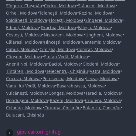
•
•
•
Sîngera, Chișinău
Codru, Moldova
Stăuceni, Moldova
•
•
•
Orhei, Moldova
Telenești, Moldova
Rezina, Moldova
•
•
•
Șoldănești, Moldova
Florești, Moldova
Sîngerei, Moldova
•
•
•
Edineț, Moldova
Drochia, Moldova
Fălești, Moldova
•
•
•
Costești, Moldova
Nisporeni, Moldova
Ungheni, Moldova
•
•
•
Călărași, Moldova
Hîncești, Moldova
Cantemir, Moldova
•
•
•
Cahul, Moldova
Cimișlia, Moldova
Comrat, Moldova
•
•
Căușeni, Moldova
Ștefan Vodă, Moldova
•
•
•
Anenii Noi, Moldova
Bacioi, Moldova
Glodeni, Moldova
•
•
•
Țînțăreni, Moldova
Telecentru, Chișinău
Vatra, Moldova
•
•
•
Cricova, Moldova
Peresecina, Moldova
Leova, Moldova
•
•
Vadul lui Vodă, Moldova
Basarabeasca, Moldova
•
•
•
Vulcănești, Moldova
Congaz, Moldova
Taraclia, Moldova
•
•
•
Dondușeni, Moldova
Răzeni, Moldova
Criuleni, Moldova
•
•
•
Colonița, Moldova
Ciocana, Chișinău
Botanica, Chișinău
Buiucani, Chișinău
gips carton ignifug