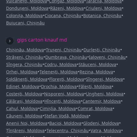
•
•
•
Vulcănești, Moldova
Congaz, Moldova
Taraclia, Moldova
•
•
•
Dondușeni, Moldova
Răzeni, Moldova
Criuleni, Moldova
•
•
•
Colonița, Moldova
Ciocana, Chișinău
Botanica, Chișinău
Buiucani, Chișinău
gips carton knauf md
•
•
•
Chișinău, Moldova
Trușeni, Chișinău
Durlești, Chișinău
•
•
•
Strășeni, Chișinău
Dumbrava, Chișinău
Ialoveni, Chișinău
•
•
•
Sîngera, Chișinău
Codru, Moldova
Stăuceni, Moldova
•
•
•
Orhei, Moldova
Telenești, Moldova
Rezina, Moldova
•
•
•
Șoldănești, Moldova
Florești, Moldova
Sîngerei, Moldova
•
•
•
Edineț, Moldova
Drochia, Moldova
Fălești, Moldova
•
•
•
Costești, Moldova
Nisporeni, Moldova
Ungheni, Moldova
•
•
•
Călărași, Moldova
Hîncești, Moldova
Cantemir, Moldova
•
•
•
Cahul, Moldova
Cimișlia, Moldova
Comrat, Moldova
•
•
Căușeni, Moldova
Ștefan Vodă, Moldova
•
•
•
Anenii Noi, Moldova
Bacioi, Moldova
Glodeni, Moldova
•
•
•
Țînțăreni, Moldova
Telecentru, Chișinău
Vatra, Moldova