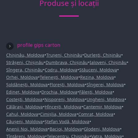
Produse și locații
profile gips carton
•
•
•
Chișinău, Moldova
Trușeni, Chișinău
Durlești, Chișinău
•
•
•
Strășeni, Chișinău
Dumbrava, Chișinău
Ialoveni, Chișinău
•
•
•
Sîngera, Chișinău
Codru, Moldova
Stăuceni, Moldova
•
•
•
Orhei, Moldova
Telenești, Moldova
Rezina, Moldova
•
•
•
Șoldănești, Moldova
Florești, Moldova
Sîngerei, Moldova
•
•
•
Edineț, Moldova
Drochia, Moldova
Fălești, Moldova
•
•
•
Costești, Moldova
Nisporeni, Moldova
Ungheni, Moldova
•
•
•
Călărași, Moldova
Hîncești, Moldova
Cantemir, Moldova
•
•
•
Cahul, Moldova
Cimișlia, Moldova
Comrat, Moldova
•
•
Căușeni, Moldova
Ștefan Vodă, Moldova
•
•
•
Anenii Noi, Moldova
Bacioi, Moldova
Glodeni, Moldova
•
•
•
Țînțăreni, Moldova
Telecentru, Chișinău
Vatra, Moldova