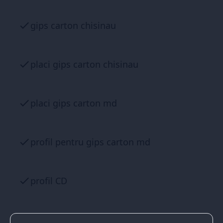
gips carton chisinau
placi gips carton chisinau
placi gips carton md
profil pentru gips carton md
profil CD