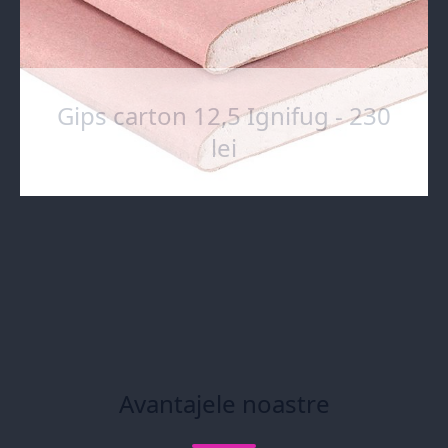
Gips carton 12,5 Ignifug - 230
lei
Avantajele noastre