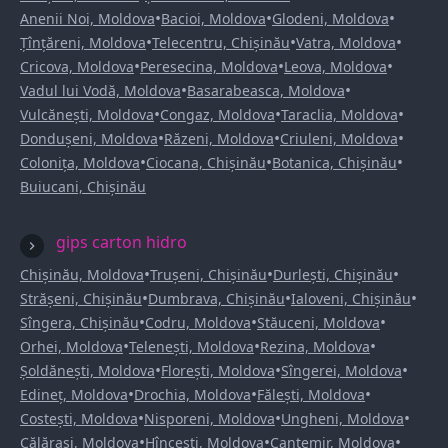
•
•
•
Anenii Noi, Moldova
Bacioi, Moldova
Glodeni, Moldova
•
•
•
Țînțăreni, Moldova
Telecentru, Chișinău
Vatra, Moldova
•
•
•
Cricova, Moldova
Peresecina, Moldova
Leova, Moldova
•
•
Vadul lui Vodă, Moldova
Basarabeasca, Moldova
•
•
•
Vulcănești, Moldova
Congaz, Moldova
Taraclia, Moldova
•
•
•
Dondușeni, Moldova
Răzeni, Moldova
Criuleni, Moldova
•
•
•
Colonița, Moldova
Ciocana, Chișinău
Botanica, Chișinău
Buiucani, Chișinău
gips carton hidro
•
•
•
Chișinău, Moldova
Trușeni, Chișinău
Durlești, Chișinău
•
•
•
Strășeni, Chișinău
Dumbrava, Chișinău
Ialoveni, Chișinău
•
•
•
Sîngera, Chișinău
Codru, Moldova
Stăuceni, Moldova
•
•
•
Orhei, Moldova
Telenești, Moldova
Rezina, Moldova
•
•
•
Șoldănești, Moldova
Florești, Moldova
Sîngerei, Moldova
•
•
•
Edineț, Moldova
Drochia, Moldova
Fălești, Moldova
•
•
•
Costești, Moldova
Nisporeni, Moldova
Ungheni, Moldova
•
•
•
Călărași, Moldova
Hîncești, Moldova
Cantemir, Moldova