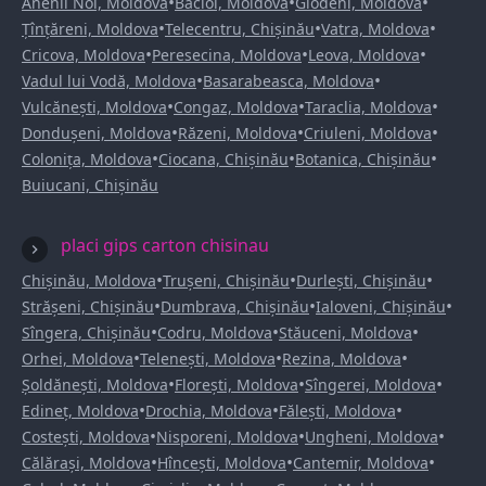
•
•
•
Anenii Noi, Moldova
Bacioi, Moldova
Glodeni, Moldova
•
•
•
Țînțăreni, Moldova
Telecentru, Chișinău
Vatra, Moldova
•
•
•
Cricova, Moldova
Peresecina, Moldova
Leova, Moldova
•
•
Vadul lui Vodă, Moldova
Basarabeasca, Moldova
•
•
•
Vulcănești, Moldova
Congaz, Moldova
Taraclia, Moldova
•
•
•
Dondușeni, Moldova
Răzeni, Moldova
Criuleni, Moldova
•
•
•
Colonița, Moldova
Ciocana, Chișinău
Botanica, Chișinău
Buiucani, Chișinău
placi gips carton chisinau
•
•
•
Chișinău, Moldova
Trușeni, Chișinău
Durlești, Chișinău
•
•
•
Strășeni, Chișinău
Dumbrava, Chișinău
Ialoveni, Chișinău
•
•
•
Sîngera, Chișinău
Codru, Moldova
Stăuceni, Moldova
•
•
•
Orhei, Moldova
Telenești, Moldova
Rezina, Moldova
•
•
•
Șoldănești, Moldova
Florești, Moldova
Sîngerei, Moldova
•
•
•
Edineț, Moldova
Drochia, Moldova
Fălești, Moldova
•
•
•
Costești, Moldova
Nisporeni, Moldova
Ungheni, Moldova
•
•
•
Călărași, Moldova
Hîncești, Moldova
Cantemir, Moldova