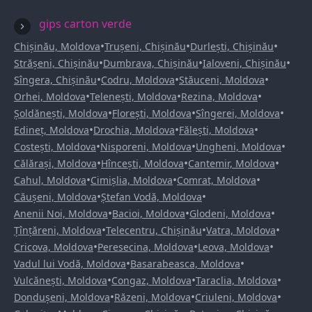
gips carton verde
•
•
•
Chișinău, Moldova
Trușeni, Chișinău
Durlești, Chișinău
•
•
•
Strășeni, Chișinău
Dumbrava, Chișinău
Ialoveni, Chișinău
•
•
•
Sîngera, Chișinău
Codru, Moldova
Stăuceni, Moldova
•
•
•
Orhei, Moldova
Telenești, Moldova
Rezina, Moldova
•
•
•
Șoldănești, Moldova
Florești, Moldova
Sîngerei, Moldova
•
•
•
Edineț, Moldova
Drochia, Moldova
Fălești, Moldova
•
•
•
Costești, Moldova
Nisporeni, Moldova
Ungheni, Moldova
•
•
•
Călărași, Moldova
Hîncești, Moldova
Cantemir, Moldova
•
•
•
Cahul, Moldova
Cimișlia, Moldova
Comrat, Moldova
•
•
Căușeni, Moldova
Ștefan Vodă, Moldova
•
•
•
Anenii Noi, Moldova
Bacioi, Moldova
Glodeni, Moldova
•
•
•
Țînțăreni, Moldova
Telecentru, Chișinău
Vatra, Moldova
•
•
•
Cricova, Moldova
Peresecina, Moldova
Leova, Moldova
•
•
Vadul lui Vodă, Moldova
Basarabeasca, Moldova
•
•
•
Vulcănești, Moldova
Congaz, Moldova
Taraclia, Moldova
•
•
•
Dondușeni, Moldova
Răzeni, Moldova
Criuleni, Moldova