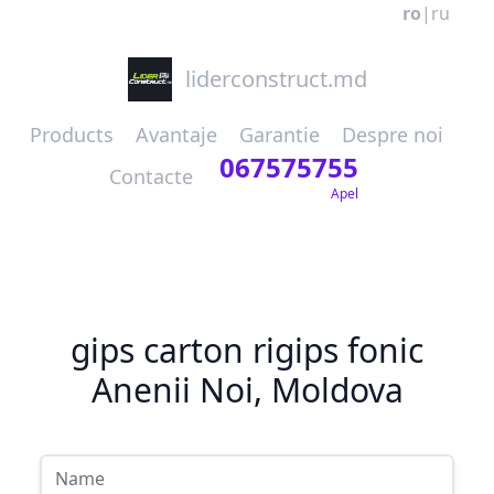
ro
|
ru
liderconstruct.md
Products
Avantaje
Garantie
Despre noi
067575755
Contacte
Apel
gips carton rigips fonic
Anenii Noi, Moldova