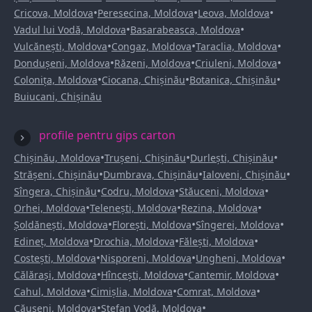
•
•
•
Cricova, Moldova
Peresecina, Moldova
Leova, Moldova
•
•
Vadul lui Vodă, Moldova
Basarabeasca, Moldova
•
•
•
Vulcănești, Moldova
Congaz, Moldova
Taraclia, Moldova
•
•
•
Dondușeni, Moldova
Răzeni, Moldova
Criuleni, Moldova
•
•
•
Colonița, Moldova
Ciocana, Chișinău
Botanica, Chișinău
Buiucani, Chișinău
profile pentru gips carton
•
•
•
Chișinău, Moldova
Trușeni, Chișinău
Durlești, Chișinău
•
•
•
Strășeni, Chișinău
Dumbrava, Chișinău
Ialoveni, Chișinău
•
•
•
Sîngera, Chișinău
Codru, Moldova
Stăuceni, Moldova
•
•
•
Orhei, Moldova
Telenești, Moldova
Rezina, Moldova
•
•
•
Șoldănești, Moldova
Florești, Moldova
Sîngerei, Moldova
•
•
•
Edineț, Moldova
Drochia, Moldova
Fălești, Moldova
•
•
•
Costești, Moldova
Nisporeni, Moldova
Ungheni, Moldova
•
•
•
Călărași, Moldova
Hîncești, Moldova
Cantemir, Moldova
•
•
•
Cahul, Moldova
Cimișlia, Moldova
Comrat, Moldova
•
•
Căușeni, Moldova
Ștefan Vodă, Moldova