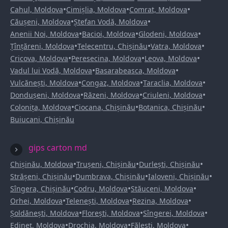
•
•
•
Cahul, Moldova
Cimișlia, Moldova
Comrat, Moldova
•
•
Căușeni, Moldova
Ștefan Vodă, Moldova
•
•
•
Anenii Noi, Moldova
Bacioi, Moldova
Glodeni, Moldova
•
•
•
Țînțăreni, Moldova
Telecentru, Chișinău
Vatra, Moldova
•
•
•
Cricova, Moldova
Peresecina, Moldova
Leova, Moldova
•
•
Vadul lui Vodă, Moldova
Basarabeasca, Moldova
•
•
•
Vulcănești, Moldova
Congaz, Moldova
Taraclia, Moldova
•
•
•
Dondușeni, Moldova
Răzeni, Moldova
Criuleni, Moldova
•
•
•
Colonița, Moldova
Ciocana, Chișinău
Botanica, Chișinău
Buiucani, Chișinău
gips carton md
•
•
•
Chișinău, Moldova
Trușeni, Chișinău
Durlești, Chișinău
•
•
•
Strășeni, Chișinău
Dumbrava, Chișinău
Ialoveni, Chișinău
•
•
•
Sîngera, Chișinău
Codru, Moldova
Stăuceni, Moldova
•
•
•
Orhei, Moldova
Telenești, Moldova
Rezina, Moldova
•
•
•
Șoldănești, Moldova
Florești, Moldova
Sîngerei, Moldova
•
•
•
Edineț, Moldova
Drochia, Moldova
Fălești, Moldova