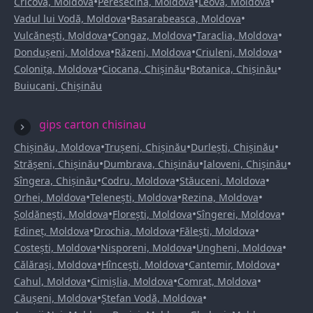
•
•
•
Cricova, Moldova
Peresecina, Moldova
Leova, Moldova
•
•
Vadul lui Vodă, Moldova
Basarabeasca, Moldova
•
•
•
Vulcănești, Moldova
Congaz, Moldova
Taraclia, Moldova
•
•
•
Dondușeni, Moldova
Răzeni, Moldova
Criuleni, Moldova
•
•
•
Colonița, Moldova
Ciocana, Chișinău
Botanica, Chișinău
Buiucani, Chișinău
gips carton chisinau
•
•
•
Chișinău, Moldova
Trușeni, Chișinău
Durlești, Chișinău
•
•
•
Strășeni, Chișinău
Dumbrava, Chișinău
Ialoveni, Chișinău
•
•
•
Sîngera, Chișinău
Codru, Moldova
Stăuceni, Moldova
•
•
•
Orhei, Moldova
Telenești, Moldova
Rezina, Moldova
•
•
•
Șoldănești, Moldova
Florești, Moldova
Sîngerei, Moldova
•
•
•
Edineț, Moldova
Drochia, Moldova
Fălești, Moldova
•
•
•
Costești, Moldova
Nisporeni, Moldova
Ungheni, Moldova
•
•
•
Călărași, Moldova
Hîncești, Moldova
Cantemir, Moldova
•
•
•
Cahul, Moldova
Cimișlia, Moldova
Comrat, Moldova
•
•
Căușeni, Moldova
Ștefan Vodă, Moldova