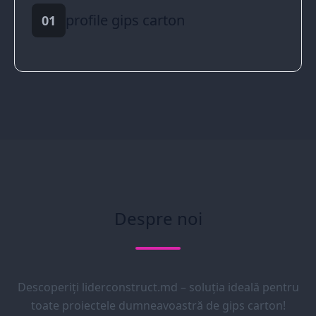
profile gips carton
01
Despre noi
Descoperiți liderconstruct.md – soluția ideală pentru
toate proiectele dumneavoastră de gips carton!