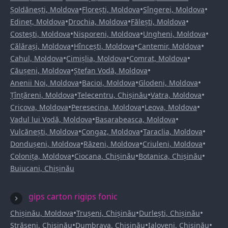
•
•
•
Șoldănești, Moldova
Florești, Moldova
Sîngerei, Moldova
•
•
•
Edineț, Moldova
Drochia, Moldova
Fălești, Moldova
•
•
•
Costești, Moldova
Nisporeni, Moldova
Ungheni, Moldova
•
•
•
Călărași, Moldova
Hîncești, Moldova
Cantemir, Moldova
•
•
•
Cahul, Moldova
Cimișlia, Moldova
Comrat, Moldova
•
•
Căușeni, Moldova
Ștefan Vodă, Moldova
•
•
•
Anenii Noi, Moldova
Bacioi, Moldova
Glodeni, Moldova
•
•
•
Țînțăreni, Moldova
Telecentru, Chișinău
Vatra, Moldova
•
•
•
Cricova, Moldova
Peresecina, Moldova
Leova, Moldova
•
•
Vadul lui Vodă, Moldova
Basarabeasca, Moldova
•
•
•
Vulcănești, Moldova
Congaz, Moldova
Taraclia, Moldova
•
•
•
Dondușeni, Moldova
Răzeni, Moldova
Criuleni, Moldova
•
•
•
Colonița, Moldova
Ciocana, Chișinău
Botanica, Chișinău
Buiucani, Chișinău
gips carton rigips fonic
•
•
•
Chișinău, Moldova
Trușeni, Chișinău
Durlești, Chișinău
•
•
•
Strășeni, Chișinău
Dumbrava, Chișinău
Ialoveni, Chișinău