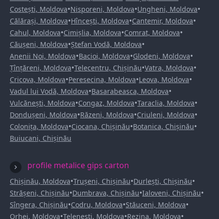
•
•
•
Costești, Moldova
Nisporeni, Moldova
Ungheni, Moldova
•
•
•
Călărași, Moldova
Hîncești, Moldova
Cantemir, Moldova
•
•
•
Cahul, Moldova
Cimișlia, Moldova
Comrat, Moldova
•
•
Căușeni, Moldova
Ștefan Vodă, Moldova
•
•
•
Anenii Noi, Moldova
Bacioi, Moldova
Glodeni, Moldova
•
•
•
Țînțăreni, Moldova
Telecentru, Chișinău
Vatra, Moldova
•
•
•
Cricova, Moldova
Peresecina, Moldova
Leova, Moldova
•
•
Vadul lui Vodă, Moldova
Basarabeasca, Moldova
•
•
•
Vulcănești, Moldova
Congaz, Moldova
Taraclia, Moldova
•
•
•
Dondușeni, Moldova
Răzeni, Moldova
Criuleni, Moldova
•
•
•
Colonița, Moldova
Ciocana, Chișinău
Botanica, Chișinău
Buiucani, Chișinău
profile metalice gips carton
•
•
•
Chișinău, Moldova
Trușeni, Chișinău
Durlești, Chișinău
•
•
•
Strășeni, Chișinău
Dumbrava, Chișinău
Ialoveni, Chișinău
•
•
•
Sîngera, Chișinău
Codru, Moldova
Stăuceni, Moldova
•
•
•
Orhei, Moldova
Telenești, Moldova
Rezina, Moldova