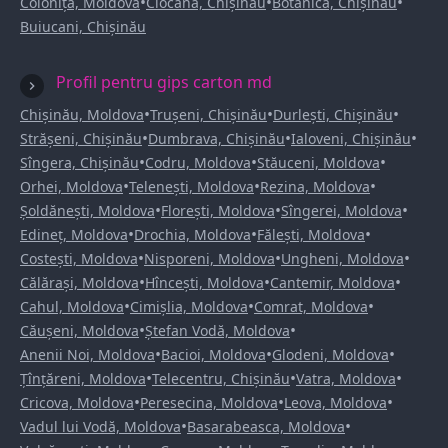
•
•
•
Colonița, Moldova
Ciocana, Chișinău
Botanica, Chișinău
Buiucani, Chișinău
Profil pentru gips carton md
•
•
•
Chișinău, Moldova
Trușeni, Chișinău
Durlești, Chișinău
•
•
•
Strășeni, Chișinău
Dumbrava, Chișinău
Ialoveni, Chișinău
•
•
•
Sîngera, Chișinău
Codru, Moldova
Stăuceni, Moldova
•
•
•
Orhei, Moldova
Telenești, Moldova
Rezina, Moldova
•
•
•
Șoldănești, Moldova
Florești, Moldova
Sîngerei, Moldova
•
•
•
Edineț, Moldova
Drochia, Moldova
Fălești, Moldova
•
•
•
Costești, Moldova
Nisporeni, Moldova
Ungheni, Moldova
•
•
•
Călărași, Moldova
Hîncești, Moldova
Cantemir, Moldova
•
•
•
Cahul, Moldova
Cimișlia, Moldova
Comrat, Moldova
•
•
Căușeni, Moldova
Ștefan Vodă, Moldova
•
•
•
Anenii Noi, Moldova
Bacioi, Moldova
Glodeni, Moldova
•
•
•
Țînțăreni, Moldova
Telecentru, Chișinău
Vatra, Moldova
•
•
•
Cricova, Moldova
Peresecina, Moldova
Leova, Moldova
•
•
Vadul lui Vodă, Moldova
Basarabeasca, Moldova