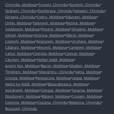
•
•
•
Chișinău, Moldova
Trușeni, Chișinău
Durlești, Chișinău
•
•
•
Strășeni, Chișinău
Dumbrava, Chișinău
Ialoveni, Chișinău
•
•
•
Sîngera, Chișinău
Codru, Moldova
Stăuceni, Moldova
•
•
•
Orhei, Moldova
Telenești, Moldova
Rezina, Moldova
•
•
•
Șoldănești, Moldova
Florești, Moldova
Sîngerei, Moldova
•
•
•
Edineț, Moldova
Drochia, Moldova
Fălești, Moldova
•
•
•
Costești, Moldova
Nisporeni, Moldova
Ungheni, Moldova
•
•
•
Călărași, Moldova
Hîncești, Moldova
Cantemir, Moldova
•
•
•
Cahul, Moldova
Cimișlia, Moldova
Comrat, Moldova
•
•
Căușeni, Moldova
Ștefan Vodă, Moldova
•
•
•
Anenii Noi, Moldova
Bacioi, Moldova
Glodeni, Moldova
•
•
•
Țînțăreni, Moldova
Telecentru, Chișinău
Vatra, Moldova
•
•
•
Cricova, Moldova
Peresecina, Moldova
Leova, Moldova
•
•
Vadul lui Vodă, Moldova
Basarabeasca, Moldova
•
•
•
Vulcănești, Moldova
Congaz, Moldova
Taraclia, Moldova
•
•
•
Dondușeni, Moldova
Răzeni, Moldova
Criuleni, Moldova
•
•
•
Colonița, Moldova
Ciocana, Chișinău
Botanica, Chișinău
Buiucani, Chișinău