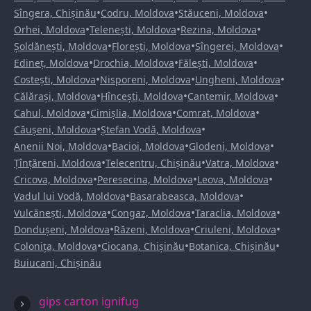
•
•
•
Sîngera, Chișinău
Codru, Moldova
Stăuceni, Moldova
•
•
•
Orhei, Moldova
Telenești, Moldova
Rezina, Moldova
•
•
•
Șoldănești, Moldova
Florești, Moldova
Sîngerei, Moldova
•
•
•
Edineț, Moldova
Drochia, Moldova
Fălești, Moldova
•
•
•
Costești, Moldova
Nisporeni, Moldova
Ungheni, Moldova
•
•
•
Călărași, Moldova
Hîncești, Moldova
Cantemir, Moldova
•
•
•
Cahul, Moldova
Cimișlia, Moldova
Comrat, Moldova
•
•
Căușeni, Moldova
Ștefan Vodă, Moldova
•
•
•
Anenii Noi, Moldova
Bacioi, Moldova
Glodeni, Moldova
•
•
•
Țînțăreni, Moldova
Telecentru, Chișinău
Vatra, Moldova
•
•
•
Cricova, Moldova
Peresecina, Moldova
Leova, Moldova
•
•
Vadul lui Vodă, Moldova
Basarabeasca, Moldova
•
•
•
Vulcănești, Moldova
Congaz, Moldova
Taraclia, Moldova
•
•
•
Dondușeni, Moldova
Răzeni, Moldova
Criuleni, Moldova
•
•
•
Colonița, Moldova
Ciocana, Chișinău
Botanica, Chișinău
Buiucani, Chișinău
gips carton ignifug