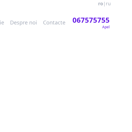
ro
|
ru
067575755
ie
Despre noi
Contacte
Apel