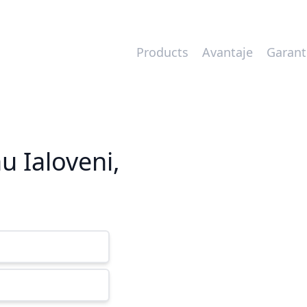
Products
Avantaje
Garant
au Ialoveni,