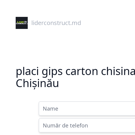
liderconstruct.md
placi gips carton chisin
Chișinău