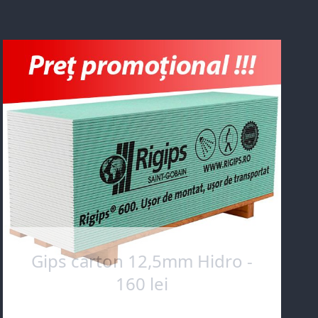
Gips carton 12,5mm Hidro -
160 lei