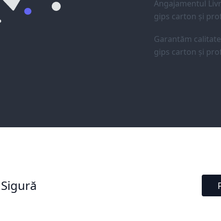
Angajamentul Livr
gips carton și prof
Garantăm calitat
gips carton și prof
 Sigură