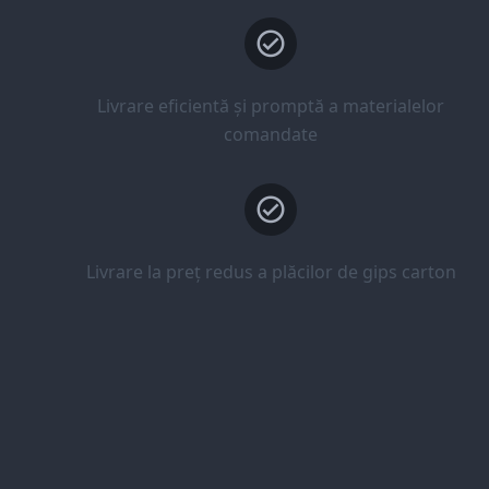
Livrare eficientă și promptă a materialelor
comandate
Livrare la preț redus a plăcilor de gips carton