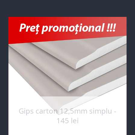
Gips carton 12,5mm simplu -
145 lei