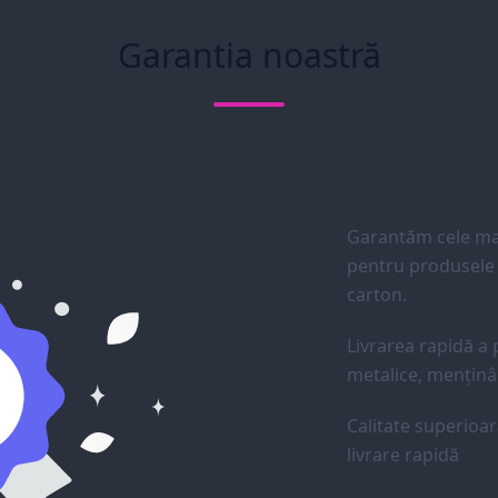
Garantia noastră
Garantăm cele mai
pentru produsele d
carton.
Livrarea rapidă a p
metalice, menținân
Calitate superioar
livrare rapidă