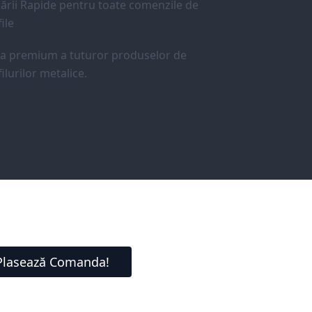
ării Rapide pentru toate comenzile de
ile
ea premium a tuturor produselor de
ilurilor metalice.
Plasează Comanda!