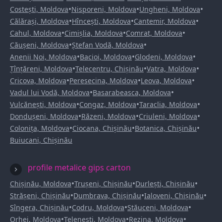
•
•
•
Costești, Moldova
Nisporeni, Moldova
Ungheni, Moldova
•
•
•
Călărași, Moldova
Hîncești, Moldova
Cantemir, Moldova
•
•
•
Cahul, Moldova
Cimișlia, Moldova
Comrat, Moldova
•
•
Căușeni, Moldova
Ștefan Vodă, Moldova
•
•
•
Anenii Noi, Moldova
Bacioi, Moldova
Glodeni, Moldova
•
•
•
Țînțăreni, Moldova
Telecentru, Chișinău
Vatra, Moldova
•
•
•
Cricova, Moldova
Peresecina, Moldova
Leova, Moldova
•
•
Vadul lui Vodă, Moldova
Basarabeasca, Moldova
•
•
•
Vulcănești, Moldova
Congaz, Moldova
Taraclia, Moldova
•
•
•
Dondușeni, Moldova
Răzeni, Moldova
Criuleni, Moldova
•
•
•
Colonița, Moldova
Ciocana, Chișinău
Botanica, Chișinău
Buiucani, Chișinău
profile metalice gips carton
•
•
•
Chișinău, Moldova
Trușeni, Chișinău
Durlești, Chișinău
•
•
•
Strășeni, Chișinău
Dumbrava, Chișinău
Ialoveni, Chișinău
•
•
•
Sîngera, Chișinău
Codru, Moldova
Stăuceni, Moldova
•
•
•
Orhei, Moldova
Telenești, Moldova
Rezina, Moldova