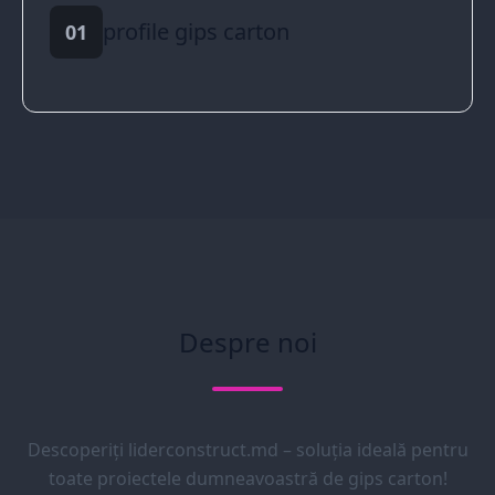
profile gips carton
01
Despre noi
Descoperiți liderconstruct.md – soluția ideală pentru
toate proiectele dumneavoastră de gips carton!