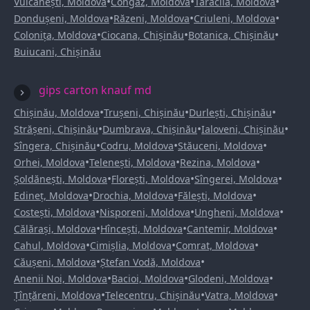
•
•
•
Vulcănești, Moldova
Congaz, Moldova
Taraclia, Moldova
•
•
•
Dondușeni, Moldova
Răzeni, Moldova
Criuleni, Moldova
•
•
•
Colonița, Moldova
Ciocana, Chișinău
Botanica, Chișinău
Buiucani, Chișinău
gips carton knauf md
•
•
•
Chișinău, Moldova
Trușeni, Chișinău
Durlești, Chișinău
•
•
•
Strășeni, Chișinău
Dumbrava, Chișinău
Ialoveni, Chișinău
•
•
•
Sîngera, Chișinău
Codru, Moldova
Stăuceni, Moldova
•
•
•
Orhei, Moldova
Telenești, Moldova
Rezina, Moldova
•
•
•
Șoldănești, Moldova
Florești, Moldova
Sîngerei, Moldova
•
•
•
Edineț, Moldova
Drochia, Moldova
Fălești, Moldova
•
•
•
Costești, Moldova
Nisporeni, Moldova
Ungheni, Moldova
•
•
•
Călărași, Moldova
Hîncești, Moldova
Cantemir, Moldova
•
•
•
Cahul, Moldova
Cimișlia, Moldova
Comrat, Moldova
•
•
Căușeni, Moldova
Ștefan Vodă, Moldova
•
•
•
Anenii Noi, Moldova
Bacioi, Moldova
Glodeni, Moldova
•
•
•
Țînțăreni, Moldova
Telecentru, Chișinău
Vatra, Moldova