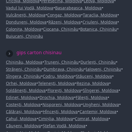
•
•
•
Cricova, Moldova
Peresecina, Moldova
Leova, Moldova
•
•
Vadul lui Vodă, Moldova
Basarabeasca, Moldova
•
•
•
Vulcănești, Moldova
Congaz, Moldova
Taraclia, Moldova
•
•
•
Dondușeni, Moldova
Răzeni, Moldova
Criuleni, Moldova
•
•
•
Colonița, Moldova
Ciocana, Chișinău
Botanica, Chișinău
Buiucani, Chișinău
gips carton chisinau
•
•
•
Chișinău, Moldova
Trușeni, Chișinău
Durlești, Chișinău
•
•
•
Strășeni, Chișinău
Dumbrava, Chișinău
Ialoveni, Chișinău
•
•
•
Sîngera, Chișinău
Codru, Moldova
Stăuceni, Moldova
•
•
•
Orhei, Moldova
Telenești, Moldova
Rezina, Moldova
•
•
•
Șoldănești, Moldova
Florești, Moldova
Sîngerei, Moldova
•
•
•
Edineț, Moldova
Drochia, Moldova
Fălești, Moldova
•
•
•
Costești, Moldova
Nisporeni, Moldova
Ungheni, Moldova
•
•
•
Călărași, Moldova
Hîncești, Moldova
Cantemir, Moldova
•
•
•
Cahul, Moldova
Cimișlia, Moldova
Comrat, Moldova
•
•
Căușeni, Moldova
Ștefan Vodă, Moldova