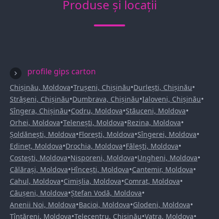
Produse și locații
profile gips carton
•
•
•
Chișinău, Moldova
Trușeni, Chișinău
Durlești, Chișinău
•
•
•
Strășeni, Chișinău
Dumbrava, Chișinău
Ialoveni, Chișinău
•
•
•
Sîngera, Chișinău
Codru, Moldova
Stăuceni, Moldova
•
•
•
Orhei, Moldova
Telenești, Moldova
Rezina, Moldova
•
•
•
Șoldănești, Moldova
Florești, Moldova
Sîngerei, Moldova
•
•
•
Edineț, Moldova
Drochia, Moldova
Fălești, Moldova
•
•
•
Costești, Moldova
Nisporeni, Moldova
Ungheni, Moldova
•
•
•
Călărași, Moldova
Hîncești, Moldova
Cantemir, Moldova
•
•
•
Cahul, Moldova
Cimișlia, Moldova
Comrat, Moldova
•
•
Căușeni, Moldova
Ștefan Vodă, Moldova
•
•
•
Anenii Noi, Moldova
Bacioi, Moldova
Glodeni, Moldova
•
•
•
Țînțăreni, Moldova
Telecentru, Chișinău
Vatra, Moldova