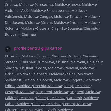
•
•
•
Cricova, Moldova
Peresecina, Moldova
Leova, Moldova
•
•
Vadul lui Vodă, Moldova
Basarabeasca, Moldova
•
•
•
Vulcănești, Moldova
Congaz, Moldova
Taraclia, Moldova
•
•
•
Dondușeni, Moldova
Răzeni, Moldova
Criuleni, Moldova
•
•
•
Colonița, Moldova
Ciocana, Chișinău
Botanica, Chișinău
Buiucani, Chișinău
profile pentru gips carton
•
•
•
Chișinău, Moldova
Trușeni, Chișinău
Durlești, Chișinău
•
•
•
Strășeni, Chișinău
Dumbrava, Chișinău
Ialoveni, Chișinău
•
•
•
Sîngera, Chișinău
Codru, Moldova
Stăuceni, Moldova
•
•
•
Orhei, Moldova
Telenești, Moldova
Rezina, Moldova
•
•
•
Șoldănești, Moldova
Florești, Moldova
Sîngerei, Moldova
•
•
•
Edineț, Moldova
Drochia, Moldova
Fălești, Moldova
•
•
•
Costești, Moldova
Nisporeni, Moldova
Ungheni, Moldova
•
•
•
Călărași, Moldova
Hîncești, Moldova
Cantemir, Moldova
•
•
•
Cahul, Moldova
Cimișlia, Moldova
Comrat, Moldova
•
•
Căușeni, Moldova
Ștefan Vodă, Moldova