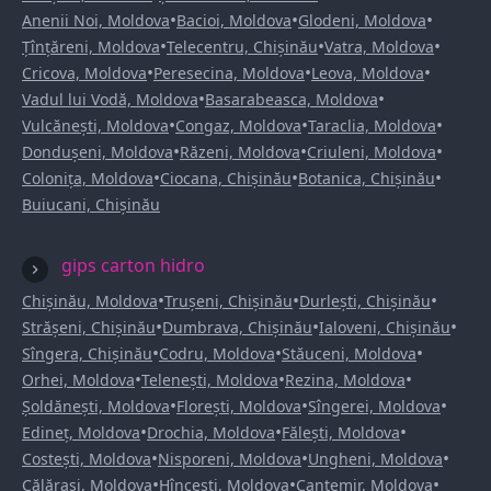
•
•
•
Anenii Noi, Moldova
Bacioi, Moldova
Glodeni, Moldova
•
•
•
Țînțăreni, Moldova
Telecentru, Chișinău
Vatra, Moldova
•
•
•
Cricova, Moldova
Peresecina, Moldova
Leova, Moldova
•
•
Vadul lui Vodă, Moldova
Basarabeasca, Moldova
•
•
•
Vulcănești, Moldova
Congaz, Moldova
Taraclia, Moldova
•
•
•
Dondușeni, Moldova
Răzeni, Moldova
Criuleni, Moldova
•
•
•
Colonița, Moldova
Ciocana, Chișinău
Botanica, Chișinău
Buiucani, Chișinău
gips carton hidro
•
•
•
Chișinău, Moldova
Trușeni, Chișinău
Durlești, Chișinău
•
•
•
Strășeni, Chișinău
Dumbrava, Chișinău
Ialoveni, Chișinău
•
•
•
Sîngera, Chișinău
Codru, Moldova
Stăuceni, Moldova
•
•
•
Orhei, Moldova
Telenești, Moldova
Rezina, Moldova
•
•
•
Șoldănești, Moldova
Florești, Moldova
Sîngerei, Moldova
•
•
•
Edineț, Moldova
Drochia, Moldova
Fălești, Moldova
•
•
•
Costești, Moldova
Nisporeni, Moldova
Ungheni, Moldova
•
•
•
Călărași, Moldova
Hîncești, Moldova
Cantemir, Moldova