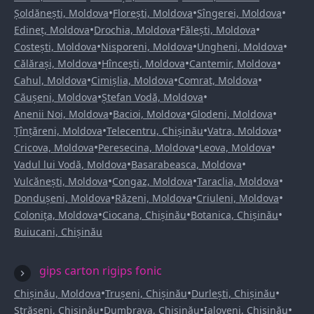
•
•
•
Șoldănești, Moldova
Florești, Moldova
Sîngerei, Moldova
•
•
•
Edineț, Moldova
Drochia, Moldova
Fălești, Moldova
•
•
•
Costești, Moldova
Nisporeni, Moldova
Ungheni, Moldova
•
•
•
Călărași, Moldova
Hîncești, Moldova
Cantemir, Moldova
•
•
•
Cahul, Moldova
Cimișlia, Moldova
Comrat, Moldova
•
•
Căușeni, Moldova
Ștefan Vodă, Moldova
•
•
•
Anenii Noi, Moldova
Bacioi, Moldova
Glodeni, Moldova
•
•
•
Țînțăreni, Moldova
Telecentru, Chișinău
Vatra, Moldova
•
•
•
Cricova, Moldova
Peresecina, Moldova
Leova, Moldova
•
•
Vadul lui Vodă, Moldova
Basarabeasca, Moldova
•
•
•
Vulcănești, Moldova
Congaz, Moldova
Taraclia, Moldova
•
•
•
Dondușeni, Moldova
Răzeni, Moldova
Criuleni, Moldova
•
•
•
Colonița, Moldova
Ciocana, Chișinău
Botanica, Chișinău
Buiucani, Chișinău
gips carton rigips fonic
•
•
•
Chișinău, Moldova
Trușeni, Chișinău
Durlești, Chișinău
•
•
•
Strășeni, Chișinău
Dumbrava, Chișinău
Ialoveni, Chișinău