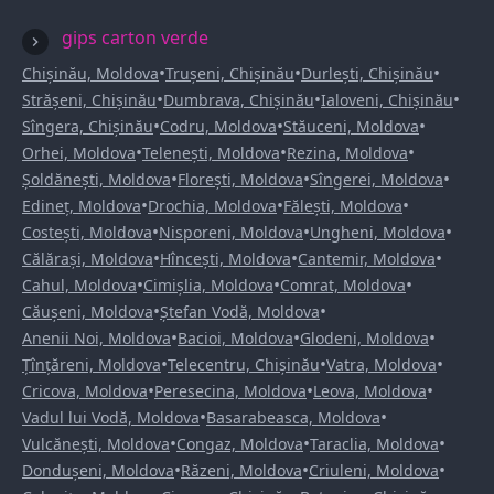
gips carton verde
•
•
•
Chișinău, Moldova
Trușeni, Chișinău
Durlești, Chișinău
•
•
•
Strășeni, Chișinău
Dumbrava, Chișinău
Ialoveni, Chișinău
•
•
•
Sîngera, Chișinău
Codru, Moldova
Stăuceni, Moldova
•
•
•
Orhei, Moldova
Telenești, Moldova
Rezina, Moldova
•
•
•
Șoldănești, Moldova
Florești, Moldova
Sîngerei, Moldova
•
•
•
Edineț, Moldova
Drochia, Moldova
Fălești, Moldova
•
•
•
Costești, Moldova
Nisporeni, Moldova
Ungheni, Moldova
•
•
•
Călărași, Moldova
Hîncești, Moldova
Cantemir, Moldova
•
•
•
Cahul, Moldova
Cimișlia, Moldova
Comrat, Moldova
•
•
Căușeni, Moldova
Ștefan Vodă, Moldova
•
•
•
Anenii Noi, Moldova
Bacioi, Moldova
Glodeni, Moldova
•
•
•
Țînțăreni, Moldova
Telecentru, Chișinău
Vatra, Moldova
•
•
•
Cricova, Moldova
Peresecina, Moldova
Leova, Moldova
•
•
Vadul lui Vodă, Moldova
Basarabeasca, Moldova
•
•
•
Vulcănești, Moldova
Congaz, Moldova
Taraclia, Moldova
•
•
•
Dondușeni, Moldova
Răzeni, Moldova
Criuleni, Moldova