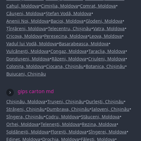
•
•
•
Cahul, Moldova
Cimișlia, Moldova
Comrat, Moldova
•
•
Căușeni, Moldova
Ștefan Vodă, Moldova
•
•
•
Anenii Noi, Moldova
Bacioi, Moldova
Glodeni, Moldova
•
•
•
Țînțăreni, Moldova
Telecentru, Chișinău
Vatra, Moldova
•
•
•
Cricova, Moldova
Peresecina, Moldova
Leova, Moldova
•
•
Vadul lui Vodă, Moldova
Basarabeasca, Moldova
•
•
•
Vulcănești, Moldova
Congaz, Moldova
Taraclia, Moldova
•
•
•
Dondușeni, Moldova
Răzeni, Moldova
Criuleni, Moldova
•
•
•
Colonița, Moldova
Ciocana, Chișinău
Botanica, Chișinău
Buiucani, Chișinău
gips carton md
•
•
•
Chișinău, Moldova
Trușeni, Chișinău
Durlești, Chișinău
•
•
•
Strășeni, Chișinău
Dumbrava, Chișinău
Ialoveni, Chișinău
•
•
•
Sîngera, Chișinău
Codru, Moldova
Stăuceni, Moldova
•
•
•
Orhei, Moldova
Telenești, Moldova
Rezina, Moldova
•
•
•
Șoldănești, Moldova
Florești, Moldova
Sîngerei, Moldova
•
•
•
Edineț, Moldova
Drochia, Moldova
Fălești, Moldova