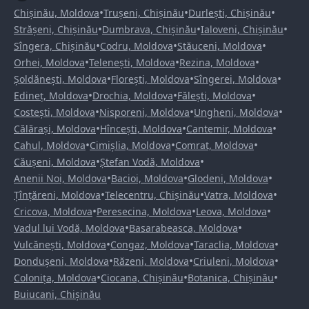
•
•
•
Chișinău, Moldova
Trușeni, Chișinău
Durlești, Chișinău
•
•
•
Strășeni, Chișinău
Dumbrava, Chișinău
Ialoveni, Chișinău
•
•
•
Sîngera, Chișinău
Codru, Moldova
Stăuceni, Moldova
•
•
•
Orhei, Moldova
Telenești, Moldova
Rezina, Moldova
•
•
•
Șoldănești, Moldova
Florești, Moldova
Sîngerei, Moldova
•
•
•
Edineț, Moldova
Drochia, Moldova
Fălești, Moldova
•
•
•
Costești, Moldova
Nisporeni, Moldova
Ungheni, Moldova
•
•
•
Călărași, Moldova
Hîncești, Moldova
Cantemir, Moldova
•
•
•
Cahul, Moldova
Cimișlia, Moldova
Comrat, Moldova
•
•
Căușeni, Moldova
Ștefan Vodă, Moldova
•
•
•
Anenii Noi, Moldova
Bacioi, Moldova
Glodeni, Moldova
•
•
•
Țînțăreni, Moldova
Telecentru, Chișinău
Vatra, Moldova
•
•
•
Cricova, Moldova
Peresecina, Moldova
Leova, Moldova
•
•
Vadul lui Vodă, Moldova
Basarabeasca, Moldova
•
•
•
Vulcănești, Moldova
Congaz, Moldova
Taraclia, Moldova
•
•
•
Dondușeni, Moldova
Răzeni, Moldova
Criuleni, Moldova
•
•
•
Colonița, Moldova
Ciocana, Chișinău
Botanica, Chișinău
Buiucani, Chișinău