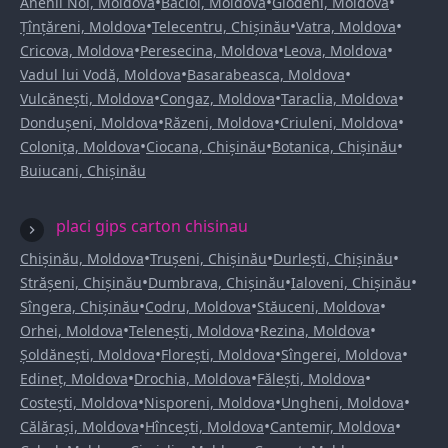
•
•
•
Anenii Noi, Moldova
Bacioi, Moldova
Glodeni, Moldova
•
•
•
Țînțăreni, Moldova
Telecentru, Chișinău
Vatra, Moldova
•
•
•
Cricova, Moldova
Peresecina, Moldova
Leova, Moldova
•
•
Vadul lui Vodă, Moldova
Basarabeasca, Moldova
•
•
•
Vulcănești, Moldova
Congaz, Moldova
Taraclia, Moldova
•
•
•
Dondușeni, Moldova
Răzeni, Moldova
Criuleni, Moldova
•
•
•
Colonița, Moldova
Ciocana, Chișinău
Botanica, Chișinău
Buiucani, Chișinău
placi gips carton chisinau
•
•
•
Chișinău, Moldova
Trușeni, Chișinău
Durlești, Chișinău
•
•
•
Strășeni, Chișinău
Dumbrava, Chișinău
Ialoveni, Chișinău
•
•
•
Sîngera, Chișinău
Codru, Moldova
Stăuceni, Moldova
•
•
•
Orhei, Moldova
Telenești, Moldova
Rezina, Moldova
•
•
•
Șoldănești, Moldova
Florești, Moldova
Sîngerei, Moldova
•
•
•
Edineț, Moldova
Drochia, Moldova
Fălești, Moldova
•
•
•
Costești, Moldova
Nisporeni, Moldova
Ungheni, Moldova
•
•
•
Călărași, Moldova
Hîncești, Moldova
Cantemir, Moldova