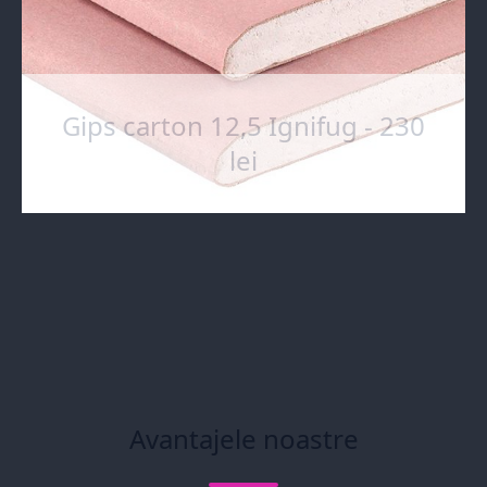
Gips carton 12,5 Ignifug - 230
lei
Avantajele noastre