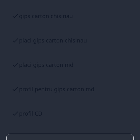
gips carton chisinau
placi gips carton chisinau
placi gips carton md
profil pentru gips carton md
profil CD