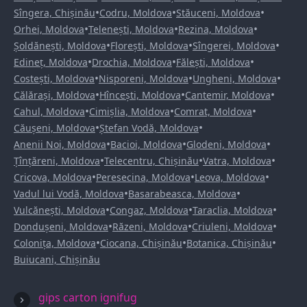
•
•
•
Sîngera, Chișinău
Codru, Moldova
Stăuceni, Moldova
•
•
•
Orhei, Moldova
Telenești, Moldova
Rezina, Moldova
•
•
•
Șoldănești, Moldova
Florești, Moldova
Sîngerei, Moldova
•
•
•
Edineț, Moldova
Drochia, Moldova
Fălești, Moldova
•
•
•
Costești, Moldova
Nisporeni, Moldova
Ungheni, Moldova
•
•
•
Călărași, Moldova
Hîncești, Moldova
Cantemir, Moldova
•
•
•
Cahul, Moldova
Cimișlia, Moldova
Comrat, Moldova
•
•
Căușeni, Moldova
Ștefan Vodă, Moldova
•
•
•
Anenii Noi, Moldova
Bacioi, Moldova
Glodeni, Moldova
•
•
•
Țînțăreni, Moldova
Telecentru, Chișinău
Vatra, Moldova
•
•
•
Cricova, Moldova
Peresecina, Moldova
Leova, Moldova
•
•
Vadul lui Vodă, Moldova
Basarabeasca, Moldova
•
•
•
Vulcănești, Moldova
Congaz, Moldova
Taraclia, Moldova
•
•
•
Dondușeni, Moldova
Răzeni, Moldova
Criuleni, Moldova
•
•
•
Colonița, Moldova
Ciocana, Chișinău
Botanica, Chișinău
Buiucani, Chișinău
gips carton ignifug