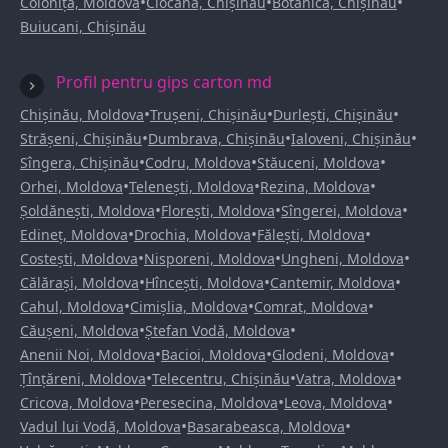
•
•
•
Colonița, Moldova
Ciocana, Chișinău
Botanica, Chișinău
Buiucani, Chișinău
Profil pentru gips carton md
•
•
•
Chișinău, Moldova
Trușeni, Chișinău
Durlești, Chișinău
•
•
•
Strășeni, Chișinău
Dumbrava, Chișinău
Ialoveni, Chișinău
•
•
•
Sîngera, Chișinău
Codru, Moldova
Stăuceni, Moldova
•
•
•
Orhei, Moldova
Telenești, Moldova
Rezina, Moldova
•
•
•
Șoldănești, Moldova
Florești, Moldova
Sîngerei, Moldova
•
•
•
Edineț, Moldova
Drochia, Moldova
Fălești, Moldova
•
•
•
Costești, Moldova
Nisporeni, Moldova
Ungheni, Moldova
•
•
•
Călărași, Moldova
Hîncești, Moldova
Cantemir, Moldova
•
•
•
Cahul, Moldova
Cimișlia, Moldova
Comrat, Moldova
•
•
Căușeni, Moldova
Ștefan Vodă, Moldova
•
•
•
Anenii Noi, Moldova
Bacioi, Moldova
Glodeni, Moldova
•
•
•
Țînțăreni, Moldova
Telecentru, Chișinău
Vatra, Moldova
•
•
•
Cricova, Moldova
Peresecina, Moldova
Leova, Moldova
•
•
Vadul lui Vodă, Moldova
Basarabeasca, Moldova