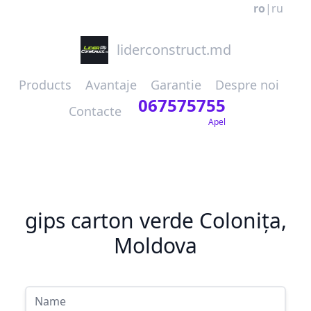
ro
|
ru
liderconstruct.md
Products
Avantaje
Garantie
Despre noi
067575755
Contacte
Apel
gips carton verde Colonița,
Moldova