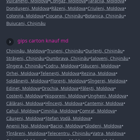
•
•
•
Vulcănești, Moldova
Congaz, Moldova
Taraclia, Moldova
•
•
•
Dondușeni, Moldova
Răzeni, Moldova
Criuleni, Moldova
•
•
•
Colonița, Moldova
Ciocana, Chișinău
Botanica, Chișinău
Buiucani, Chișinău
gips carton knauf md
•
•
•
Chișinău, Moldova
Trușeni, Chișinău
Durlești, Chișinău
•
•
•
Strășeni, Chișinău
Dumbrava, Chișinău
Ialoveni, Chișinău
•
•
•
Sîngera, Chișinău
Codru, Moldova
Stăuceni, Moldova
•
•
•
Orhei, Moldova
Telenești, Moldova
Rezina, Moldova
•
•
•
Șoldănești, Moldova
Florești, Moldova
Sîngerei, Moldova
•
•
•
Edineț, Moldova
Drochia, Moldova
Fălești, Moldova
•
•
•
Costești, Moldova
Nisporeni, Moldova
Ungheni, Moldova
•
•
•
Călărași, Moldova
Hîncești, Moldova
Cantemir, Moldova
•
•
•
Cahul, Moldova
Cimișlia, Moldova
Comrat, Moldova
•
•
Căușeni, Moldova
Ștefan Vodă, Moldova
•
•
•
Anenii Noi, Moldova
Bacioi, Moldova
Glodeni, Moldova
•
•
•
Țînțăreni, Moldova
Telecentru, Chișinău
Vatra, Moldova