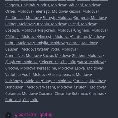
•
•
•
Sîngera, Chișinău
Codru, Moldova
Stăuceni, Moldova
•
•
•
Orhei, Moldova
Telenești, Moldova
Rezina, Moldova
•
•
•
Șoldănești, Moldova
Florești, Moldova
Sîngerei, Moldova
•
•
•
Edineț, Moldova
Drochia, Moldova
Fălești, Moldova
•
•
•
Costești, Moldova
Nisporeni, Moldova
Ungheni, Moldova
•
•
•
Călărași, Moldova
Hîncești, Moldova
Cantemir, Moldova
•
•
•
Cahul, Moldova
Cimișlia, Moldova
Comrat, Moldova
•
•
Căușeni, Moldova
Ștefan Vodă, Moldova
•
•
•
Anenii Noi, Moldova
Bacioi, Moldova
Glodeni, Moldova
•
•
•
Țînțăreni, Moldova
Telecentru, Chișinău
Vatra, Moldova
•
•
•
Cricova, Moldova
Peresecina, Moldova
Leova, Moldova
•
•
Vadul lui Vodă, Moldova
Basarabeasca, Moldova
•
•
•
Vulcănești, Moldova
Congaz, Moldova
Taraclia, Moldova
•
•
•
Dondușeni, Moldova
Răzeni, Moldova
Criuleni, Moldova
•
•
•
Colonița, Moldova
Ciocana, Chișinău
Botanica, Chișinău
Buiucani, Chișinău
gips carton ignifug