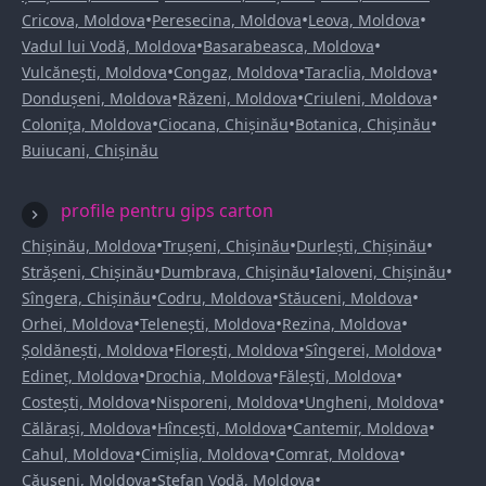
•
•
•
Cricova, Moldova
Peresecina, Moldova
Leova, Moldova
•
•
Vadul lui Vodă, Moldova
Basarabeasca, Moldova
•
•
•
Vulcănești, Moldova
Congaz, Moldova
Taraclia, Moldova
•
•
•
Dondușeni, Moldova
Răzeni, Moldova
Criuleni, Moldova
•
•
•
Colonița, Moldova
Ciocana, Chișinău
Botanica, Chișinău
Buiucani, Chișinău
profile pentru gips carton
•
•
•
Chișinău, Moldova
Trușeni, Chișinău
Durlești, Chișinău
•
•
•
Strășeni, Chișinău
Dumbrava, Chișinău
Ialoveni, Chișinău
•
•
•
Sîngera, Chișinău
Codru, Moldova
Stăuceni, Moldova
•
•
•
Orhei, Moldova
Telenești, Moldova
Rezina, Moldova
•
•
•
Șoldănești, Moldova
Florești, Moldova
Sîngerei, Moldova
•
•
•
Edineț, Moldova
Drochia, Moldova
Fălești, Moldova
•
•
•
Costești, Moldova
Nisporeni, Moldova
Ungheni, Moldova
•
•
•
Călărași, Moldova
Hîncești, Moldova
Cantemir, Moldova
•
•
•
Cahul, Moldova
Cimișlia, Moldova
Comrat, Moldova
•
•
Căușeni, Moldova
Ștefan Vodă, Moldova