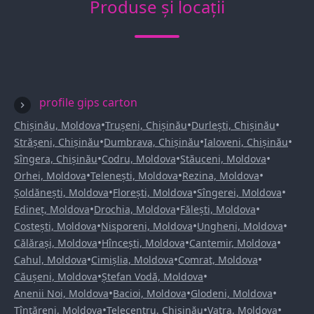
Produse și locații
profile gips carton
•
•
•
Chișinău, Moldova
Trușeni, Chișinău
Durlești, Chișinău
•
•
•
Strășeni, Chișinău
Dumbrava, Chișinău
Ialoveni, Chișinău
•
•
•
Sîngera, Chișinău
Codru, Moldova
Stăuceni, Moldova
•
•
•
Orhei, Moldova
Telenești, Moldova
Rezina, Moldova
•
•
•
Șoldănești, Moldova
Florești, Moldova
Sîngerei, Moldova
•
•
•
Edineț, Moldova
Drochia, Moldova
Fălești, Moldova
•
•
•
Costești, Moldova
Nisporeni, Moldova
Ungheni, Moldova
•
•
•
Călărași, Moldova
Hîncești, Moldova
Cantemir, Moldova
•
•
•
Cahul, Moldova
Cimișlia, Moldova
Comrat, Moldova
•
•
Căușeni, Moldova
Ștefan Vodă, Moldova
•
•
•
Anenii Noi, Moldova
Bacioi, Moldova
Glodeni, Moldova
•
•
•
Țînțăreni, Moldova
Telecentru, Chișinău
Vatra, Moldova