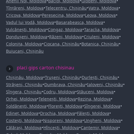
•
•
•
Anenii Noi, Moldova
Bacioi, Moldova
Glodeni, Moldova
•
•
•
Țînțăreni, Moldova
Telecentru, Chișinău
Vatra, Moldova
•
•
•
Cricova, Moldova
Peresecina, Moldova
Leova, Moldova
•
•
Vadul lui Vodă, Moldova
Basarabeasca, Moldova
•
•
•
Vulcănești, Moldova
Congaz, Moldova
Taraclia, Moldova
•
•
•
Dondușeni, Moldova
Răzeni, Moldova
Criuleni, Moldova
•
•
•
Colonița, Moldova
Ciocana, Chișinău
Botanica, Chișinău
Buiucani, Chișinău
placi gips carton chisinau
•
•
•
Chișinău, Moldova
Trușeni, Chișinău
Durlești, Chișinău
•
•
•
Strășeni, Chișinău
Dumbrava, Chișinău
Ialoveni, Chișinău
•
•
•
Sîngera, Chișinău
Codru, Moldova
Stăuceni, Moldova
•
•
•
Orhei, Moldova
Telenești, Moldova
Rezina, Moldova
•
•
•
Șoldănești, Moldova
Florești, Moldova
Sîngerei, Moldova
•
•
•
Edineț, Moldova
Drochia, Moldova
Fălești, Moldova
•
•
•
Costești, Moldova
Nisporeni, Moldova
Ungheni, Moldova
•
•
•
Călărași, Moldova
Hîncești, Moldova
Cantemir, Moldova