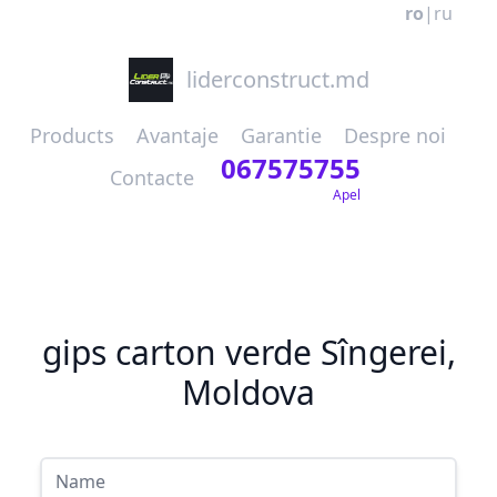
ro
|
ru
liderconstruct.md
Products
Avantaje
Garantie
Despre noi
067575755
Contacte
Apel
gips carton verde Sîngerei,
Moldova