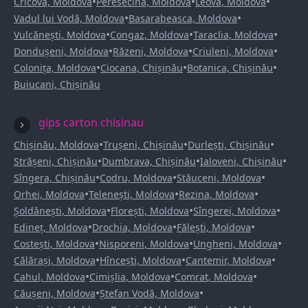
•
•
•
Cricova, Moldova
Peresecina, Moldova
Leova, Moldova
•
•
Vadul lui Vodă, Moldova
Basarabeasca, Moldova
•
•
•
Vulcănești, Moldova
Congaz, Moldova
Taraclia, Moldova
•
•
•
Dondușeni, Moldova
Răzeni, Moldova
Criuleni, Moldova
•
•
•
Colonița, Moldova
Ciocana, Chișinău
Botanica, Chișinău
Buiucani, Chișinău
gips carton chisinau
•
•
•
Chișinău, Moldova
Trușeni, Chișinău
Durlești, Chișinău
•
•
•
Strășeni, Chișinău
Dumbrava, Chișinău
Ialoveni, Chișinău
•
•
•
Sîngera, Chișinău
Codru, Moldova
Stăuceni, Moldova
•
•
•
Orhei, Moldova
Telenești, Moldova
Rezina, Moldova
•
•
•
Șoldănești, Moldova
Florești, Moldova
Sîngerei, Moldova
•
•
•
Edineț, Moldova
Drochia, Moldova
Fălești, Moldova
•
•
•
Costești, Moldova
Nisporeni, Moldova
Ungheni, Moldova
•
•
•
Călărași, Moldova
Hîncești, Moldova
Cantemir, Moldova
•
•
•
Cahul, Moldova
Cimișlia, Moldova
Comrat, Moldova
•
•
Căușeni, Moldova
Ștefan Vodă, Moldova