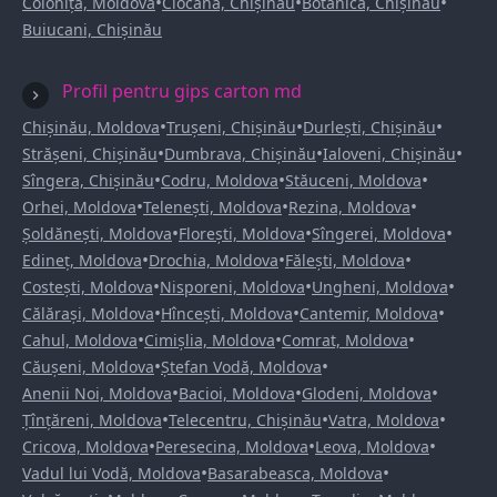
•
•
•
Colonița, Moldova
Ciocana, Chișinău
Botanica, Chișinău
Buiucani, Chișinău
Profil pentru gips carton md
•
•
•
Chișinău, Moldova
Trușeni, Chișinău
Durlești, Chișinău
•
•
•
Strășeni, Chișinău
Dumbrava, Chișinău
Ialoveni, Chișinău
•
•
•
Sîngera, Chișinău
Codru, Moldova
Stăuceni, Moldova
•
•
•
Orhei, Moldova
Telenești, Moldova
Rezina, Moldova
•
•
•
Șoldănești, Moldova
Florești, Moldova
Sîngerei, Moldova
•
•
•
Edineț, Moldova
Drochia, Moldova
Fălești, Moldova
•
•
•
Costești, Moldova
Nisporeni, Moldova
Ungheni, Moldova
•
•
•
Călărași, Moldova
Hîncești, Moldova
Cantemir, Moldova
•
•
•
Cahul, Moldova
Cimișlia, Moldova
Comrat, Moldova
•
•
Căușeni, Moldova
Ștefan Vodă, Moldova
•
•
•
Anenii Noi, Moldova
Bacioi, Moldova
Glodeni, Moldova
•
•
•
Țînțăreni, Moldova
Telecentru, Chișinău
Vatra, Moldova
•
•
•
Cricova, Moldova
Peresecina, Moldova
Leova, Moldova
•
•
Vadul lui Vodă, Moldova
Basarabeasca, Moldova