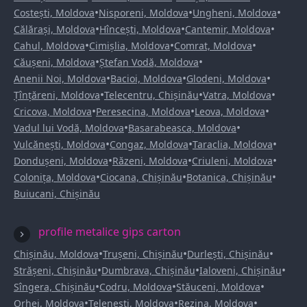
•
•
•
Costești, Moldova
Nisporeni, Moldova
Ungheni, Moldova
•
•
•
Călărași, Moldova
Hîncești, Moldova
Cantemir, Moldova
•
•
•
Cahul, Moldova
Cimișlia, Moldova
Comrat, Moldova
•
•
Căușeni, Moldova
Ștefan Vodă, Moldova
•
•
•
Anenii Noi, Moldova
Bacioi, Moldova
Glodeni, Moldova
•
•
•
Țînțăreni, Moldova
Telecentru, Chișinău
Vatra, Moldova
•
•
•
Cricova, Moldova
Peresecina, Moldova
Leova, Moldova
•
•
Vadul lui Vodă, Moldova
Basarabeasca, Moldova
•
•
•
Vulcănești, Moldova
Congaz, Moldova
Taraclia, Moldova
•
•
•
Dondușeni, Moldova
Răzeni, Moldova
Criuleni, Moldova
•
•
•
Colonița, Moldova
Ciocana, Chișinău
Botanica, Chișinău
Buiucani, Chișinău
profile metalice gips carton
•
•
•
Chișinău, Moldova
Trușeni, Chișinău
Durlești, Chișinău
•
•
•
Strășeni, Chișinău
Dumbrava, Chișinău
Ialoveni, Chișinău
•
•
•
Sîngera, Chișinău
Codru, Moldova
Stăuceni, Moldova
•
•
•
Orhei, Moldova
Telenești, Moldova
Rezina, Moldova