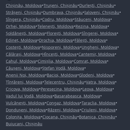
•
•
•
Chișinău, Moldova
Trușeni, Chișinău
Durlești, Chișinău
•
•
•
Strășeni, Chișinău
Dumbrava, Chișinău
Ialoveni, Chișinău
•
•
•
Sîngera, Chișinău
Codru, Moldova
Stăuceni, Moldova
•
•
•
Orhei, Moldova
Telenești, Moldova
Rezina, Moldova
•
•
•
Șoldănești, Moldova
Florești, Moldova
Sîngerei, Moldova
•
•
•
Edineț, Moldova
Drochia, Moldova
Fălești, Moldova
•
•
•
Costești, Moldova
Nisporeni, Moldova
Ungheni, Moldova
•
•
•
Călărași, Moldova
Hîncești, Moldova
Cantemir, Moldova
•
•
•
Cahul, Moldova
Cimișlia, Moldova
Comrat, Moldova
•
•
Căușeni, Moldova
Ștefan Vodă, Moldova
•
•
•
Anenii Noi, Moldova
Bacioi, Moldova
Glodeni, Moldova
•
•
•
Țînțăreni, Moldova
Telecentru, Chișinău
Vatra, Moldova
•
•
•
Cricova, Moldova
Peresecina, Moldova
Leova, Moldova
•
•
Vadul lui Vodă, Moldova
Basarabeasca, Moldova
•
•
•
Vulcănești, Moldova
Congaz, Moldova
Taraclia, Moldova
•
•
•
Dondușeni, Moldova
Răzeni, Moldova
Criuleni, Moldova
•
•
•
Colonița, Moldova
Ciocana, Chișinău
Botanica, Chișinău
Buiucani, Chișinău