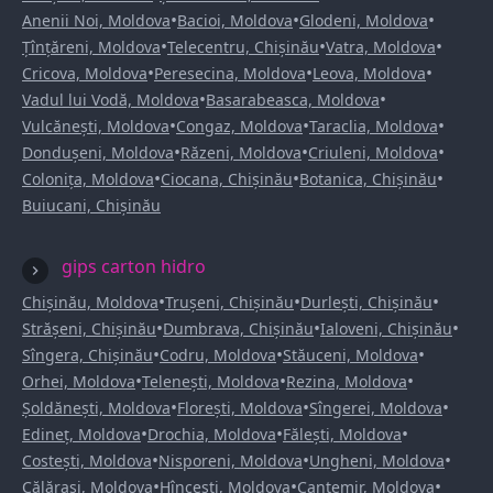
•
•
•
Anenii Noi, Moldova
Bacioi, Moldova
Glodeni, Moldova
•
•
•
Țînțăreni, Moldova
Telecentru, Chișinău
Vatra, Moldova
•
•
•
Cricova, Moldova
Peresecina, Moldova
Leova, Moldova
•
•
Vadul lui Vodă, Moldova
Basarabeasca, Moldova
•
•
•
Vulcănești, Moldova
Congaz, Moldova
Taraclia, Moldova
•
•
•
Dondușeni, Moldova
Răzeni, Moldova
Criuleni, Moldova
•
•
•
Colonița, Moldova
Ciocana, Chișinău
Botanica, Chișinău
Buiucani, Chișinău
gips carton hidro
•
•
•
Chișinău, Moldova
Trușeni, Chișinău
Durlești, Chișinău
•
•
•
Strășeni, Chișinău
Dumbrava, Chișinău
Ialoveni, Chișinău
•
•
•
Sîngera, Chișinău
Codru, Moldova
Stăuceni, Moldova
•
•
•
Orhei, Moldova
Telenești, Moldova
Rezina, Moldova
•
•
•
Șoldănești, Moldova
Florești, Moldova
Sîngerei, Moldova
•
•
•
Edineț, Moldova
Drochia, Moldova
Fălești, Moldova
•
•
•
Costești, Moldova
Nisporeni, Moldova
Ungheni, Moldova
•
•
•
Călărași, Moldova
Hîncești, Moldova
Cantemir, Moldova