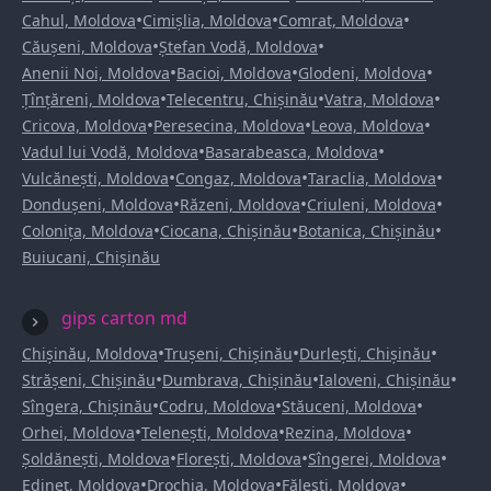
•
•
•
Cahul, Moldova
Cimișlia, Moldova
Comrat, Moldova
•
•
Căușeni, Moldova
Ștefan Vodă, Moldova
•
•
•
Anenii Noi, Moldova
Bacioi, Moldova
Glodeni, Moldova
•
•
•
Țînțăreni, Moldova
Telecentru, Chișinău
Vatra, Moldova
•
•
•
Cricova, Moldova
Peresecina, Moldova
Leova, Moldova
•
•
Vadul lui Vodă, Moldova
Basarabeasca, Moldova
•
•
•
Vulcănești, Moldova
Congaz, Moldova
Taraclia, Moldova
•
•
•
Dondușeni, Moldova
Răzeni, Moldova
Criuleni, Moldova
•
•
•
Colonița, Moldova
Ciocana, Chișinău
Botanica, Chișinău
Buiucani, Chișinău
gips carton md
•
•
•
Chișinău, Moldova
Trușeni, Chișinău
Durlești, Chișinău
•
•
•
Strășeni, Chișinău
Dumbrava, Chișinău
Ialoveni, Chișinău
•
•
•
Sîngera, Chișinău
Codru, Moldova
Stăuceni, Moldova
•
•
•
Orhei, Moldova
Telenești, Moldova
Rezina, Moldova
•
•
•
Șoldănești, Moldova
Florești, Moldova
Sîngerei, Moldova
•
•
•
Edineț, Moldova
Drochia, Moldova
Fălești, Moldova