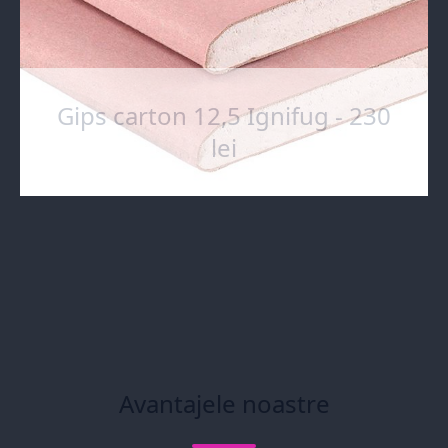
Gips carton 12,5 Ignifug - 230
lei
Avantajele noastre