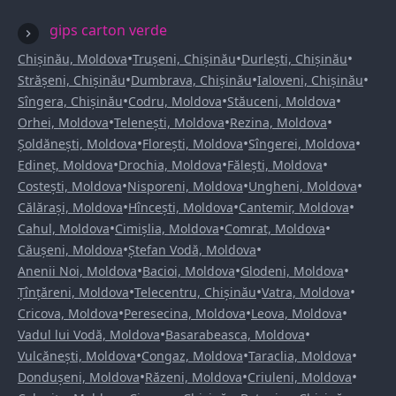
gips carton verde
•
•
•
Chișinău, Moldova
Trușeni, Chișinău
Durlești, Chișinău
•
•
•
Strășeni, Chișinău
Dumbrava, Chișinău
Ialoveni, Chișinău
•
•
•
Sîngera, Chișinău
Codru, Moldova
Stăuceni, Moldova
•
•
•
Orhei, Moldova
Telenești, Moldova
Rezina, Moldova
•
•
•
Șoldănești, Moldova
Florești, Moldova
Sîngerei, Moldova
•
•
•
Edineț, Moldova
Drochia, Moldova
Fălești, Moldova
•
•
•
Costești, Moldova
Nisporeni, Moldova
Ungheni, Moldova
•
•
•
Călărași, Moldova
Hîncești, Moldova
Cantemir, Moldova
•
•
•
Cahul, Moldova
Cimișlia, Moldova
Comrat, Moldova
•
•
Căușeni, Moldova
Ștefan Vodă, Moldova
•
•
•
Anenii Noi, Moldova
Bacioi, Moldova
Glodeni, Moldova
•
•
•
Țînțăreni, Moldova
Telecentru, Chișinău
Vatra, Moldova
•
•
•
Cricova, Moldova
Peresecina, Moldova
Leova, Moldova
•
•
Vadul lui Vodă, Moldova
Basarabeasca, Moldova
•
•
•
Vulcănești, Moldova
Congaz, Moldova
Taraclia, Moldova
•
•
•
Dondușeni, Moldova
Răzeni, Moldova
Criuleni, Moldova