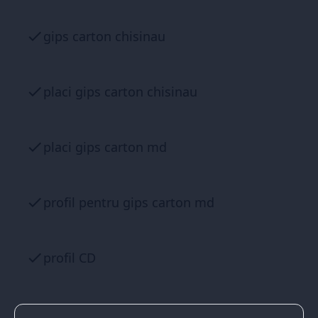
gips carton chisinau
placi gips carton chisinau
placi gips carton md
profil pentru gips carton md
profil CD