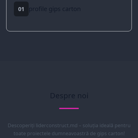
profile gips carton
01
Despre noi
Descoperiți liderconstruct.md – soluția ideală pentru
toate proiectele dumneavoastră de gips carton!