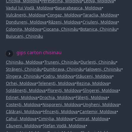
•
•
•
Cricova, Moldova
Peresecina, Moldova
Leova, Moldova
•
•
Vadul lui Vodă, Moldova
Basarabeasca, Moldova
•
•
•
Vulcănești, Moldova
Congaz, Moldova
Taraclia, Moldova
•
•
•
Dondușeni, Moldova
Răzeni, Moldova
Criuleni, Moldova
•
•
•
Colonița, Moldova
Ciocana, Chișinău
Botanica, Chișinău
Buiucani, Chișinău
gips carton chisinau
•
•
•
Chișinău, Moldova
Trușeni, Chișinău
Durlești, Chișinău
•
•
•
Strășeni, Chișinău
Dumbrava, Chișinău
Ialoveni, Chișinău
•
•
•
Sîngera, Chișinău
Codru, Moldova
Stăuceni, Moldova
•
•
•
Orhei, Moldova
Telenești, Moldova
Rezina, Moldova
•
•
•
Șoldănești, Moldova
Florești, Moldova
Sîngerei, Moldova
•
•
•
Edineț, Moldova
Drochia, Moldova
Fălești, Moldova
•
•
•
Costești, Moldova
Nisporeni, Moldova
Ungheni, Moldova
•
•
•
Călărași, Moldova
Hîncești, Moldova
Cantemir, Moldova
•
•
•
Cahul, Moldova
Cimișlia, Moldova
Comrat, Moldova
•
•
Căușeni, Moldova
Ștefan Vodă, Moldova