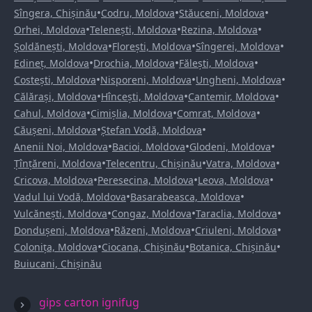
•
•
•
Sîngera, Chișinău
Codru, Moldova
Stăuceni, Moldova
•
•
•
Orhei, Moldova
Telenești, Moldova
Rezina, Moldova
•
•
•
Șoldănești, Moldova
Florești, Moldova
Sîngerei, Moldova
•
•
•
Edineț, Moldova
Drochia, Moldova
Fălești, Moldova
•
•
•
Costești, Moldova
Nisporeni, Moldova
Ungheni, Moldova
•
•
•
Călărași, Moldova
Hîncești, Moldova
Cantemir, Moldova
•
•
•
Cahul, Moldova
Cimișlia, Moldova
Comrat, Moldova
•
•
Căușeni, Moldova
Ștefan Vodă, Moldova
•
•
•
Anenii Noi, Moldova
Bacioi, Moldova
Glodeni, Moldova
•
•
•
Țînțăreni, Moldova
Telecentru, Chișinău
Vatra, Moldova
•
•
•
Cricova, Moldova
Peresecina, Moldova
Leova, Moldova
•
•
Vadul lui Vodă, Moldova
Basarabeasca, Moldova
•
•
•
Vulcănești, Moldova
Congaz, Moldova
Taraclia, Moldova
•
•
•
Dondușeni, Moldova
Răzeni, Moldova
Criuleni, Moldova
•
•
•
Colonița, Moldova
Ciocana, Chișinău
Botanica, Chișinău
Buiucani, Chișinău
gips carton ignifug