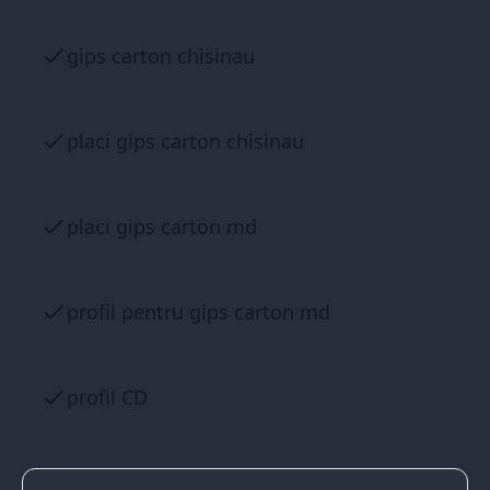
gips carton chisinau
placi gips carton chisinau
placi gips carton md
profil pentru gips carton md
profil CD