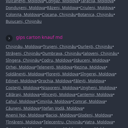
•
•
•
Vulcănești, Moldova
Congaz, Moldova
Taraclia, Moldova
•
•
•
Dondușeni, Moldova
Răzeni, Moldova
Criuleni, Moldova
•
•
•
Colonița, Moldova
Ciocana, Chișinău
Botanica, Chișinău
Buiucani, Chișinău
gips carton knauf md
•
•
•
Chișinău, Moldova
Trușeni, Chișinău
Durlești, Chișinău
•
•
•
Strășeni, Chișinău
Dumbrava, Chișinău
Ialoveni, Chișinău
•
•
•
Sîngera, Chișinău
Codru, Moldova
Stăuceni, Moldova
•
•
•
Orhei, Moldova
Telenești, Moldova
Rezina, Moldova
•
•
•
Șoldănești, Moldova
Florești, Moldova
Sîngerei, Moldova
•
•
•
Edineț, Moldova
Drochia, Moldova
Fălești, Moldova
•
•
•
Costești, Moldova
Nisporeni, Moldova
Ungheni, Moldova
•
•
•
Călărași, Moldova
Hîncești, Moldova
Cantemir, Moldova
•
•
•
Cahul, Moldova
Cimișlia, Moldova
Comrat, Moldova
•
•
Căușeni, Moldova
Ștefan Vodă, Moldova
•
•
•
Anenii Noi, Moldova
Bacioi, Moldova
Glodeni, Moldova
•
•
•
Țînțăreni, Moldova
Telecentru, Chișinău
Vatra, Moldova