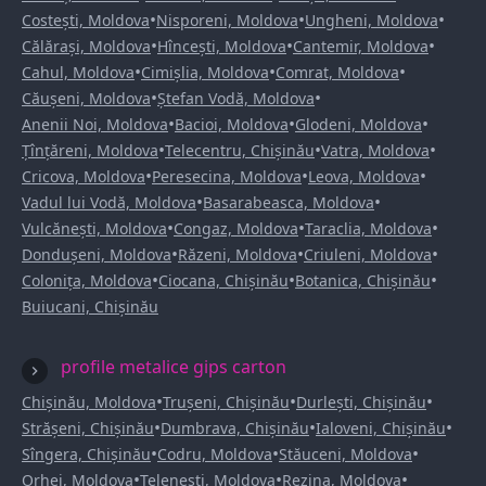
•
•
•
Costești, Moldova
Nisporeni, Moldova
Ungheni, Moldova
•
•
•
Călărași, Moldova
Hîncești, Moldova
Cantemir, Moldova
•
•
•
Cahul, Moldova
Cimișlia, Moldova
Comrat, Moldova
•
•
Căușeni, Moldova
Ștefan Vodă, Moldova
•
•
•
Anenii Noi, Moldova
Bacioi, Moldova
Glodeni, Moldova
•
•
•
Țînțăreni, Moldova
Telecentru, Chișinău
Vatra, Moldova
•
•
•
Cricova, Moldova
Peresecina, Moldova
Leova, Moldova
•
•
Vadul lui Vodă, Moldova
Basarabeasca, Moldova
•
•
•
Vulcănești, Moldova
Congaz, Moldova
Taraclia, Moldova
•
•
•
Dondușeni, Moldova
Răzeni, Moldova
Criuleni, Moldova
•
•
•
Colonița, Moldova
Ciocana, Chișinău
Botanica, Chișinău
Buiucani, Chișinău
profile metalice gips carton
•
•
•
Chișinău, Moldova
Trușeni, Chișinău
Durlești, Chișinău
•
•
•
Strășeni, Chișinău
Dumbrava, Chișinău
Ialoveni, Chișinău
•
•
•
Sîngera, Chișinău
Codru, Moldova
Stăuceni, Moldova
•
•
•
Orhei, Moldova
Telenești, Moldova
Rezina, Moldova