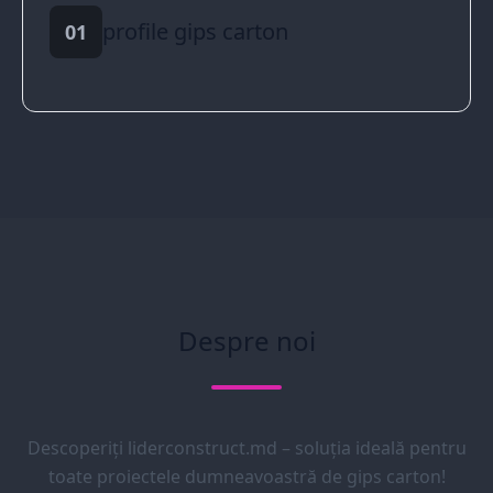
profile gips carton
01
Despre noi
Descoperiți liderconstruct.md – soluția ideală pentru
toate proiectele dumneavoastră de gips carton!