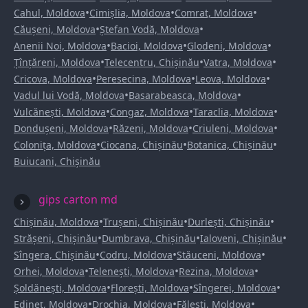
•
•
•
Cahul, Moldova
Cimișlia, Moldova
Comrat, Moldova
•
•
Căușeni, Moldova
Ștefan Vodă, Moldova
•
•
•
Anenii Noi, Moldova
Bacioi, Moldova
Glodeni, Moldova
•
•
•
Țînțăreni, Moldova
Telecentru, Chișinău
Vatra, Moldova
•
•
•
Cricova, Moldova
Peresecina, Moldova
Leova, Moldova
•
•
Vadul lui Vodă, Moldova
Basarabeasca, Moldova
•
•
•
Vulcănești, Moldova
Congaz, Moldova
Taraclia, Moldova
•
•
•
Dondușeni, Moldova
Răzeni, Moldova
Criuleni, Moldova
•
•
•
Colonița, Moldova
Ciocana, Chișinău
Botanica, Chișinău
Buiucani, Chișinău
gips carton md
•
•
•
Chișinău, Moldova
Trușeni, Chișinău
Durlești, Chișinău
•
•
•
Strășeni, Chișinău
Dumbrava, Chișinău
Ialoveni, Chișinău
•
•
•
Sîngera, Chișinău
Codru, Moldova
Stăuceni, Moldova
•
•
•
Orhei, Moldova
Telenești, Moldova
Rezina, Moldova
•
•
•
Șoldănești, Moldova
Florești, Moldova
Sîngerei, Moldova
•
•
•
Edineț, Moldova
Drochia, Moldova
Fălești, Moldova