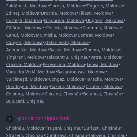
•
•
•
Șoldănești, Moldova
Florești, Moldova
Sîngerei, Moldova
•
•
•
Edineț, Moldova
Drochia, Moldova
Fălești, Moldova
•
•
•
Costești, Moldova
Nisporeni, Moldova
Ungheni, Moldova
•
•
•
Călărași, Moldova
Hîncești, Moldova
Cantemir, Moldova
•
•
•
Cahul, Moldova
Cimișlia, Moldova
Comrat, Moldova
•
•
Căușeni, Moldova
Ștefan Vodă, Moldova
•
•
•
Anenii Noi, Moldova
Bacioi, Moldova
Glodeni, Moldova
•
•
•
Țînțăreni, Moldova
Telecentru, Chișinău
Vatra, Moldova
•
•
•
Cricova, Moldova
Peresecina, Moldova
Leova, Moldova
•
•
Vadul lui Vodă, Moldova
Basarabeasca, Moldova
•
•
•
Vulcănești, Moldova
Congaz, Moldova
Taraclia, Moldova
•
•
•
Dondușeni, Moldova
Răzeni, Moldova
Criuleni, Moldova
•
•
•
Colonița, Moldova
Ciocana, Chișinău
Botanica, Chișinău
Buiucani, Chișinău
gips carton rigips fonic
•
•
•
Chișinău, Moldova
Trușeni, Chișinău
Durlești, Chișinău
•
•
•
Strășeni, Chișinău
Dumbrava, Chișinău
Ialoveni, Chișinău