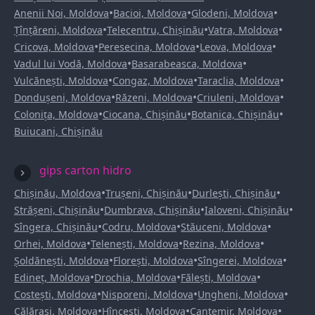
•
•
•
Anenii Noi, Moldova
Bacioi, Moldova
Glodeni, Moldova
•
•
•
Țînțăreni, Moldova
Telecentru, Chișinău
Vatra, Moldova
•
•
•
Cricova, Moldova
Peresecina, Moldova
Leova, Moldova
•
•
Vadul lui Vodă, Moldova
Basarabeasca, Moldova
•
•
•
Vulcănești, Moldova
Congaz, Moldova
Taraclia, Moldova
•
•
•
Dondușeni, Moldova
Răzeni, Moldova
Criuleni, Moldova
•
•
•
Colonița, Moldova
Ciocana, Chișinău
Botanica, Chișinău
Buiucani, Chișinău
gips carton hidro
•
•
•
Chișinău, Moldova
Trușeni, Chișinău
Durlești, Chișinău
•
•
•
Strășeni, Chișinău
Dumbrava, Chișinău
Ialoveni, Chișinău
•
•
•
Sîngera, Chișinău
Codru, Moldova
Stăuceni, Moldova
•
•
•
Orhei, Moldova
Telenești, Moldova
Rezina, Moldova
•
•
•
Șoldănești, Moldova
Florești, Moldova
Sîngerei, Moldova
•
•
•
Edineț, Moldova
Drochia, Moldova
Fălești, Moldova
•
•
•
Costești, Moldova
Nisporeni, Moldova
Ungheni, Moldova
•
•
•
Călărași, Moldova
Hîncești, Moldova
Cantemir, Moldova