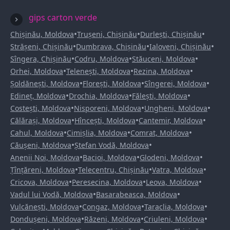
gips carton verde
•
•
•
Chișinău, Moldova
Trușeni, Chișinău
Durlești, Chișinău
•
•
•
Strășeni, Chișinău
Dumbrava, Chișinău
Ialoveni, Chișinău
•
•
•
Sîngera, Chișinău
Codru, Moldova
Stăuceni, Moldova
•
•
•
Orhei, Moldova
Telenești, Moldova
Rezina, Moldova
•
•
•
Șoldănești, Moldova
Florești, Moldova
Sîngerei, Moldova
•
•
•
Edineț, Moldova
Drochia, Moldova
Fălești, Moldova
•
•
•
Costești, Moldova
Nisporeni, Moldova
Ungheni, Moldova
•
•
•
Călărași, Moldova
Hîncești, Moldova
Cantemir, Moldova
•
•
•
Cahul, Moldova
Cimișlia, Moldova
Comrat, Moldova
•
•
Căușeni, Moldova
Ștefan Vodă, Moldova
•
•
•
Anenii Noi, Moldova
Bacioi, Moldova
Glodeni, Moldova
•
•
•
Țînțăreni, Moldova
Telecentru, Chișinău
Vatra, Moldova
•
•
•
Cricova, Moldova
Peresecina, Moldova
Leova, Moldova
•
•
Vadul lui Vodă, Moldova
Basarabeasca, Moldova
•
•
•
Vulcănești, Moldova
Congaz, Moldova
Taraclia, Moldova
•
•
•
Dondușeni, Moldova
Răzeni, Moldova
Criuleni, Moldova