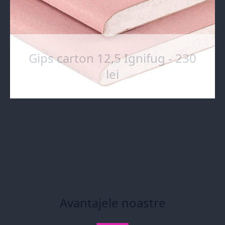
Gips carton 12,5 Ignifug - 230
lei
Avantajele noastre