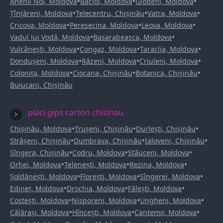
•
•
•
Anenii Noi, Moldova
Bacioi, Moldova
Glodeni, Moldova
•
•
•
Țînțăreni, Moldova
Telecentru, Chișinău
Vatra, Moldova
•
•
•
Cricova, Moldova
Peresecina, Moldova
Leova, Moldova
•
•
Vadul lui Vodă, Moldova
Basarabeasca, Moldova
•
•
•
Vulcănești, Moldova
Congaz, Moldova
Taraclia, Moldova
•
•
•
Dondușeni, Moldova
Răzeni, Moldova
Criuleni, Moldova
•
•
•
Colonița, Moldova
Ciocana, Chișinău
Botanica, Chișinău
Buiucani, Chișinău
placi gips carton chisinau
•
•
•
Chișinău, Moldova
Trușeni, Chișinău
Durlești, Chișinău
•
•
•
Strășeni, Chișinău
Dumbrava, Chișinău
Ialoveni, Chișinău
•
•
•
Sîngera, Chișinău
Codru, Moldova
Stăuceni, Moldova
•
•
•
Orhei, Moldova
Telenești, Moldova
Rezina, Moldova
•
•
•
Șoldănești, Moldova
Florești, Moldova
Sîngerei, Moldova
•
•
•
Edineț, Moldova
Drochia, Moldova
Fălești, Moldova
•
•
•
Costești, Moldova
Nisporeni, Moldova
Ungheni, Moldova
•
•
•
Călărași, Moldova
Hîncești, Moldova
Cantemir, Moldova