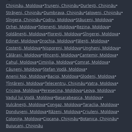
•
•
•
Chișinău, Moldova
Trușeni, Chișinău
Durlești, Chișinău
•
•
•
Strășeni, Chișinău
Dumbrava, Chișinău
Ialoveni, Chișinău
•
•
•
Sîngera, Chișinău
Codru, Moldova
Stăuceni, Moldova
•
•
•
Orhei, Moldova
Telenești, Moldova
Rezina, Moldova
•
•
•
Șoldănești, Moldova
Florești, Moldova
Sîngerei, Moldova
•
•
•
Edineț, Moldova
Drochia, Moldova
Fălești, Moldova
•
•
•
Costești, Moldova
Nisporeni, Moldova
Ungheni, Moldova
•
•
•
Călărași, Moldova
Hîncești, Moldova
Cantemir, Moldova
•
•
•
Cahul, Moldova
Cimișlia, Moldova
Comrat, Moldova
•
•
Căușeni, Moldova
Ștefan Vodă, Moldova
•
•
•
Anenii Noi, Moldova
Bacioi, Moldova
Glodeni, Moldova
•
•
•
Țînțăreni, Moldova
Telecentru, Chișinău
Vatra, Moldova
•
•
•
Cricova, Moldova
Peresecina, Moldova
Leova, Moldova
•
•
Vadul lui Vodă, Moldova
Basarabeasca, Moldova
•
•
•
Vulcănești, Moldova
Congaz, Moldova
Taraclia, Moldova
•
•
•
Dondușeni, Moldova
Răzeni, Moldova
Criuleni, Moldova
•
•
•
Colonița, Moldova
Ciocana, Chișinău
Botanica, Chișinău
Buiucani, Chișinău