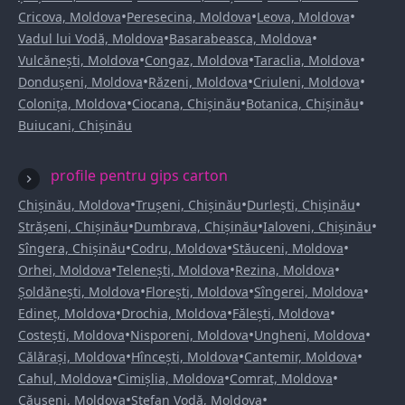
•
•
•
Cricova, Moldova
Peresecina, Moldova
Leova, Moldova
•
•
Vadul lui Vodă, Moldova
Basarabeasca, Moldova
•
•
•
Vulcănești, Moldova
Congaz, Moldova
Taraclia, Moldova
•
•
•
Dondușeni, Moldova
Răzeni, Moldova
Criuleni, Moldova
•
•
•
Colonița, Moldova
Ciocana, Chișinău
Botanica, Chișinău
Buiucani, Chișinău
profile pentru gips carton
•
•
•
Chișinău, Moldova
Trușeni, Chișinău
Durlești, Chișinău
•
•
•
Strășeni, Chișinău
Dumbrava, Chișinău
Ialoveni, Chișinău
•
•
•
Sîngera, Chișinău
Codru, Moldova
Stăuceni, Moldova
•
•
•
Orhei, Moldova
Telenești, Moldova
Rezina, Moldova
•
•
•
Șoldănești, Moldova
Florești, Moldova
Sîngerei, Moldova
•
•
•
Edineț, Moldova
Drochia, Moldova
Fălești, Moldova
•
•
•
Costești, Moldova
Nisporeni, Moldova
Ungheni, Moldova
•
•
•
Călărași, Moldova
Hîncești, Moldova
Cantemir, Moldova
•
•
•
Cahul, Moldova
Cimișlia, Moldova
Comrat, Moldova
•
•
Căușeni, Moldova
Ștefan Vodă, Moldova