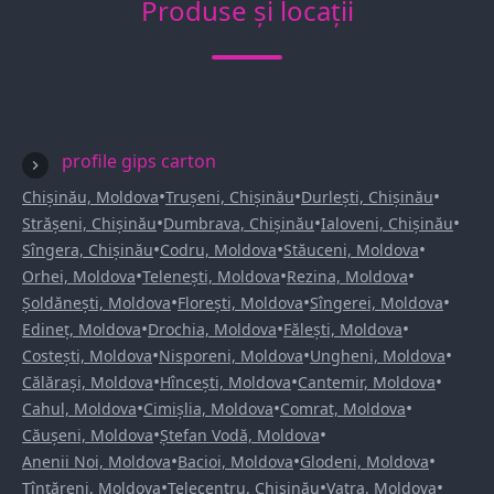
Produse și locații
profile gips carton
•
•
•
Chișinău, Moldova
Trușeni, Chișinău
Durlești, Chișinău
•
•
•
Strășeni, Chișinău
Dumbrava, Chișinău
Ialoveni, Chișinău
•
•
•
Sîngera, Chișinău
Codru, Moldova
Stăuceni, Moldova
•
•
•
Orhei, Moldova
Telenești, Moldova
Rezina, Moldova
•
•
•
Șoldănești, Moldova
Florești, Moldova
Sîngerei, Moldova
•
•
•
Edineț, Moldova
Drochia, Moldova
Fălești, Moldova
•
•
•
Costești, Moldova
Nisporeni, Moldova
Ungheni, Moldova
•
•
•
Călărași, Moldova
Hîncești, Moldova
Cantemir, Moldova
•
•
•
Cahul, Moldova
Cimișlia, Moldova
Comrat, Moldova
•
•
Căușeni, Moldova
Ștefan Vodă, Moldova
•
•
•
Anenii Noi, Moldova
Bacioi, Moldova
Glodeni, Moldova
•
•
•
Țînțăreni, Moldova
Telecentru, Chișinău
Vatra, Moldova