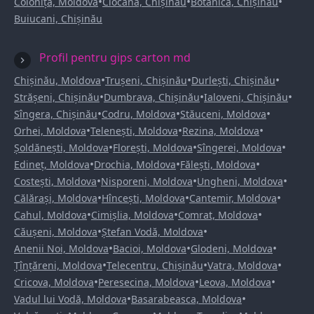
•
•
•
Colonița, Moldova
Ciocana, Chișinău
Botanica, Chișinău
Buiucani, Chișinău
Profil pentru gips carton md
•
•
•
Chișinău, Moldova
Trușeni, Chișinău
Durlești, Chișinău
•
•
•
Strășeni, Chișinău
Dumbrava, Chișinău
Ialoveni, Chișinău
•
•
•
Sîngera, Chișinău
Codru, Moldova
Stăuceni, Moldova
•
•
•
Orhei, Moldova
Telenești, Moldova
Rezina, Moldova
•
•
•
Șoldănești, Moldova
Florești, Moldova
Sîngerei, Moldova
•
•
•
Edineț, Moldova
Drochia, Moldova
Fălești, Moldova
•
•
•
Costești, Moldova
Nisporeni, Moldova
Ungheni, Moldova
•
•
•
Călărași, Moldova
Hîncești, Moldova
Cantemir, Moldova
•
•
•
Cahul, Moldova
Cimișlia, Moldova
Comrat, Moldova
•
•
Căușeni, Moldova
Ștefan Vodă, Moldova
•
•
•
Anenii Noi, Moldova
Bacioi, Moldova
Glodeni, Moldova
•
•
•
Țînțăreni, Moldova
Telecentru, Chișinău
Vatra, Moldova
•
•
•
Cricova, Moldova
Peresecina, Moldova
Leova, Moldova
•
•
Vadul lui Vodă, Moldova
Basarabeasca, Moldova