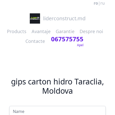
ro
|
ru
liderconstruct.md
Products
Avantaje
Garantie
Despre noi
067575755
Contacte
Apel
gips carton hidro Taraclia,
Moldova