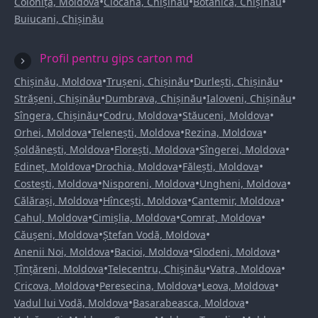
•
•
•
Colonița, Moldova
Ciocana, Chișinău
Botanica, Chișinău
Buiucani, Chișinău
Profil pentru gips carton md
•
•
•
Chișinău, Moldova
Trușeni, Chișinău
Durlești, Chișinău
•
•
•
Strășeni, Chișinău
Dumbrava, Chișinău
Ialoveni, Chișinău
•
•
•
Sîngera, Chișinău
Codru, Moldova
Stăuceni, Moldova
•
•
•
Orhei, Moldova
Telenești, Moldova
Rezina, Moldova
•
•
•
Șoldănești, Moldova
Florești, Moldova
Sîngerei, Moldova
•
•
•
Edineț, Moldova
Drochia, Moldova
Fălești, Moldova
•
•
•
Costești, Moldova
Nisporeni, Moldova
Ungheni, Moldova
•
•
•
Călărași, Moldova
Hîncești, Moldova
Cantemir, Moldova
•
•
•
Cahul, Moldova
Cimișlia, Moldova
Comrat, Moldova
•
•
Căușeni, Moldova
Ștefan Vodă, Moldova
•
•
•
Anenii Noi, Moldova
Bacioi, Moldova
Glodeni, Moldova
•
•
•
Țînțăreni, Moldova
Telecentru, Chișinău
Vatra, Moldova
•
•
•
Cricova, Moldova
Peresecina, Moldova
Leova, Moldova
•
•
Vadul lui Vodă, Moldova
Basarabeasca, Moldova