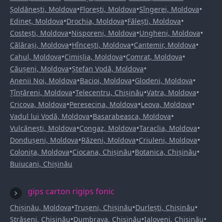
•
•
•
Șoldănești, Moldova
Florești, Moldova
Sîngerei, Moldova
•
•
•
Edineț, Moldova
Drochia, Moldova
Fălești, Moldova
•
•
•
Costești, Moldova
Nisporeni, Moldova
Ungheni, Moldova
•
•
•
Călărași, Moldova
Hîncești, Moldova
Cantemir, Moldova
•
•
•
Cahul, Moldova
Cimișlia, Moldova
Comrat, Moldova
•
•
Căușeni, Moldova
Ștefan Vodă, Moldova
•
•
•
Anenii Noi, Moldova
Bacioi, Moldova
Glodeni, Moldova
•
•
•
Țînțăreni, Moldova
Telecentru, Chișinău
Vatra, Moldova
•
•
•
Cricova, Moldova
Peresecina, Moldova
Leova, Moldova
•
•
Vadul lui Vodă, Moldova
Basarabeasca, Moldova
•
•
•
Vulcănești, Moldova
Congaz, Moldova
Taraclia, Moldova
•
•
•
Dondușeni, Moldova
Răzeni, Moldova
Criuleni, Moldova
•
•
•
Colonița, Moldova
Ciocana, Chișinău
Botanica, Chișinău
Buiucani, Chișinău
gips carton rigips fonic
•
•
•
Chișinău, Moldova
Trușeni, Chișinău
Durlești, Chișinău
•
•
•
Strășeni, Chișinău
Dumbrava, Chișinău
Ialoveni, Chișinău