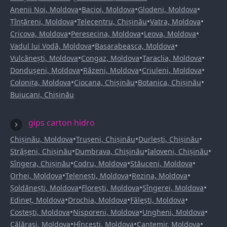
•
•
•
Anenii Noi, Moldova
Bacioi, Moldova
Glodeni, Moldova
•
•
•
Țînțăreni, Moldova
Telecentru, Chișinău
Vatra, Moldova
•
•
•
Cricova, Moldova
Peresecina, Moldova
Leova, Moldova
•
•
Vadul lui Vodă, Moldova
Basarabeasca, Moldova
•
•
•
Vulcănești, Moldova
Congaz, Moldova
Taraclia, Moldova
•
•
•
Dondușeni, Moldova
Răzeni, Moldova
Criuleni, Moldova
•
•
•
Colonița, Moldova
Ciocana, Chișinău
Botanica, Chișinău
Buiucani, Chișinău
gips carton hidro
•
•
•
Chișinău, Moldova
Trușeni, Chișinău
Durlești, Chișinău
•
•
•
Strășeni, Chișinău
Dumbrava, Chișinău
Ialoveni, Chișinău
•
•
•
Sîngera, Chișinău
Codru, Moldova
Stăuceni, Moldova
•
•
•
Orhei, Moldova
Telenești, Moldova
Rezina, Moldova
•
•
•
Șoldănești, Moldova
Florești, Moldova
Sîngerei, Moldova
•
•
•
Edineț, Moldova
Drochia, Moldova
Fălești, Moldova
•
•
•
Costești, Moldova
Nisporeni, Moldova
Ungheni, Moldova
•
•
•
Călărași, Moldova
Hîncești, Moldova
Cantemir, Moldova