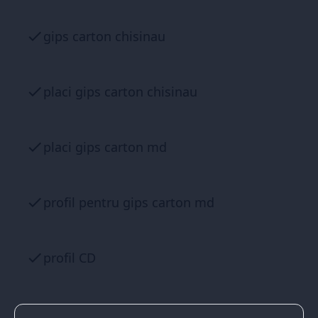
gips carton chisinau
placi gips carton chisinau
placi gips carton md
profil pentru gips carton md
profil CD