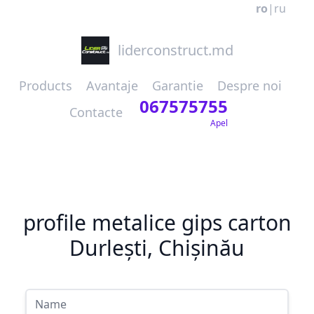
ro
|
ru
liderconstruct.md
Products
Avantaje
Garantie
Despre noi
067575755
Contacte
Apel
profile metalice gips carton
Durlești, Chișinău