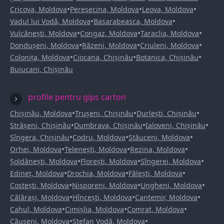
•
•
•
Cricova, Moldova
Peresecina, Moldova
Leova, Moldova
•
•
Vadul lui Vodă, Moldova
Basarabeasca, Moldova
•
•
•
Vulcănești, Moldova
Congaz, Moldova
Taraclia, Moldova
•
•
•
Dondușeni, Moldova
Răzeni, Moldova
Criuleni, Moldova
•
•
•
Colonița, Moldova
Ciocana, Chișinău
Botanica, Chișinău
Buiucani, Chișinău
profile pentru gips carton
•
•
•
Chișinău, Moldova
Trușeni, Chișinău
Durlești, Chișinău
•
•
•
Strășeni, Chișinău
Dumbrava, Chișinău
Ialoveni, Chișinău
•
•
•
Sîngera, Chișinău
Codru, Moldova
Stăuceni, Moldova
•
•
•
Orhei, Moldova
Telenești, Moldova
Rezina, Moldova
•
•
•
Șoldănești, Moldova
Florești, Moldova
Sîngerei, Moldova
•
•
•
Edineț, Moldova
Drochia, Moldova
Fălești, Moldova
•
•
•
Costești, Moldova
Nisporeni, Moldova
Ungheni, Moldova
•
•
•
Călărași, Moldova
Hîncești, Moldova
Cantemir, Moldova
•
•
•
Cahul, Moldova
Cimișlia, Moldova
Comrat, Moldova
•
•
Căușeni, Moldova
Ștefan Vodă, Moldova