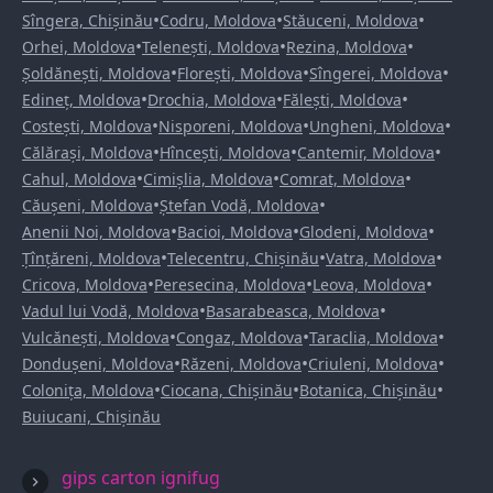
•
•
•
Sîngera, Chișinău
Codru, Moldova
Stăuceni, Moldova
•
•
•
Orhei, Moldova
Telenești, Moldova
Rezina, Moldova
•
•
•
Șoldănești, Moldova
Florești, Moldova
Sîngerei, Moldova
•
•
•
Edineț, Moldova
Drochia, Moldova
Fălești, Moldova
•
•
•
Costești, Moldova
Nisporeni, Moldova
Ungheni, Moldova
•
•
•
Călărași, Moldova
Hîncești, Moldova
Cantemir, Moldova
•
•
•
Cahul, Moldova
Cimișlia, Moldova
Comrat, Moldova
•
•
Căușeni, Moldova
Ștefan Vodă, Moldova
•
•
•
Anenii Noi, Moldova
Bacioi, Moldova
Glodeni, Moldova
•
•
•
Țînțăreni, Moldova
Telecentru, Chișinău
Vatra, Moldova
•
•
•
Cricova, Moldova
Peresecina, Moldova
Leova, Moldova
•
•
Vadul lui Vodă, Moldova
Basarabeasca, Moldova
•
•
•
Vulcănești, Moldova
Congaz, Moldova
Taraclia, Moldova
•
•
•
Dondușeni, Moldova
Răzeni, Moldova
Criuleni, Moldova
•
•
•
Colonița, Moldova
Ciocana, Chișinău
Botanica, Chișinău
Buiucani, Chișinău
gips carton ignifug