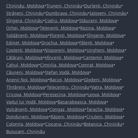
•
•
•
Chișinău, Moldova
Trușeni, Chișinău
Durlești, Chișinău
•
•
•
Strășeni, Chișinău
Dumbrava, Chișinău
Ialoveni, Chișinău
•
•
•
Sîngera, Chișinău
Codru, Moldova
Stăuceni, Moldova
•
•
•
Orhei, Moldova
Telenești, Moldova
Rezina, Moldova
•
•
•
Șoldănești, Moldova
Florești, Moldova
Sîngerei, Moldova
•
•
•
Edineț, Moldova
Drochia, Moldova
Fălești, Moldova
•
•
•
Costești, Moldova
Nisporeni, Moldova
Ungheni, Moldova
•
•
•
Călărași, Moldova
Hîncești, Moldova
Cantemir, Moldova
•
•
•
Cahul, Moldova
Cimișlia, Moldova
Comrat, Moldova
•
•
Căușeni, Moldova
Ștefan Vodă, Moldova
•
•
•
Anenii Noi, Moldova
Bacioi, Moldova
Glodeni, Moldova
•
•
•
Țînțăreni, Moldova
Telecentru, Chișinău
Vatra, Moldova
•
•
•
Cricova, Moldova
Peresecina, Moldova
Leova, Moldova
•
•
Vadul lui Vodă, Moldova
Basarabeasca, Moldova
•
•
•
Vulcănești, Moldova
Congaz, Moldova
Taraclia, Moldova
•
•
•
Dondușeni, Moldova
Răzeni, Moldova
Criuleni, Moldova
•
•
•
Colonița, Moldova
Ciocana, Chișinău
Botanica, Chișinău
Buiucani, Chișinău