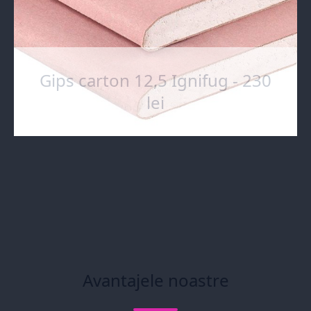
Gips carton 12,5 Ignifug - 230
lei
Avantajele noastre