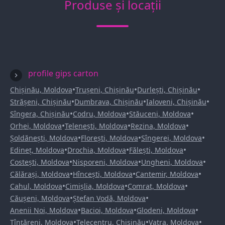
Produse și locații
profile gips carton
•
•
•
Chișinău, Moldova
Trușeni, Chișinău
Durlești, Chișinău
•
•
•
Strășeni, Chișinău
Dumbrava, Chișinău
Ialoveni, Chișinău
•
•
•
Sîngera, Chișinău
Codru, Moldova
Stăuceni, Moldova
•
•
•
Orhei, Moldova
Telenești, Moldova
Rezina, Moldova
•
•
•
Șoldănești, Moldova
Florești, Moldova
Sîngerei, Moldova
•
•
•
Edineț, Moldova
Drochia, Moldova
Fălești, Moldova
•
•
•
Costești, Moldova
Nisporeni, Moldova
Ungheni, Moldova
•
•
•
Călărași, Moldova
Hîncești, Moldova
Cantemir, Moldova
•
•
•
Cahul, Moldova
Cimișlia, Moldova
Comrat, Moldova
•
•
Căușeni, Moldova
Ștefan Vodă, Moldova
•
•
•
Anenii Noi, Moldova
Bacioi, Moldova
Glodeni, Moldova
•
•
•
Țînțăreni, Moldova
Telecentru, Chișinău
Vatra, Moldova