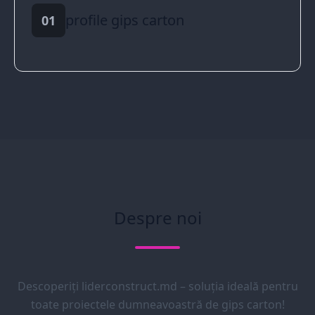
profile gips carton
01
Despre noi
Descoperiți liderconstruct.md – soluția ideală pentru
toate proiectele dumneavoastră de gips carton!