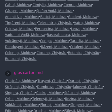
•
•
•
Cahul, Moldova
Cimișlia, Moldova
Comrat, Moldova
•
•
Căușeni, Moldova
Ștefan Vodă, Moldova
•
•
•
Anenii Noi, Moldova
Bacioi, Moldova
Glodeni, Moldova
•
•
•
Țînțăreni, Moldova
Telecentru, Chișinău
Vatra, Moldova
•
•
•
Cricova, Moldova
Peresecina, Moldova
Leova, Moldova
•
•
Vadul lui Vodă, Moldova
Basarabeasca, Moldova
•
•
•
Vulcănești, Moldova
Congaz, Moldova
Taraclia, Moldova
•
•
•
Dondușeni, Moldova
Răzeni, Moldova
Criuleni, Moldova
•
•
•
Colonița, Moldova
Ciocana, Chișinău
Botanica, Chișinău
Buiucani, Chișinău
gips carton md
•
•
•
Chișinău, Moldova
Trușeni, Chișinău
Durlești, Chișinău
•
•
•
Strășeni, Chișinău
Dumbrava, Chișinău
Ialoveni, Chișinău
•
•
•
Sîngera, Chișinău
Codru, Moldova
Stăuceni, Moldova
•
•
•
Orhei, Moldova
Telenești, Moldova
Rezina, Moldova
•
•
•
Șoldănești, Moldova
Florești, Moldova
Sîngerei, Moldova
•
•
•
Edineț, Moldova
Drochia, Moldova
Fălești, Moldova