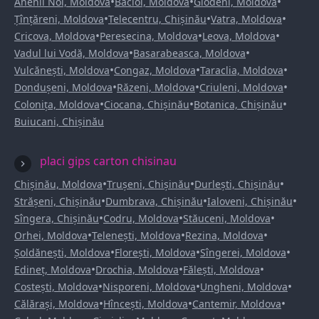
•
•
•
Anenii Noi, Moldova
Bacioi, Moldova
Glodeni, Moldova
•
•
•
Țînțăreni, Moldova
Telecentru, Chișinău
Vatra, Moldova
•
•
•
Cricova, Moldova
Peresecina, Moldova
Leova, Moldova
•
•
Vadul lui Vodă, Moldova
Basarabeasca, Moldova
•
•
•
Vulcănești, Moldova
Congaz, Moldova
Taraclia, Moldova
•
•
•
Dondușeni, Moldova
Răzeni, Moldova
Criuleni, Moldova
•
•
•
Colonița, Moldova
Ciocana, Chișinău
Botanica, Chișinău
Buiucani, Chișinău
placi gips carton chisinau
•
•
•
Chișinău, Moldova
Trușeni, Chișinău
Durlești, Chișinău
•
•
•
Strășeni, Chișinău
Dumbrava, Chișinău
Ialoveni, Chișinău
•
•
•
Sîngera, Chișinău
Codru, Moldova
Stăuceni, Moldova
•
•
•
Orhei, Moldova
Telenești, Moldova
Rezina, Moldova
•
•
•
Șoldănești, Moldova
Florești, Moldova
Sîngerei, Moldova
•
•
•
Edineț, Moldova
Drochia, Moldova
Fălești, Moldova
•
•
•
Costești, Moldova
Nisporeni, Moldova
Ungheni, Moldova
•
•
•
Călărași, Moldova
Hîncești, Moldova
Cantemir, Moldova