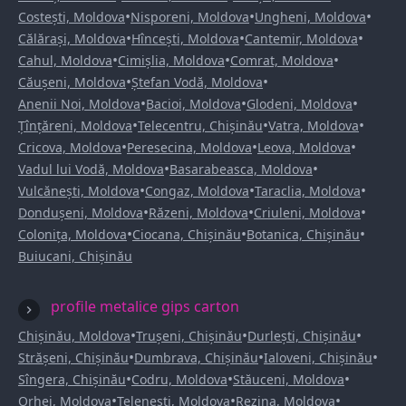
•
•
•
Costești, Moldova
Nisporeni, Moldova
Ungheni, Moldova
•
•
•
Călărași, Moldova
Hîncești, Moldova
Cantemir, Moldova
•
•
•
Cahul, Moldova
Cimișlia, Moldova
Comrat, Moldova
•
•
Căușeni, Moldova
Ștefan Vodă, Moldova
•
•
•
Anenii Noi, Moldova
Bacioi, Moldova
Glodeni, Moldova
•
•
•
Țînțăreni, Moldova
Telecentru, Chișinău
Vatra, Moldova
•
•
•
Cricova, Moldova
Peresecina, Moldova
Leova, Moldova
•
•
Vadul lui Vodă, Moldova
Basarabeasca, Moldova
•
•
•
Vulcănești, Moldova
Congaz, Moldova
Taraclia, Moldova
•
•
•
Dondușeni, Moldova
Răzeni, Moldova
Criuleni, Moldova
•
•
•
Colonița, Moldova
Ciocana, Chișinău
Botanica, Chișinău
Buiucani, Chișinău
profile metalice gips carton
•
•
•
Chișinău, Moldova
Trușeni, Chișinău
Durlești, Chișinău
•
•
•
Strășeni, Chișinău
Dumbrava, Chișinău
Ialoveni, Chișinău
•
•
•
Sîngera, Chișinău
Codru, Moldova
Stăuceni, Moldova
•
•
•
Orhei, Moldova
Telenești, Moldova
Rezina, Moldova