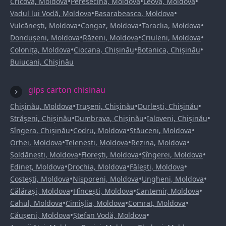
•
•
•
Cricova, Moldova
Peresecina, Moldova
Leova, Moldova
•
•
Vadul lui Vodă, Moldova
Basarabeasca, Moldova
•
•
•
Vulcănești, Moldova
Congaz, Moldova
Taraclia, Moldova
•
•
•
Dondușeni, Moldova
Răzeni, Moldova
Criuleni, Moldova
•
•
•
Colonița, Moldova
Ciocana, Chișinău
Botanica, Chișinău
Buiucani, Chișinău
gips carton chisinau
•
•
•
Chișinău, Moldova
Trușeni, Chișinău
Durlești, Chișinău
•
•
•
Strășeni, Chișinău
Dumbrava, Chișinău
Ialoveni, Chișinău
•
•
•
Sîngera, Chișinău
Codru, Moldova
Stăuceni, Moldova
•
•
•
Orhei, Moldova
Telenești, Moldova
Rezina, Moldova
•
•
•
Șoldănești, Moldova
Florești, Moldova
Sîngerei, Moldova
•
•
•
Edineț, Moldova
Drochia, Moldova
Fălești, Moldova
•
•
•
Costești, Moldova
Nisporeni, Moldova
Ungheni, Moldova
•
•
•
Călărași, Moldova
Hîncești, Moldova
Cantemir, Moldova
•
•
•
Cahul, Moldova
Cimișlia, Moldova
Comrat, Moldova
•
•
Căușeni, Moldova
Ștefan Vodă, Moldova