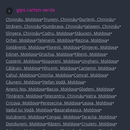
gips carton verde
•
•
•
Chișinău, Moldova
Trușeni, Chișinău
Durlești, Chișinău
•
•
•
Strășeni, Chișinău
Dumbrava, Chișinău
Ialoveni, Chișinău
•
•
•
Sîngera, Chișinău
Codru, Moldova
Stăuceni, Moldova
•
•
•
Orhei, Moldova
Telenești, Moldova
Rezina, Moldova
•
•
•
Șoldănești, Moldova
Florești, Moldova
Sîngerei, Moldova
•
•
•
Edineț, Moldova
Drochia, Moldova
Fălești, Moldova
•
•
•
Costești, Moldova
Nisporeni, Moldova
Ungheni, Moldova
•
•
•
Călărași, Moldova
Hîncești, Moldova
Cantemir, Moldova
•
•
•
Cahul, Moldova
Cimișlia, Moldova
Comrat, Moldova
•
•
Căușeni, Moldova
Ștefan Vodă, Moldova
•
•
•
Anenii Noi, Moldova
Bacioi, Moldova
Glodeni, Moldova
•
•
•
Țînțăreni, Moldova
Telecentru, Chișinău
Vatra, Moldova
•
•
•
Cricova, Moldova
Peresecina, Moldova
Leova, Moldova
•
•
Vadul lui Vodă, Moldova
Basarabeasca, Moldova
•
•
•
Vulcănești, Moldova
Congaz, Moldova
Taraclia, Moldova
•
•
•
Dondușeni, Moldova
Răzeni, Moldova
Criuleni, Moldova