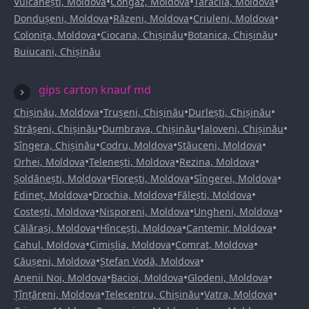
•
•
•
Vulcănești, Moldova
Congaz, Moldova
Taraclia, Moldova
•
•
•
Dondușeni, Moldova
Răzeni, Moldova
Criuleni, Moldova
•
•
•
Colonița, Moldova
Ciocana, Chișinău
Botanica, Chișinău
Buiucani, Chișinău
gips carton knauf md
•
•
•
Chișinău, Moldova
Trușeni, Chișinău
Durlești, Chișinău
•
•
•
Strășeni, Chișinău
Dumbrava, Chișinău
Ialoveni, Chișinău
•
•
•
Sîngera, Chișinău
Codru, Moldova
Stăuceni, Moldova
•
•
•
Orhei, Moldova
Telenești, Moldova
Rezina, Moldova
•
•
•
Șoldănești, Moldova
Florești, Moldova
Sîngerei, Moldova
•
•
•
Edineț, Moldova
Drochia, Moldova
Fălești, Moldova
•
•
•
Costești, Moldova
Nisporeni, Moldova
Ungheni, Moldova
•
•
•
Călărași, Moldova
Hîncești, Moldova
Cantemir, Moldova
•
•
•
Cahul, Moldova
Cimișlia, Moldova
Comrat, Moldova
•
•
Căușeni, Moldova
Ștefan Vodă, Moldova
•
•
•
Anenii Noi, Moldova
Bacioi, Moldova
Glodeni, Moldova
•
•
•
Țînțăreni, Moldova
Telecentru, Chișinău
Vatra, Moldova