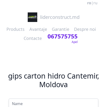
ro
|
ru
liderconstruct.md
Products
Avantaje
Garantie
Despre noi
067575755
Contacte
Apel
gips carton hidro Cantemir,
Moldova