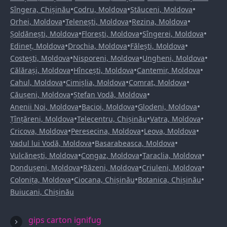
•
•
•
Sîngera, Chișinău
Codru, Moldova
Stăuceni, Moldova
•
•
•
Orhei, Moldova
Telenești, Moldova
Rezina, Moldova
•
•
•
Șoldănești, Moldova
Florești, Moldova
Sîngerei, Moldova
•
•
•
Edineț, Moldova
Drochia, Moldova
Fălești, Moldova
•
•
•
Costești, Moldova
Nisporeni, Moldova
Ungheni, Moldova
•
•
•
Călărași, Moldova
Hîncești, Moldova
Cantemir, Moldova
•
•
•
Cahul, Moldova
Cimișlia, Moldova
Comrat, Moldova
•
•
Căușeni, Moldova
Ștefan Vodă, Moldova
•
•
•
Anenii Noi, Moldova
Bacioi, Moldova
Glodeni, Moldova
•
•
•
Țînțăreni, Moldova
Telecentru, Chișinău
Vatra, Moldova
•
•
•
Cricova, Moldova
Peresecina, Moldova
Leova, Moldova
•
•
Vadul lui Vodă, Moldova
Basarabeasca, Moldova
•
•
•
Vulcănești, Moldova
Congaz, Moldova
Taraclia, Moldova
•
•
•
Dondușeni, Moldova
Răzeni, Moldova
Criuleni, Moldova
•
•
•
Colonița, Moldova
Ciocana, Chișinău
Botanica, Chișinău
Buiucani, Chișinău
gips carton ignifug