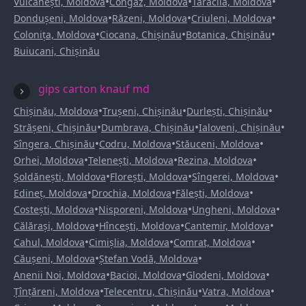
•
•
•
Vulcănești, Moldova
Congaz, Moldova
Taraclia, Moldova
•
•
•
Dondușeni, Moldova
Răzeni, Moldova
Criuleni, Moldova
•
•
•
Colonița, Moldova
Ciocana, Chișinău
Botanica, Chișinău
Buiucani, Chișinău
gips carton knauf md
•
•
•
Chișinău, Moldova
Trușeni, Chișinău
Durlești, Chișinău
•
•
•
Strășeni, Chișinău
Dumbrava, Chișinău
Ialoveni, Chișinău
•
•
•
Sîngera, Chișinău
Codru, Moldova
Stăuceni, Moldova
•
•
•
Orhei, Moldova
Telenești, Moldova
Rezina, Moldova
•
•
•
Șoldănești, Moldova
Florești, Moldova
Sîngerei, Moldova
•
•
•
Edineț, Moldova
Drochia, Moldova
Fălești, Moldova
•
•
•
Costești, Moldova
Nisporeni, Moldova
Ungheni, Moldova
•
•
•
Călărași, Moldova
Hîncești, Moldova
Cantemir, Moldova
•
•
•
Cahul, Moldova
Cimișlia, Moldova
Comrat, Moldova
•
•
Căușeni, Moldova
Ștefan Vodă, Moldova
•
•
•
Anenii Noi, Moldova
Bacioi, Moldova
Glodeni, Moldova
•
•
•
Țînțăreni, Moldova
Telecentru, Chișinău
Vatra, Moldova