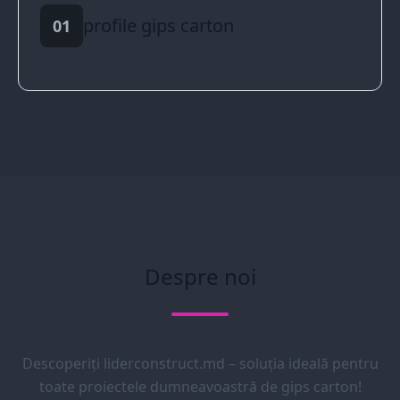
profile gips carton
01
Despre noi
Descoperiți liderconstruct.md – soluția ideală pentru
toate proiectele dumneavoastră de gips carton!