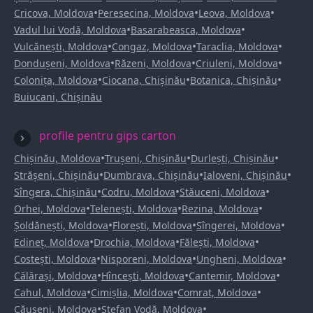
•
•
•
Cricova, Moldova
Peresecina, Moldova
Leova, Moldova
•
•
Vadul lui Vodă, Moldova
Basarabeasca, Moldova
•
•
•
Vulcănești, Moldova
Congaz, Moldova
Taraclia, Moldova
•
•
•
Dondușeni, Moldova
Răzeni, Moldova
Criuleni, Moldova
•
•
•
Colonița, Moldova
Ciocana, Chișinău
Botanica, Chișinău
Buiucani, Chișinău
profile pentru gips carton
•
•
•
Chișinău, Moldova
Trușeni, Chișinău
Durlești, Chișinău
•
•
•
Strășeni, Chișinău
Dumbrava, Chișinău
Ialoveni, Chișinău
•
•
•
Sîngera, Chișinău
Codru, Moldova
Stăuceni, Moldova
•
•
•
Orhei, Moldova
Telenești, Moldova
Rezina, Moldova
•
•
•
Șoldănești, Moldova
Florești, Moldova
Sîngerei, Moldova
•
•
•
Edineț, Moldova
Drochia, Moldova
Fălești, Moldova
•
•
•
Costești, Moldova
Nisporeni, Moldova
Ungheni, Moldova
•
•
•
Călărași, Moldova
Hîncești, Moldova
Cantemir, Moldova
•
•
•
Cahul, Moldova
Cimișlia, Moldova
Comrat, Moldova
•
•
Căușeni, Moldova
Ștefan Vodă, Moldova