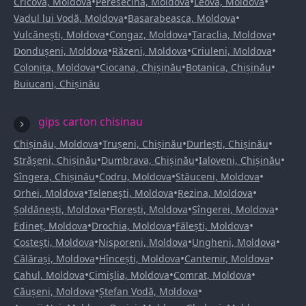
•
•
•
Cricova, Moldova
Peresecina, Moldova
Leova, Moldova
•
•
Vadul lui Vodă, Moldova
Basarabeasca, Moldova
•
•
•
Vulcănești, Moldova
Congaz, Moldova
Taraclia, Moldova
•
•
•
Dondușeni, Moldova
Răzeni, Moldova
Criuleni, Moldova
•
•
•
Colonița, Moldova
Ciocana, Chișinău
Botanica, Chișinău
Buiucani, Chișinău
gips carton chisinau
•
•
•
Chișinău, Moldova
Trușeni, Chișinău
Durlești, Chișinău
•
•
•
Strășeni, Chișinău
Dumbrava, Chișinău
Ialoveni, Chișinău
•
•
•
Sîngera, Chișinău
Codru, Moldova
Stăuceni, Moldova
•
•
•
Orhei, Moldova
Telenești, Moldova
Rezina, Moldova
•
•
•
Șoldănești, Moldova
Florești, Moldova
Sîngerei, Moldova
•
•
•
Edineț, Moldova
Drochia, Moldova
Fălești, Moldova
•
•
•
Costești, Moldova
Nisporeni, Moldova
Ungheni, Moldova
•
•
•
Călărași, Moldova
Hîncești, Moldova
Cantemir, Moldova
•
•
•
Cahul, Moldova
Cimișlia, Moldova
Comrat, Moldova
•
•
Căușeni, Moldova
Ștefan Vodă, Moldova