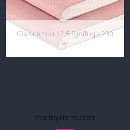
Gips carton 12,5 Ignifug - 230
lei
Avantajele noastre