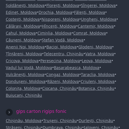
•
•
•
Șoldănești, Moldova
Florești, Moldova
Sîngerei, Moldova
•
•
•
Edineț, Moldova
Drochia, Moldova
Fălești, Moldova
•
•
•
Costești, Moldova
Nisporeni, Moldova
Ungheni, Moldova
•
•
•
Călărași, Moldova
Hîncești, Moldova
Cantemir, Moldova
•
•
•
Cahul, Moldova
Cimișlia, Moldova
Comrat, Moldova
•
•
Căușeni, Moldova
Ștefan Vodă, Moldova
•
•
•
Anenii Noi, Moldova
Bacioi, Moldova
Glodeni, Moldova
•
•
•
Țînțăreni, Moldova
Telecentru, Chișinău
Vatra, Moldova
•
•
•
Cricova, Moldova
Peresecina, Moldova
Leova, Moldova
•
•
Vadul lui Vodă, Moldova
Basarabeasca, Moldova
•
•
•
Vulcănești, Moldova
Congaz, Moldova
Taraclia, Moldova
•
•
•
Dondușeni, Moldova
Răzeni, Moldova
Criuleni, Moldova
•
•
•
Colonița, Moldova
Ciocana, Chișinău
Botanica, Chișinău
Buiucani, Chișinău
gips carton rigips fonic
•
•
•
Chișinău, Moldova
Trușeni, Chișinău
Durlești, Chișinău
•
•
•
Strășeni, Chișinău
Dumbrava, Chișinău
Ialoveni, Chișinău