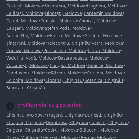
•
•
•
Costești, Moldova
Nisporeni, Moldova
Ungheni, Moldova
•
•
•
Călărași, Moldova
Hîncești, Moldova
Cantemir, Moldova
•
•
•
Cahul, Moldova
Cimișlia, Moldova
Comrat, Moldova
•
•
Căușeni, Moldova
Ștefan Vodă, Moldova
•
•
•
Anenii Noi, Moldova
Bacioi, Moldova
Glodeni, Moldova
•
•
•
Țînțăreni, Moldova
Telecentru, Chișinău
Vatra, Moldova
•
•
•
Cricova, Moldova
Peresecina, Moldova
Leova, Moldova
•
•
Vadul lui Vodă, Moldova
Basarabeasca, Moldova
•
•
•
Vulcănești, Moldova
Congaz, Moldova
Taraclia, Moldova
•
•
•
Dondușeni, Moldova
Răzeni, Moldova
Criuleni, Moldova
•
•
•
Colonița, Moldova
Ciocana, Chișinău
Botanica, Chișinău
Buiucani, Chișinău
profile metalice gips carton
•
•
•
Chișinău, Moldova
Trușeni, Chișinău
Durlești, Chișinău
•
•
•
Strășeni, Chișinău
Dumbrava, Chișinău
Ialoveni, Chișinău
•
•
•
Sîngera, Chișinău
Codru, Moldova
Stăuceni, Moldova
•
•
•
Orhei, Moldova
Telenești, Moldova
Rezina, Moldova