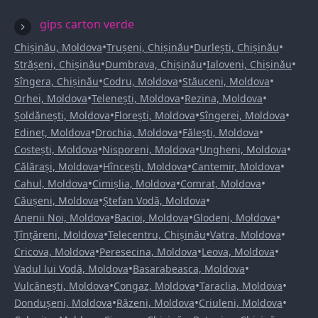
gips carton verde
•
•
•
Chișinău, Moldova
Trușeni, Chișinău
Durlești, Chișinău
•
•
•
Strășeni, Chișinău
Dumbrava, Chișinău
Ialoveni, Chișinău
•
•
•
Sîngera, Chișinău
Codru, Moldova
Stăuceni, Moldova
•
•
•
Orhei, Moldova
Telenești, Moldova
Rezina, Moldova
•
•
•
Șoldănești, Moldova
Florești, Moldova
Sîngerei, Moldova
•
•
•
Edineț, Moldova
Drochia, Moldova
Fălești, Moldova
•
•
•
Costești, Moldova
Nisporeni, Moldova
Ungheni, Moldova
•
•
•
Călărași, Moldova
Hîncești, Moldova
Cantemir, Moldova
•
•
•
Cahul, Moldova
Cimișlia, Moldova
Comrat, Moldova
•
•
Căușeni, Moldova
Ștefan Vodă, Moldova
•
•
•
Anenii Noi, Moldova
Bacioi, Moldova
Glodeni, Moldova
•
•
•
Țînțăreni, Moldova
Telecentru, Chișinău
Vatra, Moldova
•
•
•
Cricova, Moldova
Peresecina, Moldova
Leova, Moldova
•
•
Vadul lui Vodă, Moldova
Basarabeasca, Moldova
•
•
•
Vulcănești, Moldova
Congaz, Moldova
Taraclia, Moldova
•
•
•
Dondușeni, Moldova
Răzeni, Moldova
Criuleni, Moldova