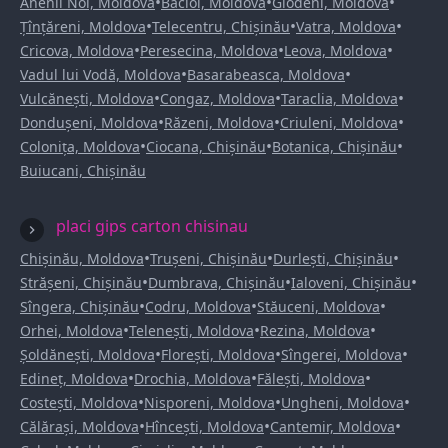
•
•
•
Anenii Noi, Moldova
Bacioi, Moldova
Glodeni, Moldova
•
•
•
Țînțăreni, Moldova
Telecentru, Chișinău
Vatra, Moldova
•
•
•
Cricova, Moldova
Peresecina, Moldova
Leova, Moldova
•
•
Vadul lui Vodă, Moldova
Basarabeasca, Moldova
•
•
•
Vulcănești, Moldova
Congaz, Moldova
Taraclia, Moldova
•
•
•
Dondușeni, Moldova
Răzeni, Moldova
Criuleni, Moldova
•
•
•
Colonița, Moldova
Ciocana, Chișinău
Botanica, Chișinău
Buiucani, Chișinău
placi gips carton chisinau
•
•
•
Chișinău, Moldova
Trușeni, Chișinău
Durlești, Chișinău
•
•
•
Strășeni, Chișinău
Dumbrava, Chișinău
Ialoveni, Chișinău
•
•
•
Sîngera, Chișinău
Codru, Moldova
Stăuceni, Moldova
•
•
•
Orhei, Moldova
Telenești, Moldova
Rezina, Moldova
•
•
•
Șoldănești, Moldova
Florești, Moldova
Sîngerei, Moldova
•
•
•
Edineț, Moldova
Drochia, Moldova
Fălești, Moldova
•
•
•
Costești, Moldova
Nisporeni, Moldova
Ungheni, Moldova
•
•
•
Călărași, Moldova
Hîncești, Moldova
Cantemir, Moldova