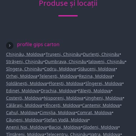
Produse și locații
profile gips carton
•
•
•
Chișinău, Moldova
Trușeni, Chișinău
Durlești, Chișinău
•
•
•
Strășeni, Chișinău
Dumbrava, Chișinău
Ialoveni, Chișinău
•
•
•
Sîngera, Chișinău
Codru, Moldova
Stăuceni, Moldova
•
•
•
Orhei, Moldova
Telenești, Moldova
Rezina, Moldova
•
•
•
Șoldănești, Moldova
Florești, Moldova
Sîngerei, Moldova
•
•
•
Edineț, Moldova
Drochia, Moldova
Fălești, Moldova
•
•
•
Costești, Moldova
Nisporeni, Moldova
Ungheni, Moldova
•
•
•
Călărași, Moldova
Hîncești, Moldova
Cantemir, Moldova
•
•
•
Cahul, Moldova
Cimișlia, Moldova
Comrat, Moldova
•
•
Căușeni, Moldova
Ștefan Vodă, Moldova
•
•
•
Anenii Noi, Moldova
Bacioi, Moldova
Glodeni, Moldova
•
•
•
Țînțăreni, Moldova
Telecentru, Chișinău
Vatra, Moldova