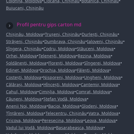
•
•
•
Colonița, Moldova
Ciocana, Chișinău
Botanica, Chișinău
Buiucani, Chișinău
Profil pentru gips carton md
•
•
•
Chișinău, Moldova
Trușeni, Chișinău
Durlești, Chișinău
•
•
•
Strășeni, Chișinău
Dumbrava, Chișinău
Ialoveni, Chișinău
•
•
•
Sîngera, Chișinău
Codru, Moldova
Stăuceni, Moldova
•
•
•
Orhei, Moldova
Telenești, Moldova
Rezina, Moldova
•
•
•
Șoldănești, Moldova
Florești, Moldova
Sîngerei, Moldova
•
•
•
Edineț, Moldova
Drochia, Moldova
Fălești, Moldova
•
•
•
Costești, Moldova
Nisporeni, Moldova
Ungheni, Moldova
•
•
•
Călărași, Moldova
Hîncești, Moldova
Cantemir, Moldova
•
•
•
Cahul, Moldova
Cimișlia, Moldova
Comrat, Moldova
•
•
Căușeni, Moldova
Ștefan Vodă, Moldova
•
•
•
Anenii Noi, Moldova
Bacioi, Moldova
Glodeni, Moldova
•
•
•
Țînțăreni, Moldova
Telecentru, Chișinău
Vatra, Moldova
•
•
•
Cricova, Moldova
Peresecina, Moldova
Leova, Moldova
•
•
Vadul lui Vodă, Moldova
Basarabeasca, Moldova