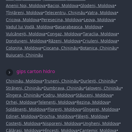
•
•
•
Anenii Noi, Moldova
Bacioi, Moldova
Glodeni, Moldova
•
•
•
Țînțăreni, Moldova
Telecentru, Chișinău
Vatra, Moldova
•
•
•
Cricova, Moldova
Peresecina, Moldova
Leova, Moldova
•
•
Vadul lui Vodă, Moldova
Basarabeasca, Moldova
•
•
•
Vulcănești, Moldova
Congaz, Moldova
Taraclia, Moldova
•
•
•
Dondușeni, Moldova
Răzeni, Moldova
Criuleni, Moldova
•
•
•
Colonița, Moldova
Ciocana, Chișinău
Botanica, Chișinău
Buiucani, Chișinău
gips carton hidro
•
•
•
Chișinău, Moldova
Trușeni, Chișinău
Durlești, Chișinău
•
•
•
Strășeni, Chișinău
Dumbrava, Chișinău
Ialoveni, Chișinău
•
•
•
Sîngera, Chișinău
Codru, Moldova
Stăuceni, Moldova
•
•
•
Orhei, Moldova
Telenești, Moldova
Rezina, Moldova
•
•
•
Șoldănești, Moldova
Florești, Moldova
Sîngerei, Moldova
•
•
•
Edineț, Moldova
Drochia, Moldova
Fălești, Moldova
•
•
•
Costești, Moldova
Nisporeni, Moldova
Ungheni, Moldova
•
•
•
Călărași, Moldova
Hîncești, Moldova
Cantemir, Moldova