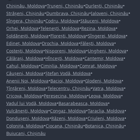
•
•
•
Chișinău, Moldova
Trușeni, Chișinău
Durlești, Chișinău
•
•
•
Strășeni, Chișinău
Dumbrava, Chișinău
Ialoveni, Chișinău
•
•
•
Sîngera, Chișinău
Codru, Moldova
Stăuceni, Moldova
•
•
•
Orhei, Moldova
Telenești, Moldova
Rezina, Moldova
•
•
•
Șoldănești, Moldova
Florești, Moldova
Sîngerei, Moldova
•
•
•
Edineț, Moldova
Drochia, Moldova
Fălești, Moldova
•
•
•
Costești, Moldova
Nisporeni, Moldova
Ungheni, Moldova
•
•
•
Călărași, Moldova
Hîncești, Moldova
Cantemir, Moldova
•
•
•
Cahul, Moldova
Cimișlia, Moldova
Comrat, Moldova
•
•
Căușeni, Moldova
Ștefan Vodă, Moldova
•
•
•
Anenii Noi, Moldova
Bacioi, Moldova
Glodeni, Moldova
•
•
•
Țînțăreni, Moldova
Telecentru, Chișinău
Vatra, Moldova
•
•
•
Cricova, Moldova
Peresecina, Moldova
Leova, Moldova
•
•
Vadul lui Vodă, Moldova
Basarabeasca, Moldova
•
•
•
Vulcănești, Moldova
Congaz, Moldova
Taraclia, Moldova
•
•
•
Dondușeni, Moldova
Răzeni, Moldova
Criuleni, Moldova
•
•
•
Colonița, Moldova
Ciocana, Chișinău
Botanica, Chișinău
Buiucani, Chișinău