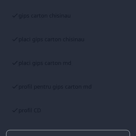
gips carton chisinau
placi gips carton chisinau
placi gips carton md
profil pentru gips carton md
profil CD