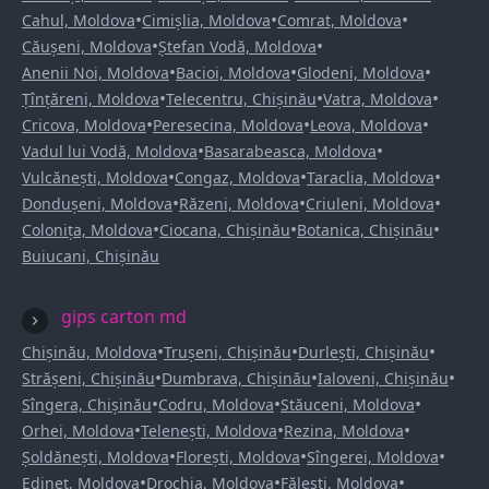
•
•
•
Cahul, Moldova
Cimișlia, Moldova
Comrat, Moldova
•
•
Căușeni, Moldova
Ștefan Vodă, Moldova
•
•
•
Anenii Noi, Moldova
Bacioi, Moldova
Glodeni, Moldova
•
•
•
Țînțăreni, Moldova
Telecentru, Chișinău
Vatra, Moldova
•
•
•
Cricova, Moldova
Peresecina, Moldova
Leova, Moldova
•
•
Vadul lui Vodă, Moldova
Basarabeasca, Moldova
•
•
•
Vulcănești, Moldova
Congaz, Moldova
Taraclia, Moldova
•
•
•
Dondușeni, Moldova
Răzeni, Moldova
Criuleni, Moldova
•
•
•
Colonița, Moldova
Ciocana, Chișinău
Botanica, Chișinău
Buiucani, Chișinău
gips carton md
•
•
•
Chișinău, Moldova
Trușeni, Chișinău
Durlești, Chișinău
•
•
•
Strășeni, Chișinău
Dumbrava, Chișinău
Ialoveni, Chișinău
•
•
•
Sîngera, Chișinău
Codru, Moldova
Stăuceni, Moldova
•
•
•
Orhei, Moldova
Telenești, Moldova
Rezina, Moldova
•
•
•
Șoldănești, Moldova
Florești, Moldova
Sîngerei, Moldova
•
•
•
Edineț, Moldova
Drochia, Moldova
Fălești, Moldova