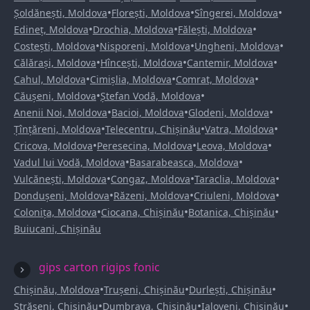
•
•
•
Șoldănești, Moldova
Florești, Moldova
Sîngerei, Moldova
•
•
•
Edineț, Moldova
Drochia, Moldova
Fălești, Moldova
•
•
•
Costești, Moldova
Nisporeni, Moldova
Ungheni, Moldova
•
•
•
Călărași, Moldova
Hîncești, Moldova
Cantemir, Moldova
•
•
•
Cahul, Moldova
Cimișlia, Moldova
Comrat, Moldova
•
•
Căușeni, Moldova
Ștefan Vodă, Moldova
•
•
•
Anenii Noi, Moldova
Bacioi, Moldova
Glodeni, Moldova
•
•
•
Țînțăreni, Moldova
Telecentru, Chișinău
Vatra, Moldova
•
•
•
Cricova, Moldova
Peresecina, Moldova
Leova, Moldova
•
•
Vadul lui Vodă, Moldova
Basarabeasca, Moldova
•
•
•
Vulcănești, Moldova
Congaz, Moldova
Taraclia, Moldova
•
•
•
Dondușeni, Moldova
Răzeni, Moldova
Criuleni, Moldova
•
•
•
Colonița, Moldova
Ciocana, Chișinău
Botanica, Chișinău
Buiucani, Chișinău
gips carton rigips fonic
•
•
•
Chișinău, Moldova
Trușeni, Chișinău
Durlești, Chișinău
•
•
•
Strășeni, Chișinău
Dumbrava, Chișinău
Ialoveni, Chișinău