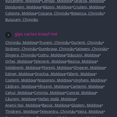
•
•
•
Vulcănești, Moldova
Congaz, Moldova
Taraclia, Moldova
•
•
•
Dondușeni, Moldova
Răzeni, Moldova
Criuleni, Moldova
•
•
•
Colonița, Moldova
Ciocana, Chișinău
Botanica, Chișinău
Buiucani, Chișinău
gips carton knauf md
•
•
•
Chișinău, Moldova
Trușeni, Chișinău
Durlești, Chișinău
•
•
•
Strășeni, Chișinău
Dumbrava, Chișinău
Ialoveni, Chișinău
•
•
•
Sîngera, Chișinău
Codru, Moldova
Stăuceni, Moldova
•
•
•
Orhei, Moldova
Telenești, Moldova
Rezina, Moldova
•
•
•
Șoldănești, Moldova
Florești, Moldova
Sîngerei, Moldova
•
•
•
Edineț, Moldova
Drochia, Moldova
Fălești, Moldova
•
•
•
Costești, Moldova
Nisporeni, Moldova
Ungheni, Moldova
•
•
•
Călărași, Moldova
Hîncești, Moldova
Cantemir, Moldova
•
•
•
Cahul, Moldova
Cimișlia, Moldova
Comrat, Moldova
•
•
Căușeni, Moldova
Ștefan Vodă, Moldova
•
•
•
Anenii Noi, Moldova
Bacioi, Moldova
Glodeni, Moldova
•
•
•
Țînțăreni, Moldova
Telecentru, Chișinău
Vatra, Moldova