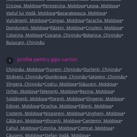
•
•
•
Cricova, Moldova
Peresecina, Moldova
Leova, Moldova
•
•
Vadul lui Vodă, Moldova
Basarabeasca, Moldova
•
•
•
Vulcănești, Moldova
Congaz, Moldova
Taraclia, Moldova
•
•
•
Dondușeni, Moldova
Răzeni, Moldova
Criuleni, Moldova
•
•
•
Colonița, Moldova
Ciocana, Chișinău
Botanica, Chișinău
Buiucani, Chișinău
profile pentru gips carton
•
•
•
Chișinău, Moldova
Trușeni, Chișinău
Durlești, Chișinău
•
•
•
Strășeni, Chișinău
Dumbrava, Chișinău
Ialoveni, Chișinău
•
•
•
Sîngera, Chișinău
Codru, Moldova
Stăuceni, Moldova
•
•
•
Orhei, Moldova
Telenești, Moldova
Rezina, Moldova
•
•
•
Șoldănești, Moldova
Florești, Moldova
Sîngerei, Moldova
•
•
•
Edineț, Moldova
Drochia, Moldova
Fălești, Moldova
•
•
•
Costești, Moldova
Nisporeni, Moldova
Ungheni, Moldova
•
•
•
Călărași, Moldova
Hîncești, Moldova
Cantemir, Moldova
•
•
•
Cahul, Moldova
Cimișlia, Moldova
Comrat, Moldova
•
•
Căușeni, Moldova
Ștefan Vodă, Moldova