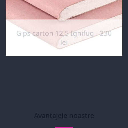
Gips carton 12,5 Ignifug - 230
lei
Avantajele noastre