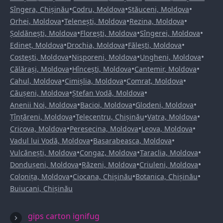
•
•
•
Sîngera, Chișinău
Codru, Moldova
Stăuceni, Moldova
•
•
•
Orhei, Moldova
Telenești, Moldova
Rezina, Moldova
•
•
•
Șoldănești, Moldova
Florești, Moldova
Sîngerei, Moldova
•
•
•
Edineț, Moldova
Drochia, Moldova
Fălești, Moldova
•
•
•
Costești, Moldova
Nisporeni, Moldova
Ungheni, Moldova
•
•
•
Călărași, Moldova
Hîncești, Moldova
Cantemir, Moldova
•
•
•
Cahul, Moldova
Cimișlia, Moldova
Comrat, Moldova
•
•
Căușeni, Moldova
Ștefan Vodă, Moldova
•
•
•
Anenii Noi, Moldova
Bacioi, Moldova
Glodeni, Moldova
•
•
•
Țînțăreni, Moldova
Telecentru, Chișinău
Vatra, Moldova
•
•
•
Cricova, Moldova
Peresecina, Moldova
Leova, Moldova
•
•
Vadul lui Vodă, Moldova
Basarabeasca, Moldova
•
•
•
Vulcănești, Moldova
Congaz, Moldova
Taraclia, Moldova
•
•
•
Dondușeni, Moldova
Răzeni, Moldova
Criuleni, Moldova
•
•
•
Colonița, Moldova
Ciocana, Chișinău
Botanica, Chișinău
Buiucani, Chișinău
gips carton ignifug