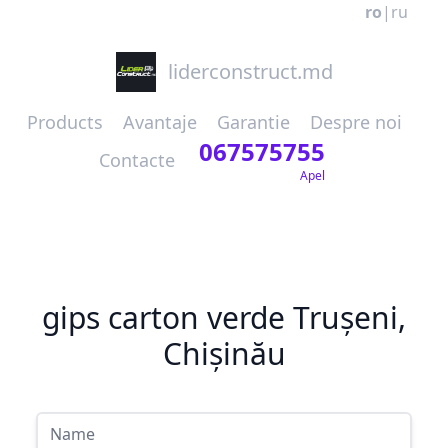
ro
|
ru
liderconstruct.md
Products
Avantaje
Garantie
Despre noi
067575755
Contacte
Apel
gips carton verde Trușeni,
Chișinău