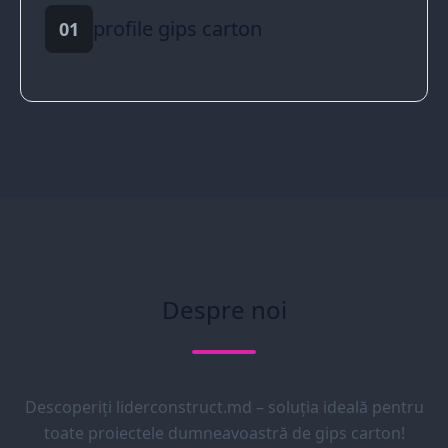
profile gips carton
01
Despre noi
Descoperiți liderconstruct.md – soluția ideală pentru
toate proiectele dumneavoastră de gips carton!