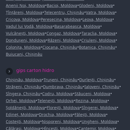
•
•
•
Anenii Noi, Moldova
Bacioi, Moldova
Glodeni, Moldova
•
•
•
Țînțăreni, Moldova
Telecentru, Chișinău
Vatra, Moldova
•
•
•
Cricova, Moldova
Peresecina, Moldova
Leova, Moldova
•
•
Vadul lui Vodă, Moldova
Basarabeasca, Moldova
•
•
•
Vulcănești, Moldova
Congaz, Moldova
Taraclia, Moldova
•
•
•
Dondușeni, Moldova
Răzeni, Moldova
Criuleni, Moldova
•
•
•
Colonița, Moldova
Ciocana, Chișinău
Botanica, Chișinău
Buiucani, Chișinău
gips carton hidro
•
•
•
Chișinău, Moldova
Trușeni, Chișinău
Durlești, Chișinău
•
•
•
Strășeni, Chișinău
Dumbrava, Chișinău
Ialoveni, Chișinău
•
•
•
Sîngera, Chișinău
Codru, Moldova
Stăuceni, Moldova
•
•
•
Orhei, Moldova
Telenești, Moldova
Rezina, Moldova
•
•
•
Șoldănești, Moldova
Florești, Moldova
Sîngerei, Moldova
•
•
•
Edineț, Moldova
Drochia, Moldova
Fălești, Moldova
•
•
•
Costești, Moldova
Nisporeni, Moldova
Ungheni, Moldova
•
•
•
Călărași, Moldova
Hîncești, Moldova
Cantemir, Moldova