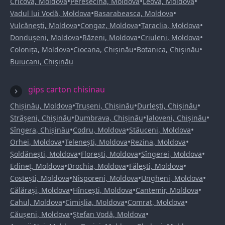
•
•
•
Cricova, Moldova
Peresecina, Moldova
Leova, Moldova
•
•
Vadul lui Vodă, Moldova
Basarabeasca, Moldova
•
•
•
Vulcănești, Moldova
Congaz, Moldova
Taraclia, Moldova
•
•
•
Dondușeni, Moldova
Răzeni, Moldova
Criuleni, Moldova
•
•
•
Colonița, Moldova
Ciocana, Chișinău
Botanica, Chișinău
Buiucani, Chișinău
gips carton chisinau
•
•
•
Chișinău, Moldova
Trușeni, Chișinău
Durlești, Chișinău
•
•
•
Strășeni, Chișinău
Dumbrava, Chișinău
Ialoveni, Chișinău
•
•
•
Sîngera, Chișinău
Codru, Moldova
Stăuceni, Moldova
•
•
•
Orhei, Moldova
Telenești, Moldova
Rezina, Moldova
•
•
•
Șoldănești, Moldova
Florești, Moldova
Sîngerei, Moldova
•
•
•
Edineț, Moldova
Drochia, Moldova
Fălești, Moldova
•
•
•
Costești, Moldova
Nisporeni, Moldova
Ungheni, Moldova
•
•
•
Călărași, Moldova
Hîncești, Moldova
Cantemir, Moldova
•
•
•
Cahul, Moldova
Cimișlia, Moldova
Comrat, Moldova
•
•
Căușeni, Moldova
Ștefan Vodă, Moldova