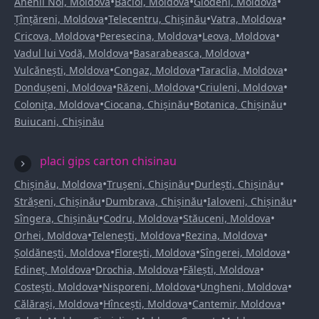
•
•
•
Anenii Noi, Moldova
Bacioi, Moldova
Glodeni, Moldova
•
•
•
Țînțăreni, Moldova
Telecentru, Chișinău
Vatra, Moldova
•
•
•
Cricova, Moldova
Peresecina, Moldova
Leova, Moldova
•
•
Vadul lui Vodă, Moldova
Basarabeasca, Moldova
•
•
•
Vulcănești, Moldova
Congaz, Moldova
Taraclia, Moldova
•
•
•
Dondușeni, Moldova
Răzeni, Moldova
Criuleni, Moldova
•
•
•
Colonița, Moldova
Ciocana, Chișinău
Botanica, Chișinău
Buiucani, Chișinău
placi gips carton chisinau
•
•
•
Chișinău, Moldova
Trușeni, Chișinău
Durlești, Chișinău
•
•
•
Strășeni, Chișinău
Dumbrava, Chișinău
Ialoveni, Chișinău
•
•
•
Sîngera, Chișinău
Codru, Moldova
Stăuceni, Moldova
•
•
•
Orhei, Moldova
Telenești, Moldova
Rezina, Moldova
•
•
•
Șoldănești, Moldova
Florești, Moldova
Sîngerei, Moldova
•
•
•
Edineț, Moldova
Drochia, Moldova
Fălești, Moldova
•
•
•
Costești, Moldova
Nisporeni, Moldova
Ungheni, Moldova
•
•
•
Călărași, Moldova
Hîncești, Moldova
Cantemir, Moldova