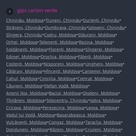
gips carton verde
•
•
•
Chișinău, Moldova
Trușeni, Chișinău
Durlești, Chișinău
•
•
•
Strășeni, Chișinău
Dumbrava, Chișinău
Ialoveni, Chișinău
•
•
•
Sîngera, Chișinău
Codru, Moldova
Stăuceni, Moldova
•
•
•
Orhei, Moldova
Telenești, Moldova
Rezina, Moldova
•
•
•
Șoldănești, Moldova
Florești, Moldova
Sîngerei, Moldova
•
•
•
Edineț, Moldova
Drochia, Moldova
Fălești, Moldova
•
•
•
Costești, Moldova
Nisporeni, Moldova
Ungheni, Moldova
•
•
•
Călărași, Moldova
Hîncești, Moldova
Cantemir, Moldova
•
•
•
Cahul, Moldova
Cimișlia, Moldova
Comrat, Moldova
•
•
Căușeni, Moldova
Ștefan Vodă, Moldova
•
•
•
Anenii Noi, Moldova
Bacioi, Moldova
Glodeni, Moldova
•
•
•
Țînțăreni, Moldova
Telecentru, Chișinău
Vatra, Moldova
•
•
•
Cricova, Moldova
Peresecina, Moldova
Leova, Moldova
•
•
Vadul lui Vodă, Moldova
Basarabeasca, Moldova
•
•
•
Vulcănești, Moldova
Congaz, Moldova
Taraclia, Moldova
•
•
•
Dondușeni, Moldova
Răzeni, Moldova
Criuleni, Moldova