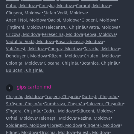
•
•
•
Cahul, Moldova
Cimișlia, Moldova
Comrat, Moldova
•
•
Căușeni, Moldova
Ștefan Vodă, Moldova
•
•
•
Anenii Noi, Moldova
Bacioi, Moldova
Glodeni, Moldova
•
•
•
Țînțăreni, Moldova
Telecentru, Chișinău
Vatra, Moldova
•
•
•
Cricova, Moldova
Peresecina, Moldova
Leova, Moldova
•
•
Vadul lui Vodă, Moldova
Basarabeasca, Moldova
•
•
•
Vulcănești, Moldova
Congaz, Moldova
Taraclia, Moldova
•
•
•
Dondușeni, Moldova
Răzeni, Moldova
Criuleni, Moldova
•
•
•
Colonița, Moldova
Ciocana, Chișinău
Botanica, Chișinău
Buiucani, Chișinău
gips carton md
•
•
•
Chișinău, Moldova
Trușeni, Chișinău
Durlești, Chișinău
•
•
•
Strășeni, Chișinău
Dumbrava, Chișinău
Ialoveni, Chișinău
•
•
•
Sîngera, Chișinău
Codru, Moldova
Stăuceni, Moldova
•
•
•
Orhei, Moldova
Telenești, Moldova
Rezina, Moldova
•
•
•
Șoldănești, Moldova
Florești, Moldova
Sîngerei, Moldova
•
•
•
Edineț, Moldova
Drochia, Moldova
Fălești, Moldova