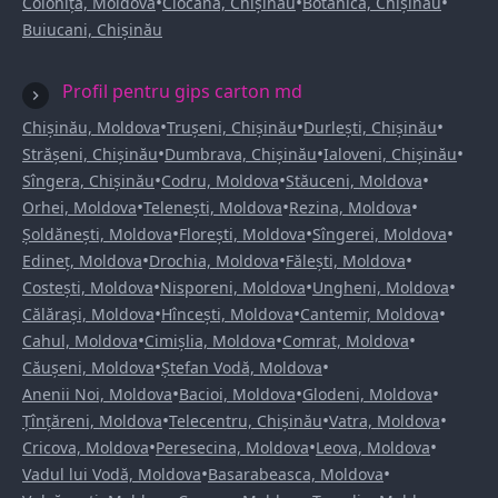
•
•
•
Colonița, Moldova
Ciocana, Chișinău
Botanica, Chișinău
Buiucani, Chișinău
Profil pentru gips carton md
•
•
•
Chișinău, Moldova
Trușeni, Chișinău
Durlești, Chișinău
•
•
•
Strășeni, Chișinău
Dumbrava, Chișinău
Ialoveni, Chișinău
•
•
•
Sîngera, Chișinău
Codru, Moldova
Stăuceni, Moldova
•
•
•
Orhei, Moldova
Telenești, Moldova
Rezina, Moldova
•
•
•
Șoldănești, Moldova
Florești, Moldova
Sîngerei, Moldova
•
•
•
Edineț, Moldova
Drochia, Moldova
Fălești, Moldova
•
•
•
Costești, Moldova
Nisporeni, Moldova
Ungheni, Moldova
•
•
•
Călărași, Moldova
Hîncești, Moldova
Cantemir, Moldova
•
•
•
Cahul, Moldova
Cimișlia, Moldova
Comrat, Moldova
•
•
Căușeni, Moldova
Ștefan Vodă, Moldova
•
•
•
Anenii Noi, Moldova
Bacioi, Moldova
Glodeni, Moldova
•
•
•
Țînțăreni, Moldova
Telecentru, Chișinău
Vatra, Moldova
•
•
•
Cricova, Moldova
Peresecina, Moldova
Leova, Moldova
•
•
Vadul lui Vodă, Moldova
Basarabeasca, Moldova