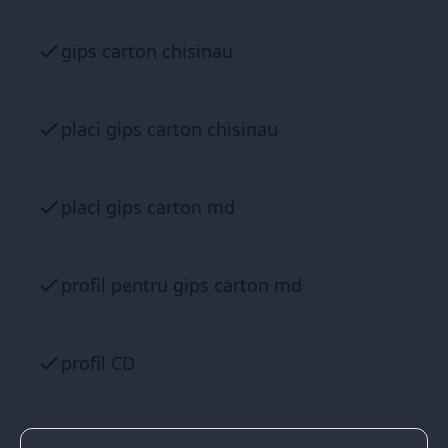
gips carton chisinau
placi gips carton chisinau
placi gips carton md
profil pentru gips carton md
profil CD