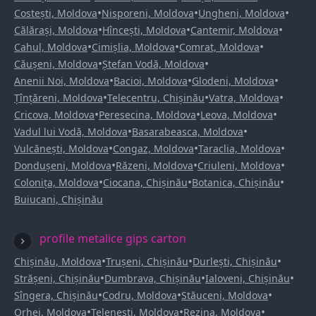
•
•
•
Costești, Moldova
Nisporeni, Moldova
Ungheni, Moldova
•
•
•
Călărași, Moldova
Hîncești, Moldova
Cantemir, Moldova
•
•
•
Cahul, Moldova
Cimișlia, Moldova
Comrat, Moldova
•
•
Căușeni, Moldova
Ștefan Vodă, Moldova
•
•
•
Anenii Noi, Moldova
Bacioi, Moldova
Glodeni, Moldova
•
•
•
Țînțăreni, Moldova
Telecentru, Chișinău
Vatra, Moldova
•
•
•
Cricova, Moldova
Peresecina, Moldova
Leova, Moldova
•
•
Vadul lui Vodă, Moldova
Basarabeasca, Moldova
•
•
•
Vulcănești, Moldova
Congaz, Moldova
Taraclia, Moldova
•
•
•
Dondușeni, Moldova
Răzeni, Moldova
Criuleni, Moldova
•
•
•
Colonița, Moldova
Ciocana, Chișinău
Botanica, Chișinău
Buiucani, Chișinău
profile metalice gips carton
•
•
•
Chișinău, Moldova
Trușeni, Chișinău
Durlești, Chișinău
•
•
•
Strășeni, Chișinău
Dumbrava, Chișinău
Ialoveni, Chișinău
•
•
•
Sîngera, Chișinău
Codru, Moldova
Stăuceni, Moldova
•
•
•
Orhei, Moldova
Telenești, Moldova
Rezina, Moldova