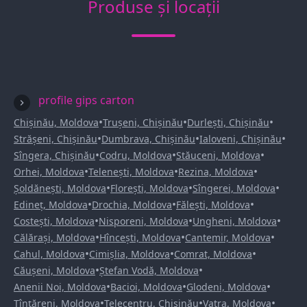
Produse și locații
profile gips carton
•
•
•
Chișinău, Moldova
Trușeni, Chișinău
Durlești, Chișinău
•
•
•
Strășeni, Chișinău
Dumbrava, Chișinău
Ialoveni, Chișinău
•
•
•
Sîngera, Chișinău
Codru, Moldova
Stăuceni, Moldova
•
•
•
Orhei, Moldova
Telenești, Moldova
Rezina, Moldova
•
•
•
Șoldănești, Moldova
Florești, Moldova
Sîngerei, Moldova
•
•
•
Edineț, Moldova
Drochia, Moldova
Fălești, Moldova
•
•
•
Costești, Moldova
Nisporeni, Moldova
Ungheni, Moldova
•
•
•
Călărași, Moldova
Hîncești, Moldova
Cantemir, Moldova
•
•
•
Cahul, Moldova
Cimișlia, Moldova
Comrat, Moldova
•
•
Căușeni, Moldova
Ștefan Vodă, Moldova
•
•
•
Anenii Noi, Moldova
Bacioi, Moldova
Glodeni, Moldova
•
•
•
Țînțăreni, Moldova
Telecentru, Chișinău
Vatra, Moldova