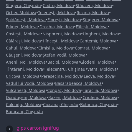
•
•
•
Sîngera, Chișinău
Codru, Moldova
Stăuceni, Moldova
•
•
•
Orhei, Moldova
Telenești, Moldova
Rezina, Moldova
•
•
•
Șoldănești, Moldova
Florești, Moldova
Sîngerei, Moldova
•
•
•
Edineț, Moldova
Drochia, Moldova
Fălești, Moldova
•
•
•
Costești, Moldova
Nisporeni, Moldova
Ungheni, Moldova
•
•
•
Călărași, Moldova
Hîncești, Moldova
Cantemir, Moldova
•
•
•
Cahul, Moldova
Cimișlia, Moldova
Comrat, Moldova
•
•
Căușeni, Moldova
Ștefan Vodă, Moldova
•
•
•
Anenii Noi, Moldova
Bacioi, Moldova
Glodeni, Moldova
•
•
•
Țînțăreni, Moldova
Telecentru, Chișinău
Vatra, Moldova
•
•
•
Cricova, Moldova
Peresecina, Moldova
Leova, Moldova
•
•
Vadul lui Vodă, Moldova
Basarabeasca, Moldova
•
•
•
Vulcănești, Moldova
Congaz, Moldova
Taraclia, Moldova
•
•
•
Dondușeni, Moldova
Răzeni, Moldova
Criuleni, Moldova
•
•
•
Colonița, Moldova
Ciocana, Chișinău
Botanica, Chișinău
Buiucani, Chișinău
gips carton ignifug