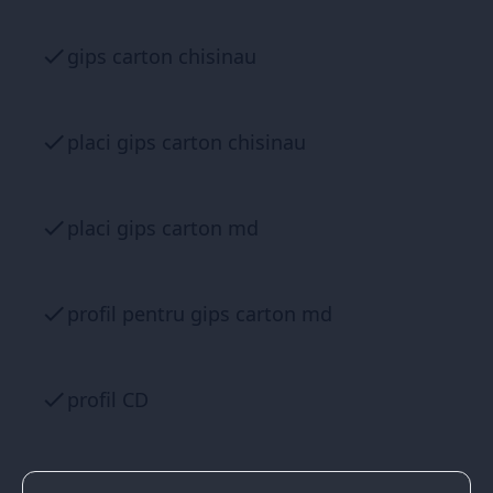
gips carton chisinau
placi gips carton chisinau
placi gips carton md
profil pentru gips carton md
profil CD