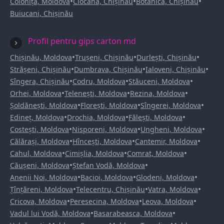
•
•
•
Colonița, Moldova
Ciocana, Chișinău
Botanica, Chișinău
Buiucani, Chișinău
Profil pentru gips carton md
•
•
•
Chișinău, Moldova
Trușeni, Chișinău
Durlești, Chișinău
•
•
•
Strășeni, Chișinău
Dumbrava, Chișinău
Ialoveni, Chișinău
•
•
•
Sîngera, Chișinău
Codru, Moldova
Stăuceni, Moldova
•
•
•
Orhei, Moldova
Telenești, Moldova
Rezina, Moldova
•
•
•
Șoldănești, Moldova
Florești, Moldova
Sîngerei, Moldova
•
•
•
Edineț, Moldova
Drochia, Moldova
Fălești, Moldova
•
•
•
Costești, Moldova
Nisporeni, Moldova
Ungheni, Moldova
•
•
•
Călărași, Moldova
Hîncești, Moldova
Cantemir, Moldova
•
•
•
Cahul, Moldova
Cimișlia, Moldova
Comrat, Moldova
•
•
Căușeni, Moldova
Ștefan Vodă, Moldova
•
•
•
Anenii Noi, Moldova
Bacioi, Moldova
Glodeni, Moldova
•
•
•
Țînțăreni, Moldova
Telecentru, Chișinău
Vatra, Moldova
•
•
•
Cricova, Moldova
Peresecina, Moldova
Leova, Moldova
•
•
Vadul lui Vodă, Moldova
Basarabeasca, Moldova