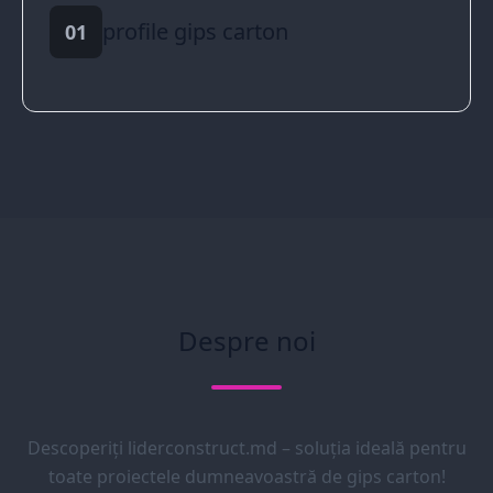
profile gips carton
01
Despre noi
Descoperiți liderconstruct.md – soluția ideală pentru
toate proiectele dumneavoastră de gips carton!