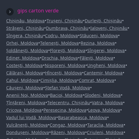
gips carton verde
•
•
•
Chișinău, Moldova
Trușeni, Chișinău
Durlești, Chișinău
•
•
•
Strășeni, Chișinău
Dumbrava, Chișinău
Ialoveni, Chișinău
•
•
•
Sîngera, Chișinău
Codru, Moldova
Stăuceni, Moldova
•
•
•
Orhei, Moldova
Telenești, Moldova
Rezina, Moldova
•
•
•
Șoldănești, Moldova
Florești, Moldova
Sîngerei, Moldova
•
•
•
Edineț, Moldova
Drochia, Moldova
Fălești, Moldova
•
•
•
Costești, Moldova
Nisporeni, Moldova
Ungheni, Moldova
•
•
•
Călărași, Moldova
Hîncești, Moldova
Cantemir, Moldova
•
•
•
Cahul, Moldova
Cimișlia, Moldova
Comrat, Moldova
•
•
Căușeni, Moldova
Ștefan Vodă, Moldova
•
•
•
Anenii Noi, Moldova
Bacioi, Moldova
Glodeni, Moldova
•
•
•
Țînțăreni, Moldova
Telecentru, Chișinău
Vatra, Moldova
•
•
•
Cricova, Moldova
Peresecina, Moldova
Leova, Moldova
•
•
Vadul lui Vodă, Moldova
Basarabeasca, Moldova
•
•
•
Vulcănești, Moldova
Congaz, Moldova
Taraclia, Moldova
•
•
•
Dondușeni, Moldova
Răzeni, Moldova
Criuleni, Moldova