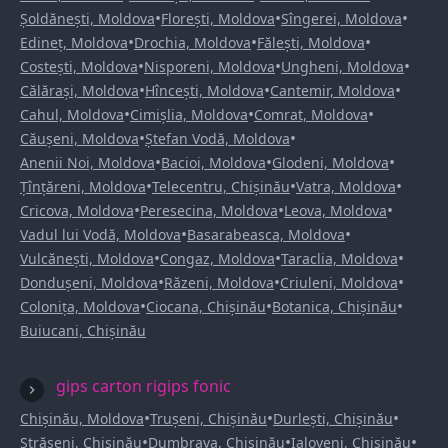
•
•
•
Șoldănești, Moldova
Florești, Moldova
Sîngerei, Moldova
•
•
•
Edineț, Moldova
Drochia, Moldova
Fălești, Moldova
•
•
•
Costești, Moldova
Nisporeni, Moldova
Ungheni, Moldova
•
•
•
Călărași, Moldova
Hîncești, Moldova
Cantemir, Moldova
•
•
•
Cahul, Moldova
Cimișlia, Moldova
Comrat, Moldova
•
•
Căușeni, Moldova
Ștefan Vodă, Moldova
•
•
•
Anenii Noi, Moldova
Bacioi, Moldova
Glodeni, Moldova
•
•
•
Țînțăreni, Moldova
Telecentru, Chișinău
Vatra, Moldova
•
•
•
Cricova, Moldova
Peresecina, Moldova
Leova, Moldova
•
•
Vadul lui Vodă, Moldova
Basarabeasca, Moldova
•
•
•
Vulcănești, Moldova
Congaz, Moldova
Taraclia, Moldova
•
•
•
Dondușeni, Moldova
Răzeni, Moldova
Criuleni, Moldova
•
•
•
Colonița, Moldova
Ciocana, Chișinău
Botanica, Chișinău
Buiucani, Chișinău
gips carton rigips fonic
•
•
•
Chișinău, Moldova
Trușeni, Chișinău
Durlești, Chișinău
•
•
•
Strășeni, Chișinău
Dumbrava, Chișinău
Ialoveni, Chișinău