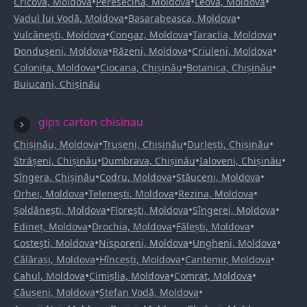
•
•
•
Cricova, Moldova
Peresecina, Moldova
Leova, Moldova
•
•
Vadul lui Vodă, Moldova
Basarabeasca, Moldova
•
•
•
Vulcănești, Moldova
Congaz, Moldova
Taraclia, Moldova
•
•
•
Dondușeni, Moldova
Răzeni, Moldova
Criuleni, Moldova
•
•
•
Colonița, Moldova
Ciocana, Chișinău
Botanica, Chișinău
Buiucani, Chișinău
gips carton chisinau
•
•
•
Chișinău, Moldova
Trușeni, Chișinău
Durlești, Chișinău
•
•
•
Strășeni, Chișinău
Dumbrava, Chișinău
Ialoveni, Chișinău
•
•
•
Sîngera, Chișinău
Codru, Moldova
Stăuceni, Moldova
•
•
•
Orhei, Moldova
Telenești, Moldova
Rezina, Moldova
•
•
•
Șoldănești, Moldova
Florești, Moldova
Sîngerei, Moldova
•
•
•
Edineț, Moldova
Drochia, Moldova
Fălești, Moldova
•
•
•
Costești, Moldova
Nisporeni, Moldova
Ungheni, Moldova
•
•
•
Călărași, Moldova
Hîncești, Moldova
Cantemir, Moldova
•
•
•
Cahul, Moldova
Cimișlia, Moldova
Comrat, Moldova
•
•
Căușeni, Moldova
Ștefan Vodă, Moldova