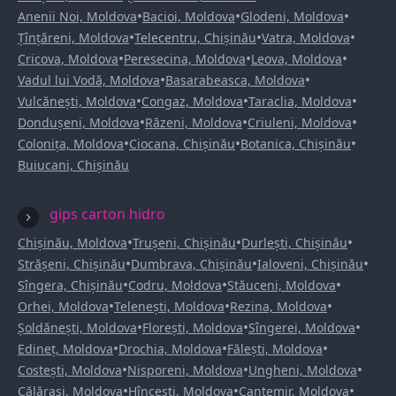
•
•
•
Anenii Noi, Moldova
Bacioi, Moldova
Glodeni, Moldova
•
•
•
Țînțăreni, Moldova
Telecentru, Chișinău
Vatra, Moldova
•
•
•
Cricova, Moldova
Peresecina, Moldova
Leova, Moldova
•
•
Vadul lui Vodă, Moldova
Basarabeasca, Moldova
•
•
•
Vulcănești, Moldova
Congaz, Moldova
Taraclia, Moldova
•
•
•
Dondușeni, Moldova
Răzeni, Moldova
Criuleni, Moldova
•
•
•
Colonița, Moldova
Ciocana, Chișinău
Botanica, Chișinău
Buiucani, Chișinău
gips carton hidro
•
•
•
Chișinău, Moldova
Trușeni, Chișinău
Durlești, Chișinău
•
•
•
Strășeni, Chișinău
Dumbrava, Chișinău
Ialoveni, Chișinău
•
•
•
Sîngera, Chișinău
Codru, Moldova
Stăuceni, Moldova
•
•
•
Orhei, Moldova
Telenești, Moldova
Rezina, Moldova
•
•
•
Șoldănești, Moldova
Florești, Moldova
Sîngerei, Moldova
•
•
•
Edineț, Moldova
Drochia, Moldova
Fălești, Moldova
•
•
•
Costești, Moldova
Nisporeni, Moldova
Ungheni, Moldova
•
•
•
Călărași, Moldova
Hîncești, Moldova
Cantemir, Moldova