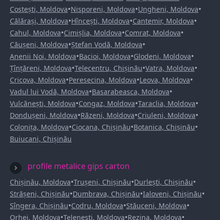
•
•
•
Costești, Moldova
Nisporeni, Moldova
Ungheni, Moldova
•
•
•
Călărași, Moldova
Hîncești, Moldova
Cantemir, Moldova
•
•
•
Cahul, Moldova
Cimișlia, Moldova
Comrat, Moldova
•
•
Căușeni, Moldova
Ștefan Vodă, Moldova
•
•
•
Anenii Noi, Moldova
Bacioi, Moldova
Glodeni, Moldova
•
•
•
Țînțăreni, Moldova
Telecentru, Chișinău
Vatra, Moldova
•
•
•
Cricova, Moldova
Peresecina, Moldova
Leova, Moldova
•
•
Vadul lui Vodă, Moldova
Basarabeasca, Moldova
•
•
•
Vulcănești, Moldova
Congaz, Moldova
Taraclia, Moldova
•
•
•
Dondușeni, Moldova
Răzeni, Moldova
Criuleni, Moldova
•
•
•
Colonița, Moldova
Ciocana, Chișinău
Botanica, Chișinău
Buiucani, Chișinău
profile metalice gips carton
•
•
•
Chișinău, Moldova
Trușeni, Chișinău
Durlești, Chișinău
•
•
•
Strășeni, Chișinău
Dumbrava, Chișinău
Ialoveni, Chișinău
•
•
•
Sîngera, Chișinău
Codru, Moldova
Stăuceni, Moldova
•
•
•
Orhei, Moldova
Telenești, Moldova
Rezina, Moldova