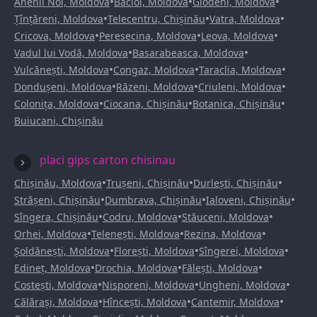
•
•
•
Anenii Noi, Moldova
Bacioi, Moldova
Glodeni, Moldova
•
•
•
Țînțăreni, Moldova
Telecentru, Chișinău
Vatra, Moldova
•
•
•
Cricova, Moldova
Peresecina, Moldova
Leova, Moldova
•
•
Vadul lui Vodă, Moldova
Basarabeasca, Moldova
•
•
•
Vulcănești, Moldova
Congaz, Moldova
Taraclia, Moldova
•
•
•
Dondușeni, Moldova
Răzeni, Moldova
Criuleni, Moldova
•
•
•
Colonița, Moldova
Ciocana, Chișinău
Botanica, Chișinău
Buiucani, Chișinău
placi gips carton chisinau
•
•
•
Chișinău, Moldova
Trușeni, Chișinău
Durlești, Chișinău
•
•
•
Strășeni, Chișinău
Dumbrava, Chișinău
Ialoveni, Chișinău
•
•
•
Sîngera, Chișinău
Codru, Moldova
Stăuceni, Moldova
•
•
•
Orhei, Moldova
Telenești, Moldova
Rezina, Moldova
•
•
•
Șoldănești, Moldova
Florești, Moldova
Sîngerei, Moldova
•
•
•
Edineț, Moldova
Drochia, Moldova
Fălești, Moldova
•
•
•
Costești, Moldova
Nisporeni, Moldova
Ungheni, Moldova
•
•
•
Călărași, Moldova
Hîncești, Moldova
Cantemir, Moldova