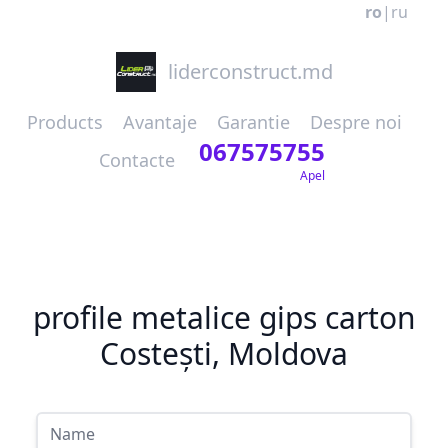
ro
|
ru
liderconstruct.md
Products
Avantaje
Garantie
Despre noi
067575755
Contacte
Apel
profile metalice gips carton
Costești, Moldova