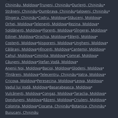
•
•
•
Chișinău, Moldova
Trușeni, Chișinău
Durlești, Chișinău
•
•
•
Strășeni, Chișinău
Dumbrava, Chișinău
Ialoveni, Chișinău
•
•
•
Sîngera, Chișinău
Codru, Moldova
Stăuceni, Moldova
•
•
•
Orhei, Moldova
Telenești, Moldova
Rezina, Moldova
•
•
•
Șoldănești, Moldova
Florești, Moldova
Sîngerei, Moldova
•
•
•
Edineț, Moldova
Drochia, Moldova
Fălești, Moldova
•
•
•
Costești, Moldova
Nisporeni, Moldova
Ungheni, Moldova
•
•
•
Călărași, Moldova
Hîncești, Moldova
Cantemir, Moldova
•
•
•
Cahul, Moldova
Cimișlia, Moldova
Comrat, Moldova
•
•
Căușeni, Moldova
Ștefan Vodă, Moldova
•
•
•
Anenii Noi, Moldova
Bacioi, Moldova
Glodeni, Moldova
•
•
•
Țînțăreni, Moldova
Telecentru, Chișinău
Vatra, Moldova
•
•
•
Cricova, Moldova
Peresecina, Moldova
Leova, Moldova
•
•
Vadul lui Vodă, Moldova
Basarabeasca, Moldova
•
•
•
Vulcănești, Moldova
Congaz, Moldova
Taraclia, Moldova
•
•
•
Dondușeni, Moldova
Răzeni, Moldova
Criuleni, Moldova
•
•
•
Colonița, Moldova
Ciocana, Chișinău
Botanica, Chișinău
Buiucani, Chișinău