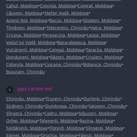
•
•
•
Cahul, Moldova
Cimișlia, Moldova
Comrat, Moldova
•
•
Căușeni, Moldova
Ștefan Vodă, Moldova
•
•
•
Anenii Noi, Moldova
Bacioi, Moldova
Glodeni, Moldova
•
•
•
Țînțăreni, Moldova
Telecentru, Chișinău
Vatra, Moldova
•
•
•
Cricova, Moldova
Peresecina, Moldova
Leova, Moldova
•
•
Vadul lui Vodă, Moldova
Basarabeasca, Moldova
•
•
•
Vulcănești, Moldova
Congaz, Moldova
Taraclia, Moldova
•
•
•
Dondușeni, Moldova
Răzeni, Moldova
Criuleni, Moldova
•
•
•
Colonița, Moldova
Ciocana, Chișinău
Botanica, Chișinău
Buiucani, Chișinău
gips carton md
•
•
•
Chișinău, Moldova
Trușeni, Chișinău
Durlești, Chișinău
•
•
•
Strășeni, Chișinău
Dumbrava, Chișinău
Ialoveni, Chișinău
•
•
•
Sîngera, Chișinău
Codru, Moldova
Stăuceni, Moldova
•
•
•
Orhei, Moldova
Telenești, Moldova
Rezina, Moldova
•
•
•
Șoldănești, Moldova
Florești, Moldova
Sîngerei, Moldova
•
•
•
Edineț, Moldova
Drochia, Moldova
Fălești, Moldova