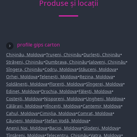
Produse și locații
profile gips carton
•
•
•
Chișinău, Moldova
Trușeni, Chișinău
Durlești, Chișinău
•
•
•
Strășeni, Chișinău
Dumbrava, Chișinău
Ialoveni, Chișinău
•
•
•
Sîngera, Chișinău
Codru, Moldova
Stăuceni, Moldova
•
•
•
Orhei, Moldova
Telenești, Moldova
Rezina, Moldova
•
•
•
Șoldănești, Moldova
Florești, Moldova
Sîngerei, Moldova
•
•
•
Edineț, Moldova
Drochia, Moldova
Fălești, Moldova
•
•
•
Costești, Moldova
Nisporeni, Moldova
Ungheni, Moldova
•
•
•
Călărași, Moldova
Hîncești, Moldova
Cantemir, Moldova
•
•
•
Cahul, Moldova
Cimișlia, Moldova
Comrat, Moldova
•
•
Căușeni, Moldova
Ștefan Vodă, Moldova
•
•
•
Anenii Noi, Moldova
Bacioi, Moldova
Glodeni, Moldova
•
•
•
Țînțăreni, Moldova
Telecentru, Chișinău
Vatra, Moldova