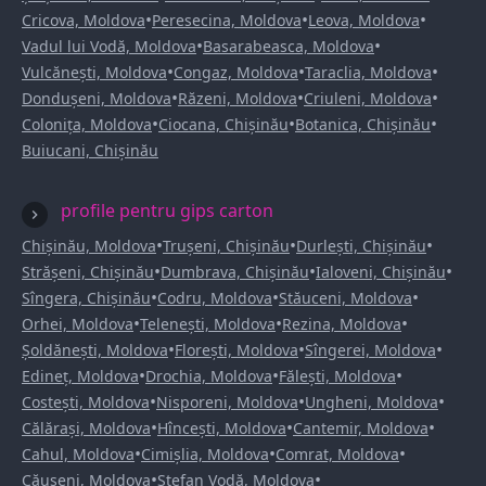
•
•
•
Cricova, Moldova
Peresecina, Moldova
Leova, Moldova
•
•
Vadul lui Vodă, Moldova
Basarabeasca, Moldova
•
•
•
Vulcănești, Moldova
Congaz, Moldova
Taraclia, Moldova
•
•
•
Dondușeni, Moldova
Răzeni, Moldova
Criuleni, Moldova
•
•
•
Colonița, Moldova
Ciocana, Chișinău
Botanica, Chișinău
Buiucani, Chișinău
profile pentru gips carton
•
•
•
Chișinău, Moldova
Trușeni, Chișinău
Durlești, Chișinău
•
•
•
Strășeni, Chișinău
Dumbrava, Chișinău
Ialoveni, Chișinău
•
•
•
Sîngera, Chișinău
Codru, Moldova
Stăuceni, Moldova
•
•
•
Orhei, Moldova
Telenești, Moldova
Rezina, Moldova
•
•
•
Șoldănești, Moldova
Florești, Moldova
Sîngerei, Moldova
•
•
•
Edineț, Moldova
Drochia, Moldova
Fălești, Moldova
•
•
•
Costești, Moldova
Nisporeni, Moldova
Ungheni, Moldova
•
•
•
Călărași, Moldova
Hîncești, Moldova
Cantemir, Moldova
•
•
•
Cahul, Moldova
Cimișlia, Moldova
Comrat, Moldova
•
•
Căușeni, Moldova
Ștefan Vodă, Moldova