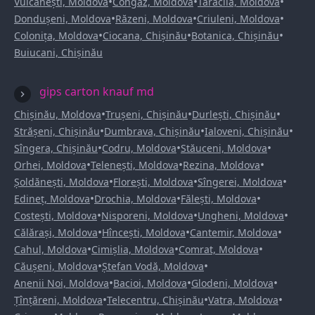
•
•
•
Vulcănești, Moldova
Congaz, Moldova
Taraclia, Moldova
•
•
•
Dondușeni, Moldova
Răzeni, Moldova
Criuleni, Moldova
•
•
•
Colonița, Moldova
Ciocana, Chișinău
Botanica, Chișinău
Buiucani, Chișinău
gips carton knauf md
•
•
•
Chișinău, Moldova
Trușeni, Chișinău
Durlești, Chișinău
•
•
•
Strășeni, Chișinău
Dumbrava, Chișinău
Ialoveni, Chișinău
•
•
•
Sîngera, Chișinău
Codru, Moldova
Stăuceni, Moldova
•
•
•
Orhei, Moldova
Telenești, Moldova
Rezina, Moldova
•
•
•
Șoldănești, Moldova
Florești, Moldova
Sîngerei, Moldova
•
•
•
Edineț, Moldova
Drochia, Moldova
Fălești, Moldova
•
•
•
Costești, Moldova
Nisporeni, Moldova
Ungheni, Moldova
•
•
•
Călărași, Moldova
Hîncești, Moldova
Cantemir, Moldova
•
•
•
Cahul, Moldova
Cimișlia, Moldova
Comrat, Moldova
•
•
Căușeni, Moldova
Ștefan Vodă, Moldova
•
•
•
Anenii Noi, Moldova
Bacioi, Moldova
Glodeni, Moldova
•
•
•
Țînțăreni, Moldova
Telecentru, Chișinău
Vatra, Moldova