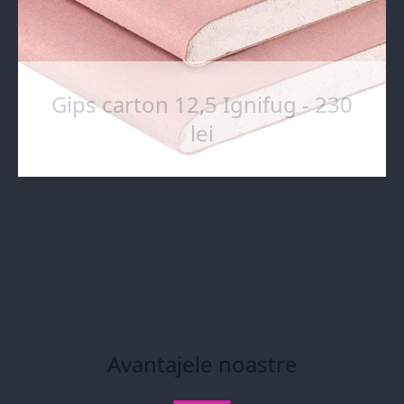
Gips carton 12,5 Ignifug - 230
lei
Avantajele noastre