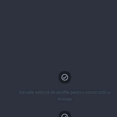
Variație extinsă de profile pentru construcții și
finisaje