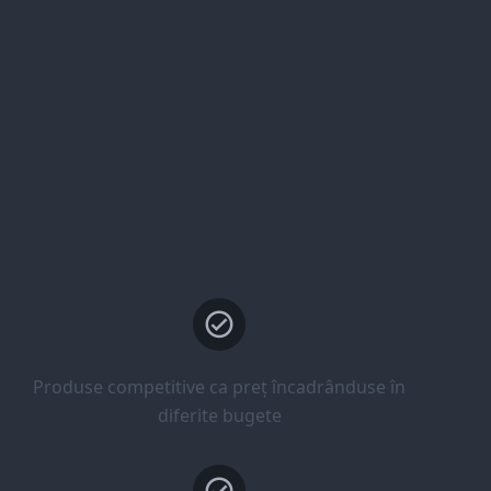
Produse competitive ca preț încadrânduse în
diferite bugete