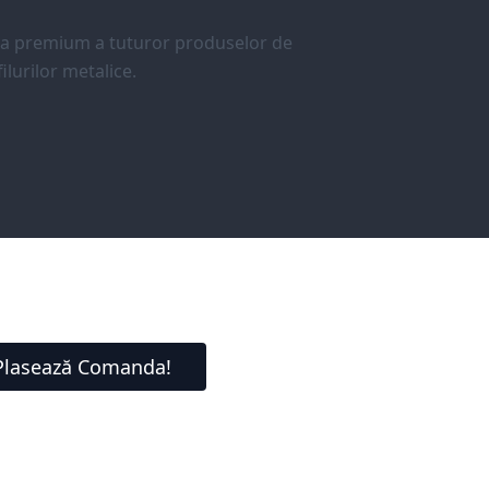
ea premium a tuturor produselor de
ilurilor metalice.
Plasează Comanda!