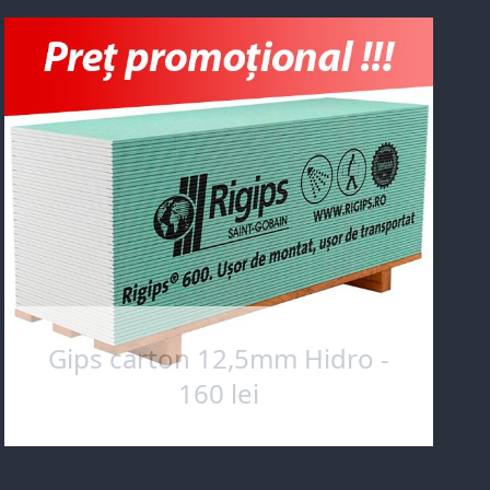
Gips carton 12,5mm Hidro -
160 lei