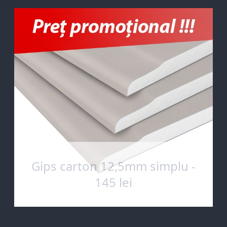
Gips carton 12,5mm simplu -
145 lei