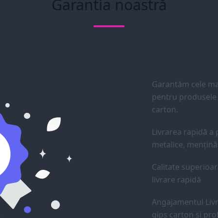
Garantia noastră
Garantăm cele mai
pentru produsele d
carton.
Livrarea rapidă a p
metalice, menținân
Calitate superioar
livrare rapidă
Angajamentul Livr
gips carton și prof