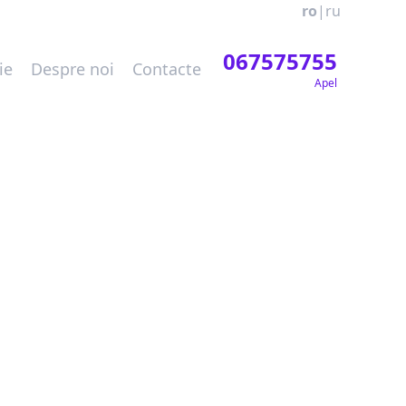
ro
|
ru
067575755
ie
Despre noi
Contacte
Apel