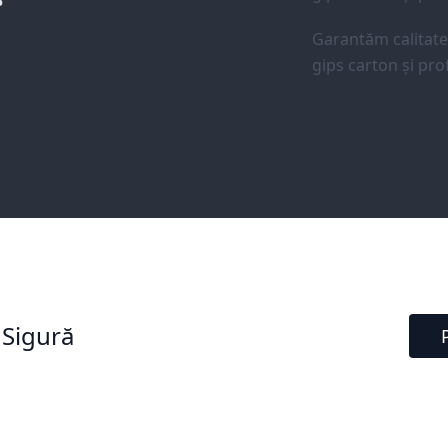
Garantăm calitat
gips carton și prof
 Sigură