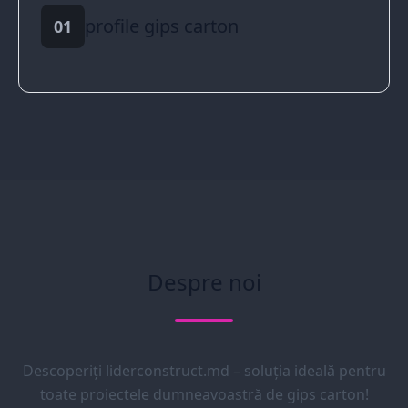
profile gips carton
01
Despre noi
Descoperiți liderconstruct.md – soluția ideală pentru
toate proiectele dumneavoastră de gips carton!