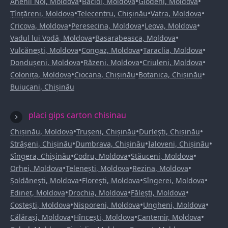
•
•
•
Anenii Noi, Moldova
Bacioi, Moldova
Glodeni, Moldova
•
•
•
Țînțăreni, Moldova
Telecentru, Chișinău
Vatra, Moldova
•
•
•
Cricova, Moldova
Peresecina, Moldova
Leova, Moldova
•
•
Vadul lui Vodă, Moldova
Basarabeasca, Moldova
•
•
•
Vulcănești, Moldova
Congaz, Moldova
Taraclia, Moldova
•
•
•
Dondușeni, Moldova
Răzeni, Moldova
Criuleni, Moldova
•
•
•
Colonița, Moldova
Ciocana, Chișinău
Botanica, Chișinău
Buiucani, Chișinău
placi gips carton chisinau
•
•
•
Chișinău, Moldova
Trușeni, Chișinău
Durlești, Chișinău
•
•
•
Strășeni, Chișinău
Dumbrava, Chișinău
Ialoveni, Chișinău
•
•
•
Sîngera, Chișinău
Codru, Moldova
Stăuceni, Moldova
•
•
•
Orhei, Moldova
Telenești, Moldova
Rezina, Moldova
•
•
•
Șoldănești, Moldova
Florești, Moldova
Sîngerei, Moldova
•
•
•
Edineț, Moldova
Drochia, Moldova
Fălești, Moldova
•
•
•
Costești, Moldova
Nisporeni, Moldova
Ungheni, Moldova
•
•
•
Călărași, Moldova
Hîncești, Moldova
Cantemir, Moldova