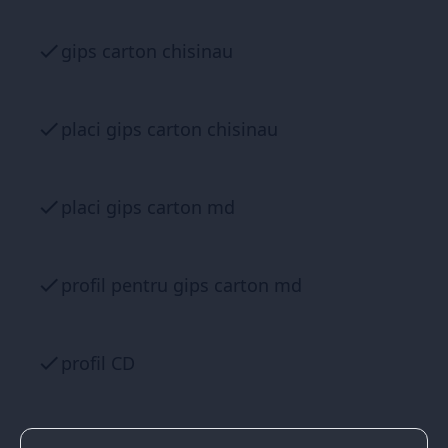
gips carton chisinau
placi gips carton chisinau
placi gips carton md
profil pentru gips carton md
profil CD