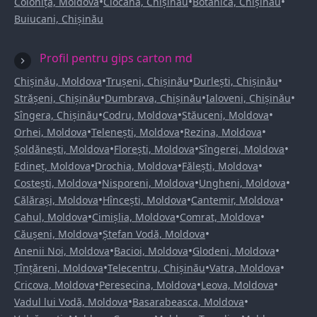
•
•
•
Colonița, Moldova
Ciocana, Chișinău
Botanica, Chișinău
Buiucani, Chișinău
Profil pentru gips carton md
•
•
•
Chișinău, Moldova
Trușeni, Chișinău
Durlești, Chișinău
•
•
•
Strășeni, Chișinău
Dumbrava, Chișinău
Ialoveni, Chișinău
•
•
•
Sîngera, Chișinău
Codru, Moldova
Stăuceni, Moldova
•
•
•
Orhei, Moldova
Telenești, Moldova
Rezina, Moldova
•
•
•
Șoldănești, Moldova
Florești, Moldova
Sîngerei, Moldova
•
•
•
Edineț, Moldova
Drochia, Moldova
Fălești, Moldova
•
•
•
Costești, Moldova
Nisporeni, Moldova
Ungheni, Moldova
•
•
•
Călărași, Moldova
Hîncești, Moldova
Cantemir, Moldova
•
•
•
Cahul, Moldova
Cimișlia, Moldova
Comrat, Moldova
•
•
Căușeni, Moldova
Ștefan Vodă, Moldova
•
•
•
Anenii Noi, Moldova
Bacioi, Moldova
Glodeni, Moldova
•
•
•
Țînțăreni, Moldova
Telecentru, Chișinău
Vatra, Moldova
•
•
•
Cricova, Moldova
Peresecina, Moldova
Leova, Moldova
•
•
Vadul lui Vodă, Moldova
Basarabeasca, Moldova