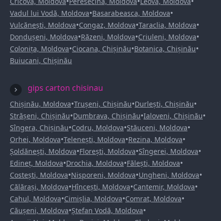
•
•
•
Cricova, Moldova
Peresecina, Moldova
Leova, Moldova
•
•
Vadul lui Vodă, Moldova
Basarabeasca, Moldova
•
•
•
Vulcănești, Moldova
Congaz, Moldova
Taraclia, Moldova
•
•
•
Dondușeni, Moldova
Răzeni, Moldova
Criuleni, Moldova
•
•
•
Colonița, Moldova
Ciocana, Chișinău
Botanica, Chișinău
Buiucani, Chișinău
gips carton chisinau
•
•
•
Chișinău, Moldova
Trușeni, Chișinău
Durlești, Chișinău
•
•
•
Strășeni, Chișinău
Dumbrava, Chișinău
Ialoveni, Chișinău
•
•
•
Sîngera, Chișinău
Codru, Moldova
Stăuceni, Moldova
•
•
•
Orhei, Moldova
Telenești, Moldova
Rezina, Moldova
•
•
•
Șoldănești, Moldova
Florești, Moldova
Sîngerei, Moldova
•
•
•
Edineț, Moldova
Drochia, Moldova
Fălești, Moldova
•
•
•
Costești, Moldova
Nisporeni, Moldova
Ungheni, Moldova
•
•
•
Călărași, Moldova
Hîncești, Moldova
Cantemir, Moldova
•
•
•
Cahul, Moldova
Cimișlia, Moldova
Comrat, Moldova
•
•
Căușeni, Moldova
Ștefan Vodă, Moldova