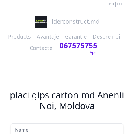
ro
|
ru
liderconstruct.md
Products
Avantaje
Garantie
Despre noi
067575755
Contacte
Apel
placi gips carton md Anenii
Noi, Moldova