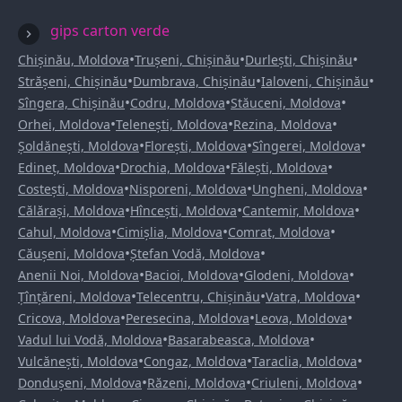
gips carton verde
•
•
•
Chișinău, Moldova
Trușeni, Chișinău
Durlești, Chișinău
•
•
•
Strășeni, Chișinău
Dumbrava, Chișinău
Ialoveni, Chișinău
•
•
•
Sîngera, Chișinău
Codru, Moldova
Stăuceni, Moldova
•
•
•
Orhei, Moldova
Telenești, Moldova
Rezina, Moldova
•
•
•
Șoldănești, Moldova
Florești, Moldova
Sîngerei, Moldova
•
•
•
Edineț, Moldova
Drochia, Moldova
Fălești, Moldova
•
•
•
Costești, Moldova
Nisporeni, Moldova
Ungheni, Moldova
•
•
•
Călărași, Moldova
Hîncești, Moldova
Cantemir, Moldova
•
•
•
Cahul, Moldova
Cimișlia, Moldova
Comrat, Moldova
•
•
Căușeni, Moldova
Ștefan Vodă, Moldova
•
•
•
Anenii Noi, Moldova
Bacioi, Moldova
Glodeni, Moldova
•
•
•
Țînțăreni, Moldova
Telecentru, Chișinău
Vatra, Moldova
•
•
•
Cricova, Moldova
Peresecina, Moldova
Leova, Moldova
•
•
Vadul lui Vodă, Moldova
Basarabeasca, Moldova
•
•
•
Vulcănești, Moldova
Congaz, Moldova
Taraclia, Moldova
•
•
•
Dondușeni, Moldova
Răzeni, Moldova
Criuleni, Moldova