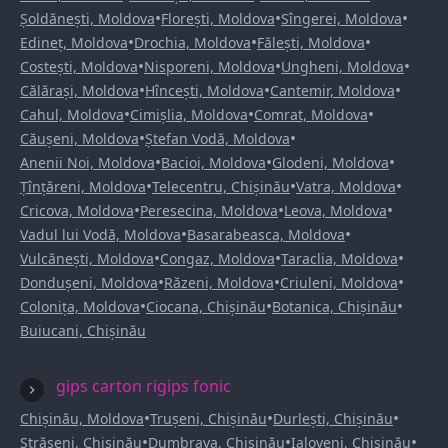
•
•
•
Șoldănești, Moldova
Florești, Moldova
Sîngerei, Moldova
•
•
•
Edineț, Moldova
Drochia, Moldova
Fălești, Moldova
•
•
•
Costești, Moldova
Nisporeni, Moldova
Ungheni, Moldova
•
•
•
Călărași, Moldova
Hîncești, Moldova
Cantemir, Moldova
•
•
•
Cahul, Moldova
Cimișlia, Moldova
Comrat, Moldova
•
•
Căușeni, Moldova
Ștefan Vodă, Moldova
•
•
•
Anenii Noi, Moldova
Bacioi, Moldova
Glodeni, Moldova
•
•
•
Țînțăreni, Moldova
Telecentru, Chișinău
Vatra, Moldova
•
•
•
Cricova, Moldova
Peresecina, Moldova
Leova, Moldova
•
•
Vadul lui Vodă, Moldova
Basarabeasca, Moldova
•
•
•
Vulcănești, Moldova
Congaz, Moldova
Taraclia, Moldova
•
•
•
Dondușeni, Moldova
Răzeni, Moldova
Criuleni, Moldova
•
•
•
Colonița, Moldova
Ciocana, Chișinău
Botanica, Chișinău
Buiucani, Chișinău
gips carton rigips fonic
•
•
•
Chișinău, Moldova
Trușeni, Chișinău
Durlești, Chișinău
•
•
•
Strășeni, Chișinău
Dumbrava, Chișinău
Ialoveni, Chișinău