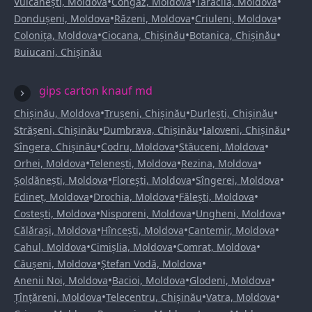
•
•
•
Vulcănești, Moldova
Congaz, Moldova
Taraclia, Moldova
•
•
•
Dondușeni, Moldova
Răzeni, Moldova
Criuleni, Moldova
•
•
•
Colonița, Moldova
Ciocana, Chișinău
Botanica, Chișinău
Buiucani, Chișinău
gips carton knauf md
•
•
•
Chișinău, Moldova
Trușeni, Chișinău
Durlești, Chișinău
•
•
•
Strășeni, Chișinău
Dumbrava, Chișinău
Ialoveni, Chișinău
•
•
•
Sîngera, Chișinău
Codru, Moldova
Stăuceni, Moldova
•
•
•
Orhei, Moldova
Telenești, Moldova
Rezina, Moldova
•
•
•
Șoldănești, Moldova
Florești, Moldova
Sîngerei, Moldova
•
•
•
Edineț, Moldova
Drochia, Moldova
Fălești, Moldova
•
•
•
Costești, Moldova
Nisporeni, Moldova
Ungheni, Moldova
•
•
•
Călărași, Moldova
Hîncești, Moldova
Cantemir, Moldova
•
•
•
Cahul, Moldova
Cimișlia, Moldova
Comrat, Moldova
•
•
Căușeni, Moldova
Ștefan Vodă, Moldova
•
•
•
Anenii Noi, Moldova
Bacioi, Moldova
Glodeni, Moldova
•
•
•
Țînțăreni, Moldova
Telecentru, Chișinău
Vatra, Moldova