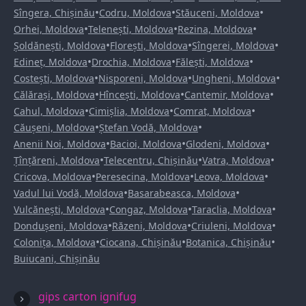
•
•
•
Sîngera, Chișinău
Codru, Moldova
Stăuceni, Moldova
•
•
•
Orhei, Moldova
Telenești, Moldova
Rezina, Moldova
•
•
•
Șoldănești, Moldova
Florești, Moldova
Sîngerei, Moldova
•
•
•
Edineț, Moldova
Drochia, Moldova
Fălești, Moldova
•
•
•
Costești, Moldova
Nisporeni, Moldova
Ungheni, Moldova
•
•
•
Călărași, Moldova
Hîncești, Moldova
Cantemir, Moldova
•
•
•
Cahul, Moldova
Cimișlia, Moldova
Comrat, Moldova
•
•
Căușeni, Moldova
Ștefan Vodă, Moldova
•
•
•
Anenii Noi, Moldova
Bacioi, Moldova
Glodeni, Moldova
•
•
•
Țînțăreni, Moldova
Telecentru, Chișinău
Vatra, Moldova
•
•
•
Cricova, Moldova
Peresecina, Moldova
Leova, Moldova
•
•
Vadul lui Vodă, Moldova
Basarabeasca, Moldova
•
•
•
Vulcănești, Moldova
Congaz, Moldova
Taraclia, Moldova
•
•
•
Dondușeni, Moldova
Răzeni, Moldova
Criuleni, Moldova
•
•
•
Colonița, Moldova
Ciocana, Chișinău
Botanica, Chișinău
Buiucani, Chișinău
gips carton ignifug