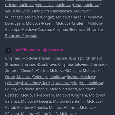
•
•
•
Cricova, Moldova
Peresecina, Moldova
Leova, Moldova
•
•
Vadul lui Vodă, Moldova
Basarabeasca, Moldova
•
•
•
Vulcănești, Moldova
Congaz, Moldova
Taraclia, Moldova
•
•
•
Dondușeni, Moldova
Răzeni, Moldova
Criuleni, Moldova
•
•
•
Colonița, Moldova
Ciocana, Chișinău
Botanica, Chișinău
Buiucani, Chișinău
profile pentru gips carton
•
•
•
Chișinău, Moldova
Trușeni, Chișinău
Durlești, Chișinău
•
•
•
Strășeni, Chișinău
Dumbrava, Chișinău
Ialoveni, Chișinău
•
•
•
Sîngera, Chișinău
Codru, Moldova
Stăuceni, Moldova
•
•
•
Orhei, Moldova
Telenești, Moldova
Rezina, Moldova
•
•
•
Șoldănești, Moldova
Florești, Moldova
Sîngerei, Moldova
•
•
•
Edineț, Moldova
Drochia, Moldova
Fălești, Moldova
•
•
•
Costești, Moldova
Nisporeni, Moldova
Ungheni, Moldova
•
•
•
Călărași, Moldova
Hîncești, Moldova
Cantemir, Moldova
•
•
•
Cahul, Moldova
Cimișlia, Moldova
Comrat, Moldova
•
•
Căușeni, Moldova
Ștefan Vodă, Moldova