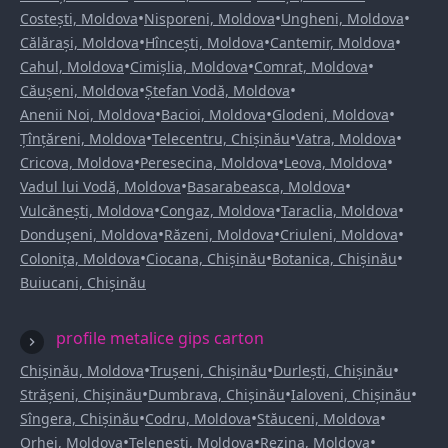
•
•
•
Costești, Moldova
Nisporeni, Moldova
Ungheni, Moldova
•
•
•
Călărași, Moldova
Hîncești, Moldova
Cantemir, Moldova
•
•
•
Cahul, Moldova
Cimișlia, Moldova
Comrat, Moldova
•
•
Căușeni, Moldova
Ștefan Vodă, Moldova
•
•
•
Anenii Noi, Moldova
Bacioi, Moldova
Glodeni, Moldova
•
•
•
Țînțăreni, Moldova
Telecentru, Chișinău
Vatra, Moldova
•
•
•
Cricova, Moldova
Peresecina, Moldova
Leova, Moldova
•
•
Vadul lui Vodă, Moldova
Basarabeasca, Moldova
•
•
•
Vulcănești, Moldova
Congaz, Moldova
Taraclia, Moldova
•
•
•
Dondușeni, Moldova
Răzeni, Moldova
Criuleni, Moldova
•
•
•
Colonița, Moldova
Ciocana, Chișinău
Botanica, Chișinău
Buiucani, Chișinău
profile metalice gips carton
•
•
•
Chișinău, Moldova
Trușeni, Chișinău
Durlești, Chișinău
•
•
•
Strășeni, Chișinău
Dumbrava, Chișinău
Ialoveni, Chișinău
•
•
•
Sîngera, Chișinău
Codru, Moldova
Stăuceni, Moldova
•
•
•
Orhei, Moldova
Telenești, Moldova
Rezina, Moldova