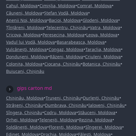
•
•
•
Cahul, Moldova
Cimișlia, Moldova
Comrat, Moldova
•
•
Căușeni, Moldova
Ștefan Vodă, Moldova
•
•
•
Anenii Noi, Moldova
Bacioi, Moldova
Glodeni, Moldova
•
•
•
Țînțăreni, Moldova
Telecentru, Chișinău
Vatra, Moldova
•
•
•
Cricova, Moldova
Peresecina, Moldova
Leova, Moldova
•
•
Vadul lui Vodă, Moldova
Basarabeasca, Moldova
•
•
•
Vulcănești, Moldova
Congaz, Moldova
Taraclia, Moldova
•
•
•
Dondușeni, Moldova
Răzeni, Moldova
Criuleni, Moldova
•
•
•
Colonița, Moldova
Ciocana, Chișinău
Botanica, Chișinău
Buiucani, Chișinău
gips carton md
•
•
•
Chișinău, Moldova
Trușeni, Chișinău
Durlești, Chișinău
•
•
•
Strășeni, Chișinău
Dumbrava, Chișinău
Ialoveni, Chișinău
•
•
•
Sîngera, Chișinău
Codru, Moldova
Stăuceni, Moldova
•
•
•
Orhei, Moldova
Telenești, Moldova
Rezina, Moldova
•
•
•
Șoldănești, Moldova
Florești, Moldova
Sîngerei, Moldova
•
•
•
Edineț, Moldova
Drochia, Moldova
Fălești, Moldova