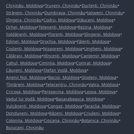
•
•
•
Chișinău, Moldova
Trușeni, Chișinău
Durlești, Chișinău
•
•
•
Strășeni, Chișinău
Dumbrava, Chișinău
Ialoveni, Chișinău
•
•
•
Sîngera, Chișinău
Codru, Moldova
Stăuceni, Moldova
•
•
•
Orhei, Moldova
Telenești, Moldova
Rezina, Moldova
•
•
•
Șoldănești, Moldova
Florești, Moldova
Sîngerei, Moldova
•
•
•
Edineț, Moldova
Drochia, Moldova
Fălești, Moldova
•
•
•
Costești, Moldova
Nisporeni, Moldova
Ungheni, Moldova
•
•
•
Călărași, Moldova
Hîncești, Moldova
Cantemir, Moldova
•
•
•
Cahul, Moldova
Cimișlia, Moldova
Comrat, Moldova
•
•
Căușeni, Moldova
Ștefan Vodă, Moldova
•
•
•
Anenii Noi, Moldova
Bacioi, Moldova
Glodeni, Moldova
•
•
•
Țînțăreni, Moldova
Telecentru, Chișinău
Vatra, Moldova
•
•
•
Cricova, Moldova
Peresecina, Moldova
Leova, Moldova
•
•
Vadul lui Vodă, Moldova
Basarabeasca, Moldova
•
•
•
Vulcănești, Moldova
Congaz, Moldova
Taraclia, Moldova
•
•
•
Dondușeni, Moldova
Răzeni, Moldova
Criuleni, Moldova
•
•
•
Colonița, Moldova
Ciocana, Chișinău
Botanica, Chișinău
Buiucani, Chișinău