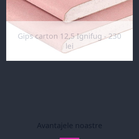
Gips carton 12,5 Ignifug - 230
lei
Avantajele noastre