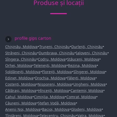
Produse și locații
profile gips carton
•
•
•
Chișinău, Moldova
Trușeni, Chișinău
Durlești, Chișinău
•
•
•
Strășeni, Chișinău
Dumbrava, Chișinău
Ialoveni, Chișinău
•
•
•
Sîngera, Chișinău
Codru, Moldova
Stăuceni, Moldova
•
•
•
Orhei, Moldova
Telenești, Moldova
Rezina, Moldova
•
•
•
Șoldănești, Moldova
Florești, Moldova
Sîngerei, Moldova
•
•
•
Edineț, Moldova
Drochia, Moldova
Fălești, Moldova
•
•
•
Costești, Moldova
Nisporeni, Moldova
Ungheni, Moldova
•
•
•
Călărași, Moldova
Hîncești, Moldova
Cantemir, Moldova
•
•
•
Cahul, Moldova
Cimișlia, Moldova
Comrat, Moldova
•
•
Căușeni, Moldova
Ștefan Vodă, Moldova
•
•
•
Anenii Noi, Moldova
Bacioi, Moldova
Glodeni, Moldova
•
•
•
Țînțăreni, Moldova
Telecentru, Chișinău
Vatra, Moldova