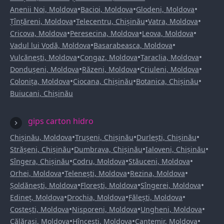
•
•
•
Anenii Noi, Moldova
Bacioi, Moldova
Glodeni, Moldova
•
•
•
Țînțăreni, Moldova
Telecentru, Chișinău
Vatra, Moldova
•
•
•
Cricova, Moldova
Peresecina, Moldova
Leova, Moldova
•
•
Vadul lui Vodă, Moldova
Basarabeasca, Moldova
•
•
•
Vulcănești, Moldova
Congaz, Moldova
Taraclia, Moldova
•
•
•
Dondușeni, Moldova
Răzeni, Moldova
Criuleni, Moldova
•
•
•
Colonița, Moldova
Ciocana, Chișinău
Botanica, Chișinău
Buiucani, Chișinău
gips carton hidro
•
•
•
Chișinău, Moldova
Trușeni, Chișinău
Durlești, Chișinău
•
•
•
Strășeni, Chișinău
Dumbrava, Chișinău
Ialoveni, Chișinău
•
•
•
Sîngera, Chișinău
Codru, Moldova
Stăuceni, Moldova
•
•
•
Orhei, Moldova
Telenești, Moldova
Rezina, Moldova
•
•
•
Șoldănești, Moldova
Florești, Moldova
Sîngerei, Moldova
•
•
•
Edineț, Moldova
Drochia, Moldova
Fălești, Moldova
•
•
•
Costești, Moldova
Nisporeni, Moldova
Ungheni, Moldova
•
•
•
Călărași, Moldova
Hîncești, Moldova
Cantemir, Moldova