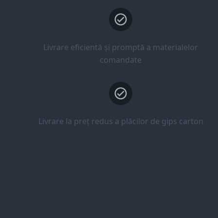
Livrare eficientă și promptă a materialelor
comandate
Livrare la preț redus a plăcilor de gips carton