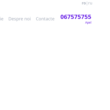
ro
|
ru
067575755
ie
Despre noi
Contacte
Apel