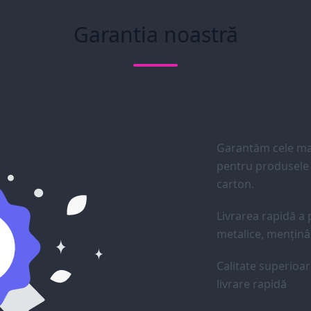
Garantia noastră
Garantăm cele mai
pentru produsele d
carton.
Livrarea rapidă a p
metalice, menținân
Calitate superioar
livrare rapidă