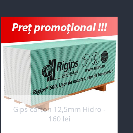
Gips carton 12,5mm Hidro -
160 lei