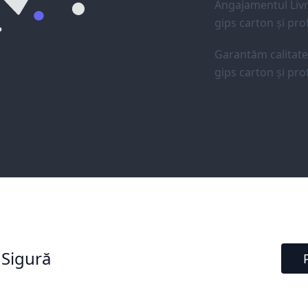
Angajamentul Livr
gips carton și prof
Garantăm calitat
gips carton și prof
 Sigură