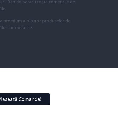
ării Rapide pentru toate comenzile de
ile
ea premium a tuturor produselor de
ilurilor metalice.
Plasează Comanda!