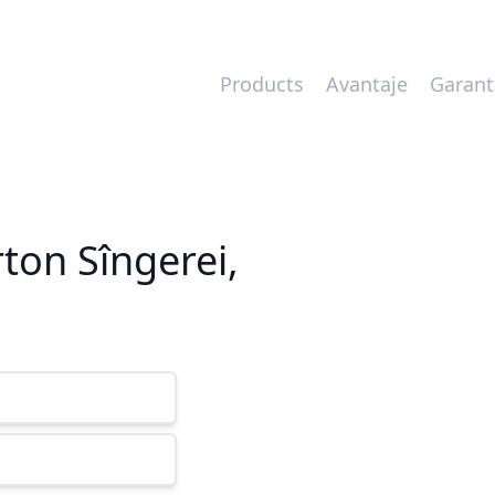
Products
Avantaje
Garant
rton Sîngerei,