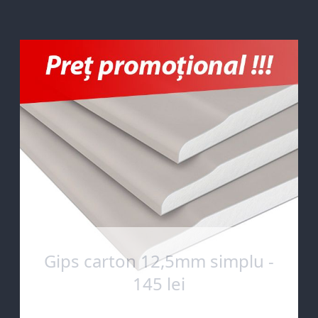
Gips carton 12,5mm simplu -
145 lei