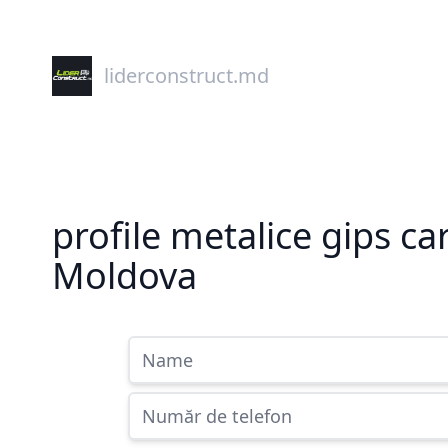
liderconstruct.md
profile metalice gips ca
Moldova